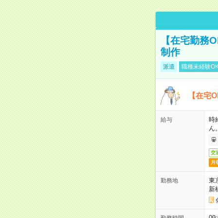
【在宅勤務O
制作
派遣
職種未経験O
【在宅O
時
給与
ん
交
月
東
勤務地
新
0
勤務時間