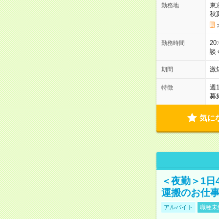
東
勤務地
秋
2
勤務時間
談
激
期間
週
特徴
募
気に
＜夜勤＞1日
運搬のお仕
アルバイト
職種未