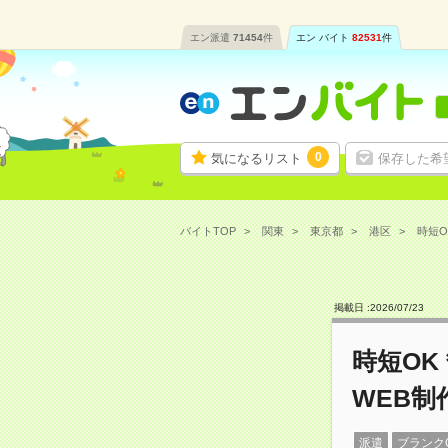
エン派遣
71454
件
エン バイト
82531
件
0
気になるリスト
保存した希
バイトTOP
関東
東京都
港区
時短O
掲載日 :
2026
/
07
/
23
時短OK
WEB制
派遣
ブランク