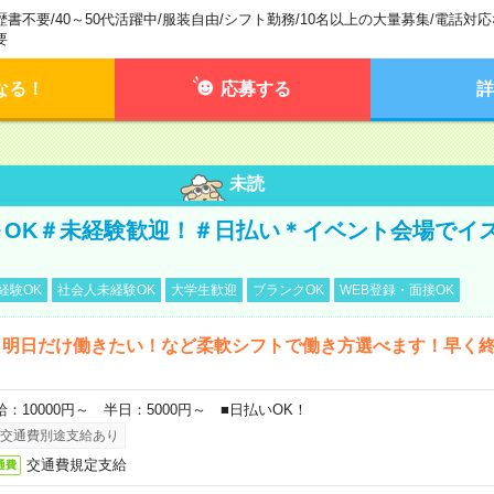
歴書不要
/
40～50代活躍中
/
服装自由
/
シフト勤務
/
10名以上の大量募集
/
電話対応
要
なる！
応募する
詳
未読
～OK＃未経験歓迎！＃日払い＊イベント会場でイ
経験OK
社会人未経験OK
大学生歓迎
ブランクOK
WEB登録・面接OK
ら明日だけ働きたい！など柔軟シフトで働き方選べます！早く
給：10000円～ 半日：5000円～ ■日払いOK！
交通費別途支給あり
交通費規定支給
通費