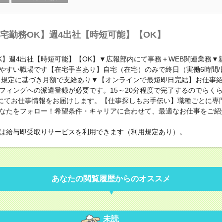
宅勤務OK】週4出社【時短可能】【OK】
K】週4出社【時短可能】【OK】▼広報部内にて事務＋WEB関連業務▼
やすい職場です【在宅手当あり】自宅（在宅）のみで終日（実働6時間/
 規定に基づき月額で支給あり▼【オンラインで最短即日完結】お仕事
フィングへの派遣登録が必要です。15～20分程度で完了するのでらく
geにてお仕事情報をお届けします。【仕事探しもお手伝い】職種ごとに専
なたをフォロー！希望条件・キャリアに合わせて、最適なお仕事をご紹
は給与即受取りサービスを利用できます（利用規定あり）。
あなたの閲覧履歴からのオススメ
未読