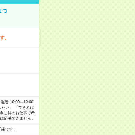
1つ
です。
番 10:00～19:00
がしたい」 「できれば
 今ご覧のお仕事で希
合は応募できません。
可能です！