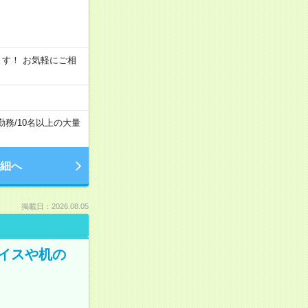
います！ お気軽にご相
勤務
/
10名以上の大量
細へ
掲載日：2026.08.05
イスや机の