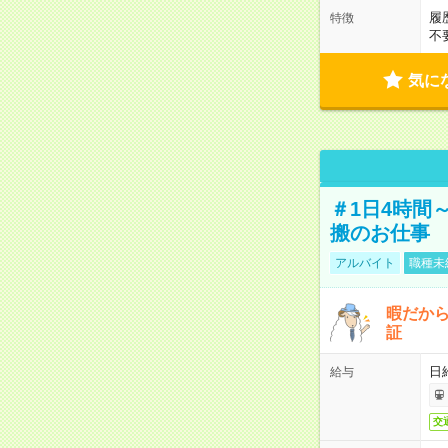
履
特徴
不
気に
＃1日4時間
搬のお仕事
アルバイト
職種未
暇だか
証
日
給与
交