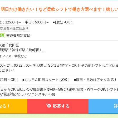
ら明日だけ働きたい！など柔軟シフトで働き方選べます！嬉し
給：12500円～ 半日：5000円～ ■日払いOK！
交通費別途支給あり
交通費規定支給
通費
京都千代田区
葉原駅
/
神保町駅
/
麹町駅
/
…
オフィス・学校など
0:00～24：00 22：00～翌7:00 …など1日4時間～OK！ その他シフトもござ
ください！
短1日～OK！ ■もちろん即日スタートもOK！ ■曜日・日数はアナタ次第！
1日からOK
/
日払いOK
/
履歴書不要
/
40～50代活躍中
/
副業・WワークOK
/
シフト
集
/
電話対応なし
/
パソコンスキル不要
なる！
応募する
詳