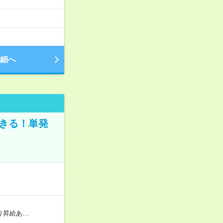
細へ
きる！単発
り昇給あ…