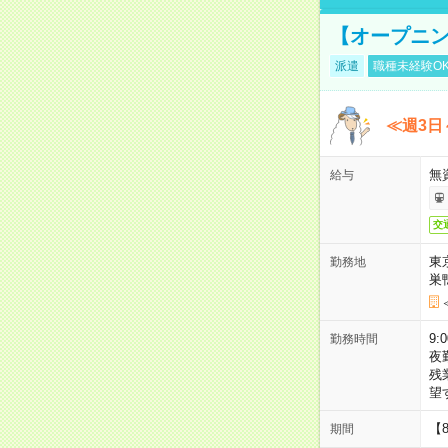
【オープニン
派遣
職種未経験O
≪週3日
無
給与
交
東
勤務地
巣
9:
勤務時間
夜
残
望
【
期間