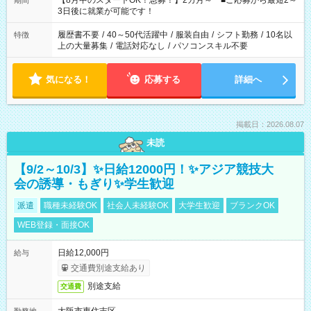
【8月中のスタートOK！急募！】2カ月～ ■ご応募から最短2～
期間
ね。 ※Wワーク希望の方へ 今ご覧のお仕事で希望する勤務時間
3日後に就業が可能です！
と、もう1つのお仕事の勤務時間。 合計で週40時間を超える場
合は応募できません。
履歴書不要
/
40～50代活躍中
/
服装自由
/
シフト勤務
/
10名以
特徴
上の大量募集
/
電話対応なし
/
パソコンスキル不要
気になる！
応募する
詳細へ
掲載日：2026.08.07
未読
【9/2～10/3】✨日給12000円！✨アジア競技大
会の誘導・もぎり✨学生歓迎
派遣
職種未経験OK
社会人未経験OK
大学生歓迎
ブランクOK
WEB登録・面接OK
日給12,000円
給与
交通費別途支給あり
別途支給
交通費