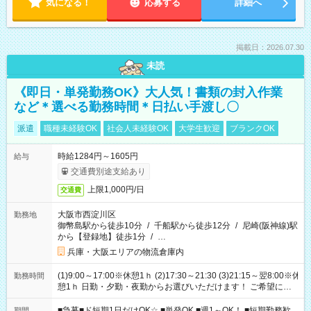
気になる！
応募する
詳細へ
掲載日：2026.07.30
未読
《即日・単発勤務OK》大人気！書類の封入作業
など＊選べる勤務時間＊日払い手渡し〇
派遣
職種未経験OK
社会人未経験OK
大学生歓迎
ブランクOK
時給1284円～1605円
給与
交通費別途支給あり
上限1,000円/日
交通費
大阪市西淀川区
勤務地
御幣島駅から徒歩10分
/
千船駅から徒歩12分
/
尼崎(阪神線)駅
から【登録地】徒歩1分
/
…
兵庫・大阪エリアの物流倉庫内
(1)9:00～17:00※休憩1ｈ (2)17:30～21:30 (3)21:15～翌8:00※休
勤務時間
憩1ｈ 日勤・夕勤・夜勤からお選びいただけます！ ご希望に合
わせて働けるお仕事です(*^^*) 【その他選べる勤務時間】 8-17
時/9-17時/9-18時/10-18時/11-21時/18-22時/20-翌4時/21-翌5
■急募■ド短期1日だけOK☆ ■単発OK ■週1～OK！ ■短期勤務歓
期間