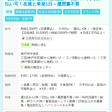
払い可！友達と単発1日～履歴書不要
派遣
職種未経験OK
社会人未経験OK
大学生歓迎
ブランクOK
WEB登録・面接OK
時給1,500円（交通費込） ※日払い・週払いOK！（規定有）
給与
【日収例】10,500円＝時給1500円×7時間 ＃日収1万円以上！
交通費別途支給あり
時給に含む
交通費
神戸市中央区
勤務地
三宮(神戸市営)駅から無料バス
/
三ノ宮駅から無料バス
/
三宮
(神戸新交通)駅から無料バス
/
…
港島の物流センター
9:00～17:00 （休憩60分） ※残業なし！
勤務時間
＜急募＞即日～短期・長期 ※単発OK！ ※平日のみ・延長の
期間
可能性あり ＃8月～9月～
週1日からOK
/
日払いOK
/
履歴書不要
/
40～50代活躍中
/
副
特徴
業・WワークOK
/
服装自由
/
シフト勤務
/
10名以上の大量募
集
/
電話対応なし
/
パソコンスキル不要