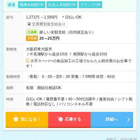
派遣
職種未経験OK
社会人未経験OK
ブランクOK
1,271円 ～1,589円 ＊日払いOK
給与
交通費別途支給あり
嬉しい全額支給（社内規定あり）
交通費
20～25万円
月収例
大阪府東大阪市
勤務地
ＪＲ長瀬駅から徒歩15分
/
南巽駅から徒歩10分
大手スーパーの食品加工の工場でかんたん軽作業のお仕事で
す！
〈夜勤〉 0：00～翌8：30 実働：7.5時間 休憩：60分
勤務時間
長期 開始日相談OK
期間
日払いOK
/
履歴書不要
/
40～50代活躍中
/
服装自由
/
シフト勤
特徴
務
/
電話対応なし
/
パソコンスキル不要
気になる！
応募する
詳細へ
掲載日：2026.08.06