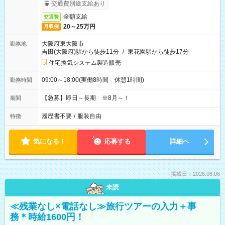
交通費別途支給あり
全額支給
交通費
20～25万円
月収例
大阪府東大阪市
勤務地
吉田(大阪府)駅から徒歩11分
/
東花園駅から徒歩17分
住宅換気システム製造販売
09:00～18:00(実働8時間 休憩1時間)
勤務時間
【急募】即日～長期 ※8月～！
期間
履歴書不要
/
服装自由
特徴
気になる！
応募する
詳細へ
掲載日：2026.08.06
未読
≪残業なし×電話なし≫旅行ツアーの入力＋事
務＊時給1600円！