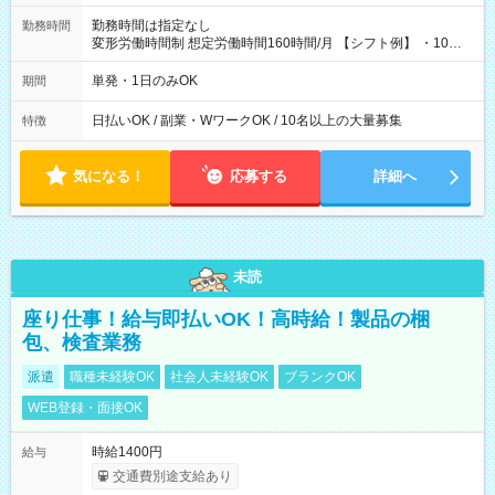
勤務時間は指定なし
勤務時間
変形労働時間制 想定労働時間160時間/月 【シフト例】 ・10：
00～20：00
単発・1日のみOK
期間
日払いOK / 副業・WワークOK / 10名以上の大量募集
特徴
気になる！
応募する
詳細へ
未読
座り仕事！給与即払いOK！高時給！製品の梱
包、検査業務
派遣
職種未経験OK
社会人未経験OK
ブランクOK
WEB登録・面接OK
時給1400円
給与
交通費別途支給あり