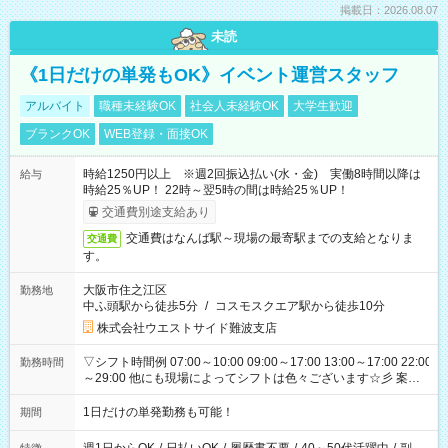
掲載日：2026.08.07
未読
《1日だけの単発もOK》イベント運営スタッフ
アルバイト
職種未経験OK
社会人未経験OK
大学生歓迎
ブランクOK
WEB登録・面接OK
時給1250円以上 ※週2回振込払い(水・金) 実働8時間以降は
給与
時給25％UP！ 22時～翌5時の間は時給25％UP！
交通費別途支給あり
交通費はなんば駅～現場の最寄駅までの支給となりま
交通費
す。
大阪市住之江区
勤務地
中ふ頭駅から徒歩5分
/
コスモスクエア駅から徒歩10分
株式会社ウエストサイド難波支店
▽シフト時間例 07:00～10:00 09:00～17:00 13:00～17:00 22:00
勤務時間
～29:00 他にも現場によってシフトは色々ございます☆彡 案件
次第では午前中で終わるお仕事も...！
1日だけの単発勤務も可能！
期間