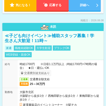
気になる！
応募する
詳細へ
掲載日：2026.08.08
未読
≪子ども向けイベント≫補助スタッフ募集！学
生さん大歓迎！11時～
派遣
職種未経験OK
大学生歓迎
ブランクOK
WEB登録・面接OK
時給1700円 ※日収1.1万円以上（時給1700円×7時間の場
給与
合） ★日・週払いOK
交通費別途支給あり
交通費全額支給
交通費
25～30万円
月収例
大阪市北区
勤務地
大阪駅から徒歩1分
/
西梅田駅から徒歩1分
/
東梅田駅から徒
歩1分
/
…
家電量販店のイベントコーナー ※駅チカ