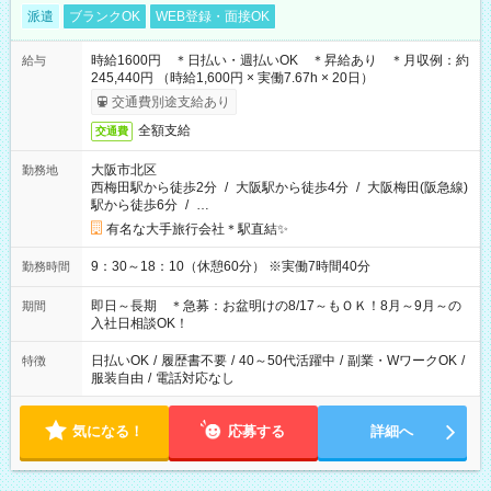
派遣
ブランクOK
WEB登録・面接OK
時給1600円 ＊日払い・週払いOK ＊昇給あり ＊月収例：約
給与
245,440円 （時給1,600円 × 実働7.67h × 20日）
交通費別途支給あり
全額支給
交通費
大阪市北区
勤務地
西梅田駅から徒歩2分
/
大阪駅から徒歩4分
/
大阪梅田(阪急線)
駅から徒歩6分
/
…
有名な大手旅行会社＊駅直結✨
9：30～18：10（休憩60分） ※実働7時間40分
勤務時間
即日～長期 ＊急募：お盆明けの8/17～もＯＫ！8月～9月～の
期間
入社日相談OK！
日払いOK
/
履歴書不要
/
40～50代活躍中
/
副業・WワークOK
/
特徴
服装自由
/
電話対応なし
気になる！
応募する
詳細へ