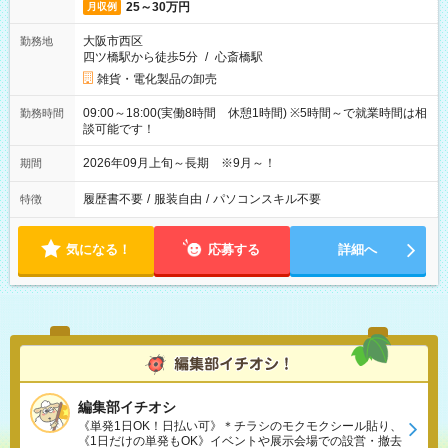
25～30万円
月収例
大阪市西区
勤務地
四ツ橋駅から徒歩5分
/
心斎橋駅
雑貨・電化製品の卸売
09:00～18:00(実働8時間 休憩1時間) ※5時間～で就業時間は相
勤務時間
談可能です！
2026年09月上旬～長期 ※9月～！
期間
履歴書不要
/
服装自由
/
パソコンスキル不要
特徴
気になる！
応募する
詳細へ
編集部イチオシ
《単発1日OK！日払い可》＊チラシのモクモクシール貼り、
《1日だけの単発もOK》イベントや展示会場での設営・撤去