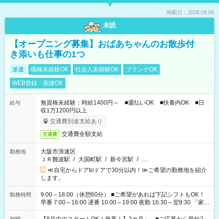
掲載日：2026.08.06
未読
【オープニング募集】おばあちゃんのお散歩付
き添いも仕事の1つ
派遣
職種未経験OK
社会人未経験OK
ブランクOK
WEB登録・面接OK
無資格未経験：時給1400円～ ■週払いOK ■扶養内OK ■日
給与
収1万1200円以上
交通費別途支給あり
交通費全額支給
交通費
大阪市浪速区
勤務地
ＪＲ難波駅
/
大国町駅
/
新今宮駅
/
…
≪自宅からドアtoドアで30分以内！≫ご希望の勤務地を紹介
します。
9:00～18:00（休憩60分） ■ご希望があれば下記シフトもOK！
勤務時間
早番 7:00～16:00 遅番 10:00～19:00 夜勤 16:30～翌9:30 「家族
と休みを合わせたい」 「余裕を持って夕飯の準備がしたい」
「できれば残業はしたくない」 など、ご希望を教えてください