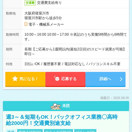
交通費支給有り
交通費
大阪府寝屋川市
勤務地
寝屋川市駅から徒歩5分
電子・機械系メーカー
10:00～16:00 10:00～17:00 ※表記のうち実働5時間から6時間で
勤務時間
す。
長期【ご応募から1週間以内(最短2日目)のスピード就業が可能】
期間
即日～
日払いOK
/
履歴書不要
/
電話対応なし
/
パソコンスキル不要
特徴
気になる！
応募する
詳細へ
掲載日：2026.08.05
未読
週3～＆短期もOK！バックオフィス業務〇高時
給2000円！交通費別途支給