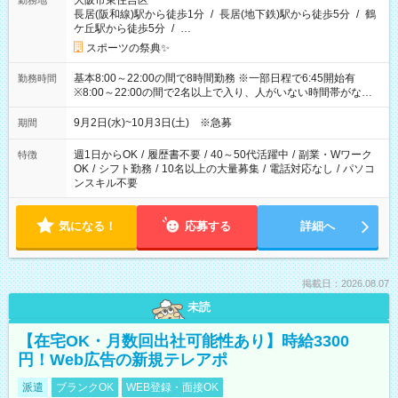
大阪市東住吉区
勤務地
長居(阪和線)駅から徒歩1分
/
長居(地下鉄)駅から徒歩5分
/
鶴
ケ丘駅から徒歩5分
/
…
スポーツの祭典✨
基本8:00～22:00の間で8時間勤務 ※一部日程で6:45開始有
勤務時間
※8:00～22:00の間で2名以上で入り、人がいない時間帯がない
ように相方と時間を分け合うイメージです
9月2日(水)~10月3日(土) ※急募
期間
週1日からOK
/
履歴書不要
/
40～50代活躍中
/
副業・Wワーク
特徴
OK
/
シフト勤務
/
10名以上の大量募集
/
電話対応なし
/
パソコ
ンスキル不要
気になる！
応募する
詳細へ
掲載日：2026.08.07
未読
【在宅OK・月数回出社可能性あり】時給3300
円！Web広告の新規テレアポ
派遣
ブランクOK
WEB登録・面接OK