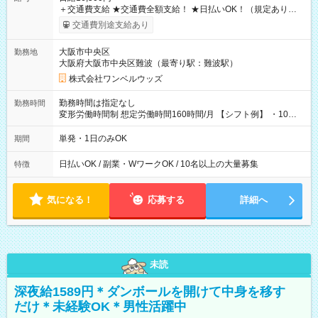
＋交通費支給 ★交通費全額支給！ ★日払いOK！（規定あり） ┗
働いたその日に現金GET♪ お仕事後はコンビニATMから 日払
交通費別途支給あり
い分を引き落とせます！ 【試用期間】試用期間なし
大阪市中央区
勤務地
大阪府大阪市中央区難波（最寄り駅：難波駅）
株式会社ワンベルウッズ
勤務時間は指定なし
勤務時間
変形労働時間制 想定労働時間160時間/月 【シフト例】 ・10：
00～20：00
単発・1日のみOK
期間
日払いOK / 副業・WワークOK / 10名以上の大量募集
特徴
気になる！
応募する
詳細へ
未読
深夜給1589円＊ダンボールを開けて中身を移す
だけ＊未経験OK＊男性活躍中