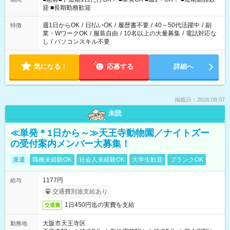
時/22-翌6時/0-翌8時 ご自身のご都合で選んで頂ける完全自由シ
迎 ■長期勤務歓迎
フト！
週1日からOK
/
日払いOK
/
履歴書不要
/
40～50代活躍中
/
副
特徴
業・WワークOK
/
服装自由
/
10名以上の大量募集
/
電話対応な
し
/
パソコンスキル不要
気になる！
応募する
詳細へ
掲載日：2026.08.07
未読
≪単発＊1日から～≫天王寺動物園／ナイトズー
の受付案内メンバー大募集！
派遣
職種未経験OK
社会人未経験OK
大学生歓迎
ブランクOK
1177円
給与
交通費別途支給あり
1日450円迄の実費を支給
交通費
大阪市天王寺区
勤務地