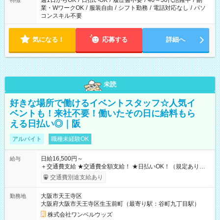
週1日からOK
/
日払いOK
/
履歴書不要
/
40～50代活躍中
/
副
特徴
業・WワークOK
/
服装自由
/
シフト勤務
/
電話対応なし
/
パソ
コンスキル不要
気になる！
応募する
詳細へ
未読
好きな場所で働けるイベントスタッフ☆人気イ
ベントも！来社不要！働いたその日に給料もら
える日払い◎｜阪
アルバイト
職種未経験OK
日給16,500円～
給与
＋交通費支給 ★交通費全額支給！ ★日払いOK！（規定あり） ┗
働いたその日に現金GET♪ お仕事後はコンビニATMから 日払
交通費別途支給あり
い分を引き落とせます！ 【試用期間】試用期間なし
大阪市天王寺区
勤務地
大阪府大阪市天王寺区生玉前町（最寄り駅：谷町九丁目駅）
株式会社ワンベルウッズ