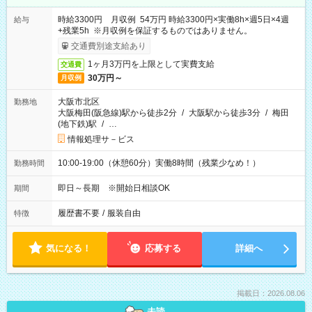
時給3300円 月収例 54万円 時給3300円×実働8h×週5日×4週
給与
+残業5h ※月収例を保証するものではありません。
交通費別途支給あり
1ヶ月3万円を上限として実費支給
交通費
30万円～
月収例
大阪市北区
勤務地
大阪梅田(阪急線)駅から徒歩2分
/
大阪駅から徒歩3分
/
梅田
(地下鉄)駅
/
…
情報処理サ－ビス
10:00-19:00（休憩60分）実働8時間（残業少なめ！）
勤務時間
即日～長期 ※開始日相談OK
期間
履歴書不要
/
服装自由
特徴
気になる！
応募する
詳細へ
掲載日：2026.08.06
未読