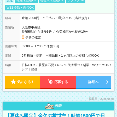
派遣
職種未経験OK
社会人未経験OK
ブランクOK
WEB登録・面接OK
時給 2000円 ＊日払い・週払いOK（当社規定）
給与
大阪市中央区
勤務地
長堀橋駅から徒歩3分
/
心斎橋駅から徒歩10分
事務の運営
09:00 ～ 17:30 ＊休憩60分
勤務時間
9月初旬～長期 ＊開始日・1ヶ月以上の短期も相談OK
期間
日払いOK
/
履歴書不要
/
40～50代活躍中
/
副業・WワークOK
/
特徴
シフト勤務
気になる！
応募する
詳細へ
掲載日：2026.08.03
未読
【夏休み限定】金欠の救世主！時給1500円で日