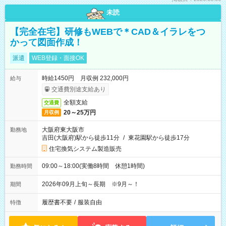
未読
【完全在宅】研修もWEBで＊CAD＆イラレをつ
かって図面作成！
派遣
WEB登録・面接OK
時給1450円 月収例 232,000円
給与
交通費別途支給あり
全額支給
交通費
20～25万円
月収例
大阪府東大阪市
勤務地
吉田(大阪府)駅から徒歩11分
/
東花園駅から徒歩17分
住宅換気システム製造販売
09:00～18:00(実働8時間 休憩1時間)
勤務時間
2026年09月上旬～長期 ※9月～！
期間
履歴書不要
/
服装自由
特徴