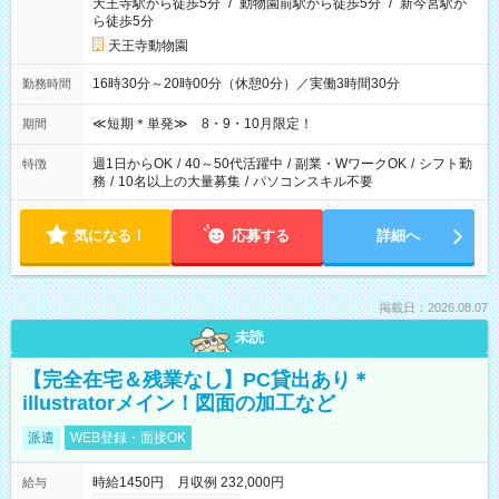
天王寺駅から徒歩5分
/
動物園前駅から徒歩5分
/
新今宮駅か
ら徒歩5分
天王寺動物園
16時30分～20時00分（休憩0分）／実働3時間30分
勤務時間
≪短期＊単発≫ 8・9・10月限定！
期間
週1日からOK
/
40～50代活躍中
/
副業・WワークOK
/
シフト勤
特徴
務
/
10名以上の大量募集
/
パソコンスキル不要
気になる！
応募する
詳細へ
掲載日：2026.08.07
未読
【完全在宅＆残業なし】PC貸出あり＊
illustratorメイン！図面の加工など
派遣
WEB登録・面接OK
時給1450円 月収例 232,000円
給与