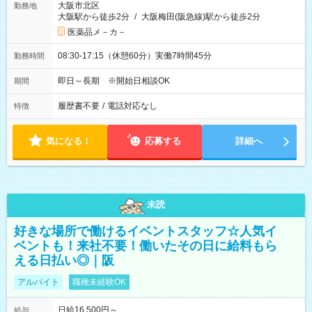
大阪市北区
勤務地
大阪駅から徒歩2分
/
大阪梅田(阪急線)駅から徒歩2分
医薬品メ－カ－
08:30-17:15（休憩60分）実働7時間45分
勤務時間
即日～長期 ※開始日相談OK
期間
履歴書不要
/
電話対応なし
特徴
気になる！
応募する
詳細へ
未読
好きな場所で働けるイベントスタッフ☆人気イ
ベントも！来社不要！働いたその日に給料もら
える日払い◎｜阪
アルバイト
職種未経験OK
日給16,500円～
給与