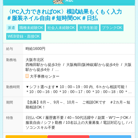
〈PC入力できればOK〉模試結果もくもく入力
＃服装ネイル自由＃短時間OK＃日払
派遣
職種未経験OK
社会人未経験OK
大学生歓迎
ブランクOK
WEB登録・面接OK
時給1600円
給与
大阪市北区
勤務地
西梅田駅から徒歩3分
/
大阪梅田(阪神線)駅から徒歩4分
/
大阪
駅から徒歩4分
/
…
大手事務センター
▼シフト選べます▼ 10：00～19：00 内、6ｈから相談可能！
勤務時間
＊10：00～16：00 ＊10：00～17：00 ＊10：00～18：00 ＊
11：00～19：00 ＊12：00～19：00 ＊13：00～19：00
【急募】8月～、9月～、10月～ ご相談OKです ＃2カ月～短
期間
期相談OK！
日払いOK
/
履歴書不要
/
40～50代活躍中
/
副業・WワークOK
/
特徴
服装自由
/
シフト勤務
/
10名以上の大量募集
/
電話対応なし
/
パ
ソコンスキル不要