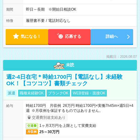
即日～長期 ※開始日相談OK
期間
履歴書不要
/
電話対応なし
特徴
気になる！
応募する
詳細へ
掲載日：2026.08.07
未読
週2-4日在宅＊時給1700円【電話なし】未経験
OK！【コツコツ】書類チェック
派遣
職種未経験OK
ブランクOK
WEB登録・面接OK
時給1700円 月収例 26万円 時給1700円×実働7h45m×週5日×4
給与
週 ※月収例を保証するものではありません。
交通費別途支給あり
1ヶ月3万円を上限として実費支給
交通費
25～30万円
月収例