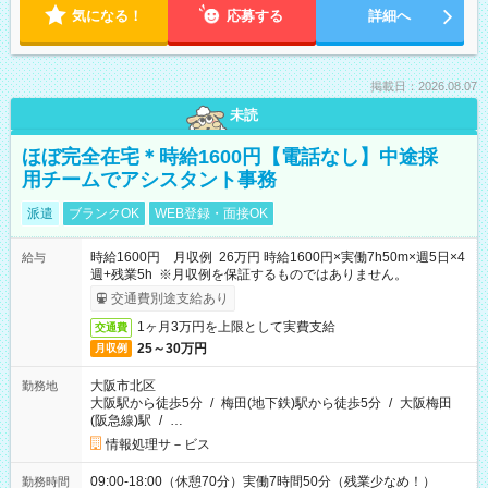
気になる！
応募する
詳細へ
掲載日：2026.08.07
未読
ほぼ完全在宅＊時給1600円【電話なし】中途採
用チームでアシスタント事務
派遣
ブランクOK
WEB登録・面接OK
時給1600円 月収例 26万円 時給1600円×実働7h50m×週5日×4
給与
週+残業5h ※月収例を保証するものではありません。
交通費別途支給あり
1ヶ月3万円を上限として実費支給
交通費
25～30万円
月収例
大阪市北区
勤務地
大阪駅から徒歩5分
/
梅田(地下鉄)駅から徒歩5分
/
大阪梅田
(阪急線)駅
/
…
情報処理サ－ビス
09:00-18:00（休憩70分）実働7時間50分（残業少なめ！）
勤務時間