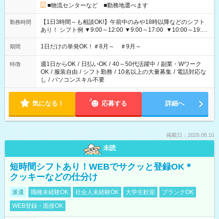
■物流センターなど ■勤務地選べます
【1日3時間～も相談OK!】午前中のみや18時以降などのシフト
勤務時間
あり！ シフト例 ▼9:00～12:00 ▼9:00～17:00 ▼10:00～19:00
▼18:00～21:00
1日だけの単発OK！＃8月～ ＃9月～
期間
週1日からOK
/
日払いOK
/
40～50代活躍中
/
副業・Wワーク
特徴
OK
/
服装自由
/
シフト勤務
/
10名以上の大量募集
/
電話対応な
し
/
パソコンスキル不要
気になる！
応募する
詳細へ
掲載日：2026.08.10
未読
短時間シフトあり！WEBでサクッと登録OK＊
クッキーなどの仕分け
派遣
職種未経験OK
社会人未経験OK
大学生歓迎
ブランクOK
WEB登録・面接OK