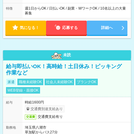
週1日からOK / 日払いOK / 副業・WワークOK / 10名以上の大量
特徴
募集
気になる！
応募する
詳細へ
未読
給与即払いOK！高時給！土日休み！ピッキング
作業など
派遣
職種未経験OK
社会人未経験OK
ブランクOK
WEB登録・面接OK
時給1600円
給与
交通費別途支給あり
交通費支給有り
交通費
埼玉県八潮市
勤務地
草加駅からバス27分