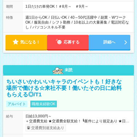
▼18:00～21:00
1日だけの単発OK！＃8月～ ＃9月～
期間
週1日からOK
/
日払いOK
/
40～50代活躍中
/
副業・Wワーク
特徴
OK
/
服装自由
/
シフト勤務
/
10名以上の大量募集
/
電話対応な
し
/
パソコンスキル不要
気になる！
応募する
詳細へ
未読
ちいさいかわいいキャラのイベントも！好きな
場所で働ける☆来社不要！働いたその日に給料
もらえる◎/T1
アルバイト
職種未経験OK
日給13,000円～
給与
＋交通費支給 ★交通費全額支給！ ┗案件により規定あり ★日払
いOK！（規定あり） ┗働いたその日に現金GET♪ お仕事後はコ
交通費別途支給あり
ンビニATMから 日払い分を引き落とせます！ 【試用期間】試
用期間なし