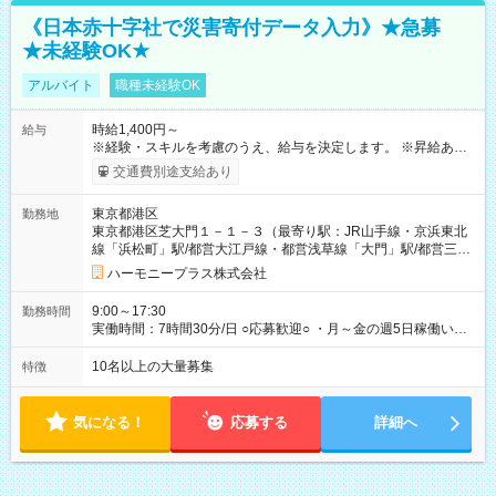
《日本赤十字社で災害寄付データ入力》★急募
★未経験OK★
アルバイト
職種未経験OK
時給1,400円～
給与
※経験・スキルを考慮のうえ、給与を決定します。 ※昇給あり
（勤務実績・評価による） ※残業が発生した場合は、時間外手
交通費別途支給あり
当を全額支給します。 ※交通費支給（月額上限50,000円／当社
規定による） ※給与は月末締め、翌月15日払いです。 ※試用期
東京都港区
勤務地
間中も給与・待遇に変更はありません。 【試用期間】試用期間
東京都港区芝大門１－１－３（最寄り駅：JR山手線・京浜東北
あり 試用期間の長さ：1ヶ月 雇用形態、給与は本採用時と同じ
線「浜松町」駅/都営大江戸線・都営浅草線「⼤⾨」駅/都営三田
です。 試用期間中は、健康保険などの福利厚生の一部が制限さ
線「御成⾨」駅）
れる可能性があります。
ハーモニープラス株式会社
9:00～17:30
勤務時間
実働時間：7時間30分/日 ○応募歓迎○ ・月～金の週5日稼働いた
だける方 ・実働時間：7.5時間（休憩1時間）
10名以上の大量募集
特徴
気になる！
応募する
詳細へ