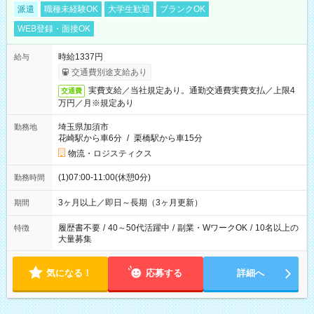
派遣
職種未経験OK
大学生歓迎
ブランクOK
WEB登録・面接OK
時給1337円
給与
交通費別途支給あり
実費支給／当社規定あり。通勤交通費実費支払／上限4
交通費
万円／月※規定あり
埼玉県加須市
勤務地
花崎駅から車6分
/
栗橋駅から車15分
物流・ロジスティクス
(1)07:00-11:00(休憩0分)
勤務時間
3ヶ月以上／即日～長期（3ヶ月更新）
期間
履歴書不要
/
40～50代活躍中
/
副業・WワークOK
/
10名以上の
特徴
大量募集
気になる！
応募する
詳細へ