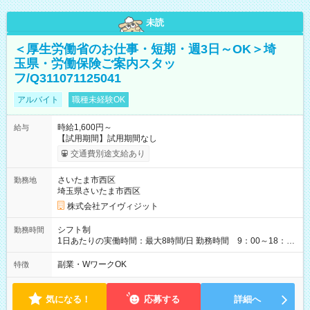
未読
＜厚生労働省のお仕事・短期・週3日～OK＞埼
玉県・労働保険ご案内スタッ
フ/Q311071125041
アルバイト
職種未経験OK
時給1,600円～
給与
【試用期間】試用期間なし
交通費別途支給あり
さいたま市西区
勤務地
埼玉県さいたま市西区
株式会社アイヴィジット
シフト制
勤務時間
1日あたりの実働時間：最大8時間/日 勤務時間 9：00～18：
00(実働8h、休憩1h) 土日祝含む週3日～OK、シフト制 ※もちろ
ん週5日勤務もOK♪ 勤務期間：2026年8月12日～9月9日※リスト
副業・WワークOK
特徴
全件完了で業務終了
気になる！
応募する
詳細へ