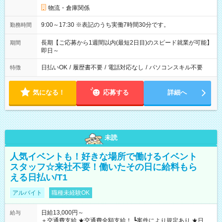
物流・倉庫関係
9:00～17:30 ※表記のうち実働7時間30分です。
勤務時間
長期【ご応募から1週間以内(最短2日目)のスピード就業が可能】
期間
即日～
日払いOK
/
履歴書不要
/
電話対応なし
/
パソコンスキル不要
特徴
気になる！
応募する
詳細へ
未読
人気イベントも！好きな場所で働けるイベント
スタッフ☆来社不要！働いたその日に給料もら
える日払い/T1
アルバイト
職種未経験OK
日給13,000円～
給与
＋交通費支給 ★交通費全額支給！ ┗案件により規定あり ★日払