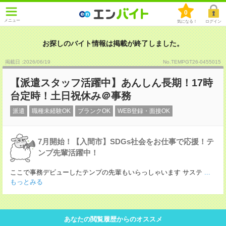
0
メニュー
気になる！
ログイン
お探しのバイト情報は掲載が終了しました。
掲載日 :2026
/
06
/
19
No.TEMPGT26-0455015
【派遣スタッフ活躍中】あんしん長期！17時
台定時！土日祝休み＠事務
派遣
職種未経験OK
ブランクOK
WEB登録・面接OK
7月開始！【入間市】SDGs社会をお仕事で応援！テ
ンプ先輩活躍中！
ここで事務デビューしたテンプの先輩もいらっしゃいます サステ
...
もっとみる
あなたの閲覧履歴からのオススメ