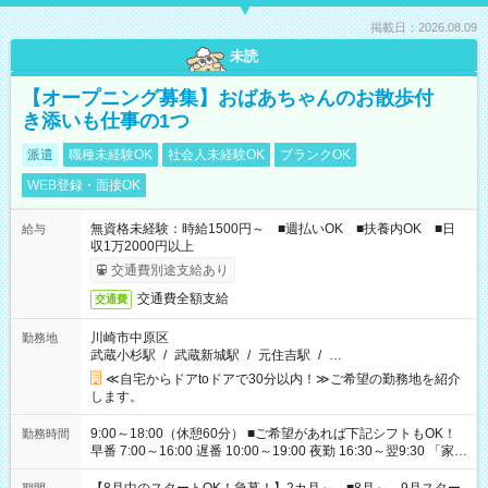
掲載日：2026.08.09
未読
【オープニング募集】おばあちゃんのお散歩付
き添いも仕事の1つ
派遣
職種未経験OK
社会人未経験OK
ブランクOK
WEB登録・面接OK
無資格未経験：時給1500円～ ■週払いOK ■扶養内OK ■日
給与
収1万2000円以上
交通費別途支給あり
交通費全額支給
交通費
川崎市中原区
勤務地
武蔵小杉駅
/
武蔵新城駅
/
元住吉駅
/
…
≪自宅からドアtoドアで30分以内！≫ご希望の勤務地を紹介
します。
9:00～18:00（休憩60分） ■ご希望があれば下記シフトもOK！
勤務時間
早番 7:00～16:00 遅番 10:00～19:00 夜勤 16:30～翌9:30 「家族
と休みを合わせたい」 「余裕を持って夕飯の準備がしたい」
「できれば残業はしたくない」 など、ご希望を教えてください