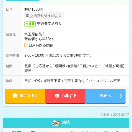
時給1600円
給与
交通費別途支給あり
交通費支給有り
交通費
埼玉県飯能市
勤務地
飯能駅から車13分
日用品医薬関係
9:00～18:00 ※表記のうち実働8時間です。
勤務時間
長期【ご応募から1週間以内(最短2日目)のスピード就業が可能】
期間
即日～
日払いOK
/
履歴書不要
/
電話対応なし
/
パソコンスキル不要
特徴
気になる！
応募する
詳細へ
掲載日：2026.08.07
未読