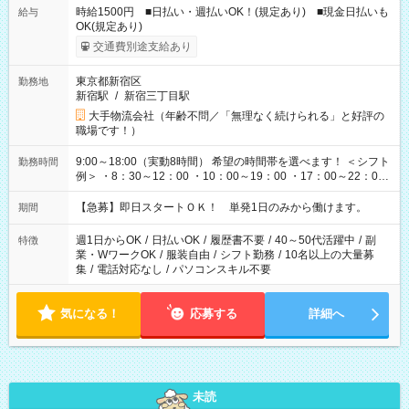
時給1500円 ■日払い・週払いOK！(規定あり) ■現金日払いも
給与
OK(規定あり)
交通費別途支給あり
東京都新宿区
勤務地
新宿駅
/
新宿三丁目駅
大手物流会社（年齢不問／「無理なく続けられる」と好評の
職場です！）
9:00～18:00（実動8時間） 希望の時間帯を選べます！ ＜シフト
勤務時間
例＞ ・8：30～12：00 ・10：00～19：00 ・17：00～22：00
・13：00～22：00 ・22：00～翌6：00 など
【急募】即日スタートＯＫ！ 単発1日のみから働けます。
期間
週1日からOK
/
日払いOK
/
履歴書不要
/
40～50代活躍中
/
副
特徴
業・WワークOK
/
服装自由
/
シフト勤務
/
10名以上の大量募
集
/
電話対応なし
/
パソコンスキル不要
気になる！
応募する
詳細へ
未読