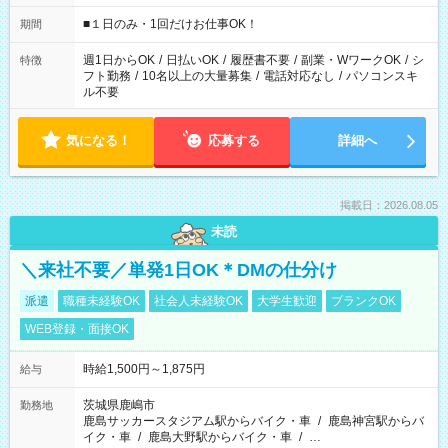
etc ★最短で3時間で5,120円のお仕事から 15時間で2万円近く稼
げるお仕事も！ ご希望のお時間に合わせてご紹介！ ※シフトは
■１日のみ・1回だけお仕事OK！
期間
現場によって異なります。 ※勿論、休憩時間はあるのでご安心
ください！
週1日からOK
/
日払いOK
/
履歴書不要
/
副業・WワークOK
/
シ
特徴
フト勤務
/
10名以上の大量募集
/
電話対応なし
/
パソコンスキ
ル不要
気になる！
応募する
詳細へ
掲載日：2026.08.05
未読
＼来社不要／単発1日OK＊DMの仕分け
派遣
職種未経験OK
社会人未経験OK
大学生歓迎
ブランクOK
WEB登録・面接OK
時給1,500円～1,875円
給与
茨城県鹿嶋市
勤務地
鹿島サッカースタジアム駅からバイク・車
/
鹿島神宮駅からバ
イク・車
/
鹿島大野駅からバイク・車
/
…