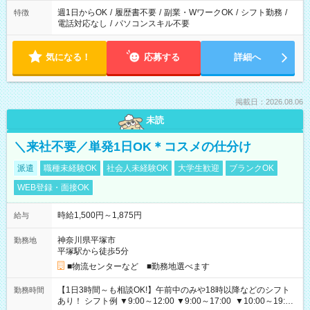
週1日からOK
/
履歴書不要
/
副業・WワークOK
/
シフト勤務
/
特徴
電話対応なし
/
パソコンスキル不要
気になる！
応募する
詳細へ
掲載日：2026.08.06
未読
＼来社不要／単発1日OK＊コスメの仕分け
派遣
職種未経験OK
社会人未経験OK
大学生歓迎
ブランクOK
WEB登録・面接OK
時給1,500円～1,875円
給与
神奈川県平塚市
勤務地
平塚駅から徒歩5分
■物流センターなど ■勤務地選べます
【1日3時間～も相談OK!】午前中のみや18時以降などのシフト
勤務時間
あり！ シフト例 ▼9:00～12:00 ▼9:00～17:00 ▼10:00～19:00