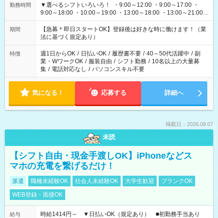
▼選べるシフトいろいろ！ ・9:00～12:00 ・9:00～17:00 ・
勤務時間
9:00～18:00 ・10:00～19:00 ・13:00～18:00 ・13:00～21:00
・22:00～翌6:00 など 上記以外の時間で相談可能なお仕事も！
あなたの希望を教えてください！
【急募＊即日スタートOK】登録後は好きな時に働けます！（業
期間
法に基づく規定あり）
週1日からOK
/
日払いOK
/
履歴書不要
/
40～50代活躍中
/
副
特徴
業・WワークOK
/
服装自由
/
シフト勤務
/
10名以上の大量募
集
/
電話対応なし
/
パソコンスキル不要
気になる！
応募する
詳細へ
掲載日：2026.08.07
未読
【シフト自由・現金手渡しOK】iPhoneなどス
マホの充電を繋げるだけ！
派遣
職種未経験OK
社会人未経験OK
大学生歓迎
ブランクOK
WEB登録・面接OK
時給1414円～ ▼日払いOK（規定あり） ■初勤務手当あり
給与