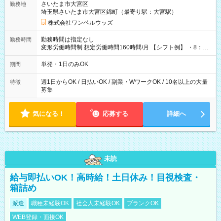
さいたま市大宮区
勤務地
埼玉県さいたま市大宮区錦町（最寄り駅：大宮駅）
株式会社ワンベルウッズ
勤務時間は指定なし
勤務時間
変形労働時間制 想定労働時間160時間/月 【シフト例】 ・8：00
～21：00
単発・1日のみOK
期間
週1日からOK / 日払いOK / 副業・WワークOK / 10名以上の大量
特徴
募集
気になる！
応募する
詳細へ
未読
給与即払いOK！高時給！土日休み！目視検査・
箱詰め
派遣
職種未経験OK
社会人未経験OK
ブランクOK
WEB登録・面接OK