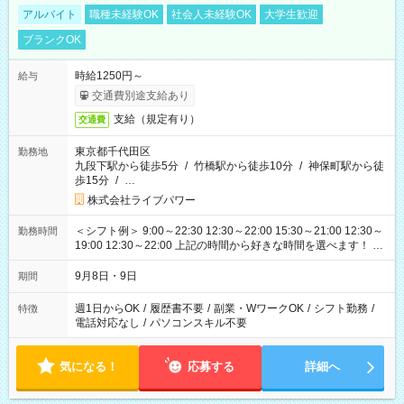
アルバイト
職種未経験OK
社会人未経験OK
大学生歓迎
ブランクOK
時給1250円～
給与
交通費別途支給あり
支給（規定有り）
交通費
東京都千代田区
勤務地
九段下駅から徒歩5分
/
竹橋駅から徒歩10分
/
神保町駅から徒
歩15分
/
…
株式会社ライブパワー
＜シフト例＞ 9:00～22:30 12:30～22:00 15:30～21:00 12:30～
勤務時間
19:00 12:30～22:00 上記の時間から好きな時間を選べます！ ※
時間は変更となる可能性があります
9月8日・9日
期間
週1日からOK
/
履歴書不要
/
副業・WワークOK
/
シフト勤務
/
特徴
電話対応なし
/
パソコンスキル不要
気になる！
応募する
詳細へ