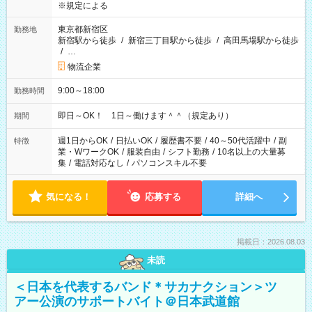
※規定による
東京都新宿区
勤務地
新宿駅から徒歩
/
新宿三丁目駅から徒歩
/
高田馬場駅から徒歩
/
…
物流企業
9:00～18:00
勤務時間
即日～OK！ 1日～働けます＾＾（規定あり）
期間
週1日からOK
/
日払いOK
/
履歴書不要
/
40～50代活躍中
/
副
特徴
業・WワークOK
/
服装自由
/
シフト勤務
/
10名以上の大量募
集
/
電話対応なし
/
パソコンスキル不要
気になる！
応募する
詳細へ
掲載日：2026.08.03
未読
＜日本を代表するバンド＊サカナクション＞ツ
アー公演のサポートバイト＠日本武道館