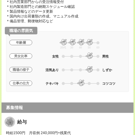
＊社内営業部門からの受注情報受付
＊社内製造部門との納期スケジュール確認
＊製品情報などのデータ更新
＊国内向け出荷書類の作成、マニュアル作成
＊備品管理、郵便物対応など
職場の雰囲気
年齢層
20代
30
40
50
60
男女比率
女性
男性
職場の様子
活気あり
しずか
仕事の仕方
テキパキ
コツコツ
募集情報
給与
時給1500円 月収例 240,000円+残業代