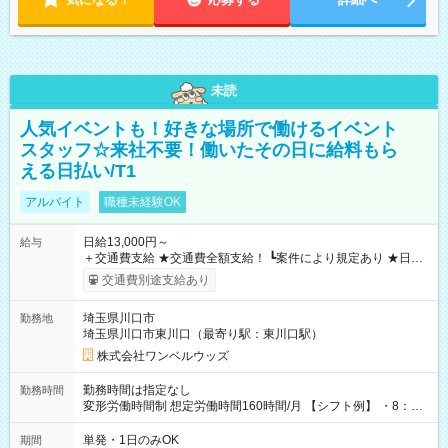
未読
人気イベントも！好きな場所で働けるイベント
スタッフ☆来社不要！働いたその日に給料もら
える日払い/T1
アルバイト
職種未経験OK
日給13,000円～
給与
＋交通費支給 ★交通費全額支給！ ┗案件により規定あり ★日払
いOK！（規定あり） ┗働いたその日に現金GET♪ お仕事後はコ
交通費別途支給あり
ンビニATMから 日払い分を引き落とせます！ 【試用期間】試
用期間なし
埼玉県川口市
勤務地
埼玉県川口市東川口（最寄り駅：東川口駅）
株式会社ワンベルウッズ
勤務時間は指定なし
勤務時間
変形労働時間制 想定労働時間160時間/月 【シフト例】 ・8：00
～21：00
単発・1日のみOK
期間