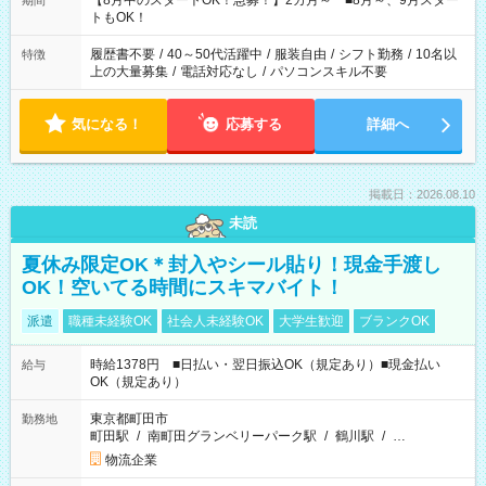
【8月中のスタートOK！急募！】2カ月～ ■8月～、9月スター
期間
ね。 ※Wワーク希望の方へ 今ご覧のお仕事で希望する勤務時間
トもOK！
と、もう1つのお仕事の勤務時間。 合計で週40時間を超える場
合は応募できません。
履歴書不要
/
40～50代活躍中
/
服装自由
/
シフト勤務
/
10名以
特徴
上の大量募集
/
電話対応なし
/
パソコンスキル不要
気になる！
応募する
詳細へ
掲載日：2026.08.10
未読
夏休み限定OK＊封入やシール貼り！現金手渡し
OK！空いてる時間にスキマバイト！
派遣
職種未経験OK
社会人未経験OK
大学生歓迎
ブランクOK
時給1378円 ■日払い・翌日振込OK（規定あり）■現金払い
給与
OK（規定あり）
東京都町田市
勤務地
町田駅
/
南町田グランベリーパーク駅
/
鶴川駅
/
…
物流企業