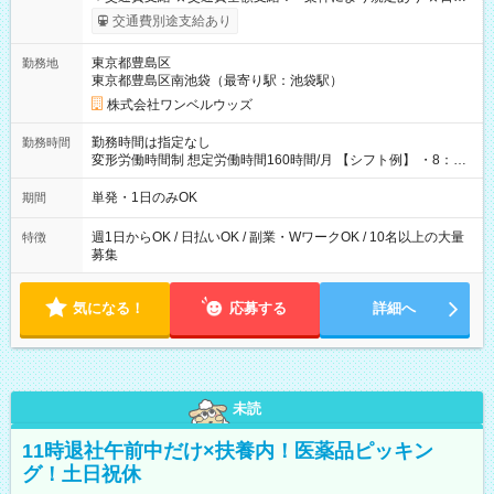
いOK！（規定あり） ┗働いたその日に現金GET♪ お仕事後はコ
交通費別途支給あり
ンビニATMから 日払い分を引き落とせます！ 【試用期間】試
用期間なし
東京都豊島区
勤務地
東京都豊島区南池袋（最寄り駅：池袋駅）
株式会社ワンベルウッズ
勤務時間は指定なし
勤務時間
変形労働時間制 想定労働時間160時間/月 【シフト例】 ・8：00
～21：00
単発・1日のみOK
期間
週1日からOK / 日払いOK / 副業・WワークOK / 10名以上の大量
特徴
募集
気になる！
応募する
詳細へ
未読
11時退社午前中だけ×扶養内！医薬品ピッキン
グ！土日祝休