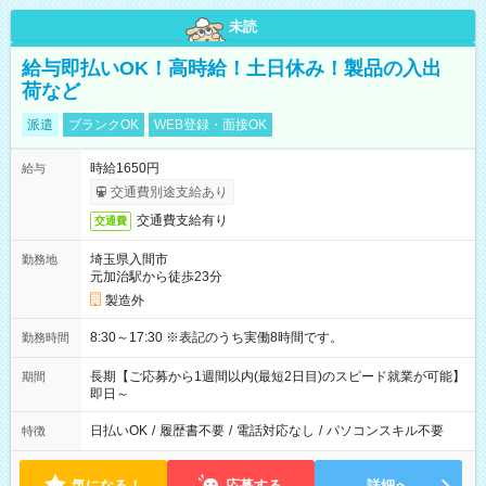
未読
給与即払いOK！高時給！土日休み！製品の入出
荷など
派遣
ブランクOK
WEB登録・面接OK
時給1650円
給与
交通費別途支給あり
交通費支給有り
交通費
埼玉県入間市
勤務地
元加治駅から徒歩23分
製造外
8:30～17:30 ※表記のうち実働8時間です。
勤務時間
長期【ご応募から1週間以内(最短2日目)のスピード就業が可能】
期間
即日～
日払いOK
/
履歴書不要
/
電話対応なし
/
パソコンスキル不要
特徴
気になる！
応募する
詳細へ