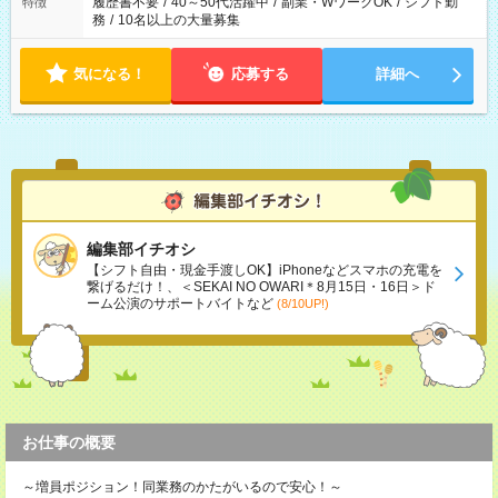
履歴書不要
/
40～50代活躍中
/
副業・WワークOK
/
シフト勤
特徴
務
/
10名以上の大量募集
気になる！
応募する
詳細へ
編集部イチオシ
【シフト自由・現金手渡しOK】iPhoneなどスマホの充電を
繋げるだけ！、＜SEKAI NO OWARI＊8月15日・16日＞ド
ーム公演のサポートバイトなど
(8/10UP!)
お仕事の概要
～増員ポジション！同業務のかたがいるので安心！～