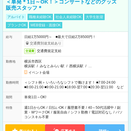
＜単発＊1日～OK！＞コンサートなどのグッズ
販売スタッフ＊
アルバイト
職種未経験OK
社会人未経験OK
大学生歓迎
ブランクOK
WEB登録・面接OK
日給1万5000円～ ■最大で日給2万8500円！
給与
交通費別途支給あり
交通費規定支給
交通費
横浜市西区
勤務地
横浜駅
/
みなとみらい駅
/
西横浜駅
/
…
イベント会場
＜シフト例＞ いろいろなシフトで働けます！ ■7:00-24:00
勤務時間
■8:00-21:00 ■9:00-21:00 ■18:00-翌7:00 ■20:30-翌11:00 など
単発1日～OK!
期間
週1日からOK
/
日払いOK
/
履歴書不要
/
40～50代活躍中
/
副
特徴
業・WワークOK
/
服装自由
/
シフト勤務
/
電話対応なし
/
パソ
コンスキル不要