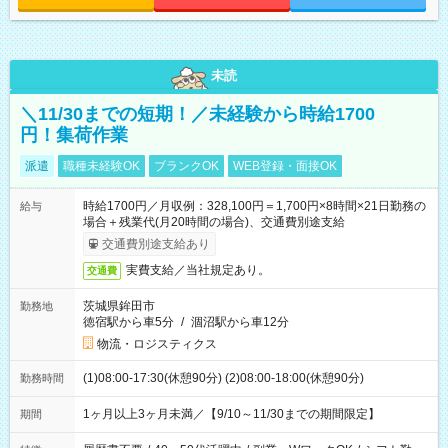
未読
＼11/30までの短期！／未経験から時給1700
円！集荷作業
派遣
職種未経験OK
ブランクOK
WEB登録・面接OK
時給1700円／月収例：328,100円＝1,700円×8時間×21日勤務の
給与
場合＋残業代(月20時間の場合)、交通費別途支給
交通費別途支給あり
実費支給／当社規定あり。
交通費
茨城県鉾田市
勤務地
徳宿駅から車5分
/
涸沼駅から車12分
物流・ロジスティクス
(1)08:00-17:30(休憩90分) (2)08:00-18:00(休憩90分)
勤務時間
1ヶ月以上3ヶ月未満／【9/10～11/30までの期間限定】
期間