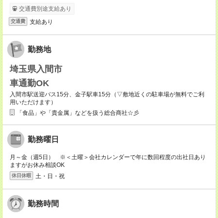
交通費別途支給あり
支給あり
交通費
勤務地
埼玉県入間市
車通勤OK
入間市駅送迎バス15分、金子駅車15分（▽敷地近くの駐車場が無料でご利
用いただけます）
「食品」や「貴金属」などを扱う総合商社☆彡
勤務曜日
月～金（週5日） ※＜土曜＞会社カレンダーで年に数回程度の出社日あり
ますがお休み相談OK
土・日・祝
休日休暇
勤務時間