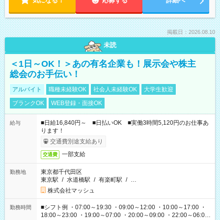
気になる！
応募する
詳細へ
掲載日：2026.08.10
未読
＜1日～OK！＞あの有名企業も！展示会や株主
総会のお手伝い！
アルバイト
職種未経験OK
社会人未経験OK
大学生歓迎
ブランクOK
WEB登録・面接OK
■日給16,840円～ ■日払いOK ■実働3時間5,120円のお仕事あ
給与
ります！
交通費別途支給あり
一部支給
交通費
東京都千代田区
勤務地
東京駅
/
水道橋駅
/
有楽町駅
/
…
株式会社マッシュ
■シフト例 ・07:00～19:30 ・09:00～12:00 ・10:00～17:00 ・
勤務時間
18:00～23:00 ・19:00～07:00 ・20:00～09:00 ・22:00～06:00