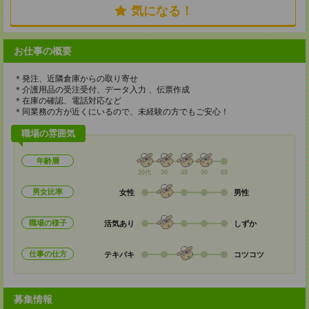
気になる！
お仕事の概要
＊発注、近隣倉庫からの取り寄せ
＊介護用品の受注受付、データ入力 、伝票作成
＊在庫の確認、電話対応など
＊同業務の方が近くにいるので、未経験の方でもご安心！
職場の雰囲気
年齢層
20代
30
40
50
60
男女比率
女性
男性
職場の様子
活気あり
しずか
仕事の仕方
テキパキ
コツコツ
募集情報