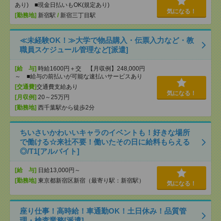
あり) ■現金日払いもOK(規定あり)
気になる！
[勤務地]
新宿駅
/
新宿三丁目駅
≪未経験OK！≫大学で物品購入・伝票入力など・教
職員スケジュール管理など[派遣]
[給 与]
時給1600円＋交 【月収例】248,000円
～ ■給与の前払いが可能な速払いサービスあり
[交通費]
交通費支給あり
気になる！
[月収例]
20～25万円
[勤務地]
西千葉駅から徒歩2分
ちいさいかわいいキャラのイベントも！好きな場所
で働ける☆来社不要！働いたその日に給料もらえる
◎/T1[アルバイト]
[給 与]
日給13,000円～
[勤務地]
東京都新宿区新宿（最寄り駅：新宿駅）
気になる！
座り仕事！高時給！車通勤OK！土日休み！品質管
理・検査業務[派遣]