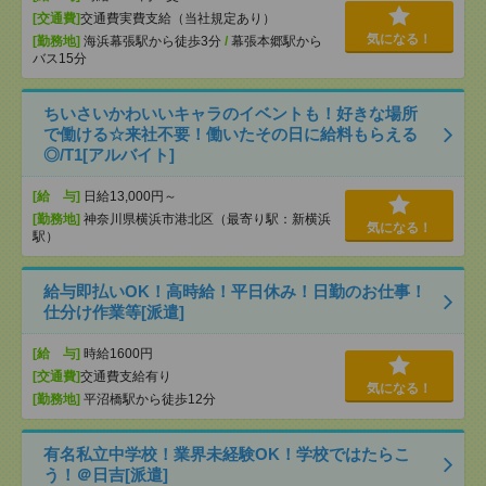
[交通費]
交通費実費支給（当社規定あり）
気になる！
[勤務地]
海浜幕張駅から徒歩3分
/
幕張本郷駅から
バス15分
ちいさいかわいいキャラのイベントも！好きな場所
で働ける☆来社不要！働いたその日に給料もらえる
◎/T1[アルバイト]
[給 与]
日給13,000円～
[勤務地]
神奈川県横浜市港北区（最寄り駅：新横浜
気になる！
駅）
給与即払いOK！高時給！平日休み！日勤のお仕事！
仕分け作業等[派遣]
[給 与]
時給1600円
[交通費]
交通費支給有り
気になる！
[勤務地]
平沼橋駅から徒歩12分
有名私立中学校！業界未経験OK！学校ではたらこ
う！＠日吉[派遣]