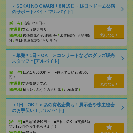
＜SEKAI NO OWARI＊8月15日・16日＞ドーム公演
のサポートバイト[アルバイト]
[給 与]
時給1250円～
[交通費]
支給（規定有り）
気になる！
[勤務地]
後楽園駅から徒歩5分
/
水道橋駅から徒歩5
分
/
春日(東京都)駅から徒歩7分
＜単発＊1日～OK！＞コンサートなどのグッズ販売
スタッフ＊[アルバイト]
[給 与]
日給1万5000円～ ■最大で日給2万8500
円！
[交通費]
交通費規定支給
気になる！
[勤務地]
横浜駅
/
みなとみらい駅
/
西横浜駅
/
…
＜1日～OK！＞あの有名企業も！展示会や株主総会
のお手伝い！[アルバイト]
[給 与]
■日給16,840円～ ■日払いOK ■実働3時
間5,120円のお仕事あります！
[交通費]
一部支給