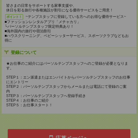
皆さまの日常をサポートする家事支援や、
休日を彩る旅行や各種施設が割引になる優待サービスをご用意！
~テンプスタッフに登録している方へのお得な優待サービス~
ポイント！
■ファッションレンタルアプリ「メチャカリ」
└パーソルテンプスタッフ限定特典あり！
■海外国内の旅行や宿泊割引
■ハウスクリーニング、ベビーシッターサービス、スポーツクラブなどもお
得に
登録について
★お仕事のご紹介にはパーソルテンプスタッフへのご登録が必要となりま
す。
STEP１：エン派遣またはエンバイトからパーソルテンプスタッフのお仕事
にエントリー
STEP２：パーソルテンプスタッフからメールまたは電話にて登録のご案
内
STEP３：パーソルテンプスタッフへ登録手続き
STEP４：お仕事のご紹介
STEP５：お仕事スタート！