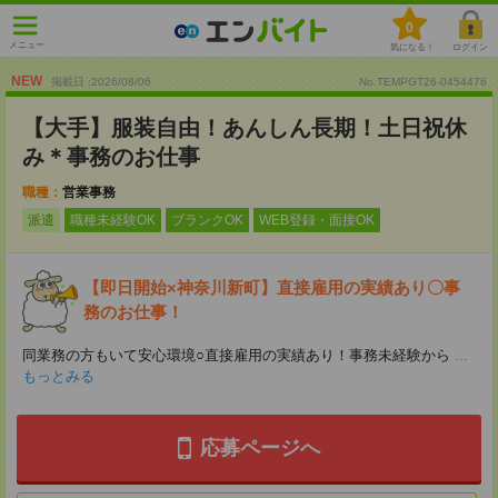
0
メニュー
気になる！
ログイン
NEW
掲載日 :2026
/
08
/
06
No.TEMPGT26-0454476
【大手】服装自由！あんしん長期！土日祝休
み＊事務のお仕事
職種：
営業事務
派遣
職種未経験OK
ブランクOK
WEB登録・面接OK
【即日開始×神奈川新町】直接雇用の実績あり〇事
務のお仕事！
同業務の方もいて安心環境○直接雇用の実績あり！事務未経験から
...
もっとみる
応募ページへ