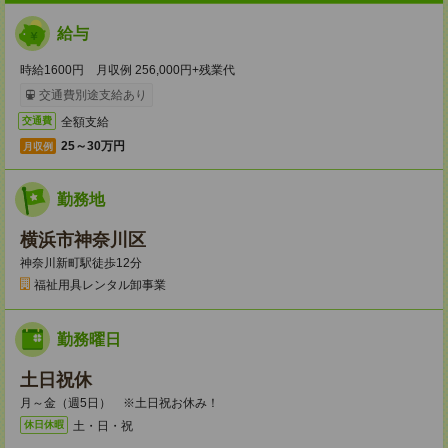
給与
時給1600円 月収例 256,000円+残業代
交通費別途支給あり
全額支給
交通費
25～30万円
月収例
勤務地
横浜市神奈川区
神奈川新町駅徒歩12分
福祉用具レンタル卸事業
勤務曜日
土日祝休
月～金（週5日） ※土日祝お休み！
土・日・祝
休日休暇