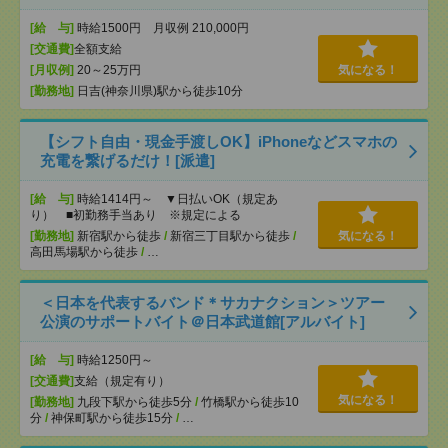
[給 与]
時給1500円 月収例 210,000円
[交通費]
全額支給
[月収例]
20～25万円
気になる！
[勤務地]
日吉(神奈川県)駅から徒歩10分
【シフト自由・現金手渡しOK】iPhoneなどスマホの
充電を繋げるだけ！[派遣]
[給 与]
時給1414円～ ▼日払いOK（規定あ
り） ■初勤務手当あり ※規定による
[勤務地]
新宿駅から徒歩
/
新宿三丁目駅から徒歩
/
気になる！
高田馬場駅から徒歩
/
…
＜日本を代表するバンド＊サカナクション＞ツアー
公演のサポートバイト＠日本武道館[アルバイト]
[給 与]
時給1250円～
[交通費]
支給（規定有り）
気になる！
[勤務地]
九段下駅から徒歩5分
/
竹橋駅から徒歩10
分
/
神保町駅から徒歩15分
/
…