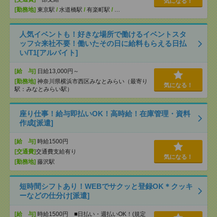
気になる！
[勤務地]
東京駅
/
水道橋駅
/
有楽町駅
/
…
人気イベントも！好きな場所で働けるイベントスタ
ッフ☆来社不要！働いたその日に給料もらえる日払
い/T1[アルバイト]
[給 与]
日給13,000円～
[勤務地]
神奈川県横浜市西区みなとみらい（最寄り
気になる！
駅：みなとみらい駅）
座り仕事！給与即払いOK！高時給！在庫管理・資料
作成[派遣]
[給 与]
時給1500円
[交通費]
交通費支給有り
気になる！
[勤務地]
藤沢駅
短時間シフトあり！WEBでサクッと登録OK＊クッキ
ーなどの仕分け[派遣]
[給 与]
時給1500円 ■日払い・週払いOK！(規定