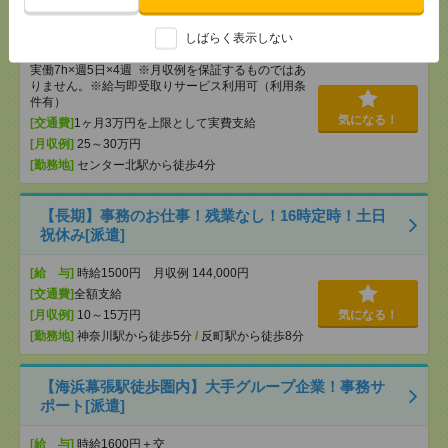
センター北での総務事務[派遣]
しばらく表示しない
[給 与]
時給1800円 月収例 25万円 時給1800円×
実働7h×週5日×4週 ※月収例を保証するものではあ
りません。※給与即受取りサービス利用可（利用条
件有）
気になる！
[交通費]
1ヶ月3万円を上限として実費支給
[月収例]
25～30万円
[勤務地]
センター北駅から徒歩4分
【長期】事務のお仕事！残業なし！16時定時！土日
祝休み[派遣]
[給 与]
時給1500円 月収例 144,000円
[交通費]
全額支給
[月収例]
10～15万円
気になる！
[勤務地]
神奈川駅から徒歩5分
/
反町駅から徒歩8分
【海浜幕張駅徒歩圏内】大手グループ企業！事務サ
ポート[派遣]
[給 与]
時給1600円＋交