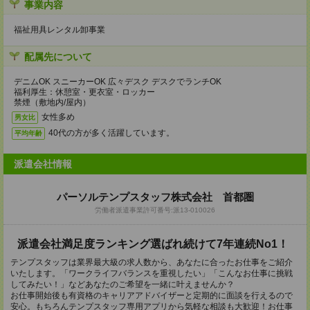
事業内容
福祉用具レンタル卸事業
配属先について
デニムOK スニーカーOK 広々デスク デスクでランチOK
福利厚生：休憩室・更衣室・ロッカー
禁煙（敷地内/屋内）
女性多め
男女比
40代の方が多く活躍しています。
平均年齢
派遣会社情報
パーソルテンプスタッフ株式会社 首都圏
労働者派遣事業許可番号:派13-010026
派遣会社満足度ランキング選ばれ続けて7年連続No1！
テンプスタッフは業界最大級の求人数から、あなたに合ったお仕事をご紹介
いたします。「ワークライフバランスを重視したい」「こんなお仕事に挑戦
してみたい！」などあなたのご希望を一緒に叶えませんか？
お仕事開始後も有資格のキャリアアドバイザーと定期的に面談を行えるので
安心。もちろんテンプスタッフ専用アプリから気軽な相談も大歓迎！お仕事