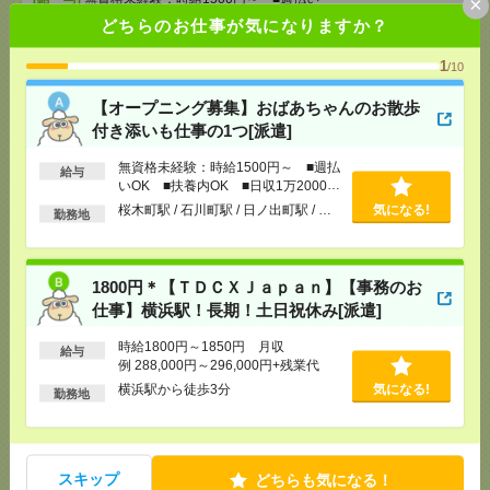
×
OK ■扶養内OK ■日収1万2000円以上
どちらのお仕事が気になりますか？
[交通費]
交通費全額支給
気になる！
[勤務地]
桜木町駅
/
石川町駅
/
日ノ出町駅
/
…
1
/10
【オープニング募集】おばあちゃんのお散歩
1800円＊【ＴＤＣＸＪａｐａｎ】【事務のお仕事】
付き添いも仕事の1つ[派遣]
横浜駅！長期！土日祝休み[派遣]
無資格未経験：時給1500円～ ■週払
給与
[給 与]
時給1800円～1850円 月収例 288,000円
いOK ■扶養内OK ■日収1万2000円
～296,000円+残業代
以上
桜木町駅 / 石川町駅 / 日ノ出町駅 / …
気になる!
勤務地
[交通費]
全額支給
気になる！
[月収例]
25～30万円
[勤務地]
横浜駅から徒歩3分
1800円＊【ＴＤＣＸＪａｐａｎ】【事務のお
仕事】横浜駅！長期！土日祝休み[派遣]
マイカー通勤OK！平塚！仕様書のデータ入力メイン
*＊50代活躍中[派遣]
時給1800円～1850円 月収
給与
例 288,000円～296,000円+残業代
[給 与]
時給1700円＋交
横浜駅から徒歩3分
気になる!
勤務地
[交通費]
交通費実費支給（当社規定あり）
気になる！
[勤務地]
平塚駅からバス15分
スキップ
どちらも気になる！
時給1800円！17時まで＊未経験OK！残業ほぼなし▼