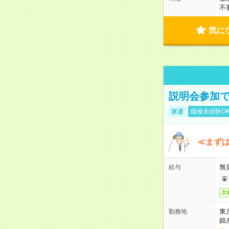
不
気に
説明会参加で
派遣
職種未経験O
≪まずは
無
給与
交
東
勤務地
錦