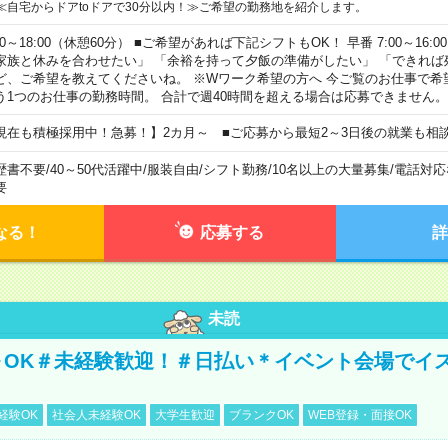
≪自宅からドアtoドアで30分以内！≫ご希望の勤務地を紹介します。
00～18:00（休憩60分） ■ご希望があれば下記シフトもOK！ 早番 7:00～16:00 遅
家族と休みを合わせたい」 「余裕を持って夕飯の準備がしたい」 「できれば
ど、ご希望を教えてくださいね。 ※Wワーク希望の方へ 今ご覧のお仕事で希
う1つのお仕事の勤務時間。 合計で週40時間を超える場合は応募できません。
現在も積極採用中！急募！】2カ月～ ■ご応募から最短2～3日後の就業も相
歴書不要
/
40～50代活躍中
/
服装自由
/
シフト勤務
/
10名以上の大量募集
/
電話対応
要
なる！
応募する
詳
未読
～OK＃未経験歓迎！＃日払い＊イベント会場でイ
経験OK
社会人未経験OK
大学生歓迎
ブランクOK
WEB登録・面接OK