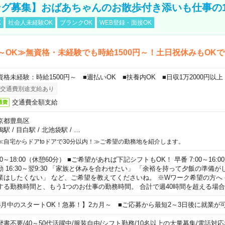
グ募集】おばあちゃんのお散歩付き添いも仕事の
K
社会人未経験OK
ブランクOK
WEB登録・面接OK
～OK≫無資格・未経験でも時給1500円～！土日祝休みもOK
資格未経験：時給1500円～ ■週払いOK ■扶養内OK ■日収1万2000円以上
交通費別途支給あり
交通費全額支給
通費
京都豊島区
鴨駅
/
目白駅
/
北池袋駅
/
…
≪自宅からドアtoドアで30分以内！≫ご希望の勤務地を紹介します。
00～18:00（休憩60分） ■ご希望があれば下記シフトもOK！ 早番 7:00～16:00 遅
勤 16:30～翌9:30 「家族と休みを合わせたい」 「余裕を持って夕飯の準備
業はしたくない」 など、ご希望を教えてくださいね。 ※Wワーク希望の方へ
する勤務時間と、もう1つのお仕事の勤務時間。 合計で週40時間を超える場
8月中のスタートOK！急募！】2カ月～ ■ご応募から最短2～3日後に就業が
歴書不要
/
40～50代活躍中
/
服装自由
/
シフト勤務
/
10名以上の大量募集
/
電話対応