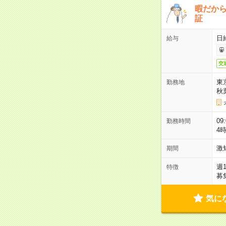
暇だか
証
日
給与
交
東
勤務地
秋
09
勤務時間
4
激
期間
週
特徴
募
気に