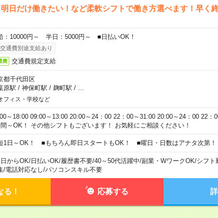
ら明日だけ働きたい！など柔軟シフトで働き方選べます！早く
給：10000円～ 半日：5000円～ ■日払いOK！
交通費別途支給あり
交通費規定支給
通費
京都千代田区
葉原駅
/
神保町駅
/
麹町駅
/
…
オフィス・学校など
:00～18:00 09:00～13:00 20:00～24：00 22：00～31:00 20:00～24：00 2
時間～OK！ その他シフトもございます！ お気軽にご相談ください！
短1日～OK！ ■もちろん即日スタートもOK！ ■曜日・日数はアナタ次第！
1日からOK
/
日払いOK
/
履歴書不要
/
40～50代活躍中
/
副業・WワークOK
/
シフト
集
/
電話対応なし
/
パソコンスキル不要
なる！
応募する
詳