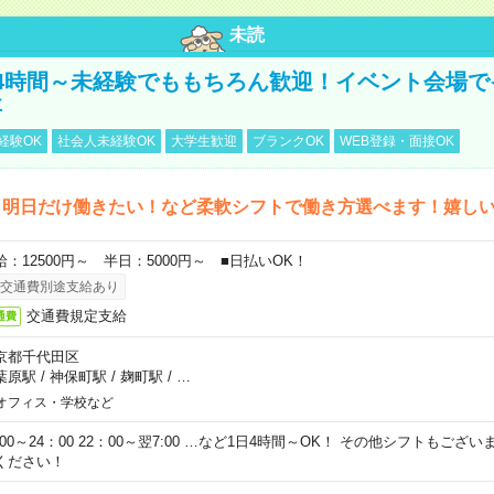
未読
4時間～未経験でももちろん歓迎！イベント会場で
事
経験OK
社会人未経験OK
大学生歓迎
ブランクOK
WEB登録・面接OK
ら明日だけ働きたい！など柔軟シフトで働き方選べます！嬉し
給：12500円～ 半日：5000円～ ■日払いOK！
交通費別途支給あり
交通費規定支給
通費
京都千代田区
葉原駅
/
神保町駅
/
麹町駅
/
…
オフィス・学校など
0:00～24：00 22：00～翌7:00 …など1日4時間～OK！ その他シフトもござ
ください！