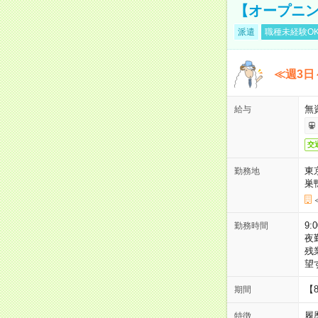
【オープニン
派遣
職種未経験O
≪週3日
無
給与
交
東
勤務地
巣
9:
勤務時間
夜
残
望
【
期間
履
特徴