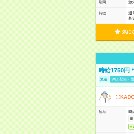
激
期間
週
特徴
募
気に
時給1750
派遣
WEB登録・面
〇KAD
時給
給与
交