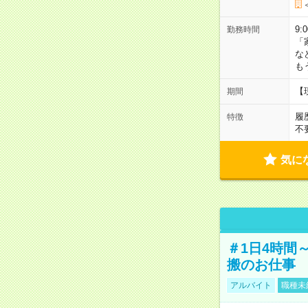
9:
勤務時間
「
な
も
【
期間
履
特徴
不
気に
＃1日4時間
搬のお仕事
アルバイト
職種未