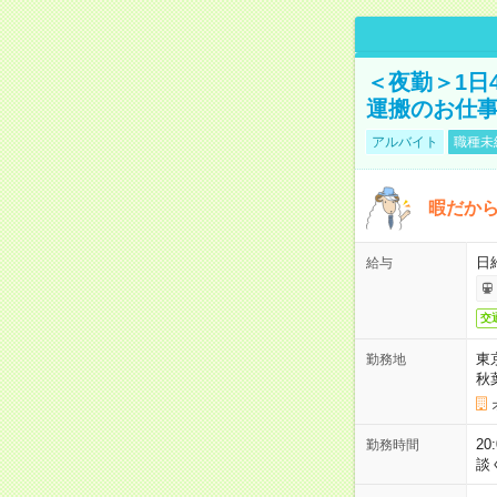
＜夜勤＞1日
運搬のお仕
アルバイト
職種未
暇だか
日
給与
交
東
勤務地
秋
2
勤務時間
談