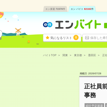
エン派遣
71570
件
エン バイト
82182
件
0
気になるリスト
保存した希
バイトTOP
関東
東京都
墨田区
正社
掲載日 :
2026
/
07
/
28
正社員前
事務
紹介予定派遣