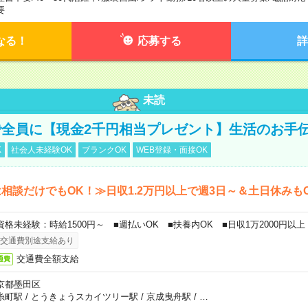
要
なる！
応募する
詳
未読
全員に【現金2千円相当プレゼント】生活のお手
K
社会人未経験OK
ブランクOK
WEB登録・面接OK
相談だけでもOK！≫日収1.2万円以上で週3日～＆土日休みも
資格未経験：時給1500円～ ■週払いOK ■扶養内OK ■日収1万2000円以上
交通費別途支給あり
交通費全額支給
通費
京都墨田区
糸町駅
/
とうきょうスカイツリー駅
/
京成曳舟駅
/
…