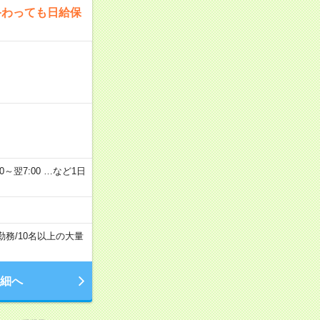
終わっても日給保
2：00～翌7:00 …など1日
勤務
/
10名以上の大量
細へ