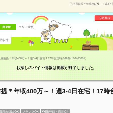
正社員前提＊年収400万～！週3-4
会員登録
エリア変更
関東版
望条件
員前提＊年収400万～！週3-4日在宅！17時台定時の事務(110463801）
お探しのバイト情報は掲載が終了しました。
提＊年収400万～！週3-4日在宅！17
職種未経験OK
ブランクOK
WEB登録・面接OK