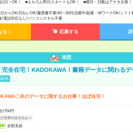
短1日～OK！ ■もちろん即日スタートもOK！ ■曜日・日数はアナタ次第！
1日からOK
/
日払いOK
/
履歴書不要
/
40～50代活躍中
/
副業・WワークOK
/
シフト
集
/
電話対応なし
/
パソコンスキル不要
なる！
応募する
詳
未読
円＊完全在宅！KADOKAWA！書籍データに関わる
接OK
OKAWA〇本のデータに関するお仕事！ほぼ在宅！
1750円
交通費別途支給あり
全額支給
通費