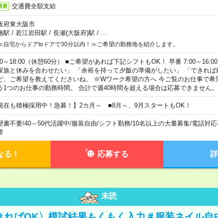
交通費全額支給
通費
阪府東大阪市
施駅
/
若江岩田駅
/
長瀬(大阪府)駅
/
…
≪自宅からドアtoドアで30分以内！≫ご希望の勤務地を紹介します。
00～18:00（休憩60分） ■ご希望があれば下記シフトもOK！ 早番 7:00～16:00 遅
家族と休みを合わせたい」 「余裕を持って夕飯の準備がしたい」 「できれば
ど、ご希望を教えてくださいね。 ※Wワーク希望の方へ 今ご覧のお仕事で希
う1つのお仕事の勤務時間。 合計で週40時間を超える場合は応募できません。
現在も積極採用中！急募！】2カ月～ ■8月～、9月スタートもOK！
歴書不要
/
40～50代活躍中
/
服装自由
/
シフト勤務
/
10名以上の大量募集
/
電話対応
要
なる！
応募する
詳
未読
きればOK〉模試結果もくもく入力＃服装ネイル自