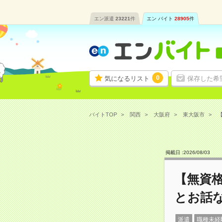
エン派遣
23221
件
エン バイト
28905
件
0
気になるリスト
保存した希
バイトTOP
関西
大阪府
東大阪市
【
掲載日 :
2026
/
08
/
03
【無資
とお話な
派遣
職種未経