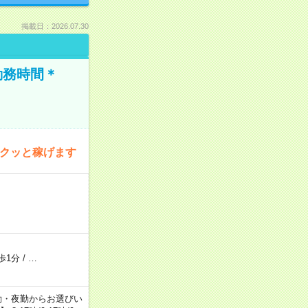
掲載日：2026.07.30
勤務時間＊
サクッと稼げます
歩1分
/
…
日勤・夕勤・夜勤からお選びい