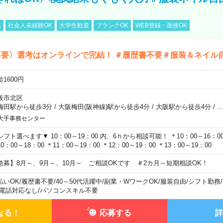
K
社会人未経験OK
大学生歓迎
ブランクOK
WEB登録・面接OK
不要〉選考はオンラインで完結！ ＃履歴書不要＃服装＆ネイル
1600円
阪市北区
梅田駅から徒歩3分
/
大阪梅田(阪神線)駅から徒歩4分
/
大阪駅から徒歩4分
/
大手事務センター
シフト選べます▼ 10：00～19：00 内、6ｈから相談可能！ ＊10：00～16：00 
0：00～18：00 ＊11：00～19：00 ＊12：00～19：00 ＊13：00～19：00
急募】8月～、9月～、10月～ ご相談OKです ＃2カ月～短期相談OK！
払いOK
/
履歴書不要
/
40～50代活躍中
/
副業・WワークOK
/
服装自由
/
シフト勤務
/
電話対応なし
/
パソコンスキル不要
なる！
応募する
詳