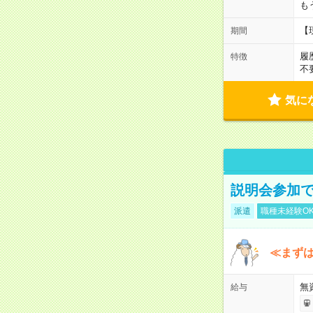
も
【
期間
履
特徴
不
気に
説明会参加で
派遣
職種未経験O
≪まずは
無
給与