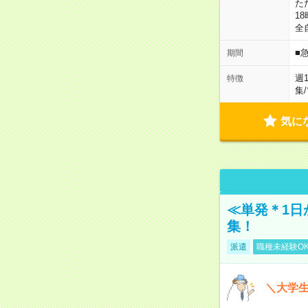
た
18
全
■
期間
週
特徴
集
/
気に
≪単発＊1日
集！
派遣
職種未経験O
＼大学生