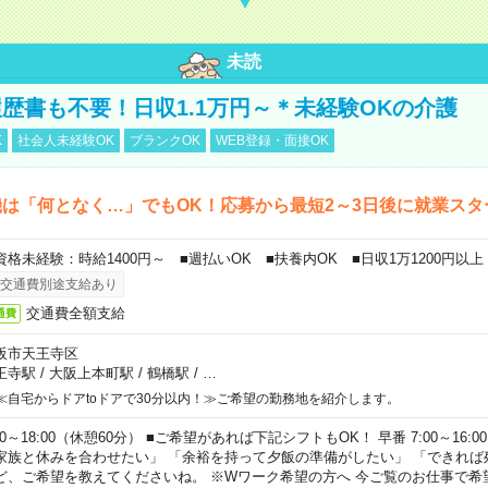
未読
歴書も不要！日収1.1万円～＊未経験OKの介護
K
社会人未経験OK
ブランクOK
WEB登録・面接OK
は「何となく…」でもOK！応募から最短2～3日後に就業スタ
資格未経験：時給1400円～ ■週払いOK ■扶養内OK ■日収1万1200円以上
交通費別途支給あり
交通費全額支給
通費
阪市天王寺区
王寺駅
/
大阪上本町駅
/
鶴橋駅
/
…
≪自宅からドアtoドアで30分以内！≫ご希望の勤務地を紹介します。
00～18:00（休憩60分） ■ご希望があれば下記シフトもOK！ 早番 7:00～16:00 遅
家族と休みを合わせたい」 「余裕を持って夕飯の準備がしたい」 「できれば
ど、ご希望を教えてくださいね。 ※Wワーク希望の方へ 今ご覧のお仕事で希