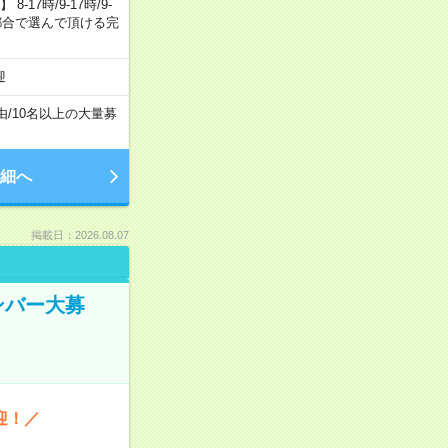
7時/9-17時/9-
自身のご都合で選んで頂ける完
迎
由
/
10名以上の大量募
細へ
掲載日：2026.08.07
ンバー大募
迎！／