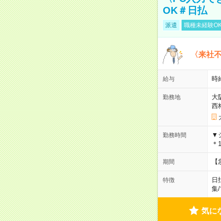
OK＃日払
派遣
職種未経験O
〈来社
時給
給与
大
勤務地
西
▼
勤務時間
＊1
【
期間
日
特徴
集
/
気に