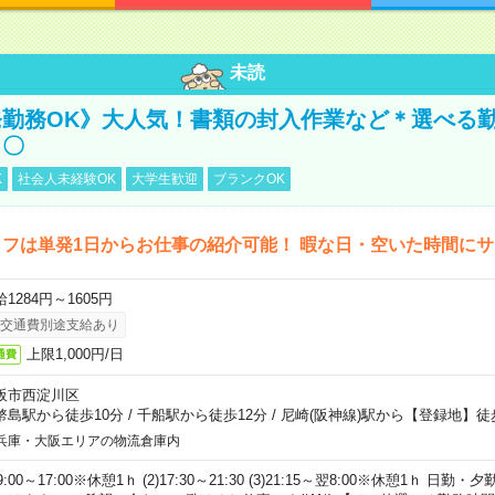
未読
勤務OK》大人気！書類の封入作業など＊選べる
し〇
K
社会人未経験OK
大学生歓迎
ブランクOK
フは単発1日からお仕事の紹介可能！ 暇な日・空いた時間に
1284円～1605円
交通費別途支給あり
上限1,000円/日
通費
阪市西淀川区
幣島駅から徒歩10分
/
千船駅から徒歩12分
/
尼崎(阪神線)駅から【登録地】徒
兵庫・大阪エリアの物流倉庫内
)9:00～17:00※休憩1ｈ (2)17:30～21:30 (3)21:15～翌8:00※休憩1ｈ 