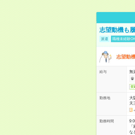
志望動機も履
派遣
職種未経験O
志望動機
無
給与
交
大
勤務地
天
9:
勤務時間
「
な