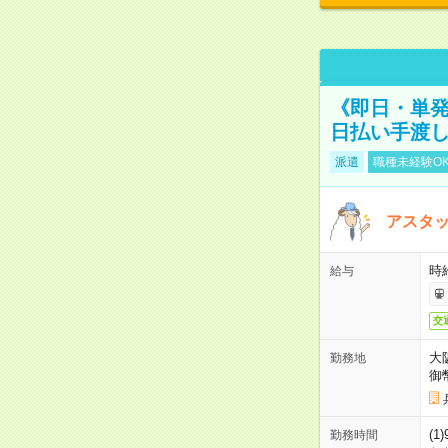
《即日・単発
日払い手渡
派遣
職種未経験O
アスタッ
時給
給与
交
大
勤務地
御
(1
勤務時間