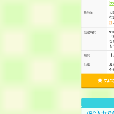
交
大
勤務地
布
9:
勤務時間
「
な
も
【
期間
履
特徴
不
気に
〈PC入力で