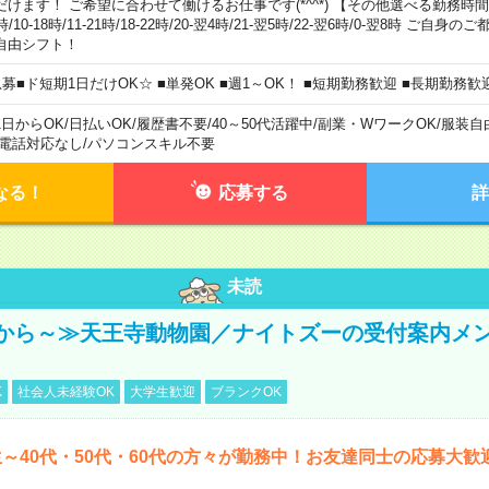
だけます！ ご希望に合わせて働けるお仕事です(*^^*) 【その他選べる勤務時間】 8-1
時/10-18時/11-21時/18-22時/20-翌4時/21-翌5時/22-翌6時/0-翌8時 ご
自由シフト！
急募■ド短期1日だけOK☆ ■単発OK ■週1～OK！ ■短期勤務歓迎 ■長期勤務歓
1日からOK
/
日払いOK
/
履歴書不要
/
40～50代活躍中
/
副業・WワークOK
/
服装自
電話対応なし
/
パソコンスキル不要
なる！
応募する
詳
未読
から～≫天王寺動物園／ナイトズーの受付案内メ
K
社会人未経験OK
大学生歓迎
ブランクOK
～40代・50代・60代の方々が勤務中！お友達同士の応募大歓