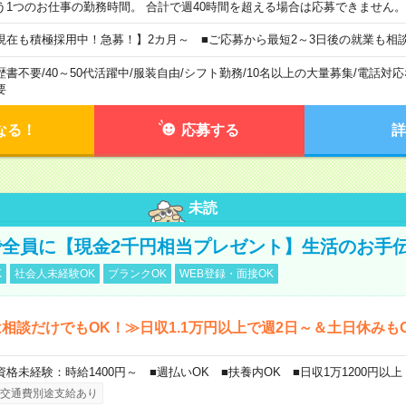
う1つのお仕事の勤務時間。 合計で週40時間を超える場合は応募できません。
現在も積極採用中！急募！】2カ月～ ■ご応募から最短2～3日後の就業も相
歴書不要
/
40～50代活躍中
/
服装自由
/
シフト勤務
/
10名以上の大量募集
/
電話対応
要
なる！
応募する
詳
未読
全員に【現金2千円相当プレゼント】生活のお手
K
社会人未経験OK
ブランクOK
WEB登録・面接OK
相談だけでもOK！≫日収1.1万円以上で週2日～＆土日休みも
資格未経験：時給1400円～ ■週払いOK ■扶養内OK ■日収1万1200円以上
交通費別途支給あり