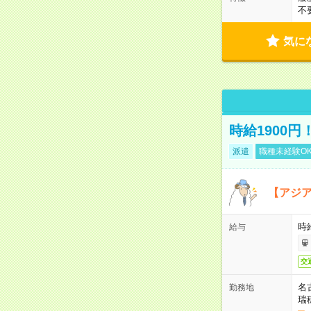
不
気に
時給1900
派遣
職種未経験O
【アジ
時給
給与
交
名
勤務地
瑞