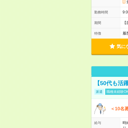
9:
勤務時間
【
期間
履
特徴
気に
【50代も活
派遣
職種未経験O
＜10名
時
給与
り