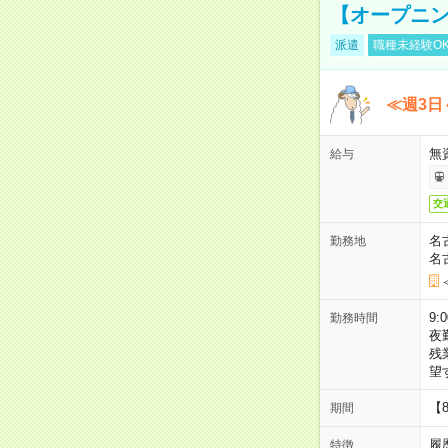
【オープニン
派遣
職種未経験O
≪週3日
無
給与
交
名
勤務地
名
9:
勤務時間
夜
残
望
【
期間
履
特徴