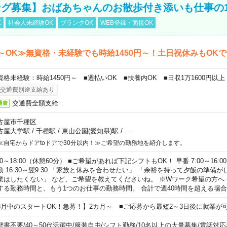
グ募集】おばあちゃんのお散歩付き添いも仕事の
K
社会人未経験OK
ブランクOK
WEB登録・面接OK
～OK≫無資格・未経験でも時給1450円～！土日祝休みもOK
資格未経験：時給1450円～ ■週払いOK ■扶養内OK ■日収1万1600円以上
交通費別途支給あり
交通費全額支給
通費
古屋市千種区
古屋大学駅
/
千種駅
/
東山公園(愛知県)駅
/
…
≪自宅からドアtoドアで30分以内！≫ご希望の勤務地を紹介します。
00～18:00（休憩60分） ■ご希望があれば下記シフトもOK！ 早番 7:00～16:00 遅
勤 16:30～翌9:30 「家族と休みを合わせたい」 「余裕を持って夕飯の準備
業はしたくない」 など、ご希望を教えてくださいね。 ※Wワーク希望の方へ
する勤務時間と、もう1つのお仕事の勤務時間。 合計で週40時間を超える場
8月中のスタートOK！急募！】2カ月～ ■ご応募から最短2～3日後に就業が
歴書不要
/
40～50代活躍中
/
服装自由
/
シフト勤務
/
10名以上の大量募集
/
電話対応