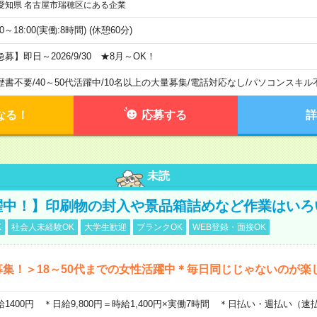
愛知県 名古屋市瑞穂区にある企業
00～18:00(実働:8時間) (休憩60分)
急募】即日～2026/9/30 ★8月～OK！
歴書不要
/
40～50代活躍中
/
10名以上の大量募集
/
電話対応なし
/
パソコンスキル
なる！
応募する
詳
未読
躍中！】印刷物の封入や景品箱詰めなど作業はいろ
K
社会人未経験OK
大学生歓迎
ブランクOK
WEB登録・面接OK
募集！＞18～50代までの女性活躍中＊毎日同じじゃないのが楽
給1400円 ＊日給9,800円＝時給1,400円×実働7時間 ＊日払い・週払い（