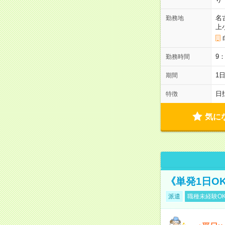
名
勤務地
上
9
勤務時間
1
期間
日
特徴
気に
《単発1日O
派遣
職種未経験O