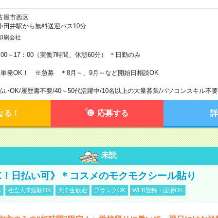
古屋市西区
小田井駅から無料送迎バス10分
印刷会社
：00～17：00（実働7時間、休憩60分） ＊日勤のみ
日単発OK！ ※急募 ＊8月～、9月～など開始日相談OK
払いOK
/
履歴書不要
/
40～50代活躍中
/
10名以上の大量募集
/
パソコンスキル不要
なる！
応募する
詳
未読
K！日払い可》＊コスメのモクモクシール貼り
K
社会人未経験OK
大学生歓迎
ブランクOK
WEB登録・面接OK