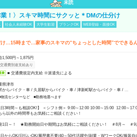
未読
業！〉スキマ時間にサクッと＊DMの仕分け
K
社会人未経験OK
大学生歓迎
ブランクOK
WEB登録・面接OK
け…15時まで…家事のスキマの“ちょっとした時間”でできる
1,500円～1,875円
交通費別途支給あり
■ 交通費規定内支給 ※派遣先による
通費
重県津市
駅からバイク・車
/
久居駅からバイク・車
/
津新町駅からバイク・車
/
…
■物流センターなど ■勤務地選べます
日3時間～も相談OK!】 ＜シフト例＞ 9:00～12:00 10:00～15:00 12:00～17:00
ちら以外の時間帯もお気軽にご相談ください！
発1日～！ ★勤務開始日や期間はお気軽にご相談ください！ ＃8月～ ＃9
1日からOK
/
日払いOK
/
履歴書不要
/
40～50代活躍中
/
副業・WワークOK
/
服装自