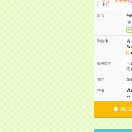
＜平日×
時給
給与
交
名
勤務地
名
＜1
勤務時間
間
単
期間
週
特徴
以
気に