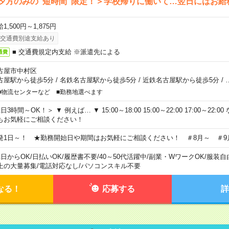
夕方のみの“短時間”限定！＞学校帰りに働いて…翌日にはお給
1,500円～1,875円
交通費別途支給あり
■ 交通費規定内支給 ※派遣先による
通費
古屋市中村区
古屋駅から徒歩5分
/
名鉄名古屋駅から徒歩5分
/
近鉄名古屋駅から徒歩5分
/
■物流センターなど ■勤務地選べます
日3時間～OK！＞ ▼ 例えば… ▼ 15:00～18:00 15:00～22:00 17:00～22
もお気軽にご相談ください！
発1日～！ ★勤務開始日や期間はお気軽にご相談ください！ ＃8月～ ＃9
1日からOK
/
日払いOK
/
履歴書不要
/
40～50代活躍中
/
副業・WワークOK
/
服装自
上の大量募集
/
電話対応なし
/
パソコンスキル不要
なる！
応募する
詳