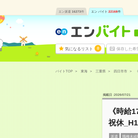
エン派遣
16273
件
エン バイト
22168
件
0
気になるリスト
保存した希
バイトTOP
東海
三重県
四日市市
《
掲載日 :
2026
/
07
/
21
《時給1
祝休_H1
派遣
職種未経