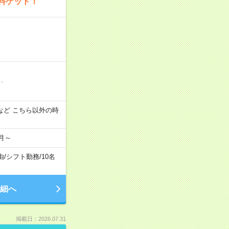
料ゲット！
…
:00 など こちら以外の時
月～
由
/
シフト勤務
/
10名
細へ
掲載日：2026.07.31