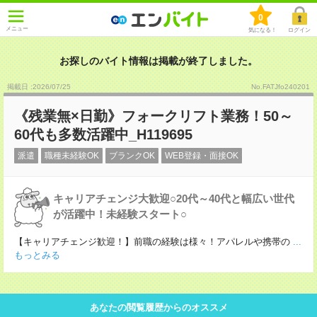
0
メニュー
気になる！
ログイン
お探しのバイト情報は掲載が終了しました。
掲載日 :2026
/
07
/
25
No.FATJfo240201
《残業無×日勤》フォークリフト業務！50～
60代も多数活躍中_H119695
派遣
職種未経験OK
ブランクOK
WEB登録・面接OK
キャリアチェンジ大歓迎○20代～40代と幅広い世代
が活躍中！未経験スタート○
【キャリアチェンジ歓迎！】前職の経験は様々！アパレルや携帯の
...
もっとみる
あなたの閲覧履歴からのオススメ