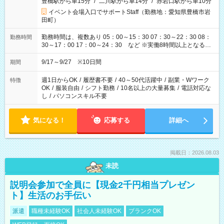
豊橋駅から車15分
/
二川駅から車14分
/
赤岩口駅から車10分
イベント会場入口でサポートStaff（勤務地：愛知県豊橋市岩
田町）
勤務時間は、複数あり 05：00～15：30 07：30～22：30 08：
勤務時間
30～17：00 17：00～24：30 など ※実働8時間以上となる勤
務もあります。 【休憩】60分+他休憩あり 交替で取得します。
安全面に配慮しこまめな休憩があります。
9/17～9/27 ※10日間
期間
週1日からOK
/
履歴書不要
/
40～50代活躍中
/
副業・Wワーク
特徴
OK
/
服装自由
/
シフト勤務
/
10名以上の大量募集
/
電話対応な
し
/
パソコンスキル不要
気になる！
応募する
詳細へ
掲載日：2026.08.03
未読
説明会参加で全員に【現金2千円相当プレゼン
ト】生活のお手伝い
派遣
職種未経験OK
社会人未経験OK
ブランクOK