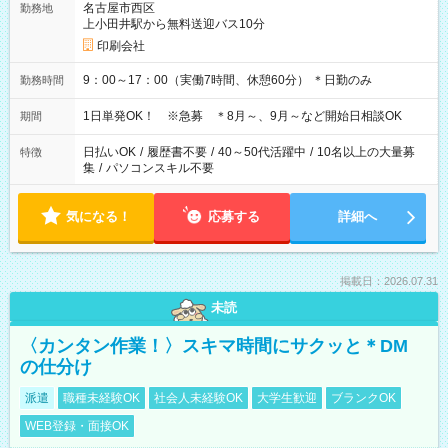
名古屋市西区
勤務地
上小田井駅から無料送迎バス10分
印刷会社
9：00～17：00（実働7時間、休憩60分） ＊日勤のみ
勤務時間
1日単発OK！ ※急募 ＊8月～、9月～など開始日相談OK
期間
日払いOK
/
履歴書不要
/
40～50代活躍中
/
10名以上の大量募
特徴
集
/
パソコンスキル不要
気になる！
応募する
詳細へ
掲載日：2026.07.31
未読
〈カンタン作業！〉スキマ時間にサクッと＊DM
の仕分け
派遣
職種未経験OK
社会人未経験OK
大学生歓迎
ブランクOK
WEB登録・面接OK