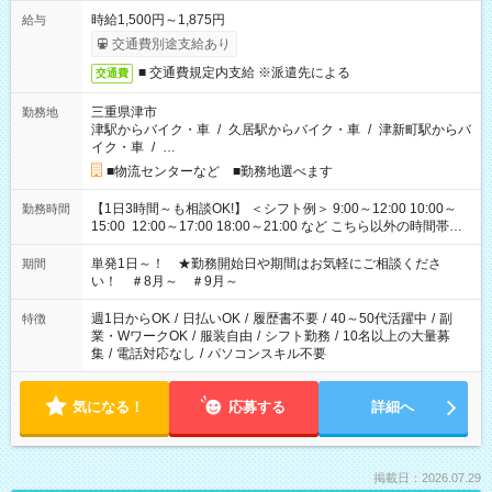
時給1,500円～1,875円
給与
交通費別途支給あり
■ 交通費規定内支給 ※派遣先による
交通費
三重県津市
勤務地
津駅からバイク・車
/
久居駅からバイク・車
/
津新町駅からバ
イク・車
/
…
■物流センターなど ■勤務地選べます
【1日3時間～も相談OK!】 ＜シフト例＞ 9:00～12:00 10:00～
勤務時間
15:00 12:00～17:00 18:00～21:00 など こちら以外の時間帯も
お気軽にご相談ください！
単発1日～！ ★勤務開始日や期間はお気軽にご相談くださ
期間
い！ ＃8月～ ＃9月～
週1日からOK
/
日払いOK
/
履歴書不要
/
40～50代活躍中
/
副
特徴
業・WワークOK
/
服装自由
/
シフト勤務
/
10名以上の大量募
集
/
電話対応なし
/
パソコンスキル不要
気になる！
応募する
詳細へ
掲載日：2026.07.29