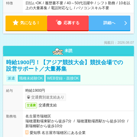
日払いOK
/
履歴書不要
/
40～50代活躍中
/
シフト勤務
/
10名以
特徴
上の大量募集
/
電話対応なし
/
パソコンスキル不要
気になる！
応募する
詳細へ
掲載日：2026.08.07
未読
時給1900円！【アジア競技大会】競技会場での
設営サポート／大量募集
派遣
職種未経験OK
WEB登録・面接OK
時給1900円
給与
交通費別途支給あり
交通費支給
交通費
名古屋市瑞穂区
勤務地
瑞穂運動場東駅から徒歩7分
/
瑞穂運動場西駅から徒歩10分
/
新瑞橋駅から徒歩10分
愛知県 名古屋市瑞穂区にある企業