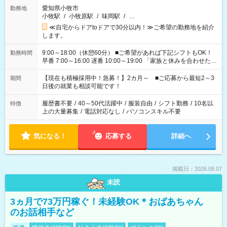
愛知県小牧市
勤務地
小牧駅
/
小牧原駅
/
味岡駅
/
…
≪自宅からドアtoドアで30分以内！≫ご希望の勤務地を紹介
します。
9:00～18:00（休憩60分） ■ご希望があれば下記シフトもOK！
勤務時間
早番 7:00～16:00 遅番 10:00～19:00 「家族と休みを合わせた
い」 「余裕を持って夕飯の準備がしたい」 「できれば残業はし
たくない」 など、ご希望を教えてくださいね。 ※Wワーク希望
【現在も積極採用中！急募！】2カ月～ ■ご応募から最短2～3
期間
の方へ 今ご覧のお仕事で希望する勤務時間と、もう1つのお仕事
日後の就業も相談可能です！
の勤務時間。 合計で週40時間を超える場合は応募できません。
履歴書不要
/
40～50代活躍中
/
服装自由
/
シフト勤務
/
10名以
特徴
上の大量募集
/
電話対応なし
/
パソコンスキル不要
気になる！
応募する
詳細へ
掲載日：2026.08.07
未読
3ヵ月で73万円稼ぐ！未経験OK＊おばあちゃん
のお話相手など