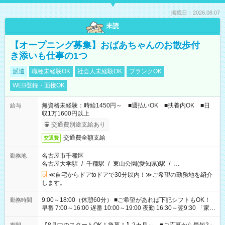
掲載日：2026.08.07
未読
【オープニング募集】おばあちゃんのお散歩付
き添いも仕事の1つ
派遣
職種未経験OK
社会人未経験OK
ブランクOK
WEB登録・面接OK
無資格未経験：時給1450円～ ■週払いOK ■扶養内OK ■日
給与
収1万1600円以上
交通費別途支給あり
交通費全額支給
交通費
名古屋市千種区
勤務地
名古屋大学駅
/
千種駅
/
東山公園(愛知県)駅
/
…
≪自宅からドアtoドアで30分以内！≫ご希望の勤務地を紹介
します。
9:00～18:00（休憩60分） ■ご希望があれば下記シフトもOK！
勤務時間
早番 7:00～16:00 遅番 10:00～19:00 夜勤 16:30～翌9:30 「家族
と休みを合わせたい」 「余裕を持って夕飯の準備がしたい」
「できれば残業はしたくない」 など、ご希望を教えてください