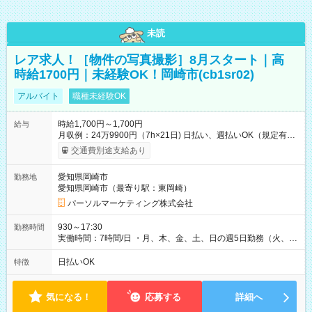
未読
レア求人！［物件の写真撮影］8月スタート｜高
時給1700円｜未経験OK！岡崎市(cb1sr02)
アルバイト
職種未経験OK
時給1,700円～1,700円
給与
月収例：24万9900円（7h×21日) 日払い、週払いOK（規定有
り） 【試用期間】試用期間なし
交通費別途支給あり
愛知県岡崎市
勤務地
愛知県岡崎市（最寄り駅：東岡崎）
パーソルマーケティング株式会社
930～17:30
勤務時間
実働時間：7時間/日 ・月、木、金、土、日の週5日勤務（火、水
は固定休です／夏季、年末年始等、長期休暇有り！） ・ワンシ
フト！ 残業ほぼナシ（0～5h/月）
日払いOK
特徴
気になる！
応募する
詳細へ