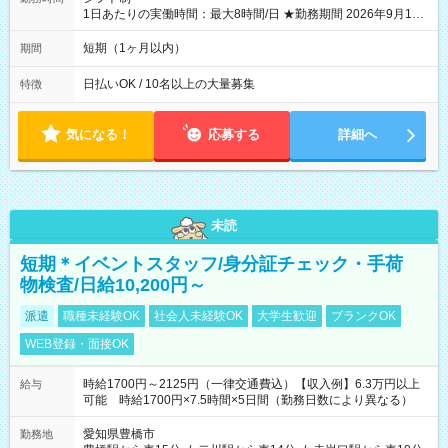
1日あたりの実働時間：最大8時間/日 ★勤務期間 2026年9月16
日~2026年10月23日 短期勤務OK! 期間中フル勤務できる方優遇
※週3~5日勤務(勤務日数応相談) ※期間前から勤務スタートも可
短期（1ヶ月以内）
期間
能です! ★勤務時間 8:00~17:00(休憩1時間) ※現場により変動あ
り ※夜勤シフトあり
日払いOK / 10名以上の大量募集
特徴
気になる！
応募する
詳細へ
未読
短期＊イベントスタッフ/身分証チェック・手荷
物検査/日給10,200円～
派遣
職種未経験OK
社会人未経験OK
大学生歓迎
ブランクOK
WEB登録・面接OK
時給1700円～2125円（一律交通費込）【収入例】6.3万円以上
給与
可能 時給1700円×7.5時間×5日間（勤務日数により異なる）
愛知県豊橋市
勤務地