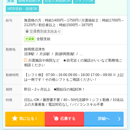
派遣
職種未経験OK
社会人未経験OK
ブランクOK
WEB登録・面接OK
無資格の方：時給1400円～1750円 / 介護福祉士：時給1700円～
給与
2125円 / 初任者以上：時給1500円～1875円
交通費別途支給あり
全額支給
交通費
静岡県沼津市
勤務地
沼津駅
/
片浜駅
/
原(静岡県)駅
/
…
介護施設や病院など ★自宅近くの施設がいいなど勤務地ご
相談ください
【シフト例】 07:00～16:00 09:00～18:00 17:00～09:00 ※ 上記
勤務時間
は一例です！その他シフトもご相談ください！
即日～2ヶ月以上 ■開始日の相談OK！
期間
日払いOK
/
履歴書不要
/
40～50代活躍中
/
シフト勤務
/
10名以
特徴
上の大量募集
/
電話対応なし
/
パソコンスキル不要
気になる！
応募する
詳細へ