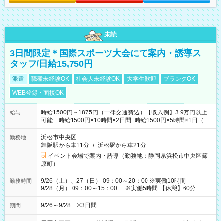
未読
3日間限定＊国際スポーツ大会にて案内・誘導ス
タッフ/日給15,750円
派遣
職種未経験OK
社会人未経験OK
大学生歓迎
ブランクOK
WEB登録・面接OK
時給1500円～1875円（一律交通費込）【収入例】3.9万円以上
給与
可能 時給1500円×10時間×2日間+時給1500円×5時間×1日（実
働8時間を越えた時給：1875円）
浜松市中央区
勤務地
舞阪駅から車11分
/
浜松駅から車21分
イベント会場で案内・誘導（勤務地：静岡県浜松市中央区篠
原町）
9/26（土）、27（日） 09：00～20：00 ※実働10時間
勤務時間
9/28（月） 09：00～15：00 ※実働5時間 【休憩】60分
9/26～9/28 ※3日間
期間