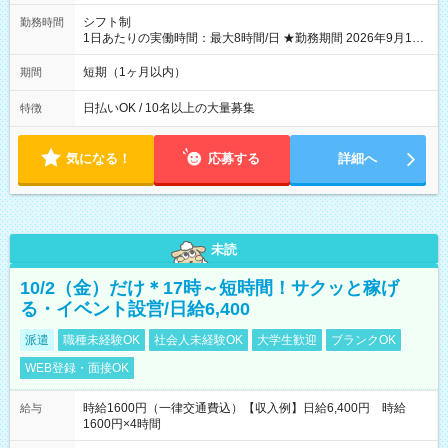
シフト制
勤務時間
1日あたりの実働時間：最大8時間/日 ★勤務期間 2026年9月16
日~2026年10月23日 短期勤務OK! 期間中フル勤務できる方優遇
※週3~5日勤務(勤務日数応相談) ※期間前から勤務スタートも可
短期（1ヶ月以内）
期間
能です! ★勤務時間 8:00~17:00(休憩1時間) ※現場により変動あ
り ※夜勤シフトあり
日払いOK / 10名以上の大量募集
特徴
気になる！
応募する
詳細へ
未読
10/2（金）だけ＊17時～短時間！サクッと稼げ
る・イベント設営/日給6,400
派遣
職種未経験OK
社会人未経験OK
大学生歓迎
ブランクOK
WEB登録・面接OK
時給1600円（一律交通費込）【収入例】日給6,400円 時給
給与
1600円×4時間