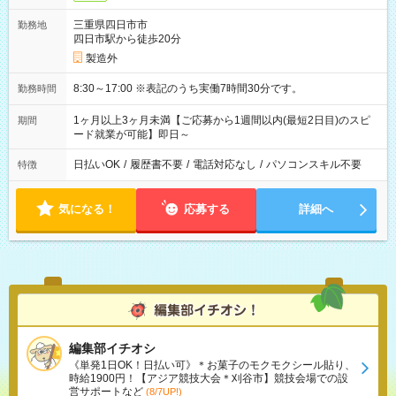
三重県四日市市
勤務地
四日市駅から徒歩20分
製造外
8:30～17:00 ※表記のうち実働7時間30分です。
勤務時間
1ヶ月以上3ヶ月未満【ご応募から1週間以内(最短2日目)のスピ
期間
ード就業が可能】即日～
日払いOK
/
履歴書不要
/
電話対応なし
/
パソコンスキル不要
特徴
気になる！
応募する
詳細へ
編集部イチオシ
《単発1日OK！日払い可》＊お菓子のモクモクシール貼り、
時給1900円！【アジア競技大会＊刈谷市】競技会場での設
営サポートなど
(8/7UP!)