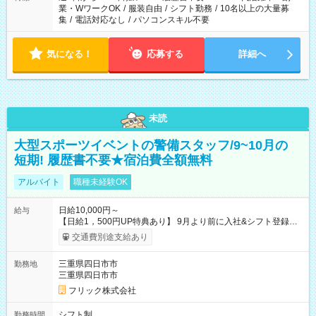
業・WワークOK
/
服装自由
/
シフト勤務
/
10名以上の大量募
集
/
電話対応なし
/
パソコンスキル不要
気になる！
応募する
詳細へ
未読
大型スポーツイベントの警備スタッフ/9~10月の
短期! 履歴書不要★宿泊費全額無料
アルバイト
職種未経験OK
日給10,000円～
給与
【日給1，500円UP特典あり】 9月より前に入社&シフト登録す
ると 期間中(9/16~10/23) の日給がUP! 日給1万1500円でしっか
交通費別途支給あり
り稼げます♪ 【試用期間】試用期間なし
三重県四日市市
勤務地
三重県四日市市
フリック株式会社
シフト制
勤務時間