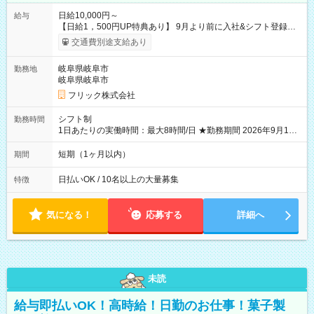
日給10,000円～
給与
【日給1，500円UP特典あり】 9月より前に入社&シフト登録す
ると 期間中(9/16~10/23) の日給がUP! 日給1万1500円でしっか
交通費別途支給あり
り稼げます♪ 【試用期間】試用期間なし
岐阜県岐阜市
勤務地
岐阜県岐阜市
フリック株式会社
シフト制
勤務時間
1日あたりの実働時間：最大8時間/日 ★勤務期間 2026年9月16
日~2026年10月23日 短期勤務OK! 期間中フル勤務できる方優遇
※週3~5日勤務(勤務日数応相談) ※期間前から勤務スタートも可
短期（1ヶ月以内）
期間
能です! ★勤務時間 8:00~17:00(休憩1時間) ※現場により変動あ
り ※夜勤シフトあり
日払いOK / 10名以上の大量募集
特徴
気になる！
応募する
詳細へ
未読
給与即払いOK！高時給！日勤のお仕事！菓子製