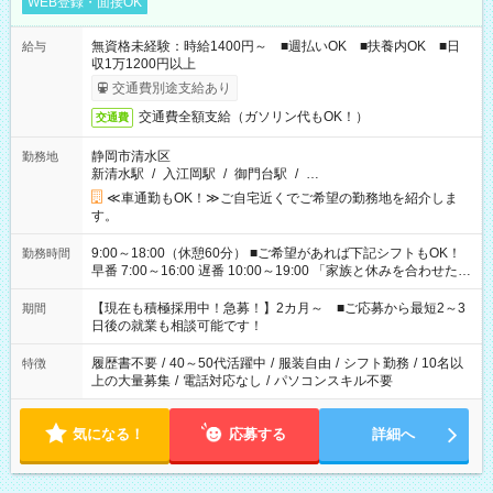
WEB登録・面接OK
無資格未経験：時給1400円～ ■週払いOK ■扶養内OK ■日
給与
収1万1200円以上
交通費別途支給あり
交通費全額支給（ガソリン代もOK！）
交通費
静岡市清水区
勤務地
新清水駅
/
入江岡駅
/
御門台駅
/
…
≪車通勤もOK！≫ご自宅近くでご希望の勤務地を紹介しま
す。
9:00～18:00（休憩60分） ■ご希望があれば下記シフトもOK！
勤務時間
早番 7:00～16:00 遅番 10:00～19:00 「家族と休みを合わせた
い」 「余裕を持って夕飯の準備がしたい」 「できれば残業はし
たくない」 など、ご希望を教えてくださいね。 ※Wワーク希望
【現在も積極採用中！急募！】2カ月～ ■ご応募から最短2～3
期間
の方へ 今ご覧のお仕事で希望する勤務時間と、もう1つのお仕事
日後の就業も相談可能です！
の勤務時間。 合計で週40時間を超える場合は応募できません。
履歴書不要
/
40～50代活躍中
/
服装自由
/
シフト勤務
/
10名以
特徴
上の大量募集
/
電話対応なし
/
パソコンスキル不要
気になる！
応募する
詳細へ