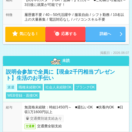
【8月中のスタートOK！急募！】2カ月～ ■ご応募から最短2～
期間
ね。 ※Wワーク希望の方へ 今ご覧のお仕事で希望する勤務時間
3日後に就業が可能です！
と、もう1つのお仕事の勤務時間。 合計で週40時間を超える場
合は応募できません。
履歴書不要
/
40～50代活躍中
/
服装自由
/
シフト勤務
/
10名以
特徴
上の大量募集
/
電話対応なし
/
パソコンスキル不要
気になる！
応募する
詳細へ
掲載日：2026.08.07
未読
説明会参加で全員に【現金2千円相当プレゼン
ト】生活のお手伝い
派遣
職種未経験OK
社会人未経験OK
ブランクOK
WEB登録・面接OK
無資格未経験：時給1450円～ ■週払いOK ■扶養内OK ■日
給与
収1万1600円以上
交通費別途支給あり
交通費全額支給
交通費