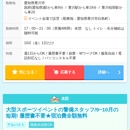
愛知県豊川市
勤務地
国府(愛知県)駅から車9分
/
豊川駅から車19分
/
豊川稲荷駅か
ら車20
イベント会場で設営（勤務地：愛知県豊川市白鳥町）
17：00～21：00（実働4時間） 休憩 なし トイレ・水分補給は
勤務時間
随時可能
10/2（金）1日だけ
期間
週1日からOK
/
履歴書不要
/
副業・WワークOK
/
服装自由
/
電
特徴
話対応なし
/
パソコンスキル不要
気になる！
応募する
詳細へ
未読
大型スポーツイベントの警備スタッフ/9~10月の
短期! 履歴書不要★宿泊費全額無料
アルバイト
職種未経験OK