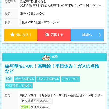
勤務時間は指定なし
勤務時間
変形労働時間制 想定労働時間170時間/月 ☆シフト例 ＊8/15～
10/26 全日共通 08：00～12：00 17：00～21：00 ＊8/31
～9/19のみ下記シフトもあります！ 12：00～16：00 ＊9/6～
単発・1日のみOK
期間
10/6、10/11～26のみ下記シフトもあります！ 07：00～11：
00
日払いOK / 副業・WワークOK
特徴
気になる！
応募する
詳細へ
未読
給与即払いOK！高時給！平日休み！ガスの点検
など
派遣
職種未経験OK
社会人未経験OK
ブランクOK
WEB登録・面接OK
時給1500円 【月収例】225,000円～(割増含まず／20日計算)
給与
交通費別途支給あり
交通費支給有り
交通費