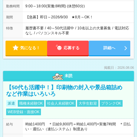
9:00～18:00(実働:8時間) (休憩60分)
勤務時間
【急募】即日～2026/9/30 ★8月～OK！
期間
履歴書不要
/
40～50代活躍中
/
10名以上の大量募集
/
電話対応
特徴
なし
/
パソコンスキル不要
気になる！
応募する
詳細へ
掲載日：2026.08.06
未読
【50代も活躍中！】印刷物の封入や景品箱詰め
など作業はいろいろ
派遣
職種未経験OK
社会人未経験OK
大学生歓迎
ブランクOK
WEB登録・面接OK
時給1400円 ＊日給9,800円＝時給1,400円×実働7時間 ＊日払
給与
い・週払い（速払システム）制度あり