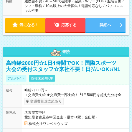
履歴書不要
/
40～50代活躍中
/
副業・WワークOK
/
服装自由
/
特徴
シフト勤務
/
10名以上の大量募集
/
電話対応なし
/
パソコンス
キル不要
気になる！
応募する
詳細へ
未読
高時給2000円☆1日4時間でOK！国際スポーツ
大会の受付スタッフ☆来社不要！日払いOK♪/N1
アルバイト
職種未経験OK
時給2,000円～
給与
＋交通費支給 ★交通費一部支給！ ┗1日500円を超えた分は全額
支給！ ※往復500円以内の方は自己負担となります ★日払い
交通費別途支給あり
OK！（規定あり） ┗働いたその日に現金GET♪ お仕事後はコン
ビニATMから 日払い分を引き落とせます！ 【試用期間】試用
名古屋市中区
勤務地
期間なし
愛知県名古屋市中区金山（最寄り駅：金山駅）
株式会社ワンベルウッズ