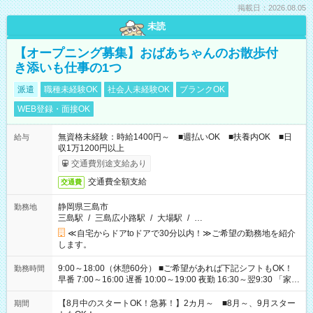
掲載日：2026.08.05
未読
【オープニング募集】おばあちゃんのお散歩付
き添いも仕事の1つ
派遣
職種未経験OK
社会人未経験OK
ブランクOK
WEB登録・面接OK
無資格未経験：時給1400円～ ■週払いOK ■扶養内OK ■日
給与
収1万1200円以上
交通費別途支給あり
交通費全額支給
交通費
静岡県三島市
勤務地
三島駅
/
三島広小路駅
/
大場駅
/
…
≪自宅からドアtoドアで30分以内！≫ご希望の勤務地を紹介
します。
9:00～18:00（休憩60分） ■ご希望があれば下記シフトもOK！
勤務時間
早番 7:00～16:00 遅番 10:00～19:00 夜勤 16:30～翌9:30 「家族
と休みを合わせたい」 「余裕を持って夕飯の準備がしたい」
「できれば残業はしたくない」 など、ご希望を教えてください
【8月中のスタートOK！急募！】2カ月～ ■8月～、9月スター
期間