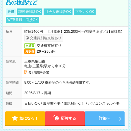
品の検品など
派遣
職種未経験OK
社会人未経験OK
ブランクOK
WEB登録・面接OK
時給1400円 【月収例】235,200円～(割増含まず／21日計算)
給与
交通費別途支給あり
交通費支給有り
交通費
20～25万円
月収例
三重県亀山市
勤務地
亀山(三重県)駅から車10分
食品関連企業
8:00～17:00 ※表記のうち実働8時間です。
勤務時間
2026/8/17～長期
期間
日払いOK
/
履歴書不要
/
電話対応なし
/
パソコンスキル不要
特徴
気になる！
応募する
詳細へ