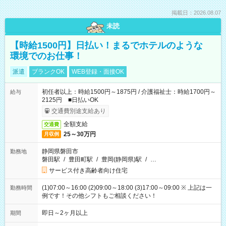
掲載日：2026.08.07
未読
【時給1500円】日払い！まるでホテルのような
環境でのお仕事！
派遣
ブランクOK
WEB登録・面接OK
初任者以上：時給1500円～1875円 / 介護福祉士：時給1700円～
給与
2125円 ■日払いOK
交通費別途支給あり
全額支給
交通費
25～30万円
月収例
静岡県磐田市
勤務地
磐田駅
/
豊田町駅
/
豊岡(静岡県)駅
/
…
サービス付き高齢者向け住宅
(1)07:00～16:00 (2)09:00～18:00 (3)17:00～09:00 ※ 上記は一
勤務時間
例です！その他シフトもご相談ください！
即日～2ヶ月以上
期間