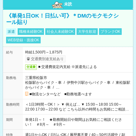
未読
《単発1日OK！日払い可》＊DMのモクモクシ
ール貼り
派遣
職種未経験OK
社会人未経験OK
大学生歓迎
ブランクOK
WEB登録・面接OK
時給1,500円～1,875円
給与
交通費別途支給あり
■ 交通費規定内支給 ※派遣先による
交通費
三重県松阪市
勤務地
松阪駅からバイク・車
/
伊勢中川駅からバイク・車
/
東松阪駅
からバイク・車
/
…
■物流センターなど ■勤務地選べます
＜1日3時間～OK！＞ ▼ 例えば… ▼ 15:00～18:00 15:00～
勤務時間
22:00 17:00～22:00 など こちら以外の時間もお気軽にご相談く
ださい！
単発1日～！ ★勤務開始日や期間はお気軽にご相談くださ
期間
い！ ＃8月～ ＃9月～
週1日からOK
/
日払いOK
/
履歴書不要
/
40～50代活躍中
/
副
特徴