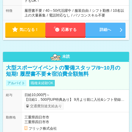
ね。 ※Wワーク希望の方へ 今ご覧のお仕事で希望する勤務時間
トもOK！
と、もう1つのお仕事の勤務時間。 合計で週40時間を超える場
合は応募できません。
履歴書不要
/
40～50代活躍中
/
服装自由
/
シフト勤務
/
10名以
特徴
上の大量募集
/
電話対応なし
/
パソコンスキル不要
気になる！
応募する
詳細へ
未読
大型スポーツイベントの警備スタッフ/9~10月の
短期! 履歴書不要★宿泊費全額無料
アルバイト
職種未経験OK
日給10,000円～
給与
【日給1，500円UP特典あり】 9月より前に入社&シフト登録す
ると 期間中(9/16~10/23) の日給がUP! 日給1万1500円でしっか
交通費別途支給あり
り稼げます♪ 【試用期間】試用期間なし
三重県四日市市
勤務地
三重県四日市市
フリック株式会社