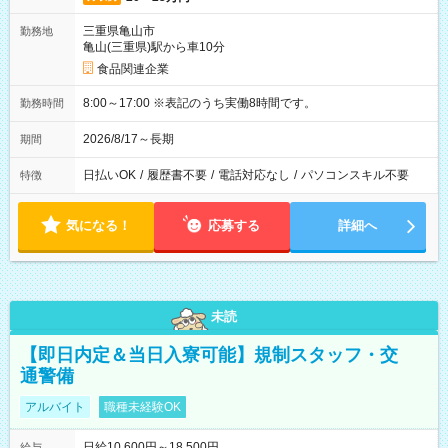
三重県亀山市
勤務地
亀山(三重県)駅から車10分
食品関連企業
8:00～17:00 ※表記のうち実働8時間です。
勤務時間
2026/8/17～長期
期間
日払いOK
/
履歴書不要
/
電話対応なし
/
パソコンスキル不要
特徴
気になる！
応募する
詳細へ
未読
【即日内定＆当日入寮可能】規制スタッフ・交
通警備
アルバイト
職種未経験OK
日給10,600円～18,500円
給与