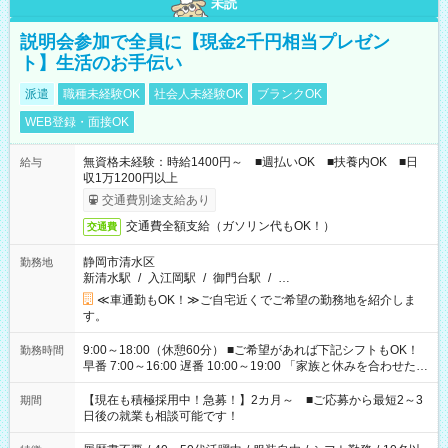
未読
説明会参加で全員に【現金2千円相当プレゼン
ト】生活のお手伝い
派遣
職種未経験OK
社会人未経験OK
ブランクOK
WEB登録・面接OK
無資格未経験：時給1400円～ ■週払いOK ■扶養内OK ■日
給与
収1万1200円以上
交通費別途支給あり
交通費全額支給（ガソリン代もOK！）
交通費
静岡市清水区
勤務地
新清水駅
/
入江岡駅
/
御門台駅
/
…
≪車通勤もOK！≫ご自宅近くでご希望の勤務地を紹介しま
す。
9:00～18:00（休憩60分） ■ご希望があれば下記シフトもOK！
勤務時間
早番 7:00～16:00 遅番 10:00～19:00 「家族と休みを合わせた
い」 「余裕を持って夕飯の準備がしたい」 「できれば残業はし
たくない」 など、ご希望を教えてくださいね。 ※Wワーク希望
【現在も積極採用中！急募！】2カ月～ ■ご応募から最短2～3
期間
の方へ 今ご覧のお仕事で希望する勤務時間と、もう1つのお仕事
日後の就業も相談可能です！
の勤務時間。 合計で週40時間を超える場合は応募できません。