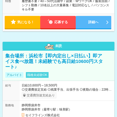
履歴書不要
/
40～50代活躍中
/
副業・WワークOK
/
服装自由
/
特徴
シフト勤務
/
10名以上の大量募集
/
電話対応なし
/
パソコンス
キル不要
気になる！
応募する
詳細へ
未読
集合場所：浜松市【即内定出し×日払い】即ア
イス食べ放題！未経験でも高日給10600円スタ
ート♪
アルバイト
職種未経験OK
日給10,600円～18,500円
給与
◎交通費規定支給 ◎残業手当、出張手当 ◎夜勤の場合：22時～
翌5時は割増給与 ◎日払い・週払い可(希望者／条件有) ◎社食あ
交通費別途支給あり
り ＜月収例＞ 入社3か月：月収28万 入社1年：月収39万 ◎自分
のぺースで勤務可能 週2～OK！あなたの働き方と相談します♪
静岡県袋井市
勤務地
ダブルワークも可能です☺ ◎髪色、ピアス、タトゥーOK おしゃ
静岡県袋井市（最寄り駅：味美駅）
れも自由に楽しめます！ 【試用期間】試用期間あり 試用期間の
長さ：3ヶ月 雇用形態、給与は本採用時と同じです。
セイフラインズ株式会社