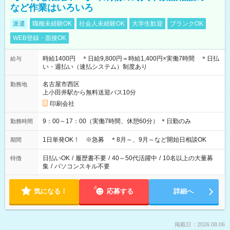
など作業はいろいろ
派遣
職種未経験OK
社会人未経験OK
大学生歓迎
ブランクOK
WEB登録・面接OK
時給1400円 ＊日給9,800円＝時給1,400円×実働7時間 ＊日払
給与
い・週払い（速払システム）制度あり
名古屋市西区
勤務地
上小田井駅から無料送迎バス10分
印刷会社
9：00～17：00（実働7時間、休憩60分） ＊日勤のみ
勤務時間
1日単発OK！ ※急募 ＊8月～、9月～など開始日相談OK
期間
日払いOK
/
履歴書不要
/
40～50代活躍中
/
10名以上の大量募
特徴
集
/
パソコンスキル不要
気になる！
応募する
詳細へ
掲載日：2026.08.06