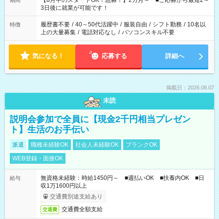
【8月中のスタートOK！急募！】2カ月～ ■ご応募から最短2～
期間
ね。 ※Wワーク希望の方へ 今ご覧のお仕事で希望する勤務時間
3日後に就業が可能です！
と、もう1つのお仕事の勤務時間。 合計で週40時間を超える場
合は応募できません。
履歴書不要
/
40～50代活躍中
/
服装自由
/
シフト勤務
/
10名以
特徴
上の大量募集
/
電話対応なし
/
パソコンスキル不要
気になる！
応募する
詳細へ
掲載日：2026.08.07
未読
説明会参加で全員に【現金2千円相当プレゼン
ト】生活のお手伝い
派遣
職種未経験OK
社会人未経験OK
ブランクOK
WEB登録・面接OK
無資格未経験：時給1450円～ ■週払いOK ■扶養内OK ■日
給与
収1万1600円以上
交通費別途支給あり
交通費全額支給
交通費