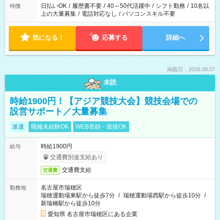
日払いOK
/
履歴書不要
/
40～50代活躍中
/
シフト勤務
/
10名以
特徴
上の大量募集
/
電話対応なし
/
パソコンスキル不要
気になる！
応募する
詳細へ
掲載日：2026.08.07
未読
時給1900円！【アジア競技大会】競技会場での
設営サポート／大量募集
派遣
職種未経験OK
WEB登録・面接OK
時給1900円
給与
交通費別途支給あり
交通費支給
交通費
名古屋市瑞穂区
勤務地
瑞穂運動場東駅から徒歩7分
/
瑞穂運動場西駅から徒歩10分
/
新瑞橋駅から徒歩10分
愛知県 名古屋市瑞穂区にある企業