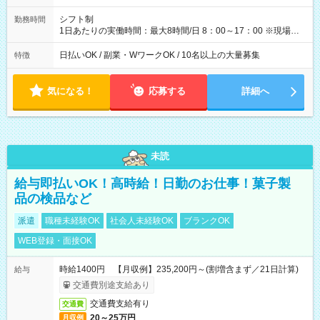
シフト制
勤務時間
1日あたりの実働時間：最大8時間/日 8：00～17：00 ※現場によ
っては多少時間は前後します ▶残業ほとんどなし！ ▶時間より
早く終わることの方が多いと思います。現場によっては午前中
日払いOK / 副業・WワークOK / 10名以上の大量募集
特徴
で終わってしまう場合も。その場合も日給は同額支給！ ▶ご希
望の方は夜勤（21:00～6:00）のお仕事も可能。
気になる！
応募する
詳細へ
未読
給与即払いOK！高時給！日勤のお仕事！菓子製
品の検品など
派遣
職種未経験OK
社会人未経験OK
ブランクOK
WEB登録・面接OK
時給1400円 【月収例】235,200円～(割増含まず／21日計算)
給与
交通費別途支給あり
交通費支給有り
交通費
20～25万円
月収例