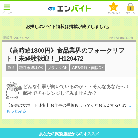
0
メニュー
気になる！
ログイン
お探しのバイト情報は掲載が終了しました。
掲載日 :2026
/
07
/
21
No.FATJfo240201
《高時給1800円》食品業界のフォークリフ
ト！未経験歓迎！_H129472
派遣
職種未経験OK
ブランクOK
WEB登録・面接OK
どんな仕事が向いているのか・・そんなあなたへ！
弊社でチャレンジしてみませんか？
【充実のサポート体制】お仕事の手順もしっかりとお伝えするため
...
もっとみる
あなたの閲覧履歴からのオススメ