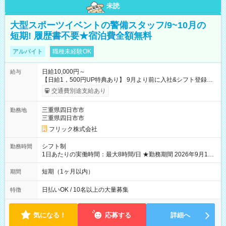
未読
大型スポーツイベントの警備スタッフ/9~10月の
短期! 履歴書不要★宿泊費全額無料
アルバイト
職種未経験OK
日給10,000円～
給与
【日給1，500円UP特典あり】 9月より前に入社&シフト登録す
ると 期間中(9/16~10/23) の日給がUP! 日給1万1500円でしっか
交通費別途支給あり
り稼げます♪ 【試用期間】試用期間なし
三重県四日市市
勤務地
三重県四日市市
フリック株式会社
シフト制
勤務時間
1日あたりの実働時間：最大8時間/日 ★勤務期間 2026年9月16
日~2026年10月23日 短期勤務OK! 期間中フル勤務できる方優遇
※週3~5日勤務(勤務日数応相談) ※期間前から勤務スタートも可
短期（1ヶ月以内）
期間
能です! ★勤務時間 8:00~17:00(休憩1時間) ※現場により変動あ
り ※夜勤シフトあり
日払いOK / 10名以上の大量募集
特徴
気になる！
応募する
詳細へ