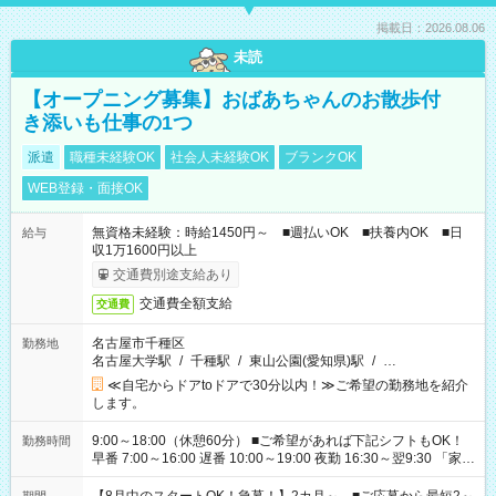
掲載日：2026.08.06
未読
【オープニング募集】おばあちゃんのお散歩付
き添いも仕事の1つ
派遣
職種未経験OK
社会人未経験OK
ブランクOK
WEB登録・面接OK
無資格未経験：時給1450円～ ■週払いOK ■扶養内OK ■日
給与
収1万1600円以上
交通費別途支給あり
交通費全額支給
交通費
名古屋市千種区
勤務地
名古屋大学駅
/
千種駅
/
東山公園(愛知県)駅
/
…
≪自宅からドアtoドアで30分以内！≫ご希望の勤務地を紹介
します。
9:00～18:00（休憩60分） ■ご希望があれば下記シフトもOK！
勤務時間
早番 7:00～16:00 遅番 10:00～19:00 夜勤 16:30～翌9:30 「家族
と休みを合わせたい」 「余裕を持って夕飯の準備がしたい」
「できれば残業はしたくない」 など、ご希望を教えてください