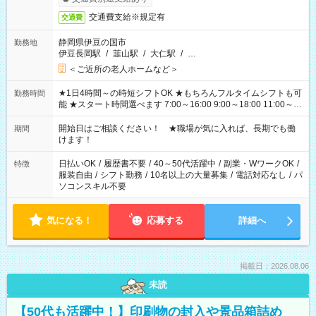
交通費支給※規定有
交通費
静岡県伊豆の国市
勤務地
伊豆長岡駅
/
韮山駅
/
大仁駅
/
…
＜ご近所の老人ホームなど＞
★1日4時間～の時短シフトOK ★もちろんフルタイムシフトも可
勤務時間
能 ★スタート時間選べます 7:00～16:00 9:00～18:00 11:00～
20:00 など 残業なし！ ※Wワークの場合、他のお仕事と合わせ
週40時間超の就業はご案内できません ※法令に基づき、週20時
開始日はご相談ください！ ★職場が気に入れば、長期でも働
期間
間以上勤務は社会保険への加入対象となります ※労働者派遣法
けます！
（日雇い派遣の原則禁止）により、短時間・短期間の就業はご
案内が難しい場合があります
日払いOK
/
履歴書不要
/
40～50代活躍中
/
副業・WワークOK
/
特徴
服装自由
/
シフト勤務
/
10名以上の大量募集
/
電話対応なし
/
パ
ソコンスキル不要
気になる！
応募する
詳細へ
掲載日：2026.08.06
未読
【50代も活躍中！】印刷物の封入や景品箱詰め