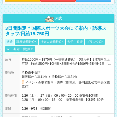
未読
3日間限定＊国際スポーツ大会にて案内・誘導ス
タッフ/日給15,750円
派遣
職種未経験OK
社会人未経験OK
大学生歓迎
ブランクOK
WEB登録・面接OK
時給1500円～1875円（一律交通費込）【収入例】3.9万円以上
給与
可能 時給1500円×10時間×2日間+時給1500円×5時間×1日（実
働8時間を越えた時給：1875円）
浜松市中央区
勤務地
舞阪駅から車11分
/
浜松駅から車21分
イベント会場で案内・誘導（勤務地：静岡県浜松市中央区篠
原町）
9/26（土）、27（日） 09：00～20：00 ※実働10時間
勤務時間
9/28（月） 09：00～15：00 ※実働5時間 【休憩】60分
9/26～9/28 ※3日間
期間