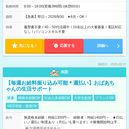
9:00～18:00(実働:8時間) (休憩60分)
勤務時間
【急募】即日～2026/9/30 ★8月～OK！
期間
履歴書不要
/
40～50代活躍中
/
10名以上の大量募集
/
電話対応
特徴
なし
/
パソコンスキル不要
気になる！
応募する
詳細へ
掲載日：2026.08.07
未読
【毎週お給料振り込み可能＊週払い】おばあち
ゃんの生活サポート
派遣
職種未経験OK
社会人未経験OK
大学生歓迎
ブランクOK
WEB登録・面接OK
無資格未経験：時給1300円～ 経験者：時給1400円～ ★日払
給与
い／週払い制度あり（月払いも選べます）※稼働開始時は手続き
完了次第のお支払いとなります。
交通費別途支給あり