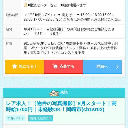
■物流センターなど ■勤務地選べます
＜1日3時間～OK！＞ ▼ 例えば… ▼ 15:00～18:00 15:00～
勤務時間
22:00 17:00～22:00 など こちら以外の時間もお気軽にご相談く
ださい！
単発1日～！ ★勤務開始日や期間はお気軽にご相談くださ
期間
い！ ＃8月～ ＃9月～
週1日からOK
/
日払いOK
/
履歴書不要
/
40～50代活躍中
/
副
特徴
業・WワークOK
/
服装自由
/
シフト勤務
/
10名以上の大量募
集
/
電話対応なし
/
パソコンスキル不要
気になる！
応募する
詳細へ
未読
レア求人！［物件の写真撮影］8月スタート｜高
時給1700円｜未経験OK！岡崎市(cb1sr02)
アルバイト
職種未経験OK