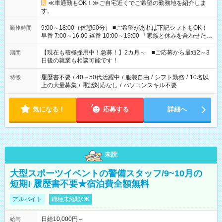
≪車通勤もOK！≫ご自宅近くでご希望の勤務地を紹介しま
す。
9:00～18:00（休憩60分） ■ご希望があれば下記シフトもOK！
勤務時間
早番 7:00～16:00 遅番 10:00～19:00 「家族と休みを合わせた
い」 「余裕を持って夕飯の準備がしたい」 「できれば残業はし
たくない」 など、ご希望を教えてくださいね。 ※Wワーク希望
【現在も積極採用中！急募！】2カ月～ ■ご応募から最短2～3
期間
の方へ 今ご覧のお仕事で希望する勤務時間と、もう1つのお仕事
日後の就業も相談可能です！
の勤務時間。 合計で週40時間を超える場合は応募できません。
履歴書不要
/
40～50代活躍中
/
服装自由
/
シフト勤務
/
10名以
特徴
上の大量募集
/
電話対応なし
/
パソコンスキル不要
気になる！
応募する
詳細へ
未読
大型スポーツイベントの警備スタッフ/9~10月の
短期! 履歴書不要★宿泊費全額無料
アルバイト
職種未経験OK
日給10,000円～
給与