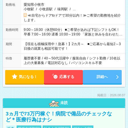
愛知県小牧市
勤務地
小牧駅
/
小牧原駅
/
味岡駅
/
…
≪自宅からドアtoドアで30分以内！≫ご希望の勤務地を紹介
します。
9:00～18:00（休憩60分） ■ご希望があれば下記シフトもOK！
勤務時間
早番 7:00～16:00 遅番 10:00～19:00 「家族と休みを合わせた
い」 「余裕を持って夕飯の準備がしたい」 「できれば残業はし
たくない」 など、ご希望を教えてくださいね。 ※Wワーク希望
【現在も積極採用中！急募！】2カ月～ ■ご応募から最短2～3
期間
の方へ 今ご覧のお仕事で希望する勤務時間と、もう1つのお仕事
日後の就業も相談可能です！
の勤務時間。 合計で週40時間を超える場合は応募できません。
履歴書不要
/
40～50代活躍中
/
服装自由
/
シフト勤務
/
10名以
特徴
上の大量募集
/
電話対応なし
/
パソコンスキル不要
気になる！
応募する
詳細へ
掲載日：2026.08.07
未読
3ヵ月で73万円稼ぐ！病院で備品のチェックな
ど＊医療行為はナシ