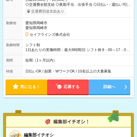
◎交通費全額支給 ◎夜勤手当、出張手当 ◎日払い・週払い可(希
望者／条件有) ＜月収例＞ 日給10,600円×22日稼働＝23.5万円/
交通費別途支給あり
月 ◎自分のぺースで勤務可能 週2～OK！あなたの働き方と相談
します♪ ダブルワークも可能です☺ 【試用期間】試用期間あり
愛知県岡崎市
勤務地
試用期間の長さ：3ヶ月 雇用形態、給与は本採用時と同じです。
愛知県岡崎市
セイフラインズ株式会社
シフト制
勤務時間
1日あたりの実働時間：最大8時間/日 シフト例 8：00～17：00
21：00～6：00 ※現場によっては多少時間は前後します ▶残業
ほとんどなし！ ▶時間より早く終わることの方が多いと思いま
短期（1ヶ月以内）
期間
す。現場によっては午前中で終わってしまう場合も。その場合
も日給は同額支給！
日払いOK / 副業・WワークOK / 10名以上の大量募集
特徴
気になる！
応募する
詳細へ
編集部イチオシ