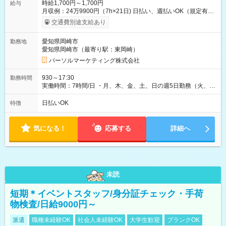
時給1,700円～1,700円
給与
月収例：24万9900円（7h×21日) 日払い、週払いOK（規定有
り） 【試用期間】試用期間なし
交通費別途支給あり
愛知県岡崎市
勤務地
愛知県岡崎市（最寄り駅：東岡崎）
パーソルマーケティング株式会社
930～17:30
勤務時間
実働時間：7時間/日 ・月、木、金、土、日の週5日勤務（火、水
は固定休です／夏季、年末年始等、長期休暇有り！） ・ワンシ
フト！ 残業ほぼナシ（0～5h/月）
日払いOK
特徴
気になる！
応募する
詳細へ
未読
短期＊イベントスタッフ/身分証チェック・手荷
物検査/日給9000円～
派遣
職種未経験OK
社会人未経験OK
大学生歓迎
ブランクOK