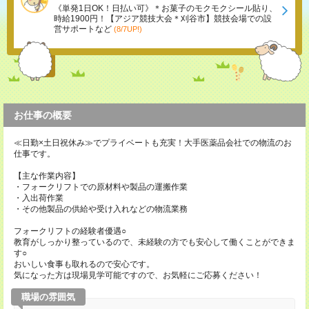
《単発1日OK！日払い可》＊お菓子のモクモクシール貼り、
時給1900円！【アジア競技大会＊刈谷市】競技会場での設
営サポートなど
(8/7UP!)
お仕事の概要
≪日勤×土日祝休み≫でプライベートも充実！大手医薬品会社での物流のお
仕事です。
【主な作業内容】
・フォークリフトでの原材料や製品の運搬作業
・入出荷作業
・その他製品の供給や受け入れなどの物流業務
フォークリフトの経験者優遇○
教育がしっかり整っているので、未経験の方でも安心して働くことができま
す○
おいしい食事も取れるので安心です。
気になった方は現場見学可能ですので、お気軽にご応募ください！
職場の雰囲気