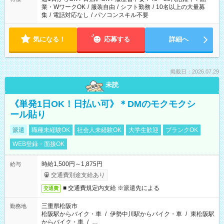
業・WワークOK
/
服装自由
/
シフト勤務
/
10名以上の大量募
集
/
電話対応なし
/
パソコンスキル不要
気になる！
応募する
詳細へ
掲載日：2026.07.29
未読
《単発1日OK！日払い可》＊DMのモクモクシ
ール貼り
派遣
職種未経験OK
社会人未経験OK
大学生歓迎
ブランクOK
WEB登録・面接OK
時給1,500円～1,875円
給与
交通費別途支給あり
■ 交通費規定内支給 ※派遣先による
交通費
三重県松阪市
勤務地
松阪駅からバイク・車
/
伊勢中川駅からバイク・車
/
東松阪駅
からバイク・車
/
…