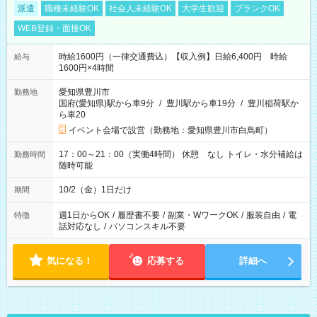
派遣
職種未経験OK
社会人未経験OK
大学生歓迎
ブランクOK
WEB登録・面接OK
時給1600円（一律交通費込）【収入例】日給6,400円 時給
給与
1600円×4時間
愛知県豊川市
勤務地
国府(愛知県)駅から車9分
/
豊川駅から車19分
/
豊川稲荷駅か
ら車20
イベント会場で設営（勤務地：愛知県豊川市白鳥町）
17：00～21：00（実働4時間） 休憩 なし トイレ・水分補給は
勤務時間
随時可能
10/2（金）1日だけ
期間
週1日からOK
/
履歴書不要
/
副業・WワークOK
/
服装自由
/
電
特徴
話対応なし
/
パソコンスキル不要
気になる！
応募する
詳細へ