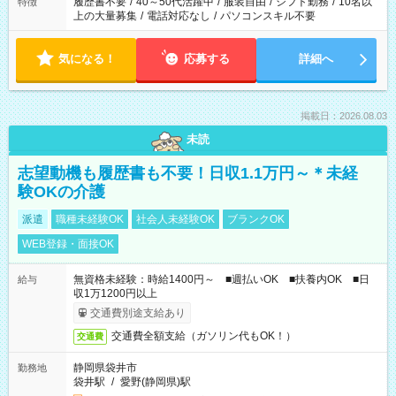
履歴書不要
/
40～50代活躍中
/
服装自由
/
シフト勤務
/
10名以
特徴
上の大量募集
/
電話対応なし
/
パソコンスキル不要
気になる！
応募する
詳細へ
掲載日：2026.08.03
未読
志望動機も履歴書も不要！日収1.1万円～＊未経
験OKの介護
派遣
職種未経験OK
社会人未経験OK
ブランクOK
WEB登録・面接OK
無資格未経験：時給1400円～ ■週払いOK ■扶養内OK ■日
給与
収1万1200円以上
交通費別途支給あり
交通費全額支給（ガソリン代もOK！）
交通費
静岡県袋井市
勤務地
袋井駅
/
愛野(静岡県)駅