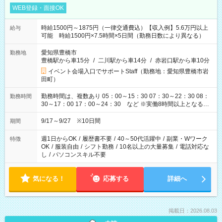
WEB登録・面接OK
時給1500円～1875円（一律交通費込）【収入例】5.6万円以上
給与
可能 時給1500円×7.5時間×5日間（勤務日数により異なる）
愛知県豊橋市
勤務地
豊橋駅から車15分
/
二川駅から車14分
/
赤岩口駅から車10分
イベント会場入口でサポートStaff（勤務地：愛知県豊橋市岩
田町）
勤務時間は、複数あり 05：00～15：30 07：30～22：30 08：
勤務時間
30～17：00 17：00～24：30 など ※実働8時間以上となる勤
務もあります。 【休憩】60分+他休憩あり 交替で取得します。
安全面に配慮しこまめな休憩があります。
9/17～9/27 ※10日間
期間
週1日からOK
/
履歴書不要
/
40～50代活躍中
/
副業・Wワーク
特徴
OK
/
服装自由
/
シフト勤務
/
10名以上の大量募集
/
電話対応な
し
/
パソコンスキル不要
気になる！
応募する
詳細へ
掲載日：2026.08.03