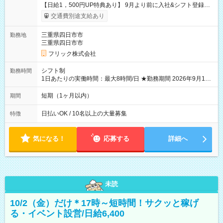
【日給1，500円UP特典あり】 9月より前に入社&シフト登録す
ると 期間中(9/16~10/23) の日給がUP! 日給1万1500円でしっか
交通費別途支給あり
り稼げます♪ 【試用期間】試用期間なし
三重県四日市市
勤務地
三重県四日市市
フリック株式会社
シフト制
勤務時間
1日あたりの実働時間：最大8時間/日 ★勤務期間 2026年9月16
日~2026年10月23日 短期勤務OK! 期間中フル勤務できる方優遇
※週3~5日勤務(勤務日数応相談) ※期間前から勤務スタートも可
短期（1ヶ月以内）
期間
能です! ★勤務時間 8:00~17:00(休憩1時間) ※現場により変動あ
り ※夜勤シフトあり
日払いOK / 10名以上の大量募集
特徴
気になる！
応募する
詳細へ
未読
10/2（金）だけ＊17時～短時間！サクッと稼げ
る・イベント設営/日給6,400