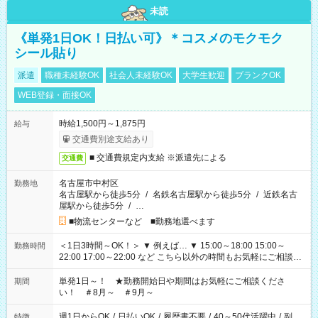
未読
《単発1日OK！日払い可》＊コスメのモクモク
シール貼り
派遣
職種未経験OK
社会人未経験OK
大学生歓迎
ブランクOK
WEB登録・面接OK
時給1,500円～1,875円
給与
交通費別途支給あり
■ 交通費規定内支給 ※派遣先による
交通費
名古屋市中村区
勤務地
名古屋駅から徒歩5分
/
名鉄名古屋駅から徒歩5分
/
近鉄名古
屋駅から徒歩5分
/
…
■物流センターなど ■勤務地選べます
＜1日3時間～OK！＞ ▼ 例えば… ▼ 15:00～18:00 15:00～
勤務時間
22:00 17:00～22:00 など こちら以外の時間もお気軽にご相談く
ださい！
単発1日～！ ★勤務開始日や期間はお気軽にご相談くださ
期間
い！ ＃8月～ ＃9月～
週1日からOK
/
日払いOK
/
履歴書不要
/
40～50代活躍中
/
副
特徴