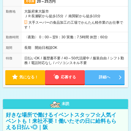
20～25万円
月収例
大阪府東大阪市
勤務地
ＪＲ長瀬駅から徒歩15分
/
南巽駅から徒歩10分
大手スーパーの食品加工の工場でかんたん軽作業のお仕事で
す！
〈夜勤〉 0：00～翌8：30 実働：7.5時間 休憩：60分
勤務時間
長期 開始日相談OK
期間
日払いOK
/
履歴書不要
/
40～50代活躍中
/
服装自由
/
シフト勤
特徴
務
/
電話対応なし
/
パソコンスキル不要
気になる！
応募する
詳細へ
未読
好きな場所で働けるイベントスタッフ☆人気イ
ベントも！来社不要！働いたその日に給料もら
える日払い◎｜阪