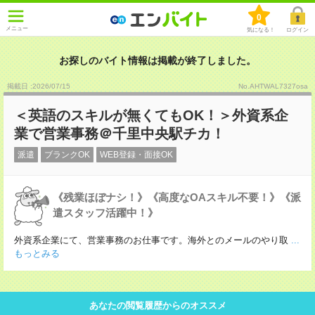
0
メニュー
気になる！
ログイン
お探しのバイト情報は掲載が終了しました。
掲載日 :2026
/
07
/
15
No.AHTWAL7327osa
＜英語のスキルが無くてもOK！＞外資系企
業で営業事務＠千里中央駅チカ！
派遣
ブランクOK
WEB登録・面接OK
《残業ほぼナシ！》《高度なOAスキル不要！》《派
遣スタッフ活躍中！》
外資系企業にて、営業事務のお仕事です。海外とのメールのやり取
...
もっとみる
あなたの閲覧履歴からのオススメ