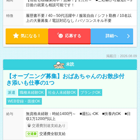
【現在も積極採用中！急募！】2カ月～ ■ご応募から最短2～3
期間
の方へ 今ご覧のお仕事で希望する勤務時間と、もう1つのお仕事
日後の就業も相談可能です！
の勤務時間。 合計で週40時間を超える場合は応募できません。
履歴書不要
/
40～50代活躍中
/
服装自由
/
シフト勤務
/
10名以
特徴
上の大量募集
/
電話対応なし
/
パソコンスキル不要
気になる！
応募する
詳細へ
掲載日：2026.08.09
未読
【オープニング募集】おばあちゃんのお散歩付
き添いも仕事の1つ
派遣
職種未経験OK
社会人未経験OK
ブランクOK
WEB登録・面接OK
無資格未経験：時給1400円～ ■週払いOK ■扶養内OK ■日
給与
収1万1200円以上
交通費別途支給あり
交通費全額支給
交通費