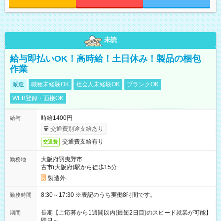
未読
給与即払いOK！高時給！土日休み！製品の梱包
作業
派遣
職種未経験OK
社会人未経験OK
ブランクOK
WEB登録・面接OK
時給1400円
給与
交通費別途支給あり
交通費支給有り
交通費
大阪府羽曳野市
勤務地
古市(大阪府)駅から徒歩15分
製造外
8:30～17:30 ※表記のうち実働8時間です。
勤務時間
長期【ご応募から1週間以内(最短2日目)のスピード就業が可能】
期間
即日～