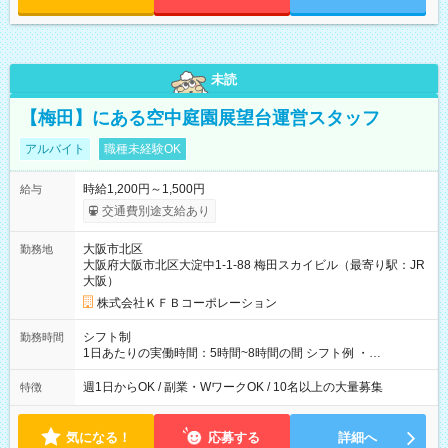
未読
【梅田】にある空中庭園展望台運営スタッフ
アルバイト
職種未経験OK
時給1,200円～1,500円
給与
交通費別途支給あり
大阪市北区
勤務地
大阪府大阪市北区大淀中1-1-88 梅田スカイビル（最寄り駅：JR
大阪）
株式会社ＫＦＢコーポレーション
シフト制
勤務時間
1日あたりの実働時間：5時間~8時間の間 シフト例 ・
9:30~18:00 実働7.5時間 ・9:30~14:30 実働5時間 ・
16:00~21:30 実働5.5時間
週1日からOK / 副業・WワークOK / 10名以上の大量募集
特徴
気になる！
応募する
詳細へ