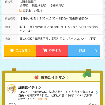
大阪市鶴見区
勤務地
横堤駅
/
鶴見緑地駅
/
今福鶴見駅
空調ありの職場!
【日中の勤務】 8:30～17:30 休憩60分 [実働]8時間00分
勤務時間
即日～9月下旬の短期 ※2026年8月1日から9月30日までの勤務
期間
となります
日払いOK
/
履歴書不要
/
電話対応なし
/
パソコンスキル不要
特徴
気になる！
応募する
詳細へ
編集部イチオシ
〈PC入力できればOK〉模試結果もくもく入力＃服装ネイル
自由＃短時間OK＃日払、＼来社不要／単発1日OK＊文房具
の仕分けなど
(8/10UP!)