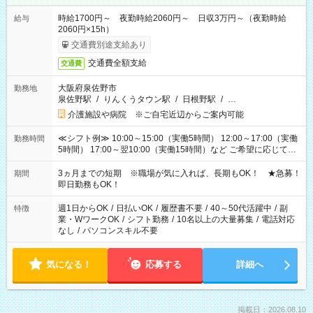
時給1700円～ 夜勤時給2060円～ 日収3万円～（夜勤時給
給与
2060円×15h）
交通費別途支給あり
交通費全額支給
交通費
大阪府泉佐野市
勤務地
泉佐野駅
/
りんくうタウン駅
/
日根野駅
/
…
介護施設や病院 ※ご自宅近辺からご案内可能
≪シフト例≫ 10:00～15:00（実働5時間） 12:00～17:00（実働
勤務時間
5時間） 17:00～翌10:00（実働15時間）など ご希望に応じて、
働く時間は調整できます！ お気軽に担当へ相談ください！
3ヵ月までの短期 ※職場が気に入れば、長期もOK！ ★急募！
期間
即日勤務もOK！
週1日からOK
/
日払いOK
/
履歴書不要
/
40～50代活躍中
/
副
特徴
業・WワークOK
/
シフト勤務
/
10名以上の大量募集
/
電話対応
なし
/
パソコンスキル不要
気になる！
応募する
詳細へ
掲載日：2026.08.10