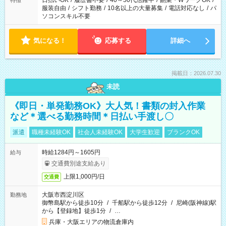
日払いOK
/
履歴書不要
/
40～50代活躍中
/
副業・WワークOK
/
特徴
服装自由
/
シフト勤務
/
10名以上の大量募集
/
電話対応なし
/
パ
ソコンスキル不要
気になる！
応募する
詳細へ
掲載日：2026.07.30
未読
《即日・単発勤務OK》大人気！書類の封入作業
など＊選べる勤務時間＊日払い手渡し〇
派遣
職種未経験OK
社会人未経験OK
大学生歓迎
ブランクOK
時給1284円～1605円
給与
交通費別途支給あり
上限1,000円/日
交通費
大阪市西淀川区
勤務地
御幣島駅から徒歩10分
/
千船駅から徒歩12分
/
尼崎(阪神線)駅
から【登録地】徒歩1分
/
…
兵庫・大阪エリアの物流倉庫内