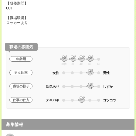
【研修期間】
OJT
【職場環境】
ロッカーあり
職場の雰囲気
年齢層
20代
30
40
50
60
男女比率
女性
男性
職場の様子
活気あり
しずか
仕事の仕方
テキパキ
コツコツ
募集情報