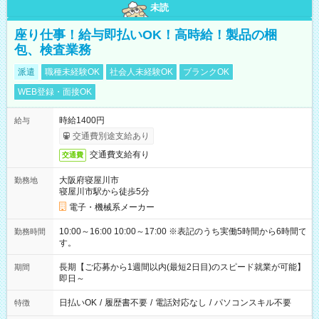
未読
座り仕事！給与即払いOK！高時給！製品の梱
包、検査業務
派遣
職種未経験OK
社会人未経験OK
ブランクOK
WEB登録・面接OK
時給1400円
給与
交通費別途支給あり
交通費支給有り
交通費
大阪府寝屋川市
勤務地
寝屋川市駅から徒歩5分
電子・機械系メーカー
10:00～16:00 10:00～17:00 ※表記のうち実働5時間から6時間で
勤務時間
す。
長期【ご応募から1週間以内(最短2日目)のスピード就業が可能】
期間
即日～
日払いOK
/
履歴書不要
/
電話対応なし
/
パソコンスキル不要
特徴