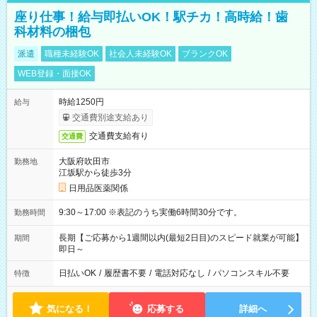
座り仕事！給与即払いOK！駅チカ！高時給！歯
科材料の梱包
派遣
職種未経験OK
社会人未経験OK
ブランクOK
WEB登録・面接OK
時給1250円
給与
交通費別途支給あり
交通費支給有り
交通費
大阪府吹田市
勤務地
江坂駅から徒歩3分
日用品医薬関係
9:30～17:00 ※表記のうち実働6時間30分です。
勤務時間
長期【ご応募から1週間以内(最短2日目)のスピード就業が可能】
期間
即日～
日払いOK
/
履歴書不要
/
電話対応なし
/
パソコンスキル不要
特徴
気になる！
応募する
詳細へ