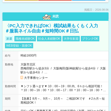
掲載日：2026.08.06
未読
〈PC入力できればOK〉模試結果もくもく入力
＃服装ネイル自由＃短時間OK＃日払
派遣
職種未経験OK
社会人未経験OK
大学生歓迎
ブランクOK
WEB登録・面接OK
時給1600円
給与
大阪市北区
勤務地
西梅田駅から徒歩3分
/
大阪梅田(阪神線)駅から徒歩4分
/
大阪
駅から徒歩4分
/
…
大手事務センター
▼シフト選べます▼ 10：00～19：00 内、6ｈから相談可能！
勤務時間
＊10：00～16：00 ＊10：00～17：00 ＊10：00～18：00 ＊
11：00～19：00 ＊12：00～19：00 ＊13：00～19：00
【急募】8月～、9月～、10月～ ご相談OKです ＃2カ月～短
期間
期相談OK！