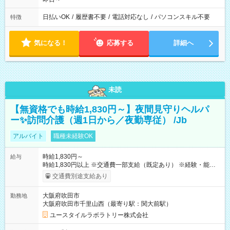
日払いOK
/
履歴書不要
/
電話対応なし
/
パソコンスキル不要
特徴
気になる！
応募する
詳細へ
未読
【無資格でも時給1,830円～】夜間見守りヘルパ
ー✨訪問介護（週1日から／夜勤専従） /Jb
アルバイト
職種未経験OK
時給1,830円～
給与
時給1,830円以上 ※交通費一部支給（既定あり） ※経験・能力を
考慮して決定します 【収入例】 週1回勤務の場合：1,830円×8時
交通費別途支給あり
間×4回=5万8,560円 週3回勤務の場合：1,830円×8時間×12回
=17万5,680円 【試用期間】試用期間あり 試用期間の長さ：2ヶ
大阪府吹田市
勤務地
月 ※ 雇用形態と給与に、本採用時と異なる部分があります。 雇
大阪府吹田市千里山西（最寄り駅：関大前駅）
用形態：本採用時と同じです。 給与：時給 1,610円以上
ユースタイルラボラトリー株式会社