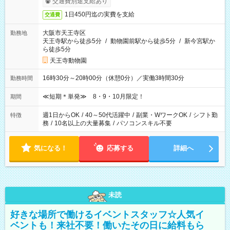
交通費別途支給あり
1日450円迄の実費を支給
交通費
大阪市天王寺区
勤務地
天王寺駅から徒歩5分
/
動物園前駅から徒歩5分
/
新今宮駅か
ら徒歩5分
天王寺動物園
16時30分～20時00分（休憩0分）／実働3時間30分
勤務時間
≪短期＊単発≫ 8・9・10月限定！
期間
週1日からOK
/
40～50代活躍中
/
副業・WワークOK
/
シフト勤
特徴
務
/
10名以上の大量募集
/
パソコンスキル不要
気になる！
応募する
詳細へ
未読
好きな場所で働けるイベントスタッフ☆人気イ
ベントも！来社不要！働いたその日に給料もら