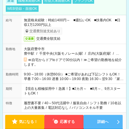
派遣
職種未経験OK
社会人未経験OK
ブランクOK
WEB登録・面接OK
無資格未経験：時給1400円～ ■週払いOK ■扶養内OK ■日
給与
収1万1200円以上
交通費別途支給あり
交通費全額支給
交通費
大阪府豊中市
勤務地
豊中駅
/
千里中央(大阪モノレール)駅
/
庄内(大阪府)駅
/
…
≪自宅からドアtoドアで30分以内！≫ご希望の勤務地を紹介
します。
9:00～18:00（休憩60分） ■ご希望があれば下記シフトもOK！
勤務時間
早番 7:00～16:00 遅番 10:00～19:00 夜勤 16:30～翌9:30 「家族
と休みを合わせたい」 「余裕を持って夕飯の準備がしたい」
「できれば残業はしたくない」 など、ご希望を教えてください
【現在も積極採用中！急募！】■2カ月～ ■8月～、9月スター
期間
ね。 ※Wワーク希望の方へ 今ご覧のお仕事で希望する勤務時間
トもOK！
と、もう1つのお仕事の勤務時間。 合計で週40時間を超える場
合は応募できません。
履歴書不要
/
40～50代活躍中
/
服装自由
/
シフト勤務
/
10名以
特徴
上の大量募集
/
電話対応なし
/
パソコンスキル不要
気になる！
応募する
詳細へ