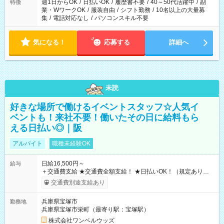
週1日からOK
/
日払いOK
/
履歴書不要
/
40～50代活躍中
/
副
特徴
業・WワークOK
/
服装自由
/
シフト勤務
/
10名以上の大量募
集
/
電話対応なし
/
パソコンスキル不要
気になる！
応募する
詳細へ
未読
好きな場所で働けるイベントスタッフ☆人気イ
ベントも！来社不要！働いたその日に給料もら
える日払い◎｜阪
アルバイト
職種未経験OK
日給16,500円～
給与
＋交通費支給 ★交通費全額支給！ ★日払いOK！（規定あり） ┗
働いたその日に現金GET♪ お仕事後はコンビニATMから 日払
交通費別途支給あり
い分を引き落とせます！ 【試用期間】試用期間なし
兵庫県宝塚市
勤務地
兵庫県宝塚市栄町（最寄り駅：宝塚駅）
株式会社ワンベルウッズ