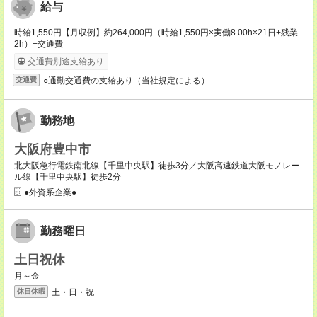
給与
時給1,550円【月収例】約264,000円（時給1,550円×実働8.00h×21日+残業
2h）+交通費
交通費別途支給あり
○通勤交通費の支給あり（当社規定による）
交通費
勤務地
大阪府豊中市
北大阪急行電鉄南北線【千里中央駅】徒歩3分／大阪高速鉄道大阪モノレー
ル線【千里中央駅】徒歩2分
●外資系企業●
勤務曜日
土日祝休
月～金
土・日・祝
休日休暇