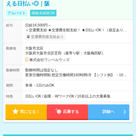
える日払い◎｜阪
アルバイト
職種未経験OK
日給16,500円～
給与
＋交通費支給 ★交通費全額支給！ ★日払いOK！（規定あり） ┗
働いたその日に現金GET♪ お仕事後はコンビニATMから 日払
交通費別途支給あり
い分を引き落とせます！ 【試用期間】試用期間なし
大阪市北区
勤務地
大阪府大阪市北区芝田（最寄り駅：大阪梅田駅）
株式会社ワンベルウッズ
勤務時間は指定なし
勤務時間
変形労働時間制 想定労働時間160時間/月 【シフト例】 ・10：
00～20：00
単発・1日のみOK
期間
日払いOK / 副業・WワークOK / 10名以上の大量募集
特徴
気になる！
応募する
詳細へ