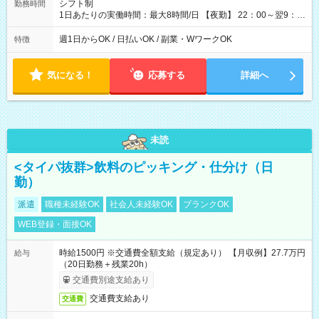
シフト制
勤務時間
1日あたりの実働時間：最大8時間/日 【夜勤】 22：00～翌9：
00 ※週1日～OK ／ 夜勤専従 ＊＊ 勤務時間例 ＊＊ ■22時か
ら翌7時 ■23時から翌8時 ■24時から翌9時 など ※上記の時間
週1日からOK / 日払いOK / 副業・WワークOK
特徴
内で8時間勤務（休憩1時間）ご利用者様により、時間は異なり
ます。 ※曜日固定（毎週同じ曜日での勤務となります）
気になる！
応募する
詳細へ
未読
<タイパ抜群>飲料のピッキング・仕分け（日
勤）
派遣
職種未経験OK
社会人未経験OK
ブランクOK
WEB登録・面接OK
時給1500円 ※交通費全額支給（規定あり） 【月収例】27.7万円
給与
（20日勤務＋残業20h）
交通費別途支給あり
交通費支給あり
交通費