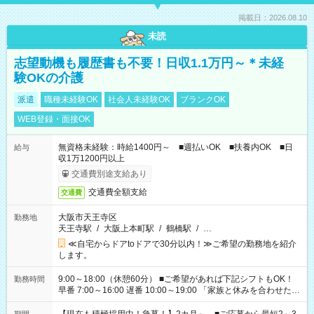
掲載日：2026.08.10
未読
志望動機も履歴書も不要！日収1.1万円～＊未経
験OKの介護
派遣
職種未経験OK
社会人未経験OK
ブランクOK
WEB登録・面接OK
無資格未経験：時給1400円～ ■週払いOK ■扶養内OK ■日
給与
収1万1200円以上
交通費別途支給あり
交通費全額支給
交通費
大阪市天王寺区
勤務地
天王寺駅
/
大阪上本町駅
/
鶴橋駅
/
…
≪自宅からドアtoドアで30分以内！≫ご希望の勤務地を紹介
します。
9:00～18:00（休憩60分） ■ご希望があれば下記シフトもOK！
勤務時間
早番 7:00～16:00 遅番 10:00～19:00 「家族と休みを合わせた
い」 「余裕を持って夕飯の準備がしたい」 「できれば残業はし
たくない」 など、ご希望を教えてくださいね。 ※Wワーク希望