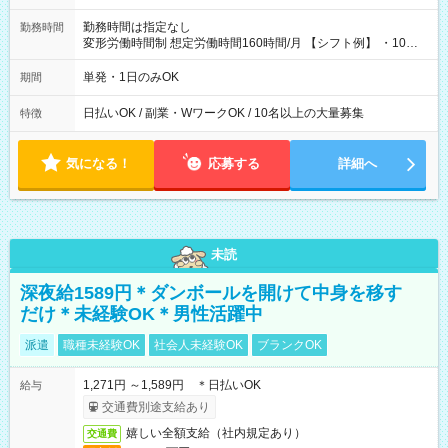
勤務時間は指定なし
勤務時間
変形労働時間制 想定労働時間160時間/月 【シフト例】 ・10：
00～20：00
単発・1日のみOK
期間
日払いOK / 副業・WワークOK / 10名以上の大量募集
特徴
気になる！
応募する
詳細へ
未読
深夜給1589円＊ダンボールを開けて中身を移す
だけ＊未経験OK＊男性活躍中
派遣
職種未経験OK
社会人未経験OK
ブランクOK
1,271円 ～1,589円 ＊日払いOK
給与
交通費別途支給あり
嬉しい全額支給（社内規定あり）
交通費