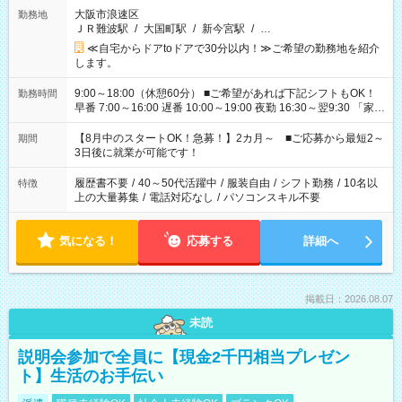
大阪市浪速区
勤務地
ＪＲ難波駅
/
大国町駅
/
新今宮駅
/
…
≪自宅からドアtoドアで30分以内！≫ご希望の勤務地を紹介
します。
9:00～18:00（休憩60分） ■ご希望があれば下記シフトもOK！
勤務時間
早番 7:00～16:00 遅番 10:00～19:00 夜勤 16:30～翌9:30 「家族
と休みを合わせたい」 「余裕を持って夕飯の準備がしたい」
「できれば残業はしたくない」 など、ご希望を教えてください
【8月中のスタートOK！急募！】2カ月～ ■ご応募から最短2～
期間
ね。 ※Wワーク希望の方へ 今ご覧のお仕事で希望する勤務時間
3日後に就業が可能です！
と、もう1つのお仕事の勤務時間。 合計で週40時間を超える場
合は応募できません。
履歴書不要
/
40～50代活躍中
/
服装自由
/
シフト勤務
/
10名以
特徴
上の大量募集
/
電話対応なし
/
パソコンスキル不要
気になる！
応募する
詳細へ
掲載日：2026.08.07
未読
説明会参加で全員に【現金2千円相当プレゼン
ト】生活のお手伝い