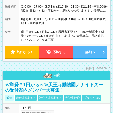
(1)9:00～17:00※休憩1ｈ (2)17:30～21:30 (3)21:15～翌8:00※休
勤務時間
憩1ｈ 日勤・夕勤・夜勤からお選びいただけます！ ご希望に合
わせて働けるお仕事です(*^^*) 【その他選べる勤務時間】 8-17
時/9-17時/9-18時/10-18時/11-21時/18-22時/20-翌4時/21-翌5
■急募■ド短期1日だけOK☆ ■単発OK ■週1～OK！ ■短期勤務歓
期間
時/22-翌6時/0-翌8時 ご自身のご都合で選んで頂ける完全自由シ
迎 ■長期勤務歓迎
フト！
週1日からOK
/
日払いOK
/
履歴書不要
/
40～50代活躍中
/
副
特徴
業・WワークOK
/
服装自由
/
10名以上の大量募集
/
電話対応な
し
/
パソコンスキル不要
気になる！
応募する
詳細へ
掲載日：2026.08.10
未読
≪単発＊1日から～≫天王寺動物園／ナイトズー
の受付案内メンバー大募集！
派遣
職種未経験OK
社会人未経験OK
大学生歓迎
ブランクOK
1177円
給与