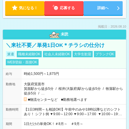
気になる！
応募する
詳細へ
掲載日：2026.08.10
未読
＼来社不要／単発1日OK＊チラシの仕分け
派遣
職種未経験OK
社会人未経験OK
大学生歓迎
ブランクOK
WEB登録・面接OK
時給1,500円～1,875円
給与
大阪府箕面市
勤務地
箕面駅から徒歩5分
/
桜井(大阪府)駅から徒歩5分
/
牧落駅から
徒歩5分
/
…
■物流センターなど ■勤務地選べます
【1日3時間～も相談OK!】午前中のみや18時以降などのシフト
勤務時間
あり！ シフト例 ▼9:00～12:00 ▼9:00～17:00 ▼10:00～19:00
▼18:00～21:00
1日だけの単発OK！＃8月～ ＃9月～
期間