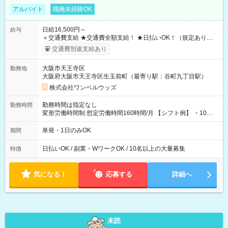
アルバイト
職種未経験OK
日給16,500円～
給与
＋交通費支給 ★交通費全額支給！ ★日払いOK！（規定あり） ┗
働いたその日に現金GET♪ お仕事後はコンビニATMから 日払
交通費別途支給あり
い分を引き落とせます！ 【試用期間】試用期間なし
大阪市天王寺区
勤務地
大阪府大阪市天王寺区生玉前町（最寄り駅：谷町九丁目駅）
株式会社ワンベルウッズ
勤務時間は指定なし
勤務時間
変形労働時間制 想定労働時間160時間/月 【シフト例】 ・10：
00～20：00
単発・1日のみOK
期間
日払いOK / 副業・WワークOK / 10名以上の大量募集
特徴
気になる！
応募する
詳細へ
未読