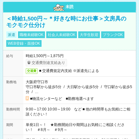
未読
＜時給1,500円～＊好きな時にお仕事＞文房具の
モクモク仕分け
派遣
職種未経験OK
社会人未経験OK
大学生歓迎
ブランクOK
WEB登録・面接OK
時給1,500円～1,875円
給与
交通費別途支給あり
■ 交通費規定内支給 ※派遣先による
交通費
大阪府守口市
勤務地
守口市駅から徒歩5分
/
大日駅から徒歩5分
/
守口駅から徒歩5
分
/
…
■物流センターなど ■勤務地選べます
9:00～17:00 10:00～19:00 など ■ 他の時間帯もお気軽にご相
勤務時間
談ください！
単発1日～！ ★勤務開始日や期間はお気軽にご相談くださ
期間
い！ ＃8月～ ＃9月～