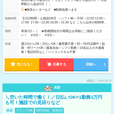
泉佐野駅から徒歩5分
/
りんくうタウン駅から徒歩5分
/
日根
野駅から徒歩5分
/
…
■物流センターなど ■勤務地選べます
【1日3時間～も相談OK!】 ＜シフト例＞ 9:00～12:00 12:00～
勤務時間
17:00 17:00～22:00 18:00～21:00 など こちら以外の時間帯も
お気軽にご相談ください！
単発1日～！ ★勤務開始日や期間はお気軽にご相談くださ
期間
い！ ＃8月～ ＃9月～
週1日からOK
/
日払いOK
/
履歴書不要
/
40～50代活躍中
/
副
特徴
業・WワークOK
/
服装自由
/
シフト勤務
/
10名以上の大量募
集
/
電話対応なし
/
パソコンスキル不要
気になる！
応募する
詳細へ
掲載日：2026.08.10
未読
＼空いた時間で働く！／日払いOK×1勤務3万円
も可！施設での見回りなど
派遣
ブランクOK
WEB登録・面接OK