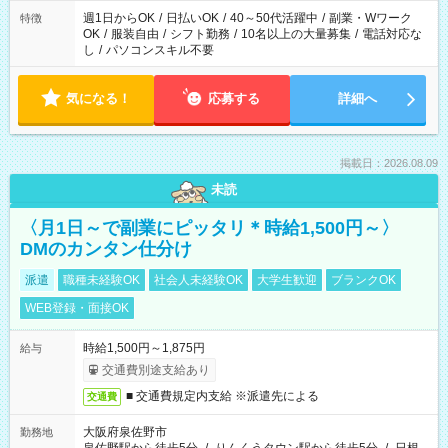
週1日からOK
/
日払いOK
/
40～50代活躍中
/
副業・Wワーク
特徴
OK
/
服装自由
/
シフト勤務
/
10名以上の大量募集
/
電話対応な
し
/
パソコンスキル不要
気になる！
応募する
詳細へ
掲載日：2026.08.09
未読
〈月1日～で副業にピッタリ＊時給1,500円～〉
DMのカンタン仕分け
派遣
職種未経験OK
社会人未経験OK
大学生歓迎
ブランクOK
WEB登録・面接OK
時給1,500円～1,875円
給与
交通費別途支給あり
■ 交通費規定内支給 ※派遣先による
交通費
大阪府泉佐野市
勤務地