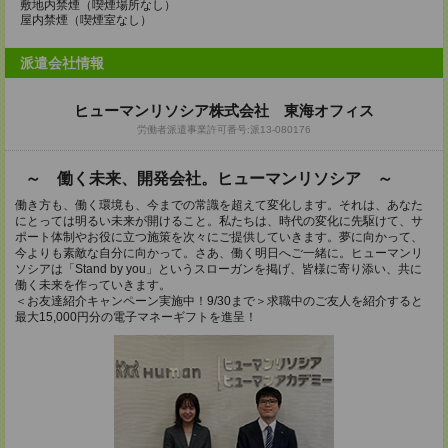
敷地内禁煙（喫煙場所なし）
屋内禁煙（喫煙室なし）
派遣会社情報
ヒューマンリソシア株式会社 東海オフィス
労働者派遣事業許可番号:派13-080176
～ 働く未来、開発会社。ヒューマンリソシア ～
働き方も、働く環境も、今までの常識を超えて変化します。それは、あなた
にとっては明るい未来が開けること。私たちは、時代の変化に先駆けて、サ
ポート体制やお役に立つ施策を次々にご提供していきます。夢に向かって、
今よりも素敵な自分に向かって。さあ、働く明日へご一緒に。ヒューマンリ
ソシアは「Stand by you」というスローガンを掲げ、皆様に寄り添い、共に
働く未来を作っていきます。
＜お友達紹介キャンペーン実施中！9/30まで＞求職中のご友人を紹介すると
最大15,000円分の電子マネーギフトを進呈！