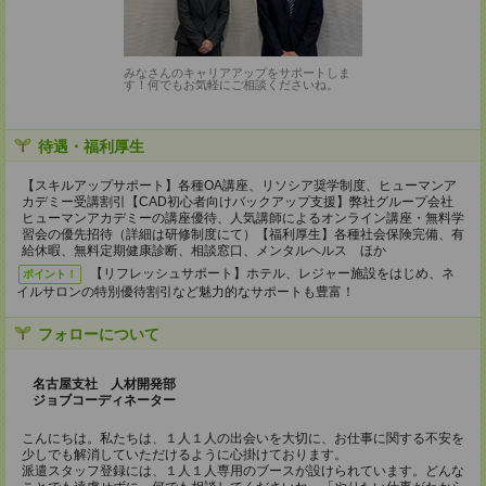
みなさんのキャリアアップをサポートしま
す！何でもお気軽にご相談くださいね。
待遇・福利厚生
【スキルアップサポート】各種OA講座、リソシア奨学制度、ヒューマンア
カデミー受講割引【CAD初心者向けバックアップ支援】弊社グループ会社
ヒューマンアカデミーの講座優待、人気講師によるオンライン講座・無料学
習会の優先招待（詳細は研修制度にて）【福利厚生】各種社会保険完備、有
給休暇、無料定期健康診断、相談窓口、メンタルヘルス ほか
【リフレッシュサポート】ホテル、レジャー施設をはじめ、ネ
ポイント！
イルサロンの特別優待割引など魅力的なサポートも豊富！
フォローについて
名古屋支社 人材開発部
ジョブコーディネーター
こんにちは。私たちは、１人１人の出会いを大切に、お仕事に関する不安を
少しでも解消していただけるように心掛けております。
派遣スタッフ登録には、１人１人専用のブースが設けられています。どんな