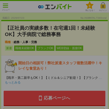
0
メニュー
気になる！
ログイン
掲載日 :2026
/
07
/
23
No.HUMNTAL7340nmd
【正社員の実績多数！在宅週1回！未経験
OK】大手病院で総務事務
職種：
総務・人事・労務
派遣
職種未経験OK
ブランクOK
WEB登録・面接OK
開始日の相談可！弊社派遣スタッフ複数活躍中！キ
レイな食堂あり！
【既卒・第二新卒もOK！】【ミドル＆シニア歓迎！】【ブランク
...
もっとみる
応募ページへ