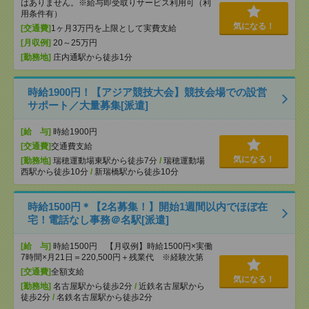
はありません。※給与即受取りサービス利用可（利
用条件有）
気になる！
[交通費]
1ヶ月3万円を上限として実費支給
[月収例]
20～25万円
[勤務地]
庄内通駅から徒歩1分
時給1900円！【アジア競技大会】競技会場での設営
サポート／大量募集[派遣]
[給 与]
時給1900円
[交通費]
交通費支給
気になる！
[勤務地]
瑞穂運動場東駅から徒歩7分
/
瑞穂運動場
西駅から徒歩10分
/
新瑞橋駅から徒歩10分
時給1500円＊【2名募集！】開始1週間以内でほぼ在
宅！電話なし事務＠名駅[派遣]
[給 与]
時給1500円 【月収例】時給1500円×実働
7時間×月21日＝220,500円＋残業代 ※経験次第
[交通費]
全額支給
気になる！
[勤務地]
名古屋駅から徒歩2分
/
近鉄名古屋駅から
徒歩2分
/
名鉄名古屋駅から徒歩2分