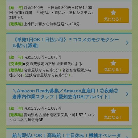
[給 与]
時給1400円 ＊日給9,800円＝時給1,400
円×実働7時間 ＊日払い・週払い（速払システム）
制度あり
気になる！
[勤務地]
上小田井駅から無料送迎バス10分
《単発1日OK！日払い可》＊コスメのモクモクシー
ル貼り[派遣]
[給 与]
時給1,500円～1,875円
[交通費]
■ 交通費規定内支給 ※派遣先による
気になる！
[勤務地]
名古屋駅から徒歩5分
/
名鉄名古屋駅から
徒歩5分
/
近鉄名古屋駅から徒歩5分
/
…
＼Amazon Ready募集／Amazon直雇用！◎夜勤◎
倉庫内作業スタッフ｜愛知笠寺DS[アルバイト]
[給 与]
時給1,350円～1,688円
[勤務地]
愛知県名古屋市南区東又兵ヱ町1-57-2 ロジ
気になる！
クロス名古屋笠寺3F
給与即払いOK！高時給！土日休み！機械オペレータ