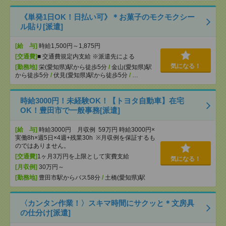
《単発1日OK！日払い可》＊お菓子のモクモクシー
ル貼り[派遣]
[給 与]
時給1,500円～1,875円
[交通費]
■ 交通費規定内支給 ※派遣先による
気になる！
[勤務地]
栄(愛知県)駅から徒歩5分
/
金山(愛知県)駅
から徒歩5分
/
伏見(愛知県)駅から徒歩5分
/
…
時給3000円！未経験OK！【トヨタ自動車】在宅
OK！豊田市で一般事務[派遣]
[給 与]
時給3000円 月収例 59万円 時給3000円×
実働8h×週5日×4週+残業30h ※月収例を保証するも
のではありません。
[交通費]
1ヶ月3万円を上限として実費支給
気になる！
[月収例]
30万円～
[勤務地]
豊田市駅からバス58分
/
土橋(愛知県)駅
〈カンタン作業！〉スキマ時間にサクッと＊文房具
の仕分け[派遣]