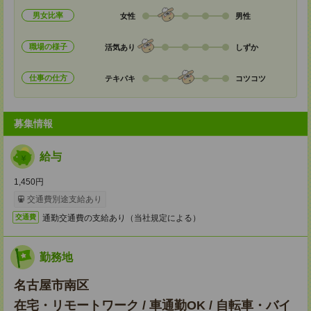
男女比率
女性
男性
職場の様子
活気あり
しずか
仕事の仕方
テキパキ
コツコツ
募集情報
給与
1,450円
交通費別途支給あり
通勤交通費の支給あり（当社規定による）
交通費
勤務地
名古屋市南区
在宅・リモートワーク / 車通勤OK / 自転車・バイ