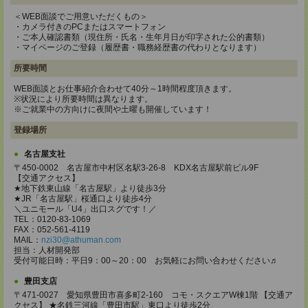
＜WEB面談でご用意いただくもの＞
・カメラ付きのPCまたはスマートフォン
・ご本人確認書類（現住所・氏名・生年月日が印字された公的書類）
・マイページのご登録（履歴書・職務経歴書の代わりとなります）
所要時間
WEB面談とお仕事紹介合わせて40分～1時間程度頂きます。
※状況により所要時間は異なります。
※ご就業中の方向けに夜間や土曜も開催しています！
登録場所
名古屋支社
〒450-0002 名古屋市中村区名駅3-26-8 KDX名古屋駅前ビル9F
【交通アクセス】
★地下鉄東山線「名古屋駅」より徒歩3分
★JR「名古屋駅」桜通口より徒歩4分
＼ユニモール「U4」出口スグです！／
TEL：0120-83-1069
FAX：052-561-4119
MAIL：
nzi30@athuman.com
担当：人材開発部
受付可能日時：平日9：00～20：00 お気軽にお問い合わせください♬
豊田支店
〒471-0027 愛知県豊田市喜多町2-160 コモ・スクエアW棟1階 【交通ア
クセス】 ★名鉄三河線「豊田市駅」東口より徒歩2分