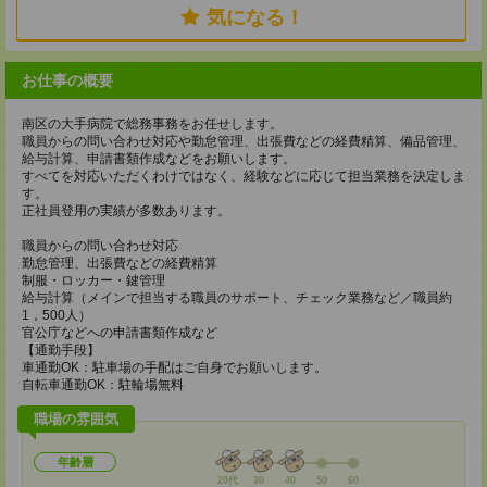
気になる！
お仕事の概要
南区の大手病院で総務事務をお任せします。
職員からの問い合わせ対応や勤怠管理、出張費などの経費精算、備品管理、
給与計算、申請書類作成などをお願いします。
すべてを対応いただくわけではなく、経験などに応じて担当業務を決定しま
す。
正社員登用の実績が多数あります。
職員からの問い合わせ対応
勤怠管理、出張費などの経費精算
制服・ロッカー・鍵管理
給与計算（メインで担当する職員のサポート、チェック業務など／職員約
1，500人）
官公庁などへの申請書類作成など
【通勤手段】
車通勤OK：駐車場の手配はご自身でお願いします。
自転車通勤OK：駐輪場無料
職場の雰囲気
年齢層
20代
30
40
50
60