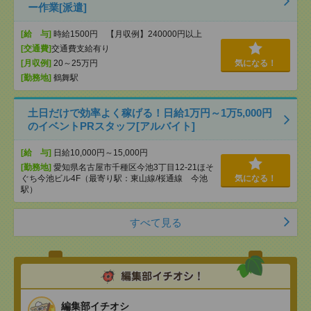
ー作業[派遣]
[給 与]
時給1500円 【月収例】240000円以上
[交通費]
交通費支給有り
[月収例]
20～25万円
気になる！
[勤務地]
鶴舞駅
土日だけで効率よく稼げる！日給1万円～1万5,000円
のイベントPRスタッフ[アルバイト]
[給 与]
日給10,000円～15,000円
[勤務地]
愛知県名古屋市千種区今池3丁目12-21ほそ
ぐち今池ビル4F（最寄り駅：東山線/桜通線 今池
気になる！
駅）
すべて見る
編集部イチオシ