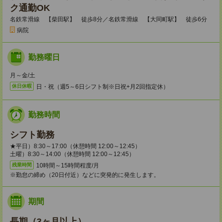
ク通勤OK
名鉄常滑線 【柴田駅】 徒歩8分／名鉄常滑線 【大同町駅】 徒歩6分
病院
勤務曜日
月～金/土
日・祝（週5～6日シフト制※日祝+月2回指定休）
休日休暇
勤務時間
シフト勤務
★平日）8:30～17:00（休憩時間 12:00～12:45）
土曜）8:30～14:00（休憩時間 12:00～12:45）
10時間～15時間程度/月
残業時間
※勤怠の締め（20日付近）などに突発的に発生します。
期間
長期（3ヶ月以上）