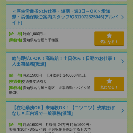
＜厚生労働省のお仕事・短期・週3日～OK＞愛知
県・労働保険ご案内スタッフ/Q311072325046[アルバ
イト]
[給 与]
時給1,600円～
[勤務地]
愛知県名古屋市千種区
気になる！
給与即払いOK！高時給！土日休み！日勤のお仕事！
入出荷業務[派遣]
[給 与]
時給1500円 【月収例】240000円以上
[交通費]
交通費支給有り
気になる！
[勤務地]
愛知県名古屋市南区 ※車通勤・バイク通
勤OK
【在宅勤務OK】未経験OK！【コツコツ】残業ほぼ
なし▼庄内通で一般事務[派遣]
[給 与]
時給1600円 月収例 24万円 時給1600円×
実働7h30m×週5日×4週 ※月収例を保証するもので