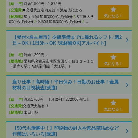
[給 与]
時給1,500円～1,875円
[交通費]
■ 交通費規定内支給 ※派遣先による
気になる！
[勤務地]
星ケ丘(愛知県)駅から徒歩5分
/
名古屋大学
駅から徒歩5分
/
今池(愛知県)駅から徒歩5分
/
…
【受付×名古屋市】夕飯準備までに帰れるシフト♪週2
日～OK / 1日3h～OK /未経験OK[アルバイト]
[給 与]
時給1,200円～
[勤務地]
愛知県名古屋市南区豊田５丁目１２－１１
気になる！
（最寄り駅：名鉄常滑線「大江駅」）
座り仕事！高時給！平日休み！日勤のお仕事！金属
材料の目視検査[派遣]
[給 与]
時給1700円 【月収例】272000円以上
[交通費]
交通費支給有り
気になる！
[勤務地]
太田川駅
【50代も活躍中！】印刷物の封入や景品箱詰めなど
作業はいろいろ[派遣]