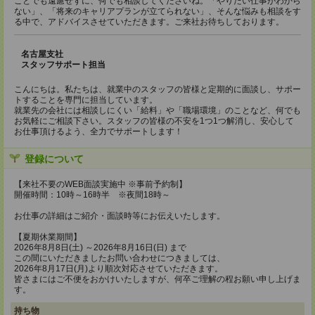
ことでも遠慮せずに、何でも相談してくださいね。「やりたい仕事がわから
ない」、「将来のキャリアプランが立てられない」、そんな悩みも相談をす
る中で、アドバイスさせていただきます。ご来社お待ちしております。
名古屋支社
スタッフサポート担当
こんにちは。私たちは、就業中のスタッフの皆様と定期的に面談し、サポー
トすることを専門に担当しています。
就業先の会社には相談しにくい「給料」や「職場環境」のことなど、何でも
お気軽にご相談下さい。スタッフの皆様の不安を1つ1つ解消し、安心して
お仕事頂けるよう、全力でサポートします！
登録について
【来社不要のWEB面談実施中 ※事前予約制】
開催時間：10時～16時半 ※夜間18時～
お仕事の詳細はご紹介・面談時等にお伝えいたします。
【夏期休業期間】
2026年8月8日(土) ～2026年8月16日(日) まで
この間にいただきましたお問い合わせにつきましては、
2026年8月17日(月)より順次対応させていただきます。
皆さまにはご不便をおかけいたしますが、何卒ご理解の程お願い申し上げま
す。
持ち物