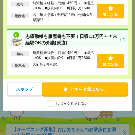
無資格未経験：時給1450円～ ■週払
給与
いOK ■扶養内OK ■日収1万1600円
応募ページへ
以上
名古屋大学駅 / 千種駅 / 東山公園(愛知
気になる!
勤務地
県)駅 / …
気になる！
志望動機も履歴書も不要！日収1.1万円～＊未
経験OKの介護[派遣]
無資格未経験：時給1450円～ ■週払
メール
LINE
給与
で送る
で送る
いOK ■扶養内OK ■日収1万1600円
以上
大府駅 / 共和駅
気になる!
勤務地
シェア
ツイート
ブックマーク
スキップ
どちらも気になる！
あなたの閲覧履歴からの
おすすめ
しばらく表示しない
【オープニング募集】おばあちゃんのお散歩付き添