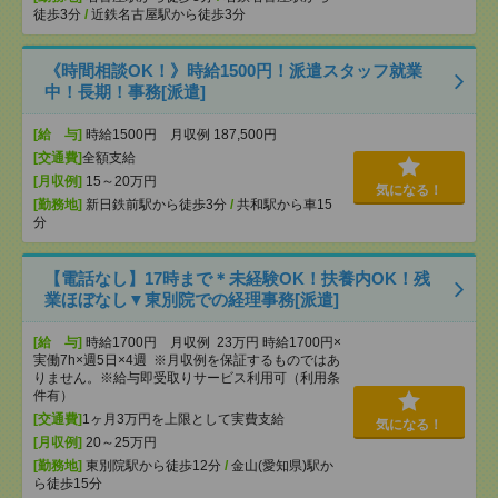
徒歩3分
/
近鉄名古屋駅から徒歩3分
《時間相談OK！》時給1500円！派遣スタッフ就業
中！長期！事務[派遣]
[給 与]
時給1500円 月収例 187,500円
[交通費]
全額支給
[月収例]
15～20万円
気になる！
[勤務地]
新日鉄前駅から徒歩3分
/
共和駅から車15
分
【電話なし】17時まで＊未経験OK！扶養内OK！残
業ほぼなし▼東別院での経理事務[派遣]
[給 与]
時給1700円 月収例 23万円 時給1700円×
実働7h×週5日×4週 ※月収例を保証するものではあ
りません。※給与即受取りサービス利用可（利用条
件有）
[交通費]
1ヶ月3万円を上限として実費支給
気になる！
[月収例]
20～25万円
[勤務地]
東別院駅から徒歩12分
/
金山(愛知県)駅か
ら徒歩15分