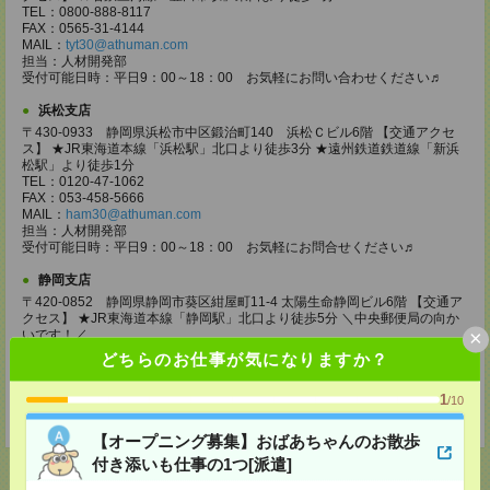
TEL：0800-888-8117
FAX：0565-31-4144
MAIL：
tyt30@athuman.com
担当：人材開発部
受付可能日時：平日9：00～18：00 お気軽にお問い合わせください♬
浜松支店
〒430-0933 静岡県浜松市中区鍛治町140 浜松Ｃビル6階 【交通アクセ
ス】 ★JR東海道本線「浜松駅」北口より徒歩3分 ★遠州鉄道鉄道線「新浜
松駅」より徒歩1分
TEL：0120-47-1062
FAX：053-458-5666
MAIL：
ham30@athuman.com
担当：人材開発部
受付可能日時：平日9：00～18：00 お気軽にお問合せください♬
静岡支店
〒420-0852 静岡県静岡市葵区紺屋町11-4 太陽生命静岡ビル6階 【交通ア
クセス】 ★JR東海道本線「静岡駅」北口より徒歩5分 ＼中央郵便局の向か
×
いです！／
TEL：0120-47-1069
どちらのお仕事が気になりますか？
FAX：054-252-2410
MAIL：
shizuoka@athuman.com
1
担当：人材開発部
/10
受付可能日時：平日9：00～18：00 お気軽にお問合せください♬
【オープニング募集】おばあちゃんのお散歩
付き添いも仕事の1つ[派遣]