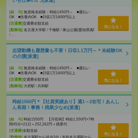
いも仕事の1つ[派遣]
[給 与]
無資格未経験：時給1450円～ ■週払い
OK ■扶養内OK ■日収1万1600円以上
[交通費]
交通費全額支給
気になる！
[勤務地]
名古屋大学駅
/
千種駅
/
東山公園(愛知県)駅
/
…
志望動機も履歴書も不要！日収1.1万円～＊未経験OK
の介護[派遣]
[給 与]
無資格未経験：時給1450円～ ■週払い
OK ■扶養内OK ■日収1万1600円以上
[交通費]
交通費全額支給
気になる！
[勤務地]
大府駅
/
共和駅
時給1550円＊【社員実績あり】週1～2在宅！あんし
ん長期！事務！残業少なめ[派遣]
[給 与]
時給1550円 【月収例】時給1,550円×7時
間45分×21日＝252,262円＋残業代
[交通費]
全額支給
気になる！
[勤務地]
名古屋駅から徒歩3分
/
名鉄名古屋駅から