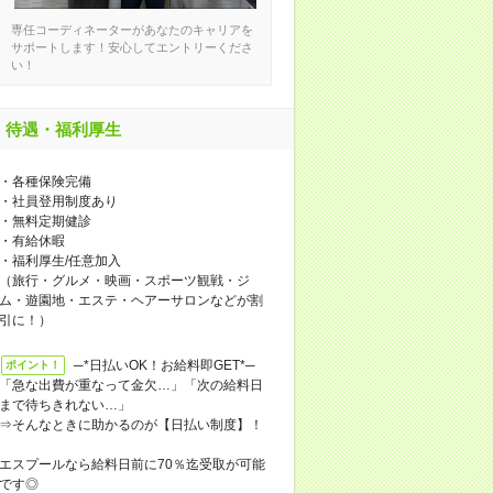
専任コーディネーターがあなたのキャリアを
サポートします！安心してエントリーくださ
い！
待遇・福利厚生
・各種保険完備
・社員登用制度あり
・無料定期健診
・有給休暇
・福利厚生/任意加入
（旅行・グルメ・映画・スポーツ観戦・ジ
ム・遊園地・エステ・ヘアーサロンなどが割
引に！）
─*日払いOK！お給料即GET*─
ポイント！
「急な出費が重なって金欠…」「次の給料日
まで待ちきれない…」
⇒そんなときに助かるのが【日払い制度】！
エスプールなら給料日前に70％迄受取が可能
です◎