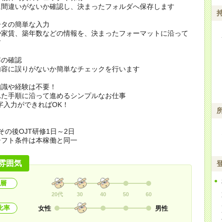
間違いがないか確認し、決まったフォルダへ保存します
ータの簡単な入力
家賃、築年数などの情報を、決まったフォーマットに沿って
す
容の確認
容に誤りがないか簡単なチェックを行います
知識や経験は不要！
れた手順に沿って進めるシンプルなお仕事
字入力ができればOK！
その後OJT研修1日～2日
シフト条件は本稼働と同一
雰囲気
層
20代
30
40
50
60
比率
女性
男性