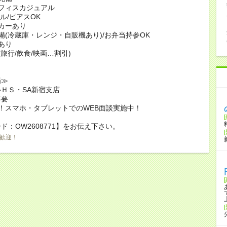
フィスカジュアル
ル/ピアスOK
カーあり
備(冷蔵庫・レンジ・自販機あり)/お弁当持参OK
あり
(旅行/飲食/映画…割引)
場≫
ＨＳ・SA新宿支店
不要
！スマホ・タブレットでのWEB面談実施中！
ド：OW2608771】をお伝え下さい。
歓迎！