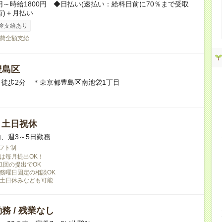
0円～時給1800円 ◆日払い(速払い：給料日前に70％まで受取
有)＋月払い
途支給あり
費全額支給
豊島区
徒歩2分 ＊東京都豊島区南池袋1丁目
/ 土日祝休
、週3～5日勤務
フト制
は毎月提出OK！
1回の提出でOK
務曜日固定の相談OK
土日休みなども可能
務 / 残業なし