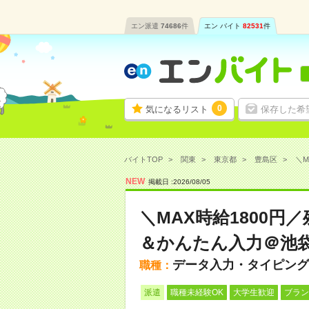
エン派遣
74686
件
エン バイト
82531
件
0
気になるリスト
保存した希
バイトTOP
関東
東京都
豊島区
＼M
NEW
掲載日 :
2026
/
08
/
05
＼MAX時給1800
＆かんたん入力＠池袋
データ入力・タイピング
職種：
派遣
職種未経験OK
大学生歓迎
ブラン