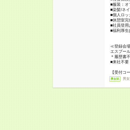
■服装：オ
■染髪/ネイ
■個人ロッ
■休憩室完
■社員登用
■福利厚生
≪登録会
エスプール
＊履歴書
■来社不要
【受付コー
男女
男女比