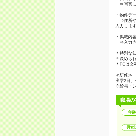
⇒写真に
・物件デ
⇒住所や
入力しま
・掲載内
⇒入力内
＊特別な
＊決めら
＊PCは文
≪研修≫
座学2日、
※給与・
職場の
年齢
男女