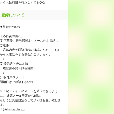
もうお給料日を待たなくてもOK♪
登録について
▼登録について
【応募後の流れ】
(1)応募後、担当部署よりメールかお電話にて
ご連絡♪
応募内容や面談日程の確認のため、こちら
からお電話をする場合がございます。
↓
(2)登録選考会に参加
履歴書不要＆服装自由！
↓
(3)お仕事スタート
開始日はご相談下さいね！
※下記ドメインのメールを受信できるよう
に、 迷惑メール設定から解除、
もしくは受信設定をして頂く様お願い致しま
す。
「@shs.bizpla.jp」