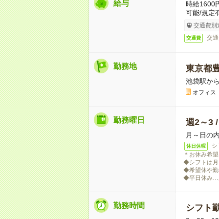
給与
時給160
可能/規定
交通費別
交通
交通費
勤務地
東京都
池袋駅から
オフィス
勤務曜日
週2～3 
月～日の内
シ
休日休暇
＊お休み希望
◆シフトは月
◆希望休や勤
◆平日休み…
勤務時間
シフト勤