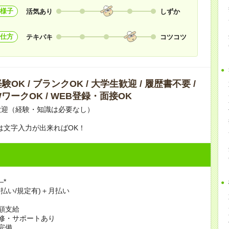
様子
活気あり
しずか
仕方
テキパキ
コツコツ
OK / ブランクOK / 大学生歓迎 / 履歴書不要 /
ワークOK / WEB登録・面接OK
歓迎（経験・知識は必要なし）
！
は文字入力が出来ればOK！
―*
速払い/規定有)＋月払い
額支給
修・サポートあり
完備