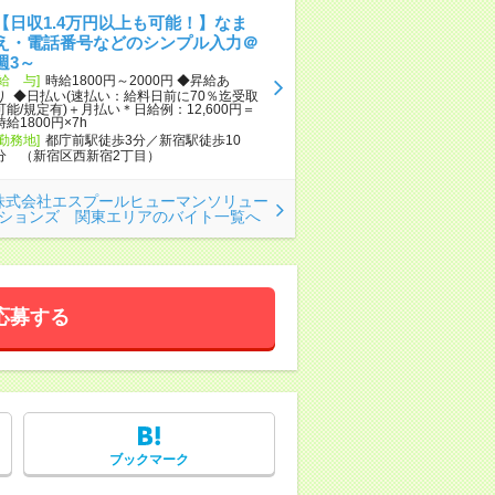
【日収1.4万円以上も可能！】なま
え・電話番号などのシンプル入力＠
週3～
[給 与]
時給1800円～2000円 ◆昇給あ
り ◆日払い(速払い：給料日前に70％迄受取
可能/規定有)＋月払い＊日給例：12,600円＝
時給1800円×7h
[勤務地]
都庁前駅徒歩3分／新宿駅徒歩10
分 （新宿区西新宿2丁目）
株式会社エスプールヒューマンソリュー
ションズ 関東エリアのバイト一覧へ
応募する
ブックマーク