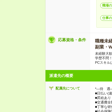
職場の
仕事の
応募資格・条件
職種未経験
副業・W
未経験大
学歴不問
PCスキル
派遣先の概要
配属先について
*―待 遇
■日払い(
■昇給あり
■交通費全
■丁寧な研
■社会保険