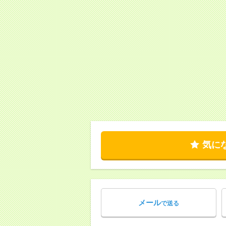
気に
メール
で送る