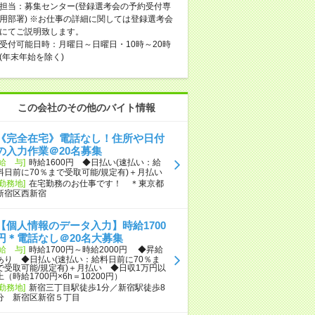
担当：募集センター(登録選考会の予約受付専
用部署) ※お仕事の詳細に関しては登録選考会
にてご説明致します。
受付可能日時：月曜日～日曜日・10時～20時
(年末年始を除く)
この会社のその他のバイト情報
《完全在宅》電話なし！住所や日付
の入力作業＠20名募集
[給 与]
時給1600円 ◆日払い(速払い：給
料日前に70％まで受取可能/規定有)＋月払い
[勤務地]
在宅勤務のお仕事です！ ＊東京都
新宿区西新宿
【個人情報のデータ入力】時給1700
円＊電話なし＠20名大募集
[給 与]
時給1700円～時給2000円 ◆昇給
あり ◆日払い(速払い：給料日前に70％ま
で受取可能/規定有)＋月払い ◆日収1万円以
上（時給1700円×6h＝10200円）
[勤務地]
新宿三丁目駅徒歩1分／新宿駅徒歩8
分 新宿区新宿５丁目