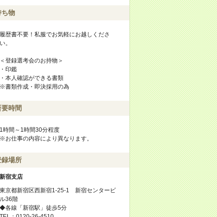
持ち物
履歴書不要！私服でお気軽にお越しくださ
い。
＜登録選考会のお持物＞
・印鑑
・本人確認ができる書類
※書類作成・即決採用の為
所要時間
1時間～1時間30分程度
※お仕事の内容により異なります。
登録場所
新宿支店
東京都新宿区西新宿1-25-1 新宿センタービ
ル36階
◆各線「新宿駅」徒歩5分
TEL：0120-26-4510