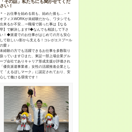
「その話」私たちにも聞かせてくだ
さい！
＊－お仕事を始める前も、始めた後も…－＊
オフィスWORKが未経験だから、ワタシでも
出来るか不安…⇒職場で困った事は【なる
早】で解決します!!◆なんでも相談して下さ
い！◆派遣でのお仕事がはじめての方も安心
して欲しい♪影から支える！コレがエスプール
の愛 ♪
未経験の方でも活躍できるお仕事を多数取り
扱っています◎また、東証一部上場企業グル
ープ会社でありキャリア形成支援が評価され
「優良派遣事業者」女性の活躍推進企業とし
て「えるぼしマーク」に認定されており、安
心して働ける環境です！