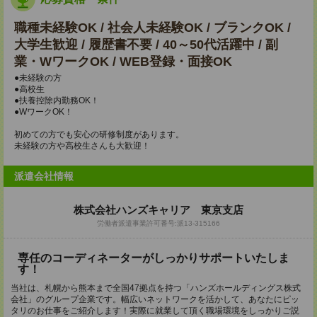
職種未経験OK / 社会人未経験OK / ブランクOK /
大学生歓迎 / 履歴書不要 / 40～50代活躍中 / 副
業・WワークOK / WEB登録・面接OK
●未経験の方
●高校生
●扶養控除内勤務OK！
●WワークOK！
初めての方でも安心の研修制度があります。
未経験の方や高校生さんも大歓迎！
派遣会社情報
株式会社ハンズキャリア 東京支店
労働者派遣事業許可番号:派13-315166
専任のコーディネーターがしっかりサポートいたしま
す！
当社は、札幌から熊本まで全国47拠点を持つ「ハンズホールディングス株式
会社」のグループ企業です。幅広いネットワークを活かして、あなたにピッ
タリのお仕事をご紹介します！実際に就業して頂く職場環境をしっかりご説