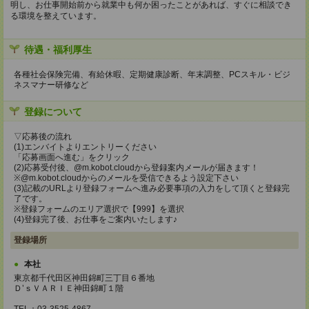
明し、お仕事開始前から就業中も何か困ったことがあれば、すぐに相談でき
る環境を整えています。
待遇・福利厚生
各種社会保険完備、有給休暇、定期健康診断、年末調整、PCスキル・ビジ
ネスマナー研修など
登録について
▽応募後の流れ
(1)エンバイトよりエントリーください
「応募画面へ進む」をクリック
(2)応募受付後、@m.kobot.cloudから登録案内メールが届きます！
※@m.kobot.cloudからのメールを受信できるよう設定下さい
(3)記載のURLより登録フォームへ進み必要事項の入力をして頂くと登録完
了です。
※登録フォームのエリア選択で【999】を選択
(4)登録完了後、お仕事をご案内いたします♪
登録場所
本社
東京都千代田区神田錦町三丁目６番地
Ｄ’ｓＶＡＲＩＥ神田錦町１階