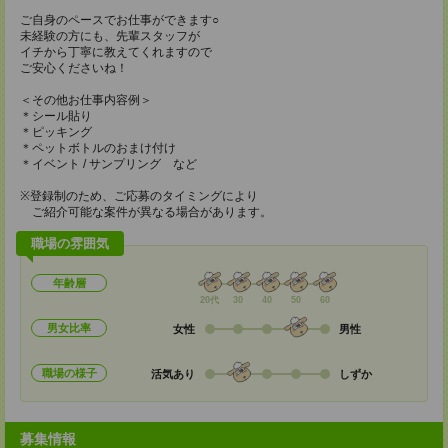
ご自身のペースでお仕事ができます○
未経験の方にも、先輩スタッフが
イチから丁寧に教えてくれますので
ご安心くださいね！
＜その他お仕事内容例＞
＊シール貼り
＊ピッキング
＊ペットボトルのおまけ付け
＊イベント / サンプリング など
※登録制のため、ご応募のタイミングにより
ご紹介可能な案件が異なる場合があります。
職場の雰囲気
年齢層
20代
30
40
50
60
男女比率
女性
男性
職場の様子
活気あり
しずか
募集情報