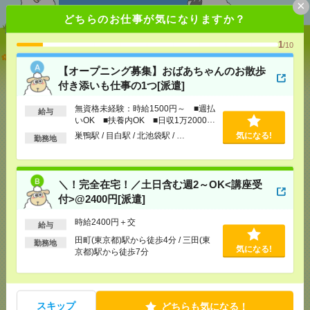
×
どちらのお仕事が気になりますか？
1
/10
【オープニング募集】おばあちゃんのお散歩付き添
いも仕事の1つ[派遣]
【オープニング募集】おばあちゃんのお散歩
付き添いも仕事の1つ[派遣]
[給 与]
無資格未経験：時給1500円～ ■週払い
OK ■扶養内OK ■日収1万2000円以上
無資格未経験：時給1500円～ ■週払
給与
[交通費]
交通費全額支給
いOK ■扶養内OK ■日収1万2000円
気になる！
以上
[勤務地]
巣鴨駅
/
目白駅
/
北池袋駅
/
…
巣鴨駅 / 目白駅 / 北池袋駅 / …
気になる!
勤務地
＼！完全在宅！／土日含む週2～OK<講座受付
>@2400円[派遣]
＼！完全在宅！／土日含む週2～OK<講座受
付>@2400円[派遣]
[給 与]
時給2400円＋交
時給2400円＋交
[交通費]
交通費実費支給（当社規定あり）
給与
気になる！
[勤務地]
田町(東京都)駅から徒歩4分
/
三田(東京都)
田町(東京都)駅から徒歩4分 / 三田(東
勤務地
気になる!
駅から徒歩7分
京都)駅から徒歩7分
＜日本を代表するバンド＊サカナクション＞ツアー
公演のサポートバイト＠日本武道館[アルバイト]
スキップ
どちらも気になる！