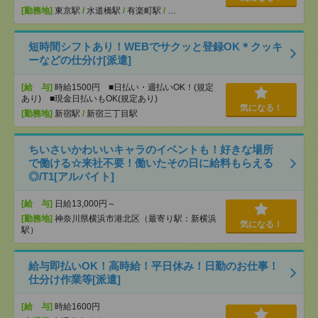
[勤務地]
東京駅
/
水道橋駅
/
有楽町駅
/
…
短時間シフトあり！WEBでサクッと登録OK＊クッキ
ーなどの仕分け[派遣]
[給 与]
時給1500円 ■日払い・週払いOK！(規定
あり) ■現金日払いもOK(規定あり)
気になる！
[勤務地]
新宿駅
/
新宿三丁目駅
ちいさいかわいいキャラのイベントも！好きな場所
で働ける☆来社不要！働いたその日に給料もらえる
◎/T1[アルバイト]
[給 与]
日給13,000円～
[勤務地]
神奈川県横浜市港北区（最寄り駅：新横浜
気になる！
駅）
給与即払いOK！高時給！平日休み！日勤のお仕事！
仕分け作業等[派遣]
[給 与]
時給1600円