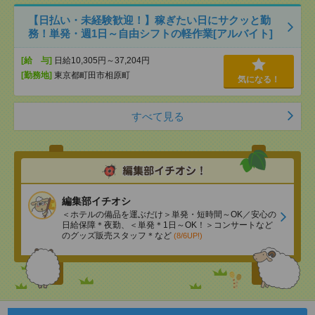
【日払い・未経験歓迎！】稼ぎたい日にサクッと勤
務！単発・週1日～自由シフトの軽作業[アルバイト]
[給 与]
日給10,305円～37,204円
[勤務地]
東京都町田市相原町
気になる！
すべて見る
編集部イチオシ
＜ホテルの備品を運ぶだけ＞単発・短時間～OK／安心の
日給保障＊夜勤、＜単発＊1日～OK！＞コンサートなど
のグッズ販売スタッフ＊など
(8/6UP!)