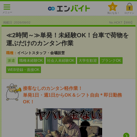
0
メニュー
気になる！
ログイン
掲載日 :2026
/
08
/
02
No.HCKT【999】
≪2時間～≫単発！未経験OK！台車で荷物を
運ぶだけのカンタン作業
職種：
イベントスタッフ・会場設営
派遣
職種未経験OK
社会人未経験OK
大学生歓迎
ブランクOK
WEB登録・面接OK
接客なしのカンタン軽作業！
単発1日・週1日からOK＆シフト自由＊即日勤務
OK！