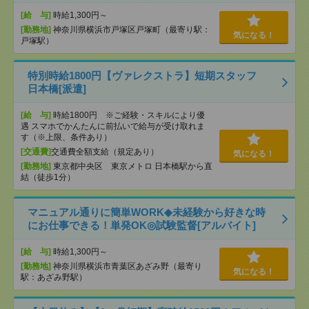
[給 与]
時給1,300円～
[勤務地]
神奈川県横浜市戸塚区戸塚町（最寄り駅：
気になる！
戸塚駅）
特別時給1800円【ヴァレクストラ】短期スタッフ
日本橋[派遣]
[給 与]
時給1800円 ※ご経験・スキルにより優
遇 スマホでかんたんに前払いで給与が受け取れま
す（※上限、条件あり）
[交通費]
交通費全額支給（規定あり）
気になる！
[勤務地]
東京都中央区 東京メトロ 日本橋駅から直
結（徒歩1分）
マニュアル通りに簡単WORK◆未経験から好きな時
にお仕事できる！単発OK◎試験監督[アルバイト]
[給 与]
時給1,300円～
[勤務地]
神奈川県横浜市青葉区あざみ野（最寄り
気になる！
駅：あざみ野駅）