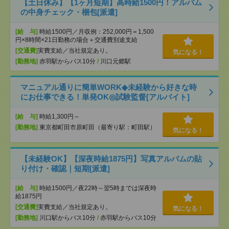
【土日休み】【1ヶ月短期】高時給1500円！アルバム
の中身チェック・梱包[派遣]
[給 与]
時給1500円／月収例：252,000円＝1,500
円×8時間×21日勤務の場合＋交通費別途支給
[交通費]
実費支給／当社規定あり。
気になる！
[勤務地]
赤羽駅からバス10分
/
川口元郷駅
マニュアル通りに簡単WORK◆未経験から好きな時
にお仕事できる！単発OK◎試験監督[アルバイト]
[給 与]
時給1,300円～
[勤務地]
東京都町田市原町田（最寄り駅：町田駅）
気になる！
【未経験OK】【深夜時給1875円】写真アルバムの貼
り付け・確認｜短期[派遣]
[給 与]
時給1500円／夜22時～翌5時までは深夜時
給1875円
[交通費]
実費支給／当社規定あり。
気になる！
[勤務地]
川口駅からバス10分
/
赤羽駅からバス10分