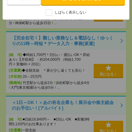
[給 与]
時給1250円～
[交通費]
支給（規定有り）
しばらく表示しない
気になる！
[勤務地]
九段下駅から徒歩5分
/
竹橋駅から徒歩10
分
/
神保町駅から徒歩15分
/
…
【完全在宅！】難しい業務なし＆電話なし！ゆっく
りの11時～時短＊データ入力・事務[派遣]
[給 与]
◆時給1,700円＊日払い・週払いOK＊昇給
あり♪【月収例】 ・約204,000円 （時給1,700
円 × 実働6h × 20日）
[交通費]
◆全額支給 ＊家が少し遠くても安心！
気になる！
[月収例]
20～25万円
[勤務地]
竹芝駅から徒歩2分
/
浜松町駅から徒歩4分
/
大門(東京都)駅から徒歩5分
/
…
＜1日～OK！＞あの有名企業も！展示会や株主総会
のお手伝い！[アルバイト]
[給 与]
■日給16,840円～ ■日払いOK ■実働3時
間5,120円のお仕事あります！
[交通費]
一部支給
気になる！