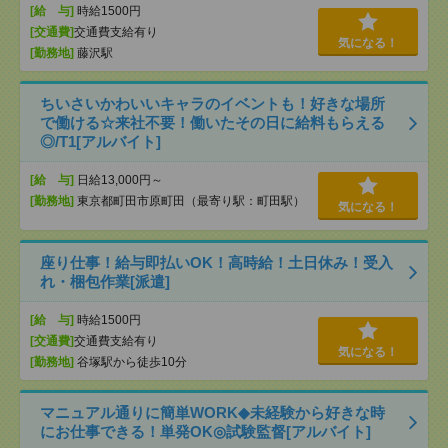
[給 与]
時給1500円
[交通費]
交通費支給有り
気になる！
[勤務地]
藤沢駅
ちいさいかわいいキャラのイベントも！好きな場所
で働ける☆来社不要！働いたその日に給料もらえる
◎/T1[アルバイト]
[給 与]
日給13,000円～
[勤務地]
東京都町田市原町田（最寄り駅：町田駅）
気になる！
座り仕事！給与即払いOK！高時給！土日休み！受入
れ・梱包作業[派遣]
[給 与]
時給1500円
[交通費]
交通費支給有り
気になる！
[勤務地]
谷塚駅から徒歩10分
マニュアル通りに簡単WORK◆未経験から好きな時
にお仕事できる！単発OK◎試験監督[アルバイト]