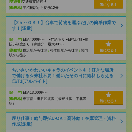
[交通費]
交通費支給有り
気になる！
[勤務地]
平沼橋駅から徒歩12分
【2ｈ～ＯＫ！】台車で荷物を運ぶだけの簡単作業で
す！[派遣]
[給 与]
日給4000円～ ●昇給あり ●日払い制 ●前
払い制度あり（稼働分・最大90%）
[勤務地]
横浜駅から徒歩
/
桜木町駅から徒歩
/
関内
気になる！
駅から徒歩
ちいさいかわいいキャラのイベントも！好きな場所
で働ける☆来社不要！働いたその日に給料もらえる
◎/T1[アルバイト]
[給 与]
日給13,000円～
[勤務地]
東京都世田谷区北沢（最寄り駅：下北沢
気になる！
駅）
座り仕事！給与即払いOK！高時給！在庫管理・資料
作成[派遣]