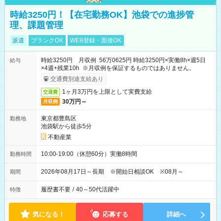
時給3250円！【在宅勤務OK】池袋での進捗管
理、課題管理
派遣
ブランクOK
WEB登録・面接OK
時給3250円 月収例 56万0625円 時給3250円×実働8h×週5日
給与
×4週+残業10h ※月収例を保証するものではありません。
交通費別途支給あり
1ヶ月3万円を上限として実費支給
交通費
30万円～
月収例
東京都豊島区
勤務地
池袋駅から徒歩5分
不動産業
10:00-19:00（休憩60分）実働8時間
勤務時間
2026年08月17日～長期 ※開始日相談OK ※08月～
期間
履歴書不要
/
40～50代活躍中
特徴
気になる！
応募する
詳細へ