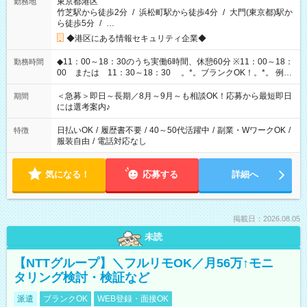
東京都港区
勤務地
竹芝駅から徒歩2分
/
浜松町駅から徒歩4分
/
大門(東京都)駅か
ら徒歩5分
/
…
◆港区にある情報セキュリティ企業◆
◆11：00～18：30のうち実働6時間、休憩60分 ※11：00～18：
勤務時間
00 または 11：30～18：30 。*。ブランクOK！。*。 例え
ば前職が、 在宅/財団法人/事務/コールセンター/受付/販売/カフェ
スタッフ スイーツ販売/ホテルフロント/化粧品販売/など 様々な
＜急募＞即日～長期／8月～9月～も相談OK！応募から最短即日
期間
業界から入社して活躍されています♪
には選考案内♪
日払いOK
/
履歴書不要
/
40～50代活躍中
/
副業・WワークOK
/
特徴
服装自由
/
電話対応なし
気になる！
応募する
詳細へ
掲載日：2026.08.05
未読
【NTTグループ】＼フルリモOK／月56万↑モニ
タリング検討・検証など
派遣
ブランクOK
WEB登録・面接OK