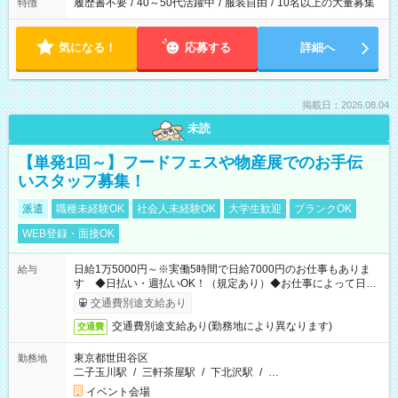
履歴書不要
/
40～50代活躍中
/
服装自由
/
10名以上の大量募集
特徴
気になる！
応募する
詳細へ
掲載日：2026.08.04
未読
【単発1回～】フードフェスや物産展でのお手伝
いスタッフ募集！
派遣
職種未経験OK
社会人未経験OK
大学生歓迎
ブランクOK
WEB登録・面接OK
日給1万5000円～※実働5時間で日給7000円のお仕事もありま
給与
す ◆日払い・週払いOK！（規定あり）◆お仕事によって日給
も異なります
交通費別途支給あり
交通費別途支給あり(勤務地により異なります)
交通費
東京都世田谷区
勤務地
二子玉川駅
/
三軒茶屋駅
/
下北沢駅
/
…
イベント会場