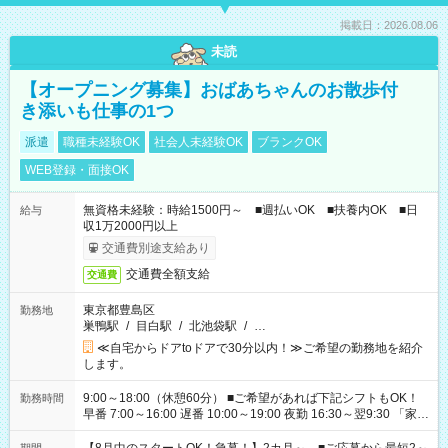
掲載日：2026.08.06
未読
【オープニング募集】おばあちゃんのお散歩付
き添いも仕事の1つ
派遣
職種未経験OK
社会人未経験OK
ブランクOK
WEB登録・面接OK
無資格未経験：時給1500円～ ■週払いOK ■扶養内OK ■日
給与
収1万2000円以上
交通費別途支給あり
交通費全額支給
交通費
東京都豊島区
勤務地
巣鴨駅
/
目白駅
/
北池袋駅
/
…
≪自宅からドアtoドアで30分以内！≫ご希望の勤務地を紹介
します。
9:00～18:00（休憩60分） ■ご希望があれば下記シフトもOK！
勤務時間
早番 7:00～16:00 遅番 10:00～19:00 夜勤 16:30～翌9:30 「家族
と休みを合わせたい」 「余裕を持って夕飯の準備がしたい」
「できれば残業はしたくない」 など、ご希望を教えてください