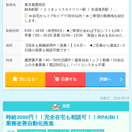
東京都墨田区
勤務地
錦糸町駅
/
とうきょうスカイツリー駅
/
京成曳舟駅
/
…
≪自宅からドアtoドアで30分以内！≫ご希望の勤務地を紹介
します。
9:00～18:00（休憩60分） ■ご希望があれば下記シフトもOK！
勤務時間
早番 7:00～16:00 遅番 10:00～19:00 「家族と休みを合わせた
い」 「余裕を持って夕飯の準備がしたい」 「できれば残業はし
たくない」 など、ご希望を教えてくださいね。 ※Wワーク希望
【現在も積極採用中！急募！】2カ月～ ■ご応募から最短2～3
期間
の方へ 今ご覧のお仕事で希望する勤務時間と、もう1つのお仕事
日後の就業も相談可能です！
の勤務時間。 合計で週40時間を超える場合は応募できません。
履歴書不要
/
40～50代活躍中
/
服装自由
/
シフト勤務
/
10名以
特徴
上の大量募集
/
電話対応なし
/
パソコンスキル不要
気になる！
応募する
詳細へ
掲載日：2026.08.04
未読
時給3000円！！完全在宅も相談可！！RPA/BI！
業務改善自動化推進