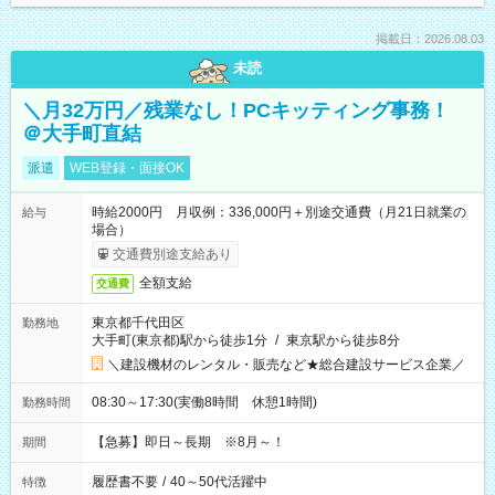
掲載日：2026.08.03
未読
＼月32万円／残業なし！PCキッティング事務！
＠大手町直結
派遣
WEB登録・面接OK
時給2000円 月収例：336,000円＋別途交通費（月21日就業の
給与
場合）
交通費別途支給あり
全額支給
交通費
東京都千代田区
勤務地
大手町(東京都)駅から徒歩1分
/
東京駅から徒歩8分
＼建設機材のレンタル・販売など★総合建設サービス企業／
08:30～17:30(実働8時間 休憩1時間)
勤務時間
【急募】即日～長期 ※8月～！
期間
履歴書不要
/
40～50代活躍中
特徴