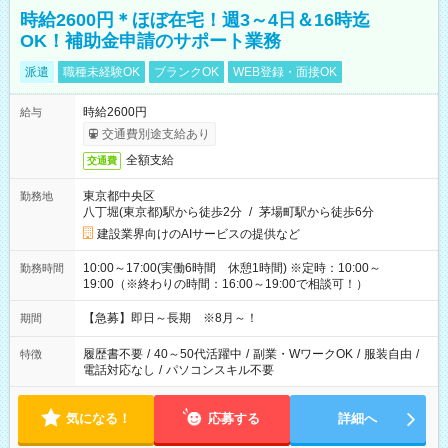
時給2600円＊ほぼ在宅！週3～4日＆16時迄
OK！補助金申請のサポート業務
派遣
職種未経験OK
ブランクOK
WEB登録・面接OK
時給2600円
給与
交通費別途支給あり
全額支給
交通費
東京都中央区
勤務地
八丁堀(東京都)駅から徒歩2分
/
茅場町駅から徒歩6分
建設業界向けのAIサービスの提供など
10:00～17:00(実働6時間 休憩1時間) ※定時：10:00～
勤務時間
19:00（※終わりの時間：16:00～19:00で相談可！）
【急募】即日～長期 ※8月～！
期間
履歴書不要
/
40～50代活躍中
/
副業・WワークOK
/
服装自由
/
特徴
電話対応なし
/
パソコンスキル不要
気になる！
応募する
詳細へ