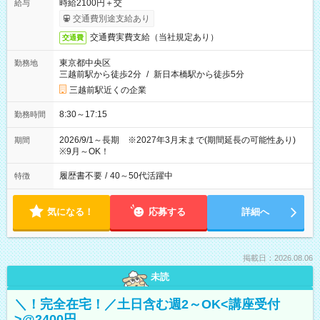
時給2100円＋交
給与
交通費別途支給あり
交通費実費支給（当社規定あり）
交通費
東京都中央区
勤務地
三越前駅から徒歩2分
/
新日本橋駅から徒歩5分
三越前駅近くの企業
8:30～17:15
勤務時間
2026/9/1～長期 ※2027年3月末まで(期間延長の可能性あり)
期間
※9月～OK！
履歴書不要
/
40～50代活躍中
特徴
気になる！
応募する
詳細へ
掲載日：2026.08.06
未読
＼！完全在宅！／土日含む週2～OK<講座受付
>@2400円