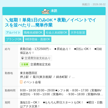
掲載日：2026.08.02
未読
＼短期！単発1日のみOK＊夜勤／イベントでイ
スを並べたり…簡単作業
アルバイト
職種未経験OK
社会人未経験OK
大学生歓迎
ブランクOK
WEB登録・面接OK
夜勤日給：1万2500円～ ■ 昇給あり！ ■日払いOK！ ■日給
給与
保証あり！
交通費別途支給あり
交通費規定支給
交通費
東京都墨田区
勤務地
押上駅
/
菊川(東京都)駅
/
錦糸町駅
/
…
イベント会場
9:00～18:00 20:00～29:00 ■シフト例 ・8:00～17:00（実働8h/
勤務時間
休憩1h) ・9:00～13:00（実働4h） ・9:00～18:00（実働8h/休憩
1h) ・13:00～17:00（実働4h) ・21:00～翌5:00（実働7h/休憩
1h) など 作業時間は4h～8hで現場により変動あり！ 早く終わ
激短1日～OK！ ■もちろん即日スタートもOK！ ■曜日・日数
期間
っても日給保証！ シフトはお気軽にご相談ください♪
はアナタ次第！