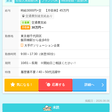
派遣
社会人未経験OK
ブランクOK
WEB登録・面接OK
時給3000円+交 【月収例】45万円
給与
交通費別途支給あり
交通費支給
交通費
30万円～
月収例
東京都千代田区
勤務地
飯田橋駅から徒歩6分
大手ITソリューション企業
9:00～17:30（休憩:60分）
勤務時間
10/01～長期 ※開始日ご相談ください！
期間
履歴書不要
/
40～50代活躍中
特徴
気になる！
応募する
詳細へ
掲載日：2026.08.06
未読