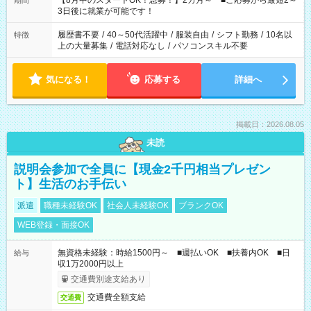
【8月中のスタートOK！急募！】2カ月～ ■ご応募から最短2～
期間
ね。 ※Wワーク希望の方へ 今ご覧のお仕事で希望する勤務時間
3日後に就業が可能です！
と、もう1つのお仕事の勤務時間。 合計で週40時間を超える場
合は応募できません。
履歴書不要
/
40～50代活躍中
/
服装自由
/
シフト勤務
/
10名以
特徴
上の大量募集
/
電話対応なし
/
パソコンスキル不要
気になる！
応募する
詳細へ
掲載日：2026.08.05
未読
説明会参加で全員に【現金2千円相当プレゼン
ト】生活のお手伝い
派遣
職種未経験OK
社会人未経験OK
ブランクOK
WEB登録・面接OK
無資格未経験：時給1500円～ ■週払いOK ■扶養内OK ■日
給与
収1万2000円以上
交通費別途支給あり
交通費全額支給
交通費