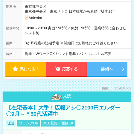
東京都中央区
勤務地
東京都中央区 東京メトロ 日本橋駅から直結（徒歩1分）
Valextra
10:00～20:00 実働7.5時間／休憩1.5時間 営業時間に合わせた
勤務時間
シフト制
3か月程度の短期予定 ※開始日はお気軽にご相談ください
期間
副業・WワークOK
/
シフト勤務
/
パソコンスキル不要
特徴
気になる！
応募する
詳細へ
掲載日：2026.08.05
未読
【在宅基本】大手！広報アシ〇2100円エルダー
〇9月～＊50代活躍中
派遣
ブランクOK
WEB登録・面接OK