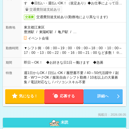
す ◆日払い・週払いOK！（規定あり）◆お仕事によって日給
も異なります
交通費別途支給あり
交通費別途支給あり(勤務地により異なります)
交通費
東京都江東区
勤務地
豊洲駅
/
東陽町駅
/
亀戸駅
/
…
イベント会場
▼シフト例 ・08：00～19：00 ・09：00～18：00 ・10：00～
勤務時間
17：00 ・13：00～22：00 ・16：00～21：00 など多数！ ※お
仕事により勤務時間が異なります
即日～OK！ ◆お好きな日1日～働けます ◆急募
期間
週1日からOK
/
日払いOK
/
履歴書不要
/
40～50代活躍中
/
副
特徴
業・WワークOK
/
服装自由
/
シフト勤務
/
10名以上の大量募
集
/
電話対応なし
/
パソコンスキル不要
気になる！
応募する
詳細へ
掲載日：2026.08.05
未読