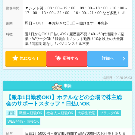
▼シフト例 ・08：00～19：00 ・09：00～18：00 ・10：00～
勤務時間
17：00 ・13：00～22：00 ・16：00～21：00 など多数！ ※お
仕事により勤務時間が異なります
即日～OK！ ◆お好きな日1日～働けます ◆急募
期間
週1日からOK
/
日払いOK
/
履歴書不要
/
40～50代活躍中
/
副
特徴
業・WワークOK
/
服装自由
/
シフト勤務
/
10名以上の大量募
集
/
電話対応なし
/
パソコンスキル不要
気になる！
応募する
詳細へ
掲載日：2026.08.03
未読
【激単1日勤務OK!】ホテルなどの会場で株主総
会のサポートスタッフ＊日払いOK
派遣
職種未経験OK
社会人未経験OK
大学生歓迎
ブランクOK
WEB登録・面接OK
日給1万5000円～※実働5時間で日給7000円のお仕事もありま
給与