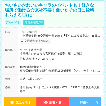
ちいさいかわいいキャラのイベントも！好きな
場所で働ける☆来社不要！働いたその日に給料
もらえる◎/T1
アルバイト
職種未経験OK
日給13,000円～
給与
＋交通費支給 ★交通費全額支給！ ┗案件により規定あり ★日払
いOK！（規定あり） ┗働いたその日に現金GET♪ お仕事後はコ
交通費別途支給あり
ンビニATMから 日払い分を引き落とせます！ 【試用期間】試
用期間なし
さいたま市大宮区
勤務地
埼玉県さいたま市大宮区錦町（最寄り駅：大宮駅）
株式会社ワンベルウッズ
勤務時間は指定なし
勤務時間
変形労働時間制 想定労働時間160時間/月 【シフト例】 ・8：00
～21：00
単発・1日のみOK
期間
週1日からOK / 日払いOK / 副業・WワークOK / 10名以上の大量
特徴
募集
気になる！
応募する
詳細へ