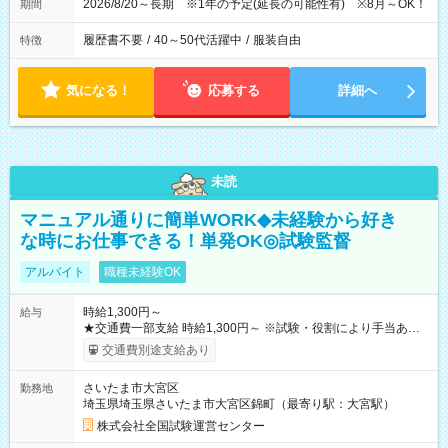
2026/8/20～長期 ※1年の予定(延長の可能性有) ※8月～OK！
期間
履歴書不要
/
40～50代活躍中
/
服装自由
特徴
気になる！
応募する
詳細へ
未読
マニュアル通りに簡単WORK◆未経験から好き
な時にお仕事できる！単発OK◎試験監督
アルバイト
職種未経験OK
時給1,300円～
給与
★交通費一部支給 時給1,300円～ ※試験・役割により手当あり
※勤務回数により昇給あり 【即給（前払い）オプションあ
交通費別途支給あり
り！】 希望される場合、勤務から1週間ほどで給与の一部を受け
取れます。 ※手数料418円がかかります。 【過去試験日の収入
さいたま市大宮区
勤務地
例】 ・河合塾模擬試験 8:30～17:30（休憩1時間） 時給1,300円
埼玉県埼玉県さいたま市大宮区錦町（最寄り駅：大宮駅）
×8時間＝日収10,400円＋交通費 ※当日の役割により時給＋100
円の場合あり ・国家試験 7:00～13:30（休憩なし） 時給1,300
株式会社全国試験運営センター
円（役割手当＋100円）×6時間＝日収8,400円＋交通費 【試用期