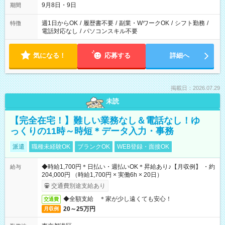
9月8日・9日
期間
週1日からOK
/
履歴書不要
/
副業・WワークOK
/
シフト勤務
/
特徴
電話対応なし
/
パソコンスキル不要
気になる！
応募する
詳細へ
掲載日：2026.07.29
未読
【完全在宅！】難しい業務なし＆電話なし！ゆ
っくりの11時～時短＊データ入力・事務
派遣
職種未経験OK
ブランクOK
WEB登録・面接OK
◆時給1,700円＊日払い・週払いOK＊昇給あり♪【月収例】 ・約
給与
204,000円 （時給1,700円 × 実働6h × 20日）
交通費別途支給あり
◆全額支給 ＊家が少し遠くても安心！
交通費
20～25万円
月収例