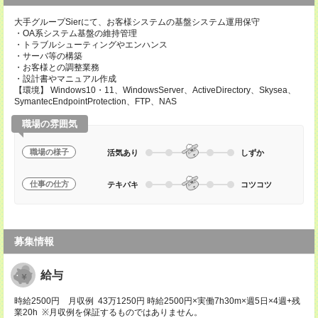
大手グループSierにて、お客様システムの基盤システム運用保守
・OA系システム基盤の維持管理
・トラブルシューティングやエンハンス
・サーバ等の構築
・お客様との調整業務
・設計書やマニュアル作成
【環境】 Windows10・11、WindowsServer、ActiveDirectory、Skysea、
SymantecEndpointProtection、FTP、NAS
職場の雰囲気
職場の様子
活気あり
しずか
仕事の仕方
テキパキ
コツコツ
募集情報
給与
時給2500円 月収例 43万1250円 時給2500円×実働7h30m×週5日×4週+残
業20h ※月収例を保証するものではありません。