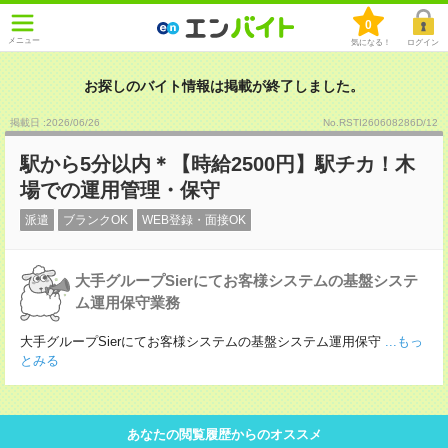
0
メニュー
気になる！
ログイン
お探しのバイト情報は掲載が終了しました。
掲載日 :2026
/
06
/
26
No.RSTI260608286D/12
駅から5分以内＊【時給2500円】駅チカ！木
場での運用管理・保守
派遣
ブランクOK
WEB登録・面接OK
大手グループSierにてお客様システムの基盤システ
ム運用保守業務
大手グループSierにてお客様システムの基盤システム運用保守
...もっ
とみる
あなたの閲覧履歴からのオススメ