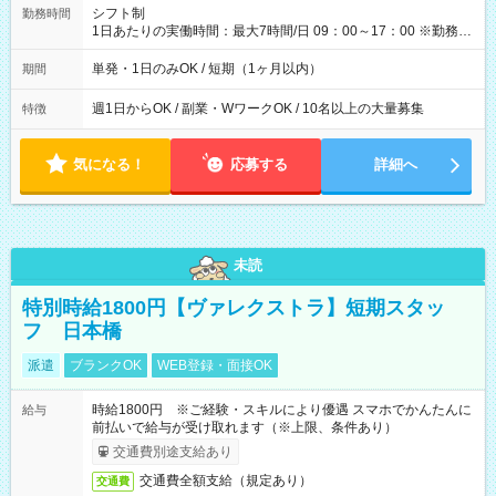
間】試用期間なし
シフト制
勤務時間
1日あたりの実働時間：最大7時間/日 09：00～17：00 ※勤務時
間は 試験により異なります。
単発・1日のみOK / 短期（1ヶ月以内）
期間
週1日からOK / 副業・WワークOK / 10名以上の大量募集
特徴
気になる！
応募する
詳細へ
未読
特別時給1800円【ヴァレクストラ】短期スタッ
フ 日本橋
派遣
ブランクOK
WEB登録・面接OK
時給1800円 ※ご経験・スキルにより優遇 スマホでかんたんに
給与
前払いで給与が受け取れます（※上限、条件あり）
交通費別途支給あり
交通費全額支給（規定あり）
交通費