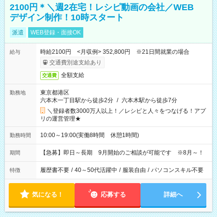
2100円＊＼週2在宅！レシピ動画の会社／WEB
デザイン制作！10時スタート
派遣
WEB登録・面接OK
時給2100円 <月収例> 352,800円 ※21日間就業の場合
給与
交通費別途支給あり
全額支給
交通費
東京都港区
勤務地
六本木一丁目駅から徒歩2分
/
六本木駅から徒歩7分
＼登録者数3000万人以上！／レシピと人々をつなげる！アプ
リの運営管理★
10:00～19:00(実働8時間 休憩1時間)
勤務時間
【急募】即日～長期 9月開始のご相談が可能です ※8月～！
期間
履歴書不要
/
40～50代活躍中
/
服装自由
/
パソコンスキル不要
特徴
気になる！
応募する
詳細へ