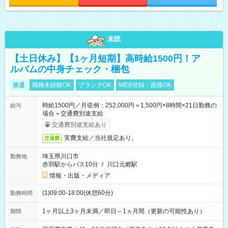
未読
【土日休み】【1ヶ月短期】高時給1500円！ア
ルバムの中身チェック・梱包
派遣
職種未経験OK
ブランクOK
WEB登録・面接OK
時給1500円／月収例：252,000円＝1,500円×8時間×21日勤務の
給与
場合＋交通費別途支給
交通費別途支給あり
実費支給／当社規定あり。
交通費
埼玉県川口市
勤務地
赤羽駅からバス10分
/
川口元郷駅
情報・出版・メディア
(1)09:00-18:00(休憩60分)
勤務時間
1ヶ月以上3ヶ月未満／即日～1ヵ月間（更新の可能性あり）
期間