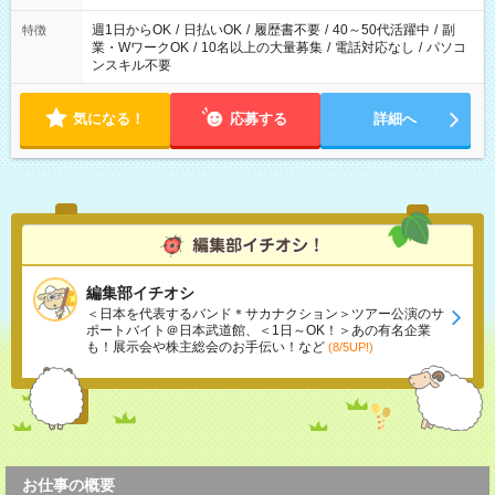
週1日からOK
/
日払いOK
/
履歴書不要
/
40～50代活躍中
/
副
特徴
業・WワークOK
/
10名以上の大量募集
/
電話対応なし
/
パソコ
ンスキル不要
気になる！
応募する
詳細へ
編集部イチオシ
＜日本を代表するバンド＊サカナクション＞ツアー公演のサ
ポートバイト＠日本武道館、＜1日～OK！＞あの有名企業
も！展示会や株主総会のお手伝い！など
(8/5UP!)
お仕事の概要