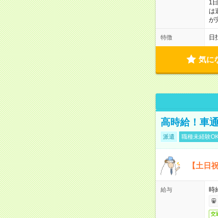
1
は
が
日
特徴
気に
高時給！車通
派遣
職種未経験O
【土日祝
時給
給与
交