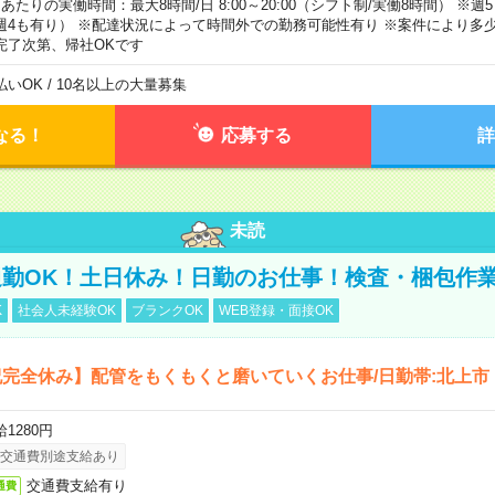
日あたりの実働時間：最大8時間/日 8:00～20:00（シフト制/実働8時間） ※
週4も有り） ※配達状況によって時間外での勤務可能性有り ※案件により多少
完了次第、帰社OKです
払いOK / 10名以上の大量募集
なる！
応募する
詳
未読
勤OK！土日休み！日勤のお仕事！検査・梱包作
K
社会人未経験OK
ブランクOK
WEB登録・面接OK
完全休み】配管をもくもくと磨いていくお仕事/日勤帯:北上市
1280円
交通費別途支給あり
交通費支給有り
通費