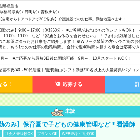
島県福島市
島(福島県)駅
/
卸町駅
/
曽根田駅
/
…
【自宅からドアtoドアで30分以内】介護施設でのお仕事。勤務地選べます！
日勤のみ】9:00～17:00（休憩60分） ■ご希望があればその他シフトもOK！ （例）
0:00～19:00 など 「家族とお休みを合わせたい」 「できれば残業はし
のご希望に沿ったお仕事をご紹介します！ ※Wワーク希望の方へ 今ご覧のお
間と、もう1つのお仕事の勤務時間。 合計で週40時間を超える場合は応募で
ヶ月～ ■ご応募から最短3日後に開始可能 9月～、10月スタートもOK！
歴書不要
/
40～50代活躍中
/
服装自由
/
シフト勤務
/
10名以上の大量募集
/
パソコン
なる！
応募する
詳
未読
勤のみ】保育園で子どもの健康管理など＊看護師
K
社会人未経験OK
ブランクOK
WEB登録・面接OK