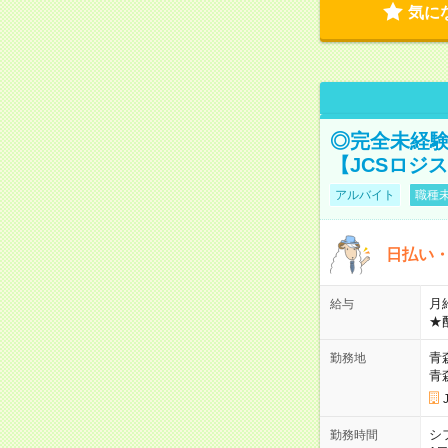
気に
◎完全未経験
【JCSロジ
アルバイト
職種未
日払い・
月給
給与
★
青
勤務地
青
シ
勤務時間