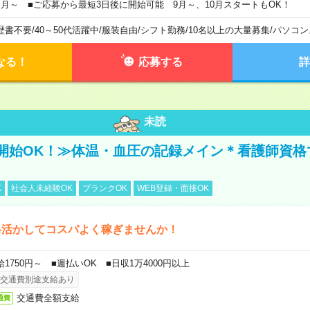
ヶ月～ ■ご応募から最短3日後に開始可能 9月～、10月スタートもOK！
歴書不要
/
40～50代活躍中
/
服装自由
/
シフト勤務
/
10名以上の大量募集
/
パソコン
なる！
応募する
詳
未読
開始OK！≫体温・血圧の記録メイン＊看護師資格
K
社会人未経験OK
ブランクOK
WEB登録・面接OK
格活かしてコスパよく稼ぎませんか！
給1750円～ ■週払いOK ■日収1万4000円以上
交通費別途支給あり
交通費全額支給
通費