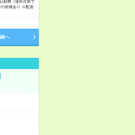
週5日勤務（場所次第で
の前後あり ※配達
細へ
業