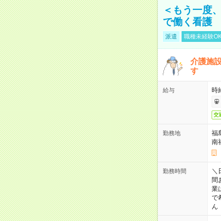
＜もう一度
で働く看護
派遣
職種未経験O
介護施
す
時
給与
交
福
勤務地
南
＼日
勤務時間
間
業
で
ん