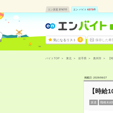
エン派遣
3747
件
エン バイト
6373
件
0
気になるリスト
保存した希
バイトTOP
東北
岩手県
奥州市
【時
掲載日 :
2026
/
06
/
27
【時給1
派遣
職種未経