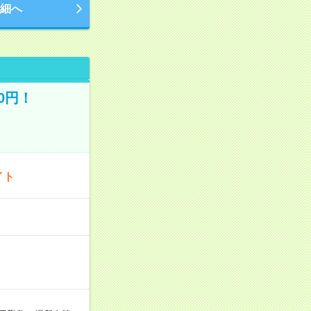
細へ
0円！
イト