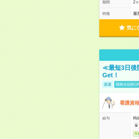
2
期間
履
特徴
気に
≪最短3日後
Get！
派遣
職種未経験O
看護資
時
給与
交