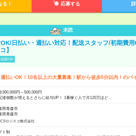
なる！
応募する
詳
未読
OK/日払い・週払い対応！配送スタッフ/初期費用
スコ】
経験OK
週払いOK！10名以上の大量募集！駅から徒歩5分以内！のバ
300,000円～500,000円
配達個数が増えるとさらに給与UP！ 1番稼ぐ人で月120万ほど…
森県青森市
森県青森市
JCSロジスコ株式会社
フト制