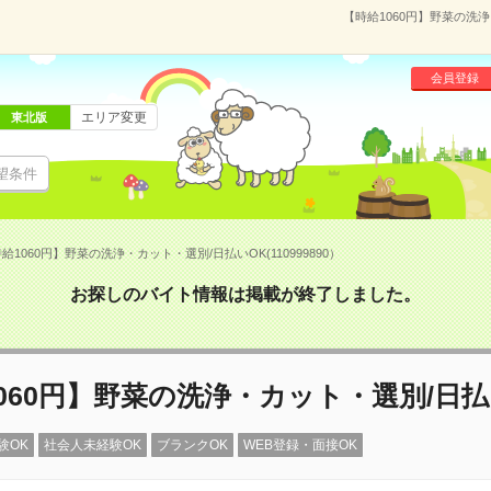
【時給1060円】野菜の洗浄
会員登録
エリア変更
東北版
望条件
給1060円】野菜の洗浄・カット・選別/日払いOK(110999890）
お探しのバイト情報は掲載が終了しました。
060円】野菜の洗浄・カット・選別/日払
験OK
社会人未経験OK
ブランクOK
WEB登録・面接OK