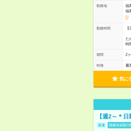
福
勤務地
福
【
勤務時間
1
た
時
2
期間
履
特徴
気に
【週2～＊日
派遣
職種未経験O