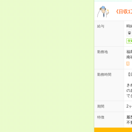
《日収1
時
給与
交
福
勤務地
南
【
勤務時間
1
き
の
で
2
期間
履
特徴
不