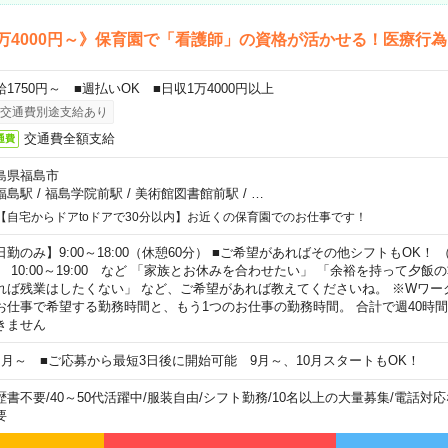
万4000円～》保育園で「看護師」の資格が活かせる！医療行
給1750円～ ■週払いOK ■日収1万4000円以上
交通費別途支給あり
交通費全額支給
通費
島県福島市
福島駅
/
福島学院前駅
/
美術館図書館前駅
/
…
【自宅からドアtoドアで30分以内】お近くの保育園でのお仕事です！
日勤のみ】9:00～18:00（休憩60分） ■ご希望があればその他シフトもOK！ （例）
0:00～19:00 など 「家族とお休みを合わせたい」 「余裕を持って夕飯
れば残業はしたくない」 など、ご希望があれば教えてくださいね。 ※Wワー
お仕事で希望する勤務時間と、もう1つのお仕事の勤務時間。 合計で週40時
きません
ヶ月～ ■ご応募から最短3日後に開始可能 9月～、10月スタートもOK！
歴書不要
/
40～50代活躍中
/
服装自由
/
シフト勤務
/
10名以上の大量募集
/
電話対応
要