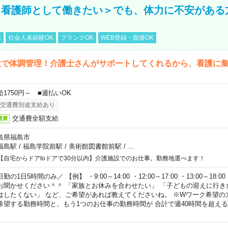
、看護師として働きたい＞でも、体力に不安がある
K
社会人未経験OK
ブランクOK
WEB登録・面接OK
設で体調管理！介護士さんがサポートしてくれるから、看護に
給1750円～ ■週払いOK
交通費別途支給あり
交通費全額支給
通費
島県福島市
福島駅
/
福島学院前駅
/
美術館図書館前駅
/
…
【自宅からドアtoドアで30分以内】介護施設でのお仕事。勤務地選べます！
勤の1日5時間のみ／ 【例】 ・9:00～14:00 ・12:00～17:00 ・13:00～18
お聞かせください＾＾ 「家族とお休みを合わせたい」 「子どもの迎えに行き
はしたくない」 など、ご希望があれば教えてくださいね。 ※Wワーク希望の
希望する勤務時間と、もう1つのお仕事の勤務時間が 合計で週40時間を超え