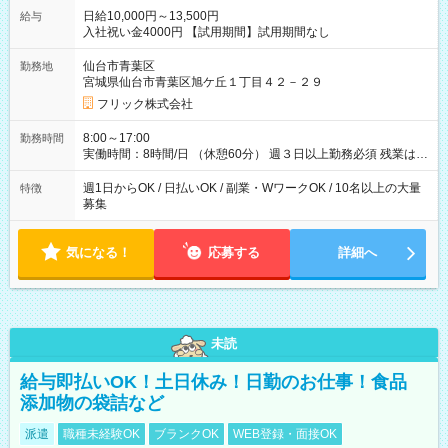
日給10,000円～13,500円
給与
入社祝い金4000円 【試用期間】試用期間なし
仙台市青葉区
勤務地
宮城県仙台市青葉区旭ケ丘１丁目４２－２９
フリック株式会社
8:00～17:00
勤務時間
実働時間：8時間/日 （休憩60分） 週３日以上勤務必須 残業はあ
りません。 ※短期の募集は行っておりません。予めご了承くだ
さいませ。
週1日からOK / 日払いOK / 副業・WワークOK / 10名以上の大量
特徴
募集
気になる！
応募する
詳細へ
未読
給与即払いOK！土日休み！日勤のお仕事！食品
添加物の袋詰など
派遣
職種未経験OK
ブランクOK
WEB登録・面接OK