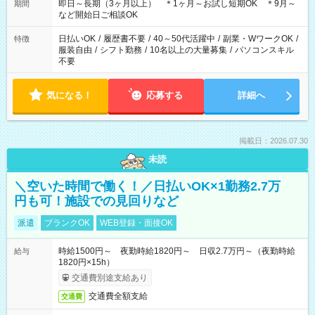
11：00-20：00（実働8ｈ/休憩1ｈ） 12：00-20：00（実働7ｈ/
即日～長期（3ヶ月以上） ＊1ヶ月～お試し短期OK ＊9月～
期間
休憩1ｈ） 12：00-21：00（実働8ｈ/休憩1ｈ） 13：00-22：
など開始日ご相談OK
00（実働8ｈ/休憩1ｈ） ＊時間帯固定OK
日払いOK
/
履歴書不要
/
40～50代活躍中
/
副業・WワークOK
/
特徴
服装自由
/
シフト勤務
/
10名以上の大量募集
/
パソコンスキル
不要
気になる！
応募する
詳細へ
掲載日：2026.07.30
未読
＼空いた時間で働く！／日払いOK×1勤務2.7万
円も可！施設での見回りなど
派遣
ブランクOK
WEB登録・面接OK
時給1500円～ 夜勤時給1820円～ 日収2.7万円～（夜勤時給
給与
1820円×15h）
交通費別途支給あり
交通費全額支給
交通費