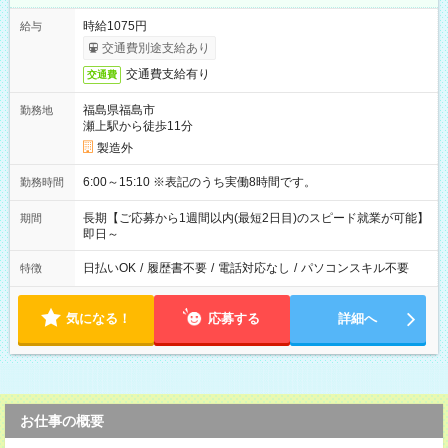
時給1075円
給与
交通費別途支給あり
交通費支給有り
交通費
福島県福島市
勤務地
瀬上駅から徒歩11分
製造外
6:00～15:10 ※表記のうち実働8時間です。
勤務時間
長期【ご応募から1週間以内(最短2日目)のスピード就業が可能】
期間
即日～
日払いOK
/
履歴書不要
/
電話対応なし
/
パソコンスキル不要
特徴
気になる！
応募する
詳細へ
お仕事の概要