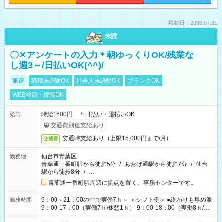
掲載日：2026.07.31
未読
〇✕アンケートの入力＊朝ゆっくりOK/残業な
し週3～/日払いOK(^^)/
派遣
職種未経験OK
社会人未経験OK
ブランクOK
WEB登録・面接OK
時給1600円 ＊日払い・週払いOK
給与
交通費別途支給あり
交通時支給あり（上限15,000円まで/月）
交通費
仙台市青葉区
勤務地
青葉通一番町駅から徒歩5分
/
あおば通駅から徒歩7分
/
仙台
駅から徒歩8分
/
…
青葉通一番町駅周辺に拠点を置く、事務センターです。
9：00～21：00の中で実働7ｈ～ ＜シフト例＞ ●終わりも早め派
勤務時間
9：00-17：00（実働7ｈ/休憩1ｈ） 9：00-18：00（実働8ｈ/休
憩1ｈ） 10：00-19：00（実働8ｈ/休憩1ｈ） ●朝ゆっくり派