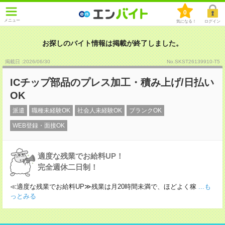
0
メニュー
気になる！
ログイン
お探しのバイト情報は掲載が終了しました。
掲載日 :2026
/
06
/
30
No.SKST26139910-T5
ICチップ部品のプレス加工・積み上げ/日払い
OK
派遣
職種未経験OK
社会人未経験OK
ブランクOK
WEB登録・面接OK
適度な残業でお給料UP！
完全週休二日制！
≪適度な残業でお給料UP≫残業は月20時間未満で、ほどよく稼
...も
っとみる