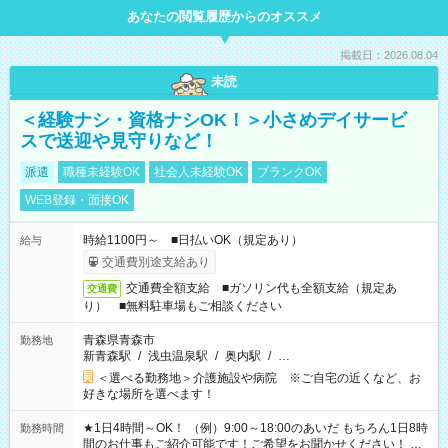
あなたの閲覧履歴からのオススメ
掲載日：2026.08.04
未読
＜経験ナシ・資格ナシOK！＞小さめデイサービ
スで送迎や見守りなど！
派遣
職種未経験OK
社会人未経験OK
ブランクOK
WEB登録・面接OK
時給1100円～ ■日払いOK（規定あり）
給与
交通費別途支給あり
交通費全額支給 ■ガソリン代も全額支給（規定あ
交通費
り） ■無料駐車場もご相談ください
青森県青森市
勤務地
新青森駅
/
浅虫温泉駅
/
奥内駅
/
…
＜選べる勤務地＞介護施設や病院 ※ご自宅の近くなど、お
好きな場所を選べます！
★1日4時間～OK！ （例）9:00～18:00のあいだ もちろん1日8時
勤務時間
間のお仕事もご紹介可能です！ご希望をお聞かせください！ ★