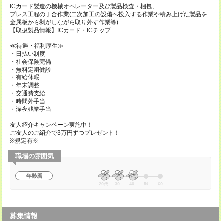
ICカード製造の機械オペレーター及び製品検査・梱包、
プレス工程の丁合作業(二次加工の設備へ投入する作業や積み上げた製品を
金属板から剥がしながら取り外す作業等)
【取扱製品情報】ICカード・ICチップ
≪待遇・福利厚生≫
・日払い制度
・社会保険完備
・無料定期健診
・有給休暇
・年末調整
・交通費支給
・時間外手当
・深夜残業手当
友人紹介キャンペーン実施中！
ご友人のご紹介で3万円ずつプレゼント！
※規定有※
職場の雰囲気
年齢層
20代
30
40
50
60
募集情報