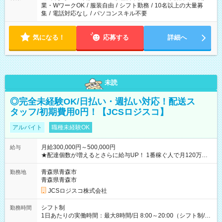
業・WワークOK
/
服装自由
/
シフト勤務
/
10名以上の大量募
集
/
電話対応なし
/
パソコンスキル不要
気になる！
応募する
詳細へ
未読
◎完全未経験OK/日払い・週払い対応！配送ス
タッフ/初期費用0円！【JCSロジスコ】
アルバイト
職種未経験OK
月給300,000円～500,000円
給与
★配達個数が増えるとさらに給与UP！ 1番稼ぐ人で月120万ほ
ど！ ・主要都市エリア 月収55万円／週5日稼働 月収65万~112
万円／週6日稼働 ・地方郊外エリア 月収40万円／週5日稼働 月
青森県青森市
勤務地
収40万円~50万円／週6日稼働 ＜モデルイメージ＞ ■月収50万
青森県青森市
円 (27歳男性/江東区在住)※元建築関係 1日150個配達×25日勤務
JCSロジスコ株式会社
(日休み) ■月収80万円(43歳男性/墨田区在住)※元営業 1日200個
配達×25日勤務(月休み) 【試用期間】試用期間なし
シフト制
勤務時間
1日あたりの実働時間：最大8時間/日 8:00～20:00（シフト制/実