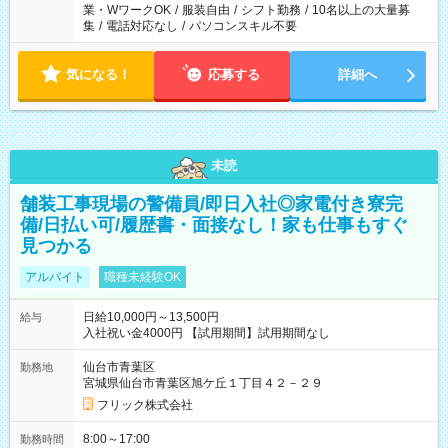
業・WワークOK
/
服装自由
/
シフト勤務
/
10名以上の大量募
集
/
電話対応なし
/
パソコンスキル不要
気になる！
応募する
詳細へ
未読
舗装工事現場の警備員/即日入社◎家電付き寮完
備/日払い可/履歴書・面接なし！家も仕事もすぐ
見つかる
アルバイト
職種未経験OK
日給10,000円～13,500円
給与
入社祝い金4000円 【試用期間】試用期間なし
仙台市青葉区
勤務地
宮城県仙台市青葉区旭ケ丘１丁目４２－２９
フリック株式会社
8:00～17:00
勤務時間