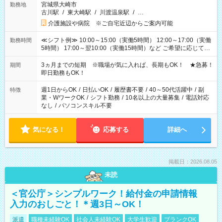
宮城県大崎市
勤務地
古川駅
/
東大崎駅
/
川渡温泉駅
/
…
介護施設や病院 ※ご自宅近辺からご案内可能
≪シフト例≫ 10:00～15:00（実働5時間） 12:00～17:00（実働
勤務時間
5時間） 17:00～翌10:00（実働15時間）など ご希望に応じて、
働く時間は調整できます！ お気軽に担当へ相談ください！
3ヵ月までの短期 ※職場が気に入れば、長期もOK！ ★急募！
期間
即日勤務もOK！
週1日からOK
/
日払いOK
/
履歴書不要
/
40～50代活躍中
/
副
特徴
業・WワークOK
/
シフト勤務
/
10名以上の大量募集
/
電話対応
なし
/
パソコンスキル不要
気になる！
応募する
詳細へ
掲載日：2026.08.05
未読
＜官公庁＞シンプルワーク！給付金の申請情報
入力のおしごと！＊週3日～OK！
派遣
職種未経験OK
社会人未経験OK
大学生歓迎
ブランクOK