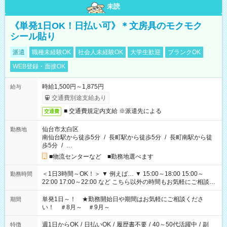
未読
《単発1日OK！日払い可》＊文房具のモクモク
シール貼り
派遣
職種未経験OK
社会人未経験OK
大学生歓迎
ブランクOK
WEB登録・面接OK
時給1,500円～1,875円
給与
交通費別途支給あり
■ 交通費規定内支給 ※派遣先による
交通費
仙台市太白区
勤務地
南仙台駅から徒歩5分
/
長町駅から徒歩5分
/
長町南駅から徒
歩5分
/
…
■物流センターなど ■勤務地選べます
＜1日3時間～OK！＞ ▼ 例えば… ▼ 15:00～18:00 15:00～
勤務時間
22:00 17:00～22:00 など こちら以外の時間もお気軽にご相談く
ださい！
単発1日～！ ★勤務開始日や期間はお気軽にご相談くださ
期間
い！ ＃8月～ ＃9月～
週1日からOK
/
日払いOK
/
履歴書不要
/
40～50代活躍中
/
副
特徴