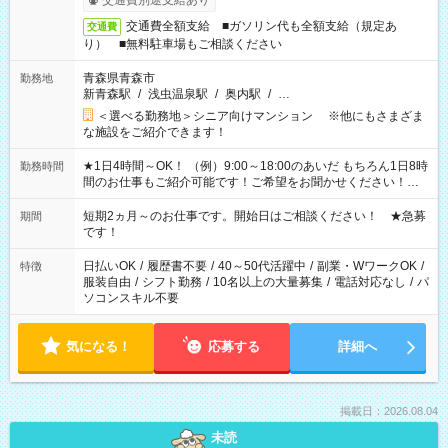
交通費別途支給あり
交通費全額支給 ■ガソリン代も全額支給（規定あ
交通費
り） ■無料駐車場もご相談ください
青森県青森市
勤務地
新青森駅
/
浅虫温泉駅
/
奥内駅
/
…
＜選べる勤務地＞シニア向けマンション ※他にもさまざま
な施設をご紹介できます！
★1日4時間～OK！ （例）9:00～18:00のあいだ もちろん1日8時
勤務時間
間のお仕事もご紹介可能です！ご希望をお聞かせください！★
家庭の都合でお休みが必要な場合も遠慮なくご相談ください。
※週最低15時間以上の勤務が必要です
短期2ヵ月～のお仕事です。開始日はご相談ください！ ★急募
期間
です！
日払いOK
/
履歴書不要
/
40～50代活躍中
/
副業・WワークOK
/
特徴
服装自由
/
シフト勤務
/
10名以上の大量募集
/
電話対応なし
/
パ
ソコンスキル不要
気になる！
応募する
詳細へ
掲載日：2026.08.04
未読