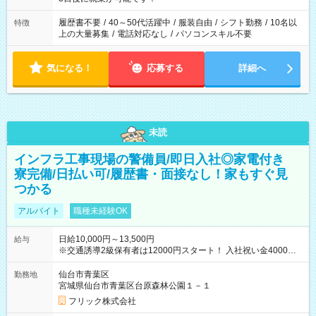
と、もう1つのお仕事の勤務時間。 合計で週40時間を超える場
合は応募できません。
履歴書不要
/
40～50代活躍中
/
服装自由
/
シフト勤務
/
10名以
特徴
上の大量募集
/
電話対応なし
/
パソコンスキル不要
気になる！
応募する
詳細へ
未読
インフラ工事現場の警備員/即日入社◎家電付き
寮完備/日払い可/履歴書・面接なし！家もすぐ見
つかる
アルバイト
職種未経験OK
日給10,000円～13,500円
給与
※交通誘導2級保有者は12000円スタート！ 入社祝い金4000円
【試用期間】試用期間なし
仙台市青葉区
勤務地
宮城県仙台市青葉区台原森林公園１－１
フリック株式会社