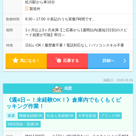
松川駅から車16分
製造外
8:30～17:00 ※表記のうち実働7時間です。
勤務時間
1ヶ月以上3ヶ月未満【ご応募から1週間以内(最短2日目)のスピ
期間
ード就業が可能】即日～
日払いOK
/
履歴書不要
/
電話対応なし
/
パソコンスキル不要
特徴
気になる！
応募する
詳細へ
掲載日：2026.08.06
未読
《週4日～！未経験OK！》倉庫内でもくもくピ
ッキング作業！
派遣
職種未経験OK
社会人未経験OK
大学生歓迎
ブランクOK
WEB登録・面接OK