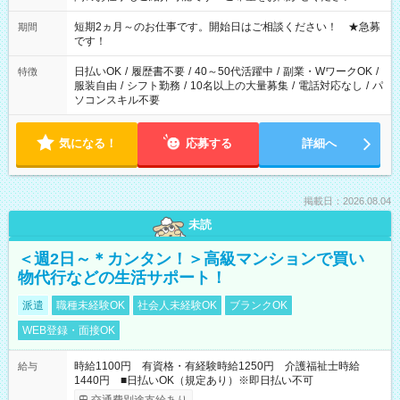
家庭の都合でお休みが必要な場合も遠慮なくご相談ください。
※週最低15時間以上の勤務が必要です
短期2ヵ月～のお仕事です。開始日はご相談ください！ ★急募
期間
です！
日払いOK
/
履歴書不要
/
40～50代活躍中
/
副業・WワークOK
/
特徴
服装自由
/
シフト勤務
/
10名以上の大量募集
/
電話対応なし
/
パ
ソコンスキル不要
気になる！
応募する
詳細へ
掲載日：2026.08.04
未読
＜週2日～＊カンタン！＞高級マンションで買い
物代行などの生活サポート！
派遣
職種未経験OK
社会人未経験OK
ブランクOK
WEB登録・面接OK
時給1100円 有資格・有経験時給1250円 介護福祉士時給
給与
1440円 ■日払いOK（規定あり）※即日払い不可