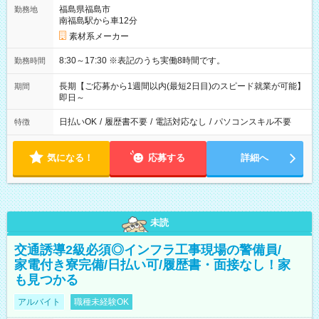
福島県福島市
勤務地
南福島駅から車12分
素材系メーカー
8:30～17:30 ※表記のうち実働8時間です。
勤務時間
長期【ご応募から1週間以内(最短2日目)のスピード就業が可能】
期間
即日～
日払いOK
/
履歴書不要
/
電話対応なし
/
パソコンスキル不要
特徴
気になる！
応募する
詳細へ
未読
交通誘導2級必須◎インフラ工事現場の警備員/
家電付き寮完備/日払い可/履歴書・面接なし！家
も見つかる
アルバイト
職種未経験OK