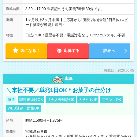
8:30～17:00 ※表記のうち実働7時間30分です。
勤務時間
1ヶ月以上3ヶ月未満【ご応募から1週間以内(最短2日目)のスピ
期間
ード就業が可能】即日～
日払いOK
/
履歴書不要
/
電話対応なし
/
パソコンスキル不要
特徴
気になる！
応募する
詳細へ
掲載日：2026.08.05
未読
＼来社不要／単発1日OK＊お菓子の仕分け
派遣
職種未経験OK
社会人未経験OK
大学生歓迎
ブランクOK
WEB登録・面接OK
時給1,500円～1,875円
給与
宮城県石巻市
勤務地
石巻駅からバイク・車
/
蛇田駅からバイク・車
/
渡波駅からバ