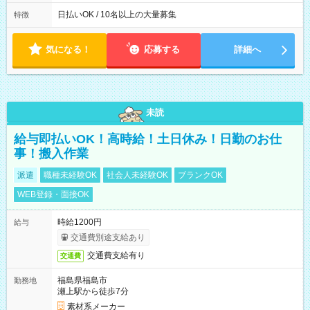
働8時間） ※週5日勤務（場所次第では週4も有り） ※配達状況
によって時間外での勤務可能性有り ※案件により多少の前後あ
日払いOK / 10名以上の大量募集
特徴
り ※配達が完了次第、帰社OKです
気になる！
応募する
詳細へ
未読
給与即払いOK！高時給！土日休み！日勤のお仕
事！搬入作業
派遣
職種未経験OK
社会人未経験OK
ブランクOK
WEB登録・面接OK
時給1200円
給与
交通費別途支給あり
交通費支給有り
交通費
福島県福島市
勤務地
瀬上駅から徒歩7分
素材系メーカー