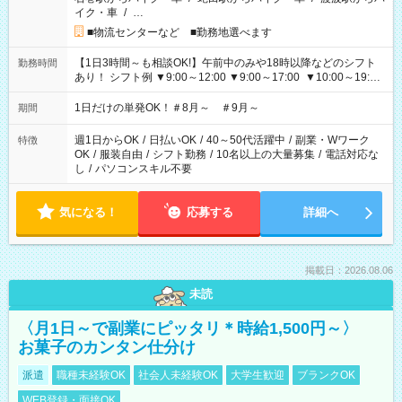
イク・車
/
…
■物流センターなど ■勤務地選べます
【1日3時間～も相談OK!】午前中のみや18時以降などのシフト
勤務時間
あり！ シフト例 ▼9:00～12:00 ▼9:00～17:00 ▼10:00～19:00
▼18:00～21:00
1日だけの単発OK！＃8月～ ＃9月～
期間
週1日からOK
/
日払いOK
/
40～50代活躍中
/
副業・Wワーク
特徴
OK
/
服装自由
/
シフト勤務
/
10名以上の大量募集
/
電話対応な
し
/
パソコンスキル不要
気になる！
応募する
詳細へ
掲載日：2026.08.06
未読
〈月1日～で副業にピッタリ＊時給1,500円～〉
お菓子のカンタン仕分け
派遣
職種未経験OK
社会人未経験OK
大学生歓迎
ブランクOK
WEB登録・面接OK