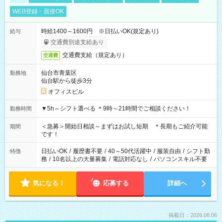
WEB登録・面接OK
時給1400～1600円 ※日払いOK(規定あり)
給与
交通費別途支給あり
交通費支給（規定あり）
交通費
仙台市青葉区
勤務地
仙台駅から徒歩3分
オフィスビル
▼5h～シフト選べる ＊9時～21時間でご相談ください！
勤務時間
＜急募＞開始日相談～まずはお試し短期 ＊長期もご紹介可能
期間
です！
日払いOK
/
履歴書不要
/
40～50代活躍中
/
服装自由
/
シフト勤
特徴
務
/
10名以上の大量募集
/
電話対応なし
/
パソコンスキル不要
気になる！
応募する
詳細へ
掲載日：2026.08.06