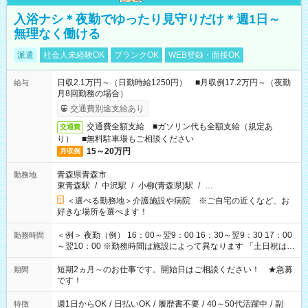
入浴ナシ＊夜勤でゆったり見守りだけ＊週1日～
無理なく働ける
派遣
社会人未経験OK
ブランクOK
WEB登録・面接OK
日収2.1万円～（日勤時給1250円） ■月収例17.2万円～（夜勤
給与
月8回勤務の場合）
交通費別途支給あり
交通費全額支給 ■ガソリン代も全額支給（規定あ
交通費
り） ■無料駐車場もご相談ください
15～20万円
月収例
青森県青森市
勤務地
東青森駅
/
中沢駅
/
小柳(青森県)駅
/
…
＜選べる勤務地＞介護施設や病院 ※ご自宅の近くなど、お
好きな場所を選べます！
＜例＞ 夜勤（例） 16：00～翌9：00 16：30～翌9：30 17：00
勤務時間
～翌10：00 ※勤務時間は施設によって異なります 「土日祝は休
みたい」 「しっかり稼ぎたい」 「もう少し遅い時間から始めた
い」など ご希望にあったお仕事をご案内いたします。 ※未経験
短期2ヵ月～のお仕事です。開始日はご相談ください！ ★急募
期間
の方の場合は1～2ヶ月間は日中での仕事を経験いただき、 お
です！
仕事に慣れてからの夜勤になります。 ★家庭の都合でお休みが
必要な場合も遠慮なくご相談ください。
週1日からOK
/
日払いOK
/
履歴書不要
/
40～50代活躍中
/
副
特徴