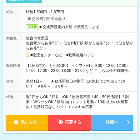
時給1,500円～1,875円
給与
交通費別途支給あり
■ 交通費規定内支給 ※派遣先による
交通費
仙台市青葉区
勤務地
仙台駅から徒歩5分
/
仙台(地下鉄)駅から徒歩5分
/
北仙台駅か
ら徒歩5分
/
…
■物流センターなど ■勤務地選べます
【1日3時間～も相談OK!】 ＜シフト例＞ 9:00～12:00 12:00～
勤務時間
17:00 17:00～22:00 18:00～21:00 など こちら以外の時間帯も
お気軽にご相談ください！
単発1日～！ ★勤務開始日や期間はお気軽にご相談くださ
期間
い！ ＃8月～ ＃9月～
週1日からOK
/
日払いOK
/
履歴書不要
/
40～50代活躍中
/
副
特徴
業・WワークOK
/
服装自由
/
シフト勤務
/
10名以上の大量募
集
/
電話対応なし
/
パソコンスキル不要
気になる！
応募する
詳細へ