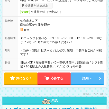
時給1200円～ ※日払いOK(規定あり) ※スキルにより応相談
給与
交通費別途支給あり
交通費支給（規定あり）
交通費
仙台市太白区
勤務地
南仙台駅から徒歩15分
倉庫
▼7h～シフト選べる ・09：00～17：00 ・12：00～20：00な
勤務時間
ど ＊7時～21時の間でご相談ください！
＜急募＞開始日相談～まずはお試し短期 ＊長期もご紹介可能
期間
です！
日払いOK
/
履歴書不要
/
40～50代活躍中
/
服装自由
/
シフト勤
特徴
務
/
10名以上の大量募集
/
パソコンスキル不要
気になる！
応募する
詳細へ
掲載日：2026.08.04
未読