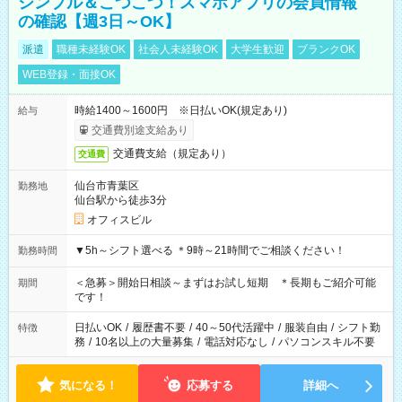
シンプル＆こつこつ！スマホアプリの会員情報
の確認【週3日～OK】
派遣
職種未経験OK
社会人未経験OK
大学生歓迎
ブランクOK
WEB登録・面接OK
時給1400～1600円 ※日払いOK(規定あり)
給与
交通費別途支給あり
交通費支給（規定あり）
交通費
仙台市青葉区
勤務地
仙台駅から徒歩3分
オフィスビル
▼5h～シフト選べる ＊9時～21時間でご相談ください！
勤務時間
＜急募＞開始日相談～まずはお試し短期 ＊長期もご紹介可能
期間
です！
日払いOK
/
履歴書不要
/
40～50代活躍中
/
服装自由
/
シフト勤
特徴
務
/
10名以上の大量募集
/
電話対応なし
/
パソコンスキル不要
気になる！
応募する
詳細へ