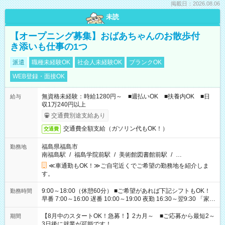
掲載日：2026.08.06
未読
【オープニング募集】おばあちゃんのお散歩付
き添いも仕事の1つ
派遣
職種未経験OK
社会人未経験OK
ブランクOK
WEB登録・面接OK
無資格未経験：時給1280円～ ■週払いOK ■扶養内OK ■日
給与
収1万240円以上
交通費別途支給あり
交通費全額支給（ガソリン代もOK！）
交通費
福島県福島市
勤務地
南福島駅
/
福島学院前駅
/
美術館図書館前駅
/
…
≪車通勤もOK！≫ご自宅近くでご希望の勤務地を紹介しま
す。
9:00～18:00（休憩60分） ■ご希望があれば下記シフトもOK！
勤務時間
早番 7:00～16:00 遅番 10:00～19:00 夜勤 16:30～翌9:30 「家族
と休みを合わせたい」 「余裕を持って夕飯の準備がしたい」
「できれば残業はしたくない」 など、ご希望を教えてください
【8月中のスタートOK！急募！】2カ月～ ■ご応募から最短2～
期間
ね。 ※Wワーク希望の方へ 今ご覧のお仕事で希望する勤務時間
3日後に就業が可能です！