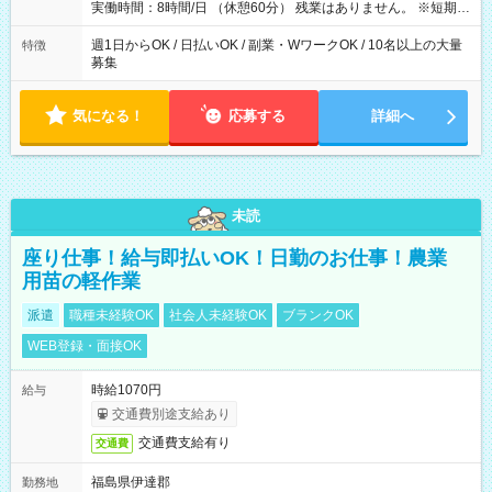
実働時間：8時間/日 （休憩60分） 残業はありません。 ※短期の
募集は行っておりません。予めご了承くださいませ。
週1日からOK / 日払いOK / 副業・WワークOK / 10名以上の大量
特徴
募集
気になる！
応募する
詳細へ
未読
座り仕事！給与即払いOK！日勤のお仕事！農業
用苗の軽作業
派遣
職種未経験OK
社会人未経験OK
ブランクOK
WEB登録・面接OK
時給1070円
給与
交通費別途支給あり
交通費支給有り
交通費
福島県伊達郡
勤務地