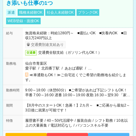
き添いも仕事の1つ
派遣
職種未経験OK
社会人未経験OK
ブランクOK
WEB登録・面接OK
無資格未経験：時給1280円～ ■週払いOK ■扶養内OK ■日
給与
収1万240円以上
交通費別途支給あり
交通費全額支給（ガソリン代もOK！）
交通費
仙台市青葉区
勤務地
愛子駅
/
北四番丁駅
/
あおば通駅
/
…
≪車通勤もOK！≫ご自宅近くでご希望の勤務地を紹介しま
す。
9:00～18:00（休憩60分） ■ご希望があれば下記シフトもOK！
勤務時間
早番 7:00～16:00 遅番 10:00～19:00 夜勤 16:30～翌9:30 「家族
と休みを合わせたい」 「余裕を持って夕飯の準備がしたい」
「できれば残業はしたくない」 など、ご希望を教えてください
【8月中のスタートOK！急募！】2カ月～ ■ご応募から最短2～
期間
ね。 ※Wワーク希望の方へ 今ご覧のお仕事で希望する勤務時間
3日後に就業が可能です！
と、もう1つのお仕事の勤務時間。 合計で週40時間を超える場
合は応募できません。
履歴書不要
/
40～50代活躍中
/
服装自由
/
シフト勤務
/
10名以
特徴
上の大量募集
/
電話対応なし
/
パソコンスキル不要