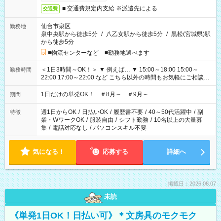
■ 交通費規定内支給 ※派遣先による
交通費
仙台市泉区
勤務地
泉中央駅から徒歩5分
/
八乙女駅から徒歩5分
/
黒松(宮城県)駅
から徒歩5分
■物流センターなど ■勤務地選べます
＜1日3時間～OK！＞ ▼ 例えば… ▼ 15:00～18:00 15:00～
勤務時間
22:00 17:00～22:00 など こちら以外の時間もお気軽にご相談く
ださい！
1日だけの単発OK！ ＃8月～ ＃9月～
期間
週1日からOK
/
日払いOK
/
履歴書不要
/
40～50代活躍中
/
副
特徴
業・WワークOK
/
服装自由
/
シフト勤務
/
10名以上の大量募
集
/
電話対応なし
/
パソコンスキル不要
気になる！
応募する
詳細へ
掲載日：2026.08.07
未読
《単発1日OK！日払い可》＊文房具のモクモク