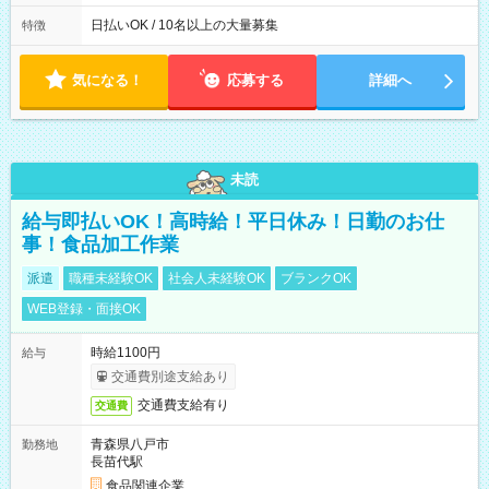
働8時間） ※週5日勤務（場所次第では週4も有り） ※配達状況
によって時間外での勤務可能性有り ※案件により多少の前後あ
日払いOK / 10名以上の大量募集
特徴
り ※配達が完了次第、帰社OKです
気になる！
応募する
詳細へ
未読
給与即払いOK！高時給！平日休み！日勤のお仕
事！食品加工作業
派遣
職種未経験OK
社会人未経験OK
ブランクOK
WEB登録・面接OK
時給1100円
給与
交通費別途支給あり
交通費支給有り
交通費
青森県八戸市
勤務地
長苗代駅
食品関連企業