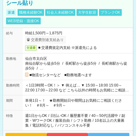
シール貼り
派遣
職種未経験OK
社会人未経験OK
大学生歓迎
ブランクOK
WEB登録・面接OK
時給1,500円～1,875円
給与
交通費別途支給あり
■ 交通費規定内支給 ※派遣先による
交通費
仙台市太白区
勤務地
南仙台駅から徒歩5分
/
長町駅から徒歩5分
/
長町南駅から徒
歩5分
/
…
■物流センターなど ■勤務地選べます
＜1日3時間～OK！＞ ▼ 例えば… ▼ 15:00～18:00 15:00～
勤務時間
22:00 17:00～22:00 など こちら以外の時間もお気軽にご相談く
ださい！
単発1日～！ ★勤務開始日や期間はお気軽にご相談くださ
期間
い！ ＃8月～ ＃9月～
週1日からOK
/
日払いOK
/
履歴書不要
/
40～50代活躍中
/
副
特徴
業・WワークOK
/
服装自由
/
シフト勤務
/
10名以上の大量募
集
/
電話対応なし
/
パソコンスキル不要