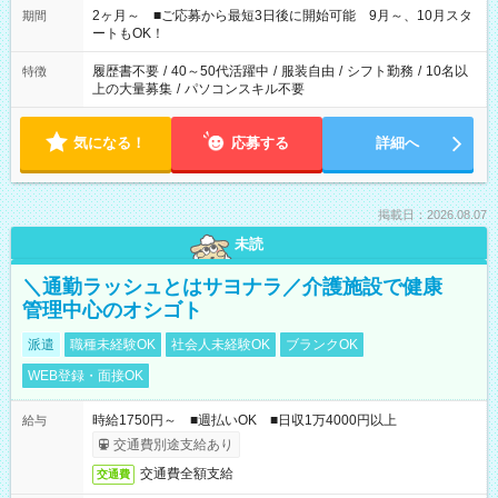
「できれば残業はしたくない」 など、ご希望があれば教えてく
2ヶ月～ ■ご応募から最短3日後に開始可能 9月～、10月スタ
期間
ださいね。 ※Wワーク希望の方へ 今ご覧のお仕事で希望する勤
ートもOK！
務時間と、もう1つのお仕事の勤務時間が 合計で週40時間を超
える場合は応募できません
履歴書不要
/
40～50代活躍中
/
服装自由
/
シフト勤務
/
10名以
特徴
上の大量募集
/
パソコンスキル不要
気になる！
応募する
詳細へ
掲載日：2026.08.07
未読
＼通勤ラッシュとはサヨナラ／介護施設で健康
管理中心のオシゴト
派遣
職種未経験OK
社会人未経験OK
ブランクOK
WEB登録・面接OK
時給1750円～ ■週払いOK ■日収1万4000円以上
給与
交通費別途支給あり
交通費全額支給
交通費