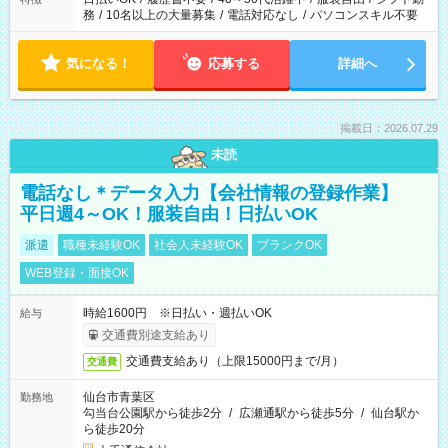
務
/
10名以上の大量募集
/
電話対応なし
/
パソコンスキル不要
気になる！
応募する
詳細へ
掲載日：2026.07.29
未読
電話なし＊データ入力【会社情報の登録作業】
平日週4～OK！服装自由！日払いOK
派遣
職種未経験OK
社会人未経験OK
ブランクOK
WEB登録・面接OK
時給1600円 ※日払い・週払いOK
給与
交通費別途支給あり
交通費支給あり（上限15000円まで/月）
交通費
仙台市青葉区
勤務地
勾当台公園駅から徒歩2分
/
広瀬通駅から徒歩5分
/
仙台駅か
ら徒歩20分