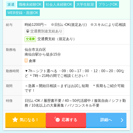
派遣
職種未経験OK
社会人未経験OK
大学生歓迎
ブランクOK
WEB登録・面接OK
時給1200円～ ※日払いOK(規定あり) ※スキルにより応相談
給与
交通費別途支給あり
交通費支給（規定あり）
交通費
仙台市太白区
勤務地
南仙台駅から徒歩15分
倉庫
▼7h～シフト選べる ・09：00～17：00 ・12：00～20：00な
勤務時間
ど ＊7時～21時の間でご相談ください！
＜急募＞開始日相談～まずはお試し短期 ＊長期もご紹介可能
期間
です！
日払いOK
/
履歴書不要
/
40～50代活躍中
/
服装自由
/
シフト勤
特徴
務
/
10名以上の大量募集
/
パソコンスキル不要
気になる！
応募する
詳細へ