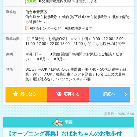
■ 交通費規定内支給 ※派遣先による
交通費
仙台市青葉区
勤務地
仙台駅から徒歩5分
/
仙台(地下鉄)駅から徒歩5分
/
北仙台駅か
ら徒歩5分
/
…
■物流センターなど ■勤務地選べます
【1日3時間～も相談OK!】 ＜シフト例＞ 9:00～12:00 12:00～
勤務時間
17:00 17:00～22:00 18:00～21:00 など こちら以外の時間帯も
お気軽にご相談ください！
単発1日～！ ★勤務開始日や期間はお気軽にご相談くださ
期間
い！ ＃8月～ ＃9月～
週1日からOK
/
日払いOK
/
履歴書不要
/
40～50代活躍中
/
副
特徴
業・WワークOK
/
服装自由
/
シフト勤務
/
10名以上の大量募
集
/
電話対応なし
/
パソコンスキル不要
気になる！
応募する
詳細へ
掲載日：2026.08.06
未読
【オープニング募集】おばあちゃんのお散歩付