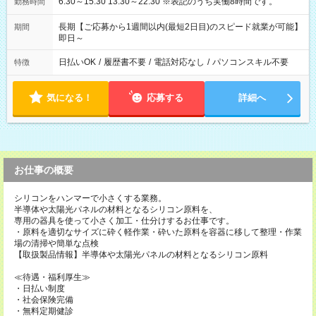
6:30～15:30 13:30～22:30 ※表記のうち実働8時間です。
勤務時間
長期【ご応募から1週間以内(最短2日目)のスピード就業が可能】
期間
即日～
日払いOK
/
履歴書不要
/
電話対応なし
/
パソコンスキル不要
特徴
気になる！
応募する
詳細へ
お仕事の概要
シリコンをハンマーで小さくする業務。
半導体や太陽光パネルの材料となるシリコン原料を、
専用の器具を使って小さく加工・仕分けするお仕事です。
・原料を適切なサイズに砕く軽作業・砕いた原料を容器に移して整理・作業
場の清掃や簡単な点検
【取扱製品情報】半導体や太陽光パネルの材料となるシリコン原料
≪待遇・福利厚生≫
・日払い制度
・社会保険完備
・無料定期健診