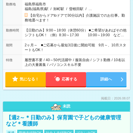
福島県福島市
勤務地
福島(福島県)駅
/
卸町駅
/
曽根田駅
/
…
【自宅からドアtoドアで30分以内】介護施設でのお仕事。勤
務地選べます！
【日勤のみ】9:00～18:00（休憩60分） ■ご希望があればその他
勤務時間
シフトもOK！ （例）8:30～17:30 10:00～19:00 など
「家族とお休みを合わせたい」 「余裕を持って夕飯の準備がし
たい」 「できれば残業はしたくない」 など、ご希望があれば教
2ヶ月～ ■ご応募から最短3日後に開始可能 9月～、10月スタ
期間
えてくださいね。 ※Wワーク希望の方へ 今ご覧のお仕事で希望
ートもOK！
する勤務時間と、もう1つのお仕事の勤務時間。 合計で週40時
間を超える場合は応募できません
履歴書不要
/
40～50代活躍中
/
服装自由
/
シフト勤務
/
10名以
特徴
上の大量募集
/
パソコンスキル不要
気になる！
応募する
詳細へ
掲載日：2026.08.07
未読
【週2～＊日勤のみ】保育園で子どもの健康管理
など＊看護師