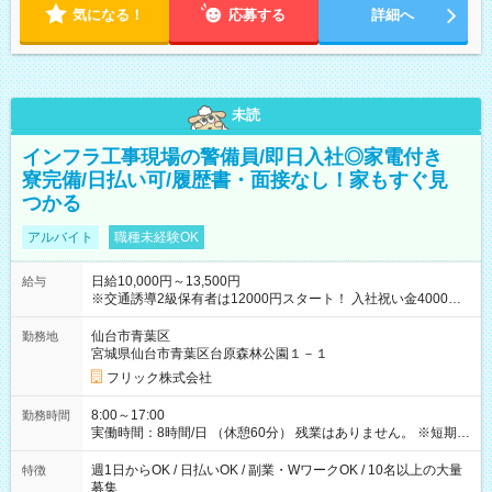
気になる！
応募する
詳細へ
未読
インフラ工事現場の警備員/即日入社◎家電付き
寮完備/日払い可/履歴書・面接なし！家もすぐ見
つかる
アルバイト
職種未経験OK
日給10,000円～13,500円
給与
※交通誘導2級保有者は12000円スタート！ 入社祝い金4000円
【試用期間】試用期間なし
仙台市青葉区
勤務地
宮城県仙台市青葉区台原森林公園１－１
フリック株式会社
8:00～17:00
勤務時間
実働時間：8時間/日 （休憩60分） 残業はありません。 ※短期の
募集は行っておりません。予めご了承くださいませ。
週1日からOK / 日払いOK / 副業・WワークOK / 10名以上の大量
特徴
募集