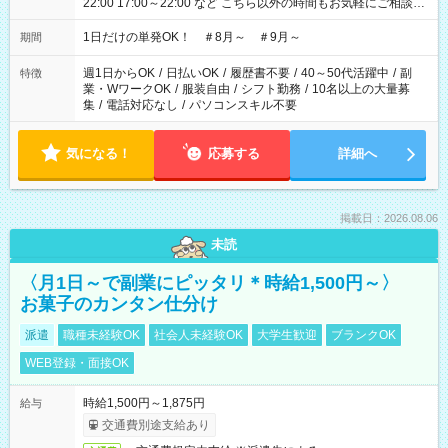
22:00 17:00～22:00 など こちら以外の時間もお気軽にご相談く
ださい！
1日だけの単発OK！ ＃8月～ ＃9月～
期間
週1日からOK
/
日払いOK
/
履歴書不要
/
40～50代活躍中
/
副
特徴
業・WワークOK
/
服装自由
/
シフト勤務
/
10名以上の大量募
集
/
電話対応なし
/
パソコンスキル不要
気になる！
応募する
詳細へ
掲載日：2026.08.06
未読
〈月1日～で副業にピッタリ＊時給1,500円～〉
お菓子のカンタン仕分け
派遣
職種未経験OK
社会人未経験OK
大学生歓迎
ブランクOK
WEB登録・面接OK
時給1,500円～1,875円
給与
交通費別途支給あり