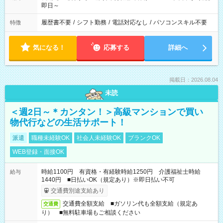
即日～
履歴書不要
/
シフト勤務
/
電話対応なし
/
パソコンスキル不要
特徴
気になる！
応募する
詳細へ
掲載日：2026.08.04
未読
＜週2日～＊カンタン！＞高級マンションで買い
物代行などの生活サポート！
派遣
職種未経験OK
社会人未経験OK
ブランクOK
WEB登録・面接OK
時給1100円 有資格・有経験時給1250円 介護福祉士時給
給与
1440円 ■日払いOK（規定あり）※即日払い不可
交通費別途支給あり
交通費全額支給 ■ガソリン代も全額支給（規定あ
交通費
り） ■無料駐車場もご相談ください