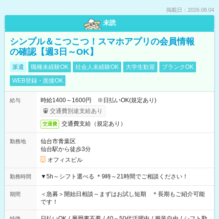
掲載日：2026.08.04
未読
シンプル＆こつこつ！スマホアプリの会員情報
の確認【週3日～OK】
派遣
職種未経験OK
社会人未経験OK
大学生歓迎
ブランクOK
WEB登録・面接OK
時給1400～1600円 ※日払いOK(規定あり)
給与
交通費別途支給あり
交通費支給（規定あり）
交通費
仙台市青葉区
勤務地
仙台駅から徒歩3分
オフィスビル
▼5h～シフト選べる ＊9時～21時間でご相談ください！
勤務時間
＜急募＞開始日相談～まずはお試し短期 ＊長期もご紹介可能
期間
です！
日払いOK
/
履歴書不要
/
40～50代活躍中
/
服装自由
/
シフト勤
特徴