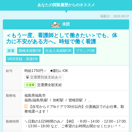
あなたの閲覧履歴からのオススメ
掲載日：2026.08.07
未読
＜もう一度、看護師として働きたい＞でも、体
力に不安がある方へ。時短で働く看護
派遣
職種未経験OK
社会人未経験OK
ブランクOK
WEB登録・面接OK
時給1750円～ ■週払いOK
給与
交通費別途支給あり
交通費全額支給
交通費
福島県福島市
勤務地
福島(福島県)駅
/
卸町駅
/
曽根田駅
/
…
【自宅からドアtoドアで30分以内】介護施設でのお仕事。勤
務地選べます！
＼日勤の1日5時間のみ／ 【例】 ・9:00～14:00 ・12:00～17:00
勤務時間
・13:00～18:00 など、ご希望のお時間お聞かせください＾＾
「家族とお休みを合わせたい」 「子どもの迎えに行きたい」