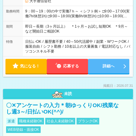
大手通信会社
9：00～19：00の中で実働7ｈ～ ＜シフト例＞ □9:00～17:00(実
勤務時間
働7h/休憩1h) □9:00～18:00(実働8h/休憩1h) □10:00～18:00(実
働7h/休憩1h) □10:00～19:00(実働8h/休憩1h) ＊時間固定ＯＫ
即日～長期（3ヶ月以上） ＊1ヶ月～お試し短期OK ＊9月～
期間
など開始日ご相談OK
日払いOK
/
履歴書不要
/
40～50代活躍中
/
副業・WワークOK
/
特徴
服装自由
/
シフト勤務
/
10名以上の大量募集
/
電話対応なし
/
パ
ソコンスキル不要
気になる！
応募する
詳細へ
掲載日：2026.07.31
未読
〇✕アンケートの入力＊朝ゆっくりOK/残業な
し週3～/日払いOK(^^)/
派遣
職種未経験OK
社会人未経験OK
ブランクOK
WEB登録・面接OK