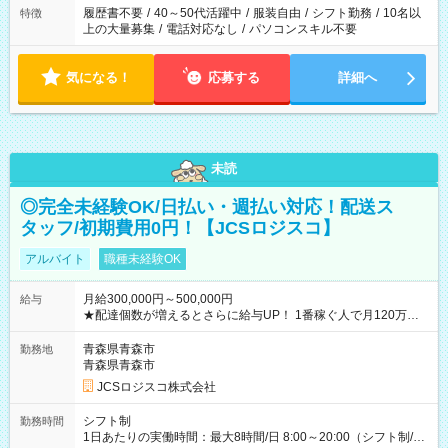
履歴書不要
/
40～50代活躍中
/
服装自由
/
シフト勤務
/
10名以
特徴
上の大量募集
/
電話対応なし
/
パソコンスキル不要
気になる！
応募する
詳細へ
未読
◎完全未経験OK/日払い・週払い対応！配送ス
タッフ/初期費用0円！【JCSロジスコ】
アルバイト
職種未経験OK
月給300,000円～500,000円
給与
★配達個数が増えるとさらに給与UP！ 1番稼ぐ人で月120万ほ
ど！ ・主要都市エリア 月収55万円／週5日稼働 月収65万~112
万円／週6日稼働 ・地方郊外エリア 月収40万円／週5日稼働 月
青森県青森市
勤務地
収40万円~50万円／週6日稼働 ＜モデルイメージ＞ ■月収50万
青森県青森市
円 (27歳男性/江東区在住)※元建築関係 1日150個配達×25日勤務
JCSロジスコ株式会社
(日休み) ■月収80万円(43歳男性/墨田区在住)※元営業 1日200個
配達×25日勤務(月休み) 【試用期間】試用期間なし
シフト制
勤務時間
1日あたりの実働時間：最大8時間/日 8:00～20:00（シフト制/実