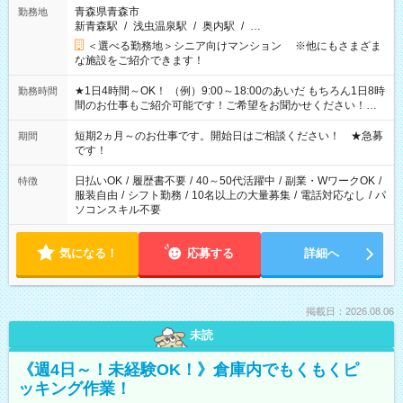
青森県青森市
勤務地
新青森駅
/
浅虫温泉駅
/
奥内駅
/
…
＜選べる勤務地＞シニア向けマンション ※他にもさまざま
な施設をご紹介できます！
★1日4時間～OK！ （例）9:00～18:00のあいだ もちろん1日8時
勤務時間
間のお仕事もご紹介可能です！ご希望をお聞かせください！★
家庭の都合でお休みが必要な場合も遠慮なくご相談ください。
※週最低15時間以上の勤務が必要です
短期2ヵ月～のお仕事です。開始日はご相談ください！ ★急募
期間
です！
日払いOK
/
履歴書不要
/
40～50代活躍中
/
副業・WワークOK
/
特徴
服装自由
/
シフト勤務
/
10名以上の大量募集
/
電話対応なし
/
パ
ソコンスキル不要
気になる！
応募する
詳細へ
掲載日：2026.08.06
未読
《週4日～！未経験OK！》倉庫内でもくもくピ
ッキング作業！