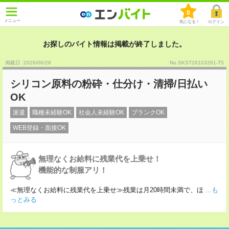
0
メニュー
気になる！
ログイン
お探しのバイト情報は掲載が終了しました。
掲載日 :2026
/
06
/
28
No.SKST26103261-T5
シリコン原料の粉砕・仕分け・清掃/日払い
OK
派遣
職種未経験OK
社会人未経験OK
ブランクOK
WEB登録・面接OK
無理なくお給料に残業代を上乗せ！
機能的な制服アリ！
≪無理なくお給料に残業代を上乗せ≫残業は月20時間未満で、ほ
...も
っとみる