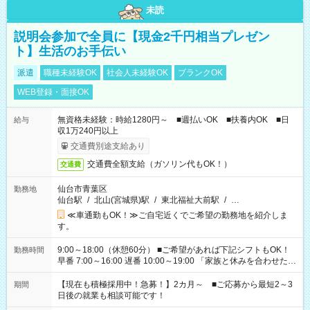
未読
説明会参加で全員に【現金2千円相当プレゼン
ト】生活のお手伝い
派遣
職種未経験OK
社会人未経験OK
ブランクOK
WEB登録・面接OK
無資格未経験：時給1280円～ ■週払いOK ■扶養内OK ■日
給与
収1万240円以上
交通費別途支給あり
交通費全額支給（ガソリン代もOK！）
交通費
仙台市青葉区
勤務地
仙台駅
/
北山(宮城県)駅
/
東北福祉大前駅
/
…
≪車通勤もOK！≫ご自宅近くでご希望の勤務地を紹介しま
す。
9:00～18:00（休憩60分） ■ご希望があれば下記シフトもOK！
勤務時間
早番 7:00～16:00 遅番 10:00～19:00 「家族と休みを合わせた
い」 「余裕を持って夕飯の準備がしたい」 「できれば残業はし
たくない」 など、ご希望を教えてくださいね。 ※Wワーク希望
【現在も積極採用中！急募！】2カ月～ ■ご応募から最短2～3
期間
の方へ 今ご覧のお仕事で希望する勤務時間と、もう1つのお仕事
日後の就業も相談可能です！
の勤務時間。 合計で週40時間を超える場合は応募できません。