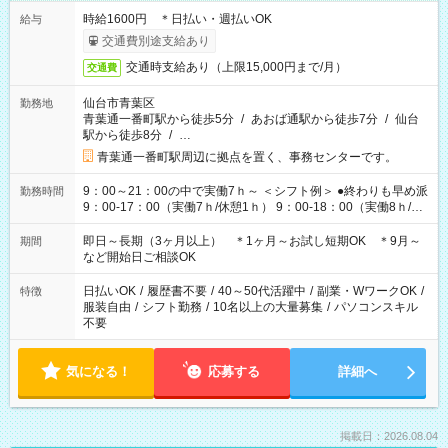
時給1600円 ＊日払い・週払いOK
給与
交通費別途支給あり
交通時支給あり（上限15,000円まで/月）
交通費
仙台市青葉区
勤務地
青葉通一番町駅から徒歩5分
/
あおば通駅から徒歩7分
/
仙台
駅から徒歩8分
/
…
青葉通一番町駅周辺に拠点を置く、事務センターです。
9：00～21：00の中で実働7ｈ～ ＜シフト例＞ ●終わりも早め派
勤務時間
9：00-17：00（実働7ｈ/休憩1ｈ） 9：00-18：00（実働8ｈ/休
憩1ｈ） 10：00-19：00（実働8ｈ/休憩1ｈ） ●朝ゆっくり派
11：00-20：00（実働8ｈ/休憩1ｈ） 12：00-20：00（実働7ｈ/
即日～長期（3ヶ月以上） ＊1ヶ月～お試し短期OK ＊9月～
期間
休憩1ｈ） 12：00-21：00（実働8ｈ/休憩1ｈ） 13：00-22：
など開始日ご相談OK
00（実働8ｈ/休憩1ｈ） ＊時間帯固定OK
日払いOK
/
履歴書不要
/
40～50代活躍中
/
副業・WワークOK
/
特徴
服装自由
/
シフト勤務
/
10名以上の大量募集
/
パソコンスキル
不要
気になる！
応募する
詳細へ
掲載日：2026.08.04