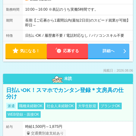
10:00～16:00 ※表記のうち実働5時間です。
勤務時間
長期【ご応募から1週間以内(最短2日目)のスピード就業が可能】
期間
即日～
日払いOK
/
履歴書不要
/
電話対応なし
/
パソコンスキル不要
特徴
気になる！
応募する
詳細へ
掲載日：2026.08.06
未読
日払いOK！スマホでカンタン登録＊文房具の仕
分け
派遣
職種未経験OK
社会人未経験OK
大学生歓迎
ブランクOK
WEB登録・面接OK
時給1,500円～1,875円
給与
交通費別途支給あり