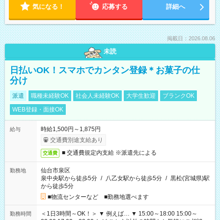
気になる！
応募する
詳細へ
掲載日：2026.08.06
未読
日払いOK！スマホでカンタン登録＊お菓子の仕
分け
派遣
職種未経験OK
社会人未経験OK
大学生歓迎
ブランクOK
WEB登録・面接OK
時給1,500円～1,875円
給与
交通費別途支給あり
■ 交通費規定内支給 ※派遣先による
交通費
仙台市泉区
勤務地
泉中央駅から徒歩5分
/
八乙女駅から徒歩5分
/
黒松(宮城県)駅
から徒歩5分
■物流センターなど ■勤務地選べます
＜1日3時間～OK！＞ ▼ 例えば… ▼ 15:00～18:00 15:00～
勤務時間