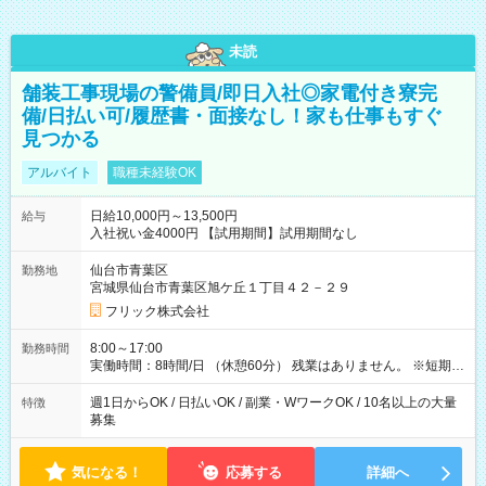
未読
舗装工事現場の警備員/即日入社◎家電付き寮完
備/日払い可/履歴書・面接なし！家も仕事もすぐ
見つかる
アルバイト
職種未経験OK
日給10,000円～13,500円
給与
入社祝い金4000円 【試用期間】試用期間なし
仙台市青葉区
勤務地
宮城県仙台市青葉区旭ケ丘１丁目４２－２９
フリック株式会社
8:00～17:00
勤務時間
実働時間：8時間/日 （休憩60分） 残業はありません。 ※短期の
募集は行っておりません。予めご了承くださいませ。
週1日からOK / 日払いOK / 副業・WワークOK / 10名以上の大量
特徴
募集
気になる！
応募する
詳細へ