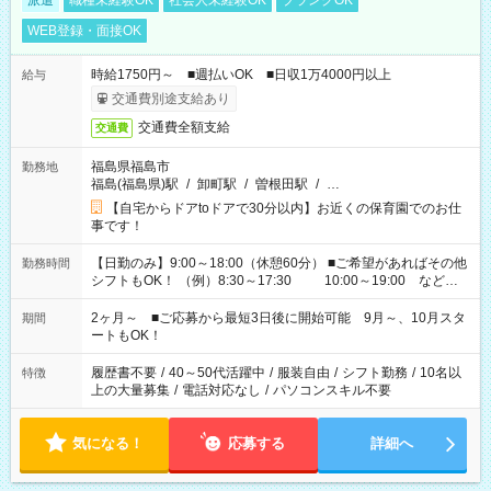
派遣
職種未経験OK
社会人未経験OK
ブランクOK
WEB登録・面接OK
時給1750円～ ■週払いOK ■日収1万4000円以上
給与
交通費別途支給あり
交通費全額支給
交通費
福島県福島市
勤務地
福島(福島県)駅
/
卸町駅
/
曽根田駅
/
…
【自宅からドアtoドアで30分以内】お近くの保育園でのお仕
事です！
【日勤のみ】9:00～18:00（休憩60分） ■ご希望があればその他
勤務時間
シフトもOK！ （例）8:30～17:30 10:00～19:00 など
「家族とお休みを合わせたい」 「余裕を持って夕飯の準備がし
たい」 「できれば残業はしたくない」 など、ご希望があれば教
2ヶ月～ ■ご応募から最短3日後に開始可能 9月～、10月スタ
期間
えてくださいね。 ※Wワーク希望の方へ 今ご覧のお仕事で希望
ートもOK！
する勤務時間と、もう1つのお仕事の勤務時間。 合計で週40時
間を超える場合は応募できません
履歴書不要
/
40～50代活躍中
/
服装自由
/
シフト勤務
/
10名以
特徴
上の大量募集
/
電話対応なし
/
パソコンスキル不要
気になる！
応募する
詳細へ