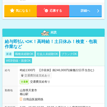
気になる！
応募する
詳細へ
未読
給与即払いOK！高時給！土日休み！検査・包装
作業など
派遣
職種未経験OK
社会人未経験OK
ブランクOK
WEB登録・面接OK
時給1300円 【月収例】例246,000円(稼働22日手当含む)
給与
交通費別途支給あり
交通費支給有り
交通費
山形県天童市
勤務地
楯山駅
日用品医薬関係