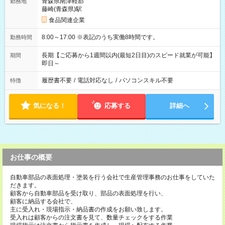
青森県南津軽郡
勤務地
藤崎(青森県)駅
食品関連企業
8:00～17:00 ※表記のうち実働8時間です。
勤務時間
長期【ご応募から1週間以内(最短2日目)のスピード就業が可能】
期間
即日～
履歴書不要
/
電話対応なし
/
パソコンスキル不要
特徴
気になる！
応募する
詳細へ
お仕事の概要
自動車部品の表面処理・塗装を行う会社で生産管理事務のお仕事をしていた
だきます。
顧客から自動車部品を受け取り、部品の表面処理を行い、
顧客に納品する会社で、
主に受入れ・現場指示・納品書の作成をお願い致します。
受入れは顧客からの注文書を見て、数量チェックをする作業