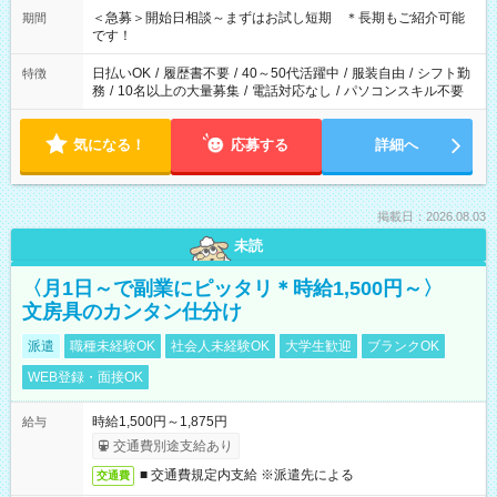
＜急募＞開始日相談～まずはお試し短期 ＊長期もご紹介可能
期間
です！
日払いOK
/
履歴書不要
/
40～50代活躍中
/
服装自由
/
シフト勤
特徴
務
/
10名以上の大量募集
/
電話対応なし
/
パソコンスキル不要
気になる！
応募する
詳細へ
掲載日：2026.08.03
未読
〈月1日～で副業にピッタリ＊時給1,500円～〉
文房具のカンタン仕分け
派遣
職種未経験OK
社会人未経験OK
大学生歓迎
ブランクOK
WEB登録・面接OK
時給1,500円～1,875円
給与
交通費別途支給あり
■ 交通費規定内支給 ※派遣先による
交通費