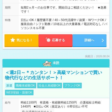
家庭の都合でお休みが必要な場合も遠慮なくご相談ください。
※週最低15時間以上の勤務が必要です
短期2ヵ月～のお仕事です。開始日はご相談ください！ ★急募
期間
です！
日払いOK
/
履歴書不要
/
40～50代活躍中
/
副業・WワークOK
/
特徴
服装自由
/
シフト勤務
/
10名以上の大量募集
/
電話対応なし
/
パ
ソコンスキル不要
気になる！
応募する
詳細へ
掲載日：2026.08.04
未読
＜週2日～＊カンタン！＞高級マンションで買い
物代行などの生活サポート！
派遣
職種未経験OK
社会人未経験OK
ブランクOK
WEB登録・面接OK
時給1100円 有資格・有経験時給1250円 介護福祉士時給
給与
1440円 ■日払いOK（規定あり）※即日払い不可