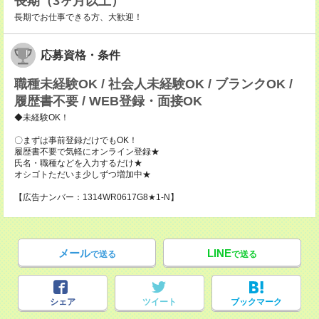
長期（3ヶ月以上）
長期でお仕事できる方、大歓迎！
応募資格・条件
職種未経験OK / 社会人未経験OK / ブランクOK /
履歴書不要 / WEB登録・面接OK
◆未経験OK！
〇まずは事前登録だけでもOK！
履歴書不要で気軽にオンライン登録★
氏名・職種などを入力するだけ★
オシゴトただいま少しずつ増加中★
【広告ナンバー：1314WR0617G8★1-N】
メール
LINE
で送る
で送る
シェア
ツイート
ブックマーク