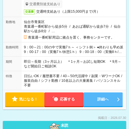
交通費別途支給あり
交通時支給あり（上限15,000円まで/月）
交通費
仙台市青葉区
勤務地
青葉通一番町駅から徒歩5分
/
あおば通駅から徒歩7分
/
仙台
駅から徒歩8分
/
…
青葉通一番町駅周辺に拠点を置く、事務センターです。
9：00～21：00の中で実働7ｈ～ ＜シフト例＞ ●終わりも早め派
勤務時間
9：00-17：00（実働7ｈ/休憩1ｈ） 9：00-18：00（実働8ｈ/休
憩1ｈ） 10：00-19：00（実働8ｈ/休憩1ｈ） ●朝ゆっくり派
11：00-20：00（実働8ｈ/休憩1ｈ） 12：00-20：00（実働7ｈ/
即日～長期（3ヶ月以上） ＊1ヶ月～お試し短期OK ＊9月～
期間
休憩1ｈ） 12：00-21：00（実働8ｈ/休憩1ｈ） 13：00-22：
など開始日ご相談OK
00（実働8ｈ/休憩1ｈ） ＊時間帯固定OK
日払いOK
/
履歴書不要
/
40～50代活躍中
/
副業・WワークOK
/
特徴
服装自由
/
シフト勤務
/
10名以上の大量募集
/
パソコンスキル
不要
気になる！
応募する
詳細へ
掲載日：2026.07.30
未読