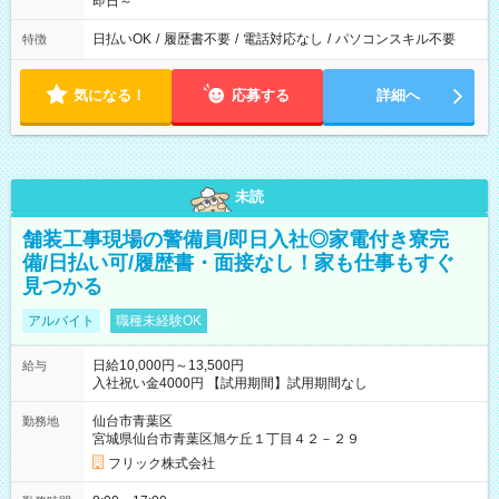
即日～
日払いOK
/
履歴書不要
/
電話対応なし
/
パソコンスキル不要
特徴
気になる！
応募する
詳細へ
未読
舗装工事現場の警備員/即日入社◎家電付き寮完
備/日払い可/履歴書・面接なし！家も仕事もすぐ
見つかる
アルバイト
職種未経験OK
日給10,000円～13,500円
給与
入社祝い金4000円 【試用期間】試用期間なし
仙台市青葉区
勤務地
宮城県仙台市青葉区旭ケ丘１丁目４２－２９
フリック株式会社