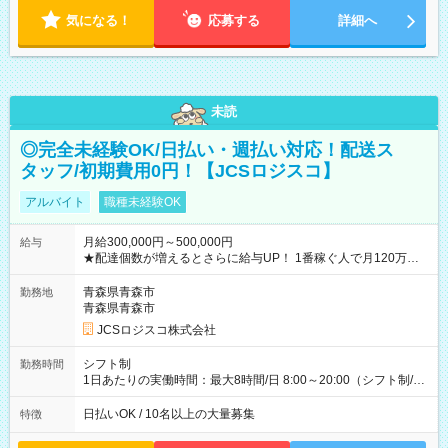
気になる！
応募する
詳細へ
未読
◎完全未経験OK/日払い・週払い対応！配送ス
タッフ/初期費用0円！【JCSロジスコ】
アルバイト
職種未経験OK
月給300,000円～500,000円
給与
★配達個数が増えるとさらに給与UP！ 1番稼ぐ人で月120万ほ
ど！ ・主要都市エリア 月収55万円／週5日稼働 月収65万~112
万円／週6日稼働 ・地方郊外エリア 月収40万円／週5日稼働 月
青森県青森市
勤務地
収40万円~50万円／週6日稼働 ＜モデルイメージ＞ ■月収50万
青森県青森市
円 (27歳男性/江東区在住)※元建築関係 1日150個配達×25日勤務
JCSロジスコ株式会社
(日休み) ■月収80万円(43歳男性/墨田区在住)※元営業 1日200個
配達×25日勤務(月休み) 【試用期間】試用期間なし
シフト制
勤務時間
1日あたりの実働時間：最大8時間/日 8:00～20:00（シフト制/実
働8時間） ※週5日勤務（場所次第では週4も有り） ※配達状況
によって時間外での勤務可能性有り ※案件により多少の前後あ
日払いOK / 10名以上の大量募集
特徴
り ※配達が完了次第、帰社OKです