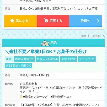
ード就業が可能】即日～
日払いOK
/
履歴書不要
/
電話対応なし
/
パソコンスキル不要
特徴
気になる！
応募する
詳細へ
掲載日：2026.08.05
未読
＼来社不要／単発1日OK＊お菓子の仕分け
派遣
職種未経験OK
社会人未経験OK
大学生歓迎
ブランクOK
WEB登録・面接OK
時給1,500円～1,875円
給与
宮城県石巻市
勤務地
石巻駅からバイク・車
/
蛇田駅からバイク・車
/
渡波駅からバ
イク・車
/
…
■物流センターなど ■勤務地選べます
【1日3時間～も相談OK!】午前中のみや18時以降などのシフト
勤務時間