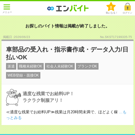
0
メニュー
気になる！
ログイン
お探しのバイト情報は掲載が終了しました。
掲載日 :2026
/
06
/
23
No.SKST17199335-T5
車部品の受入れ・指示書作成・データ入力/日
払いOK
派遣
職種未経験OK
社会人未経験OK
ブランクOK
WEB登録・面接OK
適度な残業でお給料UP！
ラクラク制服アリ！
≪適度な残業でお給料UP≫残業は月20時間未満で、ほどよく稼
...も
っとみる