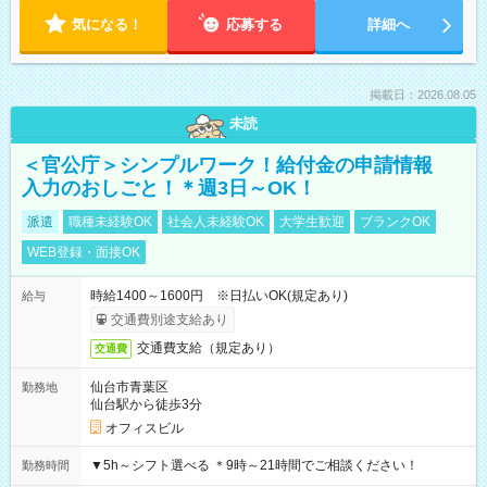
気になる！
応募する
詳細へ
掲載日：2026.08.05
未読
＜官公庁＞シンプルワーク！給付金の申請情報
入力のおしごと！＊週3日～OK！
派遣
職種未経験OK
社会人未経験OK
大学生歓迎
ブランクOK
WEB登録・面接OK
時給1400～1600円 ※日払いOK(規定あり)
給与
交通費別途支給あり
交通費支給（規定あり）
交通費
仙台市青葉区
勤務地
仙台駅から徒歩3分
オフィスビル
▼5h～シフト選べる ＊9時～21時間でご相談ください！
勤務時間