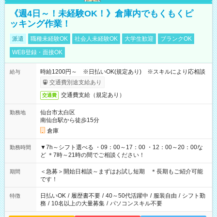
《週4日～！未経験OK！》倉庫内でもくもくピ
ッキング作業！
派遣
職種未経験OK
社会人未経験OK
大学生歓迎
ブランクOK
WEB登録・面接OK
時給1200円～ ※日払いOK(規定あり) ※スキルにより応相談
給与
交通費別途支給あり
交通費支給（規定あり）
交通費
仙台市太白区
勤務地
南仙台駅から徒歩15分
倉庫
▼7h～シフト選べる ・09：00～17：00 ・12：00～20：00な
勤務時間
ど ＊7時～21時の間でご相談ください！
＜急募＞開始日相談～まずはお試し短期 ＊長期もご紹介可能
期間
です！
日払いOK
/
履歴書不要
/
40～50代活躍中
/
服装自由
/
シフト勤
特徴
務
/
10名以上の大量募集
/
パソコンスキル不要