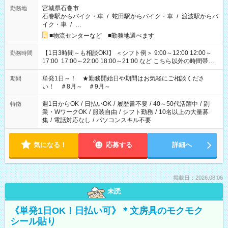
宮城県石巻市
勤務地
石巻駅からバイク・車
/
蛇田駅からバイク・車
/
渡波駅からバ
イク・車
/
…
■物流センターなど ■勤務地選べます
【1日3時間～も相談OK!】 ＜シフト例＞ 9:00～12:00 12:00～
勤務時間
17:00 17:00～22:00 18:00～21:00 など こちら以外の時間帯も
お気軽にご相談ください！
単発1日～！ ★勤務開始日や期間はお気軽にご相談くださ
期間
い！ ＃8月～ ＃9月～
週1日からOK
/
日払いOK
/
履歴書不要
/
40～50代活躍中
/
副
特徴
業・WワークOK
/
服装自由
/
シフト勤務
/
10名以上の大量募
集
/
電話対応なし
/
パソコンスキル不要
気になる！
応募する
詳細へ
掲載日：2026.08.06
未読
《単発1日OK！日払い可》＊文房具のモクモク
シール貼り