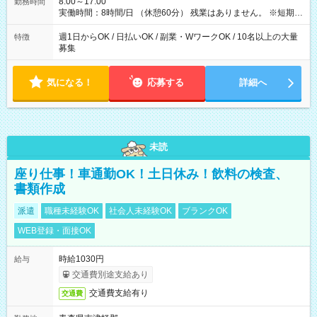
8:00～17:00
勤務時間
実働時間：8時間/日 （休憩60分） 残業はありません。 ※短期の
募集は行っておりません。予めご了承くださいませ。
週1日からOK / 日払いOK / 副業・WワークOK / 10名以上の大量
特徴
募集
気になる！
応募する
詳細へ
未読
座り仕事！車通勤OK！土日休み！飲料の検査、
書類作成
派遣
職種未経験OK
社会人未経験OK
ブランクOK
WEB登録・面接OK
時給1030円
給与
交通費別途支給あり
交通費支給有り
交通費