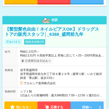
未読
【髪型髪色自由！ネイルピアスOK】ドラッグス
トアの販売スタッフ│_6388_盛岡前九年
アルバイト
職種未経験OK
時給1,131円～
給与
時給1131円 ※高校卒業以上 昇格に応じて＋20～200円昇給あり
（大学生は＋20円まで） ※高校生は対象外 試用期間あり：入社
交通費別途支給あり
日から3ヶ月間／本採用と待遇は変わりません。 【試用期間】試
用期間あり 試用期間の長さ：3ヶ月 雇用形態、給与は本採用時
岩手県盛岡市
勤務地
と同じです。
岩手県盛岡市前九年三丁目６番２６号（最寄り駅：いわて銀河
鉄道「青山駅」徒歩13分）
ウエルシア薬局株式会社
シフト制
勤務時間
1日あたりの実働時間：最大8時間/日 7:00～12:00 ☆週3日の勤
務 7:00～15:00 ☆週2日の勤務
気になる！
応募する
詳細へ