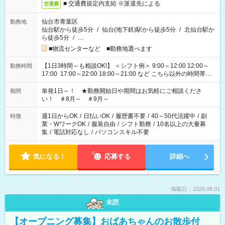
■ 交通費規定内支給 ※派遣先による
交通費
仙台市青葉区
勤務地
仙台駅から徒歩5分
/
仙台(地下鉄)駅から徒歩5分
/
北仙台駅か
ら徒歩5分
/
…
■物流センターなど ■勤務地選べます
【1日3時間～も相談OK!】 ＜シフト例＞ 9:00～12:00 12:00～
勤務時間
17:00 17:00～22:00 18:00～21:00 など こちら以外の時間帯も
お気軽にご相談ください！
単発1日～！ ★勤務開始日や期間はお気軽にご相談くださ
期間
い！ ＃8月～ ＃9月～
週1日からOK
/
日払いOK
/
履歴書不要
/
40～50代活躍中
/
副
特徴
業・WワークOK
/
服装自由
/
シフト勤務
/
10名以上の大量募
集
/
電話対応なし
/
パソコンスキル不要
気になる！
応募する
詳細へ
掲載日：2026.08.01
未読
【オープニング募集】おばあちゃんのお散歩付