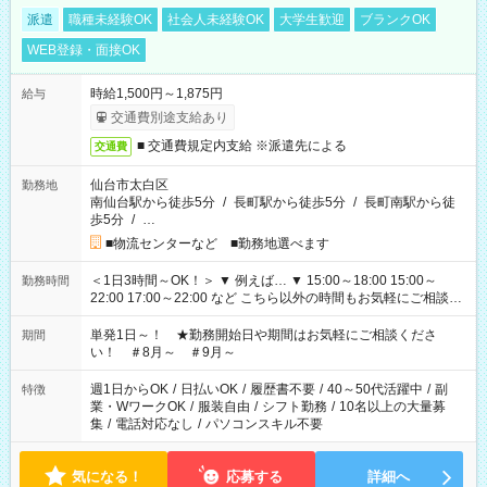
派遣
職種未経験OK
社会人未経験OK
大学生歓迎
ブランクOK
WEB登録・面接OK
時給1,500円～1,875円
給与
交通費別途支給あり
■ 交通費規定内支給 ※派遣先による
交通費
仙台市太白区
勤務地
南仙台駅から徒歩5分
/
長町駅から徒歩5分
/
長町南駅から徒
歩5分
/
…
■物流センターなど ■勤務地選べます
＜1日3時間～OK！＞ ▼ 例えば… ▼ 15:00～18:00 15:00～
勤務時間
22:00 17:00～22:00 など こちら以外の時間もお気軽にご相談く
ださい！
単発1日～！ ★勤務開始日や期間はお気軽にご相談くださ
期間
い！ ＃8月～ ＃9月～
週1日からOK
/
日払いOK
/
履歴書不要
/
40～50代活躍中
/
副
特徴
業・WワークOK
/
服装自由
/
シフト勤務
/
10名以上の大量募
集
/
電話対応なし
/
パソコンスキル不要
気になる！
応募する
詳細へ