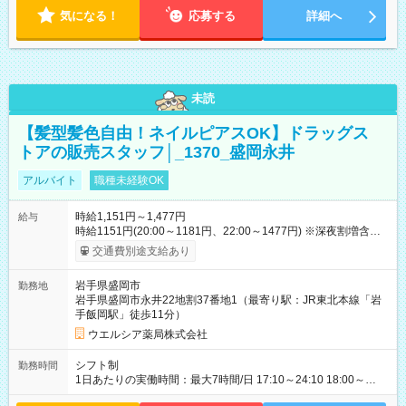
気になる！
応募する
詳細へ
未読
【髪型髪色自由！ネイルピアスOK】ドラッグス
トアの販売スタッフ│_1370_盛岡永井
アルバイト
職種未経験OK
時給1,151円～1,477円
給与
時給1151円(20:00～1181円、22:00～1477円) ※深夜割増含む
※高校卒業以上 昇格に応じて＋20～200円昇給あり （大学生は
交通費別途支給あり
＋20円まで） ※高校生は対象外 試用期間あり：入社日から3ヶ
月間／本採用と待遇は変わりません。 【試用期間】試用期間あ
岩手県盛岡市
勤務地
り 試用期間の長さ：3ヶ月 雇用形態、給与は本採用時と同じで
岩手県盛岡市永井22地割37番地1（最寄り駅：JR東北本線「岩
す。
手飯岡駅」徒歩11分）
ウエルシア薬局株式会社
シフト制
勤務時間
1日あたりの実働時間：最大7時間/日 17:10～24:10 18:00～
24:10 20:00～24:10 ☆週4日の勤務 19:10～24:10 ☆週4日の勤