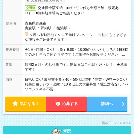
交通費別途支給あり
交通費全額支給 ■ガソリン代も全額支給（規定あ
交通費
り） ■無料駐車場もご相談ください
青森県青森市
勤務地
青森駅
/
野内駅
/
後潟駅
/
…
＜選べる勤務地＞シニア向けマンション ※他にもさまざま
な施設をご紹介できます！
★1日4時間～OK！ （例）9:00～18:00のあいだ もちろん1日8時
勤務時間
間のお仕事もご紹介可能です！ご希望をお聞かせください！★
家庭の都合でお休みが必要な場合も遠慮なくご相談ください。
※週最低15時間以上の勤務が必要です
短期2ヵ月～のお仕事です。開始日はご相談ください！ ★急募
期間
です！
日払いOK
/
履歴書不要
/
40～50代活躍中
/
副業・WワークOK
/
特徴
服装自由
/
シフト勤務
/
10名以上の大量募集
/
電話対応なし
/
パ
ソコンスキル不要
気になる！
応募する
詳細へ
掲載日：2026.08.06
未読