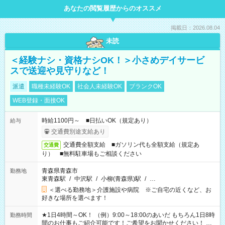
あなたの閲覧履歴からのオススメ
掲載日：2026.08.04
未読
＜経験ナシ・資格ナシOK！＞小さめデイサービ
スで送迎や見守りなど！
派遣
職種未経験OK
社会人未経験OK
ブランクOK
WEB登録・面接OK
時給1100円～ ■日払いOK（規定あり）
給与
交通費別途支給あり
交通費全額支給 ■ガソリン代も全額支給（規定あ
交通費
り） ■無料駐車場もご相談ください
青森県青森市
勤務地
東青森駅
/
中沢駅
/
小柳(青森県)駅
/
…
＜選べる勤務地＞介護施設や病院 ※ご自宅の近くなど、お
好きな場所を選べます！
★1日4時間～OK！ （例）9:00～18:00のあいだ もちろん1日8時
勤務時間
間のお仕事もご紹介可能です！ご希望をお聞かせください！ ★