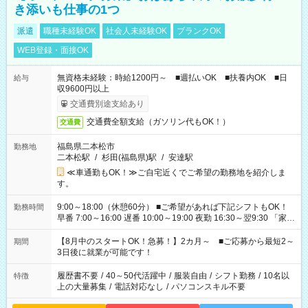
き添いも仕事の1つ
派遣
職種未経験OK
社会人未経験OK
ブランクOK
WEB登録・面接OK
無資格未経験：時給1200円～ ■週払いOK ■扶養内OK ■日
給与
収9600円以上
交通費別途支給あり
交通費全額支給（ガソリン代もOK！）
交通費
福島県二本松市
勤務地
二本松駅
/
杉田(福島県)駅
/
安達駅
≪車通勤もOK！≫ご自宅近くでご希望の勤務地を紹介しま
す。
9:00～18:00（休憩60分） ■ご希望があれば下記シフトもOK！
勤務時間
早番 7:00～16:00 遅番 10:00～19:00 夜勤 16:30～翌9:30 「家族
と休みを合わせたい」 「余裕を持って夕飯の準備がしたい」
「できれば残業はしたくない」 など、ご希望を教えてください
【8月中のスタートOK！急募！】2カ月～ ■ご応募から最短2～
期間
ね。 ※Wワーク希望の方へ 今ご覧のお仕事で希望する勤務時間
3日後に就業が可能です！
と、もう1つのお仕事の勤務時間。 合計で週40時間を超える場
合は応募できません。
履歴書不要
/
40～50代活躍中
/
服装自由
/
シフト勤務
/
10名以
特徴
上の大量募集
/
電話対応なし
/
パソコンスキル不要