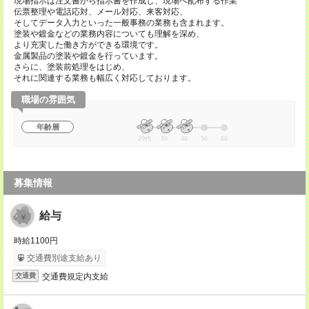
現場指示は注文書から指示書を作成し、現場へ配布する作業
伝票整理や電話応対、メール対応、来客対応、
そしてデータ入力といった一般事務の業務も含まれます。
塗装や鍍金などの業務内容についても理解を深め、
より充実した働き方ができる環境です。
金属製品の塗装や鍍金を行っています。
さらに、塗装前処理をはじめ、
それに関連する業務も幅広く対応しております。
職場の雰囲気
年齢層
20代
30
40
50
60
募集情報
給与
時給1100円
交通費別途支給あり
交通費規定内支給
交通費