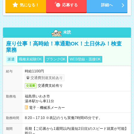
気になる！
応募する
詳細へ
未読
座り仕事！高時給！車通勤OK！土日休み！検査
業務
派遣
職種未経験OK
ブランクOK
WEB登録・面接OK
時給1100円
給与
交通費別途支給あり
交通費支給有り
交通費
福島県いわき市
勤務地
湯本駅から車11分
電子・機械系メーカー
8:20～17:10 ※表記のうち実働7時間45分です。
勤務時間
長期【ご応募から1週間以内(最短2日目)のスピード就業が可能】
期間
即日～