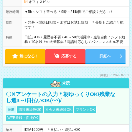
オフィスビル
▼5h～シフト選べる ＊9時～21時間でご相談ください！
勤務時間
＜急募＞開始日相談～まずはお試し短期 ＊長期もご紹介可能
期間
です！
日払いOK
/
履歴書不要
/
40～50代活躍中
/
服装自由
/
シフト勤
特徴
務
/
10名以上の大量募集
/
電話対応なし
/
パソコンスキル不要
気になる！
応募する
詳細へ
掲載日：2026.07.31
未読
〇✕アンケートの入力＊朝ゆっくりOK/残業な
し週3～/日払いOK(^^)/
派遣
職種未経験OK
社会人未経験OK
ブランクOK
WEB登録・面接OK
時給1600円 ＊日払い・週払いOK
給与