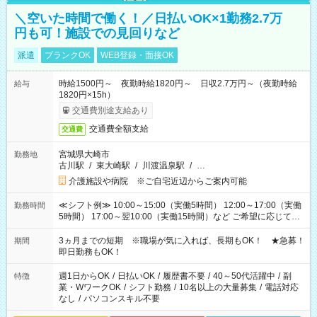
＼空いた時間で働く！／日払いOK×1勤務2.7万
円も可！施設での見回りなど
派遣
ブランクOK
WEB登録・面接OK
時給1500円～ 夜勤時給1820円～ 日収2.7万円～（夜勤時給
給与
1820円×15h）
交通費別途支給あり
交通費全額支給
交通費
宮城県大崎市
勤務地
古川駅
/
東大崎駅
/
川渡温泉駅
/
…
介護施設や病院 ※ご自宅近辺からご案内可能
≪シフト例≫ 10:00～15:00（実働5時間） 12:00～17:00（実働
勤務時間
5時間） 17:00～翌10:00（実働15時間）など ご希望に応じて、
働く時間は調整できます！ お気軽に担当へ相談ください！
3ヵ月までの短期 ※職場が気に入れば、長期もOK！ ★急募！
期間
即日勤務もOK！
週1日からOK
/
日払いOK
/
履歴書不要
/
40～50代活躍中
/
副
特徴
業・WワークOK
/
シフト勤務
/
10名以上の大量募集
/
電話対応
なし
/
パソコンスキル不要