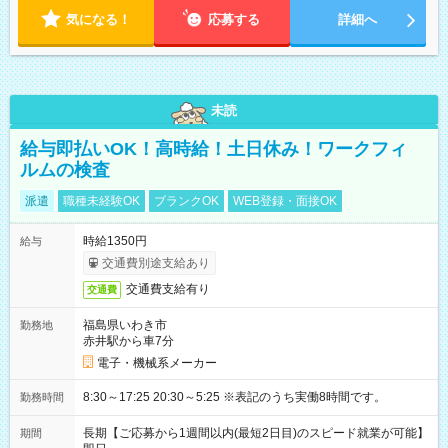
務
気になる！
応募する
詳細へ
未読
給与即払いOK！高時給！土日休み！ワークフィ
ルムの検査
派遣
職種未経験OK
ブランクOK
WEB登録・面接OK
時給1350円
給与
交通費別途支給あり
交通費支給有り
交通費
福島県いわき市
勤務地
赤井駅から車7分
電子・機械系メーカー
8:30～17:25 20:30～5:25 ※表記のうち実働8時間です。
勤務時間
長期【ご応募から1週間以内(最短2日目)のスピード就業が可能】
期間