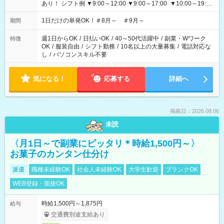
あり！ シフト例 ▼9:00～12:00 ▼9:00～17:00 ▼10:00～19:00
▼18:00～21:00
1日だけの単発OK！＃8月～ ＃9月～
期間
週1日からOK
/
日払いOK
/
40～50代活躍中
/
副業・Wワーク
特徴
OK
/
服装自由
/
シフト勤務
/
10名以上の大量募集
/
電話対応な
し
/
パソコンスキル不要
気になる！
応募する
詳細へ
掲載日：2026.08.06
未読
〈月1日～で副業にピッタリ＊時給1,500円～〉
お菓子のカンタン仕分け
派遣
職種未経験OK
社会人未経験OK
大学生歓迎
ブランクOK
WEB登録・面接OK
時給1,500円～1,875円
給与
交通費別途支給あり