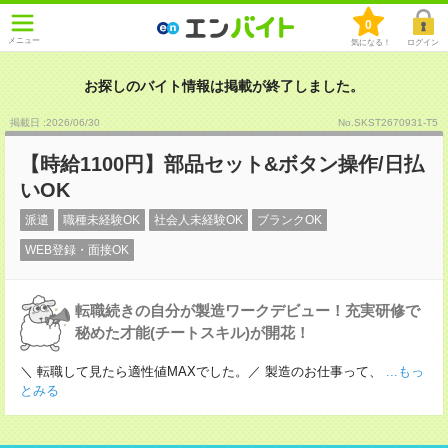
0
メニュー
気になる！
ログイン
お探しのバイト情報は掲載が終了しました。
掲載日 :2026
/
06
/
30
No.SKST2670931-T5
【時給1100円】部品セット&ボタン操作/日払
いOK
派遣
職種未経験OK
社会人未経験OK
ブランクOK
WEB登録・面接OK
転職続きの自分が製造ワークデビュー！充実研修で
秘めた才能(チートスキル)が開花！
＼ 転職して見たら適性値MAXでした。／ 製造のお仕事って、
...もっ
とみる