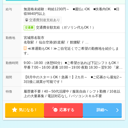
無資格未経験：時給1230円～ ■週払いOK ■扶養内OK ■日
給与
収9840円以上
交通費別途支給あり
交通費全額支給（ガソリン代もOK！）
交通費
宮城県名取市
勤務地
名取駅
/
仙台空港(鉄道)駅
/
館腰駅
/
…
≪車通勤もOK！≫ご自宅近くでご希望の勤務地を紹介しま
す。
9:00～18:00（休憩60分） ■ご希望があれば下記シフトもOK！
勤務時間
早番 7:00～16:00 遅番 10:00～19:00 夜勤 16:30～翌9:30 「家族
と休みを合わせたい」 「余裕を持って夕飯の準備がしたい」
「できれば残業はしたくない」 など、ご希望を教えてください
【8月中のスタートOK！急募！】2カ月～ ■ご応募から最短2～
期間
ね。 ※Wワーク希望の方へ 今ご覧のお仕事で希望する勤務時間
3日後に就業が可能です！
と、もう1つのお仕事の勤務時間。 合計で週40時間を超える場
合は応募できません。
履歴書不要
/
40～50代活躍中
/
服装自由
/
シフト勤務
/
10名以
特徴
上の大量募集
/
電話対応なし
/
パソコンスキル不要
気になる！
応募する
詳細へ