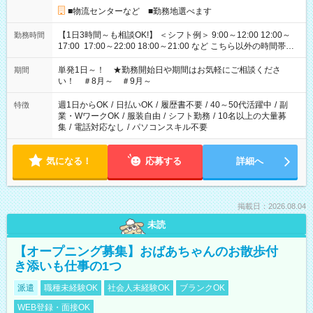
■物流センターなど ■勤務地選べます
【1日3時間～も相談OK!】 ＜シフト例＞ 9:00～12:00 12:00～
勤務時間
17:00 17:00～22:00 18:00～21:00 など こちら以外の時間帯も
お気軽にご相談ください！
単発1日～！ ★勤務開始日や期間はお気軽にご相談くださ
期間
い！ ＃8月～ ＃9月～
週1日からOK
/
日払いOK
/
履歴書不要
/
40～50代活躍中
/
副
特徴
業・WワークOK
/
服装自由
/
シフト勤務
/
10名以上の大量募
集
/
電話対応なし
/
パソコンスキル不要
気になる！
応募する
詳細へ
掲載日：2026.08.04
未読
【オープニング募集】おばあちゃんのお散歩付
き添いも仕事の1つ
派遣
職種未経験OK
社会人未経験OK
ブランクOK
WEB登録・面接OK