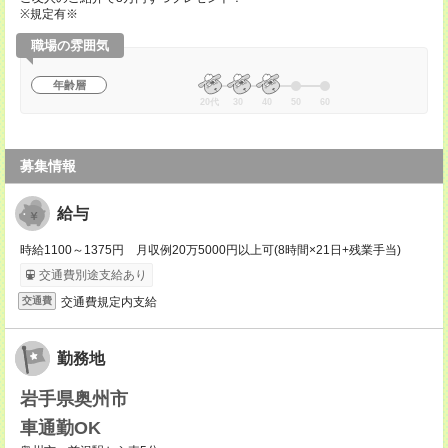
※規定有※
職場の雰囲気
年齢層
20代
30
40
50
60
募集情報
給与
時給1100～1375円 月収例20万5000円以上可(8時間×21日+残業手当)
交通費別途支給あり
交通費規定内支給
交通費
勤務地
岩手県奥州市
車通勤OK