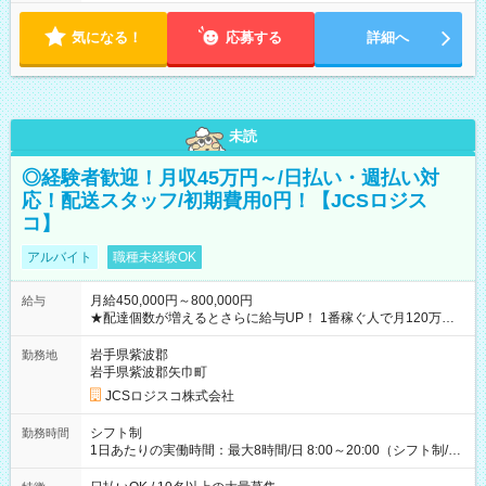
気になる！
応募する
詳細へ
未読
◎経験者歓迎！月収45万円～/日払い・週払い対
応！配送スタッフ/初期費用0円！【JCSロジス
コ】
アルバイト
職種未経験OK
月給450,000円～800,000円
給与
★配達個数が増えるとさらに給与UP！ 1番稼ぐ人で月120万ほ
ど！ ・主要都市エリア 月収55万円／週5日稼働 月収65万~112
万円／週6日稼働 ・地方郊外エリア 月収40万円／週5日稼働 月
岩手県紫波郡
勤務地
収40万円~50万円／週6日稼働 ＜モデルイメージ＞ ■月収50万
岩手県紫波郡矢巾町
円 (27歳男性/江東区在住)※元建築関係 1日150個配達×25日勤務
JCSロジスコ株式会社
(日休み) ■月収80万円(43歳男性/墨田区在住)※元営業 1日200個
配達×25日勤務(月休み) 【試用期間】試用期間なし
シフト制
勤務時間
1日あたりの実働時間：最大8時間/日 8:00～20:00（シフト制/実
働8時間） ※週5日勤務（場所次第では週4も有り） ※配達状況
によって時間外での勤務可能性有り ※案件により多少の前後あ