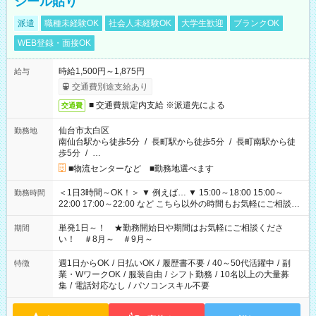
シール貼り
派遣
職種未経験OK
社会人未経験OK
大学生歓迎
ブランクOK
WEB登録・面接OK
時給1,500円～1,875円
給与
交通費別途支給あり
■ 交通費規定内支給 ※派遣先による
交通費
仙台市太白区
勤務地
南仙台駅から徒歩5分
/
長町駅から徒歩5分
/
長町南駅から徒
歩5分
/
…
■物流センターなど ■勤務地選べます
＜1日3時間～OK！＞ ▼ 例えば… ▼ 15:00～18:00 15:00～
勤務時間
22:00 17:00～22:00 など こちら以外の時間もお気軽にご相談く
ださい！
単発1日～！ ★勤務開始日や期間はお気軽にご相談くださ
期間
い！ ＃8月～ ＃9月～
週1日からOK
/
日払いOK
/
履歴書不要
/
40～50代活躍中
/
副
特徴
業・WワークOK
/
服装自由
/
シフト勤務
/
10名以上の大量募
集
/
電話対応なし
/
パソコンスキル不要