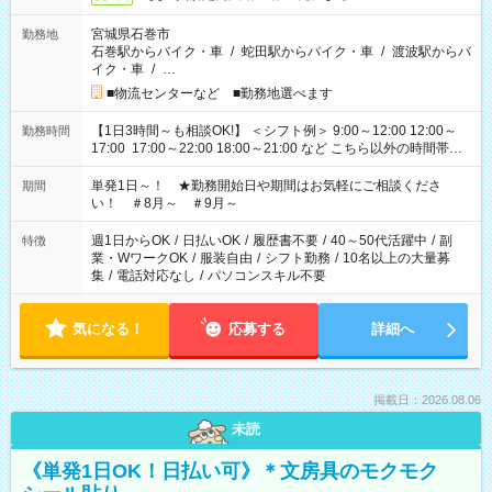
宮城県石巻市
勤務地
石巻駅からバイク・車
/
蛇田駅からバイク・車
/
渡波駅からバ
イク・車
/
…
■物流センターなど ■勤務地選べます
【1日3時間～も相談OK!】 ＜シフト例＞ 9:00～12:00 12:00～
勤務時間
17:00 17:00～22:00 18:00～21:00 など こちら以外の時間帯も
お気軽にご相談ください！
単発1日～！ ★勤務開始日や期間はお気軽にご相談くださ
期間
い！ ＃8月～ ＃9月～
週1日からOK
/
日払いOK
/
履歴書不要
/
40～50代活躍中
/
副
特徴
業・WワークOK
/
服装自由
/
シフト勤務
/
10名以上の大量募
集
/
電話対応なし
/
パソコンスキル不要
気になる！
応募する
詳細へ
掲載日：2026.08.06
未読
《単発1日OK！日払い可》＊文房具のモクモク