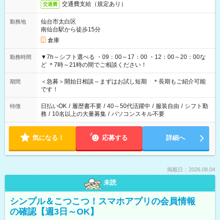
交通費支給（規定あり）
交通費
仙台市太白区
勤務地
南仙台駅から徒歩15分
倉庫
▼7h～シフト選べる ・09：00～17：00 ・12：00～20：00な
勤務時間
ど ＊7時～21時の間でご相談ください！
＜急募＞開始日相談～まずはお試し短期 ＊長期もご紹介可能
期間
です！
日払いOK
/
履歴書不要
/
40～50代活躍中
/
服装自由
/
シフト勤
特徴
務
/
10名以上の大量募集
/
パソコンスキル不要
気になる！
応募する
詳細へ
掲載日：2026.08.04
未読
シンプル＆こつこつ！スマホアプリの会員情報
の確認【週3日～OK】