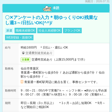
掲載日：2026.07.31
未読
〇✕アンケートの入力＊朝ゆっくりOK/残業な
し週3～/日払いOK(^^)/
派遣
職種未経験OK
社会人未経験OK
ブランクOK
WEB登録・面接OK
時給1600円 ＊日払い・週払いOK
給与
交通費別途支給あり
交通時支給あり（上限15,000円まで/月）
交通費
仙台市青葉区
勤務地
青葉通一番町駅から徒歩5分
/
あおば通駅から徒歩7分
/
仙台
駅から徒歩8分
/
…
青葉通一番町駅周辺に拠点を置く、事務センターです。
9：00～21：00の中で実働7ｈ～ ＜シフト例＞ ●終わりも早め派
勤務時間
9：00-17：00（実働7ｈ/休憩1ｈ） 9：00-18：00（実働8ｈ/休
憩1ｈ） 10：00-19：00（実働8ｈ/休憩1ｈ） ●朝ゆっくり派
11：00-20：00（実働8ｈ/休憩1ｈ） 12：00-20：00（実働7ｈ/
即日～長期（3ヶ月以上） ＊1ヶ月～お試し短期OK ＊9月～
期間
休憩1ｈ） 12：00-21：00（実働8ｈ/休憩1ｈ） 13：00-22：
など開始日ご相談OK
00（実働8ｈ/休憩1ｈ） ＊時間帯固定OK