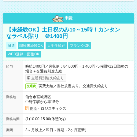
未読
【未経験OK】土日祝のみ10～15時！カンタン
なラベル貼り ＠1400円
派遣
職種未経験OK
大学生歓迎
ブランクOK
WEB登録・面接OK
時給1400円／月収例：84,000円＝1,400円×5時間×12日勤務の
給与
場合＋交通費別途支給
交通費別途支給あり
実費支給／当社規定あり。交通費支給あり
交通費
仙台市宮城野区
勤務地
中野栄駅から車15分
物流・ロジスティクス
(1)10:00-15:00(休憩0分)
勤務時間
3ヶ月以上／即日～長期（2ヶ月更新）
期間