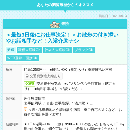
あなたの閲覧履歴からのオススメ
掲載日：2026.08.04
未読
＜最短3日後にお仕事決定！＞お散歩の付き添い
やお話相手など！入浴介助ナシ
派遣
職種未経験OK
社会人未経験OK
ブランクOK
WEB登録・面接OK
時給1250円～ ■日払いOK（規定あり）※即日払い不可
給与
交通費別途支給あり
交通費全額支給 ■ガソリン代も全額支給（規定あ
交通費
り） ■無料駐車場もご相談ください
岩手県盛岡市
勤務地
岩手飯岡駅
/
青山(岩手県)駅
/
浅岸駅
/
…
＜選べる勤務地＞介護施設や病院 ※ご自宅の近くなど、お
好きな場所を選べます！
★1日4時間～OK！ （例）9:00～18:00のあいだ もちろん1日8時
勤務時間
間のお仕事もご紹介可能です！ご希望をお聞かせください！★