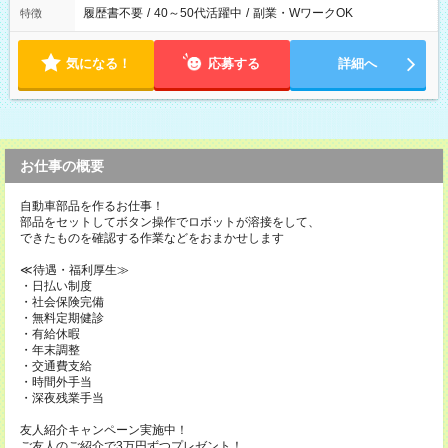
履歴書不要
/
40～50代活躍中
/
副業・WワークOK
特徴
気になる！
応募する
詳細へ
お仕事の概要
自動車部品を作るお仕事！
部品をセットしてボタン操作でロボットが溶接をして、
できたものを確認する作業などをおまかせします
≪待遇・福利厚生≫
・日払い制度
・社会保険完備
・無料定期健診
・有給休暇
・年末調整
・交通費支給
・時間外手当
・深夜残業手当
友人紹介キャンペーン実施中！
ご友人のご紹介で3万円ずつプレゼント！