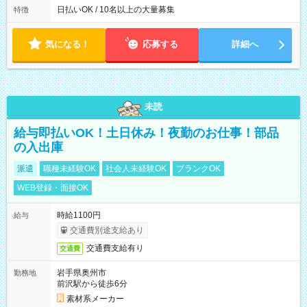
によって時間外での勤務可能性有り ※案件により多少の前後あ
日払いOK / 10名以上の大量募集
特徴
り ※配達が完了次第、帰社OKです
気になる！
応募する
詳細へ
未読
給与即払いOK！土日休み！夜勤のお仕事！部品
の入出庫
派遣
職種未経験OK
社会人未経験OK
ブランクOK
WEB登録・面接OK
時給1100円
給与
交通費別途支給あり
交通費支給有り
交通費
岩手県奥州市
勤務地
前沢駅から徒歩6分
素材系メーカー