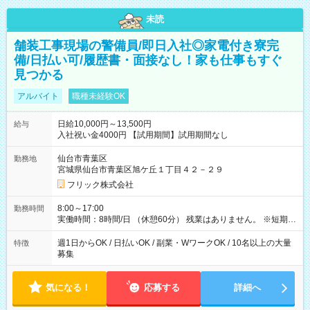
未読
舗装工事現場の警備員/即日入社◎家電付き寮完
備/日払い可/履歴書・面接なし！家も仕事もすぐ
見つかる
アルバイト
職種未経験OK
日給10,000円～13,500円
給与
入社祝い金4000円 【試用期間】試用期間なし
仙台市青葉区
勤務地
宮城県仙台市青葉区旭ケ丘１丁目４２－２９
フリック株式会社
8:00～17:00
勤務時間
実働時間：8時間/日 （休憩60分） 残業はありません。 ※短期の
募集は行っておりません。予めご了承くださいませ。
週1日からOK / 日払いOK / 副業・WワークOK / 10名以上の大量
特徴
募集
気になる！
応募する
詳細へ