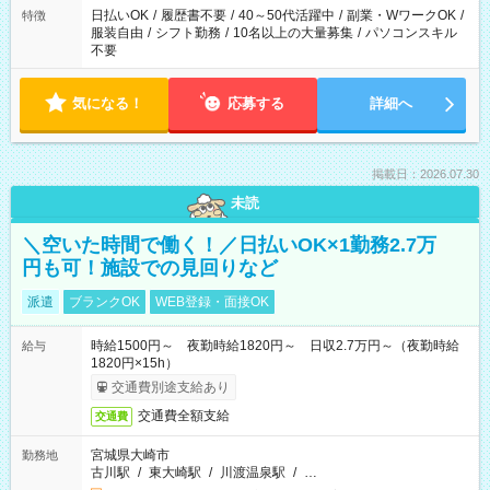
日払いOK
/
履歴書不要
/
40～50代活躍中
/
副業・WワークOK
/
特徴
服装自由
/
シフト勤務
/
10名以上の大量募集
/
パソコンスキル
不要
気になる！
応募する
詳細へ
掲載日：2026.07.30
未読
＼空いた時間で働く！／日払いOK×1勤務2.7万
円も可！施設での見回りなど
派遣
ブランクOK
WEB登録・面接OK
時給1500円～ 夜勤時給1820円～ 日収2.7万円～（夜勤時給
給与
1820円×15h）
交通費別途支給あり
交通費全額支給
交通費
宮城県大崎市
勤務地
古川駅
/
東大崎駅
/
川渡温泉駅
/
…