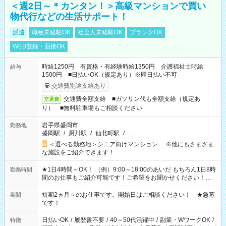
＜週2日～＊カンタン！＞高級マンションで買い
物代行などの生活サポート！
派遣
職種未経験OK
社会人未経験OK
ブランクOK
WEB登録・面接OK
時給1250円 有資格・有経験時給1350円 介護福祉士時給
給与
1500円 ■日払いOK（規定あり）※即日払い不可
交通費別途支給あり
交通費全額支給 ■ガソリン代も全額支給（規定あ
交通費
り） ■無料駐車場もご相談ください
岩手県盛岡市
勤務地
盛岡駅
/
厨川駅
/
仙北町駅
/
…
＜選べる勤務地＞シニア向けマンション ※他にもさまざま
な施設をご紹介できます！
★1日4時間～OK！ （例）9:00～18:00のあいだ もちろん1日8時
勤務時間
間のお仕事もご紹介可能です！ご希望をお聞かせください！★
家庭の都合でお休みが必要な場合も遠慮なくご相談ください。
※週最低15時間以上の勤務が必要です
短期2ヵ月～のお仕事です。開始日はご相談ください！ ★急募
期間
です！
日払いOK
/
履歴書不要
/
40～50代活躍中
/
副業・WワークOK
/
特徴