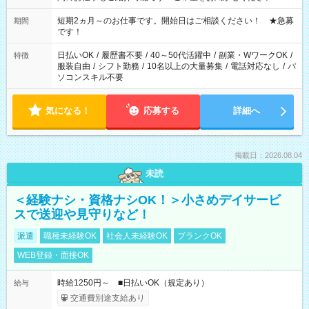
家庭の都合でお休みが必要な場合も遠慮なくご相談ください。
※週最低15時間以上の勤務が必要です
短期2ヵ月～のお仕事です。開始日はご相談ください！ ★急募
期間
です！
日払いOK
/
履歴書不要
/
40～50代活躍中
/
副業・WワークOK
/
特徴
服装自由
/
シフト勤務
/
10名以上の大量募集
/
電話対応なし
/
パ
ソコンスキル不要
気になる！
応募する
詳細へ
掲載日：2026.08.04
未読
＜経験ナシ・資格ナシOK！＞小さめデイサービ
スで送迎や見守りなど！
派遣
職種未経験OK
社会人未経験OK
ブランクOK
WEB登録・面接OK
時給1250円～ ■日払いOK（規定あり）
給与
交通費別途支給あり