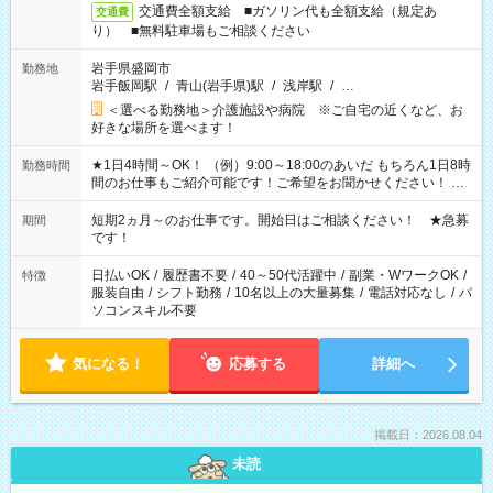
交通費全額支給 ■ガソリン代も全額支給（規定あ
交通費
り） ■無料駐車場もご相談ください
岩手県盛岡市
勤務地
岩手飯岡駅
/
青山(岩手県)駅
/
浅岸駅
/
…
＜選べる勤務地＞介護施設や病院 ※ご自宅の近くなど、お
好きな場所を選べます！
★1日4時間～OK！ （例）9:00～18:00のあいだ もちろん1日8時
勤務時間
間のお仕事もご紹介可能です！ご希望をお聞かせください！ ★
家庭の都合でお休みが必要な場合も遠慮なくご相談ください。
※週最低15時間以上の勤務が必要です
短期2ヵ月～のお仕事です。開始日はご相談ください！ ★急募
期間
です！
日払いOK
/
履歴書不要
/
40～50代活躍中
/
副業・WワークOK
/
特徴
服装自由
/
シフト勤務
/
10名以上の大量募集
/
電話対応なし
/
パ
ソコンスキル不要
気になる！
応募する
詳細へ
掲載日：2026.08.04
未読