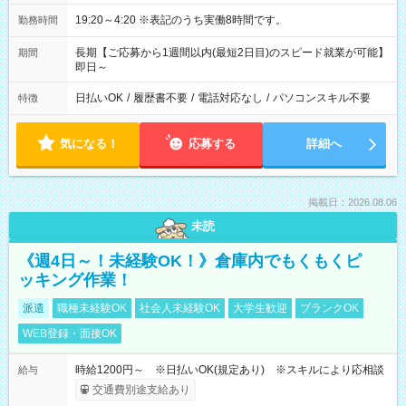
19:20～4:20 ※表記のうち実働8時間です。
勤務時間
長期【ご応募から1週間以内(最短2日目)のスピード就業が可能】
期間
即日～
日払いOK
/
履歴書不要
/
電話対応なし
/
パソコンスキル不要
特徴
気になる！
応募する
詳細へ
掲載日：2026.08.06
未読
《週4日～！未経験OK！》倉庫内でもくもくピ
ッキング作業！
派遣
職種未経験OK
社会人未経験OK
大学生歓迎
ブランクOK
WEB登録・面接OK
時給1200円～ ※日払いOK(規定あり) ※スキルにより応相談
給与
交通費別途支給あり