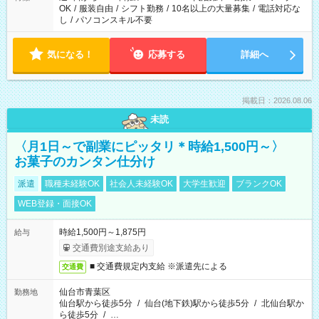
OK
/
服装自由
/
シフト勤務
/
10名以上の大量募集
/
電話対応な
し
/
パソコンスキル不要
気になる！
応募する
詳細へ
掲載日：2026.08.06
未読
〈月1日～で副業にピッタリ＊時給1,500円～〉
お菓子のカンタン仕分け
派遣
職種未経験OK
社会人未経験OK
大学生歓迎
ブランクOK
WEB登録・面接OK
時給1,500円～1,875円
給与
交通費別途支給あり
■ 交通費規定内支給 ※派遣先による
交通費
仙台市青葉区
勤務地
仙台駅から徒歩5分
/
仙台(地下鉄)駅から徒歩5分
/
北仙台駅か
ら徒歩5分
/
…