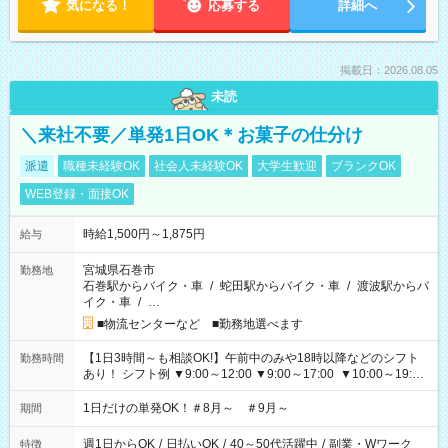
気になる！
応募する
詳細へ
掲載日：2026.08.05
未読
＼来社不要／単発1日OK＊お菓子の仕分け
派遣
職種未経験OK
社会人未経験OK
大学生歓迎
ブランクOK
WEB登録・面接OK
時給1,500円～1,875円
給与
宮城県石巻市
勤務地
石巻駅からバイク・車
/
蛇田駅からバイク・車
/
渡波駅からバ
イク・車
/
…
■物流センターなど ■勤務地選べます
【1日3時間～も相談OK!】午前中のみや18時以降などのシフト
勤務時間
あり！ シフト例 ▼9:00～12:00 ▼9:00～17:00 ▼10:00～19:00
▼18:00～21:00
1日だけの単発OK！＃8月～ ＃9月～
期間
週1日からOK
/
日払いOK
/
40～50代活躍中
/
副業・Wワーク
特徴