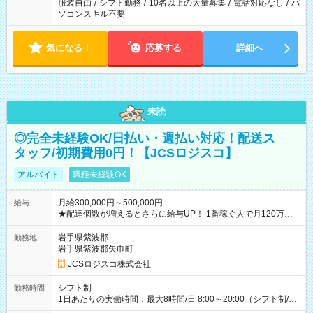
服装自由
/
シフト勤務
/
10名以上の大量募集
/
電話対応なし
/
パ
ソコンスキル不要
気になる！
応募する
詳細へ
未読
◎完全未経験OK/日払い・週払い対応！配送ス
タッフ/初期費用0円！【JCSロジスコ】
アルバイト
職種未経験OK
月給300,000円～500,000円
給与
★配達個数が増えるとさらに給与UP！ 1番稼ぐ人で月120万ほ
ど！ ・主要都市エリア 月収55万円／週5日稼働 月収65万~112
万円／週6日稼働 ・地方郊外エリア 月収40万円／週5日稼働 月
岩手県紫波郡
勤務地
収40万円~50万円／週6日稼働 ＜モデルイメージ＞ ■月収50万
岩手県紫波郡矢巾町
円 (27歳男性/江東区在住)※元建築関係 1日150個配達×25日勤務
JCSロジスコ株式会社
(日休み) ■月収80万円(43歳男性/墨田区在住)※元営業 1日200個
配達×25日勤務(月休み) 【試用期間】試用期間なし
シフト制
勤務時間
1日あたりの実働時間：最大8時間/日 8:00～20:00（シフト制/実
働8時間） ※週5日勤務（場所次第では週4も有り） ※配達状況