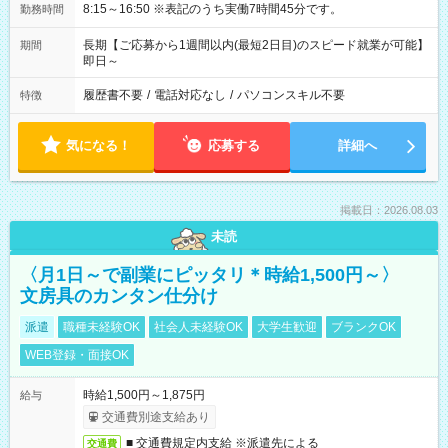
8:15～16:50 ※表記のうち実働7時間45分です。
勤務時間
長期【ご応募から1週間以内(最短2日目)のスピード就業が可能】
期間
即日～
履歴書不要
/
電話対応なし
/
パソコンスキル不要
特徴
気になる！
応募する
詳細へ
掲載日：2026.08.03
未読
〈月1日～で副業にピッタリ＊時給1,500円～〉
文房具のカンタン仕分け
派遣
職種未経験OK
社会人未経験OK
大学生歓迎
ブランクOK
WEB登録・面接OK
時給1,500円～1,875円
給与
交通費別途支給あり
■ 交通費規定内支給 ※派遣先による
交通費