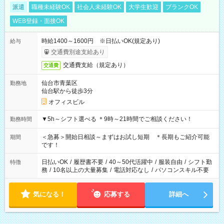
派遣
職種未経験OK
社会人未経験OK
大学生歓迎
ブランクOK
WEB登録・面接OK
時給1400～1600円 ※日払いOK(規定あり)
給与
交通費別途支給あり
交通費支給（規定あり）
交通費
仙台市青葉区
勤務地
仙台駅から徒歩3分
オフィスビル
▼5h～シフト選べる ＊9時～21時間でご相談ください！
勤務時間
＜急募＞開始日相談～まずはお試し短期 ＊長期もご紹介可能
期間
です！
日払いOK
/
履歴書不要
/
40～50代活躍中
/
服装自由
/
シフト勤
特徴
務
/
10名以上の大量募集
/
電話対応なし
/
パソコンスキル不要
気になる！
応募する
詳細へ