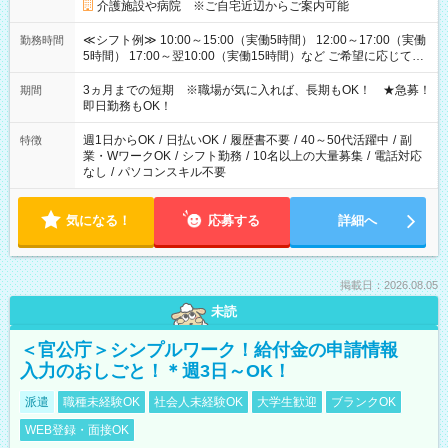
介護施設や病院 ※ご自宅近辺からご案内可能
≪シフト例≫ 10:00～15:00（実働5時間） 12:00～17:00（実働
勤務時間
5時間） 17:00～翌10:00（実働15時間）など ご希望に応じて、
働く時間は調整できます！ お気軽に担当へ相談ください！
3ヵ月までの短期 ※職場が気に入れば、長期もOK！ ★急募！
期間
即日勤務もOK！
週1日からOK
/
日払いOK
/
履歴書不要
/
40～50代活躍中
/
副
特徴
業・WワークOK
/
シフト勤務
/
10名以上の大量募集
/
電話対応
なし
/
パソコンスキル不要
気になる！
応募する
詳細へ
掲載日：2026.08.05
未読
＜官公庁＞シンプルワーク！給付金の申請情報
入力のおしごと！＊週3日～OK！
派遣
職種未経験OK
社会人未経験OK
大学生歓迎
ブランクOK
WEB登録・面接OK