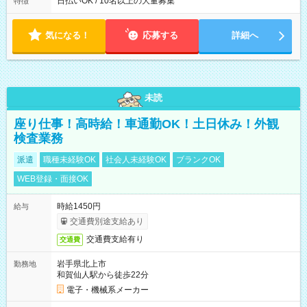
日払いOK / 10名以上の大量募集
特徴
り ※配達が完了次第、帰社OKです
気になる！
応募する
詳細へ
未読
座り仕事！高時給！車通勤OK！土日休み！外観
検査業務
派遣
職種未経験OK
社会人未経験OK
ブランクOK
WEB登録・面接OK
時給1450円
給与
交通費別途支給あり
交通費支給有り
交通費
岩手県北上市
勤務地
和賀仙人駅から徒歩22分
電子・機械系メーカー