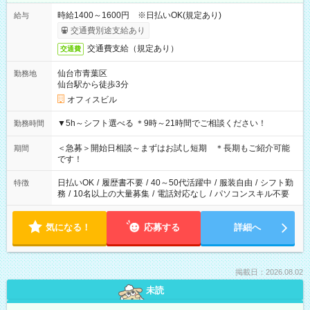
時給1400～1600円 ※日払いOK(規定あり)
給与
交通費別途支給あり
交通費支給（規定あり）
交通費
仙台市青葉区
勤務地
仙台駅から徒歩3分
オフィスビル
▼5h～シフト選べる ＊9時～21時間でご相談ください！
勤務時間
＜急募＞開始日相談～まずはお試し短期 ＊長期もご紹介可能
期間
です！
日払いOK
/
履歴書不要
/
40～50代活躍中
/
服装自由
/
シフト勤
特徴
務
/
10名以上の大量募集
/
電話対応なし
/
パソコンスキル不要
気になる！
応募する
詳細へ
掲載日：2026.08.02
未読