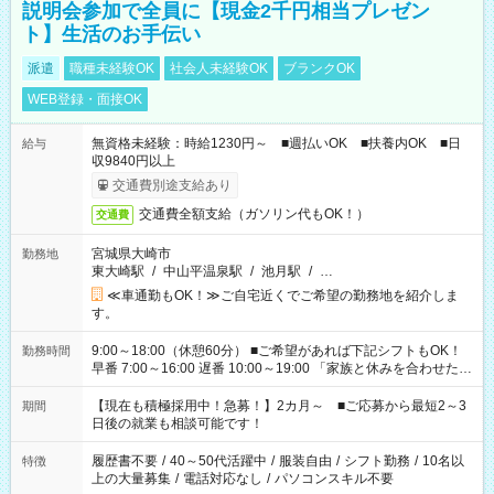
説明会参加で全員に【現金2千円相当プレゼン
ト】生活のお手伝い
派遣
職種未経験OK
社会人未経験OK
ブランクOK
WEB登録・面接OK
無資格未経験：時給1230円～ ■週払いOK ■扶養内OK ■日
給与
収9840円以上
交通費別途支給あり
交通費全額支給（ガソリン代もOK！）
交通費
宮城県大崎市
勤務地
東大崎駅
/
中山平温泉駅
/
池月駅
/
…
≪車通勤もOK！≫ご自宅近くでご希望の勤務地を紹介しま
す。
9:00～18:00（休憩60分） ■ご希望があれば下記シフトもOK！
勤務時間
早番 7:00～16:00 遅番 10:00～19:00 「家族と休みを合わせた
い」 「余裕を持って夕飯の準備がしたい」 「できれば残業はし
たくない」 など、ご希望を教えてくださいね。 ※Wワーク希望
【現在も積極採用中！急募！】2カ月～ ■ご応募から最短2～3
期間
の方へ 今ご覧のお仕事で希望する勤務時間と、もう1つのお仕事
日後の就業も相談可能です！
の勤務時間。 合計で週40時間を超える場合は応募できません。
履歴書不要
/
40～50代活躍中
/
服装自由
/
シフト勤務
/
10名以
特徴
上の大量募集
/
電話対応なし
/
パソコンスキル不要