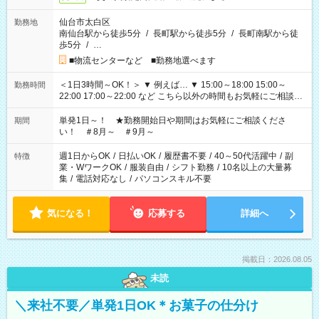
仙台市太白区
勤務地
南仙台駅から徒歩5分
/
長町駅から徒歩5分
/
長町南駅から徒
歩5分
/
…
■物流センターなど ■勤務地選べます
＜1日3時間～OK！＞ ▼ 例えば… ▼ 15:00～18:00 15:00～
勤務時間
22:00 17:00～22:00 など こちら以外の時間もお気軽にご相談く
ださい！
単発1日～！ ★勤務開始日や期間はお気軽にご相談くださ
期間
い！ ＃8月～ ＃9月～
週1日からOK
/
日払いOK
/
履歴書不要
/
40～50代活躍中
/
副
特徴
業・WワークOK
/
服装自由
/
シフト勤務
/
10名以上の大量募
集
/
電話対応なし
/
パソコンスキル不要
気になる！
応募する
詳細へ
掲載日：2026.08.05
未読
＼来社不要／単発1日OK＊お菓子の仕分け