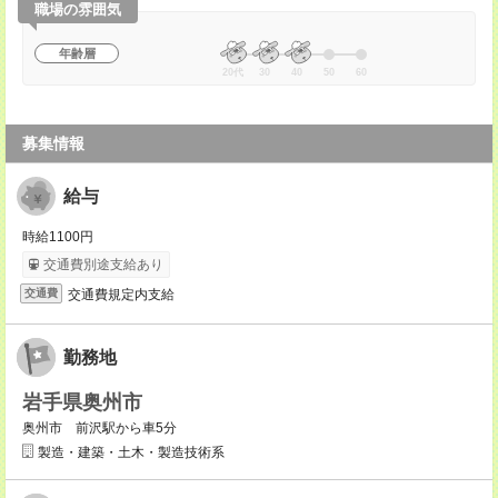
職場の雰囲気
年齢層
20代
30
40
50
60
募集情報
給与
時給1100円
交通費別途支給あり
交通費規定内支給
交通費
勤務地
岩手県奥州市
奥州市 前沢駅から車5分
製造・建築・土木・製造技術系