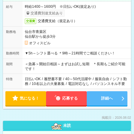
時給1400～1600円 ※日払いOK(規定あり)
給与
交通費別途支給あり
交通費支給（規定あり）
交通費
仙台市青葉区
勤務地
仙台駅から徒歩3分
オフィスビル
▼5h～シフト選べる ＊9時～21時間でご相談ください！
勤務時間
＜急募＞開始日相談～まずはお試し短期 ＊長期もご紹介可能
期間
です！
日払いOK
/
履歴書不要
/
40～50代活躍中
/
服装自由
/
シフト勤
特徴
務
/
10名以上の大量募集
/
電話対応なし
/
パソコンスキル不要
気になる！
応募する
詳細へ
掲載日：2026.08.02
未読