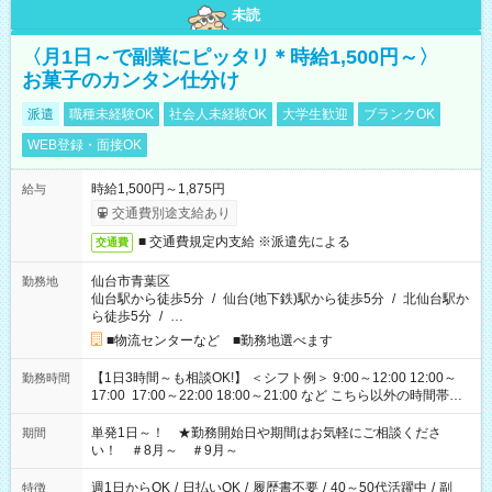
未読
〈月1日～で副業にピッタリ＊時給1,500円～〉
お菓子のカンタン仕分け
派遣
職種未経験OK
社会人未経験OK
大学生歓迎
ブランクOK
WEB登録・面接OK
時給1,500円～1,875円
給与
交通費別途支給あり
■ 交通費規定内支給 ※派遣先による
交通費
仙台市青葉区
勤務地
仙台駅から徒歩5分
/
仙台(地下鉄)駅から徒歩5分
/
北仙台駅か
ら徒歩5分
/
…
■物流センターなど ■勤務地選べます
【1日3時間～も相談OK!】 ＜シフト例＞ 9:00～12:00 12:00～
勤務時間
17:00 17:00～22:00 18:00～21:00 など こちら以外の時間帯も
お気軽にご相談ください！
単発1日～！ ★勤務開始日や期間はお気軽にご相談くださ
期間
い！ ＃8月～ ＃9月～
週1日からOK
/
日払いOK
/
履歴書不要
/
40～50代活躍中
/
副
特徴