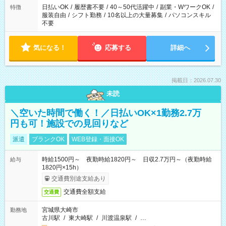
日払いOK
/
履歴書不要
/
40～50代活躍中
/
副業・WワークOK
/
特徴
服装自由
/
シフト勤務
/
10名以上の大量募集
/
パソコンスキル
不要
気になる！
応募する
詳細へ
掲載日：2026.07.30
未読
＼空いた時間で働く！／日払いOK×1勤務2.7万
円も可！施設での見回りなど
派遣
ブランクOK
WEB登録・面接OK
時給1500円～ 夜勤時給1820円～ 日収2.7万円～（夜勤時給
給与
1820円×15h）
交通費別途支給あり
交通費全額支給
交通費
宮城県大崎市
勤務地
古川駅
/
東大崎駅
/
川渡温泉駅
/
…