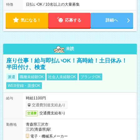
によって時間外での勤務可能性有り ※案件により多少の前後あ
日払いOK / 10名以上の大量募集
特徴
り ※配達が完了次第、帰社OKです
気になる！
応募する
詳細へ
未読
座り仕事！給与即払いOK！高時給！土日休み！
半田付け、検査
派遣
職種未経験OK
社会人未経験OK
ブランクOK
WEB登録・面接OK
時給1100円
給与
交通費別途支給あり
交通費支給有り
交通費
青森県三沢市
勤務地
三沢(青森県)駅
電子・機械系メーカー