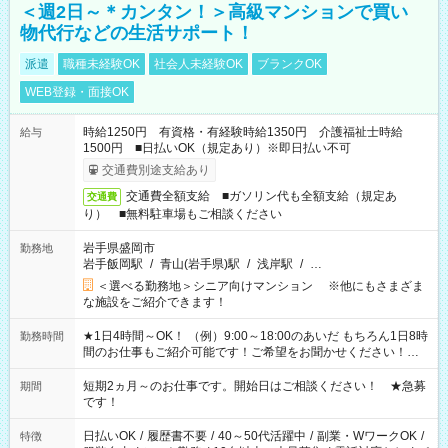
＜週2日～＊カンタン！＞高級マンションで買い
物代行などの生活サポート！
派遣
職種未経験OK
社会人未経験OK
ブランクOK
WEB登録・面接OK
時給1250円 有資格・有経験時給1350円 介護福祉士時給
給与
1500円 ■日払いOK（規定あり）※即日払い不可
交通費別途支給あり
交通費全額支給 ■ガソリン代も全額支給（規定あ
交通費
り） ■無料駐車場もご相談ください
岩手県盛岡市
勤務地
岩手飯岡駅
/
青山(岩手県)駅
/
浅岸駅
/
…
＜選べる勤務地＞シニア向けマンション ※他にもさまざま
な施設をご紹介できます！
★1日4時間～OK！ （例）9:00～18:00のあいだ もちろん1日8時
勤務時間
間のお仕事もご紹介可能です！ご希望をお聞かせください！★
家庭の都合でお休みが必要な場合も遠慮なくご相談ください。
※週最低15時間以上の勤務が必要です
短期2ヵ月～のお仕事です。開始日はご相談ください！ ★急募
期間
です！
日払いOK
/
履歴書不要
/
40～50代活躍中
/
副業・WワークOK
/
特徴