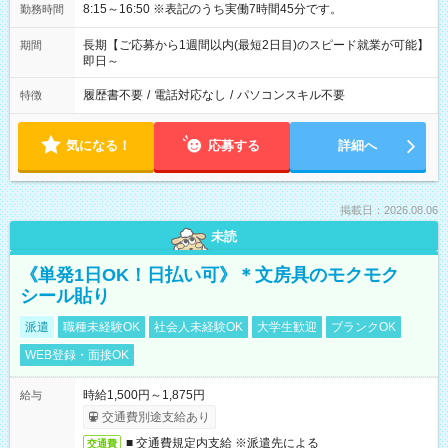
8:15～16:50 ※表記のうち実働7時間45分です。
勤務時間
長期【ご応募から1週間以内(最短2日目)のスピード就業が可能】
期間
即日～
履歴書不要
/
電話対応なし
/
パソコンスキル不要
特徴
気になる！
応募する
詳細へ
掲載日：2026.08.06
未読
《単発1日OK！日払い可》＊文房具のモクモク
シール貼り
派遣
職種未経験OK
社会人未経験OK
大学生歓迎
ブランクOK
WEB登録・面接OK
時給1,500円～1,875円
給与
交通費別途支給あり
■ 交通費規定内支給 ※派遣先による
交通費