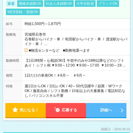
派遣
職種未経験OK
社会人未経験OK
大学生歓迎
ブランクOK
WEB登録・面接OK
時給1,500円～1,875円
給与
宮城県石巻市
勤務地
石巻駅からバイク・車
/
蛇田駅からバイク・車
/
渡波駅からバ
イク・車
/
…
■物流センターなど ■勤務地選べます
【1日3時間～も相談OK!】午前中のみや18時以降などのシフト
勤務時間
あり！ シフト例 ▼9:00～12:00 ▼9:00～17:00 ▼10:00～19:00
▼18:00～21:00
1日だけの単発OK！＃8月～ ＃9月～
期間
週1日からOK
/
日払いOK
/
40～50代活躍中
/
副業・Wワーク
特徴
OK
/
服装自由
/
シフト勤務
/
10名以上の大量募集
/
電話対応な
し
/
パソコンスキル不要
気になる！
応募する
詳細へ
掲載日：2026.08.02