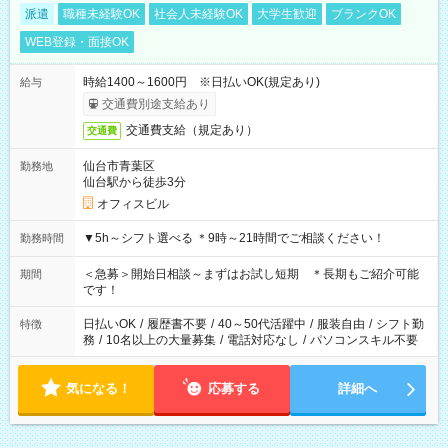
派遣
職種未経験OK
社会人未経験OK
大学生歓迎
ブランクOK
WEB登録・面接OK
時給1400～1600円 ※日払いOK(規定あり)
給与
交通費別途支給あり
交通費支給（規定あり）
交通費
仙台市青葉区
勤務地
仙台駅から徒歩3分
オフィスビル
▼5h～シフト選べる ＊9時～21時間でご相談ください！
勤務時間
＜急募＞開始日相談～まずはお試し短期 ＊長期もご紹介可能
期間
です！
日払いOK
/
履歴書不要
/
40～50代活躍中
/
服装自由
/
シフト勤
特徴
務
/
10名以上の大量募集
/
電話対応なし
/
パソコンスキル不要
気になる！
応募する
詳細へ