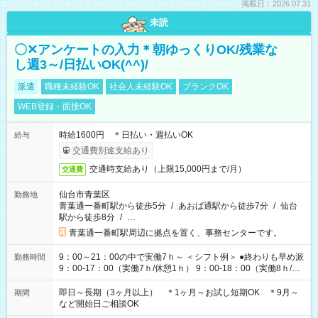
掲載日：2026.07.31
未読
〇✕アンケートの入力＊朝ゆっくりOK/残業な
し週3～/日払いOK(^^)/
派遣
職種未経験OK
社会人未経験OK
ブランクOK
WEB登録・面接OK
時給1600円 ＊日払い・週払いOK
給与
交通費別途支給あり
交通時支給あり（上限15,000円まで/月）
交通費
仙台市青葉区
勤務地
青葉通一番町駅から徒歩5分
/
あおば通駅から徒歩7分
/
仙台
駅から徒歩8分
/
…
青葉通一番町駅周辺に拠点を置く、事務センターです。
9：00～21：00の中で実働7ｈ～ ＜シフト例＞ ●終わりも早め派
勤務時間
9：00-17：00（実働7ｈ/休憩1ｈ） 9：00-18：00（実働8ｈ/休
憩1ｈ） 10：00-19：00（実働8ｈ/休憩1ｈ） ●朝ゆっくり派
11：00-20：00（実働8ｈ/休憩1ｈ） 12：00-20：00（実働7ｈ/
即日～長期（3ヶ月以上） ＊1ヶ月～お試し短期OK ＊9月～
期間
休憩1ｈ） 12：00-21：00（実働8ｈ/休憩1ｈ） 13：00-22：
など開始日ご相談OK
00（実働8ｈ/休憩1ｈ） ＊時間帯固定OK