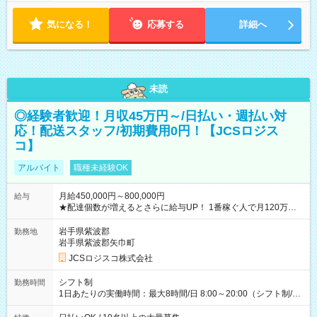
気になる！
応募する
詳細へ
未読
◎経験者歓迎！月収45万円～/日払い・週払い対
応！配送スタッフ/初期費用0円！【JCSロジス
コ】
アルバイト
職種未経験OK
月給450,000円～800,000円
給与
★配達個数が増えるとさらに給与UP！ 1番稼ぐ人で月120万ほ
ど！ ・主要都市エリア 月収55万円／週5日稼働 月収65万~112
万円／週6日稼働 ・地方郊外エリア 月収40万円／週5日稼働 月
岩手県紫波郡
勤務地
収40万円~50万円／週6日稼働 ＜モデルイメージ＞ ■月収50万
岩手県紫波郡矢巾町
円 (27歳男性/江東区在住)※元建築関係 1日150個配達×25日勤務
JCSロジスコ株式会社
(日休み) ■月収80万円(43歳男性/墨田区在住)※元営業 1日200個
配達×25日勤務(月休み) 【試用期間】試用期間なし
シフト制
勤務時間
1日あたりの実働時間：最大8時間/日 8:00～20:00（シフト制/実
働8時間） ※週5日勤務（場所次第では週4も有り） ※配達状況
によって時間外での勤務可能性有り ※案件により多少の前後あ