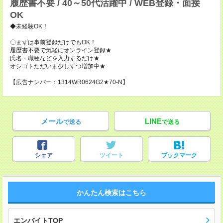
履歴書不要 / 40～50代活躍中 / WEB登録・面接
OK
◆未経験OK！
〇まずは事前登録だけでもOK！
履歴書不要で気軽にオンライン登録★
氏名・職種などを入力するだけ★
オシゴトただいま少しずつ増加中★
【広告ナンバー：1314WR0624G2★70-N】
メール
LINE
で送る
で送る
シェア
ツイート
ブックマーク
かんたん検索はこちら
エンバイトTOP