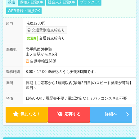
派遣
職種未経験OK
社会人未経験OK
ブランクOK
WEB登録・面接OK
時給1230円
給与
交通費別途支給あり
交通費支給有り
交通費
岩手県西磐井郡
勤務地
山ノ目駅から車6分
自動車輸送関係
8:00～17:00 ※表記のうち実働8時間です。
勤務時間
長期【ご応募から1週間以内(最短2日目)のスピード就業が可能】
期間
即日～
日払いOK
/
履歴書不要
/
電話対応なし
/
パソコンスキル不要
特徴
気になる！
応募する
詳細へ