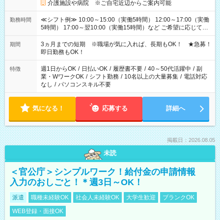
介護施設や病院 ※ご自宅近辺からご案内可能
≪シフト例≫ 10:00～15:00（実働5時間） 12:00～17:00（実働
勤務時間
5時間） 17:00～翌10:00（実働15時間）など ご希望に応じて、
働く時間は調整できます！ お気軽に担当へ相談ください！
3ヵ月までの短期 ※職場が気に入れば、長期もOK！ ★急募！
期間
即日勤務もOK！
週1日からOK
/
日払いOK
/
履歴書不要
/
40～50代活躍中
/
副
特徴
業・WワークOK
/
シフト勤務
/
10名以上の大量募集
/
電話対応
なし
/
パソコンスキル不要
気になる！
応募する
詳細へ
掲載日：2026.08.05
未読
＜官公庁＞シンプルワーク！給付金の申請情報
入力のおしごと！＊週3日～OK！
派遣
職種未経験OK
社会人未経験OK
大学生歓迎
ブランクOK
WEB登録・面接OK