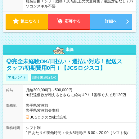
服装自由
/
シフト勤務
/
10名以上の大量募集
/
電話対応なし
/
パ
ソコンスキル不要
気になる！
応募する
詳細へ
未読
◎完全未経験OK/日払い・週払い対応！配送ス
タッフ/初期費用0円！【JCSロジスコ】
アルバイト
職種未経験OK
月給300,000円～500,000円
給与
★配達個数が増えるとさらに給与UP！ 1番稼ぐ人で月120万ほ
ど！ ・主要都市エリア 月収55万円／週5日稼働 月収65万~112
万円／週6日稼働 ・地方郊外エリア 月収40万円／週5日稼働 月
岩手県紫波郡
勤務地
収40万円~50万円／週6日稼働 ＜モデルイメージ＞ ■月収50万
岩手県紫波郡矢巾町
円 (27歳男性/江東区在住)※元建築関係 1日150個配達×25日勤務
JCSロジスコ株式会社
(日休み) ■月収80万円(43歳男性/墨田区在住)※元営業 1日200個
配達×25日勤務(月休み) 【試用期間】試用期間なし
シフト制
勤務時間
1日あたりの実働時間：最大8時間/日 8:00～20:00（シフト制/実
働8時間） ※週5日勤務（場所次第では週4も有り） ※配達状況