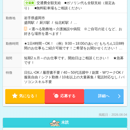
交通費全額支給 ■ガソリン代も全額支給（規定あ
交通費
り） ■無料駐車場もご相談ください
岩手県盛岡市
勤務地
盛岡駅
/
厨川駅
/
仙北町駅
/
…
＜選べる勤務地＞介護施設や病院 ※ご自宅の近くなど、お
好きな場所を選べます！
★1日4時間～OK！ （例）9:00～18:00のあいだ もちろん1日8時
勤務時間
間のお仕事もご紹介可能です！ご希望をお聞かせください！ ★
家庭の都合でお休みが必要な場合も遠慮なくご相談ください。
※週最低15時間以上の勤務が必要です
短期2ヵ月～のお仕事です。開始日はご相談ください！ ★急募
期間
です！
日払いOK
/
履歴書不要
/
40～50代活躍中
/
副業・WワークOK
/
特徴
服装自由
/
シフト勤務
/
10名以上の大量募集
/
電話対応なし
/
パ
ソコンスキル不要
気になる！
応募する
詳細へ
掲載日：2026.08.04
未読