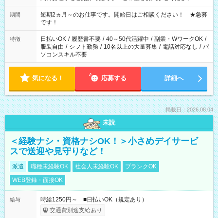
家庭の都合でお休みが必要な場合も遠慮なくご相談ください。
※週最低15時間以上の勤務が必要です
短期2ヵ月～のお仕事です。開始日はご相談ください！ ★急募
期間
です！
日払いOK
/
履歴書不要
/
40～50代活躍中
/
副業・WワークOK
/
特徴
服装自由
/
シフト勤務
/
10名以上の大量募集
/
電話対応なし
/
パ
ソコンスキル不要
気になる！
応募する
詳細へ
掲載日：2026.08.04
未読
＜経験ナシ・資格ナシOK！＞小さめデイサービ
スで送迎や見守りなど！
派遣
職種未経験OK
社会人未経験OK
ブランクOK
WEB登録・面接OK
時給1250円～ ■日払いOK（規定あり）
給与
交通費別途支給あり