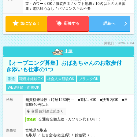
業・WワークOK
/
服装自由
/
シフト勤務
/
10名以上の大量募
集
/
電話対応なし
/
パソコンスキル不要
気になる！
応募する
詳細へ
掲載日：2026.08.04
未読
【オープニング募集】おばあちゃんのお散歩付
き添いも仕事の1つ
派遣
職種未経験OK
社会人未経験OK
ブランクOK
WEB登録・面接OK
無資格未経験：時給1230円～ ■週払いOK ■扶養内OK ■日
給与
収9840円以上
交通費別途支給あり
交通費全額支給（ガソリン代もOK！）
交通費
宮城県名取市
勤務地
名取駅
/
仙台空港(鉄道)駅
/
館腰駅
/
…