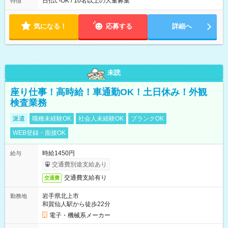
日払いOK / 10名以上の大量募集
特徴
り ※配達が完了次第、帰社OKです
気になる！
応募する
詳細へ
未読
座り仕事！高時給！車通勤OK！土日休み！外観
検査業務
派遣
職種未経験OK
社会人未経験OK
ブランクOK
WEB登録・面接OK
時給1450円
給与
交通費別途支給あり
交通費支給有り
交通費
岩手県北上市
勤務地
和賀仙人駅から徒歩22分
電子・機械系メーカー