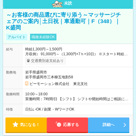
未読
～お客様の商品選びに寄り添う～マッサージチ
ェアのご案内│土日祝｜車通勤可｜F（348）｜
K盛岡
アルバイト
職種未経験OK
時給1,300円～1,500円
給与
月収例） 91,000円～（1,300円×7ｈ×10日） ※スタート時給は
経験・能力等を考慮 【給与支給日】 月末締めの翌月15日払い
交通費別途支給あり
＊15日が土日祝の場合は前日の平日 ＊日払いも選べます！ 〇交
通費全額支給 ・公共交通機関の往復代 ・車通勤の場合、ガソリ
岩手県盛岡市
勤務地
ン代を支給（規定あり） 【試用期間】試用期間なし
岩手県盛岡市三本柳五地割58
ビーモーション株式会社 東北支社
10:00～18:00
勤務時間
実働時間：7時間/日 【シフト】 シフトや開始時間はご相談に応
じます。 【休憩】 休憩60分 ※昼40分/夕方20分 【残業】 残業は
ほぼありません。
日払いOK / 副業・WワークOK
特徴
気になる！
応募する
詳細へ