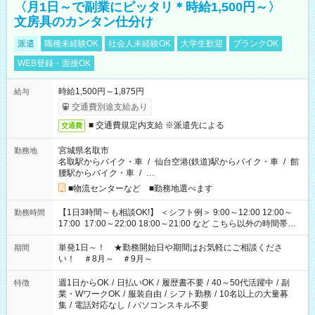
〈月1日～で副業にピッタリ＊時給1,500円～〉
文房具のカンタン仕分け
派遣
職種未経験OK
社会人未経験OK
大学生歓迎
ブランクOK
WEB登録・面接OK
時給1,500円～1,875円
給与
交通費別途支給あり
■ 交通費規定内支給 ※派遣先による
交通費
宮城県名取市
勤務地
名取駅からバイク・車
/
仙台空港(鉄道)駅からバイク・車
/
館
腰駅からバイク・車
/
…
■物流センターなど ■勤務地選べます
【1日3時間～も相談OK!】 ＜シフト例＞ 9:00～12:00 12:00～
勤務時間
17:00 17:00～22:00 18:00～21:00 など こちら以外の時間帯も
お気軽にご相談ください！
単発1日～！ ★勤務開始日や期間はお気軽にご相談くださ
期間
い！ ＃8月～ ＃9月～
週1日からOK
/
日払いOK
/
履歴書不要
/
40～50代活躍中
/
副
特徴
業・WワークOK
/
服装自由
/
シフト勤務
/
10名以上の大量募
集
/
電話対応なし
/
パソコンスキル不要