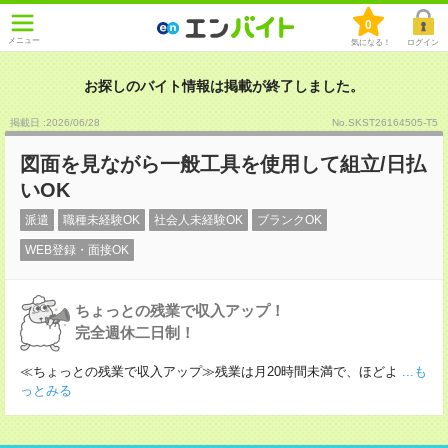
0
メニュー
気になる！
ログイン
お探しのバイト情報は掲載が終了しました。
掲載日 :2026
/
06
/
28
No.SKST26164505-T5
図面を見ながら一般工具を使用して組立/日払
いOK
派遣
職種未経験OK
社会人未経験OK
ブランクOK
WEB登録・面接OK
ちょっとの残業で収入アップ！
完全週休二日制！
≪ちょっとの残業で収入アップ≫残業は月20時間未満で、ほどよ
...も
っとみる