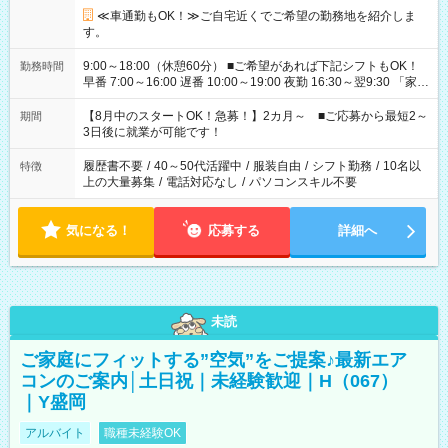
≪車通勤もOK！≫ご自宅近くでご希望の勤務地を紹介しま
す。
9:00～18:00（休憩60分） ■ご希望があれば下記シフトもOK！
勤務時間
早番 7:00～16:00 遅番 10:00～19:00 夜勤 16:30～翌9:30 「家族
と休みを合わせたい」 「余裕を持って夕飯の準備がしたい」
「できれば残業はしたくない」 など、ご希望を教えてください
【8月中のスタートOK！急募！】2カ月～ ■ご応募から最短2～
期間
ね。 ※Wワーク希望の方へ 今ご覧のお仕事で希望する勤務時間
3日後に就業が可能です！
と、もう1つのお仕事の勤務時間。 合計で週40時間を超える場
合は応募できません。
履歴書不要
/
40～50代活躍中
/
服装自由
/
シフト勤務
/
10名以
特徴
上の大量募集
/
電話対応なし
/
パソコンスキル不要
気になる！
応募する
詳細へ
未読
ご家庭にフィットする”空気”をご提案♪最新エア
コンのご案内│土日祝｜未経験歓迎｜H（067）
｜Y盛岡
アルバイト
職種未経験OK