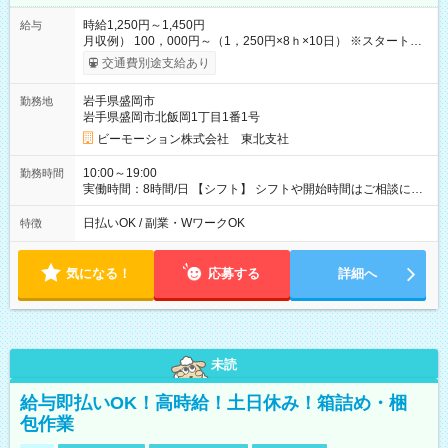
時給1,250円～1,450円
給与
月収例） 100，000円～（1，250円×8ｈ×10日） ※スタート時
給は経験・能力等を考慮 【給与支給日】 月末締めの翌月15日払
交通費別途支給あり
い ＊15日が土日祝の場合は前日の平日 ＊日払いも選べます！
【交通費】 全額支給 ・公共交通機関の往復代 ・マイカー通勤の
岩手県盛岡市
勤務地
場合ガソリン代を支給（勤務地などの条件・規定あり） 【試用
岩手県盛岡市北飯岡1丁目1番1号
期間】試用期間なし
ビーモーション株式会社 東北支社
10:00～19:00
勤務時間
実働時間：8時間/日 【シフト】 シフトや開始時間はご相談に応
じます。 【休憩】 休憩60分（昼40分/夕方20分） 【残業】 残業
はほぼありません。
日払いOK / 副業・WワークOK
特徴
気になる！
応募する
詳細へ
未読
給与即払いOK！高時給！土日休み！箱詰め・梱
包作業