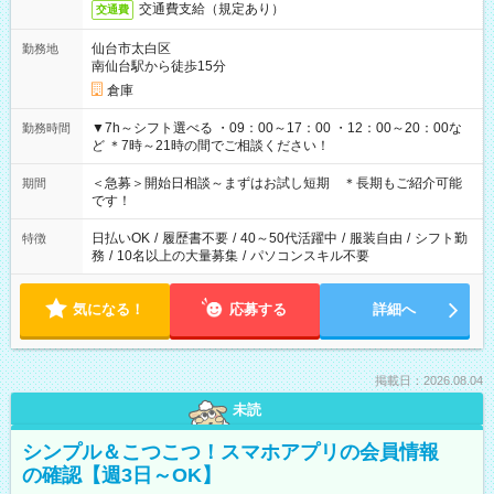
交通費支給（規定あり）
交通費
仙台市太白区
勤務地
南仙台駅から徒歩15分
倉庫
▼7h～シフト選べる ・09：00～17：00 ・12：00～20：00な
勤務時間
ど ＊7時～21時の間でご相談ください！
＜急募＞開始日相談～まずはお試し短期 ＊長期もご紹介可能
期間
です！
日払いOK
/
履歴書不要
/
40～50代活躍中
/
服装自由
/
シフト勤
特徴
務
/
10名以上の大量募集
/
パソコンスキル不要
気になる！
応募する
詳細へ
掲載日：2026.08.04
未読
シンプル＆こつこつ！スマホアプリの会員情報
の確認【週3日～OK】