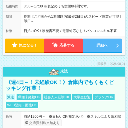
8:30～17:30 ※表記のうち実働8時間です。
勤務時間
長期【ご応募から1週間以内(最短2日目)のスピード就業が可能】
期間
即日～
日払いOK
/
履歴書不要
/
電話対応なし
/
パソコンスキル不要
特徴
気になる！
応募する
詳細へ
掲載日：2026.08.01
未読
《週4日～！未経験OK！》倉庫内でもくもくピ
ッキング作業！
派遣
職種未経験OK
社会人未経験OK
大学生歓迎
ブランクOK
WEB登録・面接OK
時給1200円～ ※日払いOK(規定あり) ※スキルにより応相談
給与
交通費別途支給あり