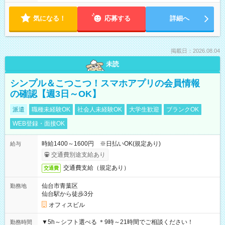
気になる！
応募する
詳細へ
掲載日：2026.08.04
未読
シンプル＆こつこつ！スマホアプリの会員情報
の確認【週3日～OK】
派遣
職種未経験OK
社会人未経験OK
大学生歓迎
ブランクOK
WEB登録・面接OK
時給1400～1600円 ※日払いOK(規定あり)
給与
交通費別途支給あり
交通費支給（規定あり）
交通費
仙台市青葉区
勤務地
仙台駅から徒歩3分
オフィスビル
▼5h～シフト選べる ＊9時～21時間でご相談ください！
勤務時間