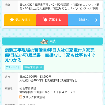
日払いOK
/
履歴書不要
/
40～50代活躍中
/
服装自由
/
シフト勤
特徴
務
/
10名以上の大量募集
/
電話対応なし
/
パソコンスキル不要
気になる！
応募する
詳細へ
未読
舗装工事現場の警備員/即日入社◎家電付き寮完
備/日払い可/履歴書・面接なし！家も仕事もすぐ
見つかる
アルバイト
職種未経験OK
日給10,000円～13,500円
給与
入社祝い金4000円 【試用期間】試用期間なし
仙台市青葉区
勤務地
宮城県仙台市青葉区旭ケ丘１丁目４２－２９
フリック株式会社