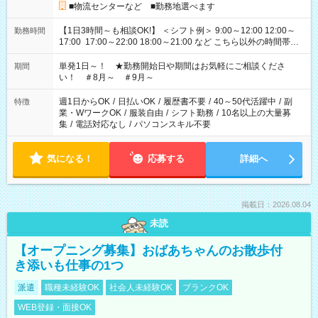
■物流センターなど ■勤務地選べます
【1日3時間～も相談OK!】 ＜シフト例＞ 9:00～12:00 12:00～
勤務時間
17:00 17:00～22:00 18:00～21:00 など こちら以外の時間帯も
お気軽にご相談ください！
単発1日～！ ★勤務開始日や期間はお気軽にご相談くださ
期間
い！ ＃8月～ ＃9月～
週1日からOK
/
日払いOK
/
履歴書不要
/
40～50代活躍中
/
副
特徴
業・WワークOK
/
服装自由
/
シフト勤務
/
10名以上の大量募
集
/
電話対応なし
/
パソコンスキル不要
気になる！
応募する
詳細へ
掲載日：2026.08.04
未読
【オープニング募集】おばあちゃんのお散歩付
き添いも仕事の1つ
派遣
職種未経験OK
社会人未経験OK
ブランクOK
WEB登録・面接OK