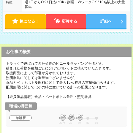
週1日からOK / 日払いOK / 副業・WワークOK / 10名以上の大量
特徴
募集
気になる！
応募する
詳細へ
お仕事の概要
トラックで運ばれてきた荷物のビニールラッピングをほどき、
積まれた荷物を種類ごとに分けてパレットに積んでいただきます。
取扱商品によって部署が分かれております。
照明器具に関しては重量物ございませんが、
食品とペットボトル飲料に関して最大15kg程度の重量物があります。
配属部署に関してはその時に空いている所への配属となります。
【取扱製品情報】食品・ペットボトル飲料・照明器具
職場の雰囲気
年齢層
20代
30
40
50
60