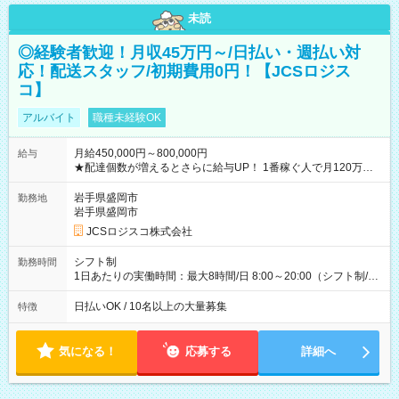
未読
◎経験者歓迎！月収45万円～/日払い・週払い対
応！配送スタッフ/初期費用0円！【JCSロジス
コ】
アルバイト
職種未経験OK
月給450,000円～800,000円
給与
★配達個数が増えるとさらに給与UP！ 1番稼ぐ人で月120万ほ
ど！ ・主要都市エリア 月収55万円／週5日稼働 月収65万~112
万円／週6日稼働 ・地方郊外エリア 月収40万円／週5日稼働 月
岩手県盛岡市
勤務地
収40万円~50万円／週6日稼働 ＜モデルイメージ＞ ■月収50万
岩手県盛岡市
円 (27歳男性/江東区在住)※元建築関係 1日150個配達×25日勤務
JCSロジスコ株式会社
(日休み) ■月収80万円(43歳男性/墨田区在住)※元営業 1日200個
配達×25日勤務(月休み) 【試用期間】試用期間なし
シフト制
勤務時間
1日あたりの実働時間：最大8時間/日 8:00～20:00（シフト制/実
働8時間） ※週5日勤務（場所次第では週4も有り） ※配達状況
によって時間外での勤務可能性有り ※案件により多少の前後あ
日払いOK / 10名以上の大量募集
特徴
り ※配達が完了次第、帰社OKです
気になる！
応募する
詳細へ