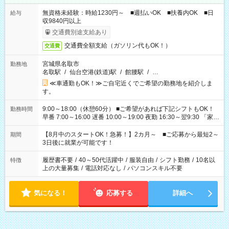
無資格未経験：時給1230円～ ■週払いOK ■扶養内OK ■日
給与
収9840円以上
交通費別途支給あり
交通費全額支給（ガソリン代もOK！）
交通費
宮城県名取市
勤務地
名取駅
/
仙台空港(鉄道)駅
/
館腰駅
/
…
≪車通勤もOK！≫ご自宅近くでご希望の勤務地を紹介しま
す。
9:00～18:00（休憩60分） ■ご希望があれば下記シフトもOK！
勤務時間
早番 7:00～16:00 遅番 10:00～19:00 夜勤 16:30～翌9:30 「家族
と休みを合わせたい」 「余裕を持って夕飯の準備がしたい」
「できれば残業はしたくない」 など、ご希望を教えてください
【8月中のスタートOK！急募！】2カ月～ ■ご応募から最短2～
期間
ね。 ※Wワーク希望の方へ 今ご覧のお仕事で希望する勤務時間
3日後に就業が可能です！
と、もう1つのお仕事の勤務時間。 合計で週40時間を超える場
合は応募できません。
履歴書不要
/
40～50代活躍中
/
服装自由
/
シフト勤務
/
10名以
特徴
上の大量募集
/
電話対応なし
/
パソコンスキル不要
気になる！
応募する
詳細へ