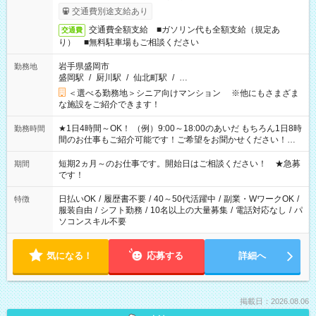
交通費別途支給あり
交通費全額支給 ■ガソリン代も全額支給（規定あ
交通費
り） ■無料駐車場もご相談ください
岩手県盛岡市
勤務地
盛岡駅
/
厨川駅
/
仙北町駅
/
…
＜選べる勤務地＞シニア向けマンション ※他にもさまざま
な施設をご紹介できます！
★1日4時間～OK！ （例）9:00～18:00のあいだ もちろん1日8時
勤務時間
間のお仕事もご紹介可能です！ご希望をお聞かせください！★
家庭の都合でお休みが必要な場合も遠慮なくご相談ください。
※週最低15時間以上の勤務が必要です
短期2ヵ月～のお仕事です。開始日はご相談ください！ ★急募
期間
です！
日払いOK
/
履歴書不要
/
40～50代活躍中
/
副業・WワークOK
/
特徴
服装自由
/
シフト勤務
/
10名以上の大量募集
/
電話対応なし
/
パ
ソコンスキル不要
気になる！
応募する
詳細へ
掲載日：2026.08.06