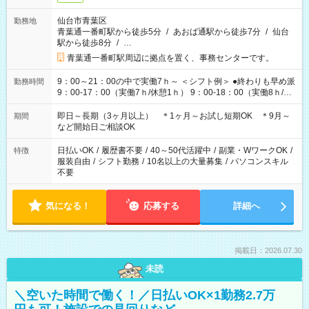
仙台市青葉区
勤務地
青葉通一番町駅から徒歩5分
/
あおば通駅から徒歩7分
/
仙台
駅から徒歩8分
/
…
青葉通一番町駅周辺に拠点を置く、事務センターです。
9：00～21：00の中で実働7ｈ～ ＜シフト例＞ ●終わりも早め派
勤務時間
9：00-17：00（実働7ｈ/休憩1ｈ） 9：00-18：00（実働8ｈ/休
憩1ｈ） 10：00-19：00（実働8ｈ/休憩1ｈ） ●朝ゆっくり派
11：00-20：00（実働8ｈ/休憩1ｈ） 12：00-20：00（実働7ｈ/
即日～長期（3ヶ月以上） ＊1ヶ月～お試し短期OK ＊9月～
期間
休憩1ｈ） 12：00-21：00（実働8ｈ/休憩1ｈ） 13：00-22：
など開始日ご相談OK
00（実働8ｈ/休憩1ｈ） ＊時間帯固定OK
日払いOK
/
履歴書不要
/
40～50代活躍中
/
副業・WワークOK
/
特徴
服装自由
/
シフト勤務
/
10名以上の大量募集
/
パソコンスキル
不要
気になる！
応募する
詳細へ
掲載日：2026.07.30
未読
＼空いた時間で働く！／日払いOK×1勤務2.7万