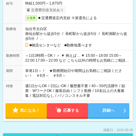
時給1,500円～1,875円
給与
交通費別途支給あり
■ 交通費規定内支給 ※派遣先による
交通費
仙台市太白区
勤務地
南仙台駅から徒歩5分
/
長町駅から徒歩5分
/
長町南駅から徒
歩5分
/
…
■物流センターなど ■勤務地選べます
＜1日3時間～OK！＞ ▼ 例えば… ▼ 15:00～18:00 15:00～
勤務時間
22:00 17:00～22:00 など こちら以外の時間もお気軽にご相談く
ださい！
単発1日～！ ★勤務開始日や期間はお気軽にご相談くださ
期間
い！ ＃8月～ ＃9月～
週1日からOK
/
日払いOK
/
履歴書不要
/
40～50代活躍中
/
副
特徴
業・WワークOK
/
服装自由
/
シフト勤務
/
10名以上の大量募
集
/
電話対応なし
/
パソコンスキル不要
気になる！
応募する
詳細へ
掲載日：2026.08.05