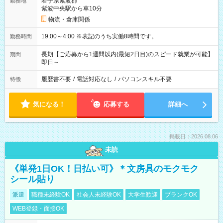
岩手県紫波郡
勤務地
紫波中央駅から車10分
物流・倉庫関係
19:00～4:00 ※表記のうち実働8時間です。
勤務時間
長期【ご応募から1週間以内(最短2日目)のスピード就業が可能】
期間
即日～
履歴書不要
/
電話対応なし
/
パソコンスキル不要
特徴
気になる！
応募する
詳細へ
掲載日：2026.08.06
未読
《単発1日OK！日払い可》＊文房具のモクモク
シール貼り
派遣
職種未経験OK
社会人未経験OK
大学生歓迎
ブランクOK
WEB登録・面接OK