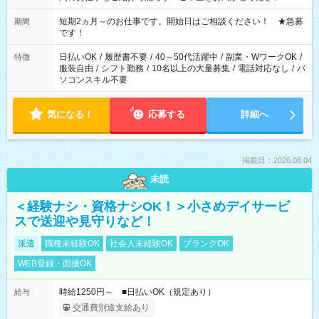
家庭の都合でお休みが必要な場合も遠慮なくご相談ください。
※週最低15時間以上の勤務が必要です
短期2ヵ月～のお仕事です。開始日はご相談ください！ ★急募
期間
です！
日払いOK
/
履歴書不要
/
40～50代活躍中
/
副業・WワークOK
/
特徴
服装自由
/
シフト勤務
/
10名以上の大量募集
/
電話対応なし
/
パ
ソコンスキル不要
気になる！
応募する
詳細へ
掲載日：2026.08.04
未読
＜経験ナシ・資格ナシOK！＞小さめデイサービ
スで送迎や見守りなど！
派遣
職種未経験OK
社会人未経験OK
ブランクOK
WEB登録・面接OK
時給1250円～ ■日払いOK（規定あり）
給与
交通費別途支給あり