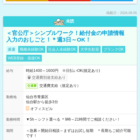
掲載日：2026.08.05
未読
＜官公庁＞シンプルワーク！給付金の申請情報
入力のおしごと！＊週3日～OK！
派遣
職種未経験OK
社会人未経験OK
大学生歓迎
ブランクOK
WEB登録・面接OK
時給1400～1600円 ※日払いOK(規定あり)
給与
交通費別途支給あり
交通費支給（規定あり）
交通費
仙台市青葉区
勤務地
仙台駅から徒歩3分
オフィスビル
▼5h～シフト選べる ＊9時～21時間でご相談ください！
勤務時間
＜急募＞開始日相談～まずはお試し短期 ＊長期もご紹介可能
期間
です！