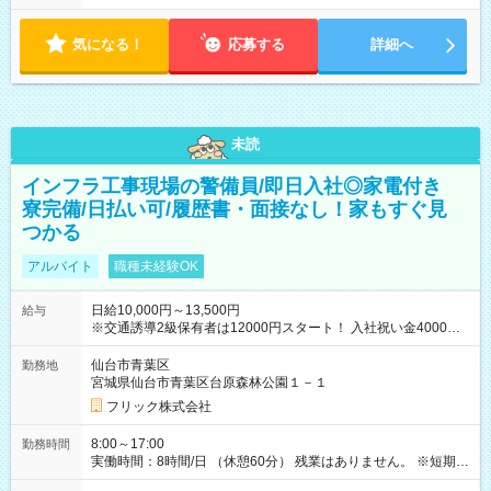
気になる！
応募する
詳細へ
未読
インフラ工事現場の警備員/即日入社◎家電付き
寮完備/日払い可/履歴書・面接なし！家もすぐ見
つかる
アルバイト
職種未経験OK
日給10,000円～13,500円
給与
※交通誘導2級保有者は12000円スタート！ 入社祝い金4000円
【試用期間】試用期間なし
仙台市青葉区
勤務地
宮城県仙台市青葉区台原森林公園１－１
フリック株式会社
8:00～17:00
勤務時間
実働時間：8時間/日 （休憩60分） 残業はありません。 ※短期の
募集は行っておりません。予めご了承くださいませ。