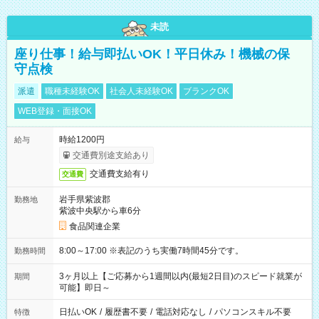
未読
座り仕事！給与即払いOK！平日休み！機械の保
守点検
派遣
職種未経験OK
社会人未経験OK
ブランクOK
WEB登録・面接OK
時給1200円
給与
交通費別途支給あり
交通費支給有り
交通費
岩手県紫波郡
勤務地
紫波中央駅から車6分
食品関連企業
8:00～17:00 ※表記のうち実働7時間45分です。
勤務時間
3ヶ月以上【ご応募から1週間以内(最短2日目)のスピード就業が
期間
可能】即日～
日払いOK
/
履歴書不要
/
電話対応なし
/
パソコンスキル不要
特徴