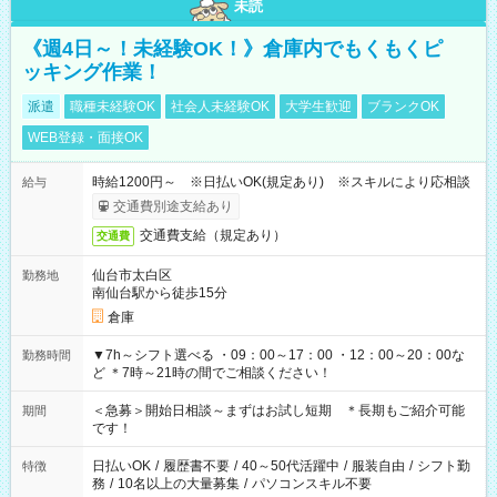
未読
《週4日～！未経験OK！》倉庫内でもくもくピ
ッキング作業！
派遣
職種未経験OK
社会人未経験OK
大学生歓迎
ブランクOK
WEB登録・面接OK
時給1200円～ ※日払いOK(規定あり) ※スキルにより応相談
給与
交通費別途支給あり
交通費支給（規定あり）
交通費
仙台市太白区
勤務地
南仙台駅から徒歩15分
倉庫
▼7h～シフト選べる ・09：00～17：00 ・12：00～20：00な
勤務時間
ど ＊7時～21時の間でご相談ください！
＜急募＞開始日相談～まずはお試し短期 ＊長期もご紹介可能
期間
です！
日払いOK
/
履歴書不要
/
40～50代活躍中
/
服装自由
/
シフト勤
特徴
務
/
10名以上の大量募集
/
パソコンスキル不要