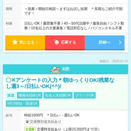
＜急募＞開始日相談～まずはお試し短期 ＊長期もご紹介可能
期間
です！
日払いOK
/
履歴書不要
/
40～50代活躍中
/
服装自由
/
シフト勤
特徴
務
/
10名以上の大量募集
/
電話対応なし
/
パソコンスキル不要
気になる！
応募する
詳細へ
掲載日：2026.07.31
未読
〇✕アンケートの入力＊朝ゆっくりOK/残業な
し週3～/日払いOK(^^)/
派遣
職種未経験OK
社会人未経験OK
ブランクOK
WEB登録・面接OK
時給1600円 ＊日払い・週払いOK
給与
交通費別途支給あり
交通時支給あり（上限15,000円まで/月）
交通費