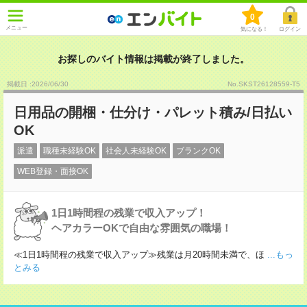
0
メニュー
気になる！
ログイン
お探しのバイト情報は掲載が終了しました。
掲載日 :2026
/
06
/
30
No.SKST26128559-T5
日用品の開梱・仕分け・パレット積み/日払い
OK
派遣
職種未経験OK
社会人未経験OK
ブランクOK
WEB登録・面接OK
1日1時間程の残業で収入アップ！
ヘアカラーOKで自由な雰囲気の職場！
≪1日1時間程の残業で収入アップ≫残業は月20時間未満で、ほ
...もっ
とみる