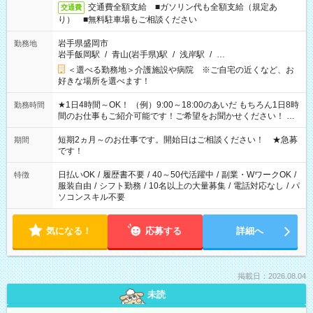
交通費全額支給 ■ガソリン代も全額支給（規定あ
交通費
り） ■無料駐車場もご相談ください
岩手県盛岡市
勤務地
岩手飯岡駅
/
青山(岩手県)駅
/
浅岸駅
/
…
＜選べる勤務地＞介護施設や病院 ※ご自宅の近くなど、お
好きな場所を選べます！
★1日4時間～OK！ （例）9:00～18:00のあいだ もちろん1日8時
勤務時間
間のお仕事もご紹介可能です！ご希望をお聞かせください！ ★
家庭の都合でお休みが必要な場合も遠慮なくご相談ください。
※週最低15時間以上の勤務が必要です
短期2ヵ月～のお仕事です。開始日はご相談ください！ ★急募
期間
です！
日払いOK
/
履歴書不要
/
40～50代活躍中
/
副業・WワークOK
/
特徴
服装自由
/
シフト勤務
/
10名以上の大量募集
/
電話対応なし
/
パ
ソコンスキル不要
気になる！
応募する
詳細へ
掲載日：2026.08.04
未読