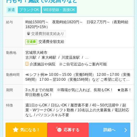
円も可！施設での見回りなど
派遣
ブランクOK
WEB登録・面接OK
時給1500円～ 夜勤時給1820円～ 日収2.7万円～（夜勤時給
給与
1820円×15h）
交通費別途支給あり
交通費全額支給
交通費
宮城県大崎市
勤務地
古川駅
/
東大崎駅
/
川渡温泉駅
/
…
介護施設や病院 ※ご自宅近辺からご案内可能
≪シフト例≫ 10:00～15:00（実働5時間） 12:00～17:00（実働
勤務時間
5時間） 17:00～翌10:00（実働15時間）など ご希望に応じて、
働く時間は調整できます！ お気軽に担当へ相談ください！
3ヵ月までの短期 ※職場が気に入れば、長期もOK！ ★急募！
期間
即日勤務もOK！
週1日からOK
/
日払いOK
/
履歴書不要
/
40～50代活躍中
/
副
特徴
業・WワークOK
/
シフト勤務
/
10名以上の大量募集
/
電話対応
なし
/
パソコンスキル不要
気になる！
応募する
詳細へ