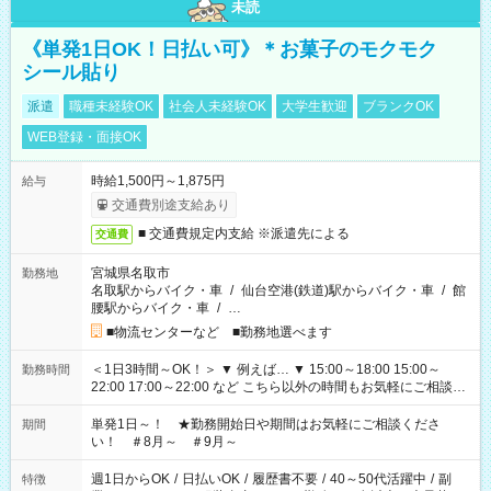
未読
《単発1日OK！日払い可》＊お菓子のモクモク
シール貼り
派遣
職種未経験OK
社会人未経験OK
大学生歓迎
ブランクOK
WEB登録・面接OK
時給1,500円～1,875円
給与
交通費別途支給あり
■ 交通費規定内支給 ※派遣先による
交通費
宮城県名取市
勤務地
名取駅からバイク・車
/
仙台空港(鉄道)駅からバイク・車
/
館
腰駅からバイク・車
/
…
■物流センターなど ■勤務地選べます
＜1日3時間～OK！＞ ▼ 例えば… ▼ 15:00～18:00 15:00～
勤務時間
22:00 17:00～22:00 など こちら以外の時間もお気軽にご相談く
ださい！
単発1日～！ ★勤務開始日や期間はお気軽にご相談くださ
期間
い！ ＃8月～ ＃9月～
週1日からOK
/
日払いOK
/
履歴書不要
/
40～50代活躍中
/
副
特徴