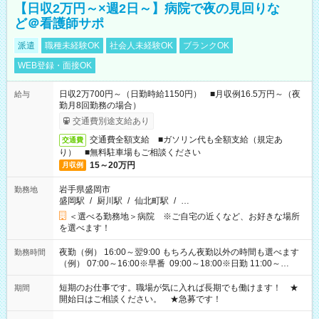
【日収2万円～×週2日～】病院で夜の見回りな
ど＠看護師サポ
派遣
職種未経験OK
社会人未経験OK
ブランクOK
WEB登録・面接OK
日収2万700円～（日勤時給1150円） ■月収例16.5万円～（夜
給与
勤月8回勤務の場合）
交通費別途支給あり
交通費全額支給 ■ガソリン代も全額支給（規定あ
交通費
り） ■無料駐車場もご相談ください
15～20万円
月収例
岩手県盛岡市
勤務地
盛岡駅
/
厨川駅
/
仙北町駅
/
…
＜選べる勤務地＞病院 ※ご自宅の近くなど、お好きな場所
を選べます！
夜勤（例） 16:00～翌9:00 もちろん夜勤以外の時間も選べます
勤務時間
（例） 07:00～16:00※早番 09:00～18:00※日勤 11:00～
20:00※遅番 ※時間は、固定・選べる施設もあるので、ご希望が
あれば調整できます！ ※シフト制。勤務地により実働時間が異
短期のお仕事です。職場が気に入れば長期でも働けます！ ★
期間
なります。★家庭の都合でお休みが必要な場合も遠慮なくご相
開始日はご相談ください。 ★急募です！
談ください。