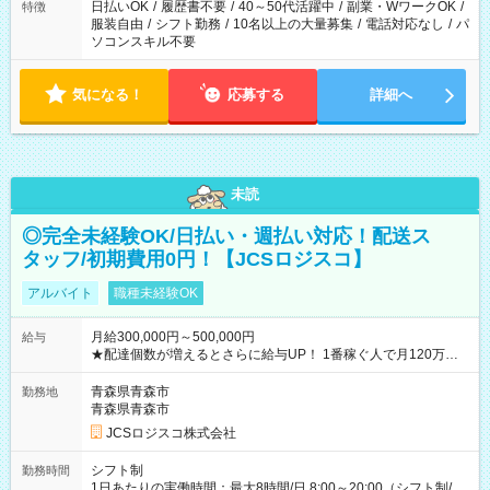
日払いOK
/
履歴書不要
/
40～50代活躍中
/
副業・WワークOK
/
特徴
服装自由
/
シフト勤務
/
10名以上の大量募集
/
電話対応なし
/
パ
ソコンスキル不要
気になる！
応募する
詳細へ
未読
◎完全未経験OK/日払い・週払い対応！配送ス
タッフ/初期費用0円！【JCSロジスコ】
アルバイト
職種未経験OK
月給300,000円～500,000円
給与
★配達個数が増えるとさらに給与UP！ 1番稼ぐ人で月120万ほ
ど！ ・主要都市エリア 月収55万円／週5日稼働 月収65万~112
万円／週6日稼働 ・地方郊外エリア 月収40万円／週5日稼働 月
青森県青森市
勤務地
収40万円~50万円／週6日稼働 ＜モデルイメージ＞ ■月収50万
青森県青森市
円 (27歳男性/江東区在住)※元建築関係 1日150個配達×25日勤務
JCSロジスコ株式会社
(日休み) ■月収80万円(43歳男性/墨田区在住)※元営業 1日200個
配達×25日勤務(月休み) 【試用期間】試用期間なし
シフト制
勤務時間
1日あたりの実働時間：最大8時間/日 8:00～20:00（シフト制/実