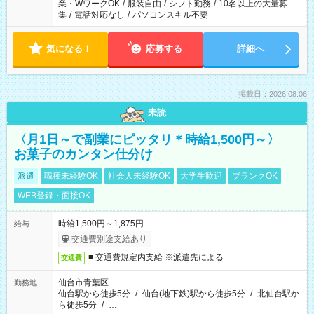
業・WワークOK
/
服装自由
/
シフト勤務
/
10名以上の大量募
集
/
電話対応なし
/
パソコンスキル不要
気になる！
応募する
詳細へ
掲載日：2026.08.06
未読
〈月1日～で副業にピッタリ＊時給1,500円～〉
お菓子のカンタン仕分け
派遣
職種未経験OK
社会人未経験OK
大学生歓迎
ブランクOK
WEB登録・面接OK
時給1,500円～1,875円
給与
交通費別途支給あり
■ 交通費規定内支給 ※派遣先による
交通費
仙台市青葉区
勤務地
仙台駅から徒歩5分
/
仙台(地下鉄)駅から徒歩5分
/
北仙台駅か
ら徒歩5分
/
…