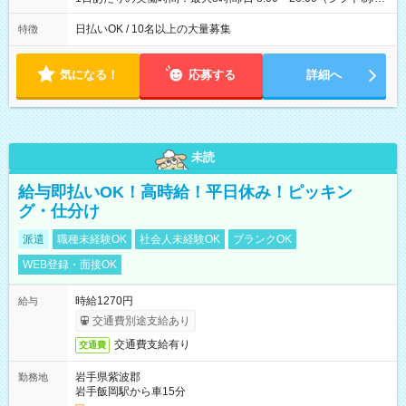
働8時間） ※週5日勤務（場所次第では週4も有り） ※配達状況
によって時間外での勤務可能性有り ※案件により多少の前後あ
日払いOK / 10名以上の大量募集
特徴
り ※配達が完了次第、帰社OKです
気になる！
応募する
詳細へ
未読
給与即払いOK！高時給！平日休み！ピッキン
グ・仕分け
派遣
職種未経験OK
社会人未経験OK
ブランクOK
WEB登録・面接OK
時給1270円
給与
交通費別途支給あり
交通費支給有り
交通費
岩手県紫波郡
勤務地
岩手飯岡駅から車15分