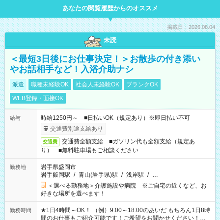
あなたの閲覧履歴からのオススメ
掲載日：2026.08.04
未読
＜最短3日後にお仕事決定！＞お散歩の付き添い
やお話相手など！入浴介助ナシ
派遣
職種未経験OK
社会人未経験OK
ブランクOK
WEB登録・面接OK
時給1250円～ ■日払いOK（規定あり）※即日払い不可
給与
交通費別途支給あり
交通費全額支給 ■ガソリン代も全額支給（規定あ
交通費
り） ■無料駐車場もご相談ください
岩手県盛岡市
勤務地
岩手飯岡駅
/
青山(岩手県)駅
/
浅岸駅
/
…
＜選べる勤務地＞介護施設や病院 ※ご自宅の近くなど、お
好きな場所を選べます！
★1日4時間～OK！ （例）9:00～18:00のあいだ もちろん1日8時
勤務時間
間のお仕事もご紹介可能です！ご希望をお聞かせください！★