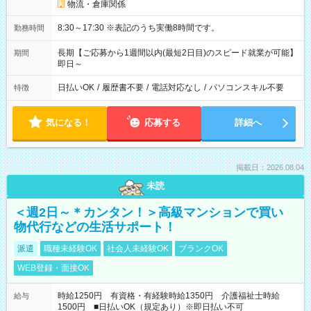
物流・倉庫関係
8:30～17:30 ※表記のうち実働8時間です。
勤務時間
長期【ご応募から1週間以内(最短2日目)のスピード就業が可能】
期間
即日～
日払いOK
/
履歴書不要
/
電話対応なし
/
パソコンスキル不要
特徴
気になる！
応募する
詳細へ
掲載日：2026.08.04
未読
＜週2日～＊カンタン！＞高級マンションで買い
物代行などの生活サポート！
派遣
職種未経験OK
社会人未経験OK
ブランクOK
WEB登録・面接OK
時給1250円 有資格・有経験時給1350円 介護福祉士時給
給与
1500円 ■日払いOK（規定あり）※即日払い不可