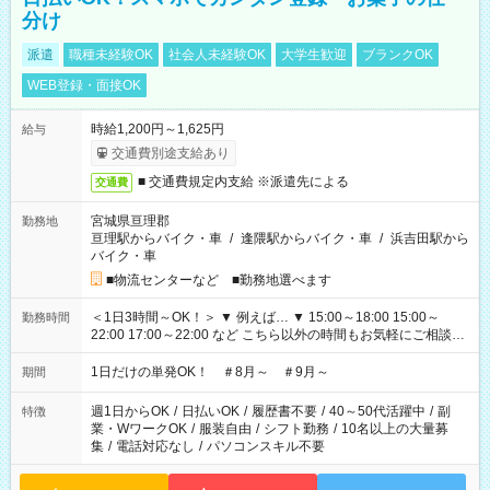
分け
派遣
職種未経験OK
社会人未経験OK
大学生歓迎
ブランクOK
WEB登録・面接OK
時給1,200円～1,625円
給与
交通費別途支給あり
■ 交通費規定内支給 ※派遣先による
交通費
宮城県亘理郡
勤務地
亘理駅からバイク・車
/
逢隈駅からバイク・車
/
浜吉田駅から
バイク・車
■物流センターなど ■勤務地選べます
＜1日3時間～OK！＞ ▼ 例えば… ▼ 15:00～18:00 15:00～
勤務時間
22:00 17:00～22:00 など こちら以外の時間もお気軽にご相談く
ださい！
1日だけの単発OK！ ＃8月～ ＃9月～
期間
週1日からOK
/
日払いOK
/
履歴書不要
/
40～50代活躍中
/
副
特徴
業・WワークOK
/
服装自由
/
シフト勤務
/
10名以上の大量募
集
/
電話対応なし
/
パソコンスキル不要