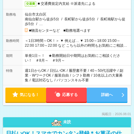
■ 交通費規定内支給 ※派遣先による
交通費
仙台市太白区
勤務地
南仙台駅から徒歩5分
/
長町駅から徒歩5分
/
長町南駅から徒
歩5分
/
…
■物流センターなど ■勤務地選べます
＜1日3時間～OK！＞ ▼ 例えば… ▼ 15:00～18:00 15:00～
勤務時間
22:00 17:00～22:00 など こちら以外の時間もお気軽にご相談く
ださい！
単発1日～！ ★勤務開始日や期間はお気軽にご相談くださ
期間
い！ ＃8月～ ＃9月～
週1日からOK
/
日払いOK
/
履歴書不要
/
40～50代活躍中
/
副
特徴
業・WワークOK
/
服装自由
/
シフト勤務
/
10名以上の大量募
集
/
電話対応なし
/
パソコンスキル不要
気になる！
応募する
詳細へ
掲載日：2026.08.01
未読
日払いOK！スマホでカンタン登録＊お菓子の仕