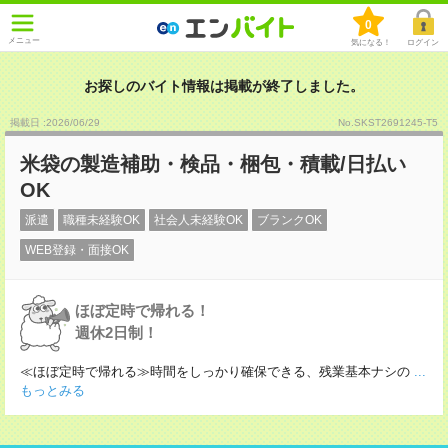
0
メニュー
気になる！
ログイン
お探しのバイト情報は掲載が終了しました。
掲載日 :2026
/
06
/
29
No.SKST2691245-T5
米袋の製造補助・検品・梱包・積載/日払い
OK
派遣
職種未経験OK
社会人未経験OK
ブランクOK
WEB登録・面接OK
ほぼ定時で帰れる！
週休2日制！
≪ほぼ定時で帰れる≫時間をしっかり確保できる、残業基本ナシの
...
もっとみる