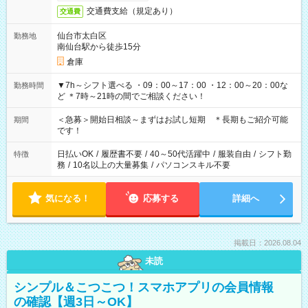
交通費支給（規定あり）
交通費
仙台市太白区
勤務地
南仙台駅から徒歩15分
倉庫
▼7h～シフト選べる ・09：00～17：00 ・12：00～20：00な
勤務時間
ど ＊7時～21時の間でご相談ください！
＜急募＞開始日相談～まずはお試し短期 ＊長期もご紹介可能
期間
です！
日払いOK
/
履歴書不要
/
40～50代活躍中
/
服装自由
/
シフト勤
特徴
務
/
10名以上の大量募集
/
パソコンスキル不要
気になる！
応募する
詳細へ
掲載日：2026.08.04
未読
シンプル＆こつこつ！スマホアプリの会員情報
の確認【週3日～OK】