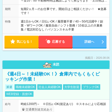
～翌10：00 ※勤務時間は施設によって異なります 「土日祝は休
みたい」 「しっかり稼ぎたい」 「もう少し遅い時間から始めた
い」など ご希望にあったお仕事をご案内いたします。 ※未経験
短期2ヵ月～のお仕事です。開始日はご相談ください！ ★急募
期間
の方の場合は1～2ヶ月間は日中での仕事を経験いただき、 お
です！
仕事に慣れてからの夜勤になります。 ★家庭の都合でお休みが
必要な場合も遠慮なくご相談ください。
週1日からOK
/
日払いOK
/
履歴書不要
/
40～50代活躍中
/
副
特徴
業・WワークOK
/
服装自由
/
シフト勤務
/
10名以上の大量募
集
/
電話対応なし
/
パソコンスキル不要
気になる！
応募する
詳細へ
掲載日：2026.08.06
未読
《週4日～！未経験OK！》倉庫内でもくもくピ
ッキング作業！
派遣
職種未経験OK
社会人未経験OK
大学生歓迎
ブランクOK
WEB登録・面接OK
時給1200円～ ※日払いOK(規定あり) ※スキルにより応相談
給与
交通費別途支給あり