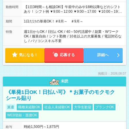
【1日3時間～も相談OK!】午前中のみや18時以降などのシフト
勤務時間
あり！ シフト例 ▼9:00～12:00 ▼9:00～17:00 ▼10:00～19:00
▼18:00～21:00
1日だけの単発OK！＃8月～ ＃9月～
期間
週1日からOK
/
日払いOK
/
40～50代活躍中
/
副業・Wワーク
特徴
OK
/
服装自由
/
シフト勤務
/
10名以上の大量募集
/
電話対応な
し
/
パソコンスキル不要
気になる！
応募する
詳細へ
掲載日：2026.08.07
未読
《単発1日OK！日払い可》＊お菓子のモクモク
シール貼り
派遣
職種未経験OK
社会人未経験OK
大学生歓迎
ブランクOK
WEB登録・面接OK
時給1,500円～1,875円
給与