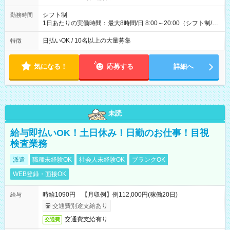
(日休み) ■月収80万円(43歳男性/墨田区在住)※元営業 1日200個
配達×25日勤務(月休み) 【試用期間】試用期間なし
シフト制
勤務時間
1日あたりの実働時間：最大8時間/日 8:00～20:00（シフト制/実
働8時間） ※週5日勤務（場所次第では週4も有り） ※配達状況
によって時間外での勤務可能性有り ※案件により多少の前後あ
日払いOK / 10名以上の大量募集
特徴
り ※配達が完了次第、帰社OKです
気になる！
応募する
詳細へ
未読
給与即払いOK！土日休み！日勤のお仕事！目視
検査業務
派遣
職種未経験OK
社会人未経験OK
ブランクOK
WEB登録・面接OK
時給1090円 【月収例】例112,000円(稼働20日)
給与
交通費別途支給あり
交通費支給有り
交通費