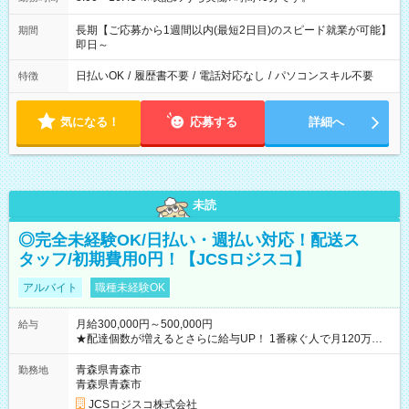
長期【ご応募から1週間以内(最短2日目)のスピード就業が可能】
期間
即日～
日払いOK
/
履歴書不要
/
電話対応なし
/
パソコンスキル不要
特徴
気になる！
応募する
詳細へ
未読
◎完全未経験OK/日払い・週払い対応！配送ス
タッフ/初期費用0円！【JCSロジスコ】
アルバイト
職種未経験OK
月給300,000円～500,000円
給与
★配達個数が増えるとさらに給与UP！ 1番稼ぐ人で月120万ほ
ど！ ・主要都市エリア 月収55万円／週5日稼働 月収65万~112
万円／週6日稼働 ・地方郊外エリア 月収40万円／週5日稼働 月
青森県青森市
勤務地
収40万円~50万円／週6日稼働 ＜モデルイメージ＞ ■月収50万
青森県青森市
円 (27歳男性/江東区在住)※元建築関係 1日150個配達×25日勤務
JCSロジスコ株式会社