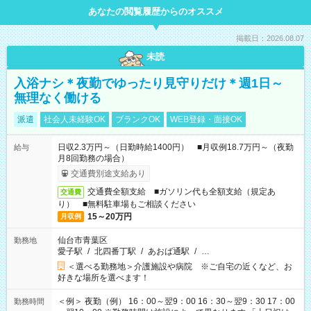
あなたの閲覧履歴からのオススメ
掲載日：2026.08.07
未読
入浴ナシ＊夜勤でゆったり見守りだけ＊週1日～
無理なく働ける
派遣
社会人未経験OK
ブランクOK
WEB登録・面接OK
日収2.3万円～（日勤時給1400円） ■月収例18.7万円～（夜勤
給与
月8回勤務の場合）
交通費別途支給あり
交通費全額支給 ■ガソリン代も全額支給（規定あ
交通費
り） ■無料駐車場もご相談ください
15～20万円
月収例
仙台市青葉区
勤務地
愛子駅
/
北四番丁駅
/
あおば通駅
/
…
＜選べる勤務地＞介護施設や病院 ※ご自宅の近くなど、お
好きな場所を選べます！
＜例＞ 夜勤（例） 16：00～翌9：00 16：30～翌9：30 17：00
勤務時間