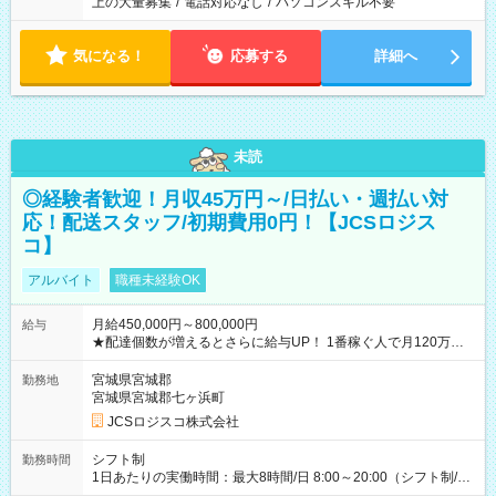
上の大量募集
/
電話対応なし
/
パソコンスキル不要
気になる！
応募する
詳細へ
未読
◎経験者歓迎！月収45万円～/日払い・週払い対
応！配送スタッフ/初期費用0円！【JCSロジス
コ】
アルバイト
職種未経験OK
月給450,000円～800,000円
給与
★配達個数が増えるとさらに給与UP！ 1番稼ぐ人で月120万ほ
ど！ ・主要都市エリア 月収55万円／週5日稼働 月収65万~112
万円／週6日稼働 ・地方郊外エリア 月収40万円／週5日稼働 月
宮城県宮城郡
勤務地
収40万円~50万円／週6日稼働 ＜モデルイメージ＞ ■月収50万
宮城県宮城郡七ヶ浜町
円 (27歳男性/江東区在住)※元建築関係 1日150個配達×25日勤務
JCSロジスコ株式会社
(日休み) ■月収80万円(43歳男性/墨田区在住)※元営業 1日200個
配達×25日勤務(月休み) 【試用期間】試用期間なし
シフト制
勤務時間
1日あたりの実働時間：最大8時間/日 8:00～20:00（シフト制/実
働8時間） ※週5日勤務（場所次第では週4も有り） ※配達状況