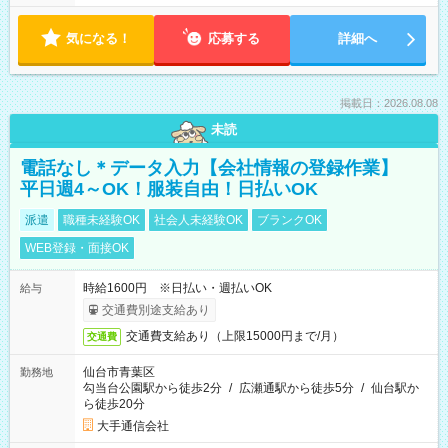
気になる！
応募する
詳細へ
掲載日：2026.08.08
未読
電話なし＊データ入力【会社情報の登録作業】
平日週4～OK！服装自由！日払いOK
派遣
職種未経験OK
社会人未経験OK
ブランクOK
WEB登録・面接OK
時給1600円 ※日払い・週払いOK
給与
交通費別途支給あり
交通費支給あり（上限15000円まで/月）
交通費
仙台市青葉区
勤務地
勾当台公園駅から徒歩2分
/
広瀬通駅から徒歩5分
/
仙台駅か
ら徒歩20分
大手通信会社