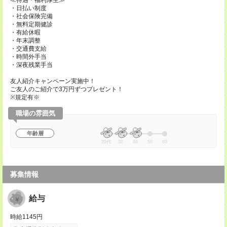
≪待遇・福利厚生≫
・日払い制度
・社会保険完備
・無料定期健診
・有給休暇
・年末調整
・交通費支給
・時間外手当
・深夜残業手当
友人紹介キャンペーン実施中！
ご友人のご紹介で3万円ずつプレゼント！
※規定有※
職場の雰囲気
年齢層
20代
30
40
50
60
募集情報
給与
時給1145円