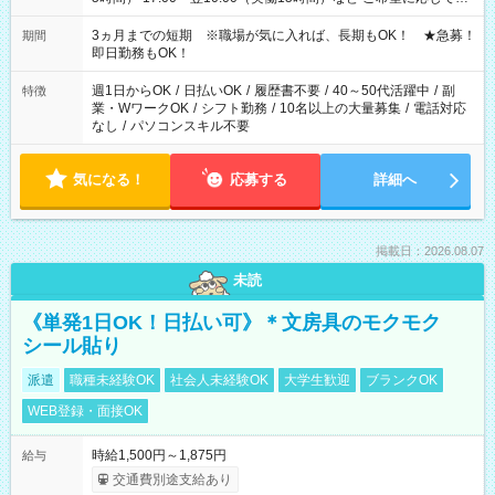
働く時間は調整できます！ お気軽に担当へ相談ください！
3ヵ月までの短期 ※職場が気に入れば、長期もOK！ ★急募！
期間
即日勤務もOK！
週1日からOK
/
日払いOK
/
履歴書不要
/
40～50代活躍中
/
副
特徴
業・WワークOK
/
シフト勤務
/
10名以上の大量募集
/
電話対応
なし
/
パソコンスキル不要
気になる！
応募する
詳細へ
掲載日：2026.08.07
未読
《単発1日OK！日払い可》＊文房具のモクモク
シール貼り
派遣
職種未経験OK
社会人未経験OK
大学生歓迎
ブランクOK
WEB登録・面接OK
時給1,500円～1,875円
給与
交通費別途支給あり