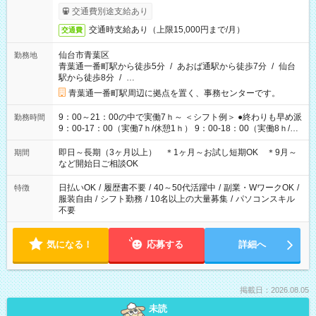
交通費別途支給あり
交通時支給あり（上限15,000円まで/月）
交通費
仙台市青葉区
勤務地
青葉通一番町駅から徒歩5分
/
あおば通駅から徒歩7分
/
仙台
駅から徒歩8分
/
…
青葉通一番町駅周辺に拠点を置く、事務センターです。
9：00～21：00の中で実働7ｈ～ ＜シフト例＞ ●終わりも早め派
勤務時間
9：00-17：00（実働7ｈ/休憩1ｈ） 9：00-18：00（実働8ｈ/休
憩1ｈ） 10：00-19：00（実働8ｈ/休憩1ｈ） ●朝ゆっくり派
11：00-20：00（実働8ｈ/休憩1ｈ） 12：00-20：00（実働7ｈ/
即日～長期（3ヶ月以上） ＊1ヶ月～お試し短期OK ＊9月～
期間
休憩1ｈ） 12：00-21：00（実働8ｈ/休憩1ｈ） 13：00-22：
など開始日ご相談OK
00（実働8ｈ/休憩1ｈ） ＊時間帯固定OK
日払いOK
/
履歴書不要
/
40～50代活躍中
/
副業・WワークOK
/
特徴
服装自由
/
シフト勤務
/
10名以上の大量募集
/
パソコンスキル
不要
気になる！
応募する
詳細へ
掲載日：2026.08.05
未読