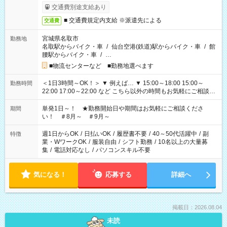
交通費別途支給あり
■ 交通費規定内支給 ※派遣先による
交通費
宮城県名取市
勤務地
名取駅からバイク・車
/
仙台空港(鉄道)駅からバイク・車
/
館
腰駅からバイク・車
/
…
■物流センターなど ■勤務地選べます
＜1日3時間～OK！＞ ▼ 例えば… ▼ 15:00～18:00 15:00～
勤務時間
22:00 17:00～22:00 など こちら以外の時間もお気軽にご相談く
ださい！
単発1日～！ ★勤務開始日や期間はお気軽にご相談くださ
期間
い！ ＃8月～ ＃9月～
週1日からOK
/
日払いOK
/
履歴書不要
/
40～50代活躍中
/
副
特徴
業・WワークOK
/
服装自由
/
シフト勤務
/
10名以上の大量募
集
/
電話対応なし
/
パソコンスキル不要
気になる！
応募する
詳細へ
掲載日：2026.08.04
未読