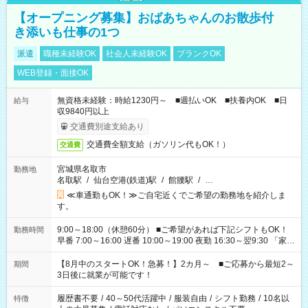
【オープニング募集】おばあちゃんのお散歩付
き添いも仕事の1つ
派遣
職種未経験OK
社会人未経験OK
ブランクOK
WEB登録・面接OK
無資格未経験：時給1230円～ ■週払いOK ■扶養内OK ■日
給与
収9840円以上
交通費別途支給あり
交通費全額支給（ガソリン代もOK！）
交通費
宮城県名取市
勤務地
名取駅
/
仙台空港(鉄道)駅
/
館腰駅
/
…
≪車通勤もOK！≫ご自宅近くでご希望の勤務地を紹介しま
す。
9:00～18:00（休憩60分） ■ご希望があれば下記シフトもOK！
勤務時間
早番 7:00～16:00 遅番 10:00～19:00 夜勤 16:30～翌9:30 「家族
と休みを合わせたい」 「余裕を持って夕飯の準備がしたい」
「できれば残業はしたくない」 など、ご希望を教えてください
【8月中のスタートOK！急募！】2カ月～ ■ご応募から最短2～
期間
ね。 ※Wワーク希望の方へ 今ご覧のお仕事で希望する勤務時間
3日後に就業が可能です！
と、もう1つのお仕事の勤務時間。 合計で週40時間を超える場
合は応募できません。
履歴書不要
/
40～50代活躍中
/
服装自由
/
シフト勤務
/
10名以
特徴