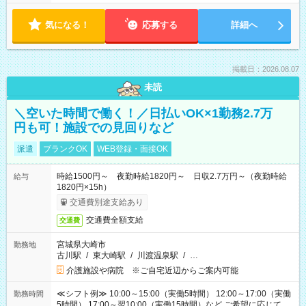
気になる！
応募する
詳細へ
掲載日：2026.08.07
未読
＼空いた時間で働く！／日払いOK×1勤務2.7万
円も可！施設での見回りなど
派遣
ブランクOK
WEB登録・面接OK
時給1500円～ 夜勤時給1820円～ 日収2.7万円～（夜勤時給
給与
1820円×15h）
交通費別途支給あり
交通費全額支給
交通費
宮城県大崎市
勤務地
古川駅
/
東大崎駅
/
川渡温泉駅
/
…
介護施設や病院 ※ご自宅近辺からご案内可能
≪シフト例≫ 10:00～15:00（実働5時間） 12:00～17:00（実働
勤務時間
5時間） 17:00～翌10:00（実働15時間）など ご希望に応じて、