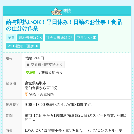
未読
給与即払いOK！平日休み！日勤のお仕事！食品
の仕分け作業
派遣
職種未経験OK
社会人未経験OK
ブランクOK
WEB登録・面接OK
時給1200円
給与
交通費別途支給あり
交通費支給有り
交通費
宮城県名取市
勤務地
南仙台駅から車11分
物流・倉庫関係
9:00～18:00 ※表記のうち実働8時間です。
勤務時間
長期【ご応募から1週間以内(最短2日目)のスピード就業が可能】
期間
即日～
日払いOK
/
履歴書不要
/
電話対応なし
/
パソコンスキル不要
特徴