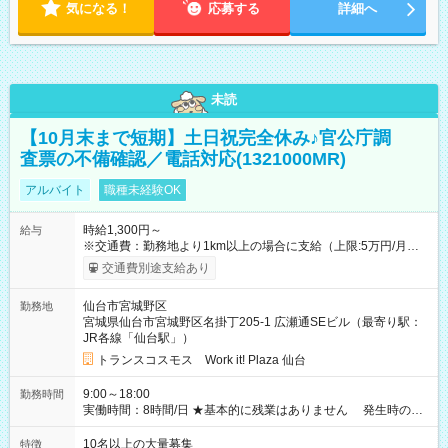
気になる！
応募する
詳細へ
未読
【10月末まで短期】土日祝完全休み♪官公庁調
査票の不備確認／電話対応(1321000MR)
アルバイト
職種未経験OK
時給1,300円～
給与
※交通費：勤務地より1km以上の場合に支給（上限:5万円/月・
2,500円/日） ※残業代：残業発生時は1分単位で支給 ※研修中の
交通費別途支給あり
給与変動なし ＜ 収入例 ＞ ■週5日勤務の場合… 月収22万8,800
円以上可能 ※交通費別途支給 （時給1,300円×8時間×22日） ■週
仙台市宮城野区
勤務地
4日勤務の場合… 月収16万6,400円以上可能 ※交通費別途支給
宮城県仙台市宮城野区名掛丁205-1 広瀬通SEビル（最寄り駅：
（時給1,300円×8時間×16日） 【試用期間】試用期間なし
JR各線「仙台駅」）
トランスコスモス Work it! Plaza 仙台
9:00～18:00
勤務時間
実働時間：8時間/日 ★基本的に残業はありません 発生時の残
業代は1分単位で支給いたします
10名以上の大量募集
特徴