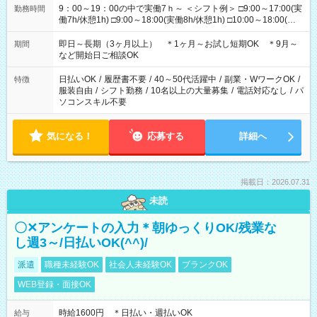
9：00～19：00の中で実働7ｈ～ ＜シフト例＞ □9:00～17:00(実
勤務時間
働7h/休憩1h) □9:00～18:00(実働8h/休憩1h) □10:00～18:00(実
働7h/休憩1h) □10:00～19:00(実働8h/休憩1h) ＊時間固定ＯＫ
即日～長期（3ヶ月以上） ＊1ヶ月～お試し短期OK ＊9月～
期間
など開始日ご相談OK
日払いOK
/
履歴書不要
/
40～50代活躍中
/
副業・WワークOK
/
特徴
服装自由
/
シフト勤務
/
10名以上の大量募集
/
電話対応なし
/
パ
ソコンスキル不要
気になる！
応募する
詳細へ
掲載日：2026.07.31
未読
〇✕アンケートの入力＊朝ゆっくりOK/残業な
し週3～/日払いOK(^^)/
派遣
職種未経験OK
社会人未経験OK
ブランクOK
WEB登録・面接OK
時給1600円 ＊日払い・週払いOK
給与