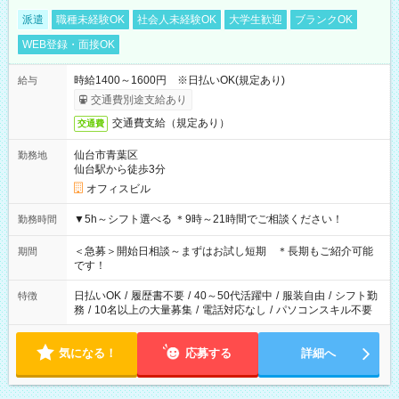
派遣
職種未経験OK
社会人未経験OK
大学生歓迎
ブランクOK
WEB登録・面接OK
時給1400～1600円 ※日払いOK(規定あり)
給与
交通費別途支給あり
交通費支給（規定あり）
交通費
仙台市青葉区
勤務地
仙台駅から徒歩3分
オフィスビル
▼5h～シフト選べる ＊9時～21時間でご相談ください！
勤務時間
＜急募＞開始日相談～まずはお試し短期 ＊長期もご紹介可能
期間
です！
日払いOK
/
履歴書不要
/
40～50代活躍中
/
服装自由
/
シフト勤
特徴
務
/
10名以上の大量募集
/
電話対応なし
/
パソコンスキル不要
気になる！
応募する
詳細へ