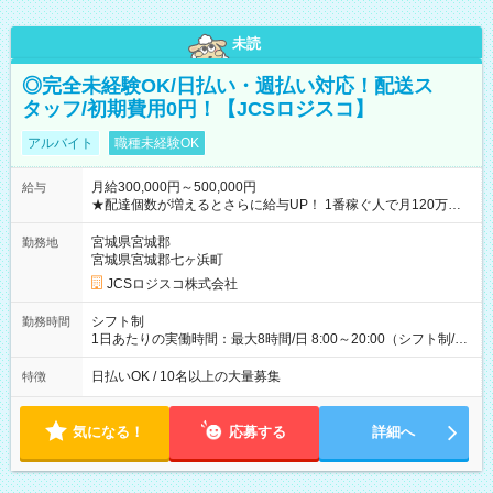
未読
◎完全未経験OK/日払い・週払い対応！配送ス
タッフ/初期費用0円！【JCSロジスコ】
アルバイト
職種未経験OK
月給300,000円～500,000円
給与
★配達個数が増えるとさらに給与UP！ 1番稼ぐ人で月120万ほ
ど！ ・主要都市エリア 月収55万円／週5日稼働 月収65万~112
万円／週6日稼働 ・地方郊外エリア 月収40万円／週5日稼働 月
宮城県宮城郡
勤務地
収40万円~50万円／週6日稼働 ＜モデルイメージ＞ ■月収50万
宮城県宮城郡七ヶ浜町
円 (27歳男性/江東区在住)※元建築関係 1日150個配達×25日勤務
JCSロジスコ株式会社
(日休み) ■月収80万円(43歳男性/墨田区在住)※元営業 1日200個
配達×25日勤務(月休み) 【試用期間】試用期間なし
シフト制
勤務時間
1日あたりの実働時間：最大8時間/日 8:00～20:00（シフト制/実
働8時間） ※週5日勤務（場所次第では週4も有り） ※配達状況
によって時間外での勤務可能性有り ※案件により多少の前後あ
日払いOK / 10名以上の大量募集
特徴
り ※配達が完了次第、帰社OKです
気になる！
応募する
詳細へ