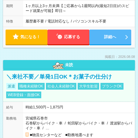
1ヶ月以上3ヶ月未満【ご応募から1週間以内(最短2日目)のスピ
期間
ード就業が可能】即日～
履歴書不要
/
電話対応なし
/
パソコンスキル不要
特徴
気になる！
応募する
詳細へ
掲載日：2026.08.08
未読
＼来社不要／単発1日OK＊お菓子の仕分け
派遣
職種未経験OK
社会人未経験OK
大学生歓迎
ブランクOK
WEB登録・面接OK
時給1,500円～1,875円
給与
宮城県石巻市
勤務地
石巻駅からバイク・車
/
蛇田駅からバイク・車
/
渡波駅からバ
イク・車
/
…
■物流センターなど ■勤務地選べます