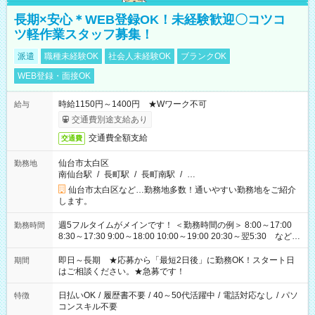
長期×安心＊WEB登録OK！未経験歓迎〇コツコ
ツ軽作業スタッフ募集！
派遣
職種未経験OK
社会人未経験OK
ブランクOK
WEB登録・面接OK
時給1150円～1400円 ★Wワーク不可
給与
交通費別途支給あり
交通費全額支給
交通費
仙台市太白区
勤務地
南仙台駅
/
長町駅
/
長町南駅
/
…
仙台市太白区など…勤務地多数！通いやすい勤務地をご紹介
します。
週5フルタイムがメインです！ ＜勤務時間の例＞ 8:00～17:00
勤務時間
8:30～17:30 9:00～18:00 10:00～19:00 20:30～翌5:30 など ★
その他にも勤務時間多数！ 日勤のみ、残業なし、交替制など
ご希望を教えてください！
即日～長期 ★応募から「最短2日後」に勤務OK！スタート日
期間
はご相談ください。★急募です！
日払いOK
/
履歴書不要
/
40～50代活躍中
/
電話対応なし
/
パソ
特徴
コンスキル不要