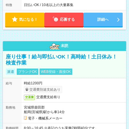
によって時間外での勤務可能性有り ※案件により多少の前後あ
日払いOK / 10名以上の大量募集
特徴
り ※配達が完了次第、帰社OKです
気になる！
応募する
詳細へ
未読
座り仕事！給与即払いOK！高時給！土日休み！
検査作業
派遣
ブランクOK
WEB登録・面接OK
時給1200円
給与
交通費別途支給あり
交通費支給有り
交通費
宮城県柴田郡
勤務地
船岡(宮城県)駅から車14分
電子・機械系メーカー
8:00～16:45 ※表記のうち実働7時間40分です。
勤務時間