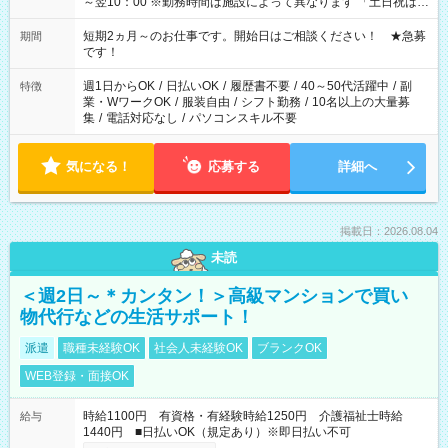
～翌10：00 ※勤務時間は施設によって異なります 「土日祝は休
みたい」 「しっかり稼ぎたい」 「もう少し遅い時間から始めた
い」など ご希望にあったお仕事をご案内いたします。 ※未経験
短期2ヵ月～のお仕事です。開始日はご相談ください！ ★急募
期間
の方の場合は1～2ヶ月間は日中での仕事を経験いただき、 お
です！
仕事に慣れてからの夜勤になります。 ★家庭の都合でお休みが
必要な場合も遠慮なくご相談ください。
週1日からOK
/
日払いOK
/
履歴書不要
/
40～50代活躍中
/
副
特徴
業・WワークOK
/
服装自由
/
シフト勤務
/
10名以上の大量募
集
/
電話対応なし
/
パソコンスキル不要
気になる！
応募する
詳細へ
掲載日：2026.08.04
未読
＜週2日～＊カンタン！＞高級マンションで買い
物代行などの生活サポート！
派遣
職種未経験OK
社会人未経験OK
ブランクOK
WEB登録・面接OK
時給1100円 有資格・有経験時給1250円 介護福祉士時給
給与
1440円 ■日払いOK（規定あり）※即日払い不可