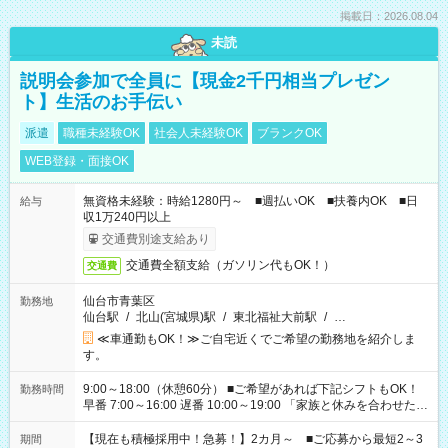
掲載日：2026.08.04
未読
説明会参加で全員に【現金2千円相当プレゼン
ト】生活のお手伝い
派遣
職種未経験OK
社会人未経験OK
ブランクOK
WEB登録・面接OK
無資格未経験：時給1280円～ ■週払いOK ■扶養内OK ■日
給与
収1万240円以上
交通費別途支給あり
交通費全額支給（ガソリン代もOK！）
交通費
仙台市青葉区
勤務地
仙台駅
/
北山(宮城県)駅
/
東北福祉大前駅
/
…
≪車通勤もOK！≫ご自宅近くでご希望の勤務地を紹介しま
す。
9:00～18:00（休憩60分） ■ご希望があれば下記シフトもOK！
勤務時間
早番 7:00～16:00 遅番 10:00～19:00 「家族と休みを合わせた
い」 「余裕を持って夕飯の準備がしたい」 「できれば残業はし
たくない」 など、ご希望を教えてくださいね。 ※Wワーク希望
【現在も積極採用中！急募！】2カ月～ ■ご応募から最短2～3
期間