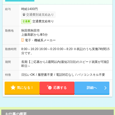
時給1400円
給与
交通費別途支給あり
交通費支給有り
交通費
秋田県秋田市
勤務地
上飯島駅から車5分
電子・機械系メーカー
8:00～16:20 16:00～0:20 0:00～8:20 ※表記のうち実働7時間15
勤務時間
分です。
長期【ご応募から1週間以内(最短2日目)のスピード就業が可能】
期間
即日～
日払いOK
/
履歴書不要
/
電話対応なし
/
パソコンスキル不要
特徴
気になる！
応募する
詳細へ
お仕事の概要