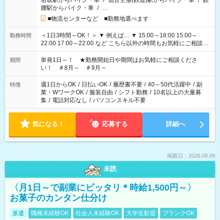
名取駅からバイク・車
/
仙台空港(鉄道)駅からバイク・車
/
館
腰駅からバイク・車
/
…
■物流センターなど ■勤務地選べます
＜1日3時間～OK！＞ ▼ 例えば… ▼ 15:00～18:00 15:00～
勤務時間
22:00 17:00～22:00 など こちら以外の時間もお気軽にご相談く
ださい！
単発1日～！ ★勤務開始日や期間はお気軽にご相談くださ
期間
い！ ＃8月～ ＃9月～
週1日からOK
/
日払いOK
/
履歴書不要
/
40～50代活躍中
/
副
特徴
業・WワークOK
/
服装自由
/
シフト勤務
/
10名以上の大量募
集
/
電話対応なし
/
パソコンスキル不要
気になる！
応募する
詳細へ
掲載日：2026.08.09
未読
〈月1日～で副業にピッタリ＊時給1,500円～〉
お菓子のカンタン仕分け
派遣
職種未経験OK
社会人未経験OK
大学生歓迎
ブランクOK