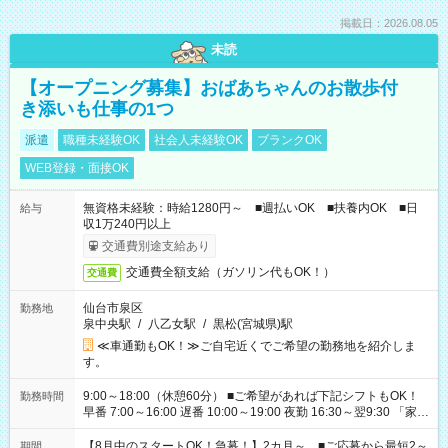
掲載日：2026.08.05
未読
【オープニング募集】おばあちゃんのお散歩付
き添いも仕事の1つ
派遣
職種未経験OK
社会人未経験OK
ブランクOK
WEB登録・面接OK
無資格未経験：時給1280円～ ■週払いOK ■扶養内OK ■日
給与
収1万240円以上
交通費別途支給あり
交通費全額支給（ガソリン代もOK！）
交通費
仙台市泉区
勤務地
泉中央駅
/
八乙女駅
/
黒松(宮城県)駅
≪車通勤もOK！≫ご自宅近くでご希望の勤務地を紹介しま
す。
9:00～18:00（休憩60分） ■ご希望があれば下記シフトもOK！
勤務時間
早番 7:00～16:00 遅番 10:00～19:00 夜勤 16:30～翌9:30 「家族
と休みを合わせたい」 「余裕を持って夕飯の準備がしたい」
「できれば残業はしたくない」 など、ご希望を教えてください
【8月中のスタートOK！急募！】2カ月～ ■ご応募から最短2～
期間