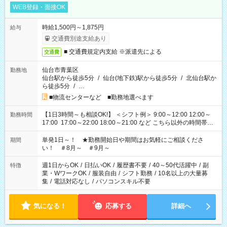
WEB登録・面接OK
時給1,500円～1,875円
給与
交通費別途支給あり
■ 交通費規定内支給 ※派遣先による
交通費
仙台市青葉区
勤務地
仙台駅から徒歩5分
/
仙台(地下鉄)駅から徒歩5分
/
北仙台駅か
ら徒歩5分
/
…
■物流センターなど ■勤務地選べます
【1日3時間～も相談OK!】 ＜シフト例＞ 9:00～12:00 12:00～
勤務時間
17:00 17:00～22:00 18:00～21:00 など こちら以外の時間帯も
お気軽にご相談ください！
単発1日～！ ★勤務開始日や期間はお気軽にご相談くださ
期間
い！ ＃8月～ ＃9月～
週1日からOK
/
日払いOK
/
履歴書不要
/
40～50代活躍中
/
副
特徴
業・WワークOK
/
服装自由
/
シフト勤務
/
10名以上の大量募
集
/
電話対応なし
/
パソコンスキル不要
気になる！
応募する
詳細へ