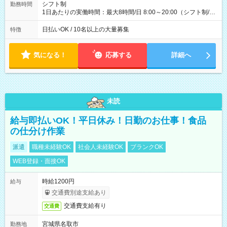
シフト制
勤務時間
1日あたりの実働時間：最大8時間/日 8:00～20:00（シフト制/実
働8時間） ※週5日勤務（場所次第では週4も有り） ※配達状況
によって時間外での勤務可能性有り ※案件により多少の前後あ
日払いOK / 10名以上の大量募集
特徴
り ※配達が完了次第、帰社OKです
気になる！
応募する
詳細へ
未読
給与即払いOK！平日休み！日勤のお仕事！食品
の仕分け作業
派遣
職種未経験OK
社会人未経験OK
ブランクOK
WEB登録・面接OK
時給1200円
給与
交通費別途支給あり
交通費支給有り
交通費
宮城県名取市
勤務地