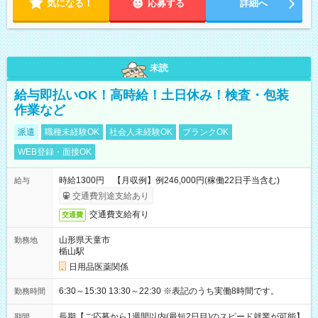
気になる！
応募する
詳細へ
未読
給与即払いOK！高時給！土日休み！検査・包装
作業など
派遣
職種未経験OK
社会人未経験OK
ブランクOK
WEB登録・面接OK
時給1300円 【月収例】例246,000円(稼働22日手当含む)
給与
交通費別途支給あり
交通費支給有り
交通費
山形県天童市
勤務地
楯山駅
日用品医薬関係
6:30～15:30 13:30～22:30 ※表記のうち実働8時間です。
勤務時間
長期【ご応募から1週間以内(最短2日目)のスピード就業が可能】
期間