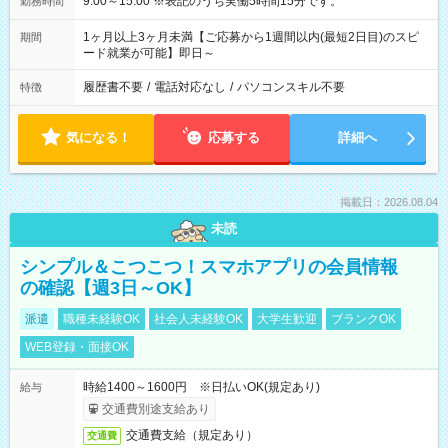
9:00～15:00 ※表記のうち実働5時間15分です。
勤務時間
1ヶ月以上3ヶ月未満【ご応募から1週間以内(最短2日目)のスピ
期間
ード就業が可能】即日～
履歴書不要
/
電話対応なし
/
パソコンスキル不要
特徴
気になる！
応募する
詳細へ
掲載日：2026.08.04
未読
シンプル＆こつこつ！スマホアプリの会員情報
の確認【週3日～OK】
派遣
職種未経験OK
社会人未経験OK
大学生歓迎
ブランクOK
WEB登録・面接OK
時給1400～1600円 ※日払いOK(規定あり)
給与
交通費別途支給あり
交通費支給（規定あり）
交通費