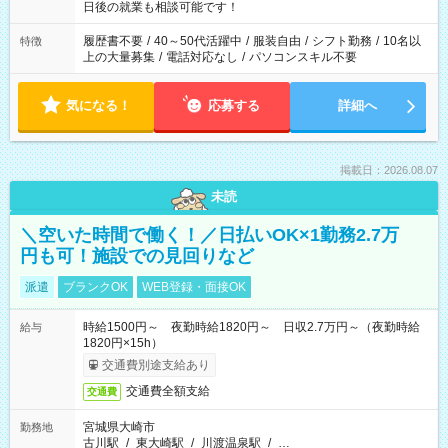
の方へ 今ご覧のお仕事で希望する勤務時間と、もう1つのお仕事
日後の就業も相談可能です！
の勤務時間。 合計で週40時間を超える場合は応募できません。
履歴書不要
/
40～50代活躍中
/
服装自由
/
シフト勤務
/
10名以
特徴
上の大量募集
/
電話対応なし
/
パソコンスキル不要
気になる！
応募する
詳細へ
掲載日：2026.08.07
未読
＼空いた時間で働く！／日払いOK×1勤務2.7万
円も可！施設での見回りなど
派遣
ブランクOK
WEB登録・面接OK
時給1500円～ 夜勤時給1820円～ 日収2.7万円～（夜勤時給
給与
1820円×15h）
交通費別途支給あり
交通費全額支給
交通費
宮城県大崎市
勤務地
古川駅
/
東大崎駅
/
川渡温泉駅
/
…