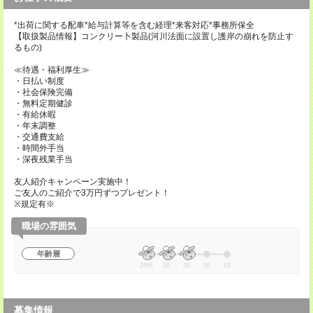
*出荷に関する配車*給与計算等を含む経理*来客対応*事務所保全
【取扱製品情報】コンクリー卜製品(河川法面に設置し護岸の崩れを防止す
るもの)
≪待遇・福利厚生≫
・日払い制度
・社会保険完備
・無料定期健診
・有給休暇
・年末調整
・交通費支給
・時間外手当
・深夜残業手当
友人紹介キャンペーン実施中！
ご友人のご紹介で3万円ずつプレゼント！
※規定有※
職場の雰囲気
年齢層
20代
30
40
50
60
募集情報