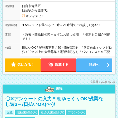
仙台市青葉区
勤務地
仙台駅から徒歩3分
オフィスビル
▼5h～シフト選べる ＊9時～21時間でご相談ください！
勤務時間
＜急募＞開始日相談～まずはお試し短期 ＊長期もご紹介可能
期間
です！
日払いOK
/
履歴書不要
/
40～50代活躍中
/
服装自由
/
シフト勤
特徴
務
/
10名以上の大量募集
/
電話対応なし
/
パソコンスキル不要
気になる！
応募する
詳細へ
掲載日：2026.07.31
未読
〇✕アンケートの入力＊朝ゆっくりOK/残業な
し週3～/日払いOK(^^)/
派遣
職種未経験OK
社会人未経験OK
ブランクOK