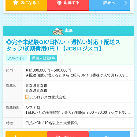
気になる！
応募する
詳細へ
未読
◎完全未経験OK/日払い・週払い対応！配送ス
タッフ/初期費用0円！【JCSロジスコ】
アルバイト
職種未経験OK
月給300,000円～500,000円
給与
★配達個数が増えるとさらに給与UP！ 1番稼ぐ人で月120万ほ
ど！ ・主要都市エリア 月収55万円／週5日稼働 月収65万~112
万円／週6日稼働 ・地方郊外エリア 月収40万円／週5日稼働 月
青森県青森市
勤務地
収40万円~50万円／週6日稼働 ＜モデルイメージ＞ ■月収50万
青森県青森市
円 (27歳男性/江東区在住)※元建築関係 1日150個配達×25日勤務
JCSロジスコ株式会社
(日休み) ■月収80万円(43歳男性/墨田区在住)※元営業 1日200個
配達×25日勤務(月休み) 【試用期間】試用期間なし
シフト制
勤務時間
1日あたりの実働時間：最大8時間/日 8:00～20:00（シフト制/実
働8時間） ※週5日勤務（場所次第では週4も有り） ※配達状況
によって時間外での勤務可能性有り ※案件により多少の前後あ
日払いOK / 10名以上の大量募集
特徴
り ※配達が完了次第、帰社OKです