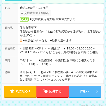
時給1,500円～1,875円
給与
交通費別途支給あり
■ 交通費規定内支給 ※派遣先による
交通費
仙台市青葉区
勤務地
仙台駅から徒歩5分
/
仙台(地下鉄)駅から徒歩5分
/
北仙台駅か
ら徒歩5分
/
…
■物流センターなど ■勤務地選べます
＜1日3時間～OK！＞ ▼ 例えば… ▼ 15:00～18:00 15:00～
勤務時間
22:00 17:00～22:00 など こちら以外の時間もお気軽にご相談く
ださい！
単発1日～！ ★勤務開始日や期間はお気軽にご相談くださ
期間
い！ ＃8月～ ＃9月～
週1日からOK
/
日払いOK
/
履歴書不要
/
40～50代活躍中
/
副
特徴
業・WワークOK
/
服装自由
/
シフト勤務
/
10名以上の大量募
集
/
電話対応なし
/
パソコンスキル不要
気になる！
応募する
詳細へ