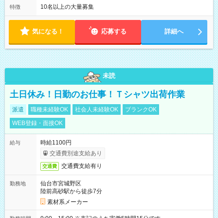
10名以上の大量募集
特徴
気になる！
応募する
詳細へ
未読
土日休み！日勤のお仕事！Ｔシャツ出荷作業
派遣
職種未経験OK
社会人未経験OK
ブランクOK
WEB登録・面接OK
時給1100円
給与
交通費別途支給あり
交通費支給有り
交通費
仙台市宮城野区
勤務地
陸前高砂駅から徒歩7分
素材系メーカー