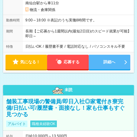
南仙台駅から車11分
物流・倉庫関係
9:00～18:00 ※表記のうち実働8時間です。
勤務時間
長期【ご応募から1週間以内(最短2日目)のスピード就業が可能】
期間
即日～
日払いOK
/
履歴書不要
/
電話対応なし
/
パソコンスキル不要
特徴
気になる！
応募する
詳細へ
未読
舗装工事現場の警備員/即日入社◎家電付き寮完
備/日払い可/履歴書・面接なし！家も仕事もすぐ
見つかる
アルバイト
職種未経験OK
日給10,000円～13,500円
給与