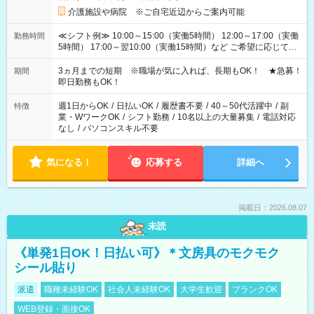
介護施設や病院 ※ご自宅近辺からご案内可能
≪シフト例≫ 10:00～15:00（実働5時間） 12:00～17:00（実働
勤務時間
5時間） 17:00～翌10:00（実働15時間）など ご希望に応じて、
働く時間は調整できます！ お気軽に担当へ相談ください！
3ヵ月までの短期 ※職場が気に入れば、長期もOK！ ★急募！
期間
即日勤務もOK！
週1日からOK
/
日払いOK
/
履歴書不要
/
40～50代活躍中
/
副
特徴
業・WワークOK
/
シフト勤務
/
10名以上の大量募集
/
電話対応
なし
/
パソコンスキル不要
気になる！
応募する
詳細へ
掲載日：2026.08.07
未読
《単発1日OK！日払い可》＊文房具のモクモク
シール貼り
派遣
職種未経験OK
社会人未経験OK
大学生歓迎
ブランクOK
WEB登録・面接OK