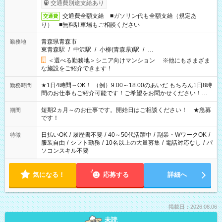
交通費別途支給あり
交通費全額支給 ■ガソリン代も全額支給（規定あ
交通費
り） ■無料駐車場もご相談ください
青森県青森市
勤務地
東青森駅
/
中沢駅
/
小柳(青森県)駅
/
…
＜選べる勤務地＞シニア向けマンション ※他にもさまざま
な施設をご紹介できます！
★1日4時間～OK！ （例）9:00～18:00のあいだ もちろん1日8時
勤務時間
間のお仕事もご紹介可能です！ご希望をお聞かせください！★
家庭の都合でお休みが必要な場合も遠慮なくご相談ください。
※週最低15時間以上の勤務が必要です
短期2ヵ月～のお仕事です。開始日はご相談ください！ ★急募
期間
です！
日払いOK
/
履歴書不要
/
40～50代活躍中
/
副業・WワークOK
/
特徴
服装自由
/
シフト勤務
/
10名以上の大量募集
/
電話対応なし
/
パ
ソコンスキル不要
気になる！
応募する
詳細へ
掲載日：2026.08.06
未読