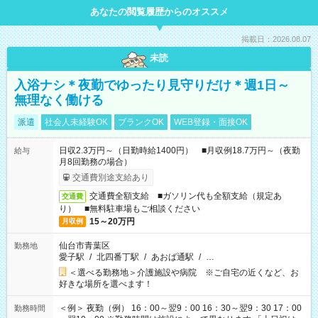
あなたの閲覧履歴からのオススメ
掲載日：2026.08.07
未読
入浴ナシ＊夜勤でゆったり見守りだけ＊週1日～
無理なく働ける
派遣
社会人未経験OK
ブランクOK
WEB登録・面接OK
日収2.3万円～（日勤時給1400円） ■月収例18.7万円～（夜勤
給与
月8回勤務の場合）
交通費別途支給あり
交通費全額支給 ■ガソリン代も全額支給（規定あ
交通費
り） ■無料駐車場もご相談ください
15～20万円
月収例
仙台市青葉区
勤務地
愛子駅
/
北四番丁駅
/
あおば通駅
/
…
＜選べる勤務地＞介護施設や病院 ※ご自宅の近くなど、お
好きな場所を選べます！
＜例＞ 夜勤（例） 16：00～翌9：00 16：30～翌9：30 17：00
勤務時間