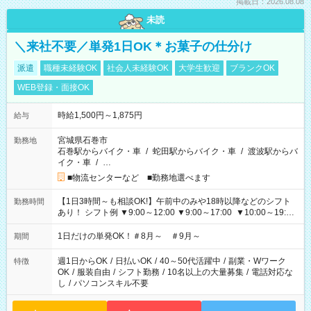
掲載日：2026.08.08
未読
＼来社不要／単発1日OK＊お菓子の仕分け
派遣
職種未経験OK
社会人未経験OK
大学生歓迎
ブランクOK
WEB登録・面接OK
時給1,500円～1,875円
給与
宮城県石巻市
勤務地
石巻駅からバイク・車
/
蛇田駅からバイク・車
/
渡波駅からバ
イク・車
/
…
■物流センターなど ■勤務地選べます
【1日3時間～も相談OK!】午前中のみや18時以降などのシフト
勤務時間
あり！ シフト例 ▼9:00～12:00 ▼9:00～17:00 ▼10:00～19:00
▼18:00～21:00
1日だけの単発OK！＃8月～ ＃9月～
期間
週1日からOK
/
日払いOK
/
40～50代活躍中
/
副業・Wワーク
特徴
OK
/
服装自由
/
シフト勤務
/
10名以上の大量募集
/
電話対応な
し
/
パソコンスキル不要