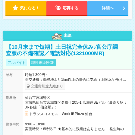
気になる！
応募する
詳細へ
未読
【10月末まで短期】土日祝完全休み♪官公庁調
査票の不備確認／電話対応(1321000MR)
アルバイト
職種未経験OK
時給1,300円～
給与
※交通費：勤務地より1km以上の場合に支給（上限:5万円/月・
2,500円/日） ※残業代：残業発生時は1分単位で支給 ※研修中の
交通費別途支給あり
給与変動なし ＜ 収入例 ＞ ■週5日勤務の場合… 月収22万8,800
円以上可能 ※交通費別途支給 （時給1,300円×8時間×22日） ■週
仙台市宮城野区
勤務地
4日勤務の場合… 月収16万6,400円以上可能 ※交通費別途支給
宮城県仙台市宮城野区名掛丁205-1 広瀬通SEビル（最寄り駅：
（時給1,300円×8時間×16日） 【試用期間】試用期間なし
JR各線「仙台駅」）
トランスコスモス Work it! Plaza 仙台
9:00～18:00
勤務時間
実働時間：8時間/日 ★基本的に残業はありません 発生時の残
業代は1分単位で支給いたします