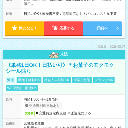
即日～
日払いOK
/
履歴書不要
/
電話対応なし
/
パソコンスキル不要
特徴
気になる！
応募する
詳細へ
掲載日：2026.08.07
未読
《単発1日OK！日払い可》＊お菓子のモクモク
シール貼り
派遣
職種未経験OK
社会人未経験OK
大学生歓迎
ブランクOK
WEB登録・面接OK
時給1,500円～1,875円
給与
交通費別途支給あり
■ 交通費規定内支給 ※派遣先による
交通費
宮城県名取市
勤務地