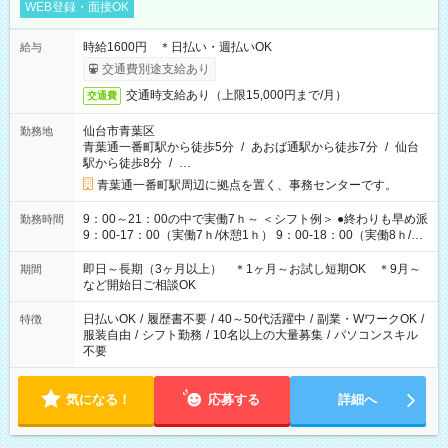
WEB登録・面接OK
時給1600円 ＊日払い・週払いOK
給与
交通費別途支給あり
交通時支給あり（上限15,000円まで/月）
交通費
仙台市青葉区
勤務地
青葉通一番町駅から徒歩5分
/
あおば通駅から徒歩7分
/
仙台
駅から徒歩8分
/
…
青葉通一番町駅周辺に拠点を置く、事務センターです。
9：00～21：00の中で実働7ｈ～ ＜シフト例＞ ●終わりも早め派
勤務時間
9：00-17：00（実働7ｈ/休憩1ｈ） 9：00-18：00（実働8ｈ/休
憩1ｈ） 10：00-19：00（実働8ｈ/休憩1ｈ） ●朝ゆっくり派
11：00-20：00（実働8ｈ/休憩1ｈ） 12：00-20：00（実働7ｈ/
即日～長期（3ヶ月以上） ＊1ヶ月～お試し短期OK ＊9月～
期間
休憩1ｈ） 12：00-21：00（実働8ｈ/休憩1ｈ） 13：00-22：
など開始日ご相談OK
00（実働8ｈ/休憩1ｈ） ＊時間帯固定OK
日払いOK
/
履歴書不要
/
40～50代活躍中
/
副業・WワークOK
/
特徴
服装自由
/
シフト勤務
/
10名以上の大量募集
/
パソコンスキル
不要
気になる！
応募する
詳細へ