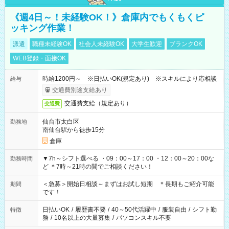
《週4日～！未経験OK！》倉庫内でもくもくピ
ッキング作業！
派遣
職種未経験OK
社会人未経験OK
大学生歓迎
ブランクOK
WEB登録・面接OK
時給1200円～ ※日払いOK(規定あり) ※スキルにより応相談
給与
交通費別途支給あり
交通費支給（規定あり）
交通費
仙台市太白区
勤務地
南仙台駅から徒歩15分
倉庫
▼7h～シフト選べる ・09：00～17：00 ・12：00～20：00な
勤務時間
ど ＊7時～21時の間でご相談ください！
＜急募＞開始日相談～まずはお試し短期 ＊長期もご紹介可能
期間
です！
日払いOK
/
履歴書不要
/
40～50代活躍中
/
服装自由
/
シフト勤
特徴
務
/
10名以上の大量募集
/
パソコンスキル不要