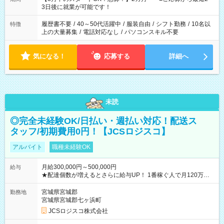
ね。 ※Wワーク希望の方へ 今ご覧のお仕事で希望する勤務時間
3日後に就業が可能です！
と、もう1つのお仕事の勤務時間。 合計で週40時間を超える場
合は応募できません。
履歴書不要
/
40～50代活躍中
/
服装自由
/
シフト勤務
/
10名以
特徴
上の大量募集
/
電話対応なし
/
パソコンスキル不要
気になる！
応募する
詳細へ
未読
◎完全未経験OK/日払い・週払い対応！配送ス
タッフ/初期費用0円！【JCSロジスコ】
アルバイト
職種未経験OK
月給300,000円～500,000円
給与
★配達個数が増えるとさらに給与UP！ 1番稼ぐ人で月120万ほ
ど！ ・主要都市エリア 月収55万円／週5日稼働 月収65万~112
万円／週6日稼働 ・地方郊外エリア 月収40万円／週5日稼働 月
宮城県宮城郡
勤務地
収40万円~50万円／週6日稼働 ＜モデルイメージ＞ ■月収50万
宮城県宮城郡七ヶ浜町
円 (27歳男性/江東区在住)※元建築関係 1日150個配達×25日勤務
JCSロジスコ株式会社
(日休み) ■月収80万円(43歳男性/墨田区在住)※元営業 1日200個
配達×25日勤務(月休み) 【試用期間】試用期間なし