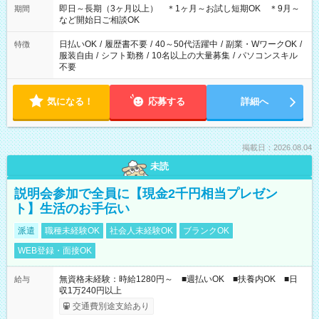
11：00-20：00（実働8ｈ/休憩1ｈ） 12：00-20：00（実働7ｈ/
即日～長期（3ヶ月以上） ＊1ヶ月～お試し短期OK ＊9月～
期間
休憩1ｈ） 12：00-21：00（実働8ｈ/休憩1ｈ） 13：00-22：
など開始日ご相談OK
00（実働8ｈ/休憩1ｈ） ＊時間帯固定OK
日払いOK
/
履歴書不要
/
40～50代活躍中
/
副業・WワークOK
/
特徴
服装自由
/
シフト勤務
/
10名以上の大量募集
/
パソコンスキル
不要
気になる！
応募する
詳細へ
掲載日：2026.08.04
未読
説明会参加で全員に【現金2千円相当プレゼン
ト】生活のお手伝い
派遣
職種未経験OK
社会人未経験OK
ブランクOK
WEB登録・面接OK
無資格未経験：時給1280円～ ■週払いOK ■扶養内OK ■日
給与
収1万240円以上
交通費別途支給あり