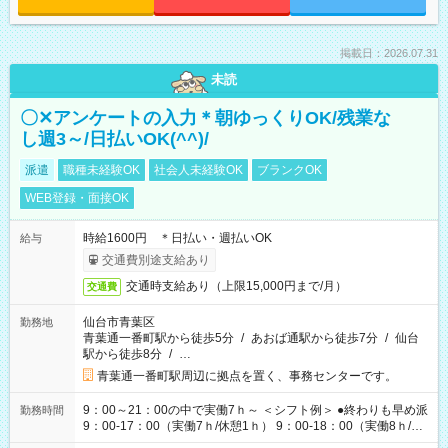
掲載日：2026.07.31
未読
〇✕アンケートの入力＊朝ゆっくりOK/残業な
し週3～/日払いOK(^^)/
派遣
職種未経験OK
社会人未経験OK
ブランクOK
WEB登録・面接OK
時給1600円 ＊日払い・週払いOK
給与
交通費別途支給あり
交通時支給あり（上限15,000円まで/月）
交通費
仙台市青葉区
勤務地
青葉通一番町駅から徒歩5分
/
あおば通駅から徒歩7分
/
仙台
駅から徒歩8分
/
…
青葉通一番町駅周辺に拠点を置く、事務センターです。
9：00～21：00の中で実働7ｈ～ ＜シフト例＞ ●終わりも早め派
勤務時間
9：00-17：00（実働7ｈ/休憩1ｈ） 9：00-18：00（実働8ｈ/休
憩1ｈ） 10：00-19：00（実働8ｈ/休憩1ｈ） ●朝ゆっくり派