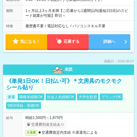
1ヶ月以上3ヶ月未満【ご応募から1週間以内(最短2日目)のスピ
期間
ード就業が可能】即日～
履歴書不要
/
電話対応なし
/
パソコンスキル不要
特徴
気になる！
応募する
詳細へ
掲載日：2026.08.07
未読
《単発1日OK！日払い可》＊文房具のモクモク
シール貼り
派遣
職種未経験OK
社会人未経験OK
大学生歓迎
ブランクOK
WEB登録・面接OK
時給1,500円～1,875円
給与
交通費別途支給あり
■ 交通費規定内支給 ※派遣先による
交通費