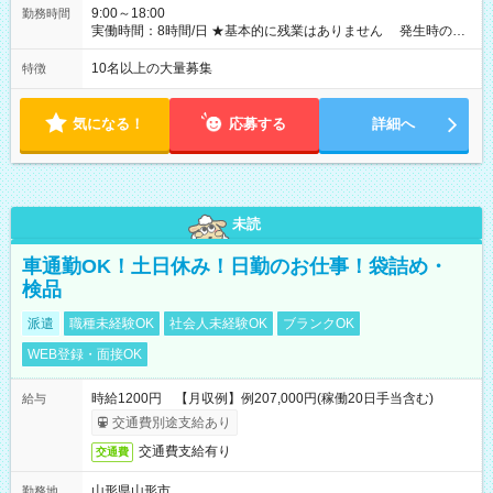
9:00～18:00
勤務時間
実働時間：8時間/日 ★基本的に残業はありません 発生時の残
業代は1分単位で支給いたします
10名以上の大量募集
特徴
気になる！
応募する
詳細へ
未読
車通勤OK！土日休み！日勤のお仕事！袋詰め・
検品
派遣
職種未経験OK
社会人未経験OK
ブランクOK
WEB登録・面接OK
時給1200円 【月収例】例207,000円(稼働20日手当含む)
給与
交通費別途支給あり
交通費支給有り
交通費
山形県山形市
勤務地