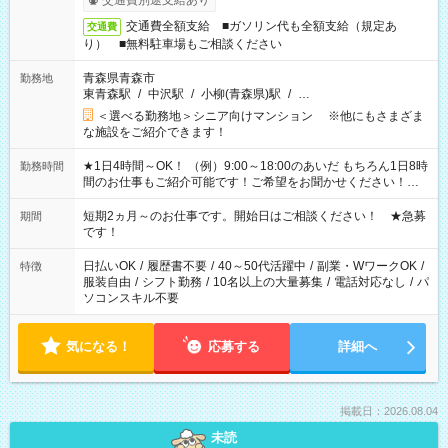
交通費別途支給あり
交通費全額支給 ■ガソリン代も全額支給（規定あ
交通費
り） ■無料駐車場もご相談ください
青森県青森市
勤務地
東青森駅
/
中沢駅
/
小柳(青森県)駅
/
…
＜選べる勤務地＞シニア向けマンション ※他にもさまざま
な施設をご紹介できます！
★1日4時間～OK！ （例）9:00～18:00のあいだ もちろん1日8時
勤務時間
間のお仕事もご紹介可能です！ご希望をお聞かせください！★
家庭の都合でお休みが必要な場合も遠慮なくご相談ください。
※週最低15時間以上の勤務が必要です
短期2ヵ月～のお仕事です。開始日はご相談ください！ ★急募
期間
です！
日払いOK
/
履歴書不要
/
40～50代活躍中
/
副業・WワークOK
/
特徴
服装自由
/
シフト勤務
/
10名以上の大量募集
/
電話対応なし
/
パ
ソコンスキル不要
気になる！
応募する
詳細へ
掲載日：2026.08.04
未読