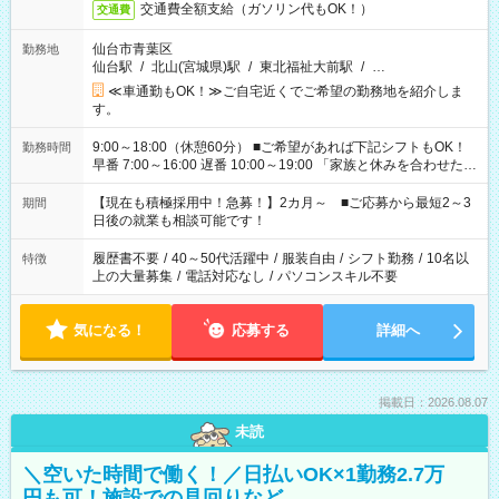
交通費全額支給（ガソリン代もOK！）
交通費
仙台市青葉区
勤務地
仙台駅
/
北山(宮城県)駅
/
東北福祉大前駅
/
…
≪車通勤もOK！≫ご自宅近くでご希望の勤務地を紹介しま
す。
9:00～18:00（休憩60分） ■ご希望があれば下記シフトもOK！
勤務時間
早番 7:00～16:00 遅番 10:00～19:00 「家族と休みを合わせた
い」 「余裕を持って夕飯の準備がしたい」 「できれば残業はし
たくない」 など、ご希望を教えてくださいね。 ※Wワーク希望
【現在も積極採用中！急募！】2カ月～ ■ご応募から最短2～3
期間
の方へ 今ご覧のお仕事で希望する勤務時間と、もう1つのお仕事
日後の就業も相談可能です！
の勤務時間。 合計で週40時間を超える場合は応募できません。
履歴書不要
/
40～50代活躍中
/
服装自由
/
シフト勤務
/
10名以
特徴
上の大量募集
/
電話対応なし
/
パソコンスキル不要
気になる！
応募する
詳細へ
掲載日：2026.08.07
未読
＼空いた時間で働く！／日払いOK×1勤務2.7万
円も可！施設での見回りなど