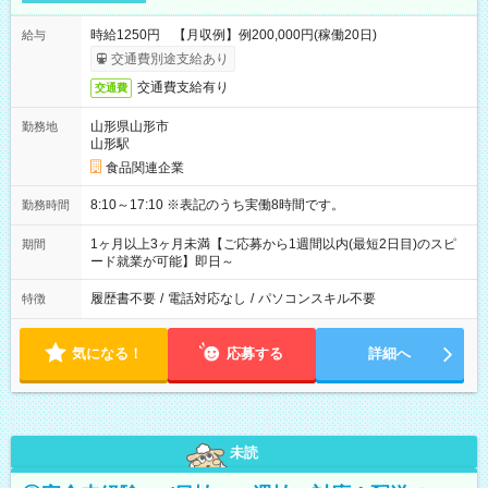
時給1250円 【月収例】例200,000円(稼働20日)
給与
交通費別途支給あり
交通費支給有り
交通費
山形県山形市
勤務地
山形駅
食品関連企業
8:10～17:10 ※表記のうち実働8時間です。
勤務時間
1ヶ月以上3ヶ月未満【ご応募から1週間以内(最短2日目)のスピ
期間
ード就業が可能】即日～
履歴書不要
/
電話対応なし
/
パソコンスキル不要
特徴
気になる！
応募する
詳細へ
未読