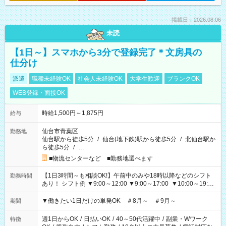
掲載日：2026.08.06
未読
【1日～】スマホから3分で登録完了＊文房具の
仕分け
派遣
職種未経験OK
社会人未経験OK
大学生歓迎
ブランクOK
WEB登録・面接OK
時給1,500円～1,875円
給与
仙台市青葉区
勤務地
仙台駅から徒歩5分
/
仙台(地下鉄)駅から徒歩5分
/
北仙台駅か
ら徒歩5分
/
…
■物流センターなど ■勤務地選べます
【1日3時間～も相談OK!】午前中のみや18時以降などのシフト
勤務時間
あり！ シフト例 ▼9:00～12:00 ▼9:00～17:00 ▼10:00～19:00
▼18:00～21:00
▼働きたい1日だけの単発OK ＃8月～ ＃9月～
期間
週1日からOK
/
日払いOK
/
40～50代活躍中
/
副業・Wワーク
特徴