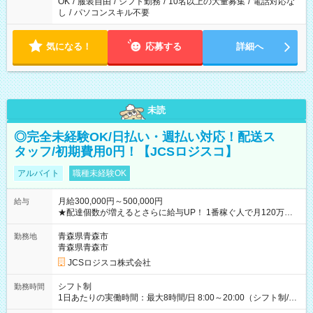
OK
/
服装自由
/
シフト勤務
/
10名以上の大量募集
/
電話対応な
し
/
パソコンスキル不要
気になる！
応募する
詳細へ
未読
◎完全未経験OK/日払い・週払い対応！配送ス
タッフ/初期費用0円！【JCSロジスコ】
アルバイト
職種未経験OK
月給300,000円～500,000円
給与
★配達個数が増えるとさらに給与UP！ 1番稼ぐ人で月120万ほ
ど！ ・主要都市エリア 月収55万円／週5日稼働 月収65万~112
万円／週6日稼働 ・地方郊外エリア 月収40万円／週5日稼働 月
青森県青森市
勤務地
収40万円~50万円／週6日稼働 ＜モデルイメージ＞ ■月収50万
青森県青森市
円 (27歳男性/江東区在住)※元建築関係 1日150個配達×25日勤務
JCSロジスコ株式会社
(日休み) ■月収80万円(43歳男性/墨田区在住)※元営業 1日200個
配達×25日勤務(月休み) 【試用期間】試用期間なし
シフト制
勤務時間
1日あたりの実働時間：最大8時間/日 8:00～20:00（シフト制/実
働8時間） ※週5日勤務（場所次第では週4も有り） ※配達状況