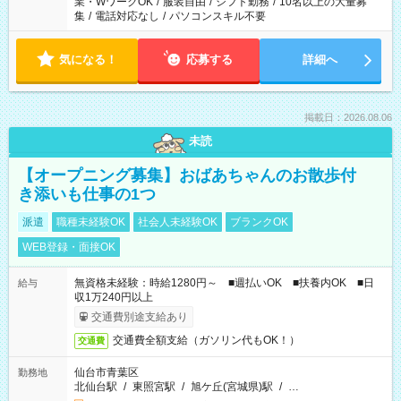
業・WワークOK
/
服装自由
/
シフト勤務
/
10名以上の大量募
集
/
電話対応なし
/
パソコンスキル不要
気になる！
応募する
詳細へ
掲載日：2026.08.06
未読
【オープニング募集】おばあちゃんのお散歩付
き添いも仕事の1つ
派遣
職種未経験OK
社会人未経験OK
ブランクOK
WEB登録・面接OK
無資格未経験：時給1280円～ ■週払いOK ■扶養内OK ■日
給与
収1万240円以上
交通費別途支給あり
交通費全額支給（ガソリン代もOK！）
交通費
仙台市青葉区
勤務地
北仙台駅
/
東照宮駅
/
旭ケ丘(宮城県)駅
/
…