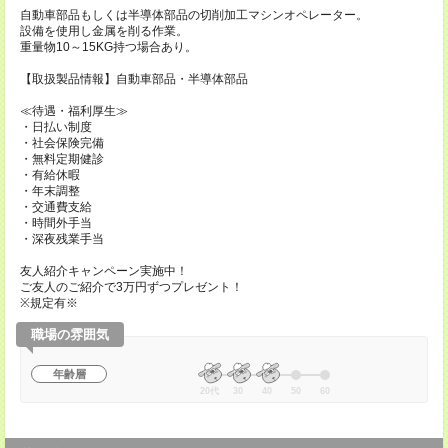
自動車部品もしくは半導体部品の切削加工マシンオペレーター。
設備を使用し金属を削る作業。
重量物10～15KG持つ場合あり。
【取扱製品情報】自動車部品・半導体部品
≪待遇・福利厚生≫
・日払い制度
・社会保険完備
・無料定期健診
・有給休暇
・年末調整
・交通費支給
・時間外手当
・深夜残業手当
友人紹介キャンペーン実施中！
ご友人のご紹介で3万円ずつプレゼント！
※規定有※
職場の雰囲気
年齢層
20代
30
40
50
60