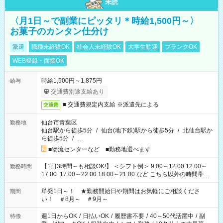
未読
〈月1日～で副業にピッタリ＊時給1,500円～〉
お菓子のカンタン仕分け
派遣
職種未経験OK
社会人未経験OK
大学生歓迎
ブランクOK
WEB登録・面接OK
時給1,500円～1,875円
給与
交通費別途支給あり
■ 交通費規定内支給 ※派遣先による
交通費
仙台市青葉区
勤務地
仙台駅から徒歩5分
/
仙台(地下鉄)駅から徒歩5分
/
北仙台駅か
ら徒歩5分
/
…
■物流センターなど ■勤務地選べます
【1日3時間～も相談OK!】 ＜シフト例＞ 9:00～12:00 12:00～
勤務時間
17:00 17:00～22:00 18:00～21:00 など こちら以外の時間帯も
お気軽にご相談ください！
単発1日～！ ★勤務開始日や期間はお気軽にご相談くださ
期間
い！ ＃8月～ ＃9月～
週1日からOK
/
日払いOK
/
履歴書不要
/
40～50代活躍中
/
副
特徴