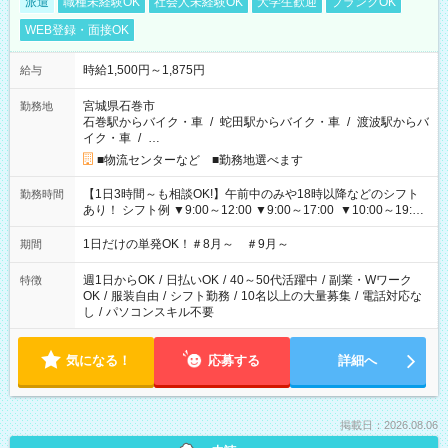
派遣
職種未経験OK
社会人未経験OK
大学生歓迎
ブランクOK
WEB登録・面接OK
時給1,500円～1,875円
給与
宮城県石巻市
勤務地
石巻駅からバイク・車
/
蛇田駅からバイク・車
/
渡波駅からバ
イク・車
/
…
■物流センターなど ■勤務地選べます
【1日3時間～も相談OK!】午前中のみや18時以降などのシフト
勤務時間
あり！ シフト例 ▼9:00～12:00 ▼9:00～17:00 ▼10:00～19:00
▼18:00～21:00
1日だけの単発OK！＃8月～ ＃9月～
期間
週1日からOK
/
日払いOK
/
40～50代活躍中
/
副業・Wワーク
特徴
OK
/
服装自由
/
シフト勤務
/
10名以上の大量募集
/
電話対応な
し
/
パソコンスキル不要
気になる！
応募する
詳細へ
掲載日：2026.08.06