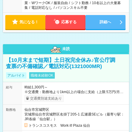
業・WワークOK
/
服装自由
/
シフト勤務
/
10名以上の大量募
集
/
電話対応なし
/
パソコンスキル不要
気になる！
応募する
詳細へ
未読
【10月末まで短期】土日祝完全休み♪官公庁調
査票の不備確認／電話対応(1321000MR)
アルバイト
職種未経験OK
時給1,300円～
給与
※交通費：勤務地より1km以上の場合に支給（上限:5万円/月・
2,500円/日） ※残業代：残業発生時は1分単位で支給 ※研修中の
交通費別途支給あり
給与変動なし ＜ 収入例 ＞ ■週5日勤務の場合… 月収22万8,800
円以上可能 ※交通費別途支給 （時給1,300円×8時間×22日） ■週
仙台市宮城野区
勤務地
4日勤務の場合… 月収16万6,400円以上可能 ※交通費別途支給
宮城県仙台市宮城野区名掛丁205-1 広瀬通SEビル（最寄り駅：
（時給1,300円×8時間×16日） 【試用期間】試用期間なし
JR各線「仙台駅」）
トランスコスモス Work it! Plaza 仙台