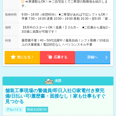
≪車通勤もOK！≫ご自宅近くでご希望の勤務地を紹介しま
す。
9:00～18:00（休憩60分） ■ご希望があれば下記シフトもOK！
勤務時間
早番 7:00～16:00 遅番 10:00～19:00 夜勤 16:30～翌9:30 「家族
と休みを合わせたい」 「余裕を持って夕飯の準備がしたい」
「できれば残業はしたくない」 など、ご希望を教えてください
【8月中のスタートOK！急募！】2カ月～ ■ご応募から最短2～
期間
ね。 ※Wワーク希望の方へ 今ご覧のお仕事で希望する勤務時間
3日後に就業が可能です！
と、もう1つのお仕事の勤務時間。 合計で週40時間を超える場
合は応募できません。
履歴書不要
/
40～50代活躍中
/
服装自由
/
シフト勤務
/
10名以
特徴
上の大量募集
/
電話対応なし
/
パソコンスキル不要
気になる！
応募する
詳細へ
未読
舗装工事現場の警備員/即日入社◎家電付き寮完
備/日払い可/履歴書・面接なし！家も仕事もすぐ
見つかる
アルバイト
職種未経験OK