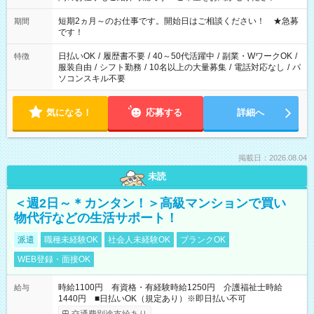
家庭の都合でお休みが必要な場合も遠慮なくご相談ください。
※週最低15時間以上の勤務が必要です
短期2ヵ月～のお仕事です。開始日はご相談ください！ ★急募
期間
です！
日払いOK
/
履歴書不要
/
40～50代活躍中
/
副業・WワークOK
/
特徴
服装自由
/
シフト勤務
/
10名以上の大量募集
/
電話対応なし
/
パ
ソコンスキル不要
気になる！
応募する
詳細へ
掲載日：2026.08.04
未読
＜週2日～＊カンタン！＞高級マンションで買い
物代行などの生活サポート！
派遣
職種未経験OK
社会人未経験OK
ブランクOK
WEB登録・面接OK
時給1100円 有資格・有経験時給1250円 介護福祉士時給
給与
1440円 ■日払いOK（規定あり）※即日払い不可