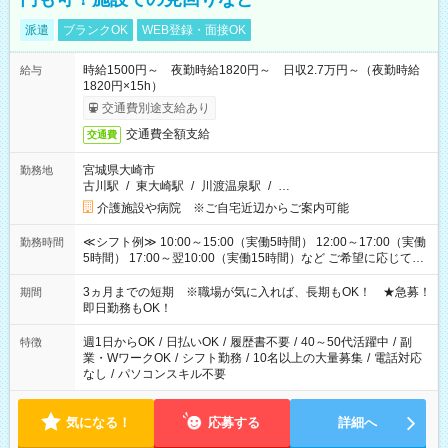
派遣
ブランクOK
WEB登録・面接OK
時給1500円～ 夜勤時給1820円～ 日収2.7万円～（夜勤時給
給与
1820円×15h）
交通費別途支給あり
交通費全額支給
交通費
宮城県大崎市
勤務地
古川駅
/
東大崎駅
/
川渡温泉駅
/
…
介護施設や病院 ※ご自宅近辺からご案内可能
≪シフト例≫ 10:00～15:00（実働5時間） 12:00～17:00（実働
勤務時間
5時間） 17:00～翌10:00（実働15時間）など ご希望に応じて、
働く時間は調整できます！ お気軽に担当へ相談ください！
3ヵ月までの短期 ※職場が気に入れば、長期もOK！ ★急募！
期間
即日勤務もOK！
週1日からOK
/
日払いOK
/
履歴書不要
/
40～50代活躍中
/
副
特徴
業・WワークOK
/
シフト勤務
/
10名以上の大量募集
/
電話対応
なし
/
パソコンスキル不要
気になる！
応募する
詳細へ