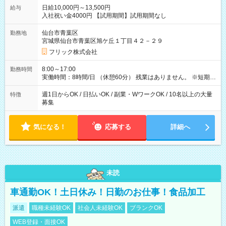
日給10,000円～13,500円
給与
入社祝い金4000円 【試用期間】試用期間なし
仙台市青葉区
勤務地
宮城県仙台市青葉区旭ケ丘１丁目４２－２９
フリック株式会社
8:00～17:00
勤務時間
実働時間：8時間/日 （休憩60分） 残業はありません。 ※短期の
募集は行っておりません。予めご了承くださいませ。
週1日からOK / 日払いOK / 副業・WワークOK / 10名以上の大量
特徴
募集
気になる！
応募する
詳細へ
未読
車通勤OK！土日休み！日勤のお仕事！食品加工
派遣
職種未経験OK
社会人未経験OK
ブランクOK
WEB登録・面接OK