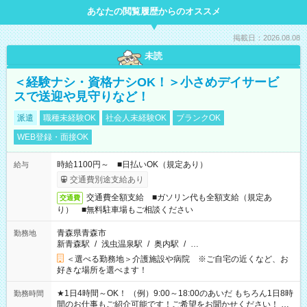
あなたの閲覧履歴からのオススメ
掲載日：2026.08.08
未読
＜経験ナシ・資格ナシOK！＞小さめデイサービ
スで送迎や見守りなど！
派遣
職種未経験OK
社会人未経験OK
ブランクOK
WEB登録・面接OK
時給1100円～ ■日払いOK（規定あり）
給与
交通費別途支給あり
交通費全額支給 ■ガソリン代も全額支給（規定あ
交通費
り） ■無料駐車場もご相談ください
青森県青森市
勤務地
新青森駅
/
浅虫温泉駅
/
奥内駅
/
…
＜選べる勤務地＞介護施設や病院 ※ご自宅の近くなど、お
好きな場所を選べます！
★1日4時間～OK！ （例）9:00～18:00のあいだ もちろん1日8時
勤務時間
間のお仕事もご紹介可能です！ご希望をお聞かせください！ ★