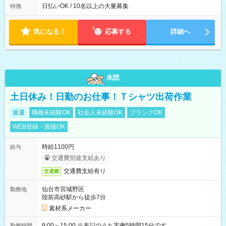
によって時間外での勤務可能性有り ※案件により多少の前後あ
日払いOK / 10名以上の大量募集
特徴
り ※配達が完了次第、帰社OKです
気になる！
応募する
詳細へ
未読
土日休み！日勤のお仕事！Ｔシャツ出荷作業
派遣
職種未経験OK
社会人未経験OK
ブランクOK
WEB登録・面接OK
時給1100円
給与
交通費別途支給あり
交通費支給有り
交通費
仙台市宮城野区
勤務地
陸前高砂駅から徒歩7分
素材系メーカー
9:00～15:00 ※表記のうち実働5時間15分です。
勤務時間