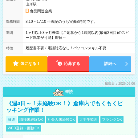
山形駅
食品関連企業
8:10～17:10 ※表記のうち実働8時間です。
勤務時間
1ヶ月以上3ヶ月未満【ご応募から1週間以内(最短2日目)のスピ
期間
ード就業が可能】即日～
履歴書不要
/
電話対応なし
/
パソコンスキル不要
特徴
気になる！
応募する
詳細へ
掲載日：2026.08.06
未読
《週4日～！未経験OK！》倉庫内でもくもくピ
ッキング作業！
派遣
職種未経験OK
社会人未経験OK
大学生歓迎
ブランクOK
WEB登録・面接OK