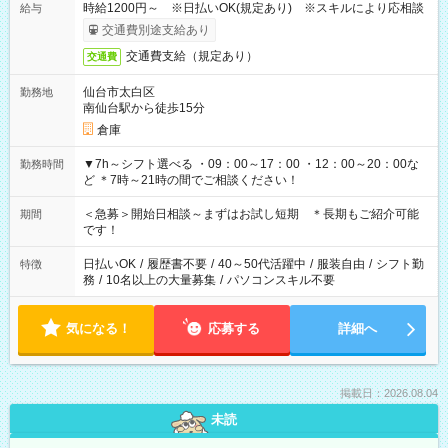
時給1200円～ ※日払いOK(規定あり) ※スキルにより応相談
給与
交通費別途支給あり
交通費支給（規定あり）
交通費
仙台市太白区
勤務地
南仙台駅から徒歩15分
倉庫
▼7h～シフト選べる ・09：00～17：00 ・12：00～20：00な
勤務時間
ど ＊7時～21時の間でご相談ください！
＜急募＞開始日相談～まずはお試し短期 ＊長期もご紹介可能
期間
です！
日払いOK
/
履歴書不要
/
40～50代活躍中
/
服装自由
/
シフト勤
特徴
務
/
10名以上の大量募集
/
パソコンスキル不要
気になる！
応募する
詳細へ
掲載日：2026.08.04
未読