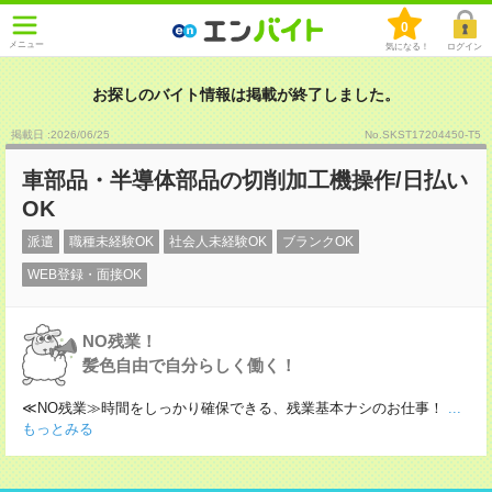
0
メニュー
気になる！
ログイン
お探しのバイト情報は掲載が終了しました。
掲載日 :2026
/
06
/
25
No.SKST17204450-T5
車部品・半導体部品の切削加工機操作/日払い
OK
派遣
職種未経験OK
社会人未経験OK
ブランクOK
WEB登録・面接OK
NO残業！
髪色自由で自分らしく働く！
≪NO残業≫時間をしっかり確保できる、残業基本ナシのお仕事！
...
もっとみる