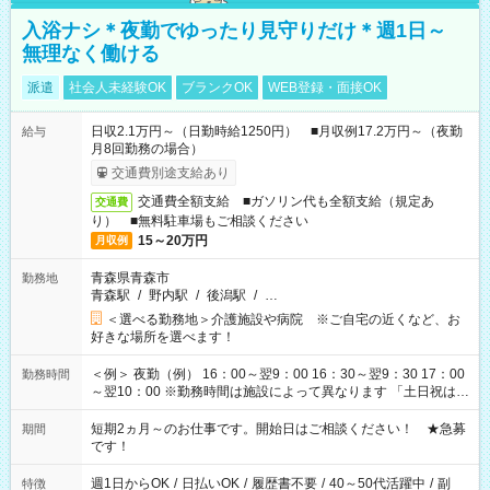
入浴ナシ＊夜勤でゆったり見守りだけ＊週1日～
無理なく働ける
派遣
社会人未経験OK
ブランクOK
WEB登録・面接OK
日収2.1万円～（日勤時給1250円） ■月収例17.2万円～（夜勤
給与
月8回勤務の場合）
交通費別途支給あり
交通費全額支給 ■ガソリン代も全額支給（規定あ
交通費
り） ■無料駐車場もご相談ください
15～20万円
月収例
青森県青森市
勤務地
青森駅
/
野内駅
/
後潟駅
/
…
＜選べる勤務地＞介護施設や病院 ※ご自宅の近くなど、お
好きな場所を選べます！
＜例＞ 夜勤（例） 16：00～翌9：00 16：30～翌9：30 17：00
勤務時間
～翌10：00 ※勤務時間は施設によって異なります 「土日祝は休
みたい」 「しっかり稼ぎたい」 「もう少し遅い時間から始めた
い」など ご希望にあったお仕事をご案内いたします。 ※未経験
短期2ヵ月～のお仕事です。開始日はご相談ください！ ★急募
期間
の方の場合は1～2ヶ月間は日中での仕事を経験いただき、 お
です！
仕事に慣れてからの夜勤になります。 ★家庭の都合でお休みが
必要な場合も遠慮なくご相談ください。
週1日からOK
/
日払いOK
/
履歴書不要
/
40～50代活躍中
/
副
特徴