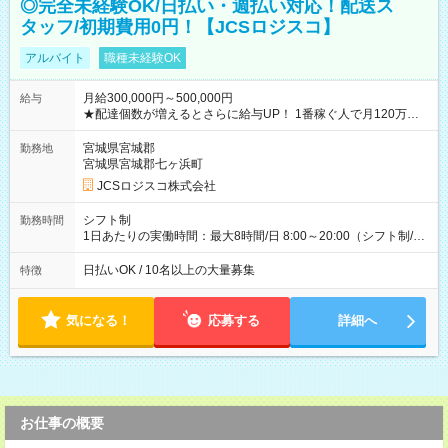
◎完全未経験OK/日払い・週払い対応！配送ス
タッフ/初期費用0円！【JCSロジスコ】
アルバイト
職種未経験OK
月給300,000円～500,000円
給与
★配達個数が増えるとさらに給与UP！ 1番稼ぐ人で月120万ほ
ど！ ・主要都市エリア 月収55万円／週5日稼働 月収65万~112
万円／週6日稼働 ・地方郊外エリア 月収40万円／週5日稼働 月
宮城県宮城郡
勤務地
収40万円~50万円／週6日稼働 ＜モデルイメージ＞ ■月収50万
宮城県宮城郡七ヶ浜町
円 (27歳男性/江東区在住)※元建築関係 1日150個配達×25日勤務
JCSロジスコ株式会社
(日休み) ■月収80万円(43歳男性/墨田区在住)※元営業 1日200個
配達×25日勤務(月休み) 【試用期間】試用期間なし
シフト制
勤務時間
1日あたりの実働時間：最大8時間/日 8:00～20:00（シフト制/実
働8時間） ※週5日勤務（場所次第では週4も有り） ※配達状況
によって時間外での勤務可能性有り ※案件により多少の前後あ
日払いOK / 10名以上の大量募集
特徴
り ※配達が完了次第、帰社OKです
気になる！
応募する
詳細へ
お仕事の概要