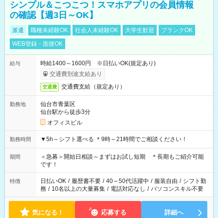
シンプル＆こつこつ！スマホアプリの会員情報
の確認【週3日～OK】
派遣
職種未経験OK
社会人未経験OK
大学生歓迎
ブランクOK
WEB登録・面接OK
時給1400～1600円 ※日払いOK(規定あり)
給与
交通費別途支給あり
交通費支給（規定あり）
交通費
仙台市青葉区
勤務地
仙台駅から徒歩3分
オフィスビル
▼5h～シフト選べる ＊9時～21時間でご相談ください！
勤務時間
＜急募＞開始日相談～まずはお試し短期 ＊長期もご紹介可能
期間
です！
日払いOK
/
履歴書不要
/
40～50代活躍中
/
服装自由
/
シフト勤
特徴
務
/
10名以上の大量募集
/
電話対応なし
/
パソコンスキル不要
気になる！
応募する
詳細へ