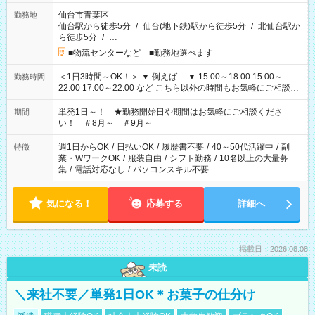
仙台市青葉区
勤務地
仙台駅から徒歩5分
/
仙台(地下鉄)駅から徒歩5分
/
北仙台駅か
ら徒歩5分
/
…
■物流センターなど ■勤務地選べます
＜1日3時間～OK！＞ ▼ 例えば… ▼ 15:00～18:00 15:00～
勤務時間
22:00 17:00～22:00 など こちら以外の時間もお気軽にご相談く
ださい！
単発1日～！ ★勤務開始日や期間はお気軽にご相談くださ
期間
い！ ＃8月～ ＃9月～
週1日からOK
/
日払いOK
/
履歴書不要
/
40～50代活躍中
/
副
特徴
業・WワークOK
/
服装自由
/
シフト勤務
/
10名以上の大量募
集
/
電話対応なし
/
パソコンスキル不要
気になる！
応募する
詳細へ
掲載日：2026.08.08
未読
＼来社不要／単発1日OK＊お菓子の仕分け