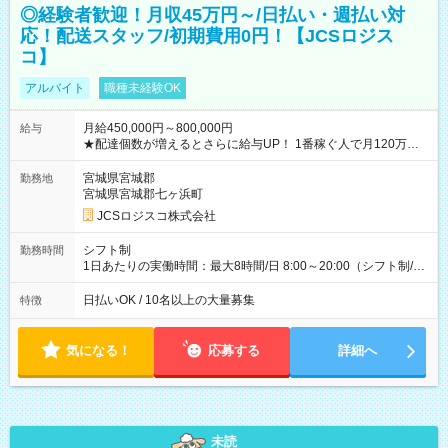
◎経験者歓迎！月収45万円～/日払い・週払い対
応！配送スタッフ/初期費用0円！【JCSロジス
コ】
アルバイト
職種未経験OK
月給450,000円～800,000円
給与
★配達個数が増えるとさらに給与UP！ 1番稼ぐ人で月120万ほ
ど！ ・主要都市エリア 月収55万円／週5日稼働 月収65万~112
万円／週6日稼働 ・地方郊外エリア 月収40万円／週5日稼働 月
宮城県宮城郡
勤務地
収40万円~50万円／週6日稼働 ＜モデルイメージ＞ ■月収50万
宮城県宮城郡七ヶ浜町
円 (27歳男性/江東区在住)※元建築関係 1日150個配達×25日勤務
JCSロジスコ株式会社
(日休み) ■月収80万円(43歳男性/墨田区在住)※元営業 1日200個
配達×25日勤務(月休み) 【試用期間】試用期間なし
シフト制
勤務時間
1日あたりの実働時間：最大8時間/日 8:00～20:00（シフト制/実
働8時間） ※週5日勤務（場所次第では週4も有り） ※配達状況
によって時間外での勤務可能性有り ※案件により多少の前後あ
日払いOK / 10名以上の大量募集
特徴
り ※配達が完了次第、帰社OKです
気になる！
応募する
詳細へ
未読