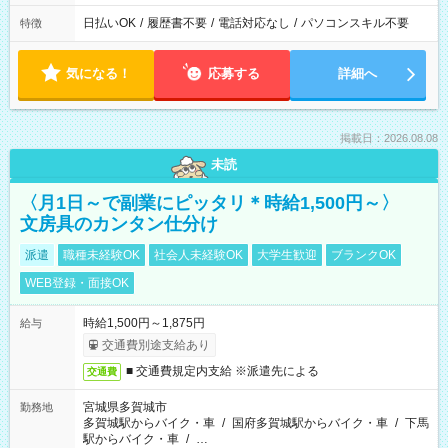
日払いOK
/
履歴書不要
/
電話対応なし
/
パソコンスキル不要
特徴
気になる！
応募する
詳細へ
掲載日：2026.08.08
未読
〈月1日～で副業にピッタリ＊時給1,500円～〉
文房具のカンタン仕分け
派遣
職種未経験OK
社会人未経験OK
大学生歓迎
ブランクOK
WEB登録・面接OK
時給1,500円～1,875円
給与
交通費別途支給あり
■ 交通費規定内支給 ※派遣先による
交通費
宮城県多賀城市
勤務地
多賀城駅からバイク・車
/
国府多賀城駅からバイク・車
/
下馬
駅からバイク・車
/
…