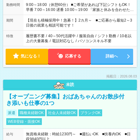
9:00～18:00（休憩60分） ■ご希望があれば下記シフトもOK！
勤務時間
早番 7:00～16:00 遅番 10:00～19:00 「家族と休みを合わせた
い」 「余裕を持って夕飯の準備がしたい」 「できれば残業はし
たくない」 など、ご希望を教えてくださいね。 ※Wワーク希望
【現在も積極採用中！急募！】2カ月～ ■ご応募から最短2～3
期間
の方へ 今ご覧のお仕事で希望する勤務時間と、もう1つのお仕事
日後の就業も相談可能です！
の勤務時間。 合計で週40時間を超える場合は応募できません。
履歴書不要
/
40～50代活躍中
/
服装自由
/
シフト勤務
/
10名以
特徴
上の大量募集
/
電話対応なし
/
パソコンスキル不要
気になる！
応募する
詳細へ
掲載日：2026.08.03
未読
【オープニング募集】おばあちゃんのお散歩付
き添いも仕事の1つ
派遣
職種未経験OK
社会人未経験OK
ブランクOK
WEB登録・面接OK
無資格未経験：時給1230円～ ■週払いOK ■扶養内OK ■日
給与
収9840円以上