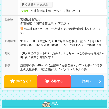
交通費別途支給あり
交通費全額支給（ガソリン代もOK！）
交通費
宮城県多賀城市
勤務地
多賀城駅
/
国府多賀城駅
/
下馬駅
/
…
≪車通勤もOK！≫ご自宅近くでご希望の勤務地を紹介しま
す。
9:00～18:00（休憩60分） ■ご希望があれば下記シフトもOK！
勤務時間
早番 7:00～16:00 遅番 10:00～19:00 夜勤 16:30～翌9:30 「家族
と休みを合わせたい」 「余裕を持って夕飯の準備がしたい」
「できれば残業はしたくない」 など、ご希望を教えてください
【8月中のスタートOK！急募！】2カ月～ ■ご応募から最短2～
期間
ね。 ※Wワーク希望の方へ 今ご覧のお仕事で希望する勤務時間
3日後に就業が可能です！
と、もう1つのお仕事の勤務時間。 合計で週40時間を超える場
合は応募できません。
履歴書不要
/
40～50代活躍中
/
服装自由
/
シフト勤務
/
10名以
特徴
上の大量募集
/
電話対応なし
/
パソコンスキル不要
気になる！
応募する
詳細へ
未読