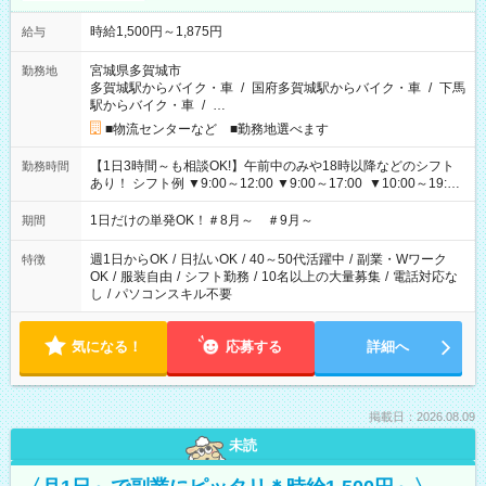
時給1,500円～1,875円
給与
宮城県多賀城市
勤務地
多賀城駅からバイク・車
/
国府多賀城駅からバイク・車
/
下馬
駅からバイク・車
/
…
■物流センターなど ■勤務地選べます
【1日3時間～も相談OK!】午前中のみや18時以降などのシフト
勤務時間
あり！ シフト例 ▼9:00～12:00 ▼9:00～17:00 ▼10:00～19:00
▼18:00～21:00
1日だけの単発OK！＃8月～ ＃9月～
期間
週1日からOK
/
日払いOK
/
40～50代活躍中
/
副業・Wワーク
特徴
OK
/
服装自由
/
シフト勤務
/
10名以上の大量募集
/
電話対応な
し
/
パソコンスキル不要
気になる！
応募する
詳細へ
掲載日：2026.08.09
未読