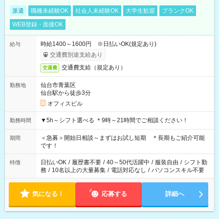
派遣
職種未経験OK
社会人未経験OK
大学生歓迎
ブランクOK
WEB登録・面接OK
時給1400～1600円 ※日払いOK(規定あり)
給与
交通費別途支給あり
交通費支給（規定あり）
交通費
仙台市青葉区
勤務地
仙台駅から徒歩3分
オフィスビル
▼5h～シフト選べる ＊9時～21時間でご相談ください！
勤務時間
＜急募＞開始日相談～まずはお試し短期 ＊長期もご紹介可能
期間
です！
日払いOK
/
履歴書不要
/
40～50代活躍中
/
服装自由
/
シフト勤
特徴
務
/
10名以上の大量募集
/
電話対応なし
/
パソコンスキル不要
気になる！
応募する
詳細へ