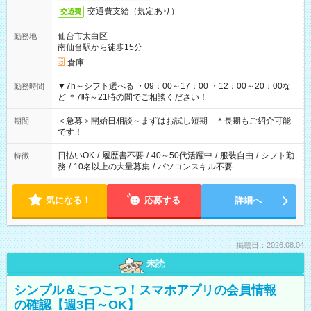
交通費支給（規定あり）
交通費
仙台市太白区
勤務地
南仙台駅から徒歩15分
倉庫
▼7h～シフト選べる ・09：00～17：00 ・12：00～20：00な
勤務時間
ど ＊7時～21時の間でご相談ください！
＜急募＞開始日相談～まずはお試し短期 ＊長期もご紹介可能
期間
です！
日払いOK
/
履歴書不要
/
40～50代活躍中
/
服装自由
/
シフト勤
特徴
務
/
10名以上の大量募集
/
パソコンスキル不要
気になる！
応募する
詳細へ
掲載日：2026.08.04
未読
シンプル＆こつこつ！スマホアプリの会員情報
の確認【週3日～OK】