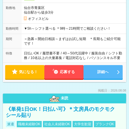
仙台市青葉区
勤務地
仙台駅から徒歩3分
オフィスビル
▼5h～シフト選べる ＊9時～21時間でご相談ください！
勤務時間
＜急募＞開始日相談～まずはお試し短期 ＊長期もご紹介可能
期間
です！
日払いOK
/
履歴書不要
/
40～50代活躍中
/
服装自由
/
シフト勤
特徴
務
/
10名以上の大量募集
/
電話対応なし
/
パソコンスキル不要
気になる！
応募する
詳細へ
掲載日：2026.08.08
未読
《単発1日OK！日払い可》＊文房具のモクモク
シール貼り
派遣
職種未経験OK
社会人未経験OK
大学生歓迎
ブランクOK