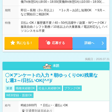
働7h/休憩1h) □9:00～18:00(実働8h/休憩1h) □10:00～18:00(実
働7h/休憩1h) □10:00～19:00(実働8h/休憩1h) ＊時間固定ＯＫ
即日～長期（3ヶ月以上） ＊1ヶ月～お試し短期OK ＊9月～
期間
など開始日ご相談OK
日払いOK
/
履歴書不要
/
40～50代活躍中
/
副業・WワークOK
/
特徴
服装自由
/
シフト勤務
/
10名以上の大量募集
/
電話対応なし
/
パ
ソコンスキル不要
気になる！
応募する
詳細へ
掲載日：2026.07.31
未読
〇✕アンケートの入力＊朝ゆっくりOK/残業な
し週3～/日払いOK(^^)/
派遣
職種未経験OK
社会人未経験OK
ブランクOK
WEB登録・面接OK
時給1600円 ＊日払い・週払いOK
給与
交通費別途支給あり