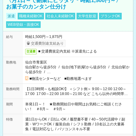
〈月1日～で副業にピッタリ＊時給1,500円～〉
お菓子のカンタン仕分け
派遣
職種未経験OK
社会人未経験OK
大学生歓迎
ブランクOK
WEB登録・面接OK
時給1,500円～1,875円
給与
交通費別途支給あり
■ 交通費規定内支給 ※派遣先による
交通費
仙台市青葉区
勤務地
仙台駅から徒歩5分
/
仙台(地下鉄)駅から徒歩5分
/
北仙台駅か
ら徒歩5分
/
…
■物流センターなど ■勤務地選べます
【1日3時間～も相談OK!】 ＜シフト例＞ 9:00～12:00 12:00～
勤務時間
17:00 17:00～22:00 18:00～21:00 など こちら以外の時間帯も
お気軽にご相談ください！
単発1日～！ ★勤務開始日や期間はお気軽にご相談くださ
期間
い！ ＃8月～ ＃9月～
週1日からOK
/
日払いOK
/
履歴書不要
/
40～50代活躍中
/
副
特徴
業・WワークOK
/
服装自由
/
シフト勤務
/
10名以上の大量募
集
/
電話対応なし
/
パソコンスキル不要