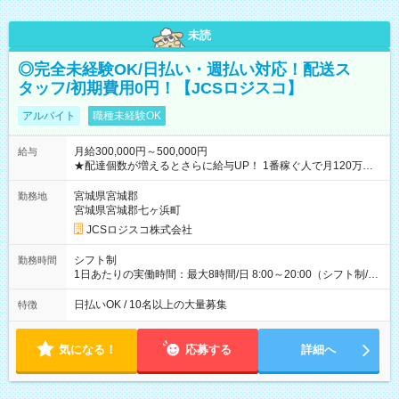
未読
◎完全未経験OK/日払い・週払い対応！配送ス
タッフ/初期費用0円！【JCSロジスコ】
アルバイト
職種未経験OK
月給300,000円～500,000円
給与
★配達個数が増えるとさらに給与UP！ 1番稼ぐ人で月120万ほ
ど！ ・主要都市エリア 月収55万円／週5日稼働 月収65万~112
万円／週6日稼働 ・地方郊外エリア 月収40万円／週5日稼働 月
宮城県宮城郡
勤務地
収40万円~50万円／週6日稼働 ＜モデルイメージ＞ ■月収50万
宮城県宮城郡七ヶ浜町
円 (27歳男性/江東区在住)※元建築関係 1日150個配達×25日勤務
JCSロジスコ株式会社
(日休み) ■月収80万円(43歳男性/墨田区在住)※元営業 1日200個
配達×25日勤務(月休み) 【試用期間】試用期間なし
シフト制
勤務時間
1日あたりの実働時間：最大8時間/日 8:00～20:00（シフト制/実
働8時間） ※週5日勤務（場所次第では週4も有り） ※配達状況
によって時間外での勤務可能性有り ※案件により多少の前後あ
日払いOK / 10名以上の大量募集
特徴
り ※配達が完了次第、帰社OKです
気になる！
応募する
詳細へ