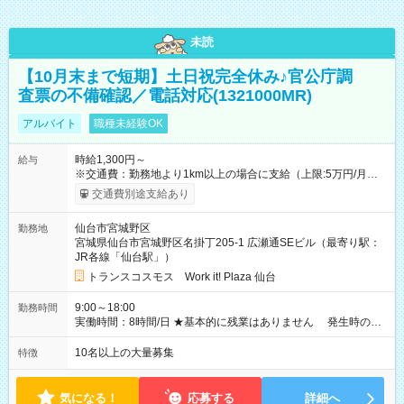
未読
【10月末まで短期】土日祝完全休み♪官公庁調
査票の不備確認／電話対応(1321000MR)
アルバイト
職種未経験OK
時給1,300円～
給与
※交通費：勤務地より1km以上の場合に支給（上限:5万円/月・
2,500円/日） ※残業代：残業発生時は1分単位で支給 ※研修中の
交通費別途支給あり
給与変動なし ＜ 収入例 ＞ ■週5日勤務の場合… 月収22万8,800
円以上可能 ※交通費別途支給 （時給1,300円×8時間×22日） ■週
仙台市宮城野区
勤務地
4日勤務の場合… 月収16万6,400円以上可能 ※交通費別途支給
宮城県仙台市宮城野区名掛丁205-1 広瀬通SEビル（最寄り駅：
（時給1,300円×8時間×16日） 【試用期間】試用期間なし
JR各線「仙台駅」）
トランスコスモス Work it! Plaza 仙台
9:00～18:00
勤務時間
実働時間：8時間/日 ★基本的に残業はありません 発生時の残
業代は1分単位で支給いたします
10名以上の大量募集
特徴
気になる！
応募する
詳細へ