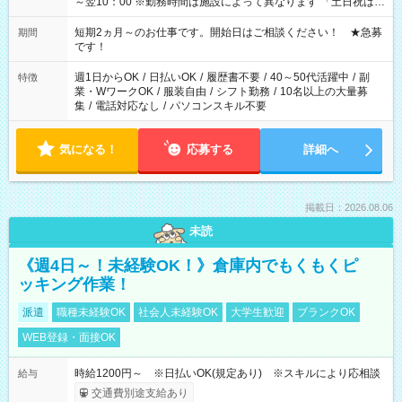
～翌10：00 ※勤務時間は施設によって異なります 「土日祝は休
みたい」 「しっかり稼ぎたい」 「もう少し遅い時間から始めた
い」など ご希望にあったお仕事をご案内いたします。 ※未経験
短期2ヵ月～のお仕事です。開始日はご相談ください！ ★急募
期間
の方の場合は1～2ヶ月間は日中での仕事を経験いただき、 お
です！
仕事に慣れてからの夜勤になります。 ★家庭の都合でお休みが
必要な場合も遠慮なくご相談ください。
週1日からOK
/
日払いOK
/
履歴書不要
/
40～50代活躍中
/
副
特徴
業・WワークOK
/
服装自由
/
シフト勤務
/
10名以上の大量募
集
/
電話対応なし
/
パソコンスキル不要
気になる！
応募する
詳細へ
掲載日：2026.08.06
未読
《週4日～！未経験OK！》倉庫内でもくもくピ
ッキング作業！
派遣
職種未経験OK
社会人未経験OK
大学生歓迎
ブランクOK
WEB登録・面接OK
時給1200円～ ※日払いOK(規定あり) ※スキルにより応相談
給与
交通費別途支給あり