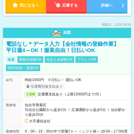
気になる！
応募する
詳細へ
掲載日：2026.08.08
未読
電話なし＊データ入力【会社情報の登録作業】
平日週4～OK！服装自由！日払いOK
派遣
職種未経験OK
社会人未経験OK
ブランクOK
WEB登録・面接OK
時給1600円 ※日払い・週払いOK
給与
交通費別途支給あり
交通費支給あり（上限15000円まで/月）
交通費
仙台市青葉区
勤務地
勾当台公園駅から徒歩2分
/
広瀬通駅から徒歩5分
/
仙台駅か
ら徒歩20分
大手通信会社
9：00～19：00の中で実働7ｈ～ ＜シフト例＞ □9:00～17:00(実
勤務時間