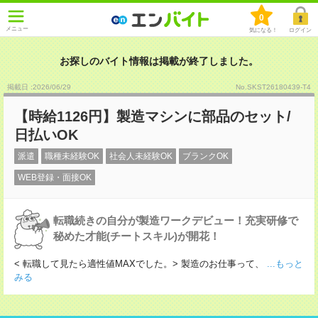
0
メニュー
気になる！
ログイン
お探しのバイト情報は掲載が終了しました。
掲載日 :2026
/
06
/
29
No.SKST26180439-T4
【時給1126円】製造マシンに部品のセット/
日払いOK
派遣
職種未経験OK
社会人未経験OK
ブランクOK
WEB登録・面接OK
転職続きの自分が製造ワークデビュー！充実研修で
秘めた才能(チートスキル)が開花！
< 転職して見たら適性値MAXでした。> 製造のお仕事って、
...もっと
みる