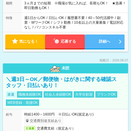
3ヵ月までの短期 ※職場が気に入れば、長期もOK！ ★急募！
期間
即日勤務もOK！
週1日からOK
/
日払いOK
/
履歴書不要
/
40～50代活躍中
/
副
特徴
業・WワークOK
/
シフト勤務
/
10名以上の大量募集
/
電話対応
なし
/
パソコンスキル不要
気になる！
応募する
詳細へ
掲載日：2026.08.07
未読
＼週3日～OK／郵便物・はがきに関する確認ス
タッフ・日払いあり！
派遣
職種未経験OK
社会人未経験OK
大学生歓迎
ブランクOK
WEB登録・面接OK
時給1400～1600円 ※日払いOK(規定あり)
給与
交通費別途支給あり
交通費支給（規定あり）
交通費