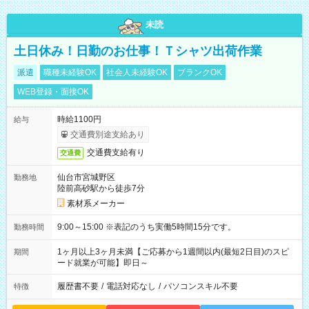
未読
土日休み！日勤のお仕事！Ｔシャツ出荷作業
派遣
職種未経験OK
社会人未経験OK
ブランクOK
WEB登録・面接OK
時給1100円
給与
交通費別途支給あり
交通費支給有り
交通費
仙台市宮城野区
勤務地
陸前高砂駅から徒歩7分
素材系メーカー
9:00～15:00 ※表記のうち実働5時間15分です。
勤務時間
1ヶ月以上3ヶ月未満【ご応募から1週間以内(最短2日目)のスピ
期間
ード就業が可能】即日～
履歴書不要
/
電話対応なし
/
パソコンスキル不要
特徴