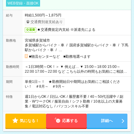
WEB登録・面接OK
時給1,500円～1,875円
給与
交通費別途支給あり
■ 交通費規定内支給 ※派遣先による
交通費
宮城県多賀城市
勤務地
多賀城駅からバイク・車
/
国府多賀城駅からバイク・車
/
下馬
駅からバイク・車
/
…
■物流センターなど ■勤務地選べます
＜1日3時間～OK！＞ ▼ 例えば… ▼ 15:00～18:00 15:00～
勤務時間
22:00 17:00～22:00 など こちら以外の時間もお気軽にご相談く
ださい！
単発1日～！ ★勤務開始日や期間はお気軽にご相談くださ
期間
い！ ＃8月～ ＃9月～
週1日からOK
/
日払いOK
/
履歴書不要
/
40～50代活躍中
/
副
特徴
業・WワークOK
/
服装自由
/
シフト勤務
/
10名以上の大量募
集
/
電話対応なし
/
パソコンスキル不要
気になる！
応募する
詳細へ