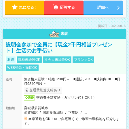
気になる！
応募する
詳細へ
掲載日：2026.08.05
未読
説明会参加で全員に【現金2千円相当プレゼン
ト】生活のお手伝い
派遣
職種未経験OK
社会人未経験OK
ブランクOK
WEB登録・面接OK
無資格未経験：時給1230円～ ■週払いOK ■扶養内OK ■日
給与
収9840円以上
交通費別途支給あり
交通費全額支給（ガソリン代もOK！）
交通費
宮城県多賀城市
勤務地
多賀城駅
/
国府多賀城駅
/
下馬駅
/
…
≪車通勤もOK！≫ご自宅近くでご希望の勤務地を紹介しま
す。