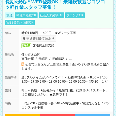
長期×安心＊WEB登録OK！未経験歓迎〇コツコ
ツ軽作業スタッフ募集！
派遣
職種未経験OK
社会人未経験OK
ブランクOK
WEB登録・面接OK
時給1150円～1400円 ★Wワーク不可
給与
交通費別途支給あり
交通費全額支給
交通費
仙台市太白区
勤務地
南仙台駅
/
長町駅
/
長町南駅
/
…
仙台市太白区など…勤務地多数！通いやすい勤務地をご紹介
します。
週5フルタイムがメインです！ ＜勤務時間の例＞ 8:00～17:00
勤務時間
8:30～17:30 9:00～18:00 10:00～19:00 20:30～翌5:30 など ★
その他にも勤務時間多数！ 日勤のみ、残業なし、交替制など
ご希望を教えてください！
即日～長期 ★応募から「最短2日後」に勤務OK！スタート日
期間
はご相談ください。★急募です！
日払いOK
/
履歴書不要
/
40～50代活躍中
/
電話対応なし
/
パソ
特徴
コンスキル不要