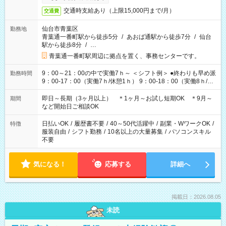
交通時支給あり（上限15,000円まで/月）
交通費
仙台市青葉区
勤務地
青葉通一番町駅から徒歩5分
/
あおば通駅から徒歩7分
/
仙台
駅から徒歩8分
/
…
青葉通一番町駅周辺に拠点を置く、事務センターです。
9：00～21：00の中で実働7ｈ～ ＜シフト例＞ ●終わりも早め派
勤務時間
9：00-17：00（実働7ｈ/休憩1ｈ） 9：00-18：00（実働8ｈ/休
憩1ｈ） 10：00-19：00（実働8ｈ/休憩1ｈ） ●朝ゆっくり派
11：00-20：00（実働8ｈ/休憩1ｈ） 12：00-20：00（実働7ｈ/
即日～長期（3ヶ月以上） ＊1ヶ月～お試し短期OK ＊9月～
期間
休憩1ｈ） 12：00-21：00（実働8ｈ/休憩1ｈ） 13：00-22：
など開始日ご相談OK
00（実働8ｈ/休憩1ｈ） ＊時間帯固定OK
日払いOK
/
履歴書不要
/
40～50代活躍中
/
副業・WワークOK
/
特徴
服装自由
/
シフト勤務
/
10名以上の大量募集
/
パソコンスキル
不要
気になる！
応募する
詳細へ
掲載日：2026.08.05
未読