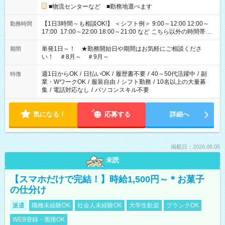
■物流センターなど ■勤務地選べます
【1日3時間～も相談OK!】 ＜シフト例＞ 9:00～12:00 12:00～
勤務時間
17:00 17:00～22:00 18:00～21:00 など こちら以外の時間帯も
お気軽にご相談ください！
単発1日～！ ★勤務開始日や期間はお気軽にご相談くださ
期間
い！ ＃8月～ ＃9月～
週1日からOK
/
日払いOK
/
履歴書不要
/
40～50代活躍中
/
副
特徴
業・WワークOK
/
服装自由
/
シフト勤務
/
10名以上の大量募
集
/
電話対応なし
/
パソコンスキル不要
気になる！
応募する
詳細へ
掲載日：2026.08.05
未読
【スマホだけで完結！】時給1,500円～＊お菓子
の仕分け
派遣
職種未経験OK
社会人未経験OK
大学生歓迎
ブランクOK
WEB登録・面接OK