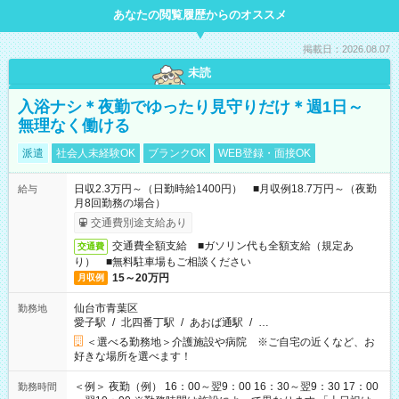
あなたの閲覧履歴からのオススメ
掲載日：2026.08.07
未読
入浴ナシ＊夜勤でゆったり見守りだけ＊週1日～
無理なく働ける
派遣
社会人未経験OK
ブランクOK
WEB登録・面接OK
日収2.3万円～（日勤時給1400円） ■月収例18.7万円～（夜勤
給与
月8回勤務の場合）
交通費別途支給あり
交通費全額支給 ■ガソリン代も全額支給（規定あ
交通費
り） ■無料駐車場もご相談ください
15～20万円
月収例
仙台市青葉区
勤務地
愛子駅
/
北四番丁駅
/
あおば通駅
/
…
＜選べる勤務地＞介護施設や病院 ※ご自宅の近くなど、お
好きな場所を選べます！
＜例＞ 夜勤（例） 16：00～翌9：00 16：30～翌9：30 17：00
勤務時間