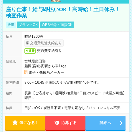
座り仕事！給与即払いOK！高時給！土日休み！
検査作業
派遣
ブランクOK
WEB登録・面接OK
時給1200円
給与
交通費別途支給あり
交通費支給有り
交通費
宮城県柴田郡
勤務地
船岡(宮城県)駅から車14分
電子・機械系メーカー
8:00～16:45 ※表記のうち実働7時間40分です。
勤務時間
長期【ご応募から1週間以内(最短2日目)のスピード就業が可能】
期間
即日～
日払いOK
/
履歴書不要
/
電話対応なし
/
パソコンスキル不要
特徴
気になる！
応募する
詳細へ