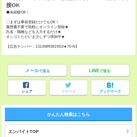
接OK
◆未経験OK！
〇まずは事前登録だけでもOK！
履歴書不要で気軽にオンライン登録★
氏名・職種などを入力するだけ★
オシゴトただいま少しずつ増加中★
【広告ナンバー：1314WR0624G3★70-N】
メール
LINE
で送る
で送る
シェア
ツイート
ブックマーク
かんたん検索はこちら
エンバイトTOP