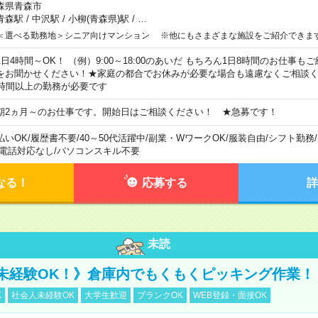
森県青森市
青森駅
/
中沢駅
/
小柳(青森県)駅
/
…
＜選べる勤務地＞シニア向けマンション ※他にもさまざまな施設をご紹介できま
1日4時間～OK！ （例）9:00～18:00のあいだ もちろん1日8時間のお仕事
をお聞かせください！★家庭の都合でお休みが必要な場合も遠慮なくご相談く
5時間以上の勤務が必要です
期2ヵ月～のお仕事です。開始日はご相談ください！ ★急募です！
払いOK
/
履歴書不要
/
40～50代活躍中
/
副業・WワークOK
/
服装自由
/
シフト勤務
/
電話対応なし
/
パソコンスキル不要
なる！
応募する
詳
未読
未経験OK！》倉庫内でもくもくピッキング作業！
K
社会人未経験OK
大学生歓迎
ブランクOK
WEB登録・面接OK