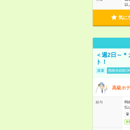
以
気に
＜週2日～＊
ト！
派遣
職種未経験O
高級ホ
時
給与
払
交