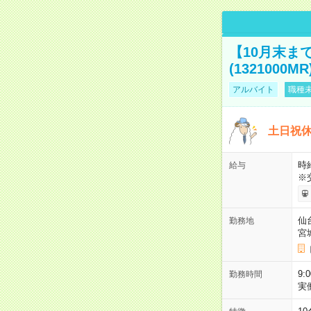
【10月末ま
(1321000MR
アルバイト
職種未
土日祝休
時給
給与
※
仙
勤務地
宮
9:
勤務時間
実