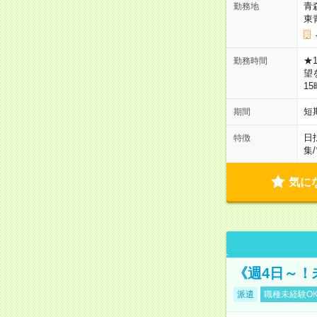
青
勤務地
東
★
勤務時間
望
1
短
期間
日
特徴
集
/
気に
《週4日～！
派遣
職種未経験O