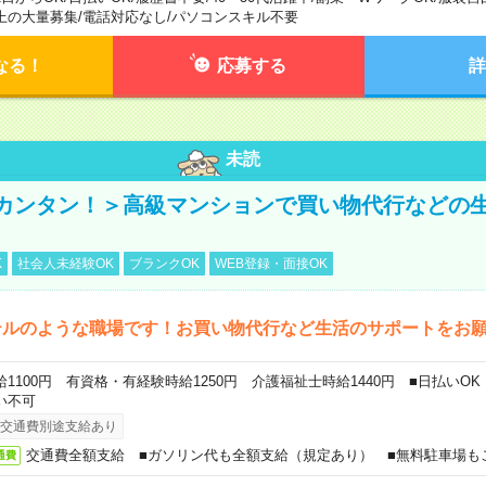
上の大量募集
/
電話対応なし
/
パソコンスキル不要
なる！
応募する
詳
未読
カンタン！＞高級マンションで買い物代行などの
K
社会人未経験OK
ブランクOK
WEB登録・面接OK
テルのような職場です！お買い物代行など生活のサポートをお
給1100円 有資格・有経験時給1250円 介護福祉士時給1440円 ■日払いO
い不可
交通費別途支給あり
交通費全額支給 ■ガソリン代も全額支給（規定あり） ■無料駐車場も
通費