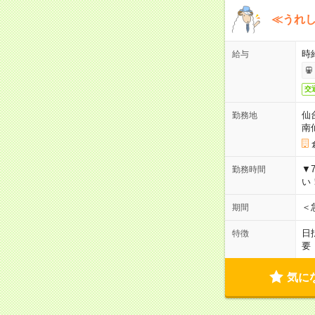
≪うれ
時
給与
交
仙
勤務地
南
▼
勤務時間
い
＜
期間
日
特徴
要
気に