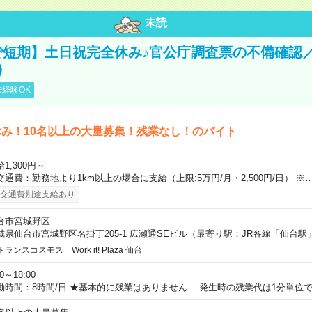
未読
で短期】土日祝完全休み♪官公庁調査票の不備確認
)
経験OK
み！10名以上の大量募集！残業なし！のバイト
1,300円～
交通費：勤務地より1km以上の場合に支給（上限:5万円/月・2,500円/日） ※
交通費別途支給あり
台市宮城野区
城県仙台市宮城野区名掛丁205-1 広瀬通SEビル（最寄り駅：JR各線「仙台駅
トランスコスモス Work it! Plaza 仙台
00～18:00
働時間：8時間/日 ★基本的に残業はありません 発生時の残業代は1分単位