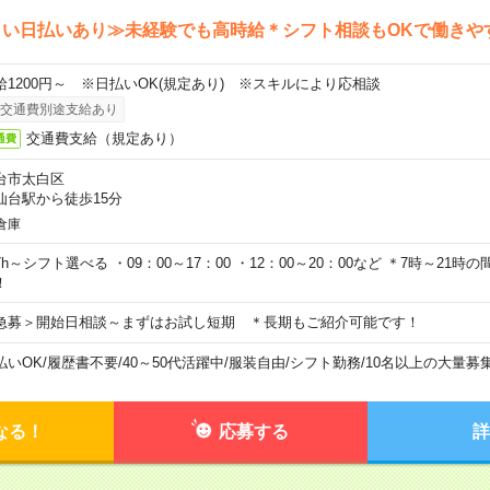
しい日払いあり≫未経験でも高時給＊シフト相談もOKで働きや
給1200円～ ※日払いOK(規定あり) ※スキルにより応相談
交通費別途支給あり
交通費支給（規定あり）
通費
台市太白区
仙台駅から徒歩15分
倉庫
7h～シフト選べる ・09：00～17：00 ・12：00～20：00など ＊7時～21
！
急募＞開始日相談～まずはお試し短期 ＊長期もご紹介可能です！
払いOK
/
履歴書不要
/
40～50代活躍中
/
服装自由
/
シフト勤務
/
10名以上の大量募
なる！
応募する
詳