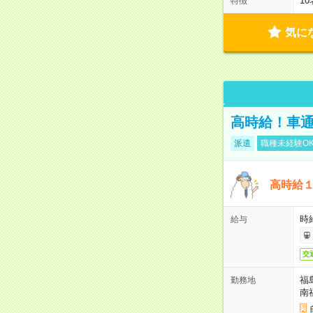
1
特徴
気に
高時給！車通
派遣
職種未経験O
高時給
時給
給与
交
福
勤務地
南