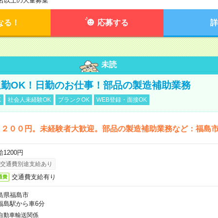
0名以上の大量募集
なる！
応募する
詳
未読
勤OK！日勤のお仕事！部品の製造補助業務
K
社会人未経験OK
ブランクOK
WEB登録・面接OK
１２００円。未経験者大歓迎。部品の製造補助業務など：福島
1200円
交通費別途支給あり
交通費支給有り
通費
島県福島市
福島駅から車6分
自動車輸送関係