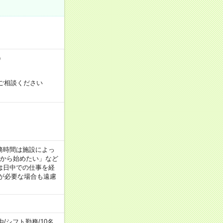
）
ご相談ください
！
 ※勤務時間は施設によっ
間から始めたい」など
は日中での仕事を経
が必要な場合も遠慮
由
/
シフト勤務
/
10名