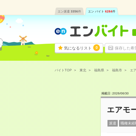
エン派遣
3356
件
エン バイト
6284
件
0
気になるリスト
保存した希
バイトTOP
東北
福島県
福島市
エア
掲載日 :
2026
/
06
/
30
エアモー
派遣
職種未経