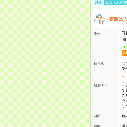
派遣
社会人未経験
夜勤は
日
給与
交
月
仙
勤務地
愛
＜
勤務時間
て
ご
験
な
短
期間
週
特徴