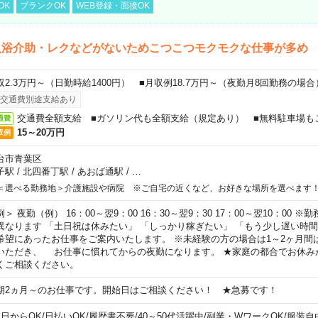
OK
ブランクOK
WEB登録・面接OK
入浴介助・レクなどがないためこつこつモクモクな仕事が多め
収2.3万円～（日勤時給1400円） ■月収例18.7万円～（夜勤月8回勤務の場合
交通費別途支給あり
交通費全額支給 ■ガソリン代も全額支給（規定あり） ■無料駐車場も
通費
15～20万円
収例
台市青葉区
子駅
/
北四番丁駅
/
あおば通駅
/
…
＜選べる勤務地＞介護施設や病院 ※ご自宅の近くなど、お好きな場所を選べます
例＞ 夜勤（例） 16：00～翌9：00 16：30～翌9：30 17：00～翌10：00
異なります 「土日祝は休みたい」 「しっかり稼ぎたい」 「もう少し遅い時
希望にあったお仕事をご案内いたします。 ※未経験の方の場合は1～2ヶ月間
いただき、 お仕事に慣れてからの夜勤になります。 ★家庭の都合でお休み
くご相談ください。
期2ヵ月～のお仕事です。開始日はご相談ください！ ★急募です！
1日からOK
/
日払いOK
/
履歴書不要
/
40～50代活躍中
/
副業・WワークOK
/
服装自