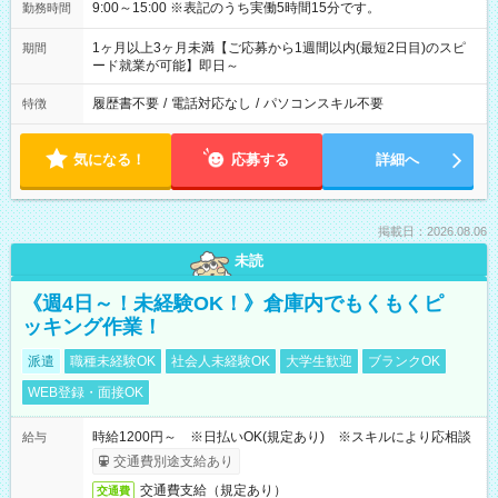
9:00～15:00 ※表記のうち実働5時間15分です。
勤務時間
1ヶ月以上3ヶ月未満【ご応募から1週間以内(最短2日目)のスピ
期間
ード就業が可能】即日～
履歴書不要
/
電話対応なし
/
パソコンスキル不要
特徴
気になる！
応募する
詳細へ
掲載日：2026.08.06
未読
《週4日～！未経験OK！》倉庫内でもくもくピ
ッキング作業！
派遣
職種未経験OK
社会人未経験OK
大学生歓迎
ブランクOK
WEB登録・面接OK
時給1200円～ ※日払いOK(規定あり) ※スキルにより応相談
給与
交通費別途支給あり
交通費支給（規定あり）
交通費