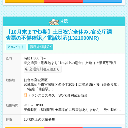
未読
【10月末まで短期】土日祝完全休み♪官公庁調
査票の不備確認／電話対応(1321000MR)
アルバイト
職種未経験OK
時給1,300円～
給与
※交通費：勤務地より1km以上の場合に支給（上限:5万円/月・
2,500円/日） ※残業代：残業発生時は1分単位で支給 ※研修中の
交通費別途支給あり
給与変動なし ＜ 収入例 ＞ ■週5日勤務の場合… 月収22万8,800
円以上可能 ※交通費別途支給 （時給1,300円×8時間×22日） ■週
仙台市宮城野区
勤務地
4日勤務の場合… 月収16万6,400円以上可能 ※交通費別途支給
宮城県仙台市宮城野区名掛丁205-1 広瀬通SEビル（最寄り駅：
（時給1,300円×8時間×16日） 【試用期間】試用期間なし
JR各線「仙台駅」）
トランスコスモス Work it! Plaza 仙台
9:00～18:00
勤務時間
実働時間：8時間/日 ★基本的に残業はありません 発生時の残
業代は1分単位で支給いたします
10名以上の大量募集
特徴