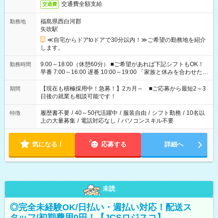
交通費全額支給
交通費
福島県西白河郡
勤務地
矢吹駅
≪自宅からドアtoドアで30分以内！≫ご希望の勤務地を紹介
します。
9:00～18:00（休憩60分） ■ご希望があれば下記シフトもOK！
勤務時間
早番 7:00～16:00 遅番 10:00～19:00 「家族と休みを合わせた
い」 「余裕を持って夕飯の準備がしたい」 「できれば残業はし
たくない」 など、ご希望を教えてくださいね。 ※Wワーク希望
【現在も積極採用中！急募！】2カ月～ ■ご応募から最短2～3
期間
の方へ 今ご覧のお仕事で希望する勤務時間と、もう1つのお仕事
日後の就業も相談可能です！
の勤務時間。 合計で週40時間を超える場合は応募できません。
履歴書不要
/
40～50代活躍中
/
服装自由
/
シフト勤務
/
10名以
特徴
上の大量募集
/
電話対応なし
/
パソコンスキル不要
気になる！
応募する
詳細へ
未読
◎完全未経験OK/日払い・週払い対応！配送ス
タッフ/初期費用0円！【JCSロジスコ】