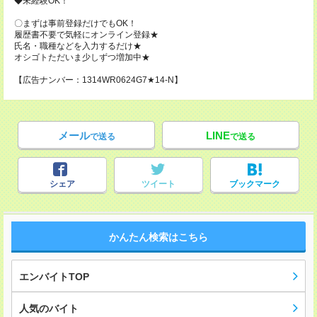
◆未経験OK！
〇まずは事前登録だけでもOK！
履歴書不要で気軽にオンライン登録★
氏名・職種などを入力するだけ★
オシゴトただいま少しずつ増加中★
【広告ナンバー：1314WR0624G7★14-N】
メール
LINE
で送る
で送る
シェア
ツイート
ブックマーク
かんたん検索はこちら
エンバイトTOP
人気のバイト