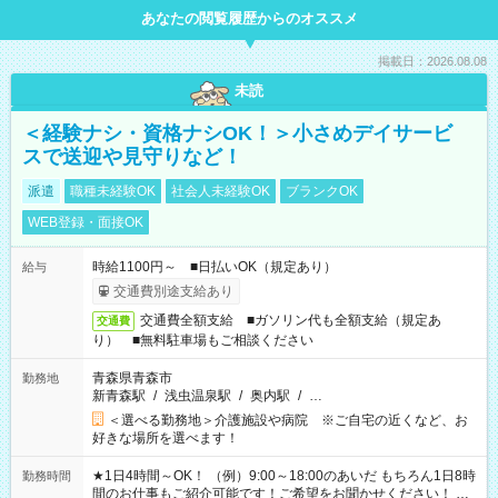
あなたの閲覧履歴からのオススメ
掲載日：2026.08.08
未読
＜経験ナシ・資格ナシOK！＞小さめデイサービ
スで送迎や見守りなど！
派遣
職種未経験OK
社会人未経験OK
ブランクOK
WEB登録・面接OK
時給1100円～ ■日払いOK（規定あり）
給与
交通費別途支給あり
交通費全額支給 ■ガソリン代も全額支給（規定あ
交通費
り） ■無料駐車場もご相談ください
青森県青森市
勤務地
新青森駅
/
浅虫温泉駅
/
奥内駅
/
…
＜選べる勤務地＞介護施設や病院 ※ご自宅の近くなど、お
好きな場所を選べます！
★1日4時間～OK！ （例）9:00～18:00のあいだ もちろん1日8時
勤務時間
間のお仕事もご紹介可能です！ご希望をお聞かせください！ ★