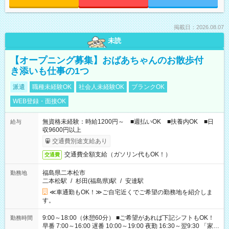
掲載日：2026.08.07
未読
【オープニング募集】おばあちゃんのお散歩付
き添いも仕事の1つ
派遣
職種未経験OK
社会人未経験OK
ブランクOK
WEB登録・面接OK
無資格未経験：時給1200円～ ■週払いOK ■扶養内OK ■日
給与
収9600円以上
交通費別途支給あり
交通費全額支給（ガソリン代もOK！）
交通費
福島県二本松市
勤務地
二本松駅
/
杉田(福島県)駅
/
安達駅
≪車通勤もOK！≫ご自宅近くでご希望の勤務地を紹介しま
す。
9:00～18:00（休憩60分） ■ご希望があれば下記シフトもOK！
勤務時間
早番 7:00～16:00 遅番 10:00～19:00 夜勤 16:30～翌9:30 「家族