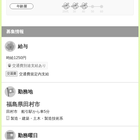
年齢層
20代
30
40
50
60
募集情報
給与
時給1250円
交通費別途支給あり
交通費規定内支給
交通費
勤務地
福島県田村市
田村市 船引駅から車5分
製造・建築・土木・製造技術系
勤務曜日