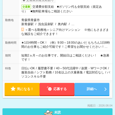
交通費別途支給あり
交通費全額支給 ■ガソリン代も全額支給（規定あ
交通費
り） ■無料駐車場もご相談ください
青森県青森市
勤務地
新青森駅
/
浅虫温泉駅
/
奥内駅
/
…
＜選べる勤務地＞シニア向けマンション ※他にもさまざま
な施設をご紹介できます！
★1日4時間～OK！ （例）9:00～18:00のあいだ もちろん1日8時
勤務時間
間のお仕事もご紹介可能です！ご希望をお聞かせください！★
家庭の都合でお休みが必要な場合も遠慮なくご相談ください。
※週最低15時間以上の勤務が必要です
短期2ヵ月～のお仕事です。開始日はご相談ください！ ★急募
期間
です！
日払いOK
/
履歴書不要
/
40～50代活躍中
/
副業・WワークOK
/
特徴
服装自由
/
シフト勤務
/
10名以上の大量募集
/
電話対応なし
/
パ
ソコンスキル不要
気になる！
応募する
詳細へ
掲載日：2026.08.04
未読