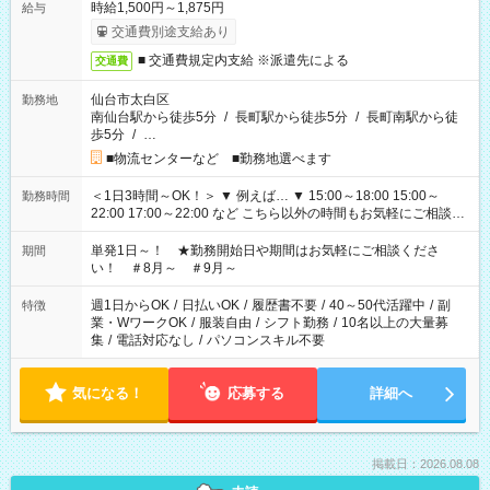
時給1,500円～1,875円
給与
交通費別途支給あり
■ 交通費規定内支給 ※派遣先による
交通費
仙台市太白区
勤務地
南仙台駅から徒歩5分
/
長町駅から徒歩5分
/
長町南駅から徒
歩5分
/
…
■物流センターなど ■勤務地選べます
＜1日3時間～OK！＞ ▼ 例えば… ▼ 15:00～18:00 15:00～
勤務時間
22:00 17:00～22:00 など こちら以外の時間もお気軽にご相談く
ださい！
単発1日～！ ★勤務開始日や期間はお気軽にご相談くださ
期間
い！ ＃8月～ ＃9月～
週1日からOK
/
日払いOK
/
履歴書不要
/
40～50代活躍中
/
副
特徴
業・WワークOK
/
服装自由
/
シフト勤務
/
10名以上の大量募
集
/
電話対応なし
/
パソコンスキル不要
気になる！
応募する
詳細へ
掲載日：2026.08.08