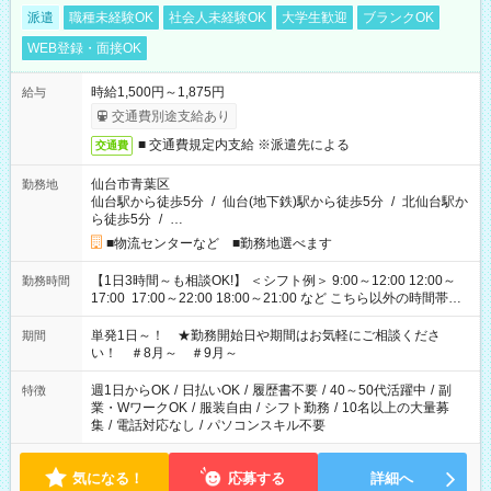
派遣
職種未経験OK
社会人未経験OK
大学生歓迎
ブランクOK
WEB登録・面接OK
時給1,500円～1,875円
給与
交通費別途支給あり
■ 交通費規定内支給 ※派遣先による
交通費
仙台市青葉区
勤務地
仙台駅から徒歩5分
/
仙台(地下鉄)駅から徒歩5分
/
北仙台駅か
ら徒歩5分
/
…
■物流センターなど ■勤務地選べます
【1日3時間～も相談OK!】 ＜シフト例＞ 9:00～12:00 12:00～
勤務時間
17:00 17:00～22:00 18:00～21:00 など こちら以外の時間帯も
お気軽にご相談ください！
単発1日～！ ★勤務開始日や期間はお気軽にご相談くださ
期間
い！ ＃8月～ ＃9月～
週1日からOK
/
日払いOK
/
履歴書不要
/
40～50代活躍中
/
副
特徴
業・WワークOK
/
服装自由
/
シフト勤務
/
10名以上の大量募
集
/
電話対応なし
/
パソコンスキル不要
気になる！
応募する
詳細へ