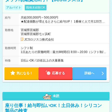
アルバイト
職種未経験OK
月給300,000円～500,000円
給与
★配達個数が増えるとさらに給与UP！ 1番稼ぐ人で月120万ほ
ど！ ・主要都市エリア 月収55万円／週5日稼働 月収65万~112
万円／週6日稼働 ・地方郊外エリア 月収40万円／週5日稼働 月
宮城県宮城郡
勤務地
収40万円~50万円／週6日稼働 ＜モデルイメージ＞ ■月収50万
宮城県宮城郡七ヶ浜町
円 (27歳男性/江東区在住)※元建築関係 1日150個配達×25日勤務
JCSロジスコ株式会社
(日休み) ■月収80万円(43歳男性/墨田区在住)※元営業 1日200個
配達×25日勤務(月休み) 【試用期間】試用期間なし
シフト制
勤務時間
1日あたりの実働時間：最大8時間/日 8:00～20:00（シフト制/実
働8時間） ※週5日勤務（場所次第では週4も有り） ※配達状況
によって時間外での勤務可能性有り ※案件により多少の前後あ
日払いOK / 10名以上の大量募集
特徴
り ※配達が完了次第、帰社OKです
気になる！
応募する
詳細へ
未読
座り仕事！給与即払いOK！土日休み！シリコン
製品の検査