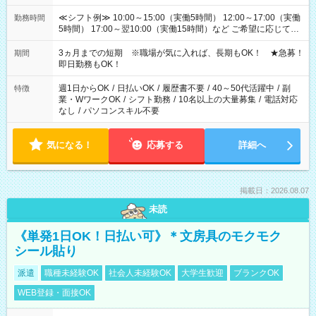
≪シフト例≫ 10:00～15:00（実働5時間） 12:00～17:00（実働
勤務時間
5時間） 17:00～翌10:00（実働15時間）など ご希望に応じて、
働く時間は調整できます！ お気軽に担当へ相談ください！
3ヵ月までの短期 ※職場が気に入れば、長期もOK！ ★急募！
期間
即日勤務もOK！
週1日からOK
/
日払いOK
/
履歴書不要
/
40～50代活躍中
/
副
特徴
業・WワークOK
/
シフト勤務
/
10名以上の大量募集
/
電話対応
なし
/
パソコンスキル不要
気になる！
応募する
詳細へ
掲載日：2026.08.07
未読
《単発1日OK！日払い可》＊文房具のモクモク
シール貼り
派遣
職種未経験OK
社会人未経験OK
大学生歓迎
ブランクOK
WEB登録・面接OK