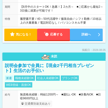
と休みを合わせたい」 「余裕を持って夕飯の準備がしたい」
「できれば残業はしたくない」 など、ご希望を教えてください
【8月中のスタートOK！急募！】2カ月～ ■ご応募から最短2～
期間
ね。 ※Wワーク希望の方へ 今ご覧のお仕事で希望する勤務時間
3日後に就業が可能です！
と、もう1つのお仕事の勤務時間。 合計で週40時間を超える場
合は応募できません。
履歴書不要
/
40～50代活躍中
/
服装自由
/
シフト勤務
/
10名以
特徴
上の大量募集
/
電話対応なし
/
パソコンスキル不要
気になる！
応募する
詳細へ
掲載日：2026.08.05
未読
説明会参加で全員に【現金2千円相当プレゼン
ト】生活のお手伝い
派遣
職種未経験OK
社会人未経験OK
ブランクOK
WEB登録・面接OK
無資格未経験：時給1200円～ ■週払いOK ■扶養内OK ■日
給与
収9600円以上
交通費別途支給あり