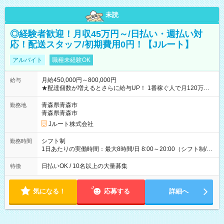
未読
◎経験者歓迎！月収45万円～/日払い・週払い対
応！配送スタッフ/初期費用0円！【Jルート】
アルバイト
職種未経験OK
月給450,000円～800,000円
給与
★配達個数が増えるとさらに給与UP！ 1番稼ぐ人で月120万ほ
ど！ ・主要都市エリア 月収55万円／週5日稼働 月収65万~112
万円／週6日稼働 ・地方郊外エリア 月収40万円／週5日稼働 月
青森県青森市
勤務地
収40万円~50万円／週6日稼働 ＜モデルイメージ＞ ■月収50万
青森県青森市
円 (27歳男性/江東区在住)※元建築関係 1日150個配達×25日勤務
Jルート株式会社
(日休み) ■月収80万円(43歳男性/墨田区在住)※元営業 1日200個
配達×25日勤務(月休み) 【試用期間】試用期間なし
シフト制
勤務時間
1日あたりの実働時間：最大8時間/日 8:00～20:00（シフト制/実
働8時間） ※週5日勤務（場所次第では週4も有り） ※配達状況
によって時間外での勤務可能性有り ※案件により多少の前後あ
日払いOK / 10名以上の大量募集
特徴
り ※配達が完了次第、帰社OKです
気になる！
応募する
詳細へ