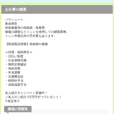
お仕事の概要
パラシュート、
救命胴衣、
特殊被服等の収納袋・装着帯、
被服の縫製などミシンを使用しての縫製業務。
ミシン作業以外の手作業もあります。
【取扱製品情報】収納袋や被服
≪待遇・福利厚生≫
・日払い制度
・社会保険完備
・無料定期健診
・有給休暇
・年末調整
・交通費支給
・時間外手当
・深夜残業手当
友人紹介キャンペーン実施中！
ご友人のご紹介で3万円ずつプレゼント！
※規定有※
職場の雰囲気