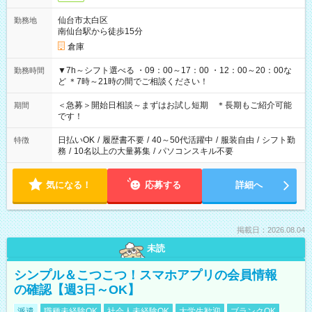
仙台市太白区
勤務地
南仙台駅から徒歩15分
倉庫
▼7h～シフト選べる ・09：00～17：00 ・12：00～20：00な
勤務時間
ど ＊7時～21時の間でご相談ください！
＜急募＞開始日相談～まずはお試し短期 ＊長期もご紹介可能
期間
です！
日払いOK
/
履歴書不要
/
40～50代活躍中
/
服装自由
/
シフト勤
特徴
務
/
10名以上の大量募集
/
パソコンスキル不要
気になる！
応募する
詳細へ
掲載日：2026.08.04
未読
シンプル＆こつこつ！スマホアプリの会員情報
の確認【週3日～OK】
派遣
職種未経験OK
社会人未経験OK
大学生歓迎
ブランクOK