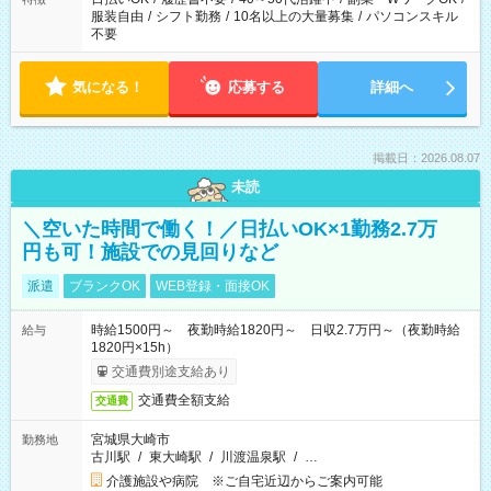
服装自由
/
シフト勤務
/
10名以上の大量募集
/
パソコンスキル
不要
気になる！
応募する
詳細へ
掲載日：2026.08.07
未読
＼空いた時間で働く！／日払いOK×1勤務2.7万
円も可！施設での見回りなど
派遣
ブランクOK
WEB登録・面接OK
時給1500円～ 夜勤時給1820円～ 日収2.7万円～（夜勤時給
給与
1820円×15h）
交通費別途支給あり
交通費全額支給
交通費
宮城県大崎市
勤務地
古川駅
/
東大崎駅
/
川渡温泉駅
/
…
介護施設や病院 ※ご自宅近辺からご案内可能