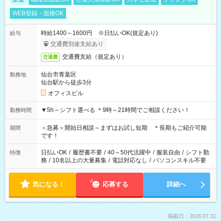
WEB登録・面接OK
時給1400～1600円 ※日払いOK(規定あり)
給与
交通費別途支給あり
交通費支給（規定あり）
交通費
仙台市青葉区
勤務地
仙台駅から徒歩3分
オフィスビル
▼5h～シフト選べる ＊9時～21時間でご相談ください！
勤務時間
＜急募＞開始日相談～まずはお試し短期 ＊長期もご紹介可能
期間
です！
日払いOK
/
履歴書不要
/
40～50代活躍中
/
服装自由
/
シフト勤
特徴
務
/
10名以上の大量募集
/
電話対応なし
/
パソコンスキル不要
気になる！
応募する
詳細へ
掲載日：2026.07.31