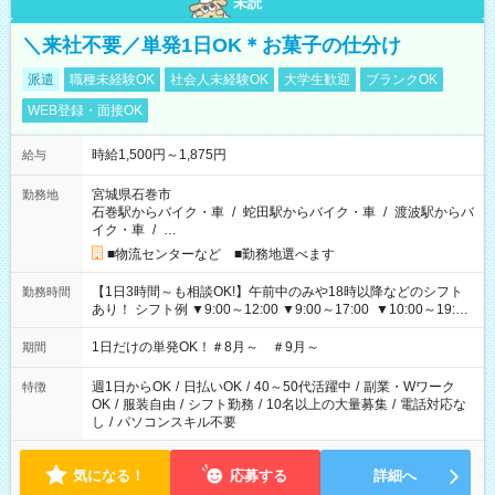
未読
＼来社不要／単発1日OK＊お菓子の仕分け
派遣
職種未経験OK
社会人未経験OK
大学生歓迎
ブランクOK
WEB登録・面接OK
時給1,500円～1,875円
給与
宮城県石巻市
勤務地
石巻駅からバイク・車
/
蛇田駅からバイク・車
/
渡波駅からバ
イク・車
/
…
■物流センターなど ■勤務地選べます
【1日3時間～も相談OK!】午前中のみや18時以降などのシフト
勤務時間
あり！ シフト例 ▼9:00～12:00 ▼9:00～17:00 ▼10:00～19:00
▼18:00～21:00
1日だけの単発OK！＃8月～ ＃9月～
期間
週1日からOK
/
日払いOK
/
40～50代活躍中
/
副業・Wワーク
特徴
OK
/
服装自由
/
シフト勤務
/
10名以上の大量募集
/
電話対応な
し
/
パソコンスキル不要
気になる！
応募する
詳細へ