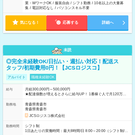
業・WワークOK
/
服装自由
/
シフト勤務
/
10名以上の大量募
集
/
電話対応なし
/
パソコンスキル不要
気になる！
応募する
詳細へ
未読
◎完全未経験OK/日払い・週払い対応！配送ス
タッフ/初期費用0円！【JCSロジスコ】
アルバイト
職種未経験OK
月給300,000円～500,000円
給与
★配達個数が増えるとさらに給与UP！ 1番稼ぐ人で月120万ほ
ど！ ・主要都市エリア 月収55万円／週5日稼働 月収65万~112
万円／週6日稼働 ・地方郊外エリア 月収40万円／週5日稼働 月
青森県青森市
勤務地
収40万円~50万円／週6日稼働 ＜モデルイメージ＞ ■月収50万
青森県青森市
円 (27歳男性/江東区在住)※元建築関係 1日150個配達×25日勤務
JCSロジスコ株式会社
(日休み) ■月収80万円(43歳男性/墨田区在住)※元営業 1日200個
配達×25日勤務(月休み) 【試用期間】試用期間なし
シフト制
勤務時間
1日あたりの実働時間：最大8時間/日 8:00～20:00（シフト制/実