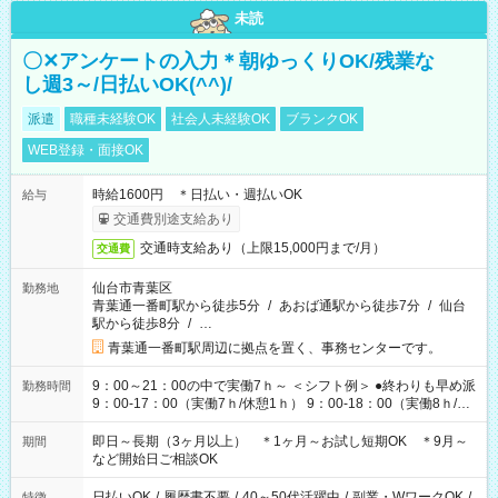
未読
〇✕アンケートの入力＊朝ゆっくりOK/残業な
し週3～/日払いOK(^^)/
派遣
職種未経験OK
社会人未経験OK
ブランクOK
WEB登録・面接OK
時給1600円 ＊日払い・週払いOK
給与
交通費別途支給あり
交通時支給あり（上限15,000円まで/月）
交通費
仙台市青葉区
勤務地
青葉通一番町駅から徒歩5分
/
あおば通駅から徒歩7分
/
仙台
駅から徒歩8分
/
…
青葉通一番町駅周辺に拠点を置く、事務センターです。
9：00～21：00の中で実働7ｈ～ ＜シフト例＞ ●終わりも早め派
勤務時間
9：00-17：00（実働7ｈ/休憩1ｈ） 9：00-18：00（実働8ｈ/休
憩1ｈ） 10：00-19：00（実働8ｈ/休憩1ｈ） ●朝ゆっくり派
11：00-20：00（実働8ｈ/休憩1ｈ） 12：00-20：00（実働7ｈ/
即日～長期（3ヶ月以上） ＊1ヶ月～お試し短期OK ＊9月～
期間
休憩1ｈ） 12：00-21：00（実働8ｈ/休憩1ｈ） 13：00-22：
など開始日ご相談OK
00（実働8ｈ/休憩1ｈ） ＊時間帯固定OK
日払いOK
/
履歴書不要
/
40～50代活躍中
/
副業・WワークOK
/
特徴