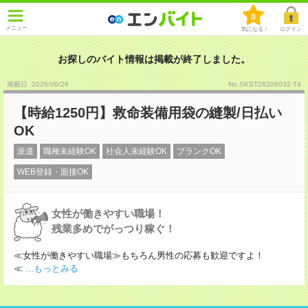
0
メニュー
気になる！
ログイン
お探しのバイト情報は掲載が終了しました。
掲載日 :2026
/
06
/
26
No.SKST26206032-T4
【時給1250円】救命装備用袋の縫製/日払い
OK
派遣
職種未経験OK
社会人未経験OK
ブランクOK
WEB登録・面接OK
女性が働きやすい職場！
残業多めでがっつり稼ぐ！
≪女性が働きやすい職場≫もちろん男性の応募も歓迎ですよ！
≪
...もっとみる