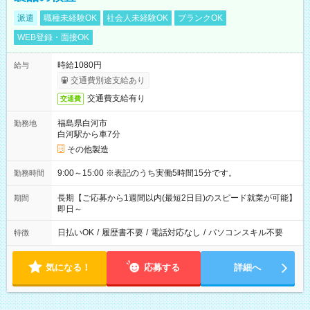
派遣
職種未経験OK
社会人未経験OK
ブランクOK
WEB登録・面接OK
時給1080円
給与
交通費別途支給あり
交通費支給有り
交通費
福島県白河市
勤務地
白河駅から車7分
その他製造
9:00～15:00 ※表記のうち実働5時間15分です。
勤務時間
長期【ご応募から1週間以内(最短2日目)のスピード就業が可能】
期間
即日～
日払いOK
/
履歴書不要
/
電話対応なし
/
パソコンスキル不要
特徴
気になる！
応募する
詳細へ