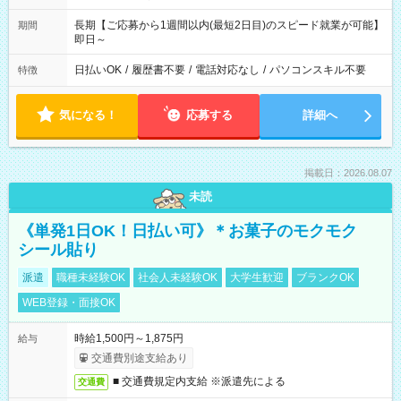
長期【ご応募から1週間以内(最短2日目)のスピード就業が可能】
期間
即日～
日払いOK
/
履歴書不要
/
電話対応なし
/
パソコンスキル不要
特徴
気になる！
応募する
詳細へ
掲載日：2026.08.07
未読
《単発1日OK！日払い可》＊お菓子のモクモク
シール貼り
派遣
職種未経験OK
社会人未経験OK
大学生歓迎
ブランクOK
WEB登録・面接OK
時給1,500円～1,875円
給与
交通費別途支給あり
■ 交通費規定内支給 ※派遣先による
交通費