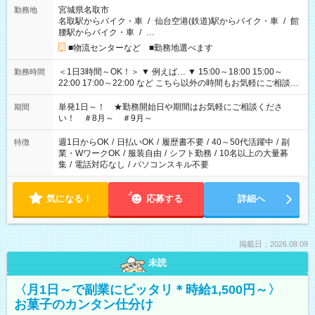
宮城県名取市
勤務地
名取駅からバイク・車
/
仙台空港(鉄道)駅からバイク・車
/
館
腰駅からバイク・車
/
…
■物流センターなど ■勤務地選べます
＜1日3時間～OK！＞ ▼ 例えば… ▼ 15:00～18:00 15:00～
勤務時間
22:00 17:00～22:00 など こちら以外の時間もお気軽にご相談く
ださい！
単発1日～！ ★勤務開始日や期間はお気軽にご相談くださ
期間
い！ ＃8月～ ＃9月～
週1日からOK
/
日払いOK
/
履歴書不要
/
40～50代活躍中
/
副
特徴
業・WワークOK
/
服装自由
/
シフト勤務
/
10名以上の大量募
集
/
電話対応なし
/
パソコンスキル不要
気になる！
応募する
詳細へ
掲載日：2026.08.09
未読
〈月1日～で副業にピッタリ＊時給1,500円～〉
お菓子のカンタン仕分け