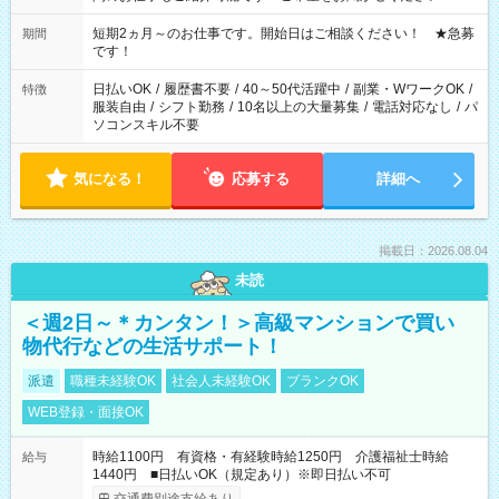
家庭の都合でお休みが必要な場合も遠慮なくご相談ください。
※週最低15時間以上の勤務が必要です
短期2ヵ月～のお仕事です。開始日はご相談ください！ ★急募
期間
です！
日払いOK
/
履歴書不要
/
40～50代活躍中
/
副業・WワークOK
/
特徴
服装自由
/
シフト勤務
/
10名以上の大量募集
/
電話対応なし
/
パ
ソコンスキル不要
気になる！
応募する
詳細へ
掲載日：2026.08.04
未読
＜週2日～＊カンタン！＞高級マンションで買い
物代行などの生活サポート！
派遣
職種未経験OK
社会人未経験OK
ブランクOK
WEB登録・面接OK
時給1100円 有資格・有経験時給1250円 介護福祉士時給
給与
1440円 ■日払いOK（規定あり）※即日払い不可