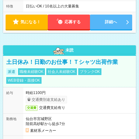
働8時間） ※週5日勤務（場所次第では週4も有り） ※配達状況
によって時間外での勤務可能性有り ※案件により多少の前後あ
日払いOK / 10名以上の大量募集
特徴
り ※配達が完了次第、帰社OKです
気になる！
応募する
詳細へ
未読
土日休み！日勤のお仕事！Ｔシャツ出荷作業
派遣
職種未経験OK
社会人未経験OK
ブランクOK
WEB登録・面接OK
時給1100円
給与
交通費別途支給あり
交通費支給有り
交通費
仙台市宮城野区
勤務地
陸前高砂駅から徒歩7分
素材系メーカー