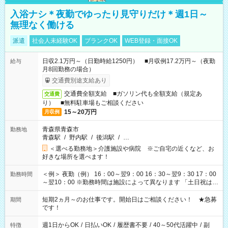
入浴ナシ＊夜勤でゆったり見守りだけ＊週1日～
無理なく働ける
派遣
社会人未経験OK
ブランクOK
WEB登録・面接OK
日収2.1万円～（日勤時給1250円） ■月収例17.2万円～（夜勤
給与
月8回勤務の場合）
交通費別途支給あり
交通費全額支給 ■ガソリン代も全額支給（規定あ
交通費
り） ■無料駐車場もご相談ください
15～20万円
月収例
青森県青森市
勤務地
青森駅
/
野内駅
/
後潟駅
/
…
＜選べる勤務地＞介護施設や病院 ※ご自宅の近くなど、お
好きな場所を選べます！
＜例＞ 夜勤（例） 16：00～翌9：00 16：30～翌9：30 17：00
勤務時間
～翌10：00 ※勤務時間は施設によって異なります 「土日祝は休
みたい」 「しっかり稼ぎたい」 「もう少し遅い時間から始めた
い」など ご希望にあったお仕事をご案内いたします。 ※未経験
短期2ヵ月～のお仕事です。開始日はご相談ください！ ★急募
期間
の方の場合は1～2ヶ月間は日中での仕事を経験いただき、 お
です！
仕事に慣れてからの夜勤になります。 ★家庭の都合でお休みが
必要な場合も遠慮なくご相談ください。
週1日からOK
/
日払いOK
/
履歴書不要
/
40～50代活躍中
/
副
特徴