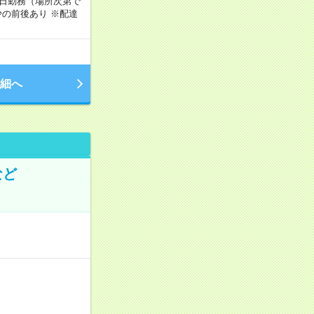
週5日勤務（場所次第で
の前後あり ※配達
細へ
など