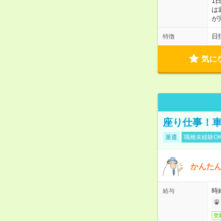
1
は
が
日
特徴
気に
座り仕事！車
派遣
職種未経験O
かんた
時給
給与
交