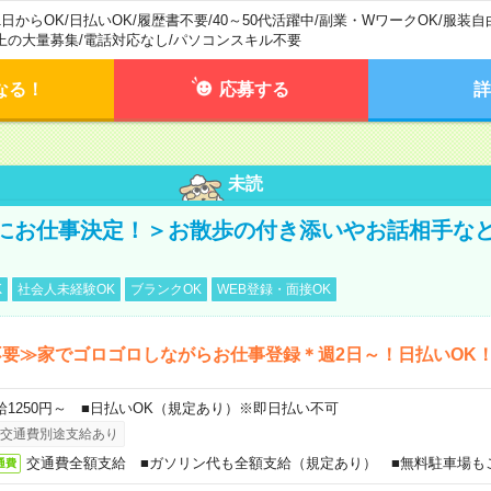
1日からOK
/
日払いOK
/
履歴書不要
/
40～50代活躍中
/
副業・WワークOK
/
服装自
上の大量募集
/
電話対応なし
/
パソコンスキル不要
なる！
応募する
詳
未読
にお仕事決定！＞お散歩の付き添いやお話相手な
K
社会人未経験OK
ブランクOK
WEB登録・面接OK
要≫家でゴロゴロしながらお仕事登録＊週2日～！日払いOK
給1250円～ ■日払いOK（規定あり）※即日払い不可
交通費別途支給あり
交通費全額支給 ■ガソリン代も全額支給（規定あり） ■無料駐車場も
通費