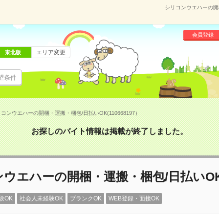
シリコンウエハーの開梱
会員登録
エリア変更
東北版
望条件
コンウエハーの開梱・運搬・梱包/日払いOK(110668197）
お探しのバイト情報は掲載が終了しました。
ンウエハーの開梱・運搬・梱包/日払いO
験OK
社会人未経験OK
ブランクOK
WEB登録・面接OK