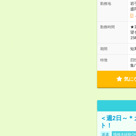
岩
勤務地
盛
★
勤務時間
望
1
短
期間
日
特徴
集
/
気に
＜週2日～＊
ト！
派遣
職種未経験O