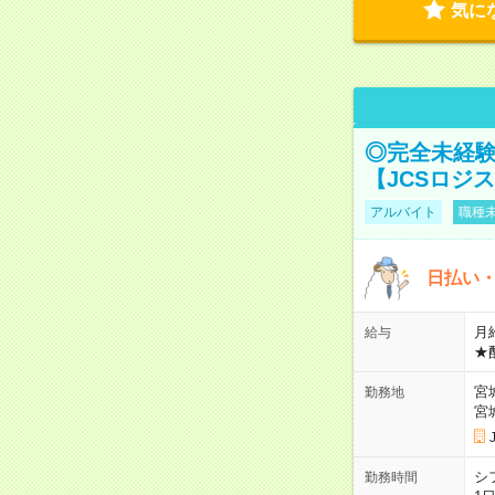
気に
◎完全未経験
【JCSロジ
アルバイト
職種未
日払い・
月給
給与
★
宮
勤務地
宮
シ
勤務時間