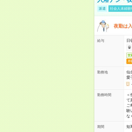
派遣
社会人未経験
夜勤は
日
給与
交
月
仙
勤務地
愛
＜
勤務時間
て
ご
験
な
短
期間