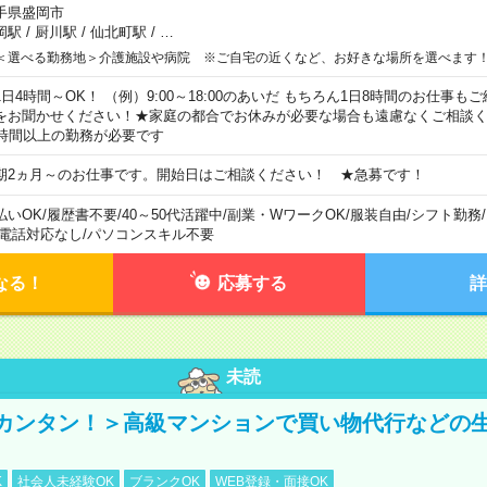
手県盛岡市
岡駅
/
厨川駅
/
仙北町駅
/
…
＜選べる勤務地＞介護施設や病院 ※ご自宅の近くなど、お好きな場所を選べます
1日4時間～OK！ （例）9:00～18:00のあいだ もちろん1日8時間のお仕事
をお聞かせください！★家庭の都合でお休みが必要な場合も遠慮なくご相談く
5時間以上の勤務が必要です
期2ヵ月～のお仕事です。開始日はご相談ください！ ★急募です！
払いOK
/
履歴書不要
/
40～50代活躍中
/
副業・WワークOK
/
服装自由
/
シフト勤務
/
電話対応なし
/
パソコンスキル不要
なる！
応募する
詳
未読
カンタン！＞高級マンションで買い物代行などの
K
社会人未経験OK
ブランクOK
WEB登録・面接OK