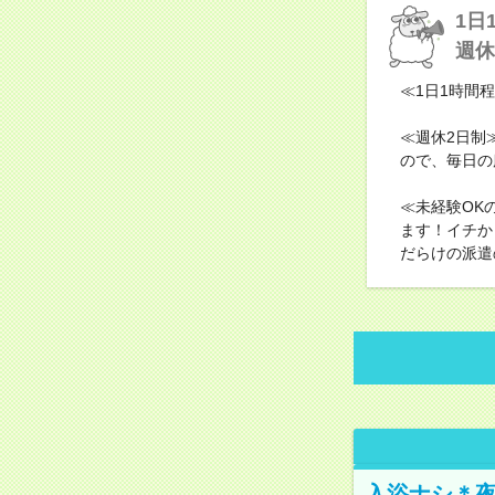
1日
週休
≪1日1時間
≪週休2日制
ので、毎日の
≪未経験OK
ます！イチか
だらけの派遣
入浴ナシ＊夜