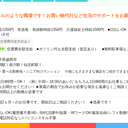
テルのような職場です！お買い物代行など生活のサポートをお
給1250円 有資格・有経験時給1350円 介護福祉士時給1500円 ■日払いO
い不可
交通費別途支給あり
交通費全額支給 ■ガソリン代も全額支給（規定あり） ■無料駐車場も
通費
手県盛岡市
岡駅
/
厨川駅
/
仙北町駅
/
…
＜選べる勤務地＞シニア向けマンション ※他にもさまざまな施設をご紹介できま
1日4時間～OK！ （例）9:00～18:00のあいだ もちろん1日8時間のお仕事
をお聞かせください！★家庭の都合でお休みが必要な場合も遠慮なくご相談く
5時間以上の勤務が必要です
期2ヵ月～のお仕事です。開始日はご相談ください！ ★急募です！
払いOK
/
履歴書不要
/
40～50代活躍中
/
副業・WワークOK
/
服装自由
/
シフト勤務
/
電話対応なし
/
パソコンスキル不要