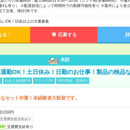
日あたりの実働時間：最大8時間/日 8:00～20:00（シフト制/実働8時間） ※
週4も有り） ※配達状況によって時間外での勤務可能性有り ※案件により多少
完了次第、帰社OKです
払いOK / 10名以上の大量募集
なる！
応募する
詳
未読
通勤OK！土日休み！日勤のお仕事！製品の検品
K
社会人未経験OK
ブランクOK
WEB登録・面接OK
んなセット作業！未経験者大歓迎です。
1150円
交通費別途支給あり
交通費支給有り
通費