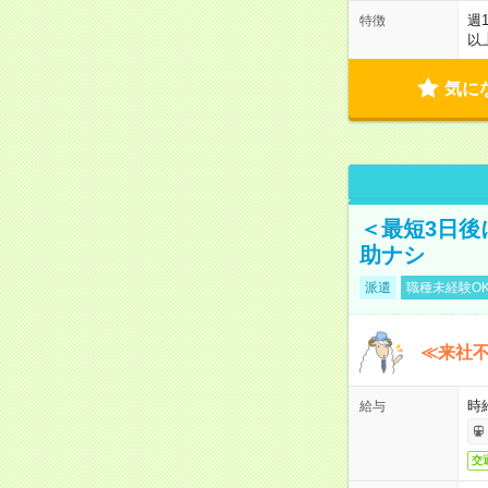
週
特徴
以
気に
＜最短3日後
助ナシ
派遣
職種未経験O
≪来社不
時
給与
交