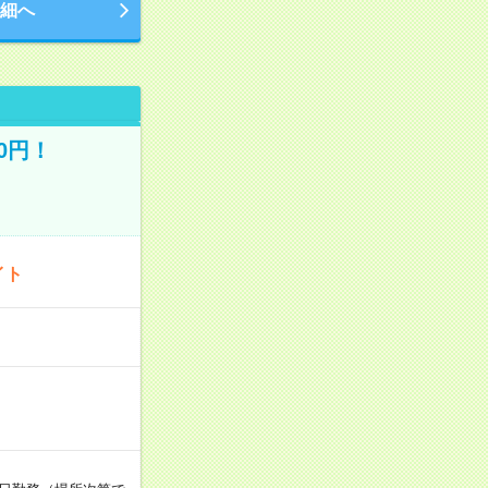
細へ
0円！
イト