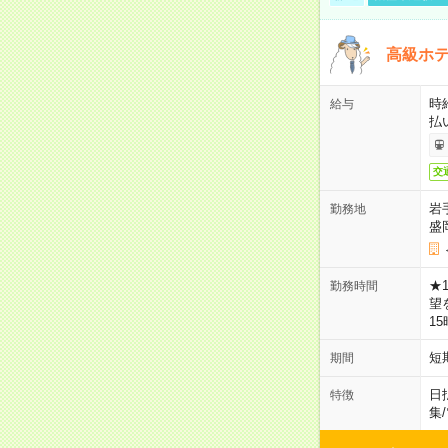
高級ホ
時
給与
払
交
岩
勤務地
盛
★
勤務時間
望
1
短
期間
日
特徴
集
/