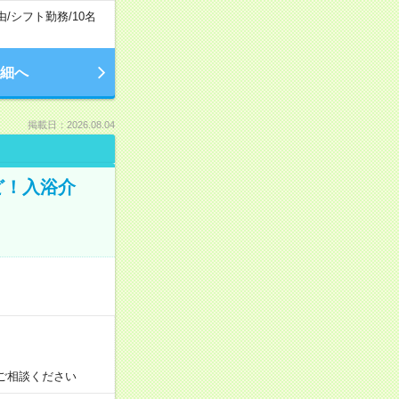
由
/
シフト勤務
/
10名
細へ
掲載日：2026.08.04
ど！入浴介
！
ご相談ください