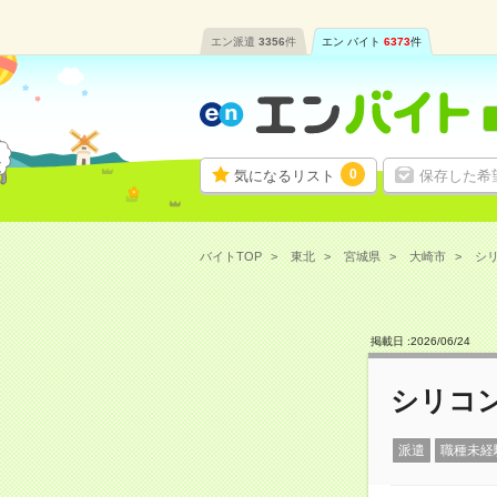
エン派遣
3356
件
エン バイト
6373
件
0
気になるリスト
保存した希
バイトTOP
東北
宮城県
大崎市
シリ
掲載日 :
2026
/
06
/
24
シリコ
派遣
職種未経