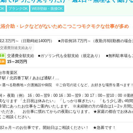
OK
ブランクOK
WEB登録・面接OK
入浴介助・レクなどがないためこつこつモクモクな仕事が多め
収2.3万円～（日勤時給1400円） ■月収例18.7万円～（夜勤月8回勤務の場合
交通費別途支給あり
交通費全額支給 ■ガソリン代も全額支給（規定あり） ■無料駐車場も
通費
15～20万円
収例
台市青葉区
子駅
/
北四番丁駅
/
あおば通駅
/
…
＜選べる勤務地＞介護施設や病院 ※ご自宅の近くなど、お好きな場所を選べます
例＞ 夜勤（例） 16：00～翌9：00 16：30～翌9：30 17：00～翌10：00
異なります 「土日祝は休みたい」 「しっかり稼ぎたい」 「もう少し遅い時
希望にあったお仕事をご案内いたします。 ※未経験の方の場合は1～2ヶ月間
いただき、 お仕事に慣れてからの夜勤になります。 ★家庭の都合でお休み
くご相談ください。
期2ヵ月～のお仕事です。開始日はご相談ください！ ★急募です！