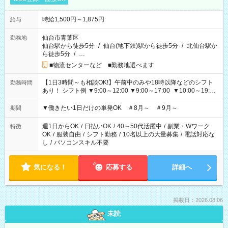
時給1,500円～1,875円
給与
仙台市青葉区
勤務地
仙台駅から徒歩5分
/
仙台(地下鉄)駅から徒歩5分
/
北仙台駅か
ら徒歩5分
/
…
■物流センターなど ■勤務地選べます
【1日3時間～も相談OK!】午前中のみや18時以降などのシフト
勤務時間
あり！ シフト例 ▼9:00～12:00 ▼9:00～17:00 ▼10:00～19:00
▼18:00～21:00
▼働きたい1日だけの単発OK ＃8月～ ＃9月～
期間
週1日からOK
/
日払いOK
/
40～50代活躍中
/
副業・Wワーク
特徴
OK
/
服装自由
/
シフト勤務
/
10名以上の大量募集
/
電話対応な
し
/
パソコンスキル不要
気になる！
応募する
詳細へ
掲載日：2026.08.06
未読