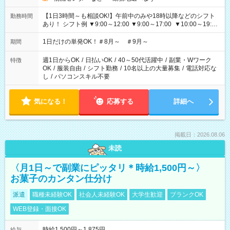
【1日3時間～も相談OK!】午前中のみや18時以降などのシフト
勤務時間
あり！ シフト例 ▼9:00～12:00 ▼9:00～17:00 ▼10:00～19:00
▼18:00～21:00
1日だけの単発OK！＃8月～ ＃9月～
期間
週1日からOK
/
日払いOK
/
40～50代活躍中
/
副業・Wワーク
特徴
OK
/
服装自由
/
シフト勤務
/
10名以上の大量募集
/
電話対応な
し
/
パソコンスキル不要
気になる！
応募する
詳細へ
掲載日：2026.08.06
未読
〈月1日～で副業にピッタリ＊時給1,500円～〉
お菓子のカンタン仕分け
派遣
職種未経験OK
社会人未経験OK
大学生歓迎
ブランクOK
WEB登録・面接OK
時給1,500円～1,875円
給与