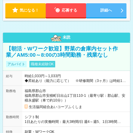
気になる！
応募する
詳細へ
未読
【朝活・Wワーク歓迎】野菜の倉庫内セット作
業／AM5:00～8:00の3時間勤務・残業なし
アルバイト
職種未経験OK
時給1,033円～1,033円
給与
◆昇給あり（能力に応じて） ※研修期間（3ヶ月）は時給1033
円 ≪扶養内で働けます！≫ 【試用期間】試用期間あり 試用期
間の長さ：3ヶ月 雇用形態、給与は本採用時と同じです。
福島県郡山市
勤務地
福島県郡山市安積町日出山1丁目110-1（最寄り駅：郡山駅、安
積永盛駅（車で約10分））
生活協同組合あいコープふくしま
シフト制
勤務時間
1日あたりの実働時間：最大3時間/日 週4～週5、1日3時間
AM5:00～8:00 出勤日は月～金 【休日】土日、年末年始休暇、
有給休暇 WワークOK
副業・WワークOK
特徴