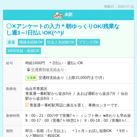
掲載日：2026.07.31
未読
〇✕アンケートの入力＊朝ゆっくりOK/残業な
し週3～/日払いOK(^^)/
派遣
職種未経験OK
社会人未経験OK
ブランクOK
WEB登録・面接OK
時給1600円 ＊日払い・週払いOK
給与
交通費別途支給あり
交通時支給あり（上限15,000円まで/月）
交通費
仙台市青葉区
勤務地
青葉通一番町駅から徒歩5分
/
あおば通駅から徒歩7分
/
仙台
駅から徒歩8分
/
…
青葉通一番町駅周辺に拠点を置く、事務センターです。
9：00～21：00の中で実働7ｈ～ ＜シフト例＞ ●終わりも早め派
勤務時間
9：00-17：00（実働7ｈ/休憩1ｈ） 9：00-18：00（実働8ｈ/休
憩1ｈ） 10：00-19：00（実働8ｈ/休憩1ｈ） ●朝ゆっくり派
11：00-20：00（実働8ｈ/休憩1ｈ） 12：00-20：00（実働7ｈ/
即日～長期（3ヶ月以上） ＊1ヶ月～お試し短期OK ＊9月～
期間
休憩1ｈ） 12：00-21：00（実働8ｈ/休憩1ｈ） 13：00-22：
など開始日ご相談OK