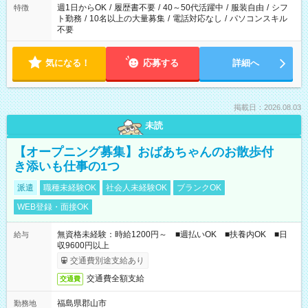
週1日からOK
/
履歴書不要
/
40～50代活躍中
/
服装自由
/
シフ
特徴
ト勤務
/
10名以上の大量募集
/
電話対応なし
/
パソコンスキル
不要
気になる！
応募する
詳細へ
掲載日：2026.08.03
未読
【オープニング募集】おばあちゃんのお散歩付
き添いも仕事の1つ
派遣
職種未経験OK
社会人未経験OK
ブランクOK
WEB登録・面接OK
無資格未経験：時給1200円～ ■週払いOK ■扶養内OK ■日
給与
収9600円以上
交通費別途支給あり
交通費全額支給
交通費
福島県郡山市
勤務地