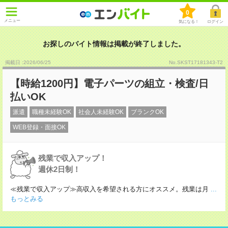
0
メニュー
気になる！
ログイン
お探しのバイト情報は掲載が終了しました。
掲載日 :2026
/
06
/
25
No.SKST17181343-T2
【時給1200円】電子パーツの組立・検査/日
払いOK
派遣
職種未経験OK
社会人未経験OK
ブランクOK
WEB登録・面接OK
残業で収入アップ！
週休2日制！
≪残業で収入アップ≫高収入を希望される方にオススメ。残業は月
...
もっとみる