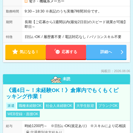
電子・機械系メーカー
9:30～18:30 ※表記のうち実働7時間30分です。
勤務時間
長期【ご応募から1週間以内(最短2日目)のスピード就業が可能】
期間
即日～
日払いOK
/
履歴書不要
/
電話対応なし
/
パソコンスキル不要
特徴
気になる！
応募する
詳細へ
掲載日：2026.08.06
未読
《週4日～！未経験OK！》倉庫内でもくもくピ
ッキング作業！
派遣
職種未経験OK
社会人未経験OK
大学生歓迎
ブランクOK
WEB登録・面接OK
時給1200円～ ※日払いOK(規定あり) ※スキルにより応相談
給与
交通費別途支給あり