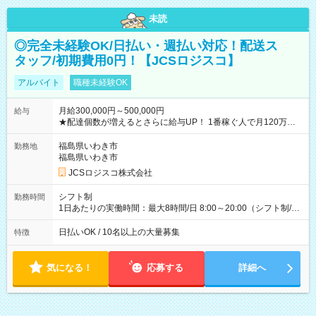
未読
◎完全未経験OK/日払い・週払い対応！配送ス
タッフ/初期費用0円！【JCSロジスコ】
アルバイト
職種未経験OK
月給300,000円～500,000円
給与
★配達個数が増えるとさらに給与UP！ 1番稼ぐ人で月120万ほ
ど！ ・主要都市エリア 月収55万円／週5日稼働 月収65万~112
万円／週6日稼働 ・地方郊外エリア 月収40万円／週5日稼働 月
福島県いわき市
勤務地
収40万円~50万円／週6日稼働 ＜モデルイメージ＞ ■月収50万
福島県いわき市
円 (27歳男性/江東区在住)※元建築関係 1日150個配達×25日勤務
JCSロジスコ株式会社
(日休み) ■月収80万円(43歳男性/墨田区在住)※元営業 1日200個
配達×25日勤務(月休み) 【試用期間】試用期間なし
シフト制
勤務時間
1日あたりの実働時間：最大8時間/日 8:00～20:00（シフト制/実
働8時間） ※週5日勤務（場所次第では週4も有り） ※配達状況
によって時間外での勤務可能性有り ※案件により多少の前後あ
日払いOK / 10名以上の大量募集
特徴
り ※配達が完了次第、帰社OKです
気になる！
応募する
詳細へ