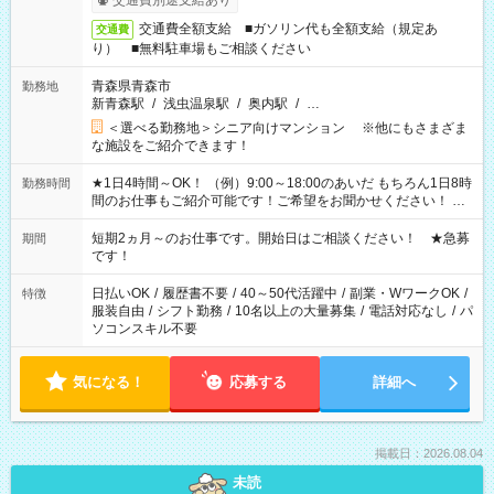
交通費別途支給あり
交通費全額支給 ■ガソリン代も全額支給（規定あ
交通費
り） ■無料駐車場もご相談ください
青森県青森市
勤務地
新青森駅
/
浅虫温泉駅
/
奥内駅
/
…
＜選べる勤務地＞シニア向けマンション ※他にもさまざま
な施設をご紹介できます！
★1日4時間～OK！ （例）9:00～18:00のあいだ もちろん1日8時
勤務時間
間のお仕事もご紹介可能です！ご希望をお聞かせください！ ★
家庭の都合でお休みが必要な場合も遠慮なくご相談ください。
※週最低15時間以上の勤務が必要です
短期2ヵ月～のお仕事です。開始日はご相談ください！ ★急募
期間
です！
日払いOK
/
履歴書不要
/
40～50代活躍中
/
副業・WワークOK
/
特徴
服装自由
/
シフト勤務
/
10名以上の大量募集
/
電話対応なし
/
パ
ソコンスキル不要
気になる！
応募する
詳細へ
掲載日：2026.08.04
未読