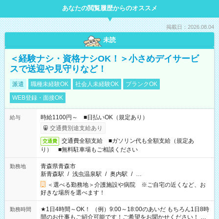
あなたの閲覧履歴からのオススメ
掲載日：2026.08.04
未読
＜経験ナシ・資格ナシOK！＞小さめデイサービ
スで送迎や見守りなど！
派遣
職種未経験OK
社会人未経験OK
ブランクOK
WEB登録・面接OK
時給1100円～ ■日払いOK（規定あり）
給与
交通費別途支給あり
交通費全額支給 ■ガソリン代も全額支給（規定あ
交通費
り） ■無料駐車場もご相談ください
青森県青森市
勤務地
新青森駅
/
浅虫温泉駅
/
奥内駅
/
…
＜選べる勤務地＞介護施設や病院 ※ご自宅の近くなど、お
好きな場所を選べます！
★1日4時間～OK！ （例）9:00～18:00のあいだ もちろん1日8時
勤務時間
間のお仕事もご紹介可能です！ご希望をお聞かせください！ ★