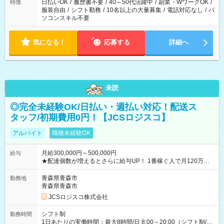
日払いOK
/
履歴書不要
/
40～50代活躍中
/
副業・WワークOK
/
特徴
服装自由
/
シフト勤務
/
10名以上の大量募集
/
電話対応なし
/
パ
ソコンスキル不要
気になる！
応募する
詳細へ
未読
◎完全未経験OK/日払い・週払い対応！配送ス
タッフ/初期費用0円！【JCSロジスコ】
アルバイト
職種未経験OK
月給300,000円～500,000円
給与
★配達個数が増えるとさらに給与UP！ 1番稼ぐ人で月120万ほ
ど！ ・主要都市エリア 月収55万円／週5日稼働 月収65万~112
万円／週6日稼働 ・地方郊外エリア 月収40万円／週5日稼働 月
青森県青森市
勤務地
収40万円~50万円／週6日稼働 ＜モデルイメージ＞ ■月収50万
青森県青森市
円 (27歳男性/江東区在住)※元建築関係 1日150個配達×25日勤務
JCSロジスコ株式会社
(日休み) ■月収80万円(43歳男性/墨田区在住)※元営業 1日200個
配達×25日勤務(月休み) 【試用期間】試用期間なし
シフト制
勤務時間
1日あたりの実働時間：最大8時間/日 8:00～20:00（シフト制/実