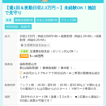
【週1回＆夜勤日収2.3万円～】未経験OK！施設
で見守り
派遣
職種未経験OK
社会人未経験OK
ブランクOK
WEB登録・面接OK
日収2.3万円：時給1200円×8h＋残業割増（時給1.25×8h）+深夜
給与
割増（時給0.25×5h）
交通費別途支給あり
交通費全額支給（ガソリン代もOK！）
交通費
5～10万円
月収例
福島県郡山市
勤務地
郡山(福島県)駅
/
磐梯熱海駅
/
舞木駅
/
…
≪自宅からドアtoドアで30分以内！≫ご希望の勤務地を紹介
します。
▽シフト例 ・16:30～翌9:30 ・16:30～翌10:30など ※慣れるま
勤務時間
での最初のうちは日勤からのスタート！ ※Wワーク希望の方へ
今ご覧のお仕事で希望する勤務時間と、もう1つのお仕事の勤務
時間。 合計で週40時間を超える場合は応募できません。
【8月中のスタートOK！急募！】2カ月～ ■ご応募から最短2～
期間
3日後に就業が可能です！