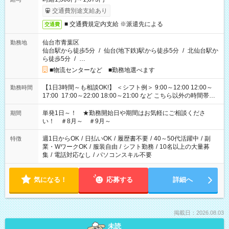
交通費別途支給あり
■ 交通費規定内支給 ※派遣先による
交通費
仙台市青葉区
勤務地
仙台駅から徒歩5分
/
仙台(地下鉄)駅から徒歩5分
/
北仙台駅か
ら徒歩5分
/
…
■物流センターなど ■勤務地選べます
【1日3時間～も相談OK!】 ＜シフト例＞ 9:00～12:00 12:00～
勤務時間
17:00 17:00～22:00 18:00～21:00 など こちら以外の時間帯も
お気軽にご相談ください！
単発1日～！ ★勤務開始日や期間はお気軽にご相談くださ
期間
い！ ＃8月～ ＃9月～
週1日からOK
/
日払いOK
/
履歴書不要
/
40～50代活躍中
/
副
特徴
業・WワークOK
/
服装自由
/
シフト勤務
/
10名以上の大量募
集
/
電話対応なし
/
パソコンスキル不要
気になる！
応募する
詳細へ
掲載日：2026.08.03
未読