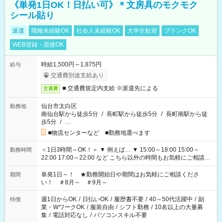
《単発1日OK！日払い可》＊文房具のモクモク
シール貼り
派遣
職種未経験OK
社会人未経験OK
大学生歓迎
ブランクOK
WEB登録・面接OK
時給1,500円～1,875円
給与
交通費別途支給あり
■ 交通費規定内支給 ※派遣先による
交通費
仙台市太白区
勤務地
南仙台駅から徒歩5分
/
長町駅から徒歩5分
/
長町南駅から徒
歩5分
/
…
■物流センターなど ■勤務地選べます
＜1日3時間～OK！＞ ▼ 例えば… ▼ 15:00～18:00 15:00～
勤務時間
22:00 17:00～22:00 など こちら以外の時間もお気軽にご相談く
ださい！
単発1日～！ ★勤務開始日や期間はお気軽にご相談くださ
期間
い！ ＃8月～ ＃9月～
週1日からOK
/
日払いOK
/
履歴書不要
/
40～50代活躍中
/
副
特徴
業・WワークOK
/
服装自由
/
シフト勤務
/
10名以上の大量募
集
/
電話対応なし
/
パソコンスキル不要