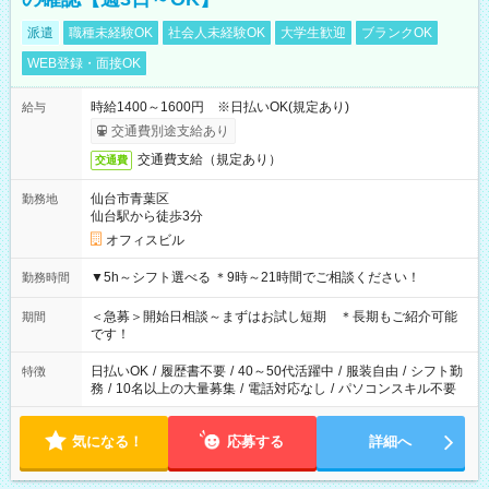
派遣
職種未経験OK
社会人未経験OK
大学生歓迎
ブランクOK
WEB登録・面接OK
時給1400～1600円 ※日払いOK(規定あり)
給与
交通費別途支給あり
交通費支給（規定あり）
交通費
仙台市青葉区
勤務地
仙台駅から徒歩3分
オフィスビル
▼5h～シフト選べる ＊9時～21時間でご相談ください！
勤務時間
＜急募＞開始日相談～まずはお試し短期 ＊長期もご紹介可能
期間
です！
日払いOK
/
履歴書不要
/
40～50代活躍中
/
服装自由
/
シフト勤
特徴
務
/
10名以上の大量募集
/
電話対応なし
/
パソコンスキル不要
気になる！
応募する
詳細へ