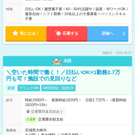
00（実働8ｈ/休憩1ｈ） ＊時間帯固定OK
日払いOK
/
履歴書不要
/
40～50代活躍中
/
副業・WワークOK
/
特徴
服装自由
/
シフト勤務
/
10名以上の大量募集
/
パソコンスキル
不要
気になる！
応募する
詳細へ
掲載日：2026.08.07
未読
＼空いた時間で働く！／日払いOK×1勤務2.7万
円も可！施設での見回りなど
派遣
ブランクOK
WEB登録・面接OK
時給1500円～ 夜勤時給1820円～ 日収2.7万円～（夜勤時給
給与
1820円×15h）
交通費別途支給あり
交通費全額支給
交通費
宮城県大崎市
勤務地