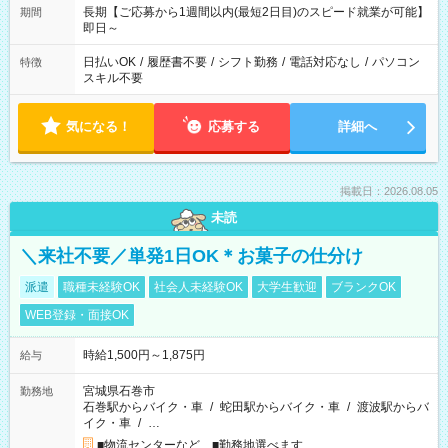
長期【ご応募から1週間以内(最短2日目)のスピード就業が可能】
期間
即日～
日払いOK
/
履歴書不要
/
シフト勤務
/
電話対応なし
/
パソコン
特徴
スキル不要
気になる！
応募する
詳細へ
掲載日：2026.08.05
未読
＼来社不要／単発1日OK＊お菓子の仕分け
派遣
職種未経験OK
社会人未経験OK
大学生歓迎
ブランクOK
WEB登録・面接OK
時給1,500円～1,875円
給与
宮城県石巻市
勤務地
石巻駅からバイク・車
/
蛇田駅からバイク・車
/
渡波駅からバ
イク・車
/
…
■物流センターなど ■勤務地選べます