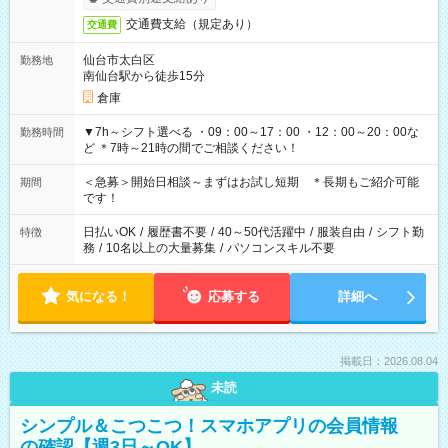
交通費支給（規定あり）
交通費
仙台市太白区
勤務地
南仙台駅から徒歩15分
倉庫
▼7h～シフト選べる ・09：00～17：00 ・12：00～20：00な
勤務時間
ど ＊7時～21時の間でご相談ください！
＜急募＞開始日相談～まずはお試し短期 ＊長期もご紹介可能
期間
です！
日払いOK
/
履歴書不要
/
40～50代活躍中
/
服装自由
/
シフト勤
特徴
務
/
10名以上の大量募集
/
パソコンスキル不要
気になる！
応募する
詳細へ
掲載日：2026.08.04
未読
シンプル＆こつこつ！スマホアプリの会員情報
の確認【週3日～OK】