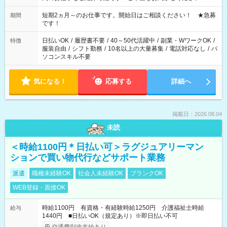
家庭の都合でお休みが必要な場合も遠慮なくご相談ください。
※週最低15時間以上の勤務が必要です
短期2ヵ月～のお仕事です。開始日はご相談ください！ ★急募
期間
です！
日払いOK
/
履歴書不要
/
40～50代活躍中
/
副業・WワークOK
/
特徴
服装自由
/
シフト勤務
/
10名以上の大量募集
/
電話対応なし
/
パ
ソコンスキル不要
気になる！
応募する
詳細へ
掲載日：2026.08.04
未読
＜時給1100円＊日払い可＞ラグジュアリーマン
ションで買い物代行などサポート業務
派遣
職種未経験OK
社会人未経験OK
ブランクOK
WEB登録・面接OK
時給1100円 有資格・有経験時給1250円 介護福祉士時給
給与
1440円 ■日払いOK（規定あり）※即日払い不可