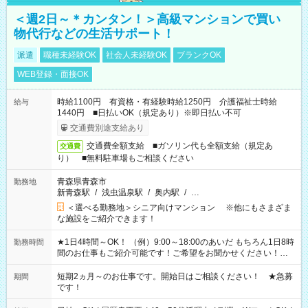
＜週2日～＊カンタン！＞高級マンションで買い
物代行などの生活サポート！
派遣
職種未経験OK
社会人未経験OK
ブランクOK
WEB登録・面接OK
時給1100円 有資格・有経験時給1250円 介護福祉士時給
給与
1440円 ■日払いOK（規定あり）※即日払い不可
交通費別途支給あり
交通費全額支給 ■ガソリン代も全額支給（規定あ
交通費
り） ■無料駐車場もご相談ください
青森県青森市
勤務地
新青森駅
/
浅虫温泉駅
/
奥内駅
/
…
＜選べる勤務地＞シニア向けマンション ※他にもさまざま
な施設をご紹介できます！
★1日4時間～OK！ （例）9:00～18:00のあいだ もちろん1日8時
勤務時間
間のお仕事もご紹介可能です！ご希望をお聞かせください！★
家庭の都合でお休みが必要な場合も遠慮なくご相談ください。
※週最低15時間以上の勤務が必要です
短期2ヵ月～のお仕事です。開始日はご相談ください！ ★急募
期間
です！