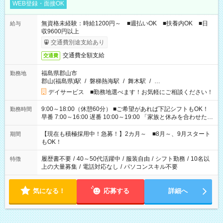
WEB登録・面接OK
無資格未経験：時給1200円～ ■週払いOK ■扶養内OK ■日
給与
収9600円以上
交通費別途支給あり
交通費全額支給
交通費
福島県郡山市
勤務地
郡山(福島県)駅
/
磐梯熱海駅
/
舞木駅
/
…
デイサービス ■勤務地選べます！お気軽にご相談ください！
9:00～18:00（休憩60分） ■ご希望があれば下記シフトもOK！
勤務時間
早番 7:00～16:00 遅番 10:00～19:00 「家族と休みを合わせた
い」 「余裕を持って夕飯の準備がしたい」 「できれば残業はし
たくない」 など、ご希望を教えてくださいね。 ※Wワーク希望
【現在も積極採用中！急募！】2カ月～ ■8月～、9月スタート
期間
の方へ 今ご覧のお仕事で希望する勤務時間と、もう1つのお仕事
もOK！
の勤務時間。 合計で週40時間を超える場合は応募できません。
履歴書不要
/
40～50代活躍中
/
服装自由
/
シフト勤務
/
10名以
特徴
上の大量募集
/
電話対応なし
/
パソコンスキル不要
気になる！
応募する
詳細へ