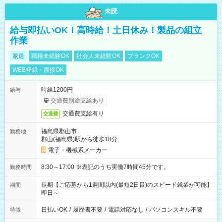
未読
給与即払いOK！高時給！土日休み！製品の組立
作業
派遣
職種未経験OK
社会人未経験OK
ブランクOK
WEB登録・面接OK
時給1200円
給与
交通費別途支給あり
交通費支給有り
交通費
福島県郡山市
勤務地
郡山(福島県)駅から徒歩18分
電子・機械系メーカー
8:30～17:00 ※表記のうち実働7時間45分です。
勤務時間
長期【ご応募から1週間以内(最短2日目)のスピード就業が可能】
期間
即日～
日払いOK
/
履歴書不要
/
電話対応なし
/
パソコンスキル不要
特徴