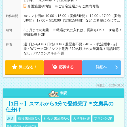
古川駅
/
東大崎駅
/
川渡温泉駅
/
…
介護施設や病院 ※ご自宅近辺からご案内可能
≪シフト例≫ 10:00～15:00（実働5時間） 12:00～17:00（実働
勤務時間
5時間） 17:00～翌10:00（実働15時間）など ご希望に応じて、
働く時間は調整できます！ お気軽に担当へ相談ください！
3ヵ月までの短期 ※職場が気に入れば、長期もOK！ ★急募！
期間
即日勤務もOK！
週1日からOK
/
日払いOK
/
履歴書不要
/
40～50代活躍中
/
副
特徴
業・WワークOK
/
シフト勤務
/
10名以上の大量募集
/
電話対応
なし
/
パソコンスキル不要
気になる！
応募する
詳細へ
掲載日：2026.08.06
未読
【1日～】スマホから3分で登録完了＊文房具の
仕分け
派遣
職種未経験OK
社会人未経験OK
大学生歓迎
ブランクOK
WEB登録・面接OK