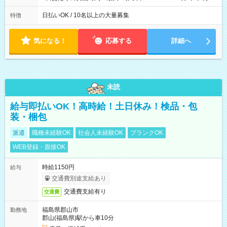
働8時間） ※週5日勤務（場所次第では週4も有り） ※配達状況
によって時間外での勤務可能性有り ※案件により多少の前後あ
日払いOK / 10名以上の大量募集
特徴
り ※配達が完了次第、帰社OKです
気になる！
応募する
詳細へ
未読
給与即払いOK！高時給！土日休み！検品・包
装・梱包
派遣
職種未経験OK
社会人未経験OK
ブランクOK
WEB登録・面接OK
時給1150円
給与
交通費別途支給あり
交通費支給有り
交通費
福島県郡山市
勤務地
郡山(福島県)駅から車10分