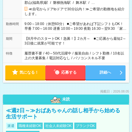
郡山(福島県)駅
/
磐梯熱海駅
/
舞木駅
/
…
≪自宅からドアtoドアで30分以内！≫ご希望の勤務地を紹介
します。
9:00～18:00（休憩60分） ■ご希望があれば下記シフトもOK！
勤務時間
早番 7:00～16:00 遅番 10:00～19:00 夜勤 16:30～翌9:30 「家族
と休みを合わせたい」 「余裕を持って夕飯の準備がしたい」
「できれば残業はしたくない」 など、ご希望を教えてください
【8月中のスタートOK！急募！】2カ月～ ■ご応募から最短2～
期間
ね。 ※Wワーク希望の方へ 今ご覧のお仕事で希望する勤務時間
3日後に就業が可能です！
と、もう1つのお仕事の勤務時間。 合計で週40時間を超える場
合は応募できません。
履歴書不要
/
40～50代活躍中
/
服装自由
/
シフト勤務
/
10名以
特徴
上の大量募集
/
電話対応なし
/
パソコンスキル不要
気になる！
応募する
詳細へ
掲載日：2026.08.05
未読
≪週2日～≫おばあちゃんの話し相手から始める
生活サポート
派遣
職種未経験OK
社会人未経験OK
ブランクOK