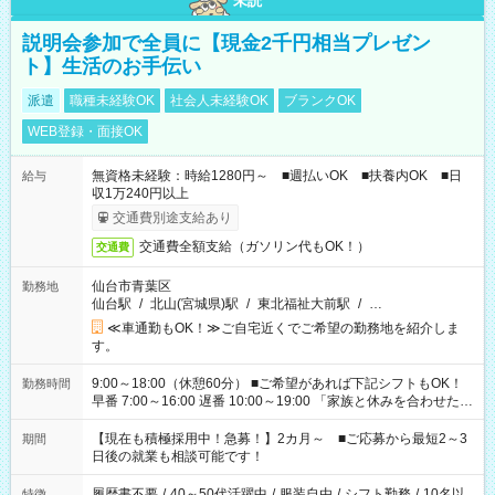
未読
説明会参加で全員に【現金2千円相当プレゼン
ト】生活のお手伝い
派遣
職種未経験OK
社会人未経験OK
ブランクOK
WEB登録・面接OK
無資格未経験：時給1280円～ ■週払いOK ■扶養内OK ■日
給与
収1万240円以上
交通費別途支給あり
交通費全額支給（ガソリン代もOK！）
交通費
仙台市青葉区
勤務地
仙台駅
/
北山(宮城県)駅
/
東北福祉大前駅
/
…
≪車通勤もOK！≫ご自宅近くでご希望の勤務地を紹介しま
す。
9:00～18:00（休憩60分） ■ご希望があれば下記シフトもOK！
勤務時間
早番 7:00～16:00 遅番 10:00～19:00 「家族と休みを合わせた
い」 「余裕を持って夕飯の準備がしたい」 「できれば残業はし
たくない」 など、ご希望を教えてくださいね。 ※Wワーク希望
【現在も積極採用中！急募！】2カ月～ ■ご応募から最短2～3
期間
の方へ 今ご覧のお仕事で希望する勤務時間と、もう1つのお仕事
日後の就業も相談可能です！
の勤務時間。 合計で週40時間を超える場合は応募できません。
履歴書不要
/
40～50代活躍中
/
服装自由
/
シフト勤務
/
10名以
特徴