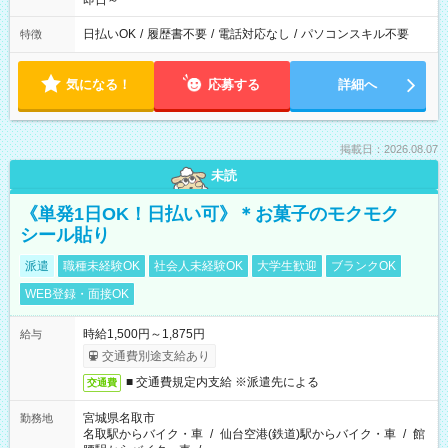
即日～
日払いOK
/
履歴書不要
/
電話対応なし
/
パソコンスキル不要
特徴
気になる！
応募する
詳細へ
掲載日：2026.08.07
未読
《単発1日OK！日払い可》＊お菓子のモクモク
シール貼り
派遣
職種未経験OK
社会人未経験OK
大学生歓迎
ブランクOK
WEB登録・面接OK
時給1,500円～1,875円
給与
交通費別途支給あり
■ 交通費規定内支給 ※派遣先による
交通費
宮城県名取市
勤務地
名取駅からバイク・車
/
仙台空港(鉄道)駅からバイク・車
/
館