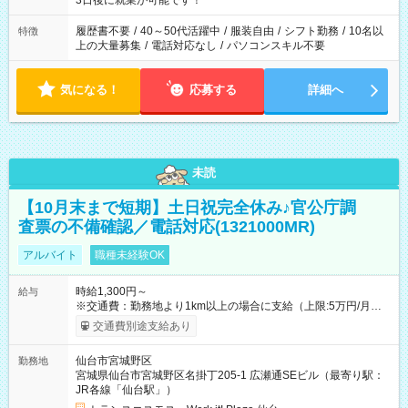
3日後に就業が可能です！
と、もう1つのお仕事の勤務時間。 合計で週40時間を超える場
合は応募できません。
履歴書不要
/
40～50代活躍中
/
服装自由
/
シフト勤務
/
10名以
特徴
上の大量募集
/
電話対応なし
/
パソコンスキル不要
気になる！
応募する
詳細へ
未読
【10月末まで短期】土日祝完全休み♪官公庁調
査票の不備確認／電話対応(1321000MR)
アルバイト
職種未経験OK
時給1,300円～
給与
※交通費：勤務地より1km以上の場合に支給（上限:5万円/月・
2,500円/日） ※残業代：残業発生時は1分単位で支給 ※研修中の
交通費別途支給あり
給与変動なし ＜ 収入例 ＞ ■週5日勤務の場合… 月収22万8,800
円以上可能 ※交通費別途支給 （時給1,300円×8時間×22日） ■週
仙台市宮城野区
勤務地
4日勤務の場合… 月収16万6,400円以上可能 ※交通費別途支給
宮城県仙台市宮城野区名掛丁205-1 広瀬通SEビル（最寄り駅：
（時給1,300円×8時間×16日） 【試用期間】試用期間なし
JR各線「仙台駅」）