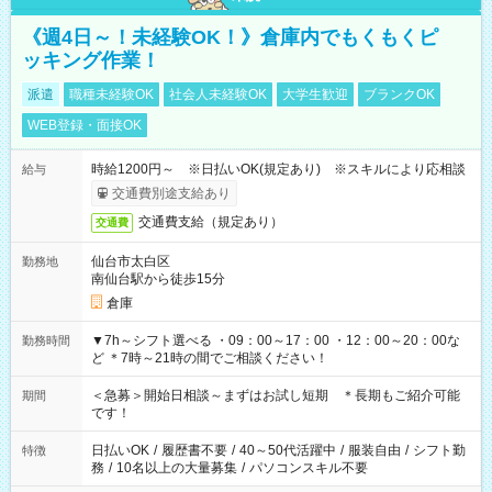
《週4日～！未経験OK！》倉庫内でもくもくピ
ッキング作業！
派遣
職種未経験OK
社会人未経験OK
大学生歓迎
ブランクOK
WEB登録・面接OK
時給1200円～ ※日払いOK(規定あり) ※スキルにより応相談
給与
交通費別途支給あり
交通費支給（規定あり）
交通費
仙台市太白区
勤務地
南仙台駅から徒歩15分
倉庫
▼7h～シフト選べる ・09：00～17：00 ・12：00～20：00な
勤務時間
ど ＊7時～21時の間でご相談ください！
＜急募＞開始日相談～まずはお試し短期 ＊長期もご紹介可能
期間
です！
日払いOK
/
履歴書不要
/
40～50代活躍中
/
服装自由
/
シフト勤
特徴
務
/
10名以上の大量募集
/
パソコンスキル不要