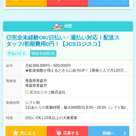
未読
◎完全未経験OK/日払い・週払い対応！配送ス
タッフ/初期費用0円！【JCSロジスコ】
アルバイト
職種未経験OK
月給300,000円～500,000円
給与
★配達個数が増えるとさらに給与UP！ 1番稼ぐ人で月120万ほ
ど！ ・主要都市エリア 月収55万円／週5日稼働 月収65万~112
万円／週6日稼働 ・地方郊外エリア 月収40万円／週5日稼働 月
青森県青森市
勤務地
収40万円~50万円／週6日稼働 ＜モデルイメージ＞ ■月収50万
青森県青森市
円 (27歳男性/江東区在住)※元建築関係 1日150個配達×25日勤務
JCSロジスコ株式会社
(日休み) ■月収80万円(43歳男性/墨田区在住)※元営業 1日200個
配達×25日勤務(月休み) 【試用期間】試用期間なし
シフト制
勤務時間
1日あたりの実働時間：最大8時間/日 8:00～20:00（シフト制/実
働8時間） ※週5日勤務（場所次第では週4も有り） ※配達状況
によって時間外での勤務可能性有り ※案件により多少の前後あ
日払いOK / 10名以上の大量募集
特徴
り ※配達が完了次第、帰社OKです
気になる！
応募する
詳細へ