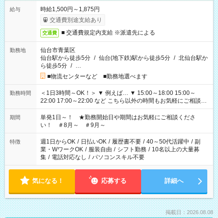
時給1,500円～1,875円
給与
交通費別途支給あり
■ 交通費規定内支給 ※派遣先による
交通費
仙台市青葉区
勤務地
仙台駅から徒歩5分
/
仙台(地下鉄)駅から徒歩5分
/
北仙台駅か
ら徒歩5分
/
…
■物流センターなど ■勤務地選べます
＜1日3時間～OK！＞ ▼ 例えば… ▼ 15:00～18:00 15:00～
勤務時間
22:00 17:00～22:00 など こちら以外の時間もお気軽にご相談く
ださい！
単発1日～！ ★勤務開始日や期間はお気軽にご相談くださ
期間
い！ ＃8月～ ＃9月～
週1日からOK
/
日払いOK
/
履歴書不要
/
40～50代活躍中
/
副
特徴
業・WワークOK
/
服装自由
/
シフト勤務
/
10名以上の大量募
集
/
電話対応なし
/
パソコンスキル不要
気になる！
応募する
詳細へ
掲載日：2026.08.08