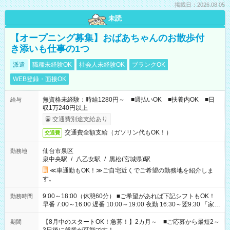
掲載日：2026.08.05
未読
【オープニング募集】おばあちゃんのお散歩付
き添いも仕事の1つ
派遣
職種未経験OK
社会人未経験OK
ブランクOK
WEB登録・面接OK
無資格未経験：時給1280円～ ■週払いOK ■扶養内OK ■日
給与
収1万240円以上
交通費別途支給あり
交通費全額支給（ガソリン代もOK！）
交通費
仙台市泉区
勤務地
泉中央駅
/
八乙女駅
/
黒松(宮城県)駅
≪車通勤もOK！≫ご自宅近くでご希望の勤務地を紹介しま
す。
9:00～18:00（休憩60分） ■ご希望があれば下記シフトもOK！
勤務時間
早番 7:00～16:00 遅番 10:00～19:00 夜勤 16:30～翌9:30 「家族
と休みを合わせたい」 「余裕を持って夕飯の準備がしたい」
「できれば残業はしたくない」 など、ご希望を教えてください
【8月中のスタートOK！急募！】2カ月～ ■ご応募から最短2～
期間
ね。 ※Wワーク希望の方へ 今ご覧のお仕事で希望する勤務時間