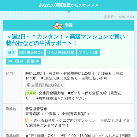
あなたの閲覧履歴からのオススメ
掲載日：2026.08.04
未読
＜週2日～＊カンタン！＞高級マンションで買い
物代行などの生活サポート！
派遣
職種未経験OK
社会人未経験OK
ブランクOK
WEB登録・面接OK
時給1100円 有資格・有経験時給1250円 介護福祉士時給
給与
1440円 ■日払いOK（規定あり）※即日払い不可
交通費別途支給あり
交通費全額支給 ■ガソリン代も全額支給（規定あ
交通費
り） ■無料駐車場もご相談ください
青森県青森市
勤務地
東青森駅
/
中沢駅
/
小柳(青森県)駅
/
…
＜選べる勤務地＞シニア向けマンション ※他にもさまざま
な施設をご紹介できます！
★1日4時間～OK！ （例）9:00～18:00のあいだ もちろん1日8時
勤務時間