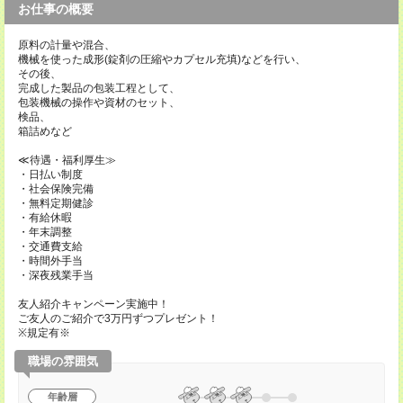
お仕事の概要
原料の計量や混合、
機械を使った成形(錠剤の圧縮やカプセル充填)などを行い、
その後、
完成した製品の包装工程として、
包装機械の操作や資材のセット、
検品、
箱詰めなど
≪待遇・福利厚生≫
・日払い制度
・社会保険完備
・無料定期健診
・有給休暇
・年末調整
・交通費支給
・時間外手当
・深夜残業手当
友人紹介キャンペーン実施中！
ご友人のご紹介で3万円ずつプレゼント！
※規定有※
職場の雰囲気
年齢層