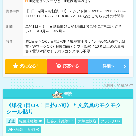
■物流センターなど ■勤務地選べます
【1日3時間～も相談OK!】 ＜シフト例＞ 9:00～12:00 12:00～
勤務時間
17:00 17:00～22:00 18:00～21:00 など こちら以外の時間帯も
お気軽にご相談ください！
単発1日～！ ★勤務開始日や期間はお気軽にご相談くださ
期間
い！ ＃8月～ ＃9月～
週1日からOK
/
日払いOK
/
履歴書不要
/
40～50代活躍中
/
副
特徴
業・WワークOK
/
服装自由
/
シフト勤務
/
10名以上の大量募
集
/
電話対応なし
/
パソコンスキル不要
気になる！
応募する
詳細へ
掲載日：2026.08.07
未読
《単発1日OK！日払い可》＊文房具のモクモク
シール貼り
派遣
職種未経験OK
社会人未経験OK
大学生歓迎
ブランクOK
WEB登録・面接OK