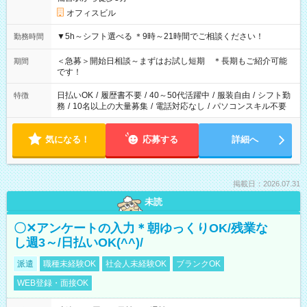
オフィスビル
▼5h～シフト選べる ＊9時～21時間でご相談ください！
勤務時間
＜急募＞開始日相談～まずはお試し短期 ＊長期もご紹介可能
期間
です！
日払いOK
/
履歴書不要
/
40～50代活躍中
/
服装自由
/
シフト勤
特徴
務
/
10名以上の大量募集
/
電話対応なし
/
パソコンスキル不要
気になる！
応募する
詳細へ
掲載日：2026.07.31
未読
〇✕アンケートの入力＊朝ゆっくりOK/残業な
し週3～/日払いOK(^^)/
派遣
職種未経験OK
社会人未経験OK
ブランクOK
WEB登録・面接OK