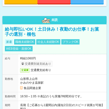
未読
給与即払いOK！土日休み！夜勤のお仕事！お菓
子の選別・梱包
派遣
職種未経験OK
社会人未経験OK
ブランクOK
WEB登録・面接OK
時給1060円
給与
交通費別途支給あり
交通費支給有り
交通費
山形県上山市
勤務地
かみのやま温泉駅
食品関連企業
16:50～1:05 ※表記のうち実働7時間30分です。
勤務時間
長期【ご応募から1週間以内(最短2日目)のスピード就業が可能】
期間