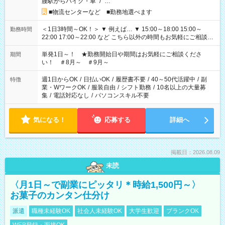
腰駅からバイク・車
/
…
■物流センターなど ■勤務地選べます
＜1日3時間～OK！＞ ▼ 例えば… ▼ 15:00～18:00 15:00～
勤務時間
22:00 17:00～22:00 など こちら以外の時間もお気軽にご相談く
ださい！
単発1日～！ ★勤務開始日や期間はお気軽にご相談くださ
期間
い！ ＃8月～ ＃9月～
週1日からOK
/
日払いOK
/
履歴書不要
/
40～50代活躍中
/
副
特徴
業・WワークOK
/
服装自由
/
シフト勤務
/
10名以上の大量募
集
/
電話対応なし
/
パソコンスキル不要
気になる！
応募する
詳細へ
掲載日：2026.08.09
未読
〈月1日～で副業にピッタリ＊時給1,500円～〉
お菓子のカンタン仕分け
派遣
職種未経験OK
社会人未経験OK
大学生歓迎
ブランクOK