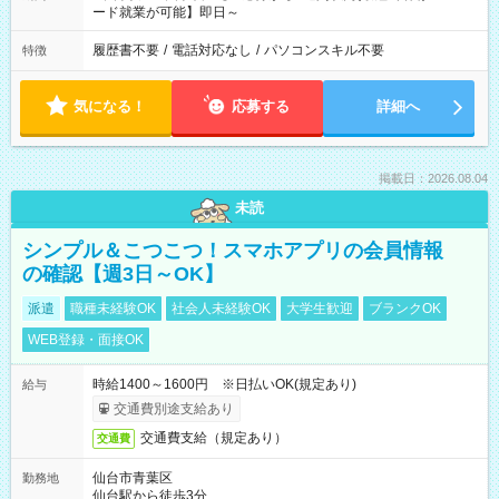
ード就業が可能】即日～
履歴書不要
/
電話対応なし
/
パソコンスキル不要
特徴
気になる！
応募する
詳細へ
掲載日：2026.08.04
未読
シンプル＆こつこつ！スマホアプリの会員情報
の確認【週3日～OK】
派遣
職種未経験OK
社会人未経験OK
大学生歓迎
ブランクOK
WEB登録・面接OK
時給1400～1600円 ※日払いOK(規定あり)
給与
交通費別途支給あり
交通費支給（規定あり）
交通費
仙台市青葉区
勤務地
仙台駅から徒歩3分