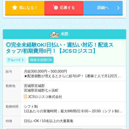
気になる！
応募する
詳細へ
未読
◎完全未経験OK/日払い・週払い対応！配送ス
タッフ/初期費用0円！【JCSロジスコ】
アルバイト
職種未経験OK
月給300,000円～500,000円
給与
★配達個数が増えるとさらに給与UP！ 1番稼ぐ人で月120万ほ
ど！ ・主要都市エリア 月収55万円／週5日稼働 月収65万~112
万円／週6日稼働 ・地方郊外エリア 月収40万円／週5日稼働 月
宮城県宮城郡
勤務地
収40万円~50万円／週6日稼働 ＜モデルイメージ＞ ■月収50万
宮城県宮城郡七ヶ浜町
円 (27歳男性/江東区在住)※元建築関係 1日150個配達×25日勤務
JCSロジスコ株式会社
(日休み) ■月収80万円(43歳男性/墨田区在住)※元営業 1日200個
配達×25日勤務(月休み) 【試用期間】試用期間なし
シフト制
勤務時間
1日あたりの実働時間：最大8時間/日 8:00～20:00（シフト制/実
働8時間） ※週5日勤務（場所次第では週4も有り） ※配達状況
によって時間外での勤務可能性有り ※案件により多少の前後あ
日払いOK / 10名以上の大量募集
特徴
り ※配達が完了次第、帰社OKです