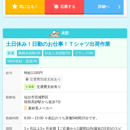
気になる！
応募する
詳細へ
未読
土日休み！日勤のお仕事！Ｔシャツ出荷作業
派遣
職種未経験OK
社会人未経験OK
ブランクOK
WEB登録・面接OK
時給1100円
給与
交通費別途支給あり
交通費支給有り
交通費
仙台市宮城野区
勤務地
陸前高砂駅から徒歩7分
素材系メーカー
9:00～15:00 ※表記のうち実働5時間15分です。
勤務時間
1ヶ月以上3ヶ月未満【ご応募から1週間以内(最短2日目)のスピ
期間