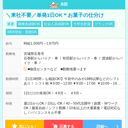
未読
＼来社不要／単発1日OK＊お菓子の仕分け
派遣
職種未経験OK
社会人未経験OK
大学生歓迎
ブランクOK
WEB登録・面接OK
時給1,500円～1,875円
給与
宮城県石巻市
勤務地
石巻駅からバイク・車
/
蛇田駅からバイク・車
/
渡波駅からバ
イク・車
/
…
■物流センターなど ■勤務地選べます
【1日3時間～も相談OK!】午前中のみや18時以降などのシフト
勤務時間
あり！ シフト例 ▼9:00～12:00 ▼9:00～17:00 ▼10:00～19:00
▼18:00～21:00
1日だけの単発OK！＃8月～ ＃9月～
期間
週1日からOK
/
日払いOK
/
40～50代活躍中
/
副業・Wワーク
特徴
OK
/
服装自由
/
シフト勤務
/
10名以上の大量募集
/
電話対応な
し
/
パソコンスキル不要
気になる！
応募する
詳細へ