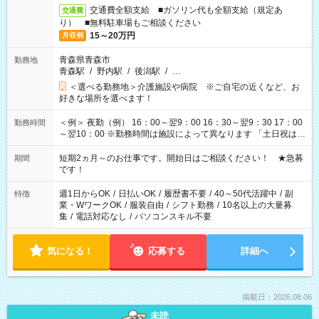
交通費全額支給 ■ガソリン代も全額支給（規定あ
交通費
り） ■無料駐車場もご相談ください
15～20万円
月収例
青森県青森市
勤務地
青森駅
/
野内駅
/
後潟駅
/
…
＜選べる勤務地＞介護施設や病院 ※ご自宅の近くなど、お
好きな場所を選べます！
＜例＞ 夜勤（例） 16：00～翌9：00 16：30～翌9：30 17：00
勤務時間
～翌10：00 ※勤務時間は施設によって異なります 「土日祝は休
みたい」 「しっかり稼ぎたい」 「もう少し遅い時間から始めた
い」など ご希望にあったお仕事をご案内いたします。 ※未経験
短期2ヵ月～のお仕事です。開始日はご相談ください！ ★急募
期間
の方の場合は1～2ヶ月間は日中での仕事を経験いただき、 お
です！
仕事に慣れてからの夜勤になります。 ★家庭の都合でお休みが
必要な場合も遠慮なくご相談ください。
週1日からOK
/
日払いOK
/
履歴書不要
/
40～50代活躍中
/
副
特徴
業・WワークOK
/
服装自由
/
シフト勤務
/
10名以上の大量募
集
/
電話対応なし
/
パソコンスキル不要
気になる！
応募する
詳細へ
掲載日：2026.08.06
未読