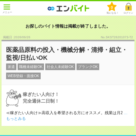
0
メニュー
気になる！
ログイン
お探しのバイト情報は掲載が終了しました。
掲載日 :2026
/
06
/
26
No.SKST26201073-T2
医薬品原料の投入・機械分解・清掃・組立・
監視/日払いOK
派遣
職種未経験OK
社会人未経験OK
ブランクOK
WEB登録・面接OK
稼ぎたい人向け！
完全週休二日制！
≪稼ぎたい人向け≫高収入を希望される方にオススメ。残業は月2
...
もっとみる