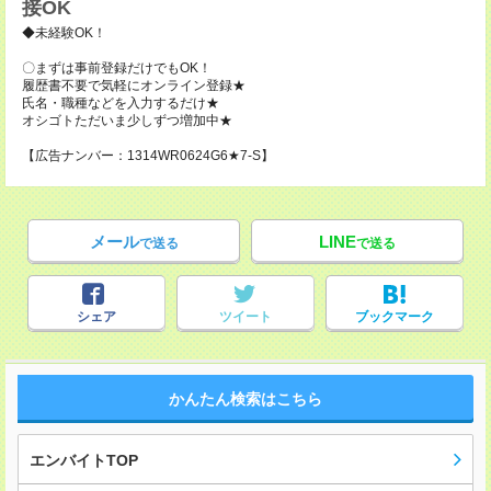
接OK
◆未経験OK！
〇まずは事前登録だけでもOK！
履歴書不要で気軽にオンライン登録★
氏名・職種などを入力するだけ★
オシゴトただいま少しずつ増加中★
【広告ナンバー：1314WR0624G6★7-S】
メール
LINE
で送る
で送る
シェア
ツイート
ブックマーク
かんたん検索はこちら
エンバイトTOP