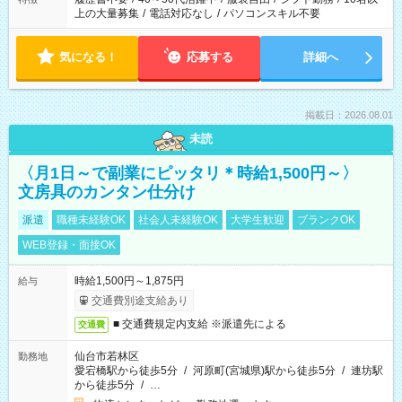
上の大量募集
/
電話対応なし
/
パソコンスキル不要
気になる！
応募する
詳細へ
掲載日：2026.08.01
未読
〈月1日～で副業にピッタリ＊時給1,500円～〉
文房具のカンタン仕分け
派遣
職種未経験OK
社会人未経験OK
大学生歓迎
ブランクOK
WEB登録・面接OK
時給1,500円～1,875円
給与
交通費別途支給あり
■ 交通費規定内支給 ※派遣先による
交通費
仙台市若林区
勤務地
愛宕橋駅から徒歩5分
/
河原町(宮城県)駅から徒歩5分
/
連坊駅
から徒歩5分
/
…