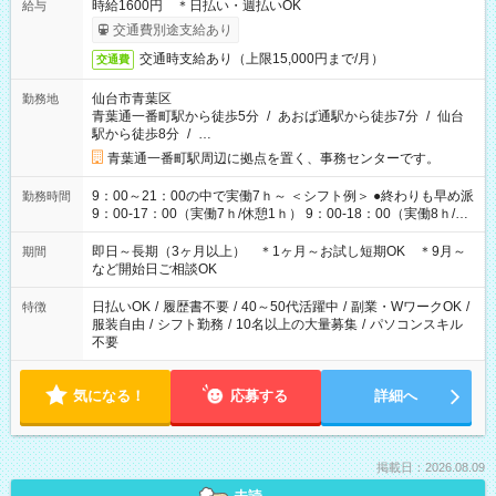
時給1600円 ＊日払い・週払いOK
給与
交通費別途支給あり
交通時支給あり（上限15,000円まで/月）
交通費
仙台市青葉区
勤務地
青葉通一番町駅から徒歩5分
/
あおば通駅から徒歩7分
/
仙台
駅から徒歩8分
/
…
青葉通一番町駅周辺に拠点を置く、事務センターです。
9：00～21：00の中で実働7ｈ～ ＜シフト例＞ ●終わりも早め派
勤務時間
9：00-17：00（実働7ｈ/休憩1ｈ） 9：00-18：00（実働8ｈ/休
憩1ｈ） 10：00-19：00（実働8ｈ/休憩1ｈ） ●朝ゆっくり派
11：00-20：00（実働8ｈ/休憩1ｈ） 12：00-20：00（実働7ｈ/
即日～長期（3ヶ月以上） ＊1ヶ月～お試し短期OK ＊9月～
期間
休憩1ｈ） 12：00-21：00（実働8ｈ/休憩1ｈ） 13：00-22：
など開始日ご相談OK
00（実働8ｈ/休憩1ｈ） ＊時間帯固定OK
日払いOK
/
履歴書不要
/
40～50代活躍中
/
副業・WワークOK
/
特徴
服装自由
/
シフト勤務
/
10名以上の大量募集
/
パソコンスキル
不要
気になる！
応募する
詳細へ
掲載日：2026.08.09