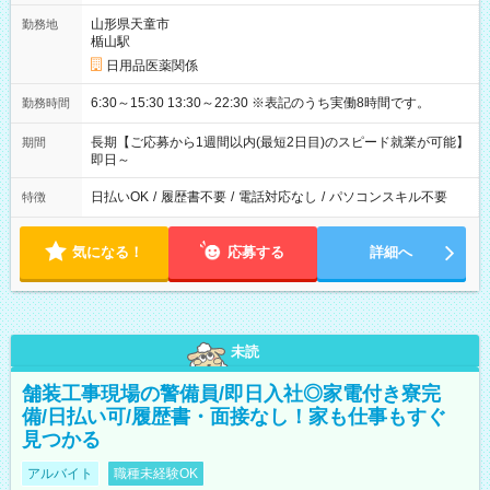
山形県天童市
勤務地
楯山駅
日用品医薬関係
6:30～15:30 13:30～22:30 ※表記のうち実働8時間です。
勤務時間
長期【ご応募から1週間以内(最短2日目)のスピード就業が可能】
期間
即日～
日払いOK
/
履歴書不要
/
電話対応なし
/
パソコンスキル不要
特徴
気になる！
応募する
詳細へ
未読
舗装工事現場の警備員/即日入社◎家電付き寮完
備/日払い可/履歴書・面接なし！家も仕事もすぐ
見つかる
アルバイト
職種未経験OK