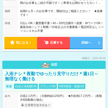
間のお仕事もご紹介可能です！ご希望をお聞かせください！★
家庭の都合でお休みが必要な場合も遠慮なくご相談ください。
※週最低15時間以上の勤務が必要です
短期2ヵ月～のお仕事です。開始日はご相談ください！ ★急募
期間
です！
日払いOK
/
履歴書不要
/
40～50代活躍中
/
副業・WワークOK
/
特徴
服装自由
/
シフト勤務
/
10名以上の大量募集
/
電話対応なし
/
パ
ソコンスキル不要
気になる！
応募する
詳細へ
掲載日：2026.08.04
未読
入浴ナシ＊夜勤でゆったり見守りだけ＊週1日～
無理なく働ける
派遣
社会人未経験OK
ブランクOK
WEB登録・面接OK
日収2.1万円～（日勤時給1250円） ■月収例17.2万円～（夜勤
給与
月8回勤務の場合）
交通費別途支給あり