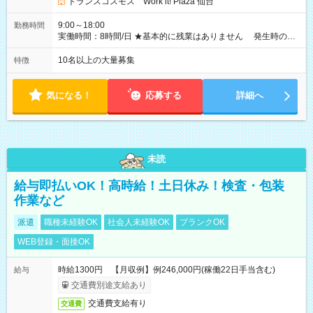
トランスコスモス Work it! Plaza 仙台
9:00～18:00
勤務時間
実働時間：8時間/日 ★基本的に残業はありません 発生時の残
業代は1分単位で支給いたします
10名以上の大量募集
特徴
気になる！
応募する
詳細へ
未読
給与即払いOK！高時給！土日休み！検査・包装
作業など
派遣
職種未経験OK
社会人未経験OK
ブランクOK
WEB登録・面接OK
時給1300円 【月収例】例246,000円(稼働22日手当含む)
給与
交通費別途支給あり
交通費支給有り
交通費