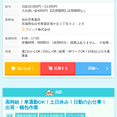
日給10,000円～13,500円
給与
入社祝い金4000円 【試用期間】試用期間なし
仙台市青葉区
勤務地
宮城県仙台市青葉区旭ケ丘１丁目４２－２９
フリック株式会社
8:00～17:00
勤務時間
実働時間：8時間/日 （休憩60分） 残業はありません。 ※短期の
募集は行っておりません。予めご了承くださいませ。
週1日からOK / 日払いOK / 副業・WワークOK / 10名以上の大量
特徴
募集
気になる！
応募する
詳細へ
未読
高時給！車通勤OK！土日休み！日勤のお仕事！
出荷・梱包作業
派遣
職種未経験OK
社会人未経験OK
ブランクOK