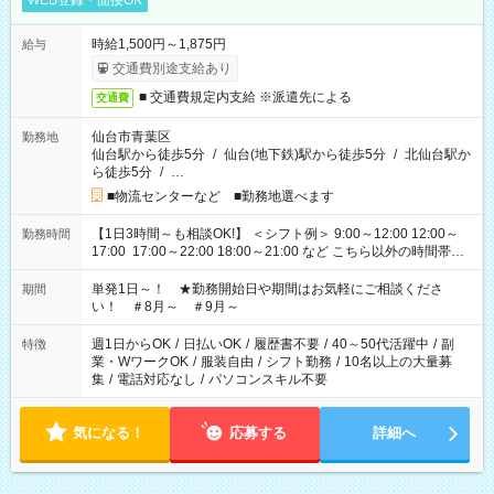
WEB登録・面接OK
時給1,500円～1,875円
給与
交通費別途支給あり
■ 交通費規定内支給 ※派遣先による
交通費
仙台市青葉区
勤務地
仙台駅から徒歩5分
/
仙台(地下鉄)駅から徒歩5分
/
北仙台駅か
ら徒歩5分
/
…
■物流センターなど ■勤務地選べます
【1日3時間～も相談OK!】 ＜シフト例＞ 9:00～12:00 12:00～
勤務時間
17:00 17:00～22:00 18:00～21:00 など こちら以外の時間帯も
お気軽にご相談ください！
単発1日～！ ★勤務開始日や期間はお気軽にご相談くださ
期間
い！ ＃8月～ ＃9月～
週1日からOK
/
日払いOK
/
履歴書不要
/
40～50代活躍中
/
副
特徴
業・WワークOK
/
服装自由
/
シフト勤務
/
10名以上の大量募
集
/
電話対応なし
/
パソコンスキル不要
気になる！
応募する
詳細へ