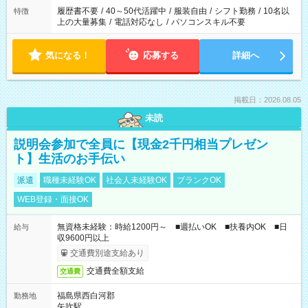
合は応募できません。
履歴書不要
/
40～50代活躍中
/
服装自由
/
シフト勤務
/
10名以
特徴
上の大量募集
/
電話対応なし
/
パソコンスキル不要
気になる！
応募する
詳細へ
掲載日：2026.08.05
未読
説明会参加で全員に【現金2千円相当プレゼン
ト】生活のお手伝い
派遣
職種未経験OK
社会人未経験OK
ブランクOK
WEB登録・面接OK
無資格未経験：時給1200円～ ■週払いOK ■扶養内OK ■日
給与
収9600円以上
交通費別途支給あり
交通費全額支給
交通費
福島県西白河郡
勤務地
矢吹駅