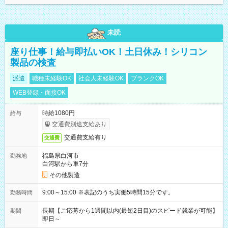
未読
座り仕事！給与即払いOK！土日休み！シリコン
製品の検査
派遣
職種未経験OK
社会人未経験OK
ブランクOK
WEB登録・面接OK
時給1080円
給与
交通費別途支給あり
交通費支給有り
交通費
福島県白河市
勤務地
白河駅から車7分
その他製造
9:00～15:00 ※表記のうち実働5時間15分です。
勤務時間
長期【ご応募から1週間以内(最短2日目)のスピード就業が可能】
期間
即日～