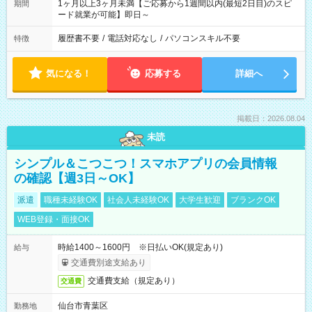
1ヶ月以上3ヶ月未満【ご応募から1週間以内(最短2日目)のスピ
期間
ード就業が可能】即日～
履歴書不要
/
電話対応なし
/
パソコンスキル不要
特徴
気になる！
応募する
詳細へ
掲載日：2026.08.04
未読
シンプル＆こつこつ！スマホアプリの会員情報
の確認【週3日～OK】
派遣
職種未経験OK
社会人未経験OK
大学生歓迎
ブランクOK
WEB登録・面接OK
時給1400～1600円 ※日払いOK(規定あり)
給与
交通費別途支給あり
交通費支給（規定あり）
交通費
仙台市青葉区
勤務地