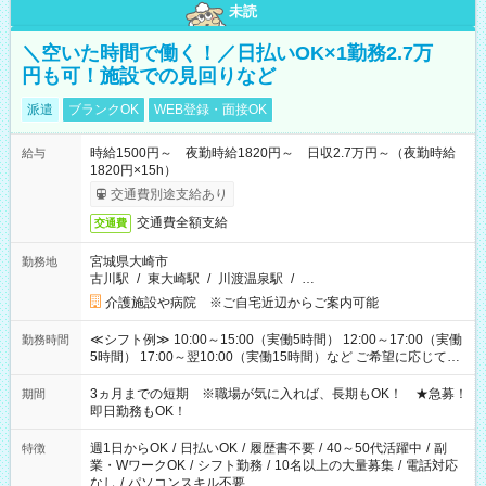
未読
＼空いた時間で働く！／日払いOK×1勤務2.7万
円も可！施設での見回りなど
派遣
ブランクOK
WEB登録・面接OK
時給1500円～ 夜勤時給1820円～ 日収2.7万円～（夜勤時給
給与
1820円×15h）
交通費別途支給あり
交通費全額支給
交通費
宮城県大崎市
勤務地
古川駅
/
東大崎駅
/
川渡温泉駅
/
…
介護施設や病院 ※ご自宅近辺からご案内可能
≪シフト例≫ 10:00～15:00（実働5時間） 12:00～17:00（実働
勤務時間
5時間） 17:00～翌10:00（実働15時間）など ご希望に応じて、
働く時間は調整できます！ お気軽に担当へ相談ください！
3ヵ月までの短期 ※職場が気に入れば、長期もOK！ ★急募！
期間
即日勤務もOK！
週1日からOK
/
日払いOK
/
履歴書不要
/
40～50代活躍中
/
副
特徴
業・WワークOK
/
シフト勤務
/
10名以上の大量募集
/
電話対応
なし
/
パソコンスキル不要