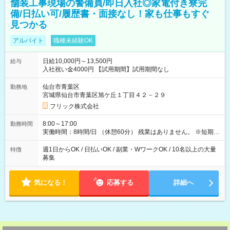
舗装工事現場の警備員/即日入社◎家電付き寮完
備/日払い可/履歴書・面接なし！家も仕事もすぐ
見つかる
アルバイト
職種未経験OK
日給10,000円～13,500円
給与
入社祝い金4000円 【試用期間】試用期間なし
仙台市青葉区
勤務地
宮城県仙台市青葉区旭ケ丘１丁目４２－２９
フリック株式会社
8:00～17:00
勤務時間
実働時間：8時間/日 （休憩60分） 残業はありません。 ※短期の
募集は行っておりません。予めご了承くださいませ。
週1日からOK / 日払いOK / 副業・WワークOK / 10名以上の大量
特徴
募集
気になる！
応募する
詳細へ