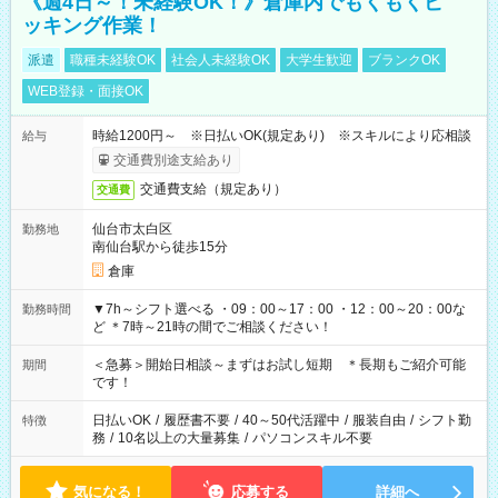
《週4日～！未経験OK！》倉庫内でもくもくピ
ッキング作業！
派遣
職種未経験OK
社会人未経験OK
大学生歓迎
ブランクOK
WEB登録・面接OK
時給1200円～ ※日払いOK(規定あり) ※スキルにより応相談
給与
交通費別途支給あり
交通費支給（規定あり）
交通費
仙台市太白区
勤務地
南仙台駅から徒歩15分
倉庫
▼7h～シフト選べる ・09：00～17：00 ・12：00～20：00な
勤務時間
ど ＊7時～21時の間でご相談ください！
＜急募＞開始日相談～まずはお試し短期 ＊長期もご紹介可能
期間
です！
日払いOK
/
履歴書不要
/
40～50代活躍中
/
服装自由
/
シフト勤
特徴
務
/
10名以上の大量募集
/
パソコンスキル不要
気になる！
応募する
詳細へ