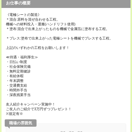
お仕事の概要
《電極シートの製造》
＊混合:原料を混ぜ合わせる工程。
機械への材料投入・運搬(ハンドリフト使用)
＊塗布:混合で出来上がったものを機械で金属箔に塗布する工程。
＊プレス:塗布で出来上がった電極シートを機械でプレスする工程。
上記のいずれかの工程をお願いします！
≪待遇・福利厚生≫
・日払い制度
・社会保険完備
・無料定期健診
・有給休暇
・年末調整
・交通費支給
・時間外手当
・深夜残業手当
友人紹介キャンペーン実施中！
ご友人のご紹介で3万円ずつプレゼント！
※規定有※
職場の雰囲気