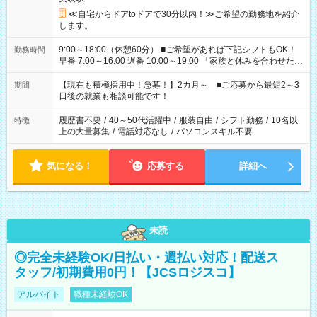
≪自宅からドアtoドアで30分以内！≫ご希望の勤務地を紹介
します。
9:00～18:00（休憩60分） ■ご希望があれば下記シフトもOK！
勤務時間
早番 7:00～16:00 遅番 10:00～19:00 「家族と休みを合わせた
い」 「余裕を持って夕飯の準備がしたい」 「できれば残業はし
たくない」 など、ご希望を教えてくださいね。 ※Wワーク希望
【現在も積極採用中！急募！】2カ月～ ■ご応募から最短2～3
期間
の方へ 今ご覧のお仕事で希望する勤務時間と、もう1つのお仕事
日後の就業も相談可能です！
の勤務時間。 合計で週40時間を超える場合は応募できません。
履歴書不要
/
40～50代活躍中
/
服装自由
/
シフト勤務
/
10名以
特徴
上の大量募集
/
電話対応なし
/
パソコンスキル不要
気になる！
応募する
詳細へ
未読
◎完全未経験OK/日払い・週払い対応！配送ス
タッフ/初期費用0円！【JCSロジスコ】
アルバイト
職種未経験OK