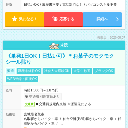
日払いOK
/
履歴書不要
/
電話対応なし
/
パソコンスキル不要
特徴
気になる！
応募する
詳細へ
掲載日：2026.08.07
未読
《単発1日OK！日払い可》＊お菓子のモクモク
シール貼り
派遣
職種未経験OK
社会人未経験OK
大学生歓迎
ブランクOK
WEB登録・面接OK
時給1,500円～1,875円
給与
交通費別途支給あり
■ 交通費規定内支給 ※派遣先による
交通費
宮城県名取市
勤務地
名取駅からバイク・車
/
仙台空港(鉄道)駅からバイク・車
/
館
腰駅からバイク・車
/
…