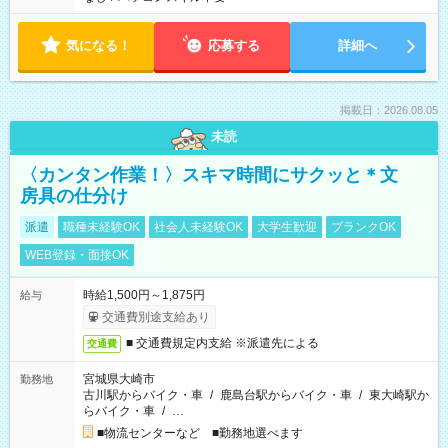
気になる！
応募する
詳細へ
掲載日：2026.08.05
未読
〈カンタン作業！〉スキマ時間にサクッと＊文
房具の仕分け
派遣
職種未経験OK
社会人未経験OK
大学生歓迎
ブランクOK
WEB登録・面接OK
時給1,500円～1,875円
給与
交通費別途支給あり
■ 交通費規定内支給 ※派遣先による
交通費
宮城県大崎市
勤務地
古川駅からバイク・車
/
鹿島台駅からバイク・車
/
東大崎駅か
らバイク・車
/
…
■物流センターなど ■勤務地選べます