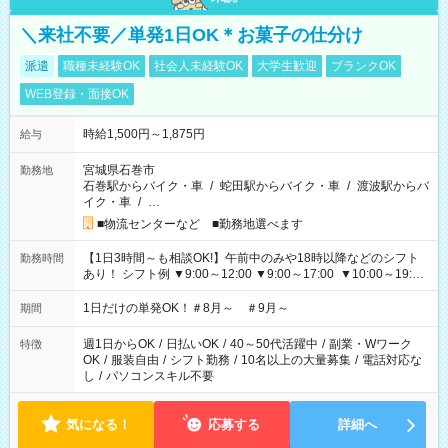
＼来社不要／単発1日OK＊お菓子の仕分け
派遣
職種未経験OK
社会人未経験OK
大学生歓迎
ブランクOK
WEB登録・面接OK
時給1,500円～1,875円
給与
宮城県石巻市
勤務地
石巻駅からバイク・車
/
蛇田駅からバイク・車
/
渡波駅からバ
イク・車
/
…
■物流センターなど ■勤務地選べます
【1日3時間～も相談OK!】午前中のみや18時以降などのシフト
勤務時間
あり！ シフト例 ▼9:00～12:00 ▼9:00～17:00 ▼10:00～19:00
▼18:00～21:00
1日だけの単発OK！＃8月～ ＃9月～
期間
週1日からOK
/
日払いOK
/
40～50代活躍中
/
副業・Wワーク
特徴
OK
/
服装自由
/
シフト勤務
/
10名以上の大量募集
/
電話対応な
し
/
パソコンスキル不要
気になる！
応募する
詳細へ