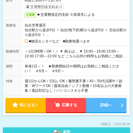
時給1,500円～1,875円
給与
交通費別途支給あり
■ 交通費規定内支給 ※派遣先による
交通費
仙台市青葉区
勤務地
仙台駅から徒歩5分
/
仙台(地下鉄)駅から徒歩5分
/
北仙台駅か
ら徒歩5分
/
…
■物流センターなど ■勤務地選べます
＜1日3時間～OK！＞ ▼ 例えば… ▼ 15:00～18:00 15:00～
勤務時間
22:00 17:00～22:00 など こちら以外の時間もお気軽にご相談く
ださい！
単発1日～！ ★勤務開始日や期間はお気軽にご相談くださ
期間
い！ ＃8月～ ＃9月～
週1日からOK
/
日払いOK
/
履歴書不要
/
40～50代活躍中
/
副
特徴
業・WワークOK
/
服装自由
/
シフト勤務
/
10名以上の大量募
集
/
電話対応なし
/
パソコンスキル不要
気になる！
応募する
詳細へ
掲載日：2026.08.08
未読