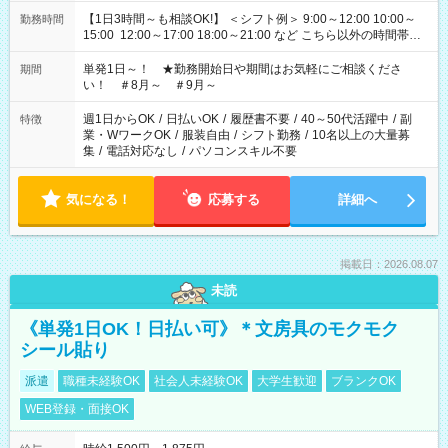
【1日3時間～も相談OK!】 ＜シフト例＞ 9:00～12:00 10:00～
勤務時間
15:00 12:00～17:00 18:00～21:00 など こちら以外の時間帯も
お気軽にご相談ください！
単発1日～！ ★勤務開始日や期間はお気軽にご相談くださ
期間
い！ ＃8月～ ＃9月～
週1日からOK
/
日払いOK
/
履歴書不要
/
40～50代活躍中
/
副
特徴
業・WワークOK
/
服装自由
/
シフト勤務
/
10名以上の大量募
集
/
電話対応なし
/
パソコンスキル不要
気になる！
応募する
詳細へ
掲載日：2026.08.07
未読
《単発1日OK！日払い可》＊文房具のモクモク
シール貼り
派遣
職種未経験OK
社会人未経験OK
大学生歓迎
ブランクOK
WEB登録・面接OK