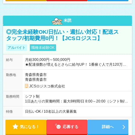
未読
◎完全未経験OK/日払い・週払い対応！配送ス
タッフ/初期費用0円！【JCSロジスコ】
アルバイト
職種未経験OK
月給300,000円～500,000円
給与
★配達個数が増えるとさらに給与UP！ 1番稼ぐ人で月120万ほ
ど！ ・主要都市エリア 月収55万円／週5日稼働 月収65万~112
万円／週6日稼働 ・地方郊外エリア 月収40万円／週5日稼働 月
青森県青森市
勤務地
収40万円~50万円／週6日稼働 ＜モデルイメージ＞ ■月収50万
青森県青森市
円 (27歳男性/江東区在住)※元建築関係 1日150個配達×25日勤務
JCSロジスコ株式会社
(日休み) ■月収80万円(43歳男性/墨田区在住)※元営業 1日200個
配達×25日勤務(月休み) 【試用期間】試用期間なし
シフト制
勤務時間
1日あたりの実働時間：最大8時間/日 8:00～20:00（シフト制/実
働8時間） ※週5日勤務（場所次第では週4も有り） ※配達状況
によって時間外での勤務可能性有り ※案件により多少の前後あ
日払いOK / 10名以上の大量募集
特徴
り ※配達が完了次第、帰社OKです
気になる！
応募する
詳細へ