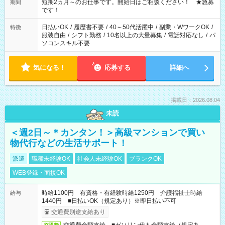
※週最低15時間以上の勤務が必要です
短期2ヵ月～のお仕事です。開始日はご相談ください！ ★急募
期間
です！
日払いOK
/
履歴書不要
/
40～50代活躍中
/
副業・WワークOK
/
特徴
服装自由
/
シフト勤務
/
10名以上の大量募集
/
電話対応なし
/
パ
ソコンスキル不要
気になる！
応募する
詳細へ
掲載日：2026.08.04
未読
＜週2日～＊カンタン！＞高級マンションで買い
物代行などの生活サポート！
派遣
職種未経験OK
社会人未経験OK
ブランクOK
WEB登録・面接OK
時給1100円 有資格・有経験時給1250円 介護福祉士時給
給与
1440円 ■日払いOK（規定あり）※即日払い不可
交通費別途支給あり