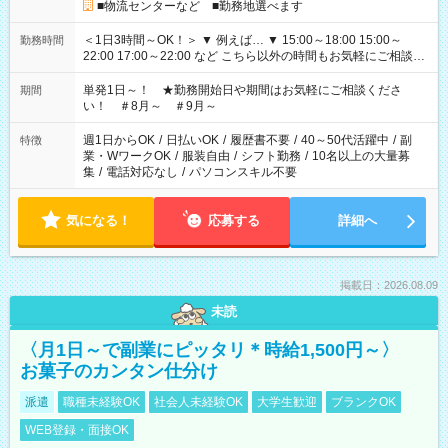
■物流センターなど ■勤務地選べます
＜1日3時間～OK！＞ ▼ 例えば… ▼ 15:00～18:00 15:00～
勤務時間
22:00 17:00～22:00 など こちら以外の時間もお気軽にご相談く
ださい！
単発1日～！ ★勤務開始日や期間はお気軽にご相談くださ
期間
い！ ＃8月～ ＃9月～
週1日からOK
/
日払いOK
/
履歴書不要
/
40～50代活躍中
/
副
特徴
業・WワークOK
/
服装自由
/
シフト勤務
/
10名以上の大量募
集
/
電話対応なし
/
パソコンスキル不要
気になる！
応募する
詳細へ
掲載日：2026.08.09
未読
〈月1日～で副業にピッタリ＊時給1,500円～〉
お菓子のカンタン仕分け
派遣
職種未経験OK
社会人未経験OK
大学生歓迎
ブランクOK
WEB登録・面接OK