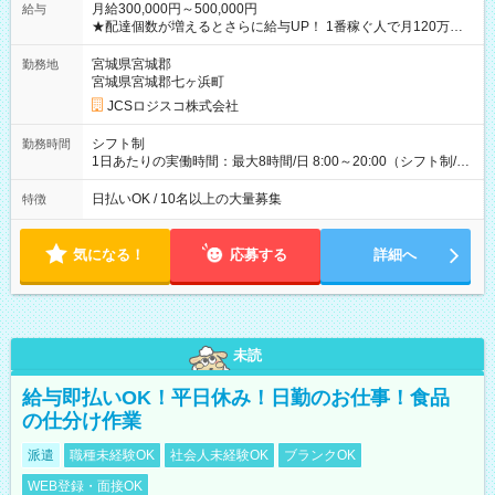
月給300,000円～500,000円
給与
★配達個数が増えるとさらに給与UP！ 1番稼ぐ人で月120万ほ
ど！ ・主要都市エリア 月収55万円／週5日稼働 月収65万~112
万円／週6日稼働 ・地方郊外エリア 月収40万円／週5日稼働 月
宮城県宮城郡
勤務地
収40万円~50万円／週6日稼働 ＜モデルイメージ＞ ■月収50万
宮城県宮城郡七ヶ浜町
円 (27歳男性/江東区在住)※元建築関係 1日150個配達×25日勤務
JCSロジスコ株式会社
(日休み) ■月収80万円(43歳男性/墨田区在住)※元営業 1日200個
配達×25日勤務(月休み) 【試用期間】試用期間なし
シフト制
勤務時間
1日あたりの実働時間：最大8時間/日 8:00～20:00（シフト制/実
働8時間） ※週5日勤務（場所次第では週4も有り） ※配達状況
によって時間外での勤務可能性有り ※案件により多少の前後あ
日払いOK / 10名以上の大量募集
特徴
り ※配達が完了次第、帰社OKです
気になる！
応募する
詳細へ
未読
給与即払いOK！平日休み！日勤のお仕事！食品
の仕分け作業
派遣
職種未経験OK
社会人未経験OK
ブランクOK
WEB登録・面接OK