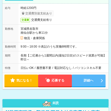
時給1200円
給与
交通費別途支給あり
交通費支給有り
交通費
宮城県名取市
勤務地
南仙台駅から車11分
物流・倉庫関係
9:00～18:00 ※表記のうち実働8時間です。
勤務時間
長期【ご応募から1週間以内(最短2日目)のスピード就業が可能】
期間
即日～
日払いOK
/
履歴書不要
/
電話対応なし
/
パソコンスキル不要
特徴
気になる！
応募する
詳細へ
未読