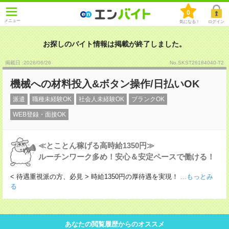
0
メニュー
気になる！
ログイン
お探しのバイト情報は掲載が終了しました。
掲載日 :2026
/
06
/
26
No.SKST26184040-T2
機械への材料投入&ボタン操作/日払いOK
派遣
職種未経験OK
社会人未経験OK
ブランクOK
WEB登録・面接OK
≪とことん稼げる高時給1350円≫
ルーチンワーク多め！安心＆安定ペースで働ける！
< 待遇重視派の方、必見 > 時給1350円の厚待遇を実現！
...もっとみ
る
あなたの閲覧履歴からのオススメ