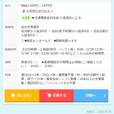
時給1,500円～1,875円
給与
交通費別途支給あり
■ 交通費規定内支給 ※派遣先による
交通費
仙台市青葉区
勤務地
仙台駅から徒歩5分
/
仙台(地下鉄)駅から徒歩5分
/
北仙台駅か
ら徒歩5分
/
…
■物流センターなど ■勤務地選べます
【1日3時間～も相談OK!】 ＜シフト例＞ 9:00～12:00 12:00～
勤務時間
17:00 17:00～22:00 18:00～21:00 など こちら以外の時間帯も
お気軽にご相談ください！
単発1日～！ ★勤務開始日や期間はお気軽にご相談くださ
期間
い！ ＃8月～ ＃9月～
週1日からOK
/
日払いOK
/
履歴書不要
/
40～50代活躍中
/
副
特徴
業・WワークOK
/
服装自由
/
シフト勤務
/
10名以上の大量募
集
/
電話対応なし
/
パソコンスキル不要
気になる！
応募する
詳細へ
掲載日：2026.08.05