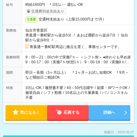
時給1600円 ＊日払い・週払いOK
給与
交通費別途支給あり
交通時支給あり（上限15,000円まで/月）
交通費
仙台市青葉区
勤務地
青葉通一番町駅から徒歩5分
/
あおば通駅から徒歩7分
/
仙台
駅から徒歩8分
/
…
青葉通一番町駅周辺に拠点を置く、事務センターです。
9：00～21：00の中で実働7ｈ～ ＜シフト例＞ ●終わりも早め派
勤務時間
9：00-17：00（実働7ｈ/休憩1ｈ） 9：00-18：00（実働8ｈ/休
憩1ｈ） 10：00-19：00（実働8ｈ/休憩1ｈ） ●朝ゆっくり派
11：00-20：00（実働8ｈ/休憩1ｈ） 12：00-20：00（実働7ｈ/
即日～長期（3ヶ月以上） ＊1ヶ月～お試し短期OK ＊9月～
期間
休憩1ｈ） 12：00-21：00（実働8ｈ/休憩1ｈ） 13：00-22：
など開始日ご相談OK
00（実働8ｈ/休憩1ｈ） ＊時間帯固定OK
日払いOK
/
履歴書不要
/
40～50代活躍中
/
副業・WワークOK
/
特徴
服装自由
/
シフト勤務
/
10名以上の大量募集
/
パソコンスキル
不要
気になる！
応募する
詳細へ
掲載日：2026.08.07