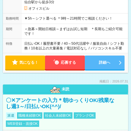
仙台駅から徒歩3分
オフィスビル
▼5h～シフト選べる ＊9時～21時間でご相談ください！
勤務時間
＜急募＞開始日相談～まずはお試し短期 ＊長期もご紹介可能
期間
です！
日払いOK
/
履歴書不要
/
40～50代活躍中
/
服装自由
/
シフト勤
特徴
務
/
10名以上の大量募集
/
電話対応なし
/
パソコンスキル不要
気になる！
応募する
詳細へ
掲載日：2026.07.31
未読
〇✕アンケートの入力＊朝ゆっくりOK/残業な
し週3～/日払いOK(^^)/
派遣
職種未経験OK
社会人未経験OK
ブランクOK
WEB登録・面接OK