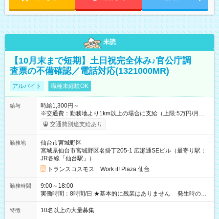
未読
【10月末まで短期】土日祝完全休み♪官公庁調
査票の不備確認／電話対応(1321000MR)
アルバイト
職種未経験OK
時給1,300円～
給与
※交通費：勤務地より1km以上の場合に支給（上限:5万円/月・
2,500円/日） ※残業代：残業発生時は1分単位で支給 ※研修中の
交通費別途支給あり
給与変動なし ＜ 収入例 ＞ ■週5日勤務の場合… 月収22万8,800
円以上可能 ※交通費別途支給 （時給1,300円×8時間×22日） ■週
仙台市宮城野区
勤務地
4日勤務の場合… 月収16万6,400円以上可能 ※交通費別途支給
宮城県仙台市宮城野区名掛丁205-1 広瀬通SEビル（最寄り駅：
（時給1,300円×8時間×16日） 【試用期間】試用期間なし
JR各線「仙台駅」）
トランスコスモス Work it! Plaza 仙台
9:00～18:00
勤務時間
実働時間：8時間/日 ★基本的に残業はありません 発生時の残
業代は1分単位で支給いたします
10名以上の大量募集
特徴