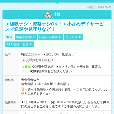
掲載日：2026.08.08
未読
＜経験ナシ・資格ナシOK！＞小さめデイサービ
スで送迎や見守りなど！
派遣
職種未経験OK
社会人未経験OK
ブランクOK
WEB登録・面接OK
時給1100円～ ■日払いOK（規定あり）
給与
交通費別途支給あり
交通費全額支給 ■ガソリン代も全額支給（規定あ
交通費
り） ■無料駐車場もご相談ください
青森県青森市
勤務地
新青森駅
/
浅虫温泉駅
/
奥内駅
/
…
＜選べる勤務地＞介護施設や病院 ※ご自宅の近くなど、お
好きな場所を選べます！
★1日4時間～OK！ （例）9:00～18:00のあいだ もちろん1日8時
勤務時間
間のお仕事もご紹介可能です！ご希望をお聞かせください！ ★
家庭の都合でお休みが必要な場合も遠慮なくご相談ください。