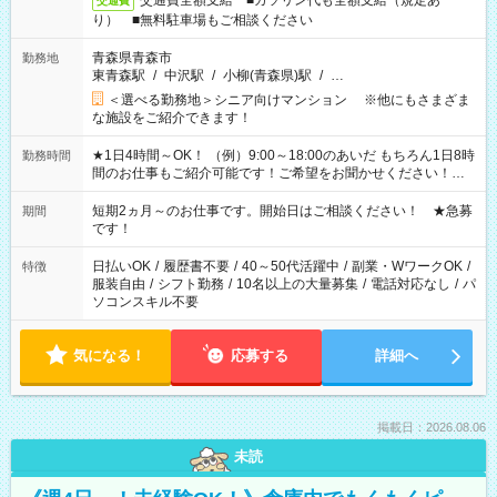
交通費全額支給 ■ガソリン代も全額支給（規定あ
交通費
り） ■無料駐車場もご相談ください
青森県青森市
勤務地
東青森駅
/
中沢駅
/
小柳(青森県)駅
/
…
＜選べる勤務地＞シニア向けマンション ※他にもさまざま
な施設をご紹介できます！
★1日4時間～OK！ （例）9:00～18:00のあいだ もちろん1日8時
勤務時間
間のお仕事もご紹介可能です！ご希望をお聞かせください！★
家庭の都合でお休みが必要な場合も遠慮なくご相談ください。
※週最低15時間以上の勤務が必要です
短期2ヵ月～のお仕事です。開始日はご相談ください！ ★急募
期間
です！
日払いOK
/
履歴書不要
/
40～50代活躍中
/
副業・WワークOK
/
特徴
服装自由
/
シフト勤務
/
10名以上の大量募集
/
電話対応なし
/
パ
ソコンスキル不要
気になる！
応募する
詳細へ
掲載日：2026.08.06
未読