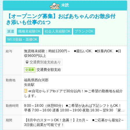
未読
【オープニング募集】おばあちゃんのお散歩付
き添いも仕事の1つ
派遣
職種未経験OK
社会人未経験OK
ブランクOK
WEB登録・面接OK
無資格未経験：時給1200円～ ■週払いOK ■扶養内OK ■日
給与
収9600円以上
交通費別途支給あり
交通費全額支給
交通費
福島県西白河郡
勤務地
矢吹駅
≪自宅からドアtoドアで30分以内！≫ご希望の勤務地を紹介
します。
9:00～18:00（休憩60分） ■ご希望があれば下記シフトもOK！
勤務時間
早番 7:00～16:00 遅番 10:00～19:00 夜勤 16:30～翌9:30 「家族
と休みを合わせたい」 「余裕を持って夕飯の準備がしたい」
「できれば残業はしたくない」 など、ご希望を教えてください
【8月中のスタートOK！急募！】2カ月～ ■ご応募から最短2～
期間
ね。 ※Wワーク希望の方へ 今ご覧のお仕事で希望する勤務時間
3日後に就業が可能です！
と、もう1つのお仕事の勤務時間。 合計で週40時間を超える場