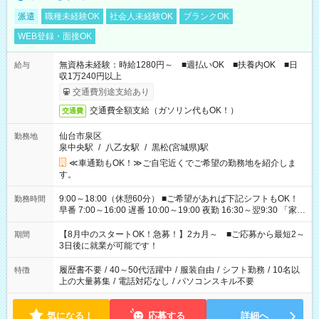
派遣
職種未経験OK
社会人未経験OK
ブランクOK
WEB登録・面接OK
無資格未経験：時給1280円～ ■週払いOK ■扶養内OK ■日
給与
収1万240円以上
交通費別途支給あり
交通費全額支給（ガソリン代もOK！）
交通費
仙台市泉区
勤務地
泉中央駅
/
八乙女駅
/
黒松(宮城県)駅
≪車通勤もOK！≫ご自宅近くでご希望の勤務地を紹介しま
す。
9:00～18:00（休憩60分） ■ご希望があれば下記シフトもOK！
勤務時間
早番 7:00～16:00 遅番 10:00～19:00 夜勤 16:30～翌9:30 「家族
と休みを合わせたい」 「余裕を持って夕飯の準備がしたい」
「できれば残業はしたくない」 など、ご希望を教えてください
【8月中のスタートOK！急募！】2カ月～ ■ご応募から最短2～
期間
ね。 ※Wワーク希望の方へ 今ご覧のお仕事で希望する勤務時間
3日後に就業が可能です！
と、もう1つのお仕事の勤務時間。 合計で週40時間を超える場
合は応募できません。
履歴書不要
/
40～50代活躍中
/
服装自由
/
シフト勤務
/
10名以
特徴
上の大量募集
/
電話対応なし
/
パソコンスキル不要
気になる！
応募する
詳細へ