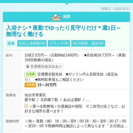
掲載日：2026.08.07
未読
入浴ナシ＊夜勤でゆったり見守りだけ＊週1日～
無理なく働ける
派遣
社会人未経験OK
ブランクOK
WEB登録・面接OK
日収2.3万円～（日勤時給1400円） ■月収例18.7万円～（夜勤
給与
月8回勤務の場合）
交通費別途支給あり
交通費全額支給 ■ガソリン代も全額支給（規定あ
交通費
り） ■無料駐車場もご相談ください
15～20万円
月収例
仙台市青葉区
勤務地
愛子駅
/
北四番丁駅
/
あおば通駅
/
…
＜選べる勤務地＞介護施設や病院 ※ご自宅の近くなど、お
好きな場所を選べます！
＜例＞ 夜勤（例） 16：00～翌9：00 16：30～翌9：30 17：00
勤務時間
～翌10：00 ※勤務時間は施設によって異なります 「土日祝は休
みたい」 「しっかり稼ぎたい」 「もう少し遅い時間から始めた