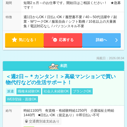
い」など ご希望にあったお仕事をご案内いたします。 ※未経験
短期2ヵ月～のお仕事です。開始日はご相談ください！ ★急募
期間
の方の場合は1～2ヶ月間は日中での仕事を経験いただき、 お
です！
仕事に慣れてからの夜勤になります。 ★家庭の都合でお休みが
必要な場合も遠慮なくご相談ください。
週1日からOK
/
日払いOK
/
履歴書不要
/
40～50代活躍中
/
副
特徴
業・WワークOK
/
服装自由
/
シフト勤務
/
10名以上の大量募
集
/
電話対応なし
/
パソコンスキル不要
気になる！
応募する
詳細へ
掲載日：2026.08.04
未読
＜週2日～＊カンタン！＞高級マンションで買い
物代行などの生活サポート！
派遣
職種未経験OK
社会人未経験OK
ブランクOK
WEB登録・面接OK
時給1100円 有資格・有経験時給1250円 介護福祉士時給
給与
1440円 ■日払いOK（規定あり）※即日払い不可
交通費別途支給あり