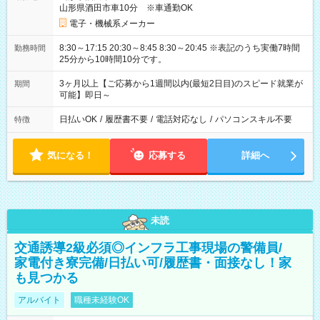
山形県酒田市車10分 ※車通勤OK
電子・機械系メーカー
8:30～17:15 20:30～8:45 8:30～20:45 ※表記のうち実働7時間
勤務時間
25分から10時間10分です。
3ヶ月以上【ご応募から1週間以内(最短2日目)のスピード就業が
期間
可能】即日～
日払いOK
/
履歴書不要
/
電話対応なし
/
パソコンスキル不要
特徴
気になる！
応募する
詳細へ
未読
交通誘導2級必須◎インフラ工事現場の警備員/
家電付き寮完備/日払い可/履歴書・面接なし！家
も見つかる
アルバイト
職種未経験OK