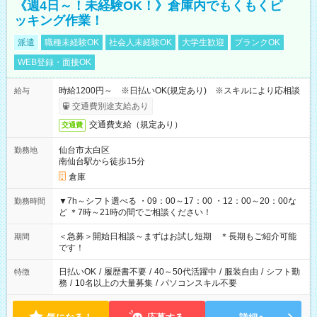
《週4日～！未経験OK！》倉庫内でもくもくピ
ッキング作業！
派遣
職種未経験OK
社会人未経験OK
大学生歓迎
ブランクOK
WEB登録・面接OK
時給1200円～ ※日払いOK(規定あり) ※スキルにより応相談
給与
交通費別途支給あり
交通費支給（規定あり）
交通費
仙台市太白区
勤務地
南仙台駅から徒歩15分
倉庫
▼7h～シフト選べる ・09：00～17：00 ・12：00～20：00な
勤務時間
ど ＊7時～21時の間でご相談ください！
＜急募＞開始日相談～まずはお試し短期 ＊長期もご紹介可能
期間
です！
日払いOK
/
履歴書不要
/
40～50代活躍中
/
服装自由
/
シフト勤
特徴
務
/
10名以上の大量募集
/
パソコンスキル不要