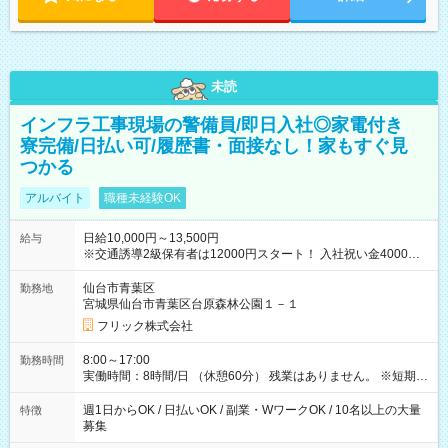
未読
インフラ工事現場の警備員/即日入社◎家電付き
寮完備/日払い可/履歴書・面接なし！家もすぐ見
つかる
アルバイト
職種未経験OK
日給10,000円～13,500円
給与
※交通誘導2級保有者は12000円スタート！ 入社祝い金4000円
【試用期間】試用期間なし
仙台市青葉区
勤務地
宮城県仙台市青葉区台原森林公園１－１
フリック株式会社
8:00～17:00
勤務時間
実働時間：8時間/日 （休憩60分） 残業はありません。 ※短期の
募集は行っておりません。予めご了承くださいませ。
週1日からOK / 日払いOK / 副業・WワークOK / 10名以上の大量
特徴
募集