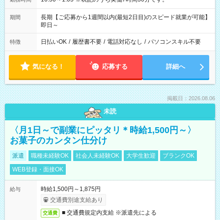
長期【ご応募から1週間以内(最短2日目)のスピード就業が可能】
期間
即日～
日払いOK
/
履歴書不要
/
電話対応なし
/
パソコンスキル不要
特徴
気になる！
応募する
詳細へ
掲載日：2026.08.06
未読
〈月1日～で副業にピッタリ＊時給1,500円～〉
お菓子のカンタン仕分け
派遣
職種未経験OK
社会人未経験OK
大学生歓迎
ブランクOK
WEB登録・面接OK
時給1,500円～1,875円
給与
交通費別途支給あり
■ 交通費規定内支給 ※派遣先による
交通費