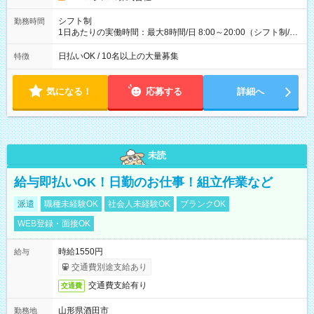
(日休み) ■月収80万円(43歳男性/墨田区在住)※元営業 1日200個
配達×25日勤務(月休み) 【試用期間】試用期間なし
シフト制
勤務時間
1日あたりの実働時間：最大8時間/日 8:00～20:00（シフト制/実
働8時間） ※週5日勤務（場所次第では週4も有り） ※配達状況
によって時間外での勤務可能性有り ※案件により多少の前後あ
日払いOK / 10名以上の大量募集
特徴
り ※配達が完了次第、帰社OKです
気になる！
応募する
詳細へ
未読
給与即払いOK！日勤のお仕事！組立作業など
派遣
職種未経験OK
社会人未経験OK
ブランクOK
WEB登録・面接OK
時給1550円
給与
交通費別途支給あり
交通費支給有り
交通費
山形県酒田市
勤務地