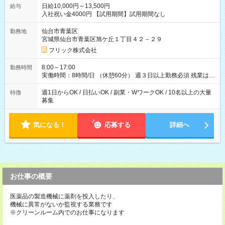
日給10,000円～13,500円
給与
入社祝い金4000円 【試用期間】試用期間なし
仙台市青葉区
勤務地
宮城県仙台市青葉区旭ケ丘１丁目４２－２９
フリック株式会社
8:00～17:00
勤務時間
実働時間：8時間/日 （休憩60分） 週３日以上勤務必須 残業はあ
りません。 ※短期の募集は行っておりません。予めご了承くだ
さいませ。
週1日からOK / 日払いOK / 副業・WワークOK / 10名以上の大量
特徴
募集
気になる！
応募する
詳細へ
お仕事の概要
医薬品の製造機械に薬剤を投入したり、
機械に異常がないか監視する業務です
※クリーンルーム内でのお仕事になります