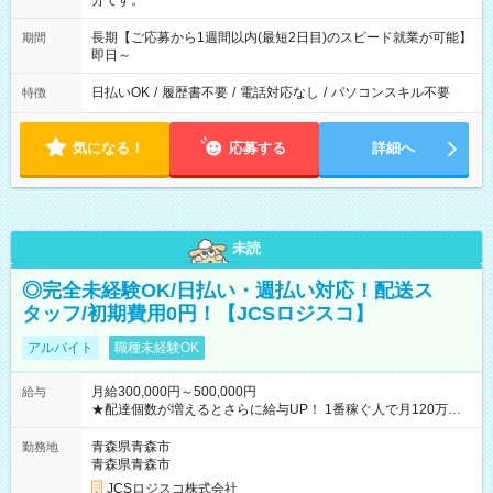
分です。
長期【ご応募から1週間以内(最短2日目)のスピード就業が可能】
期間
即日～
日払いOK
/
履歴書不要
/
電話対応なし
/
パソコンスキル不要
特徴
気になる！
応募する
詳細へ
未読
◎完全未経験OK/日払い・週払い対応！配送ス
タッフ/初期費用0円！【JCSロジスコ】
アルバイト
職種未経験OK
月給300,000円～500,000円
給与
★配達個数が増えるとさらに給与UP！ 1番稼ぐ人で月120万ほ
ど！ ・主要都市エリア 月収55万円／週5日稼働 月収65万~112
万円／週6日稼働 ・地方郊外エリア 月収40万円／週5日稼働 月
青森県青森市
勤務地
収40万円~50万円／週6日稼働 ＜モデルイメージ＞ ■月収50万
青森県青森市
円 (27歳男性/江東区在住)※元建築関係 1日150個配達×25日勤務
JCSロジスコ株式会社