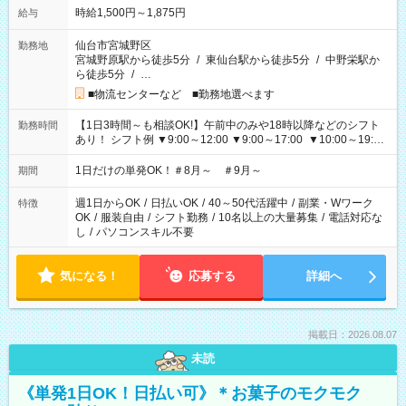
時給1,500円～1,875円
給与
仙台市宮城野区
勤務地
宮城野原駅から徒歩5分
/
東仙台駅から徒歩5分
/
中野栄駅か
ら徒歩5分
/
…
■物流センターなど ■勤務地選べます
【1日3時間～も相談OK!】午前中のみや18時以降などのシフト
勤務時間
あり！ シフト例 ▼9:00～12:00 ▼9:00～17:00 ▼10:00～19:00
▼18:00～21:00
1日だけの単発OK！＃8月～ ＃9月～
期間
週1日からOK
/
日払いOK
/
40～50代活躍中
/
副業・Wワーク
特徴
OK
/
服装自由
/
シフト勤務
/
10名以上の大量募集
/
電話対応な
し
/
パソコンスキル不要
気になる！
応募する
詳細へ
掲載日：2026.08.07
未読
《単発1日OK！日払い可》＊お菓子のモクモク