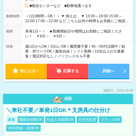
■物流センターなど ■勤務地選べます
＜1日3時間～OK！＞ ▼ 例えば… ▼ 15:00～18:00 15:00～
勤務時間
22:00 17:00～22:00 など こちら以外の時間もお気軽にご相談く
ださい！
単発1日～！ ★勤務開始日や期間はお気軽にご相談くださ
期間
い！ ＃8月～ ＃9月～
週1日からOK
/
日払いOK
/
履歴書不要
/
40～50代活躍中
/
副
特徴
業・WワークOK
/
服装自由
/
シフト勤務
/
10名以上の大量募
集
/
電話対応なし
/
パソコンスキル不要
気になる！
応募する
詳細へ
掲載日：2026.08.08
未読
＼来社不要／単発1日OK＊文房具の仕分け
派遣
職種未経験OK
社会人未経験OK
大学生歓迎
ブランクOK
WEB登録・面接OK