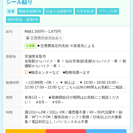
シール貼り
派遣
職種未経験OK
社会人未経験OK
大学生歓迎
ブランクOK
WEB登録・面接OK
時給1,500円～1,875円
給与
交通費別途支給あり
■ 交通費規定内支給 ※派遣先による
交通費
宮城県名取市
勤務地
名取駅からバイク・車
/
仙台空港(鉄道)駅からバイク・車
/
館
腰駅からバイク・車
/
…
■物流センターなど ■勤務地選べます
＜1日3時間～OK！＞ ▼ 例えば… ▼ 15:00～18:00 15:00～
勤務時間
22:00 17:00～22:00 など こちら以外の時間もお気軽にご相談く
ださい！
単発1日～！ ★勤務開始日や期間はお気軽にご相談くださ
期間
い！ ＃8月～ ＃9月～
週1日からOK
/
日払いOK
/
履歴書不要
/
40～50代活躍中
/
副
特徴
業・WワークOK
/
服装自由
/
シフト勤務
/
10名以上の大量募
集
/
電話対応なし
/
パソコンスキル不要