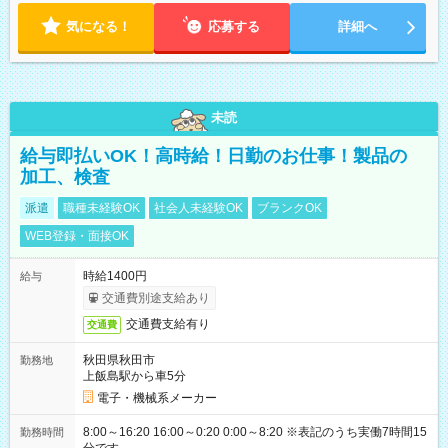
気になる！
応募する
詳細へ
未読
給与即払いOK！高時給！日勤のお仕事！製品の
加工、検査
派遣
職種未経験OK
社会人未経験OK
ブランクOK
WEB登録・面接OK
時給1400円
給与
交通費別途支給あり
交通費支給有り
交通費
秋田県秋田市
勤務地
上飯島駅から車5分
電子・機械系メーカー
8:00～16:20 16:00～0:20 0:00～8:20 ※表記のうち実働7時間15
勤務時間