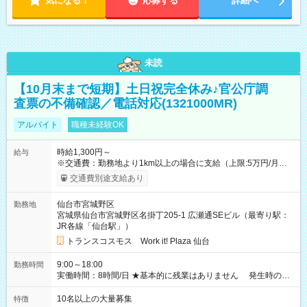
気になる！
応募する
詳細へ
未読
【10月末まで短期】土日祝完全休み♪官公庁調
査票の不備確認／電話対応(1321000MR)
アルバイト
職種未経験OK
時給1,300円～
給与
※交通費：勤務地より1km以上の場合に支給（上限:5万円/月・
2,500円/日） ※残業代：残業発生時は1分単位で支給 ※研修中の
交通費別途支給あり
給与変動なし ＜ 収入例 ＞ ■週5日勤務の場合… 月収22万8,800
円以上可能 ※交通費別途支給 （時給1,300円×8時間×22日） ■週
仙台市宮城野区
勤務地
4日勤務の場合… 月収16万6,400円以上可能 ※交通費別途支給
宮城県仙台市宮城野区名掛丁205-1 広瀬通SEビル（最寄り駅：
（時給1,300円×8時間×16日） 【試用期間】試用期間なし
JR各線「仙台駅」）
トランスコスモス Work it! Plaza 仙台
9:00～18:00
勤務時間
実働時間：8時間/日 ★基本的に残業はありません 発生時の残
業代は1分単位で支給いたします
10名以上の大量募集
特徴