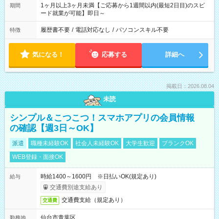
1ヶ月以上3ヶ月未満【ご応募から1週間以内(最短2日目)のスピ
期間
ード就業が可能】即日～
履歴書不要
/
電話対応なし
/
パソコンスキル不要
特徴
気になる！
応募する
詳細へ
掲載日：2026.08.04
未読
シンプル＆こつこつ！スマホアプリの会員情報
の確認【週3日～OK】
派遣
職種未経験OK
社会人未経験OK
大学生歓迎
ブランクOK
WEB登録・面接OK
時給1400～1600円 ※日払いOK(規定あり)
給与
交通費別途支給あり
交通費支給（規定あり）
交通費
仙台市青葉区
勤務地