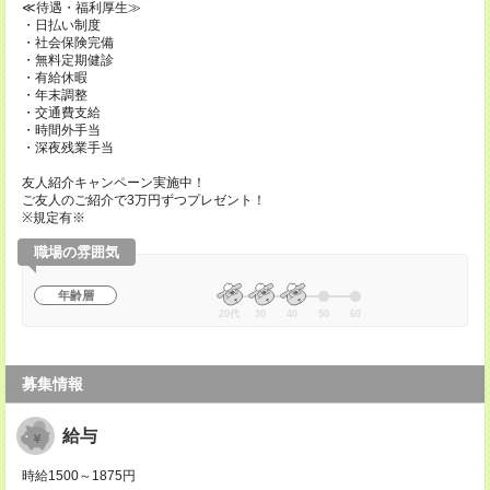
≪待遇・福利厚生≫
・日払い制度
・社会保険完備
・無料定期健診
・有給休暇
・年末調整
・交通費支給
・時間外手当
・深夜残業手当
友人紹介キャンペーン実施中！
ご友人のご紹介で3万円ずつプレゼント！
※規定有※
職場の雰囲気
年齢層
20代
30
40
50
60
募集情報
給与
時給1500～1875円