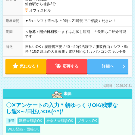
仙台駅から徒歩3分
オフィスビル
▼5h～シフト選べる ＊9時～21時間でご相談ください！
勤務時間
＜急募＞開始日相談～まずはお試し短期 ＊長期もご紹介可能
期間
です！
日払いOK
/
履歴書不要
/
40～50代活躍中
/
服装自由
/
シフト勤
特徴
務
/
10名以上の大量募集
/
電話対応なし
/
パソコンスキル不要
気になる！
応募する
詳細へ
掲載日：2026.07.31
未読
〇✕アンケートの入力＊朝ゆっくりOK/残業な
し週3～/日払いOK(^^)/
派遣
職種未経験OK
社会人未経験OK
ブランクOK
WEB登録・面接OK