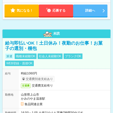
気になる！
応募する
詳細へ
未読
給与即払いOK！土日休み！夜勤のお仕事！お菓
子の選別・梱包
派遣
職種未経験OK
社会人未経験OK
ブランクOK
WEB登録・面接OK
時給1060円
給与
交通費別途支給あり
交通費支給有り
交通費
山形県上山市
勤務地
かみのやま温泉駅
食品関連企業
16:50～1:05 ※表記のうち実働7時間30分です。
勤務時間