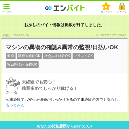
0
メニュー
気になる！
ログイン
お探しのバイト情報は掲載が終了しました。
掲載日 :2026
/
06
/
26
No.SKST26175620-T2
マシンの異物の確認&異常の監視/日払いOK
派遣
職種未経験OK
社会人未経験OK
ブランクOK
WEB登録・面接OK
未経験でも安心！
残業多めでしっかり稼げる！
≪未経験でも安心≫研修がしっかりあるので未経験の方でも安心し
...
もっとみる
あなたの閲覧履歴からのオススメ