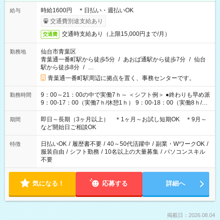
時給1600円 ＊日払い・週払いOK
給与
交通費別途支給あり
交通時支給あり（上限15,000円まで/月）
交通費
仙台市青葉区
勤務地
青葉通一番町駅から徒歩5分
/
あおば通駅から徒歩7分
/
仙台
駅から徒歩8分
/
…
青葉通一番町駅周辺に拠点を置く、事務センターです。
9：00～21：00の中で実働7ｈ～ ＜シフト例＞ ●終わりも早め派
勤務時間
9：00-17：00（実働7ｈ/休憩1ｈ） 9：00-18：00（実働8ｈ/休
憩1ｈ） 10：00-19：00（実働8ｈ/休憩1ｈ） ●朝ゆっくり派
11：00-20：00（実働8ｈ/休憩1ｈ） 12：00-20：00（実働7ｈ/
即日～長期（3ヶ月以上） ＊1ヶ月～お試し短期OK ＊9月～
期間
休憩1ｈ） 12：00-21：00（実働8ｈ/休憩1ｈ） 13：00-22：
など開始日ご相談OK
00（実働8ｈ/休憩1ｈ） ＊時間帯固定OK
日払いOK
/
履歴書不要
/
40～50代活躍中
/
副業・WワークOK
/
特徴
服装自由
/
シフト勤務
/
10名以上の大量募集
/
パソコンスキル
不要
気になる！
応募する
詳細へ
掲載日：2026.08.04