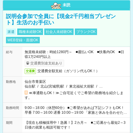
未読
説明会参加で全員に【現金2千円相当プレゼン
ト】生活のお手伝い
派遣
職種未経験OK
社会人未経験OK
ブランクOK
WEB登録・面接OK
無資格未経験：時給1280円～ ■週払いOK ■扶養内OK ■日
給与
収1万240円以上
交通費別途支給あり
交通費全額支給（ガソリン代もOK！）
交通費
仙台市青葉区
勤務地
仙台駅
/
北山(宮城県)駅
/
東北福祉大前駅
/
…
≪車通勤もOK！≫ご自宅近くでご希望の勤務地を紹介しま
す。
9:00～18:00（休憩60分） ■ご希望があれば下記シフトもOK！
勤務時間
早番 7:00～16:00 遅番 10:00～19:00 「家族と休みを合わせた
い」 「余裕を持って夕飯の準備がしたい」 「できれば残業はし
たくない」 など、ご希望を教えてくださいね。 ※Wワーク希望
【現在も積極採用中！急募！】2カ月～ ■ご応募から最短2～3
期間
の方へ 今ご覧のお仕事で希望する勤務時間と、もう1つのお仕事
日後の就業も相談可能です！
の勤務時間。 合計で週40時間を超える場合は応募できません。