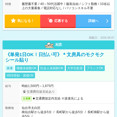
履歴書不要
/
40～50代活躍中
/
服装自由
/
シフト勤務
/
10名以
特徴
上の大量募集
/
電話対応なし
/
パソコンスキル不要
気になる！
応募する
詳細へ
掲載日：2026.08.07
未読
《単発1日OK！日払い可》＊文房具のモクモク
シール貼り
派遣
職種未経験OK
社会人未経験OK
大学生歓迎
ブランクOK
WEB登録・面接OK
時給1,500円～1,875円
給与
交通費別途支給あり
■ 交通費規定内支給 ※派遣先による
交通費
仙台市太白区
勤務地
南仙台駅から徒歩5分
/
長町駅から徒歩5分
/
長町南駅から徒
歩5分
/
…