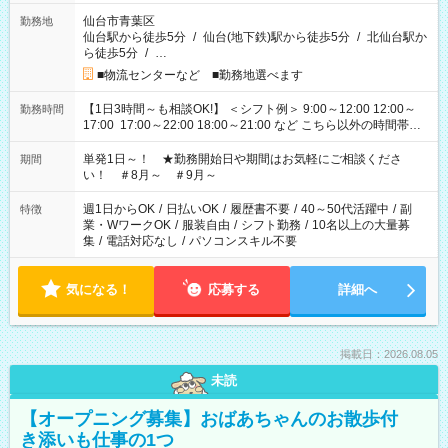
仙台市青葉区
勤務地
仙台駅から徒歩5分
/
仙台(地下鉄)駅から徒歩5分
/
北仙台駅か
ら徒歩5分
/
…
■物流センターなど ■勤務地選べます
【1日3時間～も相談OK!】 ＜シフト例＞ 9:00～12:00 12:00～
勤務時間
17:00 17:00～22:00 18:00～21:00 など こちら以外の時間帯も
お気軽にご相談ください！
単発1日～！ ★勤務開始日や期間はお気軽にご相談くださ
期間
い！ ＃8月～ ＃9月～
週1日からOK
/
日払いOK
/
履歴書不要
/
40～50代活躍中
/
副
特徴
業・WワークOK
/
服装自由
/
シフト勤務
/
10名以上の大量募
集
/
電話対応なし
/
パソコンスキル不要
気になる！
応募する
詳細へ
掲載日：2026.08.05
未読
【オープニング募集】おばあちゃんのお散歩付
き添いも仕事の1つ