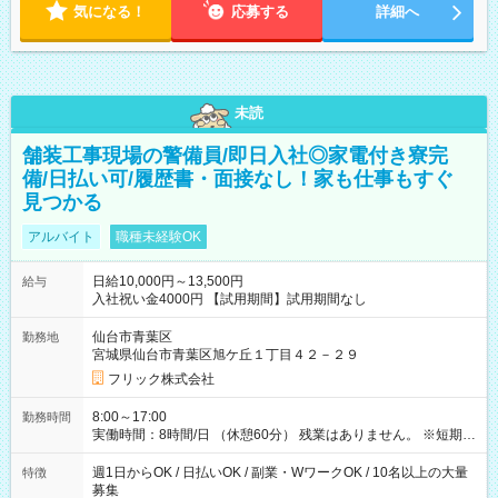
気になる！
応募する
詳細へ
未読
舗装工事現場の警備員/即日入社◎家電付き寮完
備/日払い可/履歴書・面接なし！家も仕事もすぐ
見つかる
アルバイト
職種未経験OK
日給10,000円～13,500円
給与
入社祝い金4000円 【試用期間】試用期間なし
仙台市青葉区
勤務地
宮城県仙台市青葉区旭ケ丘１丁目４２－２９
フリック株式会社
8:00～17:00
勤務時間
実働時間：8時間/日 （休憩60分） 残業はありません。 ※短期の
募集は行っておりません。予めご了承くださいませ。
週1日からOK / 日払いOK / 副業・WワークOK / 10名以上の大量
特徴
募集