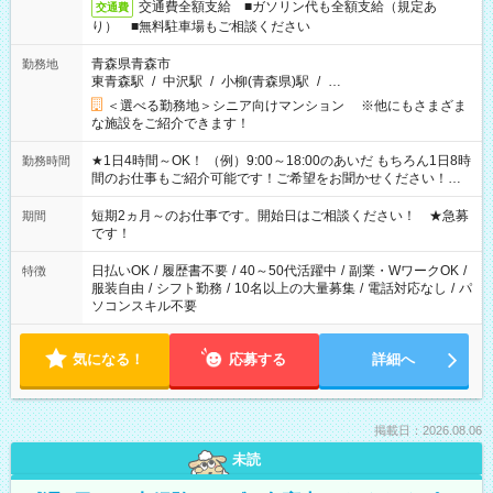
交通費全額支給 ■ガソリン代も全額支給（規定あ
交通費
り） ■無料駐車場もご相談ください
青森県青森市
勤務地
東青森駅
/
中沢駅
/
小柳(青森県)駅
/
…
＜選べる勤務地＞シニア向けマンション ※他にもさまざま
な施設をご紹介できます！
★1日4時間～OK！ （例）9:00～18:00のあいだ もちろん1日8時
勤務時間
間のお仕事もご紹介可能です！ご希望をお聞かせください！★
家庭の都合でお休みが必要な場合も遠慮なくご相談ください。
※週最低15時間以上の勤務が必要です
短期2ヵ月～のお仕事です。開始日はご相談ください！ ★急募
期間
です！
日払いOK
/
履歴書不要
/
40～50代活躍中
/
副業・WワークOK
/
特徴
服装自由
/
シフト勤務
/
10名以上の大量募集
/
電話対応なし
/
パ
ソコンスキル不要
気になる！
応募する
詳細へ
掲載日：2026.08.06
未読