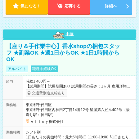
気になる！
応募する
詳細へ
未読
【座り＆手作業中心】香水shopの梱包スタッ
フ ★副業OK ★週1日からOK ★1日1時間から
OK
アルバイト
職種未経験OK
時給1,400円～
給与
【試用期間】試用期間あり 試用期間の長さ：1ヶ月 雇用形態、
給与は本採用時と同じです。
交通費別途支給あり
東京都千代田区
勤務地
東京都千代田区内神田2丁目14番12号 星屋第六ビル402号（最
寄り駅：神田駅）
Ａｌｌｅｙ株式会社
シフト制
勤務時間
1日あたりの実働時間：最大5時間/日 11:00-19:00 └1日あたりの