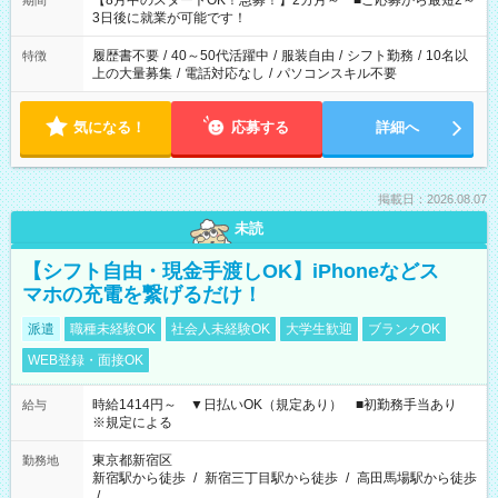
【8月中のスタートOK！急募！】2カ月～ ■ご応募から最短2～
期間
ね。 ※Wワーク希望の方へ 今ご覧のお仕事で希望する勤務時間
3日後に就業が可能です！
と、もう1つのお仕事の勤務時間。 合計で週40時間を超える場
合は応募できません。
履歴書不要
/
40～50代活躍中
/
服装自由
/
シフト勤務
/
10名以
特徴
上の大量募集
/
電話対応なし
/
パソコンスキル不要
気になる！
応募する
詳細へ
掲載日：2026.08.07
未読
【シフト自由・現金手渡しOK】iPhoneなどス
マホの充電を繋げるだけ！
派遣
職種未経験OK
社会人未経験OK
大学生歓迎
ブランクOK
WEB登録・面接OK
時給1414円～ ▼日払いOK（規定あり） ■初勤務手当あり
給与
※規定による
東京都新宿区
勤務地
新宿駅から徒歩
/
新宿三丁目駅から徒歩
/
高田馬場駅から徒歩
/
…