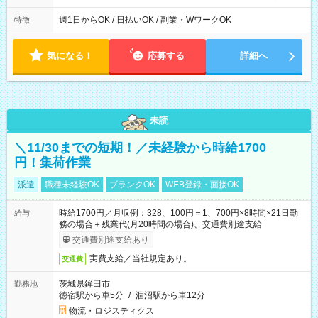
実働時間：1-5時間 └上記の時間帯内であれば、いつでも勤務可
能！ └平日・土曜日の中で、お好きな曜日でご勤務いただけま
週1日からOK / 日払いOK / 副業・WワークOK
特徴
す！ 【シフト例】 ・11:00～14:00 ・16:30～19:00 ・13:00～
18:00 などのように、自由な働き方が可能なお仕事です！
気になる！
応募する
詳細へ
未読
＼11/30までの短期！／未経験から時給1700
円！集荷作業
派遣
職種未経験OK
ブランクOK
WEB登録・面接OK
時給1700円／月収例：328、100円＝1、700円×8時間×21日勤
給与
務の場合＋残業代(月20時間の場合)、交通費別途支給
交通費別途支給あり
実費支給／当社規定あり。
交通費
茨城県鉾田市
勤務地
徳宿駅から車5分
/
涸沼駅から車12分
物流・ロジスティクス