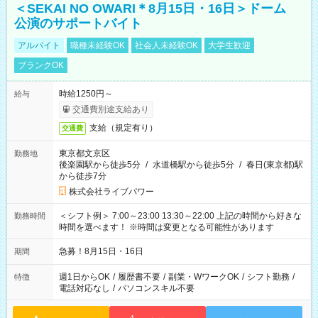
＜SEKAI NO OWARI＊8月15日・16日＞ドーム
公演のサポートバイト
アルバイト
職種未経験OK
社会人未経験OK
大学生歓迎
ブランクOK
時給1250円～
給与
交通費別途支給あり
支給（規定有り）
交通費
東京都文京区
勤務地
後楽園駅から徒歩5分
/
水道橋駅から徒歩5分
/
春日(東京都)駅
から徒歩7分
株式会社ライブパワー
＜シフト例＞ 7:00～23:00 13:30～22:00 上記の時間から好きな
勤務時間
時間を選べます！ ※時間は変更となる可能性があります
急募！8月15日・16日
期間
週1日からOK
/
履歴書不要
/
副業・WワークOK
/
シフト勤務
/
特徴
電話対応なし
/
パソコンスキル不要