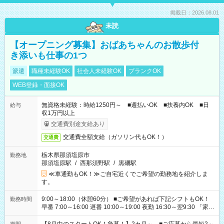
掲載日：2026.08.01
未読
【オープニング募集】おばあちゃんのお散歩付
き添いも仕事の1つ
派遣
職種未経験OK
社会人未経験OK
ブランクOK
WEB登録・面接OK
無資格未経験：時給1250円～ ■週払いOK ■扶養内OK ■日
給与
収1万円以上
交通費別途支給あり
交通費全額支給（ガソリン代もOK！）
交通費
栃木県那須塩原市
勤務地
那須塩原駅
/
西那須野駅
/
黒磯駅
≪車通勤もOK！≫ご自宅近くでご希望の勤務地を紹介しま
す。
9:00～18:00（休憩60分） ■ご希望があれば下記シフトもOK！
勤務時間
早番 7:00～16:00 遅番 10:00～19:00 夜勤 16:30～翌9:30 「家族
と休みを合わせたい」 「余裕を持って夕飯の準備がしたい」
「できれば残業はしたくない」 など、ご希望を教えてください