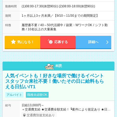
(1)08:00-17:30(休憩90分) (2)08:00-18:00(休憩90分)
勤務時間
1ヶ月以上3ヶ月未満／【9/10～11/30までの期間限定】
期間
履歴書不要
/
40～50代活躍中
/
副業・WワークOK
/
シフト勤
特徴
務
/
10名以上の大量募集
気になる！
応募する
詳細へ
未読
人気イベントも！好きな場所で働けるイベント
スタッフ☆来社不要！働いたその日に給料もら
える日払い/T1
アルバイト
職種未経験OK
日給13,000円～
給与
＋交通費支給 ★交通費全額支給！ ┗案件により規定あり ★日払
いOK！（規定あり） ┗働いたその日に現金GET♪ お仕事後はコ
交通費別途支給あり