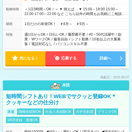
＜1日3時間～OK！＞ ▼ 例えば… ▼ 15:00～18:00 15:00～
勤務時間
22:00 17:00～22:00 など こちら以外の時間もお気軽にご相談く
ださい！
1日だけの単発OK！ ＃8月～ ＃9月～
期間
週1日からOK
/
日払いOK
/
履歴書不要
/
40～50代活躍中
/
副
特徴
業・WワークOK
/
服装自由
/
シフト勤務
/
10名以上の大量募
集
/
電話対応なし
/
パソコンスキル不要
気になる！
応募する
詳細へ
掲載日：2026.08.07
未読
短時間シフトあり！WEBでサクッと登録OK＊
クッキーなどの仕分け
派遣
職種未経験OK
社会人未経験OK
大学生歓迎
ブランクOK
WEB登録・面接OK
時給1500円 ■日払い・週払いOK！(規定あり) ■現金日払いも
給与