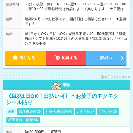
＜例＞ 夜勤（例） 16：00～翌9：00 16：30～翌9：30 17：00
勤務時間
～翌10：00 ※勤務時間は施設によって異なります 「土日祝は休
みたい」 「しっかり稼ぎたい」 「もう少し遅い時間から始めた
い」など ご希望にあったお仕事をご案内いたします。 ※未経験
短期2ヵ月～のお仕事です。開始日はご相談ください！ ★急募
期間
の方の場合は1～2ヶ月間は日中での仕事を経験いただき、 お
です！
仕事に慣れてからの夜勤になります。 ★家庭の都合でお休みが
必要な場合も遠慮なくご相談ください。
週1日からOK
/
日払いOK
/
履歴書不要
/
40～50代活躍中
/
服装
特徴
自由
/
シフト勤務
/
10名以上の大量募集
/
電話対応なし
/
パソコ
ンスキル不要
気になる！
応募する
詳細へ
掲載日：2026.08.08
未読
《単発1日OK！日払い可》＊お菓子のモクモク
シール貼り
派遣
職種未経験OK
社会人未経験OK
大学生歓迎
ブランクOK
WEB登録・面接OK
時給1,500円～1,875円
給与