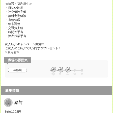
≪待遇・福利厚生≫
・日払い制度
・社会保険完備
・無料定期健診
・有給休暇
・年末調整
・交通費支給
・時間外手当
・深夜残業手当
友人紹介キャンペーン実施中！
ご友人のご紹介で3万円ずつプレゼント！
※規定有※
職場の雰囲気
年齢層
20代
30
40
50
60
募集情報
給与
時給1192円