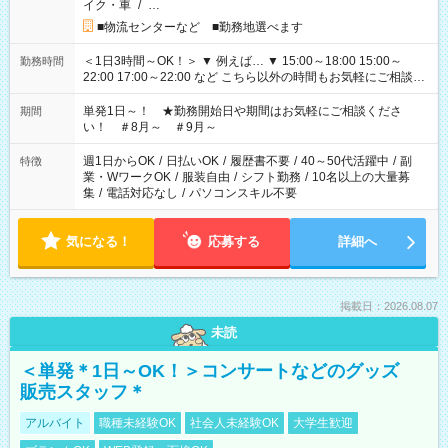
イク・車
/
…
■物流センターなど ■勤務地選べます
＜1日3時間～OK！＞ ▼ 例えば… ▼ 15:00～18:00 15:00～
勤務時間
22:00 17:00～22:00 など こちら以外の時間もお気軽にご相談く
ださい！
単発1日～！ ★勤務開始日や期間はお気軽にご相談くださ
期間
い！ ＃8月～ ＃9月～
週1日からOK
/
日払いOK
/
履歴書不要
/
40～50代活躍中
/
副
特徴
業・WワークOK
/
服装自由
/
シフト勤務
/
10名以上の大量募
集
/
電話対応なし
/
パソコンスキル不要
気になる！
応募する
詳細へ
掲載日：2026.08.07
未読
＜単発＊1日～OK！＞コンサートなどのグッズ
販売スタッフ＊
アルバイト
職種未経験OK
社会人未経験OK
大学生歓迎