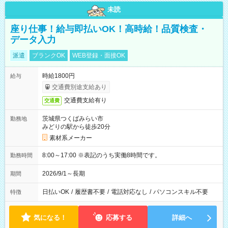
未読
座り仕事！給与即払いOK！高時給！品質検査・
データ入力
派遣
ブランクOK
WEB登録・面接OK
時給1800円
給与
交通費別途支給あり
交通費支給有り
交通費
茨城県つくばみらい市
勤務地
みどりの駅から徒歩20分
素材系メーカー
8:00～17:00 ※表記のうち実働8時間です。
勤務時間
2026/9/1～長期
期間
日払いOK
/
履歴書不要
/
電話対応なし
/
パソコンスキル不要
特徴
気になる！
応募する
詳細へ