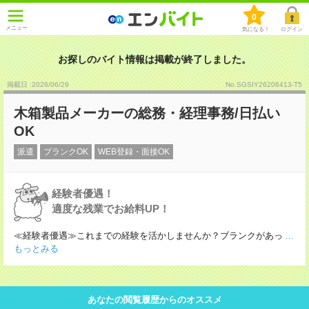
0
メニュー
気になる！
ログイン
お探しのバイト情報は掲載が終了しました。
掲載日 :2026
/
06
/
29
No.SGSIY26206413-T5
木箱製品メーカーの総務・経理事務/日払い
OK
派遣
ブランクOK
WEB登録・面接OK
経験者優遇！
適度な残業でお給料UP！
≪経験者優遇≫これまでの経験を活かしませんか？ブランクがあっ
...
もっとみる
あなたの閲覧履歴からのオススメ