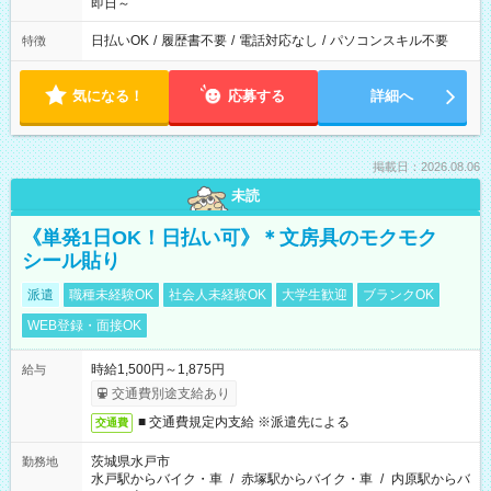
即日～
日払いOK
/
履歴書不要
/
電話対応なし
/
パソコンスキル不要
特徴
気になる！
応募する
詳細へ
掲載日：2026.08.06
未読
《単発1日OK！日払い可》＊文房具のモクモク
シール貼り
派遣
職種未経験OK
社会人未経験OK
大学生歓迎
ブランクOK
WEB登録・面接OK
時給1,500円～1,875円
給与
交通費別途支給あり
■ 交通費規定内支給 ※派遣先による
交通費
茨城県水戸市
勤務地
水戸駅からバイク・車
/
赤塚駅からバイク・車
/
内原駅からバ