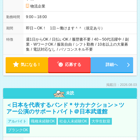
物流企業
9:00～18:00
勤務時間
即日～OK！ 1日～働けます＾＾（規定あり）
期間
週1日からOK
/
日払いOK
/
履歴書不要
/
40～50代活躍中
/
副
特徴
業・WワークOK
/
服装自由
/
シフト勤務
/
10名以上の大量募
集
/
電話対応なし
/
パソコンスキル不要
気になる！
応募する
詳細へ
掲載日：2026.08.03
未読
＜日本を代表するバンド＊サカナクション＞ツ
アー公演のサポートバイト＠日本武道館
アルバイト
職種未経験OK
社会人未経験OK
大学生歓迎
ブランクOK