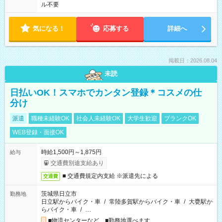
ル不要
気になる！
応募する
詳細へ
掲載日：2026.08.04
未読
日払いOK！スマホでカンタン登録＊コスメの仕
分け
派遣
職種未経験OK
社会人未経験OK
大学生歓迎
ブランクOK
WEB登録・面接OK
時給1,500円～1,875円
給与
交通費別途支給あり
■ 交通費規定内支給 ※派遣先による
交通費
茨城県日立市
勤務地
日立駅からバイク・車
/
常陸多賀駅からバイク・車
/
大甕駅か
らバイク・車
/
…
■物流センターなど ■勤務地選べます