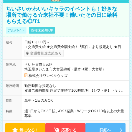
ちいさいかわいいキャラのイベントも！好きな
場所で働ける☆来社不要！働いたその日に給料
もらえる◎/T1
アルバイト
職種未経験OK
日給13,000円～
給与
＋交通費支給 ★交通費全額支給！ ┗案件により規定あり ★日払
いOK！（規定あり） ┗働いたその日に現金GET♪ お仕事後はコ
交通費別途支給あり
ンビニATMから 日払い分を引き落とせます！ 【試用期間】試
用期間なし
さいたま市大宮区
勤務地
埼玉県さいたま市大宮区錦町（最寄り駅：大宮駅）
株式会社ワンベルウッズ
勤務時間は指定なし
勤務時間
変形労働時間制 想定労働時間160時間/月 【シフト例】 ・8：00
～21：00
単発・1日のみOK
期間
週1日からOK / 日払いOK / 副業・WワークOK / 10名以上の大量
特徴
募集
気になる！
応募する
詳細へ