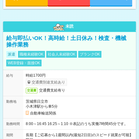
未読
給与即払いOK！高時給！土日休み！検査・機械
操作業務
派遣
職種未経験OK
社会人未経験OK
ブランクOK
WEB登録・面接OK
時給1700円
給与
交通費別途支給あり
交通費支給有り
交通費
茨城県日立市
勤務地
小木津駅から車5分
自動車輸送関係
8:00～16:45 16:25～1:10 ※表記のうち実働7時間45分です。
勤務時間
長期【ご応募から1週間以内(最短2日目)のスピード就業が可能】
期間