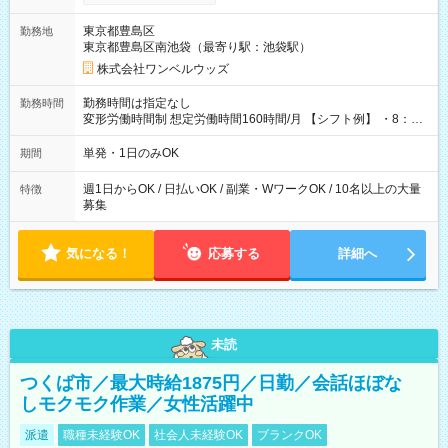
ンビニATMから 日払い分を引き落とせます！ 【試用期間】試
用期間なし
東京都豊島区
勤務地
東京都豊島区南池袋（最寄り駅：池袋駅）
株式会社ワンベルウッズ
勤務時間は指定なし
勤務時間
変形労働時間制 想定労働時間160時間/月 【シフト例】 ・8：00
～21：00
単発・1日のみOK
期間
週1日からOK / 日払いOK / 副業・WワークOK / 10名以上の大量
特徴
募集
気になる！
応募する
詳細へ
未読
つくば市／最大時給1875円／日勤／会話ほぼな
しモクモク作業／女性活躍中
派遣
職種未経験OK
社会人未経験OK
ブランクOK