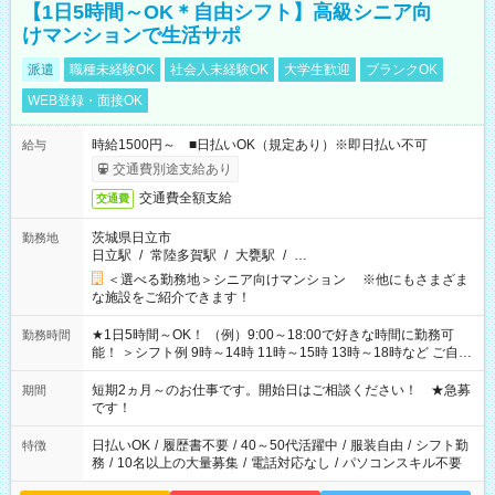
【1日5時間～OK＊自由シフト】高級シニア向
けマンションで生活サポ
派遣
職種未経験OK
社会人未経験OK
大学生歓迎
ブランクOK
WEB登録・面接OK
時給1500円～ ■日払いOK（規定あり）※即日払い不可
給与
交通費別途支給あり
交通費全額支給
交通費
茨城県日立市
勤務地
日立駅
/
常陸多賀駅
/
大甕駅
/
…
＜選べる勤務地＞シニア向けマンション ※他にもさまざま
な施設をご紹介できます！
★1日5時間～OK！ （例）9:00～18:00で好きな時間に勤務可
勤務時間
能！ ＞シフト例 9時～14時 11時～15時 13時～18時など ご自身
のご都合に合わせて勤務時間をご相談ください！ ★家庭の都合
でお休みや時間の調整が必要な場合も遠慮なくご相談くださ
短期2ヵ月～のお仕事です。開始日はご相談ください！ ★急募
期間
い。
です！
日払いOK
/
履歴書不要
/
40～50代活躍中
/
服装自由
/
シフト勤
特徴
務
/
10名以上の大量募集
/
電話対応なし
/
パソコンスキル不要