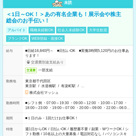
未読
＜1日～OK！＞あの有名企業も！展示会や株主
総会のお手伝い！
アルバイト
職種未経験OK
社会人未経験OK
大学生歓迎
ブランクOK
WEB登録・面接OK
■日給16,840円～ ■日払いOK ■実働3時間5,120円のお仕事あ
給与
ります！
交通費別途支給あり
一部支給
交通費
東京都千代田区
勤務地
東京駅
/
水道橋駅
/
有楽町駅
/
…
株式会社マッシュ
■シフト例 ・07:00～19:30 ・09:00～12:00 ・10:00～17:00 ・
勤務時間
18:00～23:00 ・19:00～07:00 ・20:00～09:00 ・22:00～06:00
etc ★最短で3時間で5,120円のお仕事から 15時間で2万円近く稼
げるお仕事も！ ご希望のお時間に合わせてご紹介！ ※シフトは
■１日のみ・1回だけお仕事OK！
期間
現場によって異なります。 ※勿論、休憩時間はあるのでご安心
ください！
週1日からOK
/
日払いOK
/
履歴書不要
/
副業・WワークOK
/
シ
特徴
フト勤務
/
10名以上の大量募集
/
電話対応なし
/
パソコンスキ