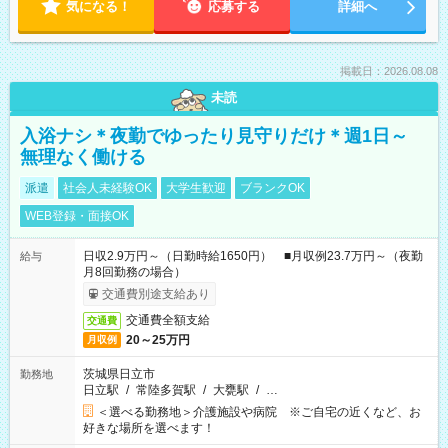
気になる！
応募する
詳細へ
掲載日：2026.08.08
未読
入浴ナシ＊夜勤でゆったり見守りだけ＊週1日～
無理なく働ける
派遣
社会人未経験OK
大学生歓迎
ブランクOK
WEB登録・面接OK
日収2.9万円～（日勤時給1650円） ■月収例23.7万円～（夜勤
給与
月8回勤務の場合）
交通費別途支給あり
交通費全額支給
交通費
20～25万円
月収例
茨城県日立市
勤務地
日立駅
/
常陸多賀駅
/
大甕駅
/
…
＜選べる勤務地＞介護施設や病院 ※ご自宅の近くなど、お
好きな場所を選べます！