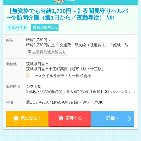
【無資格でも時給1,730円～】夜間見守りヘルパ
ー✨訪問介護（週1日から／夜勤専従） /Jb
アルバイト
職種未経験OK
時給1,730円～
給与
時給1,730円以上 ※交通費一部支給（既定あり） ※経験・能力を
考慮して決定します 【収入例】 週1回勤務の場合：1,730円×8時
交通費別途支給あり
間×4回=5万5,360円 週3回勤務の場合：1,730円×8時間×12回
=16万6,080円 【試用期間】試用期間あり 試用期間の長さ：2ヶ
茨城県日立市
勤務地
月 ※ 雇用形態と給与に、本採用時と異なる部分があります。 雇
茨城県日立市十王町高原（最寄り駅：十王駅）
用形態：本採用時と同じです。 給与：時給 1,510円以上
ユースタイルラボラトリー株式会社
シフト制
勤務時間
1日あたりの実働時間：最大8時間/日 【夜勤】 22：00～翌9：
00 ※週1日～OK ／ 夜勤専従 ＊＊ 勤務時間例 ＊＊ ■22時か
ら翌7時 ■23時から翌8時 ■24時から翌9時 など ※上記の時間
週1日からOK / 日払いOK / 副業・WワークOK
特徴
内で8時間勤務（休憩1時間）ご利用者様により、時間は異なり
ます。 ※曜日固定（毎週同じ曜日での勤務となります）
気になる！
応募する
詳細へ