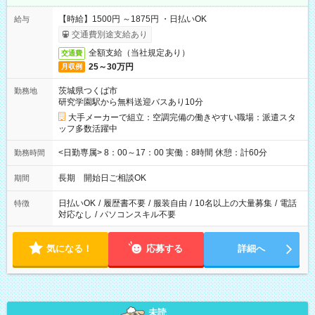
【時給】1500円 ～1875円 ・日払いOK
給与
交通費別途支給あり
全額支給（当社規定あり）
交通費
25～30万円
月収例
茨城県つくば市
勤務地
研究学園駅から無料送迎バスあり10分
大手メーカーで組立：空調完備の働きやすい職場：派遣スタ
ッフ多数活躍中
<日勤専属> 8：00～17：00 実働：8時間 休憩：計60分
勤務時間
長期 開始日ご相談OK
期間
日払いOK
/
履歴書不要
/
服装自由
/
10名以上の大量募集
/
電話
特徴
対応なし
/
パソコンスキル不要
気になる！
応募する
詳細へ
未読