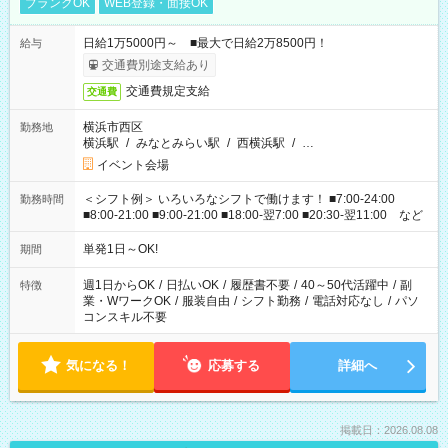
ブランクOK
WEB登録・面接OK
日給1万5000円～ ■最大で日給2万8500円！
給与
交通費別途支給あり
交通費規定支給
交通費
横浜市西区
勤務地
横浜駅
/
みなとみらい駅
/
西横浜駅
/
…
イベント会場
＜シフト例＞ いろいろなシフトで働けます！ ■7:00-24:00
勤務時間
■8:00-21:00 ■9:00-21:00 ■18:00-翌7:00 ■20:30-翌11:00 など
単発1日～OK!
期間
週1日からOK
/
日払いOK
/
履歴書不要
/
40～50代活躍中
/
副
特徴
業・WワークOK
/
服装自由
/
シフト勤務
/
電話対応なし
/
パソ
コンスキル不要
気になる！
応募する
詳細へ
掲載日：2026.08.08