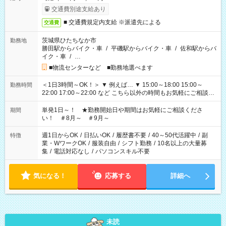
交通費別途支給あり
■ 交通費規定内支給 ※派遣先による
交通費
茨城県ひたちなか市
勤務地
勝田駅からバイク・車
/
平磯駅からバイク・車
/
佐和駅からバ
イク・車
/
…
■物流センターなど ■勤務地選べます
＜1日3時間～OK！＞ ▼ 例えば… ▼ 15:00～18:00 15:00～
勤務時間
22:00 17:00～22:00 など こちら以外の時間もお気軽にご相談く
ださい！
単発1日～！ ★勤務開始日や期間はお気軽にご相談くださ
期間
い！ ＃8月～ ＃9月～
週1日からOK
/
日払いOK
/
履歴書不要
/
40～50代活躍中
/
副
特徴
業・WワークOK
/
服装自由
/
シフト勤務
/
10名以上の大量募
集
/
電話対応なし
/
パソコンスキル不要
気になる！
応募する
詳細へ
未読