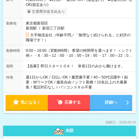
OK(規定あり)
交通費別途支給あり
東京都新宿区
勤務地
新宿駅
/
新宿三丁目駅
大手物流会社（年齢不問／「無理なく続けられる」と好評の
職場です！）
9:00～18:00（実動8時間） 希望の時間帯を選べます！ ＜シフト
勤務時間
例＞ ・8：30～12：00 ・10：00～19：00 ・17：00～22：00
・13：00～22：00 ・22：00～翌6：00 など
【急募】即日スタートＯＫ！ 単発1日のみから働けます。
期間
週1日からOK
/
日払いOK
/
履歴書不要
/
40～50代活躍中
/
副
特徴
業・WワークOK
/
服装自由
/
シフト勤務
/
10名以上の大量募
集
/
電話対応なし
/
パソコンスキル不要
気になる！
応募する
詳細へ
掲載日：2026.08.04
未読