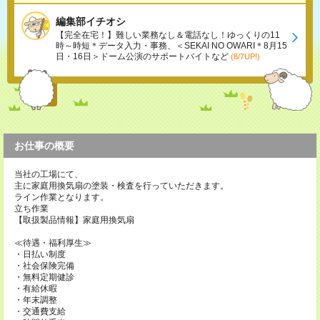
編集部イチオシ
【完全在宅！】難しい業務なし＆電話なし！ゆっくりの11
時～時短＊データ入力・事務、＜SEKAI NO OWARI＊8月15
日・16日＞ドーム公演のサポートバイトなど
(8/7UP!)
お仕事の概要
当社の工場にて、
主に家庭用換気扇の塗装・検査を行っていただきます。
ライン作業となります。
立ち作業
【取扱製品情報】家庭用換気扇
≪待遇・福利厚生≫
・日払い制度
・社会保険完備
・無料定期健診
・有給休暇
・年末調整
・交通費支給