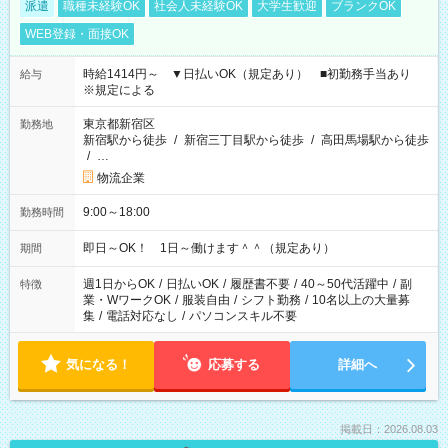
派遣
職種未経験OK
社会人未経験OK
大学生歓迎
ブランクOK
WEB登録・面接OK
時給1414円～ ▼日払いOK（規定あり） ■初勤務手当あり
給与
※規定による
東京都新宿区
勤務地
新宿駅から徒歩
/
新宿三丁目駅から徒歩
/
高田馬場駅から徒歩
/
…
物流企業
9:00～18:00
勤務時間
即日～OK！ 1日～働けます＾＾（規定あり）
期間
週1日からOK
/
日払いOK
/
履歴書不要
/
40～50代活躍中
/
副
特徴
業・WワークOK
/
服装自由
/
シフト勤務
/
10名以上の大量募
集
/
電話対応なし
/
パソコンスキル不要
気になる！
応募する
詳細へ
掲載日：2026.08.03