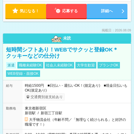
気になる！
応募する
詳細へ
掲載日：2026.08.09
未読
短時間シフトあり！WEBでサクッと登録OK＊
クッキーなどの仕分け
派遣
職種未経験OK
社会人未経験OK
大学生歓迎
ブランクOK
WEB登録・面接OK
時給1500円 ■日払い・週払いOK！(規定あり) ■現金日払いも
給与
OK(規定あり)
交通費別途支給あり
東京都新宿区
勤務地
新宿駅
/
新宿三丁目駅
大手物流会社（年齢不問／「無理なく続けられる」と好評の
職場です！）