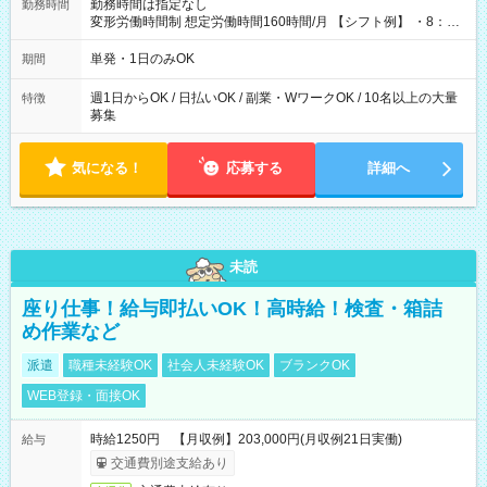
勤務時間は指定なし
勤務時間
変形労働時間制 想定労働時間160時間/月 【シフト例】 ・8：00
～21：00
単発・1日のみOK
期間
週1日からOK / 日払いOK / 副業・WワークOK / 10名以上の大量
特徴
募集
気になる！
応募する
詳細へ
未読
座り仕事！給与即払いOK！高時給！検査・箱詰
め作業など
派遣
職種未経験OK
社会人未経験OK
ブランクOK
WEB登録・面接OK
時給1250円 【月収例】203,000円(月収例21日実働)
給与
交通費別途支給あり