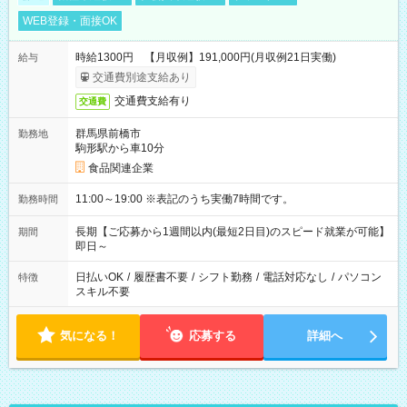
WEB登録・面接OK
時給1300円 【月収例】191,000円(月収例21日実働)
給与
交通費別途支給あり
交通費支給有り
交通費
群馬県前橋市
勤務地
駒形駅から車10分
食品関連企業
11:00～19:00 ※表記のうち実働7時間です。
勤務時間
長期【ご応募から1週間以内(最短2日目)のスピード就業が可能】
期間
即日～
日払いOK
/
履歴書不要
/
シフト勤務
/
電話対応なし
/
パソコン
特徴
スキル不要
気になる！
応募する
詳細へ