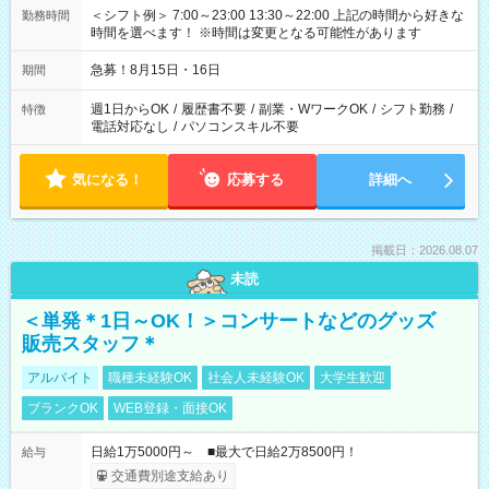
＜シフト例＞ 7:00～23:00 13:30～22:00 上記の時間から好きな
勤務時間
時間を選べます！ ※時間は変更となる可能性があります
急募！8月15日・16日
期間
週1日からOK
/
履歴書不要
/
副業・WワークOK
/
シフト勤務
/
特徴
電話対応なし
/
パソコンスキル不要
気になる！
応募する
詳細へ
掲載日：2026.08.07
未読
＜単発＊1日～OK！＞コンサートなどのグッズ
販売スタッフ＊
アルバイト
職種未経験OK
社会人未経験OK
大学生歓迎
ブランクOK
WEB登録・面接OK
日給1万5000円～ ■最大で日給2万8500円！
給与
交通費別途支給あり