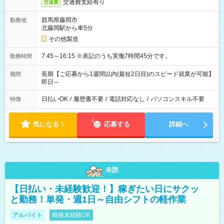
交通費支給有り
交通費
群馬県藤岡市
勤務地
北藤岡駅から車5分
その他製造
7:45～16:15 ※表記のうち実働7時間45分です。
勤務時間
長期【ご応募から1週間以内(最短2日目)のスピード就業が可能】
期間
即日～
日払いOK
/
履歴書不要
/
電話対応なし
/
パソコンスキル不要
特徴
気になる！
応募する
詳細へ
未読
【日払い・未経験歓迎！】稼ぎたい日にサクッ
と勤務！単発・週1日～自由シフトの軽作業
アルバイト
職種未経験OK