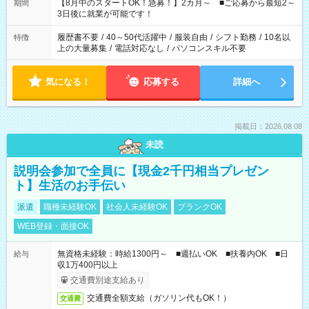
「できれば残業はしたくない」 など、ご希望を教えてください
【8月中のスタートOK！急募！】2カ月～ ■ご応募から最短2～
期間
ね。 ※Wワーク希望の方へ 今ご覧のお仕事で希望する勤務時間
3日後に就業が可能です！
と、もう1つのお仕事の勤務時間。 合計で週40時間を超える場
合は応募できません。
履歴書不要
/
40～50代活躍中
/
服装自由
/
シフト勤務
/
10名以
特徴
上の大量募集
/
電話対応なし
/
パソコンスキル不要
気になる！
応募する
詳細へ
掲載日：2026.08.08
未読
説明会参加で全員に【現金2千円相当プレゼン
ト】生活のお手伝い
派遣
職種未経験OK
社会人未経験OK
ブランクOK
WEB登録・面接OK
無資格未経験：時給1300円～ ■週払いOK ■扶養内OK ■日
給与
収1万400円以上
交通費別途支給あり
交通費全額支給（ガソリン代もOK！）
交通費