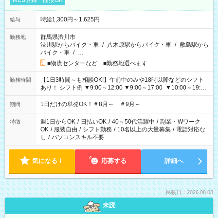
WEB登録・面接OK
時給1,300円～1,625円
給与
群馬県渋川市
勤務地
渋川駅からバイク・車
/
八木原駅からバイク・車
/
敷島駅から
バイク・車
/
…
■物流センターなど ■勤務地選べます
【1日3時間～も相談OK!】午前中のみや18時以降などのシフト
勤務時間
あり！ シフト例 ▼9:00～12:00 ▼9:00～17:00 ▼10:00～19:00
▼18:00～21:00
1日だけの単発OK！＃8月～ ＃9月～
期間
週1日からOK
/
日払いOK
/
40～50代活躍中
/
副業・Wワーク
特徴
OK
/
服装自由
/
シフト勤務
/
10名以上の大量募集
/
電話対応な
し
/
パソコンスキル不要
気になる！
応募する
詳細へ
掲載日：2026.08.08
未読