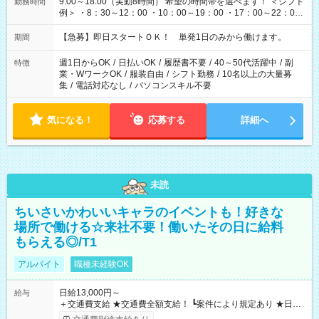
9:00～18:00（実動8時間） 希望の時間帯を選べます！ ＜シフト
勤務時間
例＞ ・8：30～12：00 ・10：00～19：00 ・17：00～22：00
・13：00～22：00 ・22：00～翌6：00 など
【急募】即日スタートＯＫ！ 単発1日のみから働けます。
期間
週1日からOK
/
日払いOK
/
履歴書不要
/
40～50代活躍中
/
副
特徴
業・WワークOK
/
服装自由
/
シフト勤務
/
10名以上の大量募
集
/
電話対応なし
/
パソコンスキル不要
気になる！
応募する
詳細へ
未読
ちいさいかわいいキャラのイベントも！好きな
場所で働ける☆来社不要！働いたその日に給料
もらえる◎/T1
アルバイト
職種未経験OK
日給13,000円～
給与
＋交通費支給 ★交通費全額支給！ ┗案件により規定あり ★日払
いOK！（規定あり） ┗働いたその日に現金GET♪ お仕事後はコ