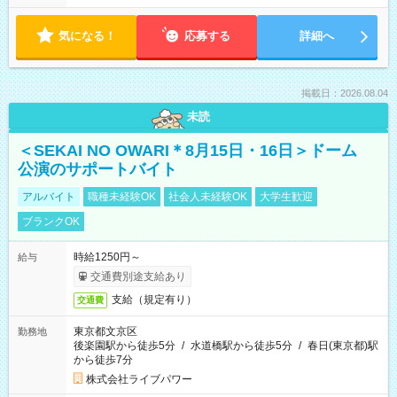
気になる！
応募する
詳細へ
掲載日：2026.08.04
未読
＜SEKAI NO OWARI＊8月15日・16日＞ドーム
公演のサポートバイト
アルバイト
職種未経験OK
社会人未経験OK
大学生歓迎
ブランクOK
時給1250円～
給与
交通費別途支給あり
支給（規定有り）
交通費
東京都文京区
勤務地
後楽園駅から徒歩5分
/
水道橋駅から徒歩5分
/
春日(東京都)駅
から徒歩7分
株式会社ライブパワー