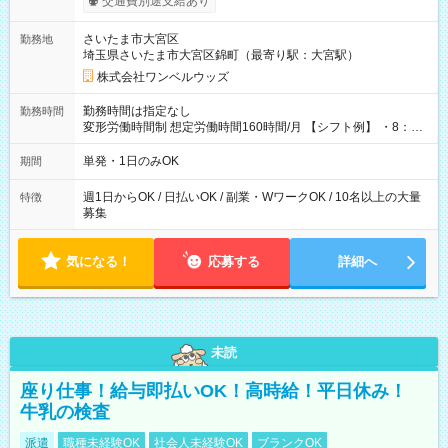
交通費別途支給あり
ンビニATMから 日払い分を引き落とせます！ 【試用期間】試
用期間なし
さいたま市大宮区
勤務地
埼玉県さいたま市大宮区錦町（最寄り駅：大宮駅）
株式会社ワンベルウッズ
勤務時間は指定なし
勤務時間
変形労働時間制 想定労働時間160時間/月 【シフト例】 ・8：00
～21：00
単発・1日のみOK
期間
週1日からOK / 日払いOK / 副業・WワークOK / 10名以上の大量
特徴
募集
気になる！
応募する
詳細へ
未読
座り仕事！給与即払いOK！高時給！平日休み！
牛乳の検査
派遣
職種未経験OK
社会人未経験OK
ブランクOK