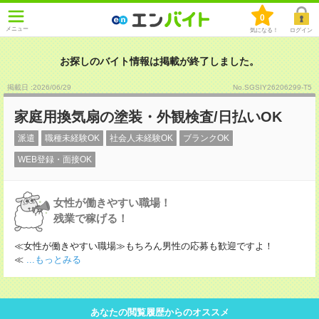
0
メニュー
気になる！
ログイン
お探しのバイト情報は掲載が終了しました。
掲載日 :2026
/
06
/
29
No.SGSIY26206299-T5
家庭用換気扇の塗装・外観検査/日払いOK
派遣
職種未経験OK
社会人未経験OK
ブランクOK
WEB登録・面接OK
女性が働きやすい職場！
残業で稼げる！
≪女性が働きやすい職場≫もちろん男性の応募も歓迎ですよ！
≪
...もっとみる
あなたの閲覧履歴からのオススメ