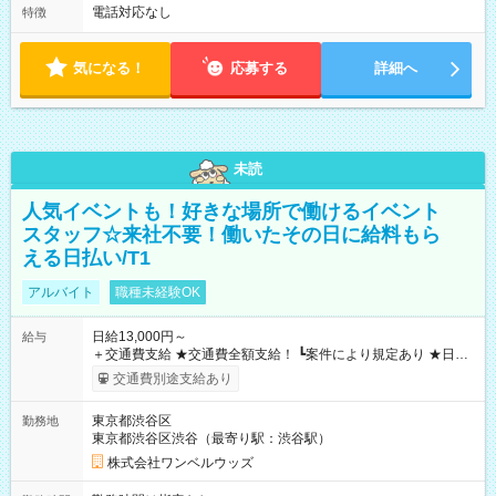
電話対応なし
特徴
気になる！
応募する
詳細へ
未読
人気イベントも！好きな場所で働けるイベント
スタッフ☆来社不要！働いたその日に給料もら
える日払い/T1
アルバイト
職種未経験OK
日給13,000円～
給与
＋交通費支給 ★交通費全額支給！ ┗案件により規定あり ★日払
いOK！（規定あり） ┗働いたその日に現金GET♪ お仕事後はコ
交通費別途支給あり
ンビニATMから 日払い分を引き落とせます！ 【試用期間】試
用期間なし
東京都渋谷区
勤務地
東京都渋谷区渋谷（最寄り駅：渋谷駅）
株式会社ワンベルウッズ