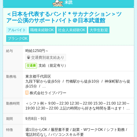
未読
＜日本を代表するバンド＊サカナクション＞ツ
アー公演のサポートバイト＠日本武道館
アルバイト
職種未経験OK
社会人未経験OK
大学生歓迎
ブランクOK
時給1250円～
給与
交通費別途支給あり
支給（規定有り）
交通費
東京都千代田区
勤務地
九段下駅から徒歩5分
/
竹橋駅から徒歩10分
/
神保町駅から徒
歩15分
/
…
株式会社ライブパワー
＜シフト例＞ 9:00～22:30 12:30～22:00 15:30～21:00 12:30～
勤務時間
19:00 12:30～22:00 上記の時間から好きな時間を選べます！ ※
時間は変更となる可能性があります
9月8日・9日
期間
週1日からOK
/
履歴書不要
/
副業・WワークOK
/
シフト勤務
/
特徴
電話対応なし
/
パソコンスキル不要