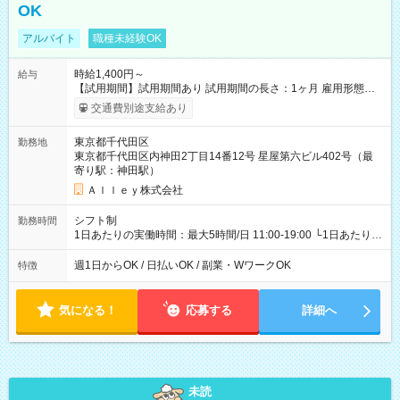
OK
アルバイト
職種未経験OK
時給1,400円～
給与
【試用期間】試用期間あり 試用期間の長さ：1ヶ月 雇用形態、
給与は本採用時と同じです。
交通費別途支給あり
東京都千代田区
勤務地
東京都千代田区内神田2丁目14番12号 星屋第六ビル402号（最
寄り駅：神田駅）
Ａｌｌｅｙ株式会社
シフト制
勤務時間
1日あたりの実働時間：最大5時間/日 11:00-19:00 └1日あたりの
実働時間：1-5時間 └上記の時間帯内であれば、いつでも勤務可
能！ └平日・土曜日の中で、お好きな曜日でご勤務いただけま
週1日からOK / 日払いOK / 副業・WワークOK
特徴
す！ 【シフト例】 ・11:00～14:00 ・16:30～19:00 ・13:00～
18:00 などのように、自由な働き方が可能なお仕事です！
気になる！
応募する
詳細へ
未読