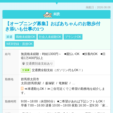
掲載日：2026.08.08
未読
【オープニング募集】おばあちゃんのお散歩付
き添いも仕事の1つ
派遣
職種未経験OK
社会人未経験OK
ブランクOK
WEB登録・面接OK
無資格未経験：時給1300円～ ■週払いOK ■扶養内OK ■日
給与
収1万400円以上
交通費別途支給あり
交通費全額支給（ガソリン代もOK！）
交通費
群馬県太田市
勤務地
太田(群馬県)駅
/
藪塚駅
/
竜舞駅
/
…
≪車通勤もOK！≫ご自宅近くでご希望の勤務地を紹介しま
す。
9:00～18:00（休憩60分） ■ご希望があれば下記シフトもOK！
勤務時間
早番 7:00～16:00 遅番 10:00～19:00 夜勤 16:30～翌9:30 「家族
と休みを合わせたい」 「余裕を持って夕飯の準備がしたい」