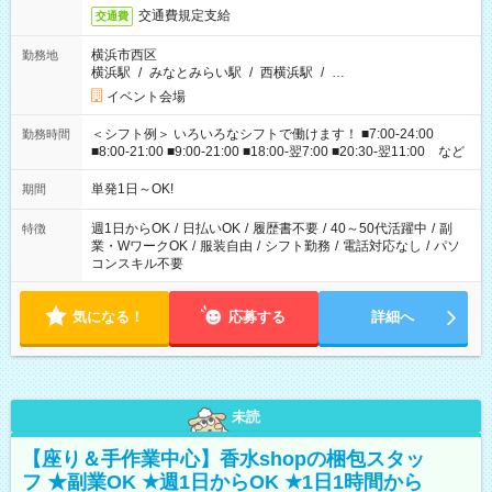
交通費規定支給
交通費
横浜市西区
勤務地
横浜駅
/
みなとみらい駅
/
西横浜駅
/
…
イベント会場
＜シフト例＞ いろいろなシフトで働けます！ ■7:00-24:00
勤務時間
■8:00-21:00 ■9:00-21:00 ■18:00-翌7:00 ■20:30-翌11:00 など
単発1日～OK!
期間
週1日からOK
/
日払いOK
/
履歴書不要
/
40～50代活躍中
/
副
特徴
業・WワークOK
/
服装自由
/
シフト勤務
/
電話対応なし
/
パソ
コンスキル不要
気になる！
応募する
詳細へ
未読
【座り＆手作業中心】香水shopの梱包スタッ
フ ★副業OK ★週1日からOK ★1日1時間から