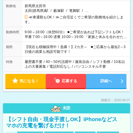
群馬県太田市
勤務地
太田(群馬県)駅
/
藪塚駅
/
竜舞駅
/
…
≪車通勤もOK！≫ご自宅近くでご希望の勤務地を紹介しま
す。
9:00～18:00（休憩60分） ■ご希望があれば下記シフトもOK！
勤務時間
早番 7:00～16:00 遅番 10:00～19:00 「家族と休みを合わせた
い」 「余裕を持って夕飯の準備がしたい」 「できれば残業はし
たくない」 など、ご希望を教えてくださいね。 ※Wワーク希望
【現在も積極採用中！急募！】2カ月～ ■ご応募から最短2～3
期間
の方へ 今ご覧のお仕事で希望する勤務時間と、もう1つのお仕事
日後の就業も相談可能です！
の勤務時間。 合計で週40時間を超える場合は応募できません。
履歴書不要
/
40～50代活躍中
/
服装自由
/
シフト勤務
/
10名以
特徴
上の大量募集
/
電話対応なし
/
パソコンスキル不要
気になる！
応募する
詳細へ
掲載日：2026.08.07
未読
【シフト自由・現金手渡しOK】iPhoneなどス
マホの充電を繋げるだけ！