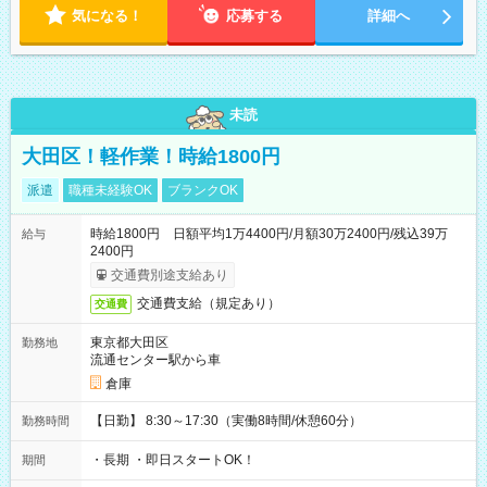
気になる！
応募する
詳細へ
未読
大田区！軽作業！時給1800円
派遣
職種未経験OK
ブランクOK
時給1800円 日額平均1万4400円/月額30万2400円/残込39万
給与
2400円
交通費別途支給あり
交通費支給（規定あり）
交通費
東京都大田区
勤務地
流通センター駅から車
倉庫
【日勤】 8:30～17:30（実働8時間/休憩60分）
勤務時間
・長期 ・即日スタートOK！
期間