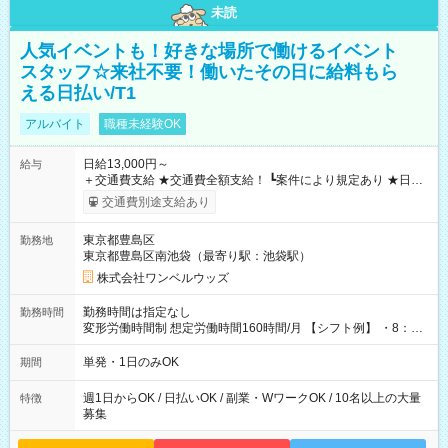
未読
人気イベントも！好きな場所で働けるイベント
スタッフ☆来社不要！働いたその日に給料もら
える日払い/T1
アルバイト
職種未経験OK
日給13,000円～
給与
＋交通費支給 ★交通費全額支給！ ┗案件により規定あり ★日払
いOK！（規定あり） ┗働いたその日に現金GET♪ お仕事後はコ
交通費別途支給あり
ンビニATMから 日払い分を引き落とせます！ 【試用期間】試
用期間なし
東京都豊島区
勤務地
東京都豊島区南池袋（最寄り駅：池袋駅）
株式会社ワンベルウッズ
勤務時間は指定なし
勤務時間
変形労働時間制 想定労働時間160時間/月 【シフト例】 ・8：00
～21：00
単発・1日のみOK
期間
週1日からOK / 日払いOK / 副業・WワークOK / 10名以上の大量
特徴
募集