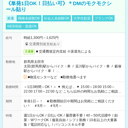
《単発1日OK！日払い可》＊DMのモクモクシ
ール貼り
派遣
職種未経験OK
社会人未経験OK
大学生歓迎
ブランクOK
WEB登録・面接OK
時給1,300円～1,625円
給与
交通費別途支給あり
■ 交通費規定内支給 ※派遣先による
交通費
群馬県太田市
勤務地
太田(群馬県)駅からバイク・車
/
韮川駅からバイク・車
/
藪塚
駅からバイク・車
/
…
■物流センターなど ■勤務地選べます
＜1日3時間～OK！＞ ▼ 例えば… ▼ 15:00～18:00 15:00～
勤務時間
22:00 17:00～22:00 など こちら以外の時間もお気軽にご相談く
ださい！
単発1日～！ ★勤務開始日や期間はお気軽にご相談くださ
期間
い！ ＃8月～ ＃9月～
週1日からOK
/
日払いOK
/
履歴書不要
/
40～50代活躍中
/
副
特徴
業・WワークOK
/
服装自由
/
シフト勤務
/
10名以上の大量募
集
/
電話対応なし
/
パソコンスキル不要