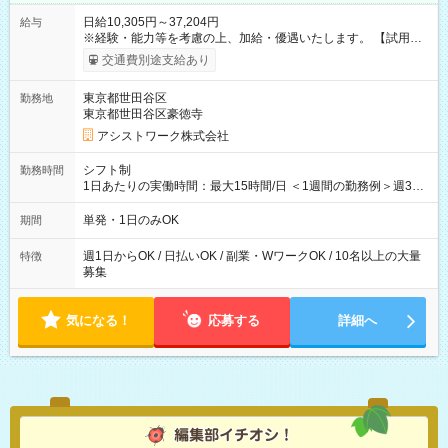
日給10,305円～37,204円
給与
※経験・能力等を考慮の上、加給・優遇いたします。 【試用期
間】試用期間なし
交通費別途支給あり
東京都世田谷区
勤務地
東京都世田谷区豪徳寺
アシストワーク株式会社
シフト制
勤務時間
1日あたりの実働時間：最大15時間/日 ＜1週間の勤務例＞週3回
勤務 勤務：月・水・金 休み：火・木・土・日 好きな時にお仕事
可能です！ ※1日あたりの最大実働時間は日勤、夜勤共に勤務し
単発・1日のみOK
期間
た時間になります。
週1日からOK / 日払いOK / 副業・WワークOK / 10名以上の大量
特徴
募集
気になる！
応募する
詳細へ