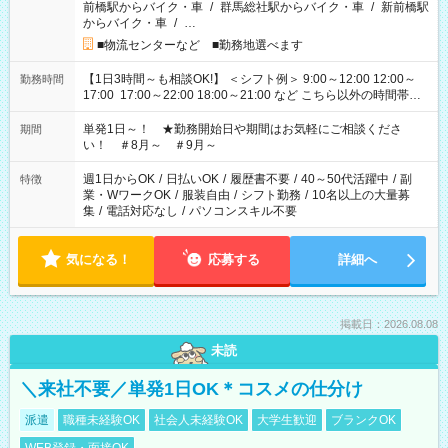
前橋駅からバイク・車
/
群馬総社駅からバイク・車
/
新前橋駅
からバイク・車
/
…
■物流センターなど ■勤務地選べます
【1日3時間～も相談OK!】 ＜シフト例＞ 9:00～12:00 12:00～
勤務時間
17:00 17:00～22:00 18:00～21:00 など こちら以外の時間帯も
お気軽にご相談ください！
単発1日～！ ★勤務開始日や期間はお気軽にご相談くださ
期間
い！ ＃8月～ ＃9月～
週1日からOK
/
日払いOK
/
履歴書不要
/
40～50代活躍中
/
副
特徴
業・WワークOK
/
服装自由
/
シフト勤務
/
10名以上の大量募
集
/
電話対応なし
/
パソコンスキル不要
気になる！
応募する
詳細へ
掲載日：2026.08.08
未読
＼来社不要／単発1日OK＊コスメの仕分け
派遣
職種未経験OK
社会人未経験OK
大学生歓迎
ブランクOK