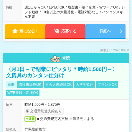
現場によって異なります。 ※勿論、休憩時間はあるのでご安心
ください！
週1日からOK
/
日払いOK
/
履歴書不要
/
副業・WワークOK
/
シ
特徴
フト勤務
/
10名以上の大量募集
/
電話対応なし
/
パソコンスキ
ル不要
気になる！
応募する
詳細へ
掲載日：2026.08.08
未読
〈月1日～で副業にピッタリ＊時給1,500円～〉
文房具のカンタン仕分け
派遣
職種未経験OK
社会人未経験OK
大学生歓迎
ブランクOK
WEB登録・面接OK
時給1,500円～1,875円
給与
交通費別途支給あり
■ 交通費規定内支給 ※派遣先による
交通費
群馬県前橋市
勤務地