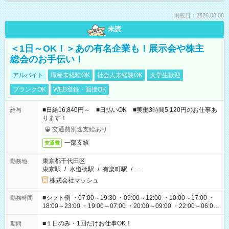
掲載日：2026.08.08
未読
＜1日～OK！＞あの有名企業も！展示会や株主
総会のお手伝い！
アルバイト
職種未経験OK
社会人未経験OK
大学生歓迎
ブランクOK
WEB登録・面接OK
■日給16,840円～ ■日払いOK ■実働3時間5,120円のお仕事あ
給与
ります！
交通費別途支給あり
一部支給
交通費
東京都千代田区
勤務地
東京駅
/
水道橋駅
/
有楽町駅
/
…
株式会社マッシュ
■シフト例 ・07:00～19:30 ・09:00～12:00 ・10:00～17:00 ・
勤務時間
18:00～23:00 ・19:00～07:00 ・20:00～09:00 ・22:00～06:00
etc ★最短で3時間で5,120円のお仕事から 15時間で2万円近く稼
げるお仕事も！ ご希望のお時間に合わせてご紹介！ ※シフトは
■１日のみ・1回だけお仕事OK！
期間