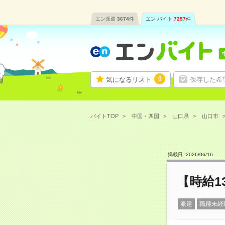
エン派遣
3674
件
エン バイト
7257
件
0
気になるリスト
保存した希
バイトTOP
中国・四国
山口県
山口市
掲載日 :
2026
/
06
/
16
【時給1
派遣
職種未経