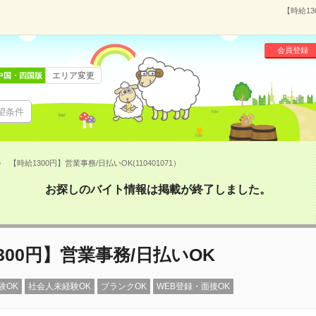
【時給13
会員登録
エリア変更
中国・四国版
望条件
【時給1300円】営業事務/日払いOK(110401071）
お探しのバイト情報は掲載が終了しました。
300円】営業事務/日払いOK
験OK
社会人未経験OK
ブランクOK
WEB登録・面接OK