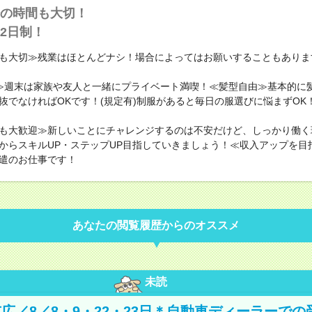
の時間も大切！
2日制！
も大切≫残業はほとんどナシ！場合によってはお願いすることもありま
≫週末は家族や友人と一緒にプライベート満喫！≪髪型自由≫基本的に
抜でなければOKです！(規定有)制服があると毎日の服選びに悩まずOK
も大歓迎≫新しいことにチャレンジするのは不安だけど、しっかり働く
からスキルUP・ステップUP目指していきましょう！≪収入アップを目
遣のお仕事です！
あなたの閲覧履歴からのオススメ
未読
広／8／8・9・22・23日＊自動車ディーラーでの