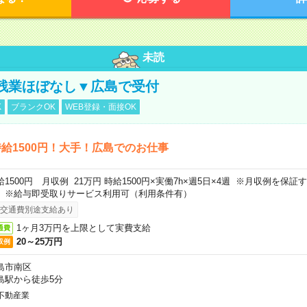
未読
残業ほぼなし▼広島で受付
K
ブランクOK
WEB登録・面接OK
給1500円！大手！広島でのお仕事
給1500円 月収例 21万円 時給1500円×実働7h×週5日×4週 ※月収例を保
。※給与即受取りサービス利用可（利用条件有）
交通費別途支給あり
1ヶ月3万円を上限として実費支給
通費
20～25万円
収例
島市南区
島駅から徒歩5分
不動産業