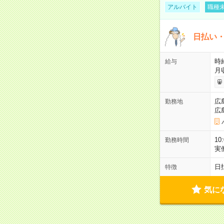
アルバイト
職種未
日払い・
時給
給与
月
広
勤務地
広
10
勤務時間
実
日
特徴
気に