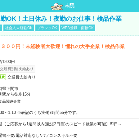
未読
勤OK！土日休み！夜勤のお仕事！検品作業
K
社会人未経験OK
ブランクOK
WEB登録・面接OK
１３００円！未経験者大歓迎！憧れの大手企業！検品作業
1300円
交通費別途支給あり
交通費支給有り
通費
口県下関市
月駅から徒歩15分
食品関連企業
6:30～1:10 ※表記のうち実働7時間55分です。
期【ご応募から1週間以内(最短2日目)のスピード就業が可能】即日～
歴書不要
/
電話対応なし
/
パソコンスキル不要