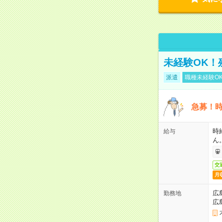
未経験OK！
派遣
職種未経験O
急募！時
時
給与
ん
交
月
広
勤務地
広