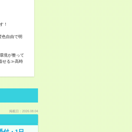
す！
髪色自由で明
！
環境が整って
指せる≫高時
掲載日：2026.08.04
受付・1日