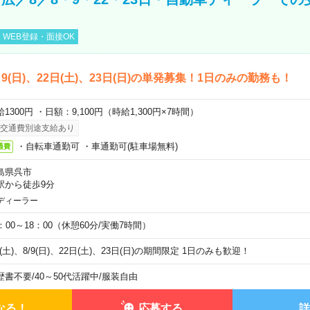
WEB登録・面接OK
)、9(日)、22日(土)、23日(日)の単発募集！1日のみの勤務も！
1300円 ・日額：9,100円（時給1,300円×7時間）
交通費別途支給あり
・自転車通勤可 ・車通勤可(駐車場無料)
通費
島県呉市
駅から徒歩9分
ディーラー
0：00～18：00（休憩60分/実働7時間）
8(土)、8/9(日)、22日(土)、23日(日)の期間限定 1日のみも歓迎！
歴書不要
/
40～50代活躍中
/
服装自由
なる！
応募する
詳