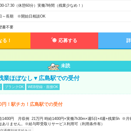
9:30-17:30（休憩60分）実働7時間（残業少なめ！）
日～長期 ※開始日相談OK
歴書不要
なる！
応募する
詳
未読
残業ほぼなし▼広島駅での受付
K
ブランクOK
WEB登録・面接OK
00円！駅チカ！広島駅での受付
給1400円 月収例 21万円 時給1400円×実働7h30m×週5日×4週+残業5h 
はありません。※給与即受取りサービス利用可（利用条件有）
交通費別途支給あり