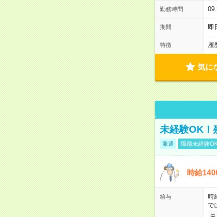
0
勤務時間
即
期間
履
特徴
気に
未経験OK！
派遣
職種未経験O
時給14
時
給与
で