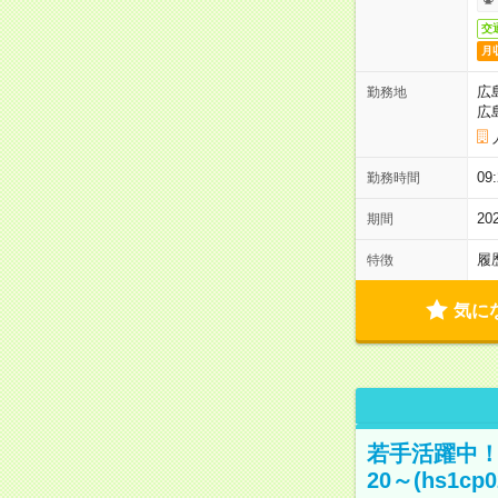
交
月
広
勤務地
広
0
勤務時間
2
期間
履
特徴
気に
若手活躍中！
20～(hs1cp0