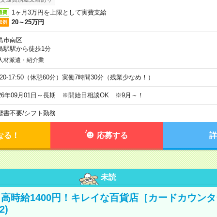
1ヶ月3万円を上限として実費支給
通費
20～25万円
収例
島市南区
島駅駅から徒歩1分
人材派遣・紹介業
9:20-17:50（休憩60分）実働7時間30分（残業少なめ！）
026年09月01日～長期 ※開始日相談OK ※9月～！
歴書不要
/
シフト勤務
なる！
応募する
詳
未読
高時給1400円！キレイな百貨店［カードカウン
2)