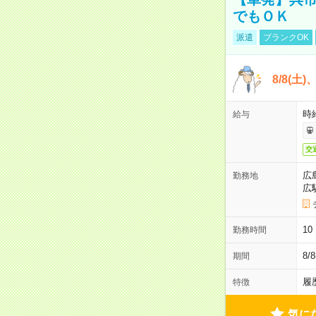
でもＯＫ
派遣
ブランクOK
8/8(土
時給
給与
交
広
勤務地
広
1
勤務時間
8/
期間
履
特徴
気に