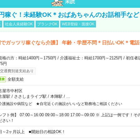
未読
万円稼ぐ！未経験OK＊おばあちゃんのお話相手など
K
社会人未経験OK
ブランクOK
WEB登録・面接OK
でガッツリ稼ぐなら介護】 年齢・学歴不問＊日払いOK＊電話
資格の方：時給1400円～1750円 / 介護福祉士：時給1700円～2125円 / 初任
75円
交通費別途支給あり
全額支給
通費
古屋市中村区
古屋駅
/
ささしまライブ駅
/
本陣駅
/
…
介護施設や病院など ★自宅近くの施設がいいなど勤務地ご相談ください
フト例】 07:00～16:00 09:00～18:00 17:00～09:00 ※ 上記は一例で
ださい！
日～2ヶ月以上 ■開始日の相談OK！