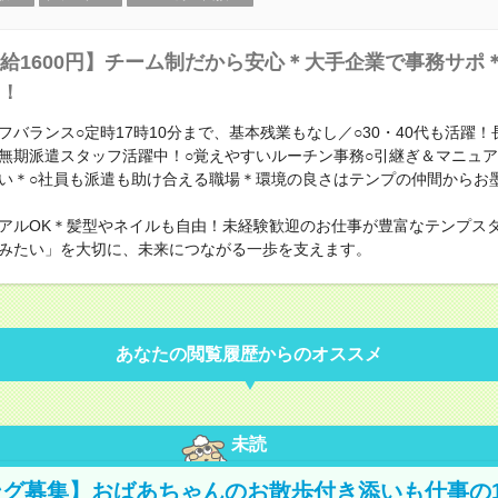
給1600円】チーム制だから安心＊大手企業で事務サポ
！
フバランス○定時17時10分まで、基本残業もなし／○30・40代も活躍
無期派遣スタッフ活躍中！○覚えやすいルーチン事務○引継ぎ＆マニュ
い＊○社員も派遣も助け合える職場＊環境の良さはテンプの仲間からお
アルOK＊髪型やネイルも自由！未経験歓迎のお仕事が豊富なテンプス
みたい」を大切に、未来につながる一歩を支えます。
あなたの閲覧履歴からのオススメ
未読
グ募集】おばあちゃんのお散歩付き添いも仕事の