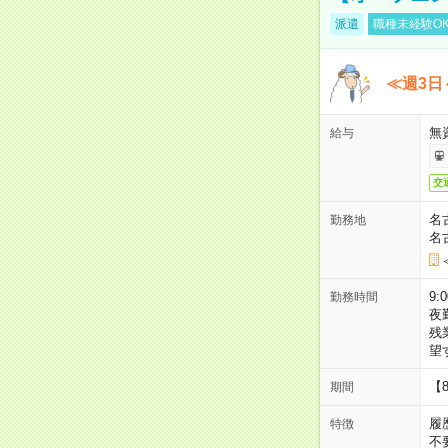
派遣
職種未経験O
≪週3日
無
給与
交
名
勤務地
名
9:
勤務時間
夜
残
望
【
期間
履
特徴
不