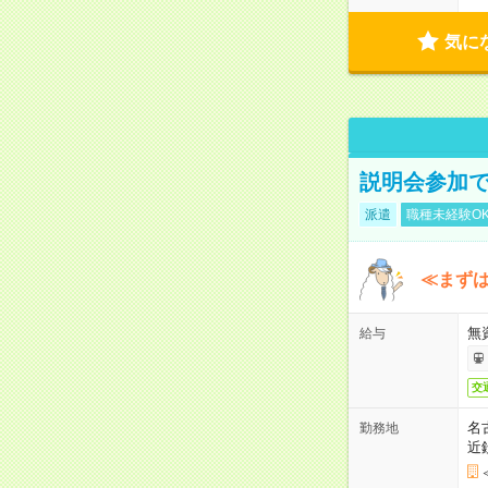
気に
説明会参加で
派遣
職種未経験O
≪まずは
無
給与
交
名
勤務地
近