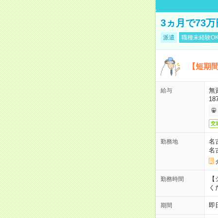
3ヵ月で73
派遣
職種未経験O
【短期間
無
給与
18
交
名
勤務地
名
【シ
勤務時間
く
即
期間