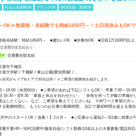
K
社会人未経験OK
ブランクOK
WEB登録・面接OK
～OK≫無資格・未経験でも時給1450円～！土日祝休みもOK
資格未経験：時給1450円～ ■週払いOK ■扶養内OK ■日収1万1600円以上
交通費別途支給あり
交通費全額支給
通費
古屋市千種区
古屋大学駅
/
千種駅
/
東山公園(愛知県)駅
/
…
≪自宅からドアtoドアで30分以内！≫ご希望の勤務地を紹介します。
00～18:00（休憩60分） ■ご希望があれば下記シフトもOK！ 早番 7:00～16:00 遅
勤 16:30～翌9:30 「家族と休みを合わせたい」 「余裕を持って夕飯の準備
業はしたくない」 など、ご希望を教えてくださいね。 ※Wワーク希望の方へ
する勤務時間と、もう1つのお仕事の勤務時間。 合計で週40時間を超える場
8月中のスタートOK！急募！】2カ月～ ■ご応募から最短2～3日後に就業が
歴書不要
/
40～50代活躍中
/
服装自由
/
シフト勤務
/
10名以上の大量募集
/
電話対応
要