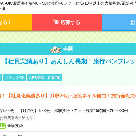
払いOK
/
履歴書不要
/
40～50代活躍中
/
シフト勤務
/
10名以上の大量募集
/
電話対
不要
なる！
応募する
詳
未読
円＊【社員実績あり】あんしん長期！旅行パンフレ
K
ブランクOK
WEB登録・面接OK
始！【社員化実績あり】月収26万↑服装ネイル自由！旅行会社で
給1500円 【月収例】1500円×7時間40分×21日＋残業15時間＝267,000円
交通費別途支給あり
全額支給
通費