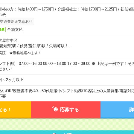
資格の方：時給1400円～1750円 / 介護福祉士：時給1700円～2125円 / 初任
75円
交通費別途支給あり
全額支給
通費
古屋市中区
(愛知県)駅
/
伏見(愛知県)駅
/
矢場町駅
/
…
病院 ★勤務地選べます！
フト例】 07:00～16:00 09:00～18:00 17:00～09:00 ※ 上記は一例で
ださい！
日～2ヶ月以上
払いOK
/
履歴書不要
/
40～50代活躍中
/
シフト勤務
/
10名以上の大量募集
/
電話対
不要
なる！
応募する
詳