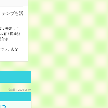
＊テンプも活
！長く安定して
アル有！同業務
墨付き！
タッフ。あな
掲載日：2026.08.07
1つ