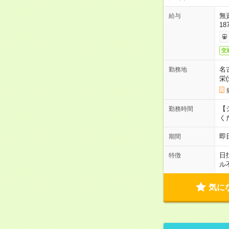
無
給与
18
交
名
勤務地
栄
【シ
勤務時間
く
即
期間
日
特徴
ル
気に