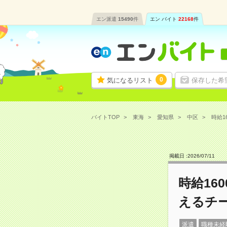
エン派遣
15490
件
エン バイト
22168
件
0
気になるリスト
保存した希
バイトTOP
東海
愛知県
中区
時給1
掲載日 :
2026
/
07
/
11
時給16
えるチ
派遣
職種未経