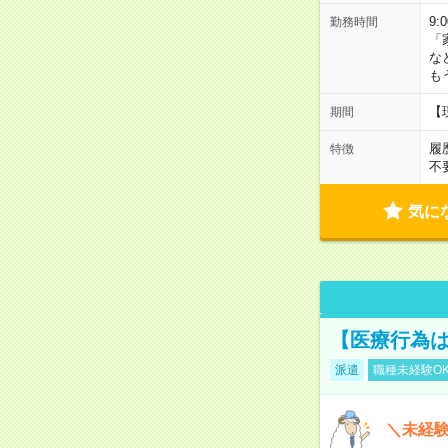
9:
勤務時間
「
な
も
【
期間
履
特徴
不
気に
【医療行為は
派遣
職種未経験O
＼未経験