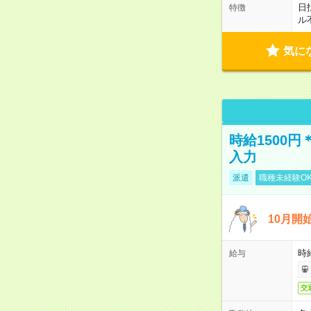
日
特徴
ル
気に
時給1500
入力
派遣
職種未経験O
10月開
時
給与
交