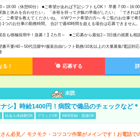
00～18:00（休憩60分） ■ご希望があれば下記シフトもOK！ 早番 7:00～16:00 遅
家族と休みを合わせたい」 「余裕を持って夕飯の準備がしたい」 「できれば
ど、ご希望を教えてくださいね。 ※Wワーク希望の方へ 今ご覧のお仕事で希
う1つのお仕事の勤務時間。 合計で週40時間を超える場合は応募できません。
現在も積極採用中！急募！】2カ月～ ■ご応募から最短2～3日後の就業も相
歴書不要
/
40～50代活躍中
/
服装自由
/
シフト勤務
/
10名以上の大量募集
/
電話対応
要
なる！
応募する
詳
未読
ナシ】時給1400円！病院で備品のチェックなど＊
K
社会人未経験OK
ブランクOK
WEB登録・面接OK
さん必見／ モクモク・コツコツ作業がメインです！お電話で