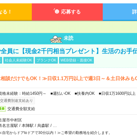
なる！
応募する
詳
未読
全員に【現金2千円相当プレゼント】生活のお手
K
社会人未経験OK
ブランクOK
WEB登録・面接OK
相談だけでもOK！≫日収1.1万円以上で週3日～＆土日休みも
資格未経験：時給1450円～ ■週払いOK ■扶養内OK ■日収1万1600円以上
交通費別途支給あり
交通費全額支給
通費
古屋市中村区
鉄名古屋駅
/
本陣駅
/
烏森駅
/
…
≪自宅からドアtoドアで30分以内！≫ご希望の勤務地を紹介します。