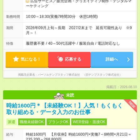
広告サービス／販売企画・クリエイティブ制作・デジタルマ
ーケティング
10:00～18:30(実働7時間30分 休憩1時間)
勤務時間
2026年09月上旬～長期 2027/2末まで 延長可能性あり ※9
期間
月～！
履歴書不要
/
40～50代活躍中
/
服装自由
/
電話対応なし
特徴
気になる！
応募する
詳細へ
掲載元企業名
パーソルテンプスタッフ株式会社 （旧テンプスタッフ株式会社）
掲載日：2026.08.10
未読
NEW
時給1600円＊【未経験OK！】人気！もくもく
取り組める・データ入力のお仕事
派遣
職種未経験OK
ブランクOK
WEB登録・面接OK
時給1600円 【月収例】時給1600円×実働7～8時間×月21日＝
給与
235,200～268,800円