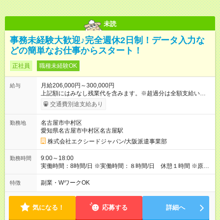
未読
事務未経験大歓迎♪完全週休2日制！データ入力な
どの簡単なお仕事からスタート！
正社員
職種未経験OK
月給206,000円～300,000円
給与
上記額にはみなし残業代を含みます。※超過分は全額支給いたし
ます。 みなし残業代 16,600円 以上／月 みなし残業時間 10時間
交通費別途支給あり
／月 ※経験を考慮して決定します 上記額にはみなし残業代（月
10時間分、16600円分）を含みます。※超過分は全額支給します
名古屋市中村区
勤務地
【試用期間】試用期間なし
愛知県名古屋市中村区名古屋駅
株式会社エクシードジャパン/大阪派遣事業部
9:00～18:00
勤務時間
実働時間：8時間/日 ※実働時間：８時間/日 休憩１時間 ※原
則、定時退社！残業は多くて月10時間程度です
副業・WワークOK
特徴
気になる！
応募する
詳細へ