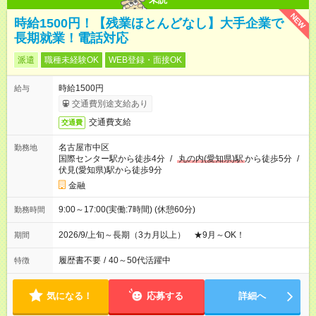
NEW
時給1500円！【残業ほとんどなし】大手企業で
長期就業！電話対応
派遣
職種未経験OK
WEB登録・面接OK
時給1500円
給与
交通費別途支給あり
交通費支給
交通費
名古屋市中区
勤務地
国際センター駅から徒歩4分
/
丸の内(愛知県)駅
から徒歩5分
/
伏見(愛知県)駅から徒歩9分
金融
9:00～17:00(実働:7時間) (休憩60分)
勤務時間
2026/9/上旬～長期（3カ月以上） ★9月～OK！
期間
履歴書不要
/
40～50代活躍中
特徴
気になる！
応募する
詳細へ