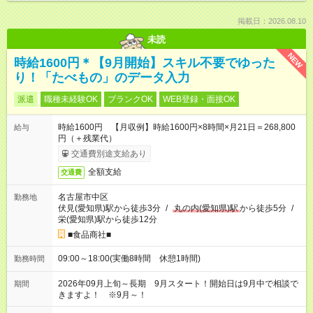
掲載日：2026.08.10
未読
NEW
時給1600円＊【9月開始】スキル不要でゆった
り！「たべもの」のデータ入力
派遣
職種未経験OK
ブランクOK
WEB登録・面接OK
時給1600円 【月収例】時給1600円×8時間×月21日＝268,800
給与
円（＋残業代）
交通費別途支給あり
全額支給
交通費
名古屋市中区
勤務地
伏見(愛知県)駅から徒歩3分
/
丸の内(愛知県)駅
から徒歩5分
/
栄(愛知県)駅から徒歩12分
■食品商社■
09:00～18:00(実働8時間 休憩1時間)
勤務時間
2026年09月上旬～長期 9月スタート！開始日は9月中で相談で
期間
きますよ！ ※9月～！