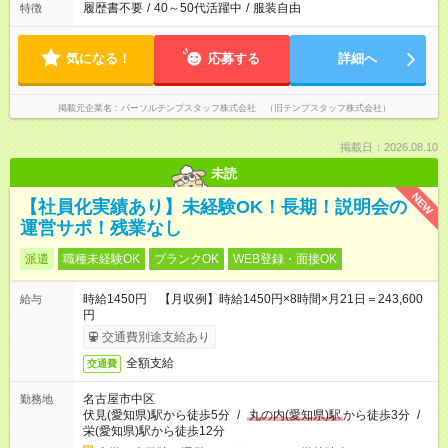
履歴書不要
/
40～50代活躍中
/
服装自由
特徴
気になる！
応募する
詳細へ
掲載元企業名
パーソルテンプスタッフ株式会社 （旧テンプスタッフ株式会社）
掲載日：2026.08.10
未読
NEW
【社員化実績あり】未経験OK！長期！説明会の
運営サポ！残業なし
派遣
職種未経験OK
ブランクOK
WEB登録・面接OK
時給1450円 【月収例】時給1450円×8時間×月21日＝243,600
給与
円
交通費別途支給あり
全額支給
交通費
名古屋市中区
勤務地
伏見(愛知県)駅から徒歩5分
/
丸の内(愛知県)駅
から徒歩3分
/
栄(愛知県)駅から徒歩12分