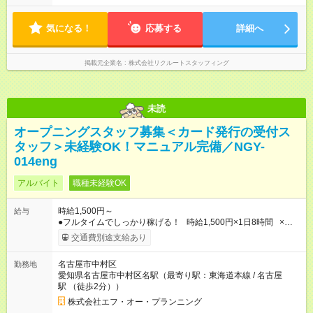
気になる！
応募する
詳細へ
掲載元企業名
株式会社リクルートスタッフィング
未読
オープニングスタッフ募集＜カード発行の受付ス
タッフ＞未経験OK！マニュアル完備／NGY-
014eng
アルバイト
職種未経験OK
時給1,500円～
給与
●フルタイムでしっかり稼げる！ 時給1,500円×1日8時間 ×週5
日勤務 ＝1日あたり 12,000円 ×22日勤務 ＝月収例 264,000円
交通費別途支給あり
【試用期間】試用期間なし
名古屋市中村区
勤務地
愛知県名古屋市中村区名駅（最寄り駅：東海道本線 / 名古屋
駅 （徒歩2分））
株式会社エフ・オー・プランニング