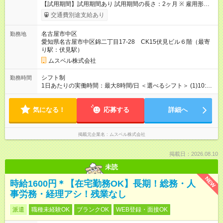
【試用期間】試用期間あり 試用期間の長さ：2ヶ月 ※ 雇用形態
と給与に、本採用時と異なる部分があります。 雇用形態：アル
交通費別途支給あり
バイト・パート採用 給与：本採用時と同じです。 ※試用期間は2
ヶ月で、その間は有期契約です。そのほかの条件に変更はあり
名古屋市中区
勤務地
ません。 ※月所定労働時間が110時間未満の方は試用期間3ヶ月
愛知県名古屋市中区錦二丁目17-28 CK15伏見ビル６階（最寄
になります。
り駅：伏見駅）
ムスベル株式会社
シフト制
勤務時間
1日あたりの実働時間：最大8時間/日 ＜選べるシフト＞ (1)10:00
～19:00 (2)10:00～17:00 (3)13:00～19:00 ◎勤務時間は(1)～(3)
で選択OK！別途ご相談可 ◎勤務日数：週4日～5日勤務（希望シ
気になる！
フト制） ◎出社での勤務をお願いいたします♪(リモート勤務不
応募する
詳細へ
可)
掲載元企業名
ムスベル株式会社
掲載日：2026.08.10
未読
NEW
時給1600円＊【在宅勤務OK】長期！総務・人
事労務・経理アシ！残業なし
派遣
職種未経験OK
ブランクOK
WEB登録・面接OK