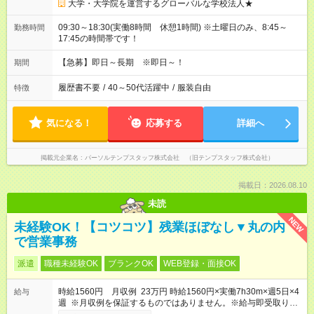
大学・大学院を運営するグローバルな学校法人★
09:30～18:30(実働8時間 休憩1時間) ※土曜日のみ、8:45～
勤務時間
17:45の時間帯です！
【急募】即日～長期 ※即日～！
期間
履歴書不要
/
40～50代活躍中
/
服装自由
特徴
気になる！
応募する
詳細へ
掲載元企業名
パーソルテンプスタッフ株式会社 （旧テンプスタッフ株式会社）
掲載日：2026.08.10
未読
NEW
未経験OK！【コツコツ】残業ほぼなし▼丸の内
で営業事務
派遣
職種未経験OK
ブランクOK
WEB登録・面接OK
時給1560円 月収例 23万円 時給1560円×実働7h30m×週5日×4
給与
週 ※月収例を保証するものではありません。※給与即受取りサ