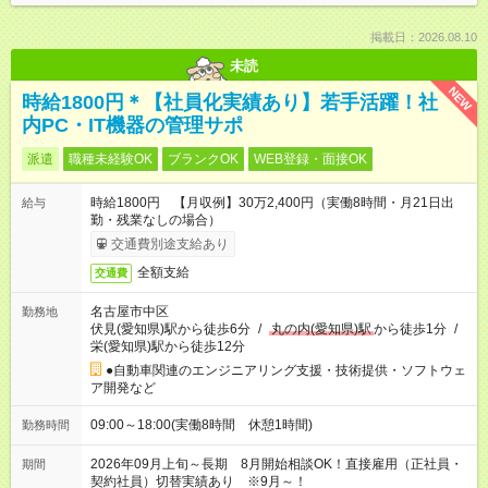
掲載日：2026.08.10
未読
NEW
時給1800円＊【社員化実績あり】若手活躍！社
内PC・IT機器の管理サポ
派遣
職種未経験OK
ブランクOK
WEB登録・面接OK
時給1800円 【月収例】30万2,400円（実働8時間・月21日出
給与
勤・残業なしの場合）
交通費別途支給あり
全額支給
交通費
名古屋市中区
勤務地
伏見(愛知県)駅から徒歩6分
/
丸の内(愛知県)駅
から徒歩1分
/
栄(愛知県)駅から徒歩12分
●自動車関連のエンジニアリング支援・技術提供・ソフトウェ
ア開発など
09:00～18:00(実働8時間 休憩1時間)
勤務時間
2026年09月上旬～長期 8月開始相談OK！直接雇用（正社員・
期間
契約社員）切替実績あり ※9月～！