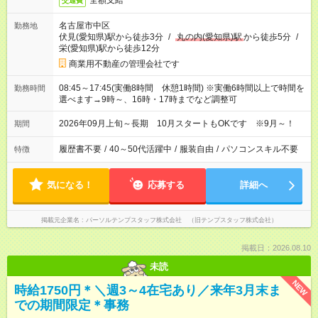
全額支給
交通費
名古屋市中区
勤務地
伏見(愛知県)駅から徒歩3分
/
丸の内(愛知県)駅
から徒歩5分
/
栄(愛知県)駅から徒歩12分
商業用不動産の管理会社です
08:45～17:45(実働8時間 休憩1時間) ※実働6時間以上で時間を
勤務時間
選べます→9時～、16時・17時までなど調整可
2026年09月上旬～長期 10月スタートもOKです ※9月～！
期間
履歴書不要
/
40～50代活躍中
/
服装自由
/
パソコンスキル不要
特徴
気になる！
応募する
詳細へ
掲載元企業名
パーソルテンプスタッフ株式会社 （旧テンプスタッフ株式会社）
掲載日：2026.08.10
未読
NEW
時給1750円＊＼週3～4在宅あり／来年3月末ま
での期間限定＊事務