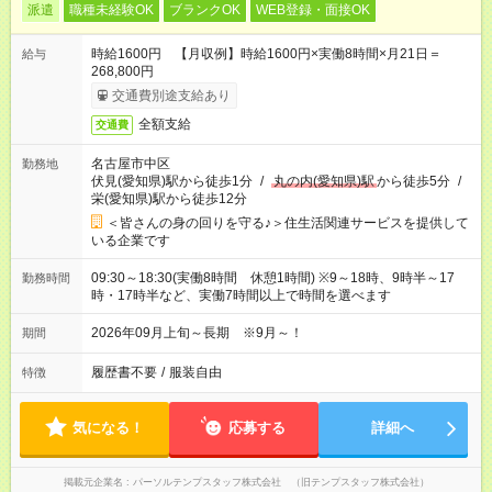
派遣
職種未経験OK
ブランクOK
WEB登録・面接OK
時給1600円 【月収例】時給1600円×実働8時間×月21日＝
給与
268,800円
交通費別途支給あり
全額支給
交通費
名古屋市中区
勤務地
伏見(愛知県)駅から徒歩1分
/
丸の内(愛知県)駅
から徒歩5分
/
栄(愛知県)駅から徒歩12分
＜皆さんの身の回りを守る♪＞住生活関連サービスを提供して
いる企業です
09:30～18:30(実働8時間 休憩1時間) ※9～18時、9時半～17
勤務時間
時・17時半など、実働7時間以上で時間を選べます
2026年09月上旬～長期 ※9月～！
期間
履歴書不要
/
服装自由
特徴
気になる！
応募する
詳細へ
掲載元企業名
パーソルテンプスタッフ株式会社 （旧テンプスタッフ株式会社）