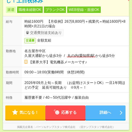
し！土日祝休み
派遣
職種未経験OK
ブランクOK
WEB登録・面接OK
時給1600円 【月収例】26万8,800円＋残業代＝時給1600円×8
給与
時間×月21日の場合
交通費別途支給あり
全額支給
交通費
名古屋市中区
勤務地
久屋大通駅から徒歩3分
/
丸の内(愛知県)駅
から徒歩5分
【業界大手】電気機器メーカーです♪
09:00～18:00(実働8時間 休憩1時間)
勤務時間
2026年09月上旬～長期 （お盆明けスタートOK）一旦1年間ほ
期間
どの予定 延長可能性あり ※9月～！
履歴書不要
/
40～50代活躍中
/
服装自由
特徴
気になる！
応募する
詳細へ
掲載元企業名
パーソルテンプスタッフ株式会社 （旧テンプスタッフ株式会社）