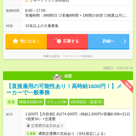
リモートリンク合同会社
8:00～17:00
勤務時間
実働時間：8時間/日 ◎実働8時間 + 1時間の休憩 ◎残業は月に
15h以内です ◎8:00-17:00もしくは9:00-18:00で働いていただき
ます。
10名以上の大量募集
特徴
気になる！
応募する
詳細へ
掲載元企業名
リモートリンク合同会社
掲載日：2026.08.10
未読
NEW
【直接雇用の可能性あり！高時給1600円！】メ
ーカーで一般事務
派遣
職種未経験OK
ブランクOK
WEB登録・面接OK
1,600円【月収例】約274,000円（時給1,600円×実働8.00h×21日
給与
+残業3h）+交通費
交通費別途支給あり
通勤交通費の支給あり（当社規定による）
交通費