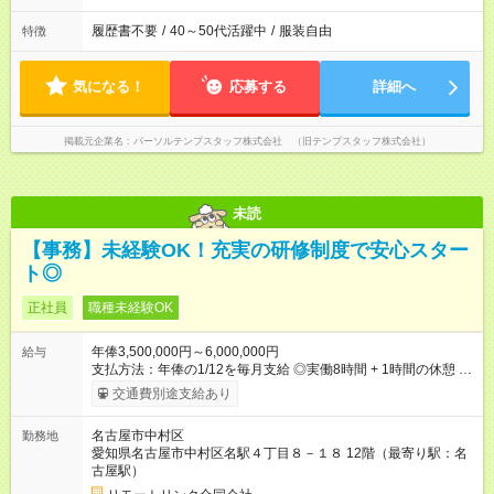
履歴書不要
/
40～50代活躍中
/
服装自由
特徴
気になる！
応募する
詳細へ
掲載元企業名
パーソルテンプスタッフ株式会社 （旧テンプスタッフ株式会社）
未読
【事務】未経験OK！充実の研修制度で安心スター
ト◎
正社員
職種未経験OK
年俸3,500,000円～6,000,000円
給与
支払方法：年俸の1/12を毎月支給 ◎実働8時間 + 1時間の休憩 ◎
残業は月に15h以内です ◎8:00-17:00もしくは9:00-18:00で働い
交通費別途支給あり
ていただきます。 【試用期間】試用期間なし
名古屋市中村区
勤務地
愛知県名古屋市中村区名駅４丁目８－１８ 12階（最寄り駅：名
古屋駅）