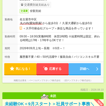
交通費別途支給あり
全額支給
交通費
名古屋市中区
勤務地
丸の内(愛知県)駅
から徒歩3分
/
久屋大通駅から徒歩5分
＜大手印刷会社グループ＞身近な商品を作っています！
09:00～18:00(実働8時間 休憩1時間) ※始業時間は固定、終わ
勤務時間
る時間は17時・17時半もOKです！
2026年09月上旬～長期 ※9月～！
期間
履歴書不要
/
40～50代活躍中
/
服装自由
/
パソコンスキル不要
特徴
気になる！
応募する
詳細へ
掲載元企業名
パーソルテンプスタッフ株式会社 （旧テンプスタッフ株式会社）
掲載日：2026.08.10
未読
NEW
未経験OK＜9月スタート＞社員サポート事務＼