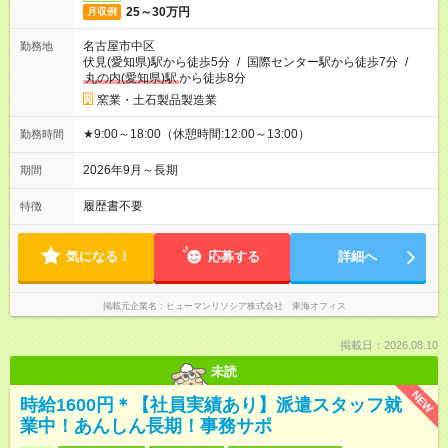
25～30万円
月収例
名古屋市中区
勤務地
伏見(愛知県)駅から徒歩5分
/
国際センター駅から徒歩7分
/
丸の内(愛知県)駅
から徒歩8分
窯業・土石製品製造業
★9:00～18:00（休憩時間:12:00～13:00）
勤務時間
2026年9月～長期
期間
履歴書不要
特徴
気になる！
応募する
詳細へ
掲載元企業名
ヒューマンリソシア株式会社 東海オフィス
掲載日：2026.08.10
未読
NEW
時給1600円＊【社員実績あり】派遣スタッフ就
業中！あんしん長期！事務サポ