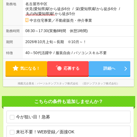
名古屋市中区
勤務地
伏見(愛知県)駅から徒歩6分
/
栄(愛知県)駅から徒歩6分
/
丸の内(愛知県)駅
から徒歩5分
中古住宅事業／不動産販売・仲介事業
08:30～17:30(実働8時間 休憩1時間)
勤務時間
2026年10月上旬～長期 ※10月～！
期間
40～50代活躍中
/
服装自由
/
パソコンスキル不要
特徴
気になる！
応募する
詳細へ
掲載元企業名
パーソルテンプスタッフ株式会社 （旧テンプスタッフ株式会社）
こちらの条件も追加しませんか？
今が狙い目！急募
来社不要！WEB登録／面接OK