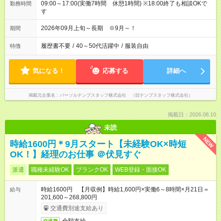
09:00～17:00(実働7時間 休憩1時間) ※18:00終了も相談OKで
勤務時間
す
2026年09月上旬～長期 ※9月～！
期間
履歴書不要
/
40～50代活躍中
/
服装自由
特徴
気になる！
応募する
詳細へ
掲載元企業名
パーソルテンプスタッフ株式会社 （旧テンプスタッフ株式会社）
掲載日：2026.08.10
未読
NEW
時給1600円＊9月スタート【未経験OK×時短
OK！】経理のお仕事 ＠伏見すぐ
派遣
職種未経験OK
ブランクOK
WEB登録・面接OK
時給1600円 【月収例】時給1,600円×実働6～8時間×月21日＝
給与
201,600～268,800円
交通費別途支給あり