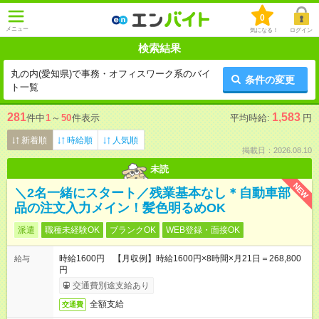
0
メニュー
気になる！
ログイン
検索結果
丸の内(愛知県)で事務・オフィスワーク系のバイ
条件の変更
ト一覧
281
1,583
件中
1
～
50
件表示
平均時給:
円
新着順
時給順
人気順
掲載日：2026.08.10
未読
NEW
＼2名一緒にスタート／残業基本なし＊自動車部
品の注文入力メイン！髪色明るめOK
派遣
職種未経験OK
ブランクOK
WEB登録・面接OK
時給1600円 【月収例】時給1600円×8時間×月21日＝268,800
給与
円
交通費別途支給あり
全額支給
交通費