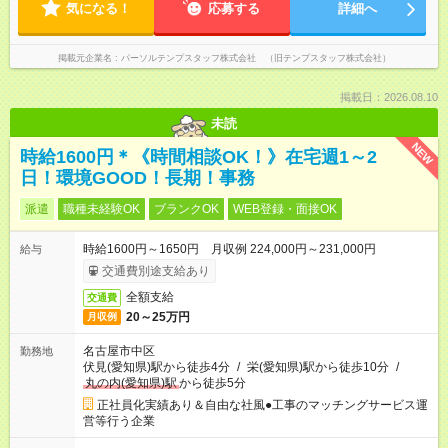
気になる！
応募する
詳細へ
掲載元企業名
パーソルテンプスタッフ株式会社 （旧テンプスタッフ株式会社）
掲載日：2026.08.10
未読
NEW
時給1600円＊《時間相談OK！》在宅週1～2
日！環境GOOD！長期！事務
派遣
職種未経験OK
ブランクOK
WEB登録・面接OK
時給1600円～1650円 月収例 224,000円～231,000円
給与
交通費別途支給あり
全額支給
交通費
20～25万円
月収例
名古屋市中区
勤務地
伏見(愛知県)駅から徒歩4分
/
栄(愛知県)駅から徒歩10分
/
丸の内(愛知県)駅
から徒歩5分
正社員化実績あり＆自由な社風●工事のマッチングサービス運
営等行う企業