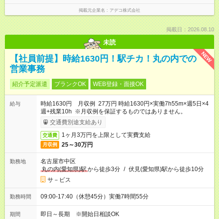
掲載元企業名
アデコ株式会社
掲載日：2026.08.10
未読
NEW
【社員前提】時給1630円！駅チカ！丸の内での
営業事務
紹介予定派遣
ブランクOK
WEB登録・面接OK
時給1630円 月収例 27万円 時給1630円×実働7h55m×週5日×4
給与
週+残業10h ※月収例を保証するものではありません。
交通費別途支給あり
1ヶ月3万円を上限として実費支給
交通費
25～30万円
月収例
名古屋市中区
勤務地
丸の内(愛知県)駅
から徒歩3分
/
伏見(愛知県)駅から徒歩10分
サ－ビス
09:00-17:40（休憩45分）実働7時間55分
勤務時間
即日～長期 ※開始日相談OK
期間