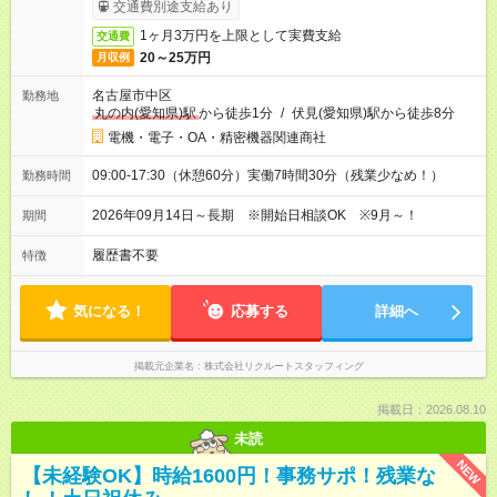
ービス利用可（利用条件有）
交通費別途支給あり
1ヶ月3万円を上限として実費支給
交通費
20～25万円
月収例
名古屋市中区
勤務地
丸の内(愛知県)駅
から徒歩1分
/
伏見(愛知県)駅から徒歩8分
電機・電子・OA・精密機器関連商社
09:00-17:30（休憩60分）実働7時間30分（残業少なめ！）
勤務時間
2026年09月14日～長期 ※開始日相談OK ※9月～！
期間
履歴書不要
特徴
気になる！
応募する
詳細へ
掲載元企業名
株式会社リクルートスタッフィング
掲載日：2026.08.10
未読
NEW
【未経験OK】時給1600円！事務サポ！残業な