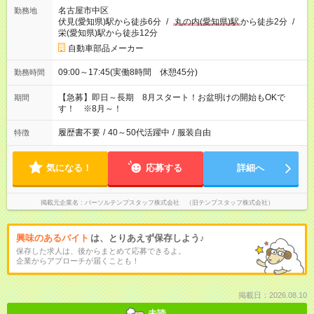
名古屋市中区
勤務地
伏見(愛知県)駅から徒歩6分
/
丸の内(愛知県)駅
から徒歩2分
/
栄(愛知県)駅から徒歩12分
自動車部品メーカー
09:00～17:45(実働8時間 休憩45分)
勤務時間
【急募】即日～長期 8月スタート！お盆明けの開始もOKで
期間
す！ ※8月～！
履歴書不要
/
40～50代活躍中
/
服装自由
特徴
気になる！
応募する
詳細へ
掲載元企業名
パーソルテンプスタッフ株式会社 （旧テンプスタッフ株式会社）
興味のあるバイト
は、とりあえず保存しよう♪
保存した求人は、後からまとめて応募できるよ。
企業からアプローチが届くことも！
掲載日：2026.08.10
未読