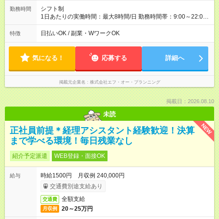
シフト制
勤務時間
1日あたりの実働時間：最大8時間/日 勤務時間帯：9:00～22:00
【シフト例】 ・9:00～18:00 ・13:00～22:00 ■週5日～OK ■1日
8時間（休憩1時間） 時間帯の相談OKでプライベートも充実 ※残
日払いOK / 副業・WワークOK
特徴
業は一切ありません！ 土日祝を含む週5日のフルタイム勤務（週
休2日制）となりますが、 平日休みの曜日はほぼ希望通りに取得
可能です◎
気になる！
応募する
詳細へ
掲載元企業名
株式会社エフ・オー・プランニング
掲載日：2026.08.10
未読
NEW
正社員前提＊経理アシスタント経験歓迎！決算
まで学べる環境！毎日残業なし
紹介予定派遣
WEB登録・面接OK
時給1500円 月収例 240,000円
給与
交通費別途支給あり
全額支給
交通費
20～25万円
月収例