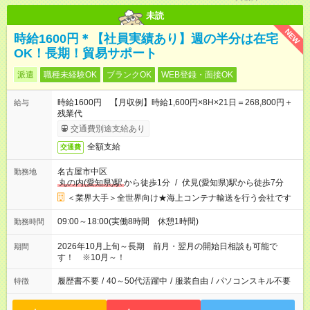
未読
NEW
時給1600円＊【社員実績あり】週の半分は在宅
OK！長期！貿易サポート
派遣
職種未経験OK
ブランクOK
WEB登録・面接OK
時給1600円 【月収例】時給1,600円×8H×21日＝268,800円＋
給与
残業代
交通費別途支給あり
全額支給
交通費
名古屋市中区
勤務地
丸の内(愛知県)駅
から徒歩1分
/
伏見(愛知県)駅から徒歩7分
＜業界大手＞全世界向け★海上コンテナ輸送を行う会社です
09:00～18:00(実働8時間 休憩1時間)
勤務時間
2026年10月上旬～長期 前月・翌月の開始日相談も可能で
期間
す！ ※10月～！
履歴書不要
/
40～50代活躍中
/
服装自由
/
パソコンスキル不要
特徴