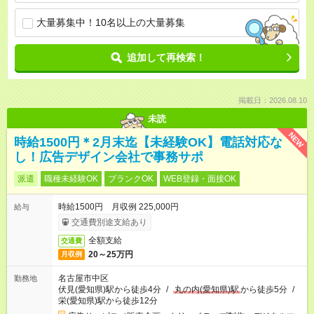
大量募集中！10名以上の大量募集
追加して再検索！
掲載日：2026.08.10
未読
NEW
時給1500円＊2月末迄【未経験OK】電話対応な
し！広告デザイン会社で事務サポ
派遣
職種未経験OK
ブランクOK
WEB登録・面接OK
時給1500円 月収例 225,000円
給与
交通費別途支給あり
全額支給
交通費
20～25万円
月収例
名古屋市中区
勤務地
伏見(愛知県)駅から徒歩4分
/
丸の内(愛知県)駅
から徒歩5分
/
栄(愛知県)駅から徒歩12分