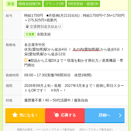
派遣
職種未経験OK
ブランクOK
WEB登録・面接OK
時給1750円 ■月収例(月21日出社)：時給1750円×7.5h×1750円
給与
＝275,625円+残業代
交通費別途支給あり
全額支給
交通費
名古屋市中区
勤務地
伏見(愛知県)駅から徒歩4分
/
丸の内(愛知県)駅
から徒歩5分
/
栄(愛知県)駅から徒歩12分
■部品から工場DXまで＊現場を動かす商社力／産業機器・専
門商社
09:00～17:30(実働7時間30分 休憩1時間)
勤務時間
2026年09月上旬～長期 2027年3月末まで！前倒し即日スター
期間
トもOKです！ ※9月～！
履歴書不要
/
40～50代活躍中
/
服装自由
特徴
気になる！
応募する
詳細へ
掲載元企業名
パーソルテンプスタッフ株式会社 （旧テンプスタッフ株式会社）