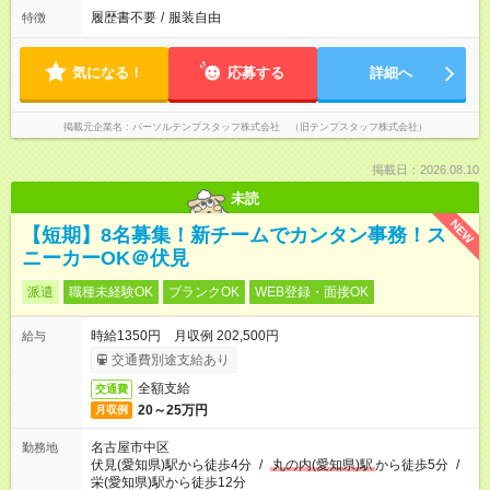
履歴書不要
/
服装自由
特徴
気になる！
応募する
詳細へ
掲載元企業名
パーソルテンプスタッフ株式会社 （旧テンプスタッフ株式会社）
掲載日：2026.08.10
未読
NEW
【短期】8名募集！新チームでカンタン事務！ス
ニーカーOK＠伏見
派遣
職種未経験OK
ブランクOK
WEB登録・面接OK
時給1350円 月収例 202,500円
給与
交通費別途支給あり
全額支給
交通費
20～25万円
月収例
名古屋市中区
勤務地
伏見(愛知県)駅から徒歩4分
/
丸の内(愛知県)駅
から徒歩5分
/
栄(愛知県)駅から徒歩12分