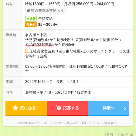
時給1600円～1650円 月収例 256,000円～264,000円
給与
交通費別途支給あり
全額支給
交通費
25～30万円
月収例
名古屋市中区
勤務地
伏見(愛知県)駅から徒歩4分
/
栄(愛知県)駅から徒歩10分
/
丸の内(愛知県)駅
から徒歩5分
正社員化実績あり＆自由な社風●工事のマッチングサービス運
営等行う企業
09:00～18:00(実働8時間 休憩1時間) ※17:00終了も相談OKで
勤務時間
す
2026年10月上旬～長期 ※10月～！
期間
履歴書不要
/
40～50代活躍中
/
服装自由
特徴
気になる！
応募する
詳細へ
掲載元企業名
パーソルテンプスタッフ株式会社 （旧テンプスタッフ株式会社）
掲載日：2026.08.10