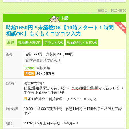
掲載日：2026.08.10
未読
NEW
時給1650円＊未経験OK【10時スタート！時間
相談OK】もくもくコツコツ入力
派遣
職種未経験OK
ブランクOK
WEB登録・面接OK
時給1650円 月収例 231,000円
給与
交通費別途支給あり
全額支給
交通費
20～25万円
月収例
名古屋市中区
勤務地
伏見(愛知県)駅から徒歩4分
/
丸の内(愛知県)駅
から徒歩12分
/
栄(愛知県)駅から徒歩12分
不動産仲介・賃貸管理・リノベーションなど
10:00～18:00(実働7時間 休憩1時間) ※17時終了の相談も可能
勤務時間
です
2026年09月上旬～長期 ※9月～！
期間