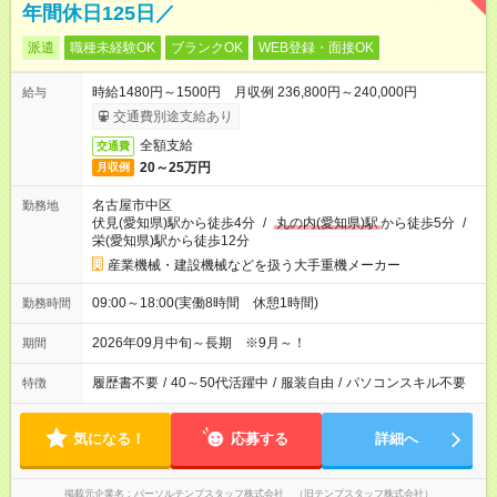
年間休日125日／
派遣
職種未経験OK
ブランクOK
WEB登録・面接OK
時給1480円～1500円 月収例 236,800円～240,000円
給与
交通費別途支給あり
全額支給
交通費
20～25万円
月収例
名古屋市中区
勤務地
伏見(愛知県)駅から徒歩4分
/
丸の内(愛知県)駅
から徒歩5分
/
栄(愛知県)駅から徒歩12分
産業機械・建設機械などを扱う大手重機メーカー
09:00～18:00(実働8時間 休憩1時間)
勤務時間
2026年09月中旬～長期 ※9月～！
期間
履歴書不要
/
40～50代活躍中
/
服装自由
/
パソコンスキル不要
特徴
気になる！
応募する
詳細へ
掲載元企業名
パーソルテンプスタッフ株式会社 （旧テンプスタッフ株式会社）