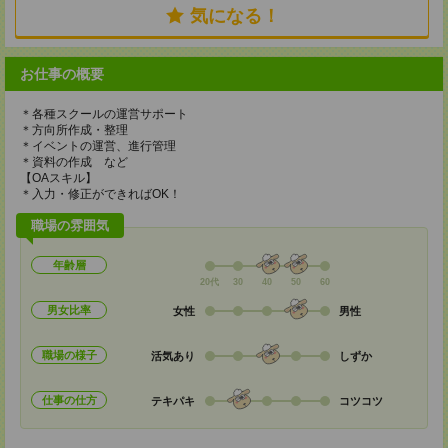
気になる！
お仕事の概要
＊各種スクールの運営サポート
＊方向所作成・整理
＊イベントの運営、進行管理
＊資料の作成 など
【OAスキル】
＊入力・修正ができればOK！
職場の雰囲気
年齢層
20代
30
40
50
60
男女比率
女性
男性
職場の様子
活気あり
しずか
仕事の仕方
テキパキ
コツコツ