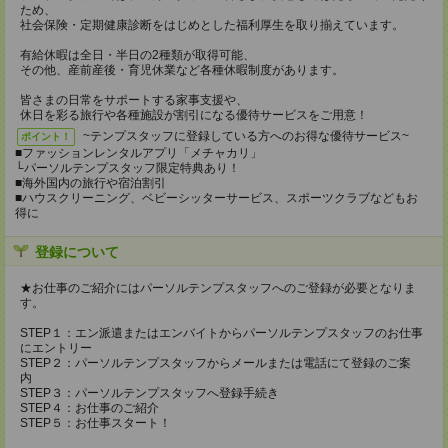
ため、
社会保険・定期健康診断をはじめとした福利厚生を取り揃えています。
有給休暇は全日・半日の2種類が取得可能、
その他、産前産後・育児休業など各種休暇制度があります。
皆さまの日常をサポートする家事支援や、
休日を彩る旅行や各種施設が割引になる優待サービスをご用意！
~テンプスタッフに登録している方へのお得な優待サービス~
ポイント！
■ファッションレンタルアプリ「メチャカリ」
└パーソルテンプスタッフ限定特典あり！
■海外国内の旅行や宿泊割引
■ハウスクリーニング、ベビーシッターサービス、スポーツクラブなどもお
得に
登録について
★お仕事のご紹介にはパーソルテンプスタッフへのご登録が必要となりま
す。
STEP１：エン派遣またはエンバイトからパーソルテンプスタッフのお仕事
にエントリー
STEP２：パーソルテンプスタッフからメールまたは電話にて登録のご案
内
STEP３：パーソルテンプスタッフへ登録手続き
STEP４：お仕事のご紹介
STEP５：お仕事スタート！