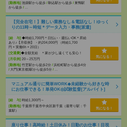
気になる！
[勤務地]
池袋駅から徒歩
/
駒込駅から徒歩
/
巣鴨駅
から徒歩
/
…
【完全在宅！】難しい業務なし＆電話なし！ゆっく
りの11時～時短＊データ入力・事務[派遣]
[給 与]
◆時給1,700円＊日払い・週払いOK＊昇給
あり♪【月収例】 ・約204,000円 （時給1,700
円 × 実働6h × 20日）
[交通費]
◆全額支給 ＊家が少し遠くても安心！
気になる！
[月収例]
20～25万円
[勤務地]
竹芝駅から徒歩2分
/
浜松町駅から徒歩4分
/
大門(東京都)駅から徒歩5分
/
…
マニュアル通りに簡単WORK◆未経験から好きな時
にお仕事できる！単発OK◎試験監督[アルバイト]
[給 与]
時給1,300円～
[勤務地]
千葉県千葉市中央区新千葉（最寄り駅：千
気になる！
葉駅）
座り仕事！高時給！土日休み！日勤のお仕事！目視