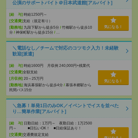
公演のサポートバイト＠日本武道館[アルバイト]
[給 与]
時給1250円～
[交通費]
支給（規定有り）
気になる！
[勤務地]
九段下駅から徒歩5分
/
竹橋駅から徒歩10
分
/
神保町駅から徒歩15分
/
…
＼電話なし／チームで対応のコツモク入力！未経験
歓迎[派遣]
[給 与]
時給1600円 月収例 240,000円+残業代
[交通費]
全額支給
[月収例]
20～25万円
気になる！
[勤務地]
海浜幕張駅から徒歩4分
/
幕張本郷駅から
民間バス15分
＼急募！単発1日のみOK／イベントでイスを並べた
り…簡単作業[アルバイト]
[給 与]
日勤日給：1万円～ 夜勤日給：1万2500
円～ ■日払いOK！ ■日給保証あり！
[交通費]
交通費規定支給