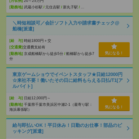
[月収例]
20～25万円
[勤務地]
武蔵小杉駅
/
元住吉駅
/
新丸子駅
/
…
＼時短相談可／会計ソフト入力や請求書チェック@
船橋[派遣]
[給 与]
時給1800円＋交
[交通費]
交通費支給有
気になる！
[勤務地]
京成船橋駅から徒歩5分
/
船橋駅から徒歩7
分
東京ゲームショウでイベントスタッフ★日給12000円
☆来社不要！働いたその日に給料もらえる日払/T1[ア
ルバイト]
[給 与]
日給12,000円～
[勤務地]
千葉県千葉市美浜区中瀬2-1（最寄り駅：
気になる！
海浜幕張駅）
給与即払いOK！平日休み！日勤のお仕事！部品のピ
ッキング[派遣]