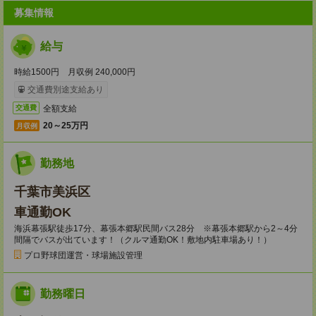
募集情報
給与
時給1500円 月収例 240,000円
交通費別途支給あり
全額支給
交通費
20～25万円
月収例
勤務地
千葉市美浜区
車通勤OK
海浜幕張駅徒歩17分、幕張本郷駅民間バス28分 ※幕張本郷駅から2～4分
間隔でバスが出ています！（クルマ通勤OK！敷地内駐車場あり！）
プロ野球団運営・球場施設管理
勤務曜日