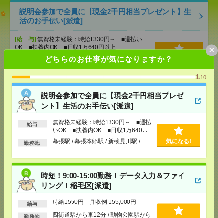
説明会参加で全員に【現金2千円相当プレゼント】生
活のお手伝い[派遣]
[給 与]
無資格未経験：時給1330円～ ■週払い
OK ■扶養内OK ■日収1万640円以上
×
[交通費]
交通費全額支給
どちらのお仕事が気になりますか？
気になる！
[勤務地]
幕張駅
/
幕張本郷駅
/
新検見川駅
/
…
1
/10
時短！9:00-15:00勤務！データ入力＆ファイリング！
説明会参加で全員に【現金2千円相当プレゼ
稲毛区[派遣]
ント】生活のお手伝い[派遣]
[給 与]
時給1550円 月収例 155,000円
無資格未経験：時給1330円～ ■週払
給与
いOK ■扶養内OK ■日収1万640円
[交通費]
支給あり
以上
[月収例]
15～20万円
幕張駅 / 幕張本郷駅 / 新検見川駅 / …
気になる!
勤務地
気になる！
[勤務地]
四街道駅から車12分
/
動物公園駅から車12
分
時短！9:00-15:00勤務！データ入力＆ファイ
基本17時40分まで＊未経験スタートOK＊データ入力
リング！稲毛区[派遣]
など[派遣]
時給1550円 月収例 155,000円
給与
[給 与]
時給1500円＋交 【月収例】237,500円
四街道駅から車12分 / 動物公園駅から
勤務地