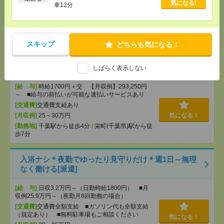
～ ■給与の前払いが可能な速払いサービスあり
気になる!
車12分
[交通費]
交通費支給あり
気になる！
[月収例]
20～25万円
[勤務地]
若葉駅からバス15分
スキップ
どちらも気になる！
＜高時給1700円＞人気の事務＊駅近でアクセス良好
[派遣]
しばらく表示しない
[給 与]
時給1700円＋交 【月収例】293,250円
～ ■給与の前払いが可能な速払いサービスあり
[交通費]
交通費支給あり
[月収例]
25～30万円
気になる！
[勤務地]
千葉駅から徒歩4分
/
栄町(千葉県)駅から徒
歩7分
入浴ナシ＊夜勤でゆったり見守りだけ＊週1日～無理
なく働ける[派遣]
[給 与]
日収3.2万円～（日勤時給1800円） ■月
収例25.9万円～（夜勤月8回勤務の場合）
[交通費]
交通費全額支給 ■ガソリン代も全額支給
（規定あり） ■無料駐車場もご相談ください
気になる！