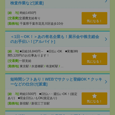
検査作業など[派遣]
[給 与]
時給1450円
[交通費]
交通費支給有り
気になる！
[勤務地]
千葉県千葉市花見川区徒歩10分
＜1日～OK！＞あの有名企業も！展示会や株主総会
のお手伝い！[アルバイト]
[給 与]
■日給16,840円～ ■日払いOK ■実働3時
間5,120円のお仕事あります！
[交通費]
一部支給
気になる！
[勤務地]
東京駅
/
水道橋駅
/
有楽町駅
/
…
短時間シフトあり！WEBでサクッと登録OK＊クッキ
ーなどの仕分け[派遣]
[給 与]
時給1500円 ■日払い・週払いOK！(規定
あり) ■現金日払いもOK(規定あり)
気になる！
[勤務地]
新宿駅
/
新宿三丁目駅