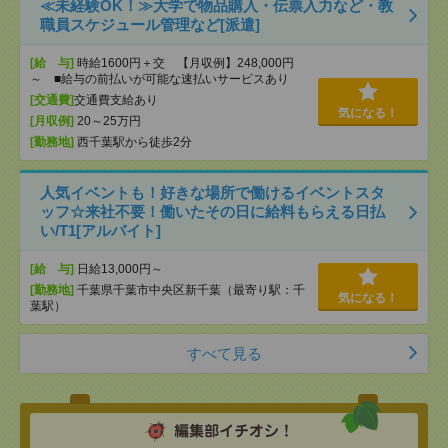
≪未経験OK！≫大学で物品購入・伝票入力など・教
職員スケジュール管理など[派遣]
[給 与]
時給1600円＋交 【月収例】248,000円
～ ■給与の前払いが可能な速払いサービスあり
[交通費]
交通費支給あり
気になる！
[月収例]
20～25万円
[勤務地]
西千葉駅から徒歩2分
人気イベントも！好きな場所で働けるイベントスタ
ッフ☆来社不要！働いたその日に給料もらえる日払
い/T1[アルバイト]
[給 与]
日給13,000円～
[勤務地]
千葉県千葉市中央区新千葉（最寄り駅：千
気になる！
葉駅）
すべて見る