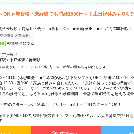
～OK≫無資格・未経験でも時給1500円～！土日祝休みもOK
資格未経験：時給1500円～ ■週払いOK ■扶養内OK ■日収1万2000円以上
交通費別途支給あり
交通費全額支給
通費
浜市戸塚区
塚駅
/
東戸塚駅
/
舞岡駅
≪自宅からドアtoドアで30分以内！≫ご希望の勤務地を紹介します。
00～18:00（休憩60分） ■ご希望があれば下記シフトもOK！ 早番 7:00～16:00 遅
勤 16:30～翌9:30 「家族と休みを合わせたい」 「余裕を持って夕飯の準備
業はしたくない」 など、ご希望を教えてくださいね。 ※Wワーク希望の方へ
する勤務時間と、もう1つのお仕事の勤務時間。 合計で週40時間を超える場
8月中のスタートOK！急募！】2カ月～ ■8月～、9月スタートもOK！
歴書不要
/
40～50代活躍中
/
服装自由
/
シフト勤務
/
10名以上の大量募集
/
電話対応
要