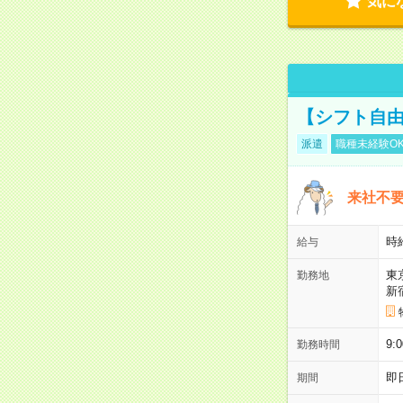
気に
【シフト自由
派遣
職種未経験O
来社不要
時
給与
東
勤務地
新
9:
勤務時間
即
期間