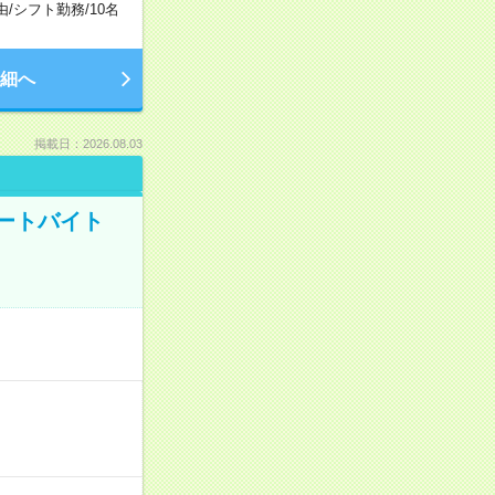
由
/
シフト勤務
/
10名
細へ
掲載日：2026.08.03
ートバイト