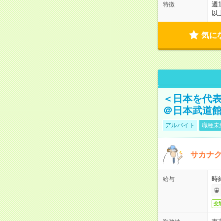
週
特徴
以
気に
＜日本を代
＠日本武道
アルバイト
職種未
サカナク
時
給与
交