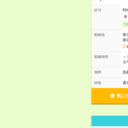
時
給与
交
東
勤務地
後
＜
勤務時間
る
急
期間
週
特徴
気に