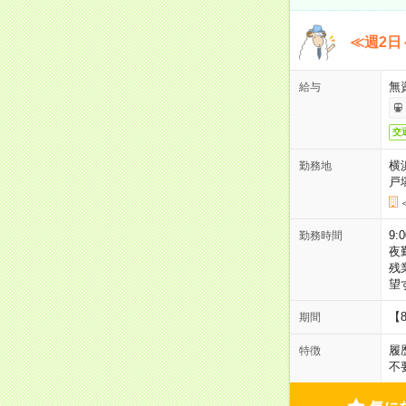
≪週2日
無
給与
交
横
勤務地
戸
9:
勤務時間
夜
残
望
【
期間
履
特徴
不