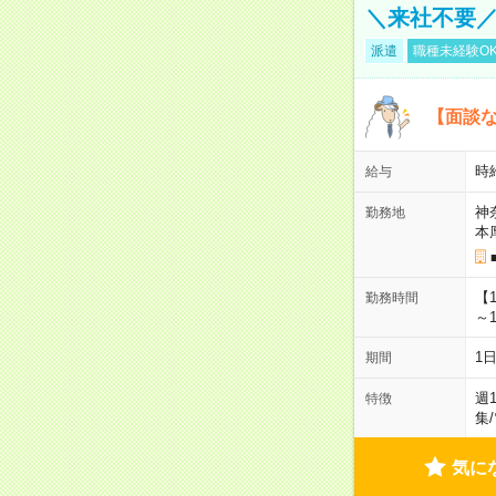
＼来社不要／
派遣
職種未経験O
【面談な
時給
給与
神
勤務地
本
【
勤務時間
～1
1
期間
週
特徴
集
/
気に