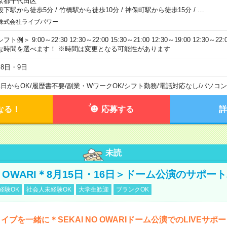
京都千代田区
段下駅から徒歩5分
/
竹橋駅から徒歩10分
/
神保町駅から徒歩15分
/
…
株式会社ライブパワー
フト例＞ 9:00～22:30 12:30～22:00 15:30～21:00 12:30～19:00 12:30
な時間を選べます！ ※時間は変更となる可能性があります
月8日・9日
1日からOK
/
履歴書不要
/
副業・WワークOK
/
シフト勤務
/
電話対応なし
/
パソコン
なる！
応募する
詳
未読
NO OWARI＊8月15日・16日＞ドーム公演のサポー
経験OK
社会人未経験OK
大学生歓迎
ブランクOK
イブを一緒に＊SEKAI NO OWARIドーム公演でのLIVEサポ