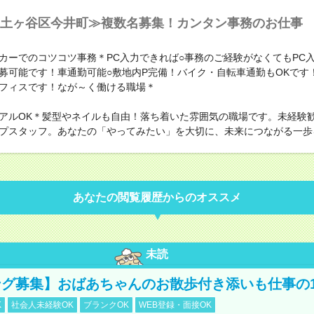
土ヶ谷区今井町≫複数名募集！カンタン事務のお仕事
カーでのコツコツ事務＊PC入力できれば○事務のご経験がなくてもPC
募可能です！車通勤可能○敷地内P完備！バイク・自転車通勤もOKです
フィスです！なが～く働ける職場＊
アルOK＊髪型やネイルも自由！落ち着いた雰囲気の職場です。未経験
プスタッフ。あなたの「やってみたい」を大切に、未来につながる一歩
あなたの閲覧履歴からのオススメ
未読
グ募集】おばあちゃんのお散歩付き添いも仕事の
K
社会人未経験OK
ブランクOK
WEB登録・面接OK