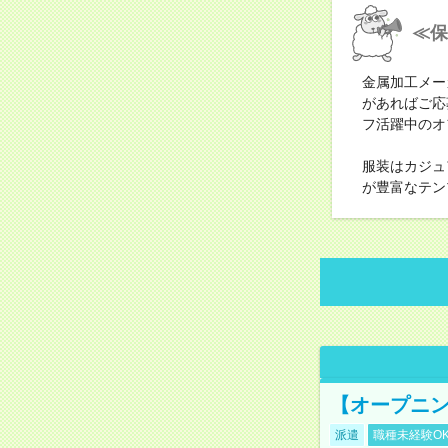
≪保
金属加工メー
があればご応
フ活躍中のオ
服装はカジュ
が豊富なテン
【オープニン
派遣
職種未経験O