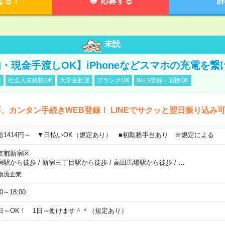
なる！
応募する
詳
未読
・現金手渡しOK】iPhoneなどスマホの充電を繋
K
社会人未経験OK
大学生歓迎
ブランクOK
WEB登録・面接OK
、カンタン手続きWEB登録！ LINEでサクッと翌日振り込み
給1414円～ ▼日払いOK（規定あり） ■初勤務手当あり ※規定による
京都新宿区
宿駅から徒歩
/
新宿三丁目駅から徒歩
/
高田馬場駅から徒歩
/
…
物流企業
00～18:00
日～OK！ 1日～働けます＾＾（規定あり）