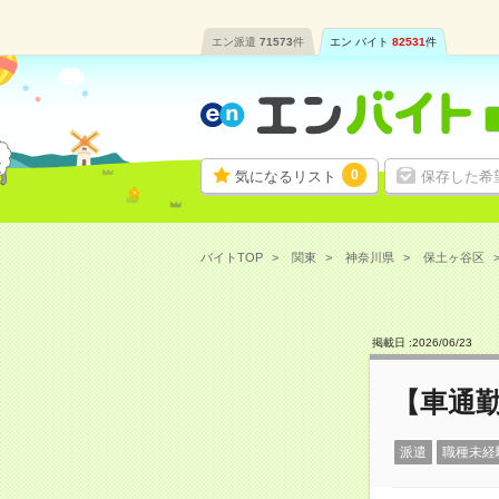
エン派遣
71573
件
エン バイト
82531
件
0
気になるリスト
保存した希
バイトTOP
関東
神奈川県
保土ヶ谷区
掲載日 :
2026
/
06
/
23
【車通勤
派遣
職種未経