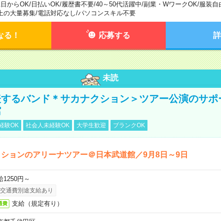
1日からOK
/
日払いOK
/
履歴書不要
/
40～50代活躍中
/
副業・WワークOK
/
服装自
上の大量募集
/
電話対応なし
/
パソコンスキル不要
なる！
応募する
詳
未読
表するバンド＊サカナクション＞ツアー公演のサポ
館
経験OK
社会人未経験OK
大学生歓迎
ブランクOK
ションのアリーナツアー＠日本武道館／9月8日～9日
給1250円～
交通費別途支給あり
支給（規定有り）
通費