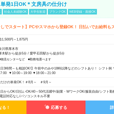
単発1日OK＊文房具の仕分け
K
社会人未経験OK
大学生歓迎
ブランクOK
WEB登録・面接OK
しでスタート】PCやスマホから登録OK！ 日払いでお給料も
1,500円～1,875円
奈川県厚木市
厚木駅から徒歩5分
/
愛甲石田駅から徒歩5分
■物流センターなど ■勤務地選べます
1日3時間～も相談OK!】午前中のみや18時以降などのシフトあり！ シフト例 ▼9:00
7:00 ▼10:00～19:00 ▼18:00～21:00
日だけの単発OK！＃8月～ ＃9月～
1日からOK
/
日払いOK
/
40～50代活躍中
/
副業・WワークOK
/
服装自由
/
シフト勤
電話対応なし
/
パソコンスキル不要
なる！
応募する
詳