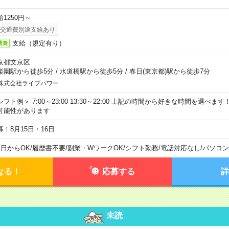
給1250円～
交通費別途支給あり
支給（規定有り）
通費
京都文京区
楽園駅から徒歩5分
/
水道橋駅から徒歩5分
/
春日(東京都)駅から徒歩7分
株式会社ライブパワー
シフト例＞ 7:00～23:00 13:30～22:00 上記の時間から好きな時間を選べま
可能性があります
募！8月15日・16日
1日からOK
/
履歴書不要
/
副業・WワークOK
/
シフト勤務
/
電話対応なし
/
パソコン
なる！
応募する
詳
未読