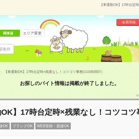
【車通勤OK】17時台定時
会員登録
エリア変更
関東版
望条件
【車通勤OK】17時台定時×残業なし！コツコツ事務(110383007）
お探しのバイト情報は掲載が終了しました。
N
OK】17時台定時×残業なし！コツコツ
験OK
ブランクOK
WEB登録・面接OK