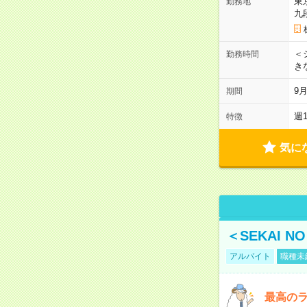
東
勤務地
九
＜シ
勤務時間
き
9
期間
週
特徴
気に
＜SEKAI 
アルバイト
職種未
最高のラ