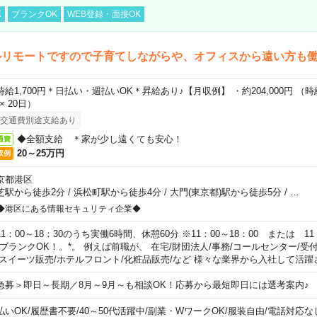
K
ブランクOK
WEB登録・面接OK
ルリモートですので子育てしながらや、オフィスから遠い方も
時給1,700円＊日払い・週払いOK＊昇給あり♪【月収例】 ・約204,000円 （時給1
 × 20日）
交通費別途支給あり
◆全額支給 ＊家が少し遠くても安心！
通費
20～25万円
収例
京都港区
芝駅から徒歩2分
/
浜松町駅から徒歩4分
/
大門(東京都)駅から徒歩5分
/
…
◆港区にある情報セキュリティ企業◆
11：00～18：30のうち実働6時間、休憩60分 ※11：00～18：00 または 11
。ブランクOK！。*。 例えば前職が、 在宅/財団法人/事務/コールセンター/受
 スイーツ販売/ホテルフロント/化粧品販売/など 様々な業界から入社して活躍
急募＞即日～長期／8月～9月～も相談OK！応募から最短即日には選考案内♪
払いOK
/
履歴書不要
/
40～50代活躍中
/
副業・WワークOK
/
服装自由
/
電話対応な