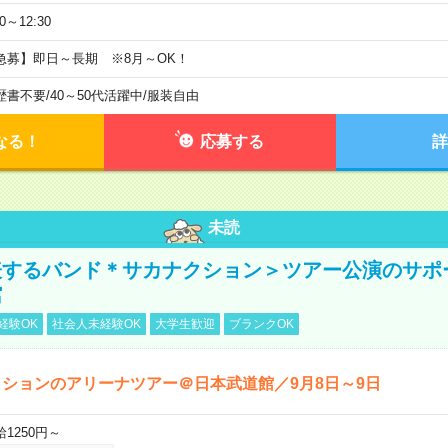
30～12:30
急募】即日～長期 ※8月～OK！
歴書不要
/
40～50代活躍中
/
服装自由
なる！
応募する
詳
未読
表するバンド＊サカナクション＞ツアー公演のサポ
館
経験OK
社会人未経験OK
大学生歓迎
ブランクOK
ションのアリーナツアー＠日本武道館／9月8日～9日
給1250円～