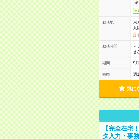
交
東
勤務地
九
＜シ
勤務時間
き
9
期間
週
特徴
気に
【完全在宅！
タ入力・事