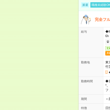
派遣
職種未経験O
完全フ
◆
給与
6h
交
月
東
勤務地
竹
◆
勤務時間
*
フ
＜
期間
日
特徴