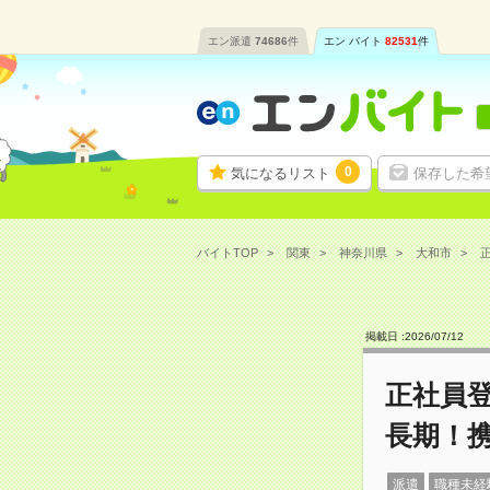
エン派遣
74686
件
エン バイト
82531
件
0
気になるリスト
保存した希
バイトTOP
関東
神奈川県
大和市
掲載日 :
2026
/
07
/
12
正社員
長期！
派遣
職種未経