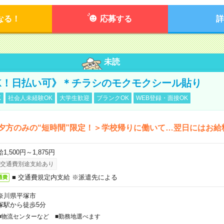
なる！
応募する
詳
未読
K！日払い可》＊チラシのモクモクシール貼り
K
社会人未経験OK
大学生歓迎
ブランクOK
WEB登録・面接OK
夕方のみの“短時間”限定！＞学校帰りに働いて…翌日にはお給
1,500円～1,875円
交通費別途支給あり
■ 交通費規定内支給 ※派遣先による
通費
奈川県平塚市
塚駅から徒歩5分
■物流センターなど ■勤務地選べます