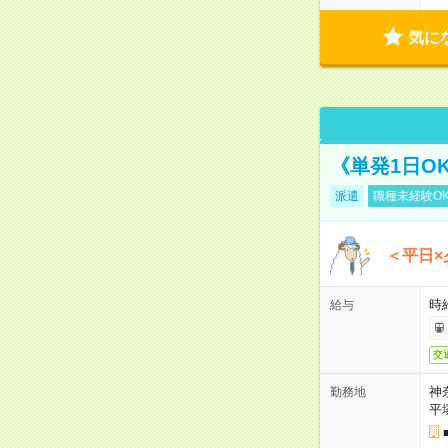
気に
《単発1日O
派遣
職種未経験O
＜平日×
時給
給与
交
神
勤務地
平