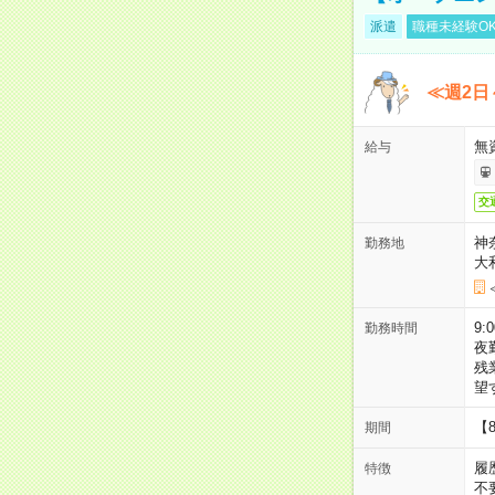
派遣
職種未経験O
≪週2日
無
給与
交
神
勤務地
大
9:
勤務時間
夜
残
望
【
期間
履
特徴
不