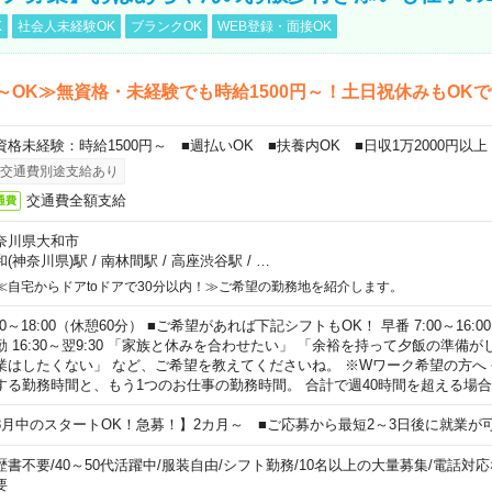
K
社会人未経験OK
ブランクOK
WEB登録・面接OK
～OK≫無資格・未経験でも時給1500円～！土日祝休みもOK
資格未経験：時給1500円～ ■週払いOK ■扶養内OK ■日収1万2000円以上
交通費別途支給あり
交通費全額支給
通費
奈川県大和市
和(神奈川県)駅
/
南林間駅
/
高座渋谷駅
/
…
≪自宅からドアtoドアで30分以内！≫ご希望の勤務地を紹介します。
00～18:00（休憩60分） ■ご希望があれば下記シフトもOK！ 早番 7:00～16:00 遅
勤 16:30～翌9:30 「家族と休みを合わせたい」 「余裕を持って夕飯の準備
業はしたくない」 など、ご希望を教えてくださいね。 ※Wワーク希望の方へ
する勤務時間と、もう1つのお仕事の勤務時間。 合計で週40時間を超える場
8月中のスタートOK！急募！】2カ月～ ■ご応募から最短2～3日後に就業が
歴書不要
/
40～50代活躍中
/
服装自由
/
シフト勤務
/
10名以上の大量募集
/
電話対応
要