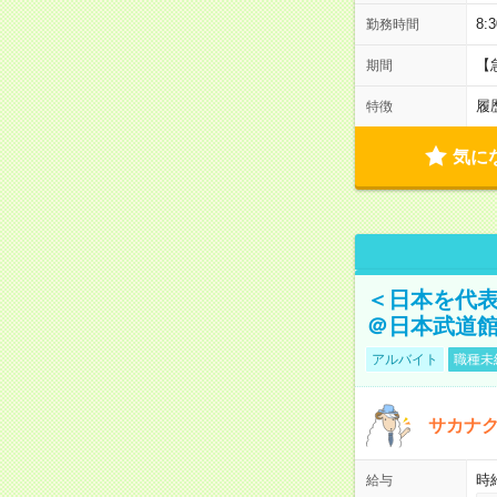
8:
勤務時間
【
期間
履
特徴
気に
＜日本を代
＠日本武道
アルバイト
職種未
サカナク
時
給与