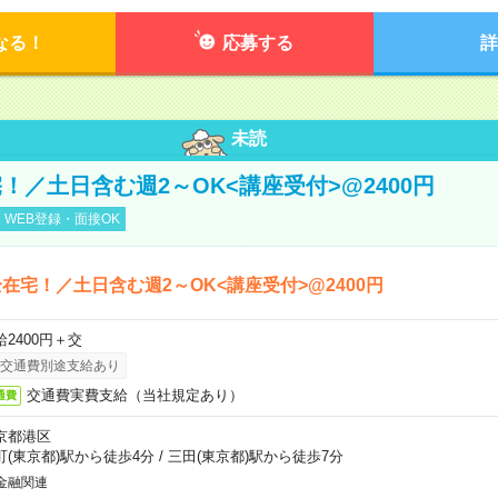
なる！
応募する
詳
未読
！／土日含む週2～OK<講座受付>@2400円
WEB登録・面接OK
在宅！／土日含む週2～OK<講座受付>@2400円
給2400円＋交
交通費別途支給あり
交通費実費支給（当社規定あり）
通費
京都港区
町(東京都)駅から徒歩4分
/
三田(東京都)駅から徒歩7分
金融関連