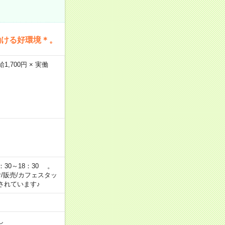
働ける好環境＊。
,700円 × 実働
：30～18：30 。
付/販売/カフェスタッ
されています♪
し