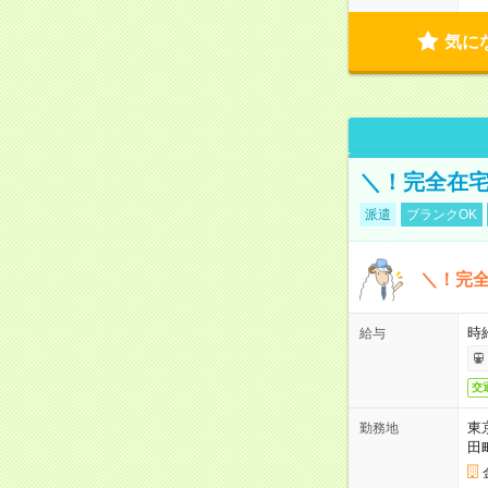
気に
＼！完全在宅
派遣
ブランクOK
＼！完全
時
給与
交
東
勤務地
田