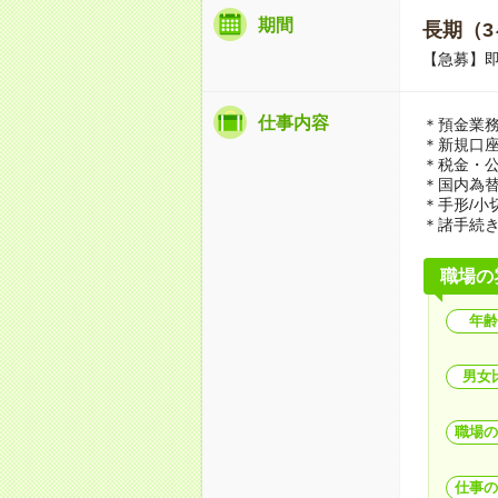
期間
長期（3
【急募】
仕事内容
＊預金業務
＊新規口
＊税金・
＊国内為
＊手形/小
＊諸手続き
職場の
年齢
男女
職場の
仕事の