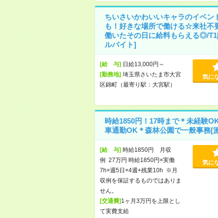
ちいさいかわいいキャラのイベン
も！好きな場所で働ける☆来社不
働いたその日に給料もらえる◎/T1
ルバイト]
[給 与]
日給13,000円～
[勤務地]
埼玉県さいたま市大宮
気に
区錦町（最寄り駅：大宮駅）
時給1850円！17時まで＊未経験O
車通勤OK＊森林公園で一般事務[派
[給 与]
時給1850円 月収
例 27万円 時給1850円×実働
気に
7h×週5日×4週+残業10h ※月
収例を保証するものではありま
せん。
[交通費]
1ヶ月3万円を上限とし
て実費支給