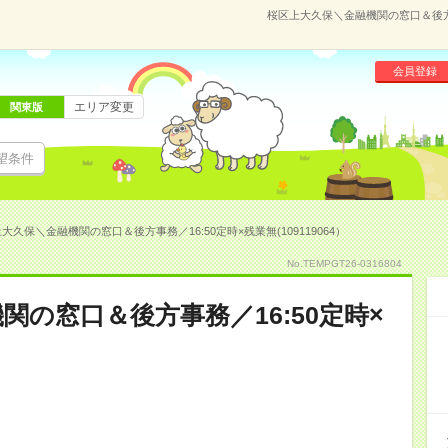
桜区上大久保＼金融機関の窓口＆後方事務
会員登録
エリア変更
関東版
望条件
大久保＼金融機関の窓口＆後方事務／16:50定時×残業無(109119064）
No.TEMPGT26-0316804
関の窓口＆後方事務／16:50定時×