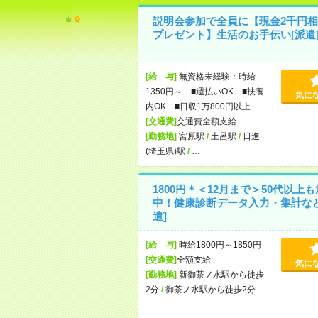
説明会参加で全員に【現金2千円相
プレゼント】生活のお手伝い[派遣
[給 与]
無資格未経験：時給
1350円～ ■週払いOK ■扶養
気に
内OK ■日収1万800円以上
[交通費]
交通費全額支給
[勤務地]
宮原駅
/
土呂駅
/
日進
(埼玉県)駅
/
…
1800円＊＜12月まで＞50代以上
中！健康診断データ入力・集計など
遣]
[給 与]
時給1800円～1850円
[交通費]
全額支給
気に
[勤務地]
新御茶ノ水駅から徒歩
2分
/
御茶ノ水駅から徒歩2分