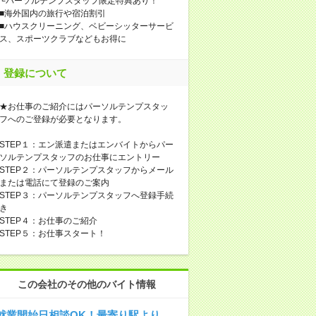
└パーソルテンプスタッフ限定特典あり！
■海外国内の旅行や宿泊割引
■ハウスクリーニング、ベビーシッターサービ
ス、スポーツクラブなどもお得に
登録について
★お仕事のご紹介にはパーソルテンプスタッ
フへのご登録が必要となります。
STEP１：エン派遣またはエンバイトからパー
ソルテンプスタッフのお仕事にエントリー
STEP２：パーソルテンプスタッフからメール
または電話にて登録のご案内
STEP３：パーソルテンプスタッフへ登録手続
き
STEP４：お仕事のご紹介
STEP５：お仕事スタート！
この会社のその他のバイト情報
就業開始日相談OK！最寄り駅より