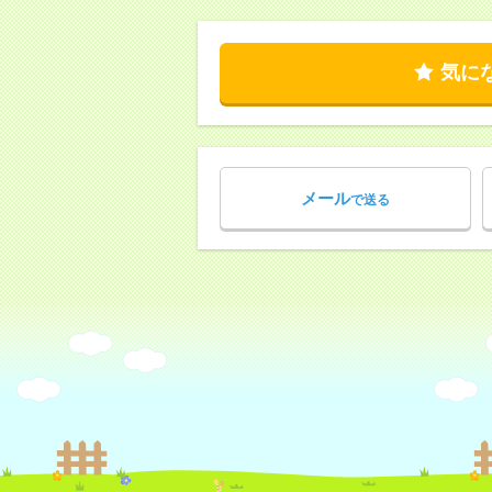
気に
メール
で送る