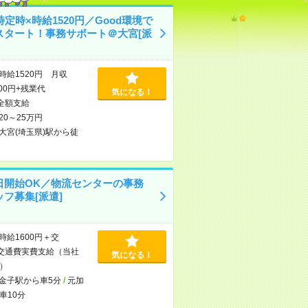
時定時×時給1520円／Good環境で
スタート！事務サポート＠大宮[派
時給1520円 月収
800円+残業代
気になる！
全額支給
20～25万円
大宮(埼玉県)駅から徒
日開始OK／物流センターの事務
フ募集[派遣]
時給1600円＋交
交通費実費支給（当社
気になる！
）
金子駅から車5分
/
元加
車10分