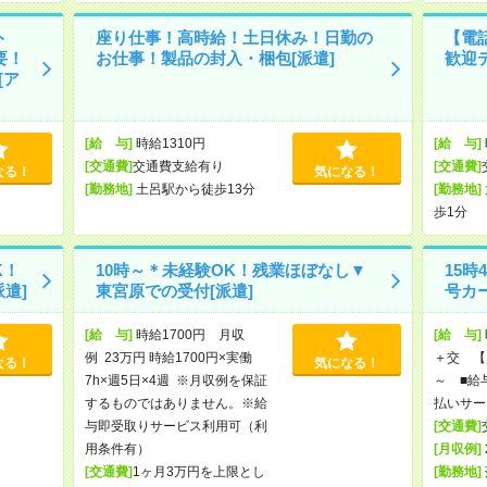
ト
座り仕事！高時給！土日休み！日勤の
【電
要！
お仕事！製品の封入・梱包[派遣]
歓迎
[ア
[給 与]
時給1310円
[給 与]
[交通費]
交通費支給有り
[交通費]
なる！
気になる！
[勤務地]
土呂駅から徒歩13分
[勤務地]
歩1分
K！
10時～＊未経験OK！残業ほぼなし▼
15
遣]
東宮原での受付[派遣]
号カ
[給 与]
時給1700円 月収
[給 与]
例 23万円 時給1700円×実働
＋交 【月
なる！
気になる！
7h×週5日×4週 ※月収例を保証
～ ■給
するものではありません。※給
払いサー
与即受取りサービス利用可（利
[交通費]
用条件有）
[月収例]
[交通費]
1ヶ月3万円を上限とし
[勤務地]