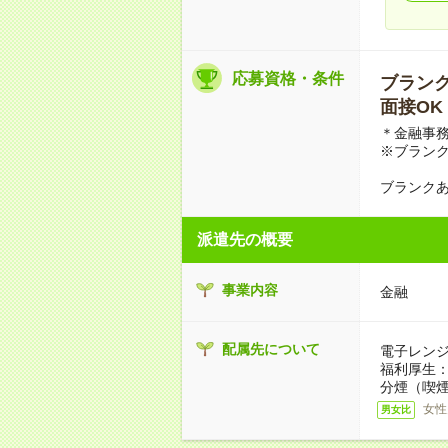
応募資格・条件
ブランクO
面接OK
＊金融事務
※ブラン
ブランクあ
派遣先の概要
事業内容
金融
配属先について
電子レン
福利厚生
分煙（喫煙
女性
男女比