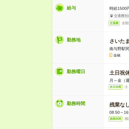
給与
時給1500
交通費別
全額
交通費
勤務地
さいた
南与野駅民
金融
勤務曜日
土日祝
月～金（週
土
休日休暇
勤務時間
残業な
08:50～
残
残業時間