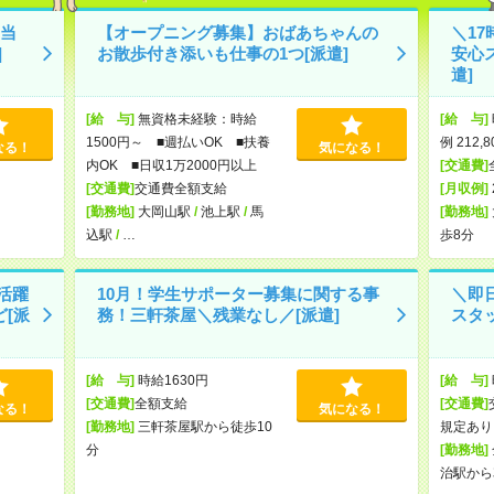
当
【オープニング募集】おばあちゃんの
＼17
]
お散歩付き添いも仕事の1つ[派遣]
安心
遣]
[給 与]
無資格未経験：時給
[給 与]
1500円～ ■週払いOK ■扶養
例 212,
なる！
気になる！
内OK ■日収1万2000円以上
[交通費]
[交通費]
交通費全額支給
[月収例]
[勤務地]
大岡山駅
/
池上駅
/
馬
[勤務地]
込駅
/
…
歩8分
も活躍
10月！学生サポーター募集に関する事
＼即
[派
務！三軒茶屋＼残業なし／[派遣]
スタッ
[給 与]
時給1630円
[給 与]
[交通費]
全額支給
[交通費]
なる！
気になる！
[勤務地]
三軒茶屋駅から徒歩10
規定あり
分
[勤務地]
治駅から