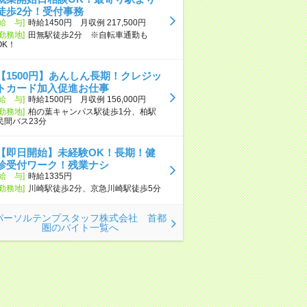
徒歩2分！受付事務
[給 与]
時給1450円 月収例 217,500円
[勤務地]
田無駅徒歩2分 ※自転車通勤も
OK！
【1500円】あんしん長期！クレジッ
トカード加入促進お仕事
[給 与]
時給1500円 月収例 156,000円
[勤務地]
柏の葉キャンパス駅徒歩1分、柏駅
民間バス23分
【即日開始】未経験OK！長期！健
診受付ワーク！残業ナシ
[給 与]
時給1335円
[勤務地]
川崎駅徒歩2分、京急川崎駅徒歩5分
パーソルテンプスタッフ株式会社 首都
圏のバイト一覧へ