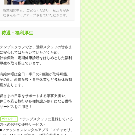
就業期間中も、ご安心ください！私たちがみ
なさんをバックアップさせていただきます。
待遇・福利厚生
テンプスタッフでは、登録スタッフの皆さま
に安心してはたらいていただくため、
社会保険・定期健康診断をはじめとした福利
厚生を取り揃えています。
有給休暇は全日・半日の2種類が取得可能、
その他、産前産後・育児休業など各種休暇制
度があります。
皆さまの日常をサポートする家事支援や、
休日を彩る旅行や各種施設が割引になる優待
サービスをご用意！
~テンプスタッフに登録している
ポイント！
方へのお得な優待サービス~
■ファッションレンタルアプリ「メチャカリ」