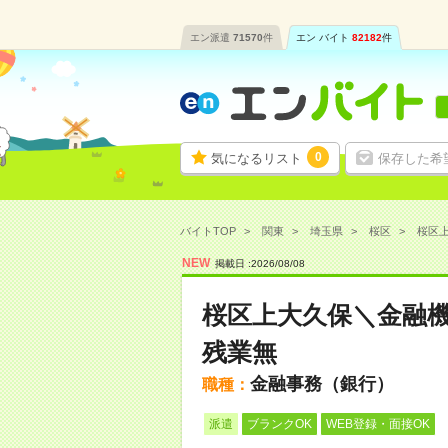
エン派遣
71570
件
エン バイト
82182
件
0
気になるリスト
保存した希
バイトTOP
関東
埼玉県
桜区
桜区上
NEW
掲載日 :
2026
/
08
/
08
桜区上大久保＼金融機
残業無
金融事務（銀行）
職種：
派遣
ブランクOK
WEB登録・面接OK