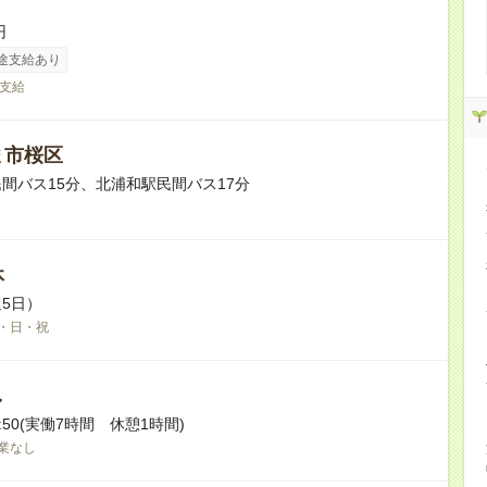
円
途支給あり
支給
ま市桜区
間バス15分、北浦和駅民間バス17分
休
5日）
・日・祝
し
16:50(実働7時間 休憩1時間)
業なし