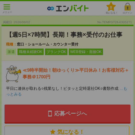
0
メニュー
気になる！
ログイン
掲載日 :2026
/
08
/
02
No.TEMPGT26-0305271
【週5日×7時間】長期！事務×受付のお仕事
職種：
窓口・ショールーム・カウンター受付
派遣
職種未経験OK
ブランクOK
WEB登録・面接OK
≪9時半開始！朝ゆっくり≫平日休み！お客様対応＋
事務＠1700円
平日に連休が取れる○残業なし！ピタッと定時退社OK○書類作成
...も
っとみる
応募ページへ
気になる！