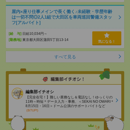
屋内×座り仕事メインで長く働く♪未経験・学歴年齢
は一切不問◎2人1組で大田区を車両巡回警備スタッ
フ[アルバイト]
[給 与]
日給10,034円～
[勤務地]
東京都大田区蒲田5丁目13-14
気になる！
すべて見る
編集部イチオシ
【完全在宅！】難しい業務なし＆電話なし！ゆっくりの
11時～時短＊データ入力・事務、＜SEKAI NO OWARI＊
8月15日・16日＞ドーム公演のサポートバイトなど
(8/7UP!)