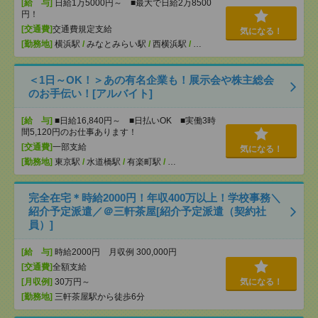
[給 与]
日給1万5000円～ ■最大で日給2万8500
円！
[交通費]
交通費規定支給
気になる！
[勤務地]
横浜駅
/
みなとみらい駅
/
西横浜駅
/
…
＜1日～OK！＞あの有名企業も！展示会や株主総会
のお手伝い！[アルバイト]
[給 与]
■日給16,840円～ ■日払いOK ■実働3時
間5,120円のお仕事あります！
[交通費]
一部支給
気になる！
[勤務地]
東京駅
/
水道橋駅
/
有楽町駅
/
…
完全在宅＊時給2000円！年収400万以上！学校事務＼
紹介予定派遣／＠三軒茶屋[紹介予定派遣（契約社
員）]
[給 与]
時給2000円 月収例 300,000円
[交通費]
全額支給
[月収例]
30万円～
気になる！
[勤務地]
三軒茶屋駅から徒歩6分