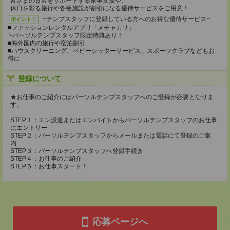
皆さまの日常をサポートする家事支援や、
休日を彩る旅行や各種施設が割引になる優待サービスをご用意！
~テンプスタッフに登録している方へのお得な優待サービス~
ポイント！
■ファッションレンタルアプリ「メチャカリ」
└パーソルテンプスタッフ限定特典あり！
■海外国内の旅行や宿泊割引
■ハウスクリーニング、ベビーシッターサービス、スポーツクラブなどもお
得に
登録について
★お仕事のご紹介にはパーソルテンプスタッフへのご登録が必要となりま
す。
STEP１：エン派遣またはエンバイトからパーソルテンプスタッフのお仕事
にエントリー
STEP２：パーソルテンプスタッフからメールまたは電話にて登録のご案
内
STEP３：パーソルテンプスタッフへ登録手続き
STEP４：お仕事のご紹介
STEP５：お仕事スタート！
応募ページへ