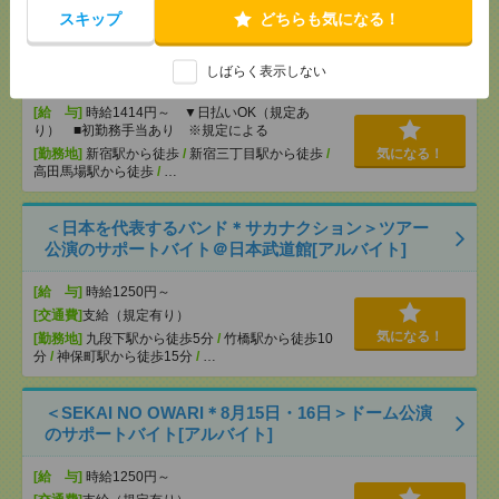
スキップ
どちらも気になる！
【シフト自由・現金手渡しOK】iPhoneなどスマホの
充電を繋げるだけ！[派遣]
しばらく表示しない
[給 与]
時給1414円～ ▼日払いOK（規定あ
り） ■初勤務手当あり ※規定による
[勤務地]
新宿駅から徒歩
/
新宿三丁目駅から徒歩
/
気になる！
高田馬場駅から徒歩
/
…
＜日本を代表するバンド＊サカナクション＞ツアー
公演のサポートバイト＠日本武道館[アルバイト]
[給 与]
時給1250円～
[交通費]
支給（規定有り）
気になる！
[勤務地]
九段下駅から徒歩5分
/
竹橋駅から徒歩10
分
/
神保町駅から徒歩15分
/
…
＜SEKAI NO OWARI＊8月15日・16日＞ドーム公演
のサポートバイト[アルバイト]
[給 与]
時給1250円～