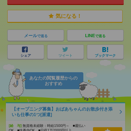
気になる！
メール
LINE
で送る
で送る
シェア
ツイート
ブックマーク
あなたの閲覧履歴からの
おすすめ
【オープニング募集】おばあちゃんのお散歩付き添
いも仕事の1つ[派遣]
[給 与]
無資格未経験：時給1500円～ ■週払い
OK ■扶養内OK ■日収1万2000円以上