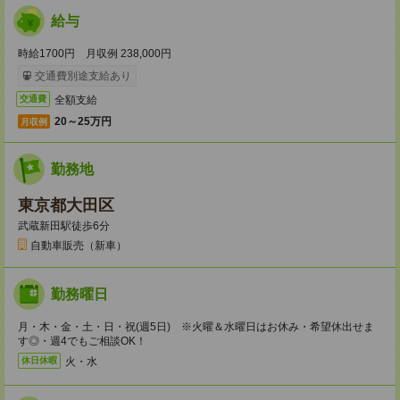
給与
時給1700円 月収例 238,000円
交通費別途支給あり
全額支給
交通費
20～25万円
月収例
勤務地
東京都大田区
武蔵新田駅徒歩6分
自動車販売（新車）
勤務曜日
月・木・金・土・日・祝(週5日) ※火曜＆水曜日はお休み・希望休出せま
す◎・週4でもご相談OK！
火・水
休日休暇