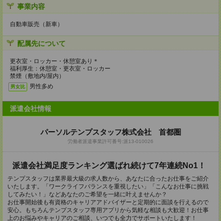
事業内容
自動車販売（新車）
配属先について
更衣室・ロッカー・休憩室あり＊
福利厚生：休憩室・更衣室・ロッカー
禁煙（敷地内/屋内）
男性多め
男女比
派遣会社情報
パーソルテンプスタッフ株式会社 首都圏
労働者派遣事業許可番号:派13-010026
派遣会社満足度ランキング選ばれ続けて7年連続No1！
テンプスタッフは業界最大級の求人数から、あなたに合ったお仕事をご紹介
いたします。「ワークライフバランスを重視したい」「こんなお仕事に挑戦
してみたい！」などあなたのご希望を一緒に叶えませんか？
お仕事開始後も有資格のキャリアアドバイザーと定期的に面談を行えるので
安心。もちろんテンプスタッフ専用アプリから気軽な相談も大歓迎！お仕事
上のお悩みやキャリアのご相談、いつでも全力でサポートいたします！