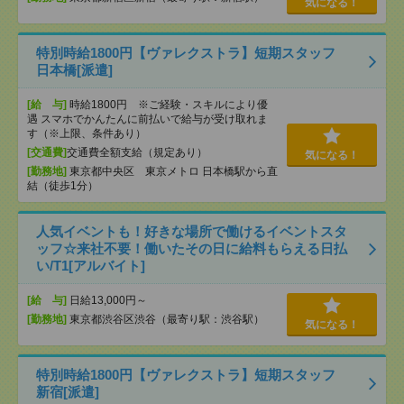
気になる！
特別時給1800円【ヴァレクストラ】短期スタッフ
日本橋[派遣]
[給 与]
時給1800円 ※ご経験・スキルにより優
遇 スマホでかんたんに前払いで給与が受け取れま
す（※上限、条件あり）
[交通費]
交通費全額支給（規定あり）
気になる！
[勤務地]
東京都中央区 東京メトロ 日本橋駅から直
結（徒歩1分）
人気イベントも！好きな場所で働けるイベントスタ
ッフ☆来社不要！働いたその日に給料もらえる日払
い/T1[アルバイト]
[給 与]
日給13,000円～
[勤務地]
東京都渋谷区渋谷（最寄り駅：渋谷駅）
気になる！
特別時給1800円【ヴァレクストラ】短期スタッフ
新宿[派遣]