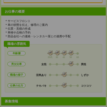
お仕事の概要
＊サービスフロント
＊車の状態を伝え、修理のご案内
＊伝票・見積の作成
＊車検や点検の予約
＊部品会社への連絡・レンタカー屋との連携や手配
職場の雰囲気
年齢層
20代
30
40
50
60
男女比率
女性
男性
職場の様子
活気あり
しずか
仕事の仕方
テキパキ
コツコツ
募集情報