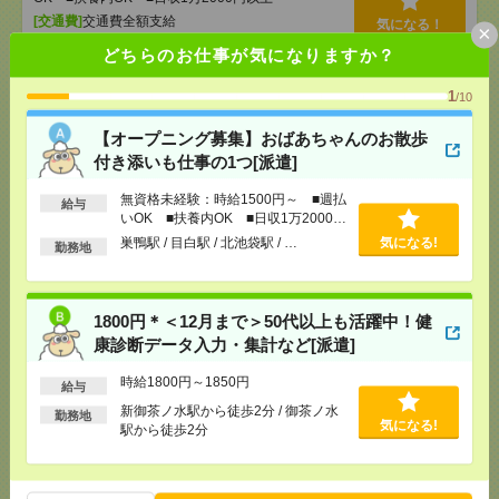
[交通費]
交通費全額支給
気になる！
×
[勤務地]
巣鴨駅
/
目白駅
/
北池袋駅
/
…
どちらのお仕事が気になりますか？
1
/10
1800円＊＜12月まで＞50代以上も活躍中！健康診断
データ入力・集計など[派遣]
【オープニング募集】おばあちゃんのお散歩
付き添いも仕事の1つ[派遣]
[給 与]
時給1800円～1850円
[交通費]
全額支給
無資格未経験：時給1500円～ ■週払
給与
気になる！
[勤務地]
新御茶ノ水駅から徒歩2分
/
御茶ノ水駅か
いOK ■扶養内OK ■日収1万2000円
ら徒歩2分
以上
巣鴨駅 / 目白駅 / 北池袋駅 / …
気になる!
勤務地
【在宅勤務OK】時給3000円！10～16時＊残業ほぼな
し▼新日本橋で一般事務[派遣]
1800円＊＜12月まで＞50代以上も活躍中！健
康診断データ入力・集計など[派遣]
[給 与]
時給3000円 月収例 30万円 時給3000円×
実働5h×週5日×4週 ※月収例を保証するものではあ
時給1800円～1850円
りません。※給与即受取りサービス利用可（利用条
給与
件有）
新御茶ノ水駅から徒歩2分 / 御茶ノ水
勤務地
気になる!
[交通費]
1ヶ月3万円を上限として実費支給
駅から徒歩2分
気になる！
[月収例]
30万円～
[勤務地]
新日本橋駅から徒歩3分
/
三越前駅から徒
歩1分