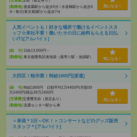
[交通費]
支給（規定有り）
気になる！
[勤務地]
後楽園駅から徒歩5分
/
水道橋駅から徒歩5
分
/
春日(東京都)駅から徒歩7分
人気イベントも！好きな場所で働けるイベントスタ
ッフ☆来社不要！働いたその日に給料もらえる日払
い/T1[アルバイト]
[給 与]
日給13,000円～
[勤務地]
東京都豊島区南池袋（最寄り駅：池袋駅）
気になる！
大田区！軽作業！時給1800円[派遣]
[給 与]
時給1800円 日額平均1万4400円/月額30
万2400円/残込39万2400円
[交通費]
交通費支給（規定あり）
気になる！
[勤務地]
流通センター駅から車
＜単発＊1日～OK！＞コンサートなどのグッズ販売
スタッフ＊[アルバイト]