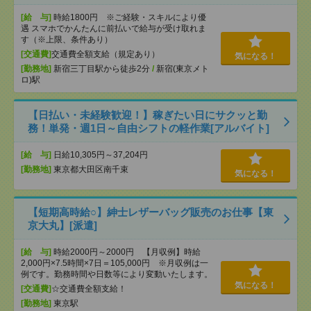
[給 与]
時給1800円 ※ご経験・スキルにより優
遇 スマホでかんたんに前払いで給与が受け取れま
す（※上限、条件あり）
[交通費]
交通費全額支給（規定あり）
気になる！
[勤務地]
新宿三丁目駅から徒歩2分
/
新宿(東京メト
ロ)駅
【日払い・未経験歓迎！】稼ぎたい日にサクッと勤
務！単発・週1日～自由シフトの軽作業[アルバイト]
[給 与]
日給10,305円～37,204円
[勤務地]
東京都大田区南千束
気になる！
【短期高時給○】紳士レザーバッグ販売のお仕事【東
京大丸】[派遣]
[給 与]
時給2000円～2000円 【月収例】時給
2,000円×7.5時間×7日＝105,000円 ※月収例は一
例です。勤務時間や日数等により変動いたします。
気になる！
[交通費]
☆交通費全額支給！
[勤務地]
東京駅