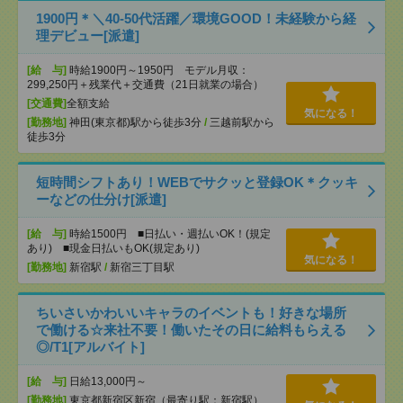
1900円＊＼40-50代活躍／環境GOOD！未経験から経
理デビュー[派遣]
[給 与]
時給1900円～1950円 モデル月収：
299,250円＋残業代＋交通費（21日就業の場合）
[交通費]
全額支給
気になる！
[勤務地]
神田(東京都)駅から徒歩3分
/
三越前駅から
徒歩3分
短時間シフトあり！WEBでサクッと登録OK＊クッキ
ーなどの仕分け[派遣]
[給 与]
時給1500円 ■日払い・週払いOK！(規定
あり) ■現金日払いもOK(規定あり)
気になる！
[勤務地]
新宿駅
/
新宿三丁目駅
ちいさいかわいいキャラのイベントも！好きな場所
で働ける☆来社不要！働いたその日に給料もらえる
◎/T1[アルバイト]
[給 与]
日給13,000円～
[勤務地]
東京都新宿区新宿（最寄り駅：新宿駅）