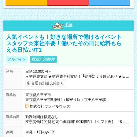
未読
人気イベントも！好きな場所で働けるイベント
スタッフ☆来社不要！働いたその日に給料もら
える日払い/T1
アルバイト
職種未経験OK
日給13,000円～
給与
＋交通費支給 ★交通費全額支給！ ┗案件により規定あり ★日払
いOK！（規定あり） ┗働いたその日に現金GET♪ お仕事後はコ
交通費別途支給あり
ンビニATMから 日払い分を引き落とせます！ 【試用期間】試
用期間なし
東京都八王子市
勤務地
東京都八王子市明神町（最寄り駅：京王八王子駅）
株式会社ワンベルウッズ
勤務時間は指定なし
勤務時間
変形労働時間制 想定労働時間160時間/月 【シフト例】 ・8：00
～21：00
単発・1日のみOK
期間