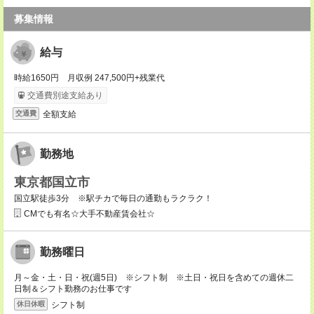
募集情報
給与
時給1650円 月収例 247,500円+残業代
交通費別途支給あり
全額支給
交通費
勤務地
東京都国立市
国立駅徒歩3分 ※駅チカで毎日の通勤もラクラク！
CMでも有名☆大手不動産賃会社☆
勤務曜日
月～金・土・日・祝(週5日) ※シフト制 ※土日・祝日を含めての週休二
日制＆シフト勤務のお仕事です
シフト制
休日休暇