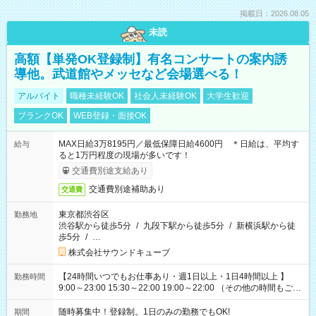
掲載日：2026.08.05
未読
高額【単発OK登録制】有名コンサートの案内誘
導他。武道館やメッセなど会場選べる！
アルバイト
職種未経験OK
社会人未経験OK
大学生歓迎
ブランクOK
WEB登録・面接OK
MAX日給3万8195円／最低保障日給4600円 ＊日給は、平均す
給与
ると1万円程度の現場が多いです！
交通費別途支給あり
交通費別途補助あり
交通費
東京都渋谷区
勤務地
渋谷駅から徒歩5分
/
九段下駅から徒歩5分
/
新横浜駅から徒
歩5分
/
…
株式会社サウンドキューブ
【24時間いつでもお仕事あり・週1日以上・1日4時間以上 】
勤務時間
9:00～23:00 15:30～22:00 19:00～22:00 （その他の時間もござ
います！） 19:00～23:30 21:00～翌5:00 etc... ＊上記シフトは
一例です。現場により、時間が異なります！ ＊イベントが早く
随時募集中！登録制。1日のみの勤務でもOK!
期間