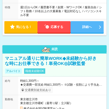
終わった際でも、その日の予定分のお給料を全支給！
週1日からOK
/
履歴書不要
/
副業・WワークOK
/
服装自由
/
シ
特徴
フト勤務
/
10名以上の大量募集
/
電話対応なし
/
パソコンスキ
ル不要
気になる！
応募する
詳細へ
未読
マニュアル通りに簡単WORK◆未経験から好き
な時にお仕事できる！単発OK◎試験監督
アルバイト
職種未経験OK
時給1,300円～
給与
★交通費一部支給 時給1,300円～ ※試験・役割により手当あり
※勤務回数により昇給あり 【即給（前払い）オプションあ
交通費別途支給あり
り！】 希望される場合、勤務から1週間ほどで給与の一部を受け
取れます。 ※手数料418円がかかります。 【過去試験日の収入
東京都立川市
勤務地
例】 ・河合塾模擬試験 8:30～17:30（休憩1時間） 時給1,300円
東京都立川市曙町（最寄り駅：立川駅）
×8時間＝日収10,400円＋交通費 ※当日の役割により時給＋100
円の場合あり ・国家試験 7:00～13:30（休憩なし） 時給1,300
株式会社全国試験運営センター