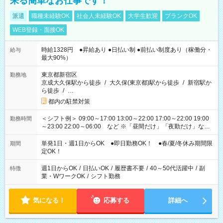
来る簡単なお仕事です！
派遣
職種未経験OK
社会人未経験OK
大学生歓迎
ブランクOK
WEB登録・面接OK
時給1328円 ●昇給あり ●日払い制 ●前払い制度あり（稼働分・
給与
最大90%）
東京都新宿区
勤務地
京成大久保駅から徒歩
/
大久保(東京都)駅から徒歩
/
新宿駅か
ら徒歩
/
…
都内の駐禁対策
＜シフト例＞ 09:00～17:00 13:00～22:00 17:00～22:00 19:00
勤務時間
～23:00 22:00～06:00 など ※「昼間だけ」「夜勤だけ」など
の希望OK
単発1日・週1日からOK ●即日勤務OK！ ●春/夏/冬休み期間限
期間
定OK！
週1日からOK
/
日払いOK
/
履歴書不要
/
40～50代活躍中
/
副
特徴
業・WワークOK
/
シフト勤務
気になる！
応募する
詳細へ