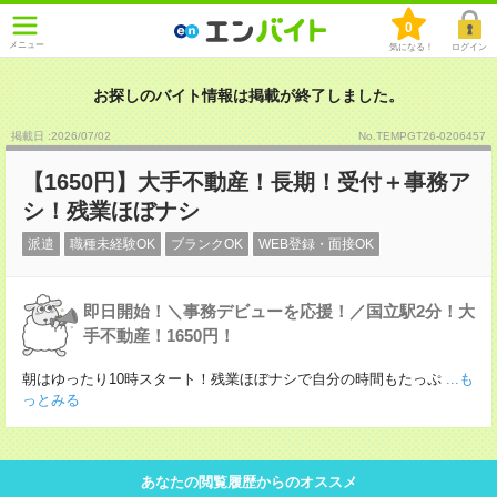
0
メニュー
気になる！
ログイン
お探しのバイト情報は掲載が終了しました。
掲載日 :2026
/
07
/
02
No.TEMPGT26-0206457
【1650円】大手不動産！長期！受付＋事務ア
シ！残業ほぼナシ
派遣
職種未経験OK
ブランクOK
WEB登録・面接OK
即日開始！＼事務デビューを応援！／国立駅2分！大
手不動産！1650円！
朝はゆったり10時スタート！残業ほぼナシで自分の時間もたっぷ
...も
っとみる
あなたの閲覧履歴からのオススメ