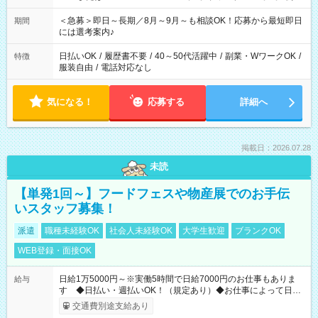
ば前職が、 在宅/財団法人/事務/コールセンター/受付/販売/カフェ
スタッフ スイーツ販売/ホテルフロント/化粧品販売/など 様々な
＜急募＞即日～長期／8月～9月～も相談OK！応募から最短即日
期間
業界から入社して活躍されています♪
には選考案内♪
日払いOK
/
履歴書不要
/
40～50代活躍中
/
副業・WワークOK
/
特徴
服装自由
/
電話対応なし
気になる！
応募する
詳細へ
掲載日：2026.07.28
未読
【単発1回～】フードフェスや物産展でのお手伝
いスタッフ募集！
派遣
職種未経験OK
社会人未経験OK
大学生歓迎
ブランクOK
WEB登録・面接OK
日給1万5000円～※実働5時間で日給7000円のお仕事もありま
給与
す ◆日払い・週払いOK！（規定あり）◆お仕事によって日給
も異なります
交通費別途支給あり