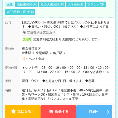
派遣
職種未経験OK
社会人未経験OK
大学生歓迎
ブランクOK
WEB登録・面接OK
日給1万5000円～※実働5時間で日給7000円のお仕事もありま
給与
す ◆日払い・週払いOK！（規定あり）◆お仕事によって日給
も異なります
交通費別途支給あり
交通費別途支給あり(勤務地により異なります)
交通費
東京都江東区
勤務地
豊洲駅
/
東陽町駅
/
亀戸駅
/
…
イベント会場
▼シフト例 ・08：00～19：00 ・09：00～18：00 ・10：00～
勤務時間
17：00 ・13：00～22：00 ・16：00～21：00 など多数！ ※お
仕事により勤務時間が異なります
即日～OK！ ◆お好きな日1日～働けます ◆急募
期間
週1日からOK
/
日払いOK
/
履歴書不要
/
40～50代活躍中
/
副
特徴
業・WワークOK
/
服装自由
/
シフト勤務
/
10名以上の大量募
集
/
電話対応なし
/
パソコンスキル不要
気になる！
応募する
詳細へ