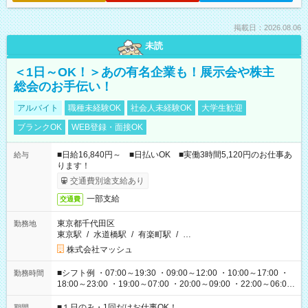
掲載日：2026.08.06
未読
＜1日～OK！＞あの有名企業も！展示会や株主
総会のお手伝い！
アルバイト
職種未経験OK
社会人未経験OK
大学生歓迎
ブランクOK
WEB登録・面接OK
■日給16,840円～ ■日払いOK ■実働3時間5,120円のお仕事あ
給与
ります！
交通費別途支給あり
一部支給
交通費
東京都千代田区
勤務地
東京駅
/
水道橋駅
/
有楽町駅
/
…
株式会社マッシュ
■シフト例 ・07:00～19:30 ・09:00～12:00 ・10:00～17:00 ・
勤務時間
18:00～23:00 ・19:00～07:00 ・20:00～09:00 ・22:00～06:00
etc ★最短で3時間で5,120円のお仕事から 15時間で2万円近く稼
げるお仕事も！ ご希望のお時間に合わせてご紹介！ ※シフトは
■１日のみ・1回だけお仕事OK！
期間