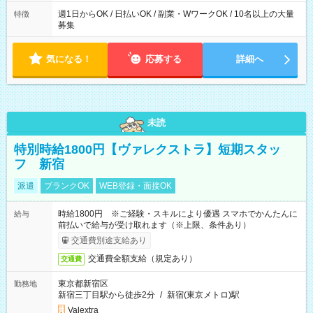
週1日からOK / 日払いOK / 副業・WワークOK / 10名以上の大量
特徴
募集
気になる！
応募する
詳細へ
未読
特別時給1800円【ヴァレクストラ】短期スタッ
フ 新宿
派遣
ブランクOK
WEB登録・面接OK
時給1800円 ※ご経験・スキルにより優遇 スマホでかんたんに
給与
前払いで給与が受け取れます（※上限、条件あり）
交通費別途支給あり
交通費全額支給（規定あり）
交通費
東京都新宿区
勤務地
新宿三丁目駅から徒歩2分
/
新宿(東京メトロ)駅
Valextra