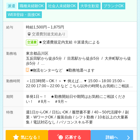
派遣
職種未経験OK
社会人未経験OK
大学生歓迎
ブランクOK
WEB登録・面接OK
時給1,500円～1,875円
給与
交通費別途支給あり
■ 交通費規定内支給 ※派遣先による
交通費
東京都品川区
勤務地
五反田駅から徒歩5分
/
目黒駅から徒歩5分
/
大井町駅から徒
歩5分
/
…
■物流センターなど ■勤務地選べます
＜1日3時間～OK！＞ ▼ 例えば… ▼ 15:00～18:00 15:00～
勤務時間
22:00 17:00～22:00 など こちら以外の時間もお気軽にご相談く
ださい！
単発1日～！ ★勤務開始日や期間はお気軽にご相談くださ
期間
い！ ＃8月～ ＃9月～
週1日からOK
/
日払いOK
/
履歴書不要
/
40～50代活躍中
/
副
特徴
業・WワークOK
/
服装自由
/
シフト勤務
/
10名以上の大量募
集
/
電話対応なし
/
パソコンスキル不要
気になる！
応募する
詳細へ