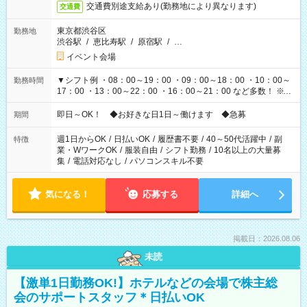
交通費別途支給あり(勤務地により異なります)
交通費
東京都渋谷区
勤務地
渋谷駅
/
恵比寿駅
/
原宿駅
/
…
イベント会場
▼シフト例 ・08：00～19：00 ・09：00～18：00 ・10：00～
勤務時間
17：00 ・13：00～22：00 ・16：00～21：00 など多数！ ※お
仕事により勤務時間が異なります
即日～OK！ ◆お好きな日1日～働けます ◆急募
期間
週1日からOK
/
日払いOK
/
履歴書不要
/
40～50代活躍中
/
副
特徴
業・WワークOK
/
服装自由
/
シフト勤務
/
10名以上の大量募
集
/
電話対応なし
/
パソコンスキル不要
気になる！
応募する
詳細へ
掲載日：2026.08.06
未読
【激単1日勤務OK!】ホテルなどの会場で株主総
会のサポートスタッフ＊日払いOK