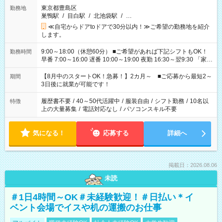
東京都豊島区
勤務地
巣鴨駅
/
目白駅
/
北池袋駅
/
…
≪自宅からドアtoドアで30分以内！≫ご希望の勤務地を紹介
します。
9:00～18:00（休憩60分） ■ご希望があれば下記シフトもOK！
勤務時間
早番 7:00～16:00 遅番 10:00～19:00 夜勤 16:30～翌9:30 「家族
と休みを合わせたい」 「余裕を持って夕飯の準備がしたい」
「できれば残業はしたくない」 など、ご希望を教えてください
【8月中のスタートOK！急募！】2カ月～ ■ご応募から最短2～
期間
ね。 ※Wワーク希望の方へ 今ご覧のお仕事で希望する勤務時間
3日後に就業が可能です！
と、もう1つのお仕事の勤務時間。 合計で週40時間を超える場
合は応募できません。
履歴書不要
/
40～50代活躍中
/
服装自由
/
シフト勤務
/
10名以
特徴
上の大量募集
/
電話対応なし
/
パソコンスキル不要
気になる！
応募する
詳細へ
掲載日：2026.08.06
未読
＃1日4時間～OK＃未経験歓迎！＃日払い＊イ
ベント会場でイスや机の運搬のお仕事