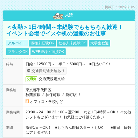
掲載日：2026.08.05
未読
＜夜勤＞1日4時間～未経験でももちろん歓迎！
イベント会場でイスや机の運搬のお仕事
アルバイト
職種未経験OK
社会人未経験OK
大学生歓迎
ブランクOK
WEB登録・面接OK
日給：12500円～ 半日：5000円～ ■日払いOK！
給与
交通費別途支給あり
交通費規定支給
交通費
東京都千代田区
勤務地
秋葉原駅
/
神保町駅
/
麹町駅
/
…
オフィス・学校など
20:00～24：00 22：00～翌7:00 …など1日4時間～OK！ その他
勤務時間
シフトもございます！ お気軽にご相談ください！
激短1日～OK！ ■もちろん即日スタートもOK！ ■曜日・日数
期間
はアナタ次第！