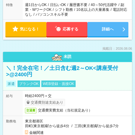
週1日からOK
/
日払いOK
/
履歴書不要
/
40～50代活躍中
/
副
特徴
業・WワークOK
/
シフト勤務
/
10名以上の大量募集
/
電話対応
なし
/
パソコンスキル不要
気になる！
応募する
詳細へ
掲載日：2026.08.06
未読
＼！完全在宅！／土日含む週2～OK<講座受付
>@2400円
派遣
ブランクOK
WEB登録・面接OK
時給2400円＋交
給与
交通費別途支給あり
交通費実費支給（当社規定あり）
交通費
東京都港区
勤務地
田町(東京都)駅から徒歩4分
/
三田(東京都)駅から徒歩7分
金融関連