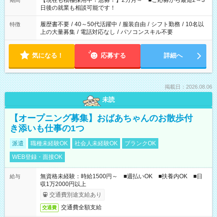
【現在も積極採用中！急募！】2カ月～ ■ご応募から最短2～3
期間
の方へ 今ご覧のお仕事で希望する勤務時間と、もう1つのお仕事
日後の就業も相談可能です！
の勤務時間。 合計で週40時間を超える場合は応募できません。
履歴書不要
/
40～50代活躍中
/
服装自由
/
シフト勤務
/
10名以
特徴
上の大量募集
/
電話対応なし
/
パソコンスキル不要
気になる！
応募する
詳細へ
掲載日：2026.08.06
未読
【オープニング募集】おばあちゃんのお散歩付
き添いも仕事の1つ
派遣
職種未経験OK
社会人未経験OK
ブランクOK
WEB登録・面接OK
無資格未経験：時給1500円～ ■週払いOK ■扶養内OK ■日
給与
収1万2000円以上
交通費別途支給あり
交通費全額支給
交通費