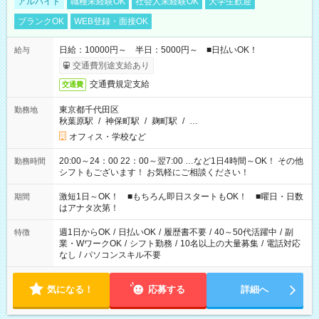
アルバイト
職種未経験OK
社会人未経験OK
大学生歓迎
ブランクOK
WEB登録・面接OK
日給：10000円～ 半日：5000円～ ■日払いOK！
給与
交通費別途支給あり
交通費規定支給
交通費
東京都千代田区
勤務地
秋葉原駅
/
神保町駅
/
麹町駅
/
…
オフィス・学校など
20:00～24：00 22：00～翌7:00 …など1日4時間～OK！ その他
勤務時間
シフトもございます！ お気軽にご相談ください！
激短1日～OK！ ■もちろん即日スタートもOK！ ■曜日・日数
期間
はアナタ次第！
週1日からOK
/
日払いOK
/
履歴書不要
/
40～50代活躍中
/
副
特徴
業・WワークOK
/
シフト勤務
/
10名以上の大量募集
/
電話対応
なし
/
パソコンスキル不要
気になる！
応募する
詳細へ