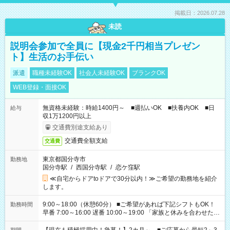
掲載日：2026.07.28
未読
説明会参加で全員に【現金2千円相当プレゼン
ト】生活のお手伝い
派遣
職種未経験OK
社会人未経験OK
ブランクOK
WEB登録・面接OK
無資格未経験：時給1400円～ ■週払いOK ■扶養内OK ■日
給与
収1万1200円以上
交通費別途支給あり
交通費全額支給
交通費
東京都国分寺市
勤務地
国分寺駅
/
西国分寺駅
/
恋ケ窪駅
≪自宅からドアtoドアで30分以内！≫ご希望の勤務地を紹介
します。
9:00～18:00（休憩60分） ■ご希望があれば下記シフトもOK！
勤務時間
早番 7:00～16:00 遅番 10:00～19:00 「家族と休みを合わせた
い」 「余裕を持って夕飯の準備がしたい」 「できれば残業はし
たくない」 など、ご希望を教えてくださいね。 ※Wワーク希望