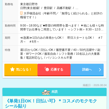
東京都日野市
勤務地
日野(東京都)駅
/
豊田駅
/
高幡不動駅
/
…
大手物流会社（年齢不問／「無理なく続けられる」と好評の
職場です！）
9:00～18:00など ■希望の時間帯を選べます！ ▼他にも様々な時
勤務時間
間帯でお仕事をご用意しています！ ＜シフト例＞ 8:30～12:00
17:00～22:00 13:00～22:00 22:00～翌6:00 など
≪急募≫1日のみの単発からOK！ 即日スタートもOK！ ＃7
期間
月～ ＃8月～
週1日からOK
/
日払いOK
/
履歴書不要
/
40～50代活躍中
/
副
特徴
業・WワークOK
/
服装自由
/
シフト勤務
/
10名以上の大量募
集
/
電話対応なし
/
パソコンスキル不要
気になる！
応募する
詳細へ
掲載日：2026.08.04
未読
《単発1日OK！日払い可》＊コスメのモクモク
シール貼り