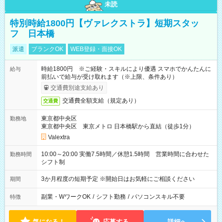
未読
特別時給1800円【ヴァレクストラ】短期スタッ
フ 日本橋
派遣
ブランクOK
WEB登録・面接OK
時給1800円 ※ご経験・スキルにより優遇 スマホでかんたんに
給与
前払いで給与が受け取れます（※上限、条件あり）
交通費別途支給あり
交通費全額支給（規定あり）
交通費
東京都中央区
勤務地
東京都中央区 東京メトロ 日本橋駅から直結（徒歩1分）
Valextra
10:00～20:00 実働7.5時間／休憩1.5時間 営業時間に合わせた
勤務時間
シフト制
3か月程度の短期予定 ※開始日はお気軽にご相談ください
期間
副業・WワークOK
/
シフト勤務
/
パソコンスキル不要
特徴
気になる！
応募する
詳細へ