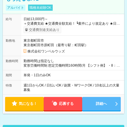
アルバイト
職種未経験OK
日給13,000円～
給与
＋交通費支給 ★交通費全額支給！ ┗案件により規定あり ★日払
いOK！（規定あり） ┗働いたその日に現金GET♪ お仕事後はコ
交通費別途支給あり
ンビニATMから 日払い分を引き落とせます！ 【試用期間】試
用期間なし
東京都町田市
勤務地
東京都町田市原町田（最寄り駅：町田駅）
株式会社ワンベルウッズ
勤務時間は指定なし
勤務時間
変形労働時間制 想定労働時間160時間/月 【シフト例】 ・8：00
～21：00
単発・1日のみOK
期間
週1日からOK / 日払いOK / 副業・WワークOK / 10名以上の大量
特徴
募集
気になる！
応募する
詳細へ