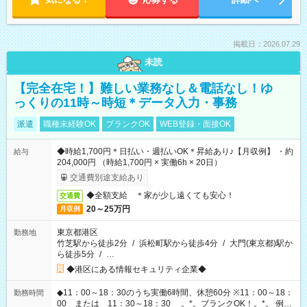
掲載日：2026.07.29
未読
【完全在宅！】難しい業務なし＆電話なし！ゆ
っくりの11時～時短＊データ入力・事務
派遣
職種未経験OK
ブランクOK
WEB登録・面接OK
◆時給1,700円＊日払い・週払いOK＊昇給あり♪【月収例】 ・約
給与
204,000円 （時給1,700円 × 実働6h × 20日）
交通費別途支給あり
◆全額支給 ＊家が少し遠くても安心！
交通費
20～25万円
月収例
東京都港区
勤務地
竹芝駅から徒歩2分
/
浜松町駅から徒歩4分
/
大門(東京都)駅か
ら徒歩5分
/
…
◆港区にある情報セキュリティ企業◆
◆11：00～18：30のうち実働6時間、休憩60分 ※11：00～18：
勤務時間
00 または 11：30～18：30 。*。ブランクOK！。*。 例え