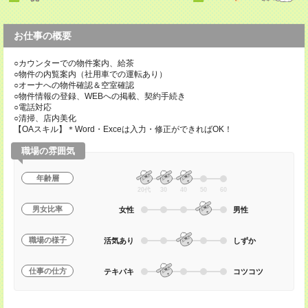
お仕事の概要
○カウンターでの物件案内、給茶
○物件の内覧案内（社用車での運転あり）
○オーナへの物件確認＆空室確認
○物件情報の登録、WEBへの掲載、契約手続き
○電話対応
○清掃、店内美化
【OAスキル】＊Word・Exceは入力・修正ができればOK！
職場の雰囲気
年齢層
20代
30
40
50
60
男女比率
女性
男性
職場の様子
活気あり
しずか
仕事の仕方
テキパキ
コツコツ