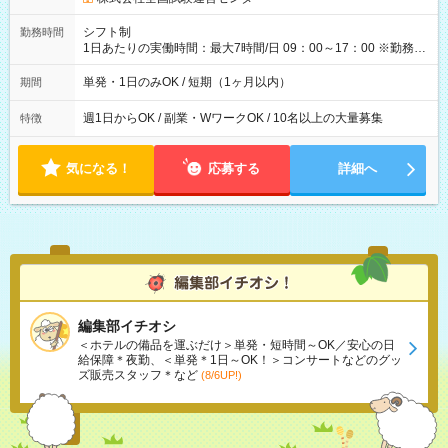
円（役割手当＋100円）×6時間＝日収8,400円＋交通費 【試用期
間】試用期間なし
シフト制
勤務時間
1日あたりの実働時間：最大7時間/日 09：00～17：00 ※勤務時
間は 試験により異なります。
単発・1日のみOK / 短期（1ヶ月以内）
期間
週1日からOK / 副業・WワークOK / 10名以上の大量募集
特徴
気になる！
応募する
詳細へ
編集部イチオシ
＜ホテルの備品を運ぶだけ＞単発・短時間～OK／安心の日
給保障＊夜勤、＜単発＊1日～OK！＞コンサートなどのグッ
ズ販売スタッフ＊など
(8/6UP!)