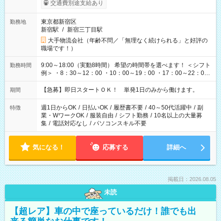
交通費別途支給あり
東京都新宿区
勤務地
新宿駅
/
新宿三丁目駅
大手物流会社（年齢不問／「無理なく続けられる」と好評の
職場です！）
9:00～18:00（実動8時間） 希望の時間帯を選べます！ ＜シフト
勤務時間
例＞ ・8：30～12：00 ・10：00～19：00 ・17：00～22：00
・13：00～22：00 ・22：00～翌6：00 など
【急募】即日スタートＯＫ！ 単発1日のみから働けます。
期間
週1日からOK
/
日払いOK
/
履歴書不要
/
40～50代活躍中
/
副
特徴
業・WワークOK
/
服装自由
/
シフト勤務
/
10名以上の大量募
集
/
電話対応なし
/
パソコンスキル不要
気になる！
応募する
詳細へ
掲載日：2026.08.05
未読
【超レア】車の中で座っているだけ！誰でも出