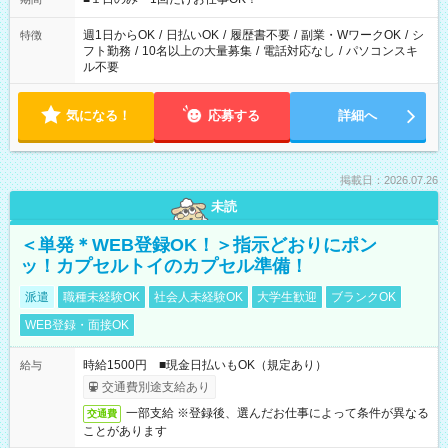
現場によって異なります。 ※勿論、休憩時間はあるのでご安心
ください！
週1日からOK
/
日払いOK
/
履歴書不要
/
副業・WワークOK
/
シ
特徴
フト勤務
/
10名以上の大量募集
/
電話対応なし
/
パソコンスキ
ル不要
気になる！
応募する
詳細へ
掲載日：2026.07.26
未読
＜単発＊WEB登録OK！＞指示どおりにポン
ッ！カプセルトイのカプセル準備！
派遣
職種未経験OK
社会人未経験OK
大学生歓迎
ブランクOK
WEB登録・面接OK
時給1500円 ■現金日払いもOK（規定あり）
給与
交通費別途支給あり
一部支給 ※登録後、選んだお仕事によって条件が異なる
交通費
ことがあります