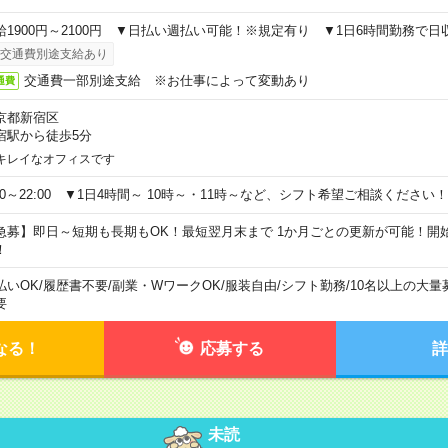
給1900円～2100円 ▼日払い週払い可能！※規定有り ▼1日6時間勤務で日
交通費別途支給あり
交通費一部別途支給 ※お仕事によって変動あり
通費
京都新宿区
宿駅から徒歩5分
キレイなオフィスです
:00～22:00 ▼1日4時間～ 10時～・11時～など、シフト希望ご相談ください！
急募】即日～短期も長期もOK！最短翌月末まで 1か月ごとの更新が可能！開
！
払いOK
/
履歴書不要
/
副業・WワークOK
/
服装自由
/
シフト勤務
/
10名以上の大量
要
なる！
応募する
詳
未読