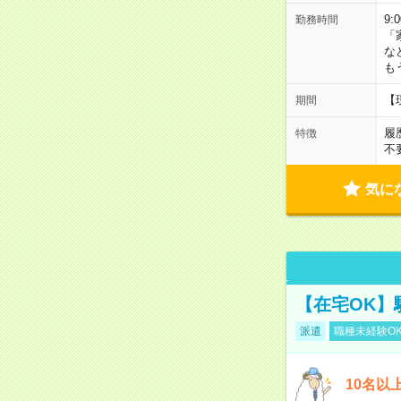
9:
勤務時間
「
な
も
【
期間
履
特徴
不
気に
【在宅OK】
派遣
職種未経験O
10名以