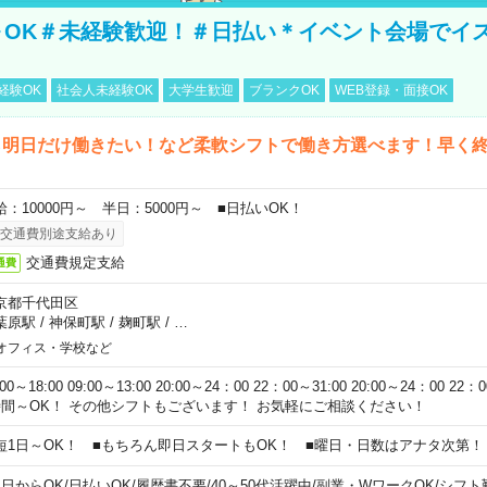
～OK＃未経験歓迎！＃日払い＊イベント会場でイ
経験OK
社会人未経験OK
大学生歓迎
ブランクOK
WEB登録・面接OK
ら明日だけ働きたい！など柔軟シフトで働き方選べます！早く
給：10000円～ 半日：5000円～ ■日払いOK！
交通費別途支給あり
交通費規定支給
通費
京都千代田区
葉原駅
/
神保町駅
/
麹町駅
/
…
オフィス・学校など
:00～18:00 09:00～13:00 20:00～24：00 22：00～31:00 20:00～24：00 2
時間～OK！ その他シフトもございます！ お気軽にご相談ください！
短1日～OK！ ■もちろん即日スタートもOK！ ■曜日・日数はアナタ次第！
1日からOK
/
日払いOK
/
履歴書不要
/
40～50代活躍中
/
副業・WワークOK
/
シフト