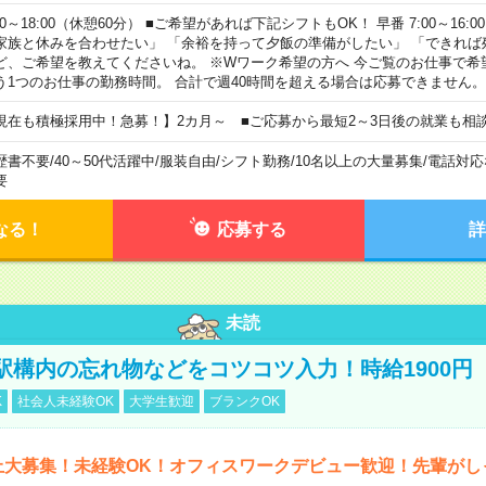
00～18:00（休憩60分） ■ご希望があれば下記シフトもOK！ 早番 7:00～16:00 遅
家族と休みを合わせたい」 「余裕を持って夕飯の準備がしたい」 「できれば
ど、ご希望を教えてくださいね。 ※Wワーク希望の方へ 今ご覧のお仕事で希
う1つのお仕事の勤務時間。 合計で週40時間を超える場合は応募できません。
現在も積極採用中！急募！】2カ月～ ■ご応募から最短2～3日後の就業も相
歴書不要
/
40～50代活躍中
/
服装自由
/
シフト勤務
/
10名以上の大量募集
/
電話対応
要
なる！
応募する
詳
未読
駅構内の忘れ物などをコツコツ入力！時給1900円
K
社会人未経験OK
大学生歓迎
ブランクOK
上大募集！未経験OK！オフィスワークデビュー歓迎！先輩がし