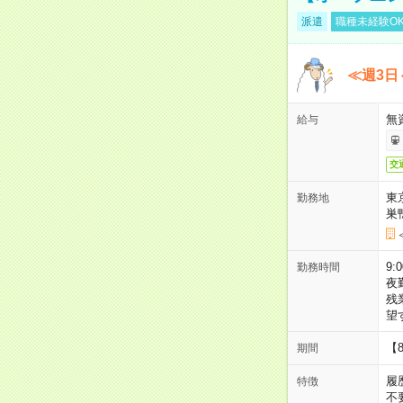
派遣
職種未経験O
≪週3日
無
給与
交
東
勤務地
巣
9:
勤務時間
夜
残
望
【
期間
履
特徴
不