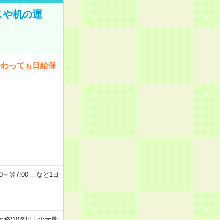
スや机の運
終わっても日給保
2：00～翌7:00 …など1日
勤務
/
10名以上の大量