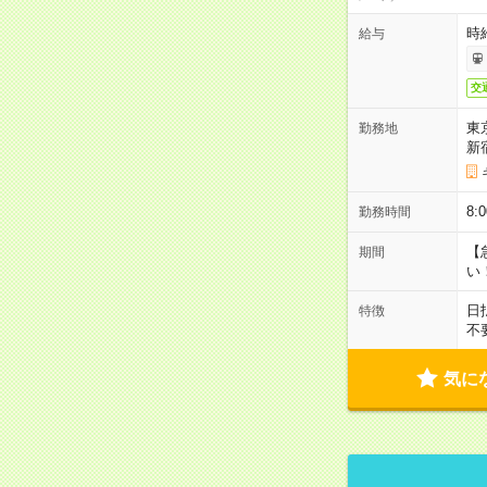
時
給与
交
東
勤務地
新
8
勤務時間
【
期間
い
日
特徴
不
気に