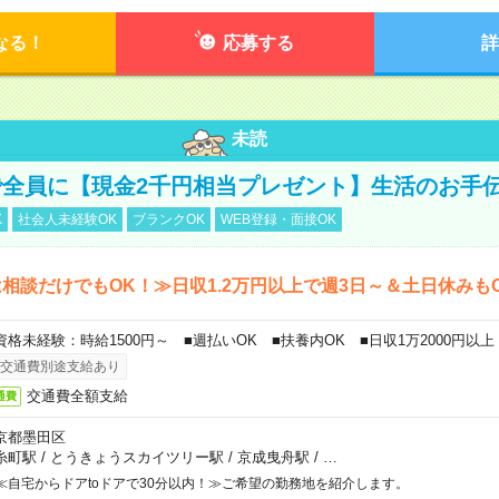
なる！
応募する
詳
未読
全員に【現金2千円相当プレゼント】生活のお手
K
社会人未経験OK
ブランクOK
WEB登録・面接OK
相談だけでもOK！≫日収1.2万円以上で週3日～＆土日休みも
資格未経験：時給1500円～ ■週払いOK ■扶養内OK ■日収1万2000円以上
交通費別途支給あり
交通費全額支給
通費
京都墨田区
糸町駅
/
とうきょうスカイツリー駅
/
京成曳舟駅
/
…
≪自宅からドアtoドアで30分以内！≫ご希望の勤務地を紹介します。