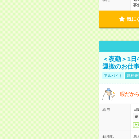
募
気に
＜夜勤＞1日
運搬のお仕
アルバイト
職種未
暇だか
日
給与
交
東
勤務地