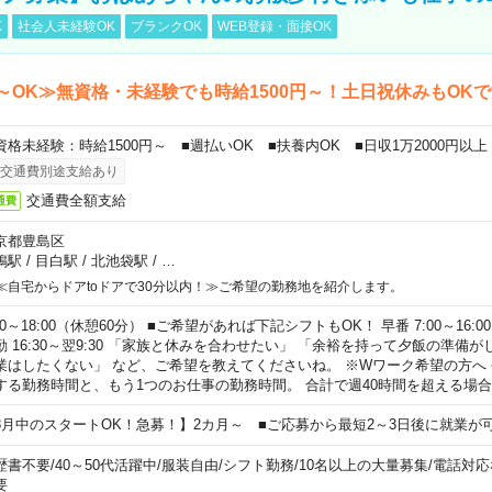
K
社会人未経験OK
ブランクOK
WEB登録・面接OK
～OK≫無資格・未経験でも時給1500円～！土日祝休みもOK
資格未経験：時給1500円～ ■週払いOK ■扶養内OK ■日収1万2000円以上
交通費別途支給あり
交通費全額支給
通費
京都豊島区
鴨駅
/
目白駅
/
北池袋駅
/
…
≪自宅からドアtoドアで30分以内！≫ご希望の勤務地を紹介します。
00～18:00（休憩60分） ■ご希望があれば下記シフトもOK！ 早番 7:00～16:00 遅
勤 16:30～翌9:30 「家族と休みを合わせたい」 「余裕を持って夕飯の準備
業はしたくない」 など、ご希望を教えてくださいね。 ※Wワーク希望の方へ
する勤務時間と、もう1つのお仕事の勤務時間。 合計で週40時間を超える場
8月中のスタートOK！急募！】2カ月～ ■ご応募から最短2～3日後に就業が
歴書不要
/
40～50代活躍中
/
服装自由
/
シフト勤務
/
10名以上の大量募集
/
電話対応
要