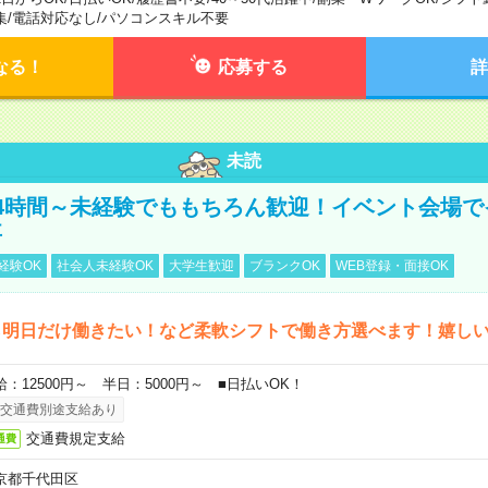
集
/
電話対応なし
/
パソコンスキル不要
なる！
応募する
詳
未読
4時間～未経験でももちろん歓迎！イベント会場で
事
経験OK
社会人未経験OK
大学生歓迎
ブランクOK
WEB登録・面接OK
ら明日だけ働きたい！など柔軟シフトで働き方選べます！嬉し
給：12500円～ 半日：5000円～ ■日払いOK！
交通費別途支給あり
交通費規定支給
通費
京都千代田区