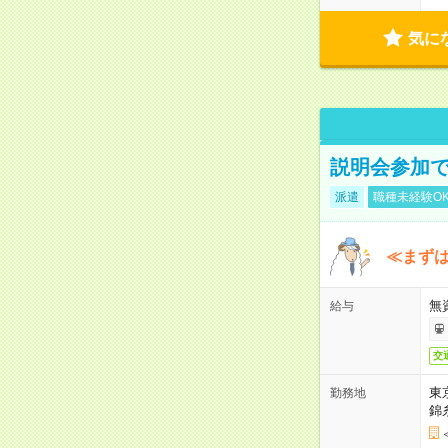
気に
説明会参加で
派遣
職種未経験O
≪まずは
無
給与
交
東
勤務地
錦