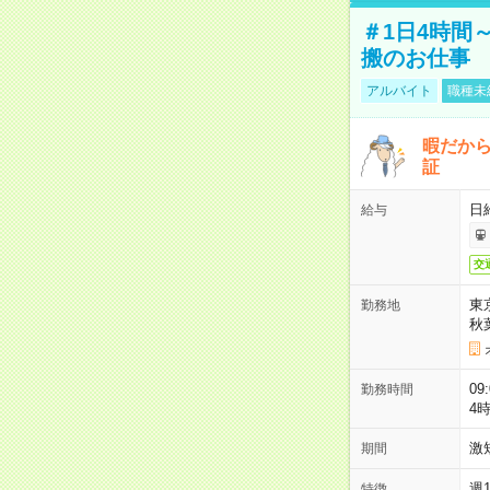
＃1日4時間
搬のお仕事
アルバイト
職種未
暇だか
証
日
給与
交
東
勤務地
秋
09
勤務時間
4
激
期間
週
特徴