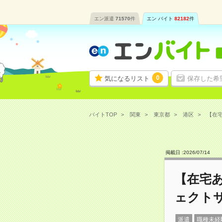
エン派遣
71570
件
エン バイト
82182
件
0
気になるリスト
保存した希
バイトTOP
関東
東京都
港区
【在宅
掲載日 :
2026
/
07
/
14
【在宅あ
ェクト
派遣
職種未経