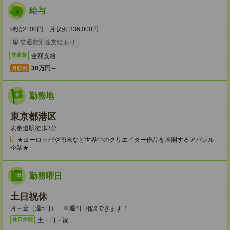
給与
時給2100円 月収例 336,000円
交通費別途支給あり
全額支給
交通費
30万円～
月収例
勤務地
東京都港区
表参道駅徒歩3分
★ヨーロッパや南米など世界中のクリエイター作品を展開するアパレル
企業★
勤務曜日
土日祝休
月～金（週5日） ※週4日相談できます！
土・日・祝
休日休暇