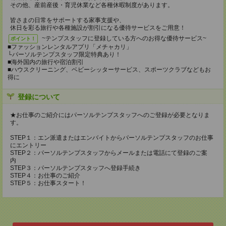
その他、産前産後・育児休業など各種休暇制度があります。
皆さまの日常をサポートする家事支援や、
休日を彩る旅行や各種施設が割引になる優待サービスをご用意！
~テンプスタッフに登録している方へのお得な優待サービス~
ポイント！
■ファッションレンタルアプリ「メチャカリ」
└パーソルテンプスタッフ限定特典あり！
■海外国内の旅行や宿泊割引
■ハウスクリーニング、ベビーシッターサービス、スポーツクラブなどもお
得に
登録について
★お仕事のご紹介にはパーソルテンプスタッフへのご登録が必要となりま
す。
STEP１：エン派遣またはエンバイトからパーソルテンプスタッフのお仕事
にエントリー
STEP２：パーソルテンプスタッフからメールまたは電話にて登録のご案
内
STEP３：パーソルテンプスタッフへ登録手続き
STEP４：お仕事のご紹介
STEP５：お仕事スタート！