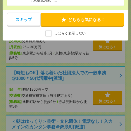
/ 京成曳舟駅 / …
完全在宅＊4名募集！時給1750円！未経験OK！内定
通知書の内容確認など事務[派遣]
スキップ
どちらも気になる！
[給 与]
時給1750円＋交 【月収例】290,937円
しばらく表示しない
～ ■給与の前払いが可能な速払いサービスあり
[交通費]
交通費支給あり
[月収例]
25～30万円
気になる！
[勤務地]
東京駅から徒歩1分
/
京橋(東京都)駅から徒
歩5分
【時短もOK】落ち着いた社団法人での一般事務
@1800＊50代活躍中[派遣]
[給 与]
時給1800円＋交
[交通費]
交通費実費支給（当社規定あり）
気になる！
[勤務地]
永田町駅から徒歩2分
/
赤坂見附駅から徒
歩5分
＜朝はゆっくり＞芸術・文化団体！電話なし！入力
メインのカンタン事務＠錦糸町[派遣]