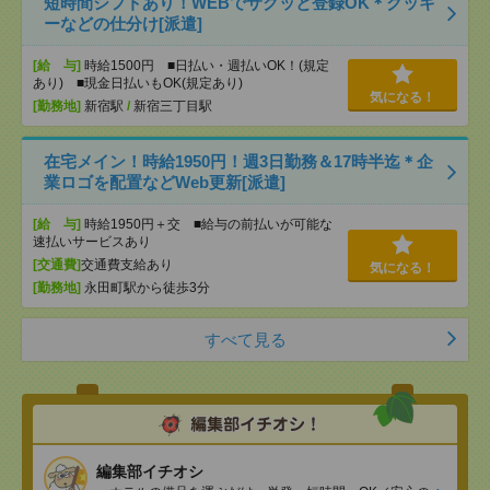
短時間シフトあり！WEBでサクッと登録OK＊クッキ
ーなどの仕分け[派遣]
[給 与]
時給1500円 ■日払い・週払いOK！(規定
あり) ■現金日払いもOK(規定あり)
気になる！
[勤務地]
新宿駅
/
新宿三丁目駅
在宅メイン！時給1950円！週3日勤務＆17時半迄＊企
業ロゴを配置などWeb更新[派遣]
[給 与]
時給1950円＋交 ■給与の前払いが可能な
速払いサービスあり
[交通費]
交通費支給あり
気になる！
[勤務地]
永田町駅から徒歩3分
すべて見る
編集部イチオシ