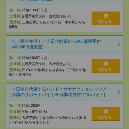
[給 与]
時給2100円＋交
[交通費]
交通費実費支給（当社規定あり）
気になる！
[勤務地]
三越前駅から徒歩2分
/
新日本橋駅から徒
歩5分
＼！完全在宅！／土日含む週2～OK<講座受付
>@2400円[派遣]
[給 与]
時給2400円＋交
[交通費]
交通費実費支給（当社規定あり）
気になる！
[勤務地]
田町(東京都)駅から徒歩4分
/
三田(東京都)
駅から徒歩7分
＜日本を代表するバンド＊サカナクション＞ツアー
公演のサポートバイト＠日本武道館[アルバイト]
[給 与]
時給1250円～
[交通費]
支給（規定有り）
気になる！
[勤務地]
九段下駅から徒歩5分
/
竹橋駅から徒歩10
分
/
神保町駅から徒歩15分
/
…