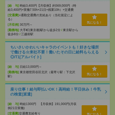
[給 与]
時給3,400円【月収例】約569,000円（時
給3,400円×実働7.50h×21日+残業10h）+交通費
[交通費]
○通勤交通費の支給あり（当社規定によ
る）
気になる！
[月収例]
30万円～
[勤務地]
大手町(東京都)駅から徒歩2分
/
東京駅から
徒歩8分
/
三越前駅
ちいさいかわいいキャラのイベントも！好きな場所
で働ける☆来社不要！働いたその日に給料もらえる
◎/T1[アルバイト]
[給 与]
日給13,000円～
[勤務地]
東京都世田谷区北沢（最寄り駅：下北沢
気になる！
駅）
座り仕事！給与即払いOK！高時給！平日休み！牛乳
の検査[派遣]
[給 与]
時給1300円 【月収例】191,000円(月収
例21日実働)
[交通費]
交通費支給有り
気になる！