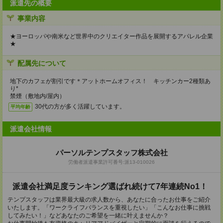
派遣先の概要
事業内容
★ヨーロッパや南米など世界中のクリエイター作品を展開するアパレル企業
★
配属先について
地下のカフェが割引です＊アットホームオフィス！ キッチンカー2種類あ
り*
禁煙（敷地内/屋内）
30代の方が多く活躍しています。
平均年齢
派遣会社情報
パーソルテンプスタッフ株式会社
労働者派遣事業許可番号:派13-010026
派遣会社満足度ランキング選ばれ続けて7年連続No1！
テンプスタッフは業界最大級の求人数から、あなたに合ったお仕事をご紹介
いたします。「ワークライフバランスを重視したい」「こんなお仕事に挑戦
してみたい！」などあなたのご希望を一緒に叶えませんか？