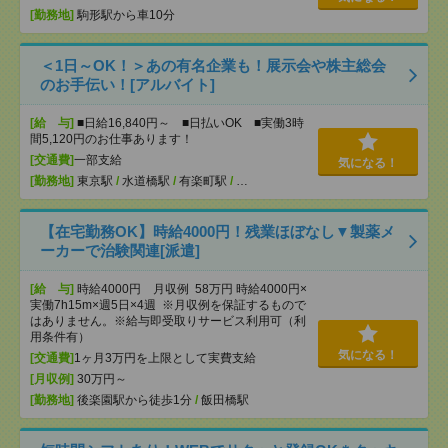
[勤務地]
駒形駅から車10分
＜1日～OK！＞あの有名企業も！展示会や株主総会
のお手伝い！[アルバイト]
[給 与]
■日給16,840円～ ■日払いOK ■実働3時
間5,120円のお仕事あります！
[交通費]
一部支給
気になる！
[勤務地]
東京駅
/
水道橋駅
/
有楽町駅
/
…
【在宅勤務OK】時給4000円！残業ほぼなし▼製薬メ
ーカーで治験関連[派遣]
[給 与]
時給4000円 月収例 58万円 時給4000円×
実働7h15m×週5日×4週 ※月収例を保証するもので
はありません。※給与即受取りサービス利用可（利
用条件有）
気になる！
[交通費]
1ヶ月3万円を上限として実費支給
[月収例]
30万円～
[勤務地]
後楽園駅から徒歩1分
/
飯田橋駅