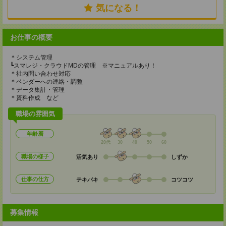
気になる！
お仕事の概要
＊システム管理
┗スマレジ・クラウドMDの管理 ※マニュアルあり！
＊社内問い合わせ対応
＊ベンダーへの連絡・調整
＊データ集計・管理
＊資料作成 など
職場の雰囲気
年齢層
20代
30
40
50
60
職場の様子
活気あり
しずか
仕事の仕方
テキパキ
コツコツ
募集情報