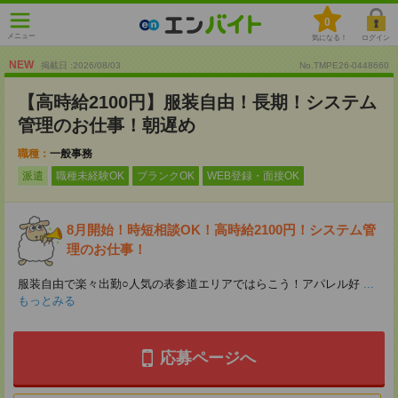
0
メニュー
気になる！
ログイン
NEW
掲載日 :2026
/
08
/
03
No.TMPE26-0448660
【高時給2100円】服装自由！長期！システム
管理のお仕事！朝遅め
職種：
一般事務
派遣
職種未経験OK
ブランクOK
WEB登録・面接OK
8月開始！時短相談OK！高時給2100円！システム管
理のお仕事！
服装自由で楽々出勤○人気の表参道エリアではらこう！アパレル好
...
もっとみる
応募ページへ