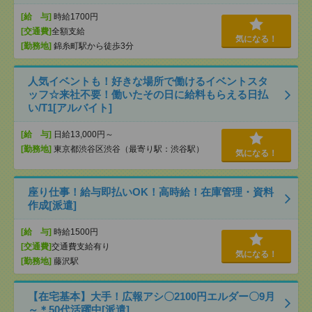
[給 与]
時給1700円
[交通費]
全額支給
気になる！
[勤務地]
錦糸町駅から徒歩3分
人気イベントも！好きな場所で働けるイベントスタ
ッフ☆来社不要！働いたその日に給料もらえる日払
い/T1[アルバイト]
[給 与]
日給13,000円～
[勤務地]
東京都渋谷区渋谷（最寄り駅：渋谷駅）
気になる！
座り仕事！給与即払いOK！高時給！在庫管理・資料
作成[派遣]
[給 与]
時給1500円
[交通費]
交通費支給有り
気になる！
[勤務地]
藤沢駅
【在宅基本】大手！広報アシ〇2100円エルダー〇9月
～＊50代活躍中[派遣]