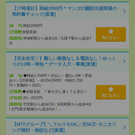
【17時退社】時給2000円＊マンガの翻訳出版関連の
契約書チェック[派遣]
[給 与]
時給2000円
[交通費]
全額支給
気になる！
[勤務地]
神保町駅から徒歩1分
/
九段下駅から徒歩7
分
【完全在宅！】難しい業務なし＆電話なし！ゆっく
りの11時～時短＊データ入力・事務[派遣]
[給 与]
◆時給1,700円＊日払い・週払いOK＊昇給
あり♪【月収例】 ・約204,000円 （時給1,700
円 × 実働6h × 20日）
[交通費]
◆全額支給 ＊家が少し遠くても安心！
気になる！
[月収例]
20～25万円
[勤務地]
竹芝駅から徒歩2分
/
浜松町駅から徒歩4分
/
大門(東京都)駅から徒歩5分
/
…
【NTTグループ】＼フルリモOK／月56万↑モニタリ
ング検討・検証など[派遣]