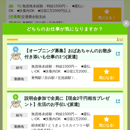
[給 与]
無資格未経験：時給1500円～ ■週払い
OK ■扶養内OK ■日収1万2000円以上
[交通費]
交通費全額支給
気になる！
×
[勤務地]
巣鴨駅
/
目白駅
/
北池袋駅
/
…
どちらのお仕事が気になりますか？
説明会参加で全員に【現金2千円相当プレゼント】生
1
/10
活のお手伝い[派遣]
【オープニング募集】おばあちゃんのお散歩
[給 与]
無資格未経験：時給1500円～ ■週払い
付き添いも仕事の1つ[派遣]
OK ■扶養内OK ■日収1万2000円以上
[交通費]
交通費全額支給
無資格未経験：時給1500円～ ■週払
給与
気になる！
[勤務地]
錦糸町駅
/
とうきょうスカイツリー駅
/
京
いOK ■扶養内OK ■日収1万2000円
成曳舟駅
/
…
以上
巣鴨駅 / 目白駅 / 北池袋駅 / …
気になる!
勤務地
時給2000円！基本定時終業＊11月まで＊マスコミ企
業＊契約書類の整理など[派遣]
説明会参加で全員に【現金2千円相当プレゼ
ント】生活のお手伝い[派遣]
[給 与]
時給2000円＋交 ■給与の前払いが可能な
速払いサービスあり
無資格未経験：時給1500円～ ■週払
給与
[交通費]
交通費支給あり
いOK ■扶養内OK ■日収1万2000円
気になる！
以上
[勤務地]
麹町駅から徒歩3分
/
赤坂見附駅から徒歩7
錦糸町駅 / とうきょうスカイツリー駅
気になる!
勤務地
分