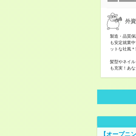
外資
製造・品質保
も安定就業中
ットな社風＊
髪型やネイル
も充実！あな
【オープニン