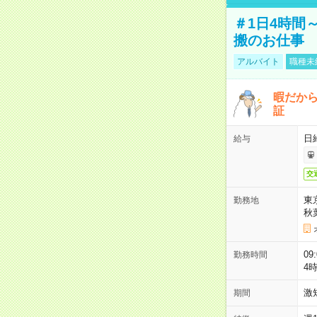
＃1日4時間
搬のお仕事
アルバイト
職種未
暇だか
証
日
給与
交
東
勤務地
秋
09
勤務時間
4
激
期間