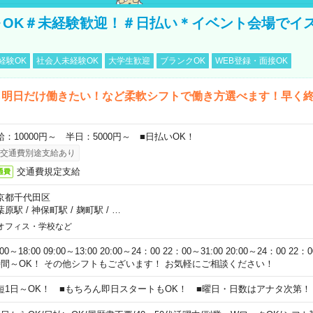
～OK＃未経験歓迎！＃日払い＊イベント会場でイ
経験OK
社会人未経験OK
大学生歓迎
ブランクOK
WEB登録・面接OK
ら明日だけ働きたい！など柔軟シフトで働き方選べます！早く
給：10000円～ 半日：5000円～ ■日払いOK！
交通費別途支給あり
交通費規定支給
通費
京都千代田区
葉原駅
/
神保町駅
/
麹町駅
/
…
オフィス・学校など
:00～18:00 09:00～13:00 20:00～24：00 22：00～31:00 20:00～24：00 2
時間～OK！ その他シフトもございます！ お気軽にご相談ください！
短1日～OK！ ■もちろん即日スタートもOK！ ■曜日・日数はアナタ次第！