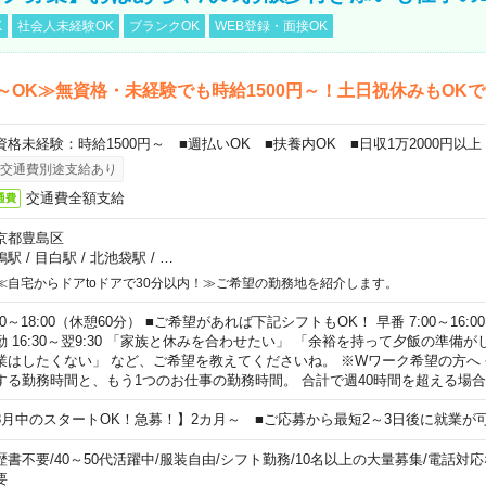
K
社会人未経験OK
ブランクOK
WEB登録・面接OK
～OK≫無資格・未経験でも時給1500円～！土日祝休みもOK
資格未経験：時給1500円～ ■週払いOK ■扶養内OK ■日収1万2000円以上
交通費別途支給あり
交通費全額支給
通費
京都豊島区
鴨駅
/
目白駅
/
北池袋駅
/
…
≪自宅からドアtoドアで30分以内！≫ご希望の勤務地を紹介します。
00～18:00（休憩60分） ■ご希望があれば下記シフトもOK！ 早番 7:00～16:00 遅
勤 16:30～翌9:30 「家族と休みを合わせたい」 「余裕を持って夕飯の準備
業はしたくない」 など、ご希望を教えてくださいね。 ※Wワーク希望の方へ
する勤務時間と、もう1つのお仕事の勤務時間。 合計で週40時間を超える場
8月中のスタートOK！急募！】2カ月～ ■ご応募から最短2～3日後に就業が
歴書不要
/
40～50代活躍中
/
服装自由
/
シフト勤務
/
10名以上の大量募集
/
電話対応
要