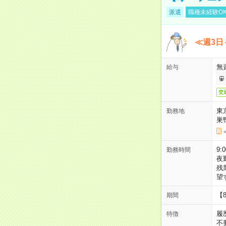
派遣
職種未経験O
≪週3日
無
給与
交
東
勤務地
巣
9:
勤務時間
夜
残
望
【
期間
履
特徴
不