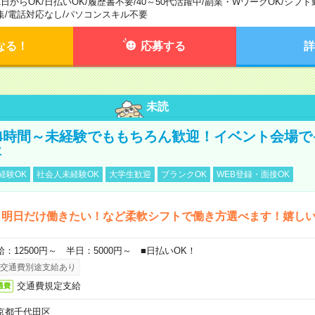
1日からOK
/
日払いOK
/
履歴書不要
/
40～50代活躍中
/
副業・WワークOK
/
シフト
集
/
電話対応なし
/
パソコンスキル不要
なる！
応募する
詳
未読
4時間～未経験でももちろん歓迎！イベント会場で
事
経験OK
社会人未経験OK
大学生歓迎
ブランクOK
WEB登録・面接OK
ら明日だけ働きたい！など柔軟シフトで働き方選べます！嬉し
給：12500円～ 半日：5000円～ ■日払いOK！
交通費別途支給あり
交通費規定支給
通費
京都千代田区