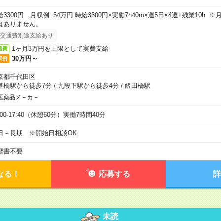
給3300円 月収例 54万円 時給3300円×実働7h40m×週5日×4週+残業10h
はありません。
交通費別途支給あり
1ヶ月3万円を上限として実費支給
通費
30万円～
収例
京都千代田区
道橋駅から徒歩7分
/
九段下駅から徒歩4分
/
飯田橋駅
医薬品メ－カ－
:00-17:40（休憩60分）実働7時間40分
日～長期 ※開始日相談OK
歴書不要
なる！
応募する
詳
未読