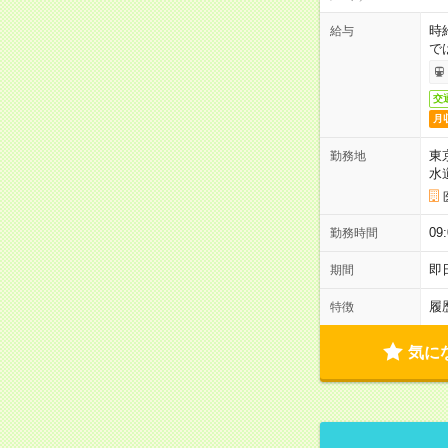
時
給与
で
交
月
東
勤務地
水
09
勤務時間
即
期間
履
特徴
気に