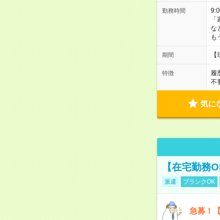
9:
勤務時間
「
な
も
【
期間
履
特徴
不
気に
【在宅勤務O
派遣
ブランクOK
急募！【