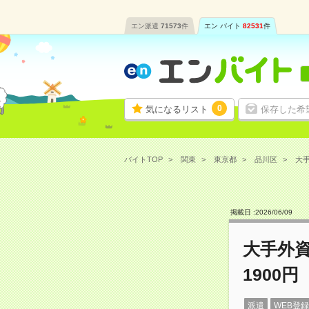
エン派遣
71573
件
エン バイト
82531
件
0
気になるリスト
保存した希
バイトTOP
関東
東京都
品川区
大手
掲載日 :
2026
/
06
/
09
大手外
1900円
派遣
WEB登