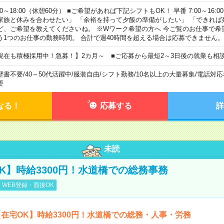
00～18:00（休憩60分） ■ご希望があれば下記シフトもOK！ 早番 7:00～16:00 遅
家族と休みを合わせたい」 「余裕を持って夕飯の準備がしたい」 「できれば
ど、ご希望を教えてくださいね。 ※Wワーク希望の方へ 今ご覧のお仕事で希
う1つのお仕事の勤務時間。 合計で週40時間を超える場合は応募できません。
現在も積極採用中！急募！】2カ月～ ■ご応募から最短2～3日後の就業も相
歴書不要
/
40～50代活躍中
/
服装自由
/
シフト勤務
/
10名以上の大量募集
/
電話対応
要
なる！
応募する
詳
未読
K】時給3300円！水道橋での総務事務
WEB登録・面接OK
在宅OK】時給3300円！水道橋での総務・人事・労務