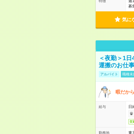
週
特徴
募
気に
＜夜勤＞1日
運搬のお仕
アルバイト
職種未
暇だか
日
給与
交
東
勤務地