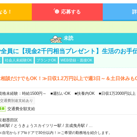
なる！
応募する
詳
未読
全員に【現金2千円相当プレゼント】生活のお手
K
社会人未経験OK
ブランクOK
WEB登録・面接OK
相談だけでもOK！≫日収1.2万円以上で週3日～＆土日休みも
資格未経験：時給1500円～ ■週払いOK ■扶養内OK ■日収1万2000円以上
交通費別途支給あり
交通費全額支給
通費
京都墨田区
糸町駅
/
とうきょうスカイツリー駅
/
京成曳舟駅
/
…
≪自宅からドアtoドアで30分以内！≫ご希望の勤務地を紹介します。