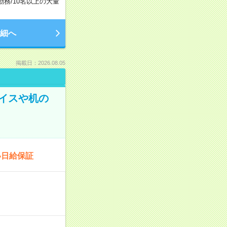
勤務
/
10名以上の大量
細へ
掲載日：2026.08.05
イスや机の
い日給保証