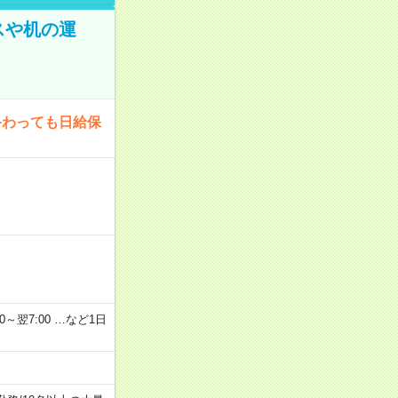
スや机の運
終わっても日給保
2：00～翌7:00 …など1日