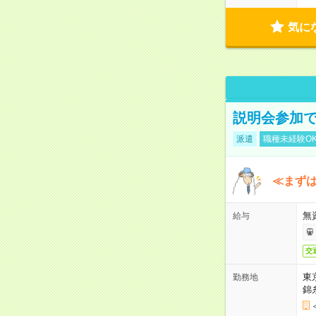
気に
説明会参加で
派遣
職種未経験O
≪まずは
無
給与
交
東
勤務地
錦