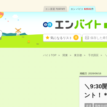
エン派遣
71573
件
エン バイト
82531
件
0
気になるリスト
保存した希
バイトTOP
関東
東京都
千代田区
＼
掲載日 :
2026
/
06
/
16
＼9:3
ント！＊
派遣
職種未経