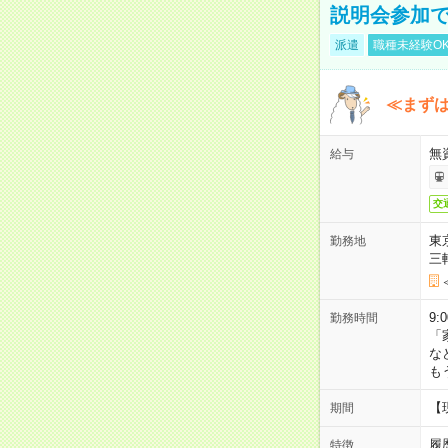
説明会参加で
派遣
職種未経験O
≪まずは
無
給与
交
東
勤務地
三
9:
勤務時間
「
な
も
【
期間
履
特徴