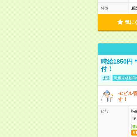
履
特徴
気に
時給1850
付！
派遣
職種未経験O
≪ビル
す！
時
給与
交
月