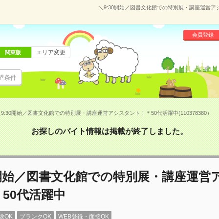
＼9:30開始／図書文化館での特別展・講座運営アシ
会員登録
エリア変更
関東版
望条件
9:30開始／図書文化館での特別展・講座運営アシスタント！＊50代活躍中(110378380）
お探しのバイト情報は掲載が終了しました。
0開始／図書文化館での特別展・講座運営
50代活躍中
験OK
ブランクOK
WEB登録・面接OK