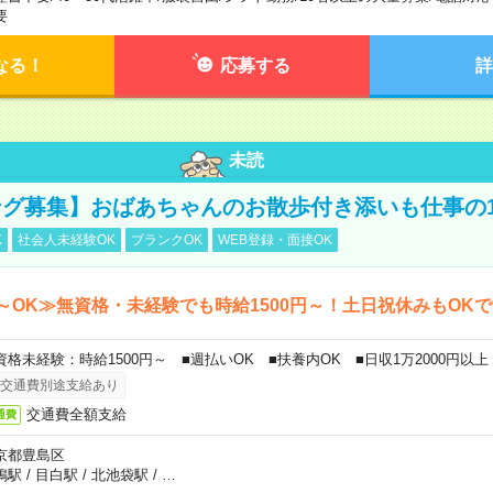
要
なる！
応募する
詳
未読
グ募集】おばあちゃんのお散歩付き添いも仕事の
K
社会人未経験OK
ブランクOK
WEB登録・面接OK
～OK≫無資格・未経験でも時給1500円～！土日祝休みもOK
資格未経験：時給1500円～ ■週払いOK ■扶養内OK ■日収1万2000円以上
交通費別途支給あり
交通費全額支給
通費
京都豊島区
鴨駅
/
目白駅
/
北池袋駅
/
…