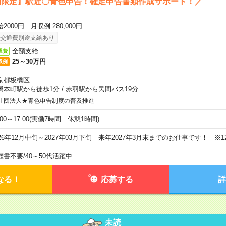
間限定】駅近〇青色申告！確定申告書類作成サポート！／
2000円 月収例 280,000円
交通費別途支給あり
全額支給
通費
25～30万円
収例
京都板橋区
橋本町駅から徒歩1分
/
赤羽駅から民間バス19分
社団法人★青色申告制度の普及推進
:00～17:00(実働7時間 休憩1時間)
026年12月中旬～2027年03月下旬 来年2027年3月末までのお仕事です！ ※1
歴書不要
/
40～50代活躍中
なる！
応募する
詳
未読