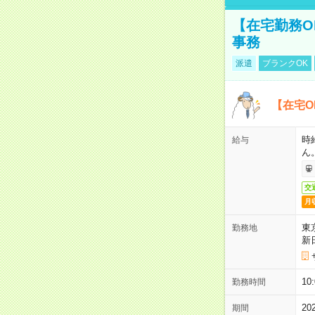
【在宅勤務O
事務
派遣
ブランクOK
【在宅O
時
給与
ん
交
月
東
勤務地
新
1
勤務時間
2
期間