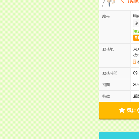
＼【期
時給
給与
交
月
東
勤務地
板
09
勤務時間
2
期間
履
特徴
気に