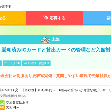
歴書不要
なる！
応募する
詳
未読
円＊返却済みICカードと貸出カードの管理など入館
K
ブランクOK
WEB登録・面接OK
管理会社≫制服あり更衣室完備！質問しやすい環境で先輩社員
給1850円＋交 【月収例】403,916円～ ■給与の前払いが可能な速払いサー
交通費別途支給あり
交通費支給あり
通費
30万円～
収例