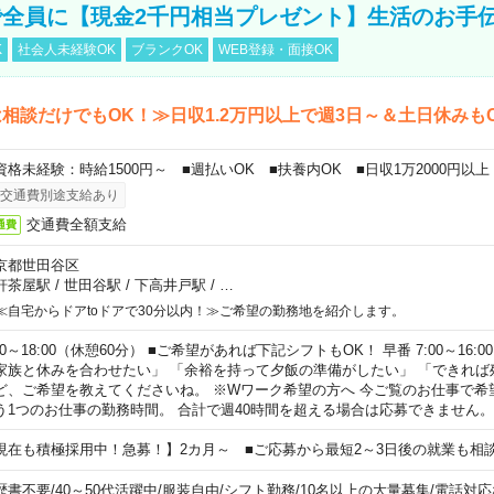
全員に【現金2千円相当プレゼント】生活のお手
K
社会人未経験OK
ブランクOK
WEB登録・面接OK
相談だけでもOK！≫日収1.2万円以上で週3日～＆土日休みも
資格未経験：時給1500円～ ■週払いOK ■扶養内OK ■日収1万2000円以上
交通費別途支給あり
交通費全額支給
通費
京都世田谷区
軒茶屋駅
/
世田谷駅
/
下高井戸駅
/
…
≪自宅からドアtoドアで30分以内！≫ご希望の勤務地を紹介します。
00～18:00（休憩60分） ■ご希望があれば下記シフトもOK！ 早番 7:00～16:00 遅
家族と休みを合わせたい」 「余裕を持って夕飯の準備がしたい」 「できれば
ど、ご希望を教えてくださいね。 ※Wワーク希望の方へ 今ご覧のお仕事で希
う1つのお仕事の勤務時間。 合計で週40時間を超える場合は応募できません。
現在も積極採用中！急募！】2カ月～ ■ご応募から最短2～3日後の就業も相
歴書不要
/
40～50代活躍中
/
服装自由
/
シフト勤務
/
10名以上の大量募集
/
電話対応