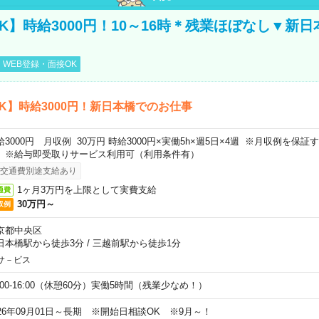
K】時給3000円！10～16時＊残業ほぼなし▼新
WEB登録・面接OK
K】時給3000円！新日本橋でのお仕事
給3000円 月収例 30万円 時給3000円×実働5h×週5日×4週 ※月収例を保
。※給与即受取りサービス利用可（利用条件有）
交通費別途支給あり
1ヶ月3万円を上限として実費支給
通費
30万円～
収例
京都中央区
日本橋駅から徒歩3分
/
三越前駅から徒歩1分
サ－ビス
0:00-16:00（休憩60分）実働5時間（残業少なめ！）
026年09月01日～長期 ※開始日相談OK ※9月～！