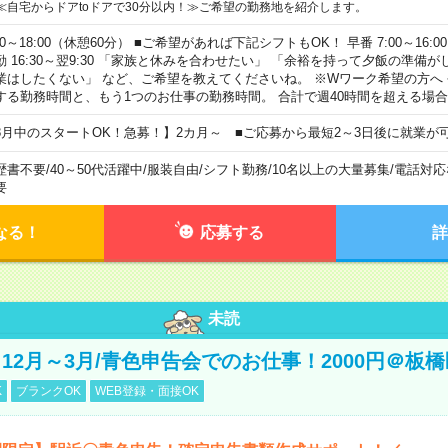
≪自宅からドアtoドアで30分以内！≫ご希望の勤務地を紹介します。
00～18:00（休憩60分） ■ご希望があれば下記シフトもOK！ 早番 7:00～16:00 遅
勤 16:30～翌9:30 「家族と休みを合わせたい」 「余裕を持って夕飯の準備
業はしたくない」 など、ご希望を教えてくださいね。 ※Wワーク希望の方へ
する勤務時間と、もう1つのお仕事の勤務時間。 合計で週40時間を超える場
8月中のスタートOK！急募！】2カ月～ ■ご応募から最短2～3日後に就業が
歴書不要
/
40～50代活躍中
/
服装自由
/
シフト勤務
/
10名以上の大量募集
/
電話対応
要
なる！
応募する
詳
未読
12月～3月/青色申告会でのお仕事！2000円＠板橋
K
ブランクOK
WEB登録・面接OK