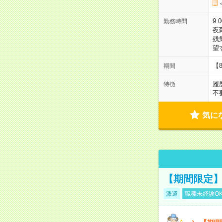
9:
勤務時間
夜
残
望
【
期間
履
特徴
不
気に
【期間限定】
派遣
職種未経験O