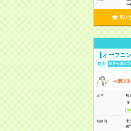
不
気に
【オープニン
派遣
職種未経験O
≪週3日
無
給与
交
東
勤務地
巣