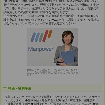
2023年現在、全国34拠点に介護専門支店を展開。介護の現場を理解している
専任担当がフォローします。理想と現実とのギャップに悩んだ際は、お悩み
に寄り添いサポート。介護職としてのキャリアを積みたい方には、理想の介
護職員としての姿に寄り添い就業先をお探しします。
中長期的なキャリアパス形成のための資格取得支援制度、仕事に活かせる知
識を身に付けるためのオンライントレーニングもご用意！ぴったりな職場に
出会うなら、マンパワーグループを是非お選びください！
介護が初めての方も、ご経験がある方も！あ
なたに合った職場をご紹介させていただきま
す！
待遇・福利厚生
安⼼してマンパワーグループで就業していただけるようにしっかりとサポー
トいたします。 ◆健康保険・厚⽣年⾦・雇⽤保険・有給休暇・健康診断・
労働者災害補償保険 ◆無料で⾃宅で学習できるパソコントレーニング◆無