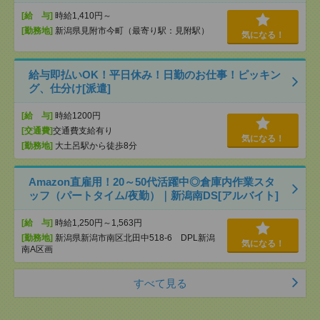
[給 与]
時給1,410円～
[勤務地]
新潟県見附市今町（最寄り駅：見附駅）
気になる！
給与即払いOK！平日休み！日勤のお仕事！ピッキン
グ、仕分け[派遣]
[給 与]
時給1200円
[交通費]
交通費支給有り
気になる！
[勤務地]
大土呂駅から徒歩8分
Amazon直雇用！20～50代活躍中◎倉庫内作業スタ
ッフ（パートタイム/夜勤）｜新潟南DS[アルバイト]
[給 与]
時給1,250円～1,563円
[勤務地]
新潟県新潟市南区北田中518-6 DPL新潟
気になる！
南A区画
すべて見る