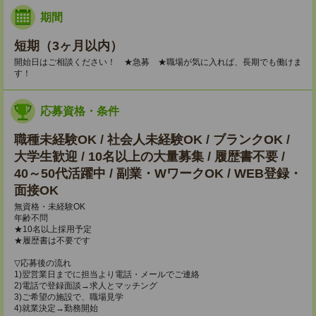
期間
短期（3ヶ月以内）
開始日はご相談ください！ ★急募 ★職場が気に入れば、長期でも働けま
す！
応募資格・条件
職種未経験OK / 社会人未経験OK / ブランクOK /
大学生歓迎 / 10名以上の大量募集 / 履歴書不要 /
40～50代活躍中 / 副業・WワークOK / WEB登録・
面接OK
無資格・未経験OK
年齢不問
★10名以上採用予定
★履歴書は不要です
▽応募後の流れ
1)翌営業日までに担当より電話・メールでご連絡
2)電話で登録面談→求人とマッチング
3)ご希望の施設で、職場見学
4)就業決定→勤務開始