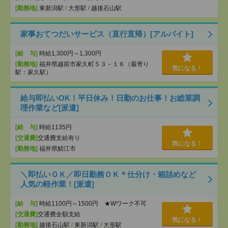
[勤務地]
東新潟駅
/
大形駅
/
越後石山駅
家事おてつだいサービス（直行直帰）[アルバイト]
[給 与]
時給1,300円～1,300円
[勤務地]
福井県越前市家久町５３－１６（最寄り
気になる！
駅：家久駅）
給与即払いOK！平日休み！日勤のお仕事！お総菜調
理作業など[派遣]
[給 与]
時給1135円
[交通費]
交通費支給有り
気になる！
[勤務地]
福井県鯖江市
＼即払いＯＫ／即日勤務ＯＫ＊仕分け・箱詰めなど
人気の軽作業！[派遣]
[給 与]
時給1100円～1500円 ★Wワーク不可
[交通費]
交通費全額支給
気になる！
[勤務地]
越後石山駅
/
東新潟駅
/
大形駅