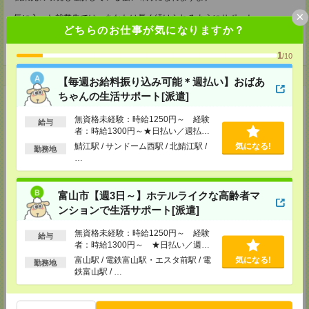
×
気に入った就業先では、あなたは長く続けられるようにサポート
困ったことがあれば、就業先との間に立って解決に向けて調整をしたり
どちらのお仕事が気になりますか？
お電話やメール・対面など あなたに合ったツールでコミュニケーションを
とってまいります！
1
/10
登録について
【毎週お給料振り込み可能＊週払い】おばあ
ちゃんの生活サポート[派遣]
【電話登録】
来社不要！30分程度のお電話で登録が完了いたします。
無資格未経験：時給1250円～ 経験
給与
者：時給1300円～★日払い／週払い
★登録に際しての予約・来社は不要です★
制度あり（月払いも選べます）※稼働
鯖江駅 / サンドーム西駅 / 北鯖江駅 /
気になる!
勤務地
(1)WEB応募の場合
開始時は手続き完了次第のお支払いと
…
こちらからご連絡いたしますのでお待ちください。
なります。
ご応募頂いた後、案内メールをお送りしますので
内容をご確認ください。
富山市【週3日～】ホテルライクな高齢者マ
(2)電話応募の場合
ンションで生活サポート[派遣]
お時間のあるときにお電話にてご応募いただければ
その場で登録も可能です。
無資格未経験：時給1250円～ 経験
給与
者：時給1300円～ ★日払い／週払
持ち物
い制度あり（月払いも選べます）※稼
富山駅 / 電鉄富山駅・エスタ前駅 / 電
気になる!
勤務地
【電話登録】
働開始時は手続き完了次第のお支払い
鉄富山駅 / …
弊社HPよりマイページ作成をお願いします
となります。
電話での登録の際に、マイページ作成をいただいた旨をお伝えください。
所要時間