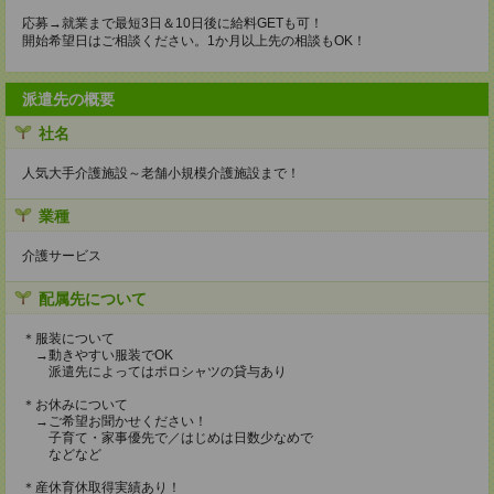
応募→就業まで最短3日＆10日後に給料GETも可！
開始希望日はご相談ください。1か月以上先の相談もOK！
派遣先の概要
社名
人気大手介護施設～老舗小規模介護施設まで！
業種
介護サービス
配属先について
＊服装について
→動きやすい服装でOK
派遣先によってはポロシャツの貸与あり
＊お休みについて
→ご希望お聞かせください！
子育て・家事優先で／はじめは日数少なめで
などなど
＊産休育休取得実績あり！