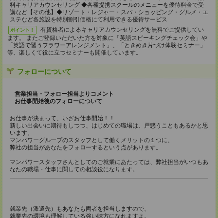
料キャリアカウンセリング ◆各種提携スクールのメニューを優待料⾦で受
講など【その他】◆リゾート・レジャー・スパ・ショッピング・グルメ・エ
ステなど各施設を特別割引価格にて利⽤できる優待サービス
有資格者によるキャリアカウンセリングを無料でご提供してい
ポイント！
ます。 またご登録いただいた⽅を対象に「英語スピーキングチェック会」や
「英語で習うフラワーアレンジメント」、「ときめき⽚づけ体験セミナー」
等、楽しくて役に⽴つセミナーも開催しています。
フォローについて
営業担当・フォロー担当よりコメント
お仕事開始後のフォローについて
お仕事が決まって、いざお仕事開始！！
新しい出会いに期待もしつつ、はじめての職場は、戸惑うこともあるかと思
います。
マンパワーグループのスタッフとして働くメリットの１つに、
弊社の担当があなたをフォローするという点があります。
マンパワースタッフさんとしてのご就業にあたっては、弊社担当がいつもあ
なたの職場・仕事に関しての相談役になります。
就業先（派遣先）もあなたも両者を担当しますので、
就業先の環境も理解している強い味方になれますよ。