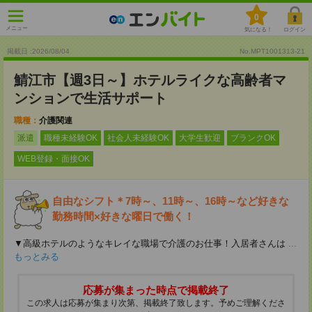
0
メニュー
気になる！
ログイン
掲載日 :2026
/
08
/
04
No.MPT1001313-21
鯖江市【週3日～】ホテルライクな高齢者マ
ンションで生活サポート
職種：
介護関連
派遣
職種未経験OK
社会人未経験OK
大学生歓迎
ブランクOK
WEB登録・面接OK
自由なシフト＊7時～、11時～、16時～など好きな
勤務時間×好きな曜日で働く！
▼高級ホテルのようなキレイな職場で介護のお仕事！入居者さんは
...
もっとみる
応募が集まった時点で掲載終了
この求人は応募が集まり次第、掲載終了致します。予めご理解くださ