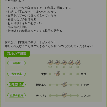
＜具体的には＞
・ベッドシーツの取り換えや、お部屋の掃除をする
・お話し相手になって、あいづちをうつ
・食事をスプーンで運んで食べてもらう
・着替えなどの身体介助
・お風呂やトイレのお手伝い
・施設内の見回り
・折り紙やお絵描きなどをする様子を見守る
何気ない日常生活のサポートがメイン！
難しく考えなくてもスグできることが多いので安心してくださいね！
職場の雰囲気
年齢層
20代
30
40
50
60
男女比率
女性
男性
職場の様子
活気あり
しずか
仕事の仕方
テキパキ
コツコツ