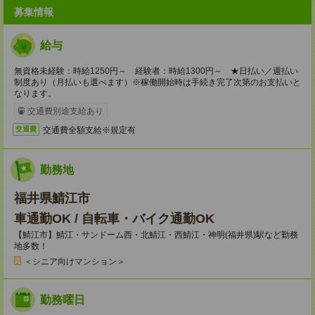
募集情報
給与
無資格未経験：時給1250円～ 経験者：時給1300円～ ★日払い／週払い
制度あり（月払いも選べます）※稼働開始時は手続き完了次第のお支払いと
なります。
交通費別途支給あり
交通費全額支給※規定有
交通費
勤務地
福井県鯖江市
車通勤OK / 自転車・バイク通勤OK
【鯖江市】鯖江・サンドーム西・北鯖江・西鯖江・神明(福井県)駅など勤務
地多数！
＜シニア向けマンション＞
勤務曜日