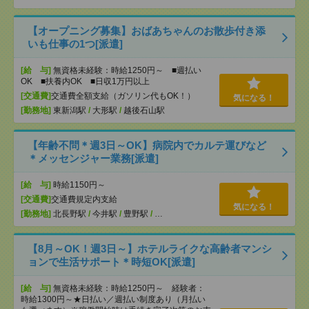
【オープニング募集】おばあちゃんのお散歩付き添
いも仕事の1つ[派遣]
[給 与]
無資格未経験：時給1250円～ ■週払い
OK ■扶養内OK ■日収1万円以上
[交通費]
交通費全額支給（ガソリン代もOK！）
気になる！
[勤務地]
東新潟駅
/
大形駅
/
越後石山駅
【年齢不問＊週3日～OK】病院内でカルテ運びなど
＊メッセンジャー業務[派遣]
[給 与]
時給1150円～
[交通費]
交通費規定内支給
気になる！
[勤務地]
北長野駅
/
今井駅
/
豊野駅
/
…
【8月～OK！週3日～】ホテルライクな高齢者マンシ
ョンで生活サポート＊時短OK[派遣]
[給 与]
無資格未経験：時給1250円～ 経験者：
時給1300円～★日払い／週払い制度あり（月払い