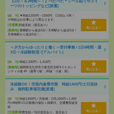
【1日～＆3時間～！】ぺたぺた＊シール貼りやスイ
ーツのトッピングなど[派遣]
[給 与]
▼時給1200円～1500円 ◎日払いOK！
※時給はお仕事により異なります。
[交通費]
別途支給（規定あり）
気になる！
[勤務地]
香椎駅から徒歩5分
/
天神駅から徒歩5分
/
天神南駅から徒歩5分
/
…
＜夕方からゆったりと働く＞受付事務 / 1日4時間・週
3日~/ 未経験歓迎 ![アルバイト]
[給 与]
時給1,330円～1,410円
[勤務地]
福岡県北九州市小倉北区京町3-1-1 セント
気になる！
シティ小倉 4F（最寄り駅：JR線「小倉」駅）
未経験OK！空港内倉庫作業 時給1400円/土日祝休
み 無料駐車場完備[派遣]
[給 与]
時給1400円／月収例：235,200円＝1,400
円×8時間×21日勤務の場合＋残業代、交通費別途支
給
気になる！
[交通費]
実費支給／当社規定あり。規定あり