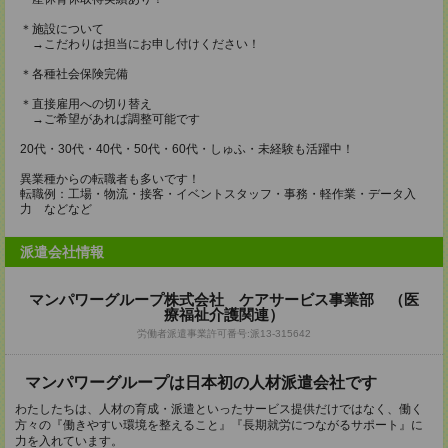
＊施設について
→こだわりは担当にお申し付けください！
＊各種社会保険完備
＊直接雇用への切り替え
→ご希望があれば調整可能です
20代・30代・40代・50代・60代・しゅふ・未経験も活躍中！
異業種からの転職者も多いです！
転職例：工場・物流・接客・イベントスタッフ・事務・軽作業・データ入
力 などなど
派遣会社情報
マンパワーグループ株式会社 ケアサービス事業部 （医
療福祉介護関連）
労働者派遣事業許可番号:派13-315642
マンパワーグループは日本初の人材派遣会社です
わたしたちは、人材の育成・派遣といったサービス提供だけではなく、働く
方々の『働きやすい環境を整えること』『長期就労につながるサポート』に
力を入れています。