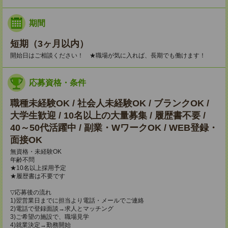
期間
短期（3ヶ月以内）
開始日はご相談ください！ ★職場が気に入れば、長期でも働けます！
応募資格・条件
職種未経験OK / 社会人未経験OK / ブランクOK /
大学生歓迎 / 10名以上の大量募集 / 履歴書不要 /
40～50代活躍中 / 副業・WワークOK / WEB登録・
面接OK
無資格・未経験OK
年齢不問
★10名以上採用予定
★履歴書は不要です
▽応募後の流れ
1)翌営業日までに担当より電話・メールでご連絡
2)電話で登録面談→求人とマッチング
3)ご希望の施設で、職場見学
4)就業決定→勤務開始