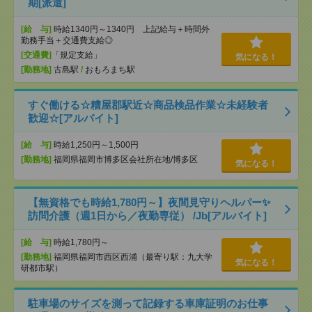
期[派遣]
[給 与]
時給1340円～1340円 上記給与＋時間外
勤務手当＋交通費支給◎
[交通費]
「規定支給」
気になる！
[勤務地]
古島駅
/
おもろまち駅
すぐ働ける☆糟屋郡駅近☆商品検品作業☆未経験者
歓迎☆[アルバイト]
[給 与]
時給1,250円～1,500円
[勤務地]
福岡県福岡市博多区会社所在地/博多区
気になる！
【無資格でも時給1,780円～】夜間見守りヘルパー✨
訪問介護（週1日から／夜勤専従） /Jb[アルバイト]
[給 与]
時給1,780円～
[勤務地]
福岡県福岡市西区西浦（最寄り駅：九大学
気になる！
研都市駅）
駐車場のサイズを測って記録する車庫証明のお仕事