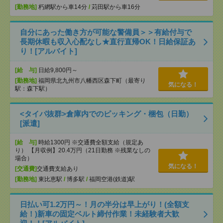
[勤務地]
朽網駅から車14分
/
苅田駅から車16分
自分にあった働き方が可能な警備員＞＞有給付与で
長期休暇も収入心配なし★直行直帰OK！日給保証あ
り！[アルバイト]
[給 与]
日給9,800円～
[勤務地]
福岡県北九州市八幡西区森下町（最寄り
気になる！
駅：森下駅）
<タイパ抜群>倉庫内でのピッキング・梱包（日勤）
[派遣]
[給 与]
時給1300円 ※交通費全額支給（規定あ
り） 【月収例】20.4万円（21日勤務 ※残業なしの
場合）
気になる！
[交通費]
交通費支給あり
[勤務地]
東比恵駅
/
博多駅
/
福岡空港(鉄道)駅
日払い可1.2万円～！月の半分は早上がり！(全額支
給！)新車の固定ベルト締付作業！未経験者大歓