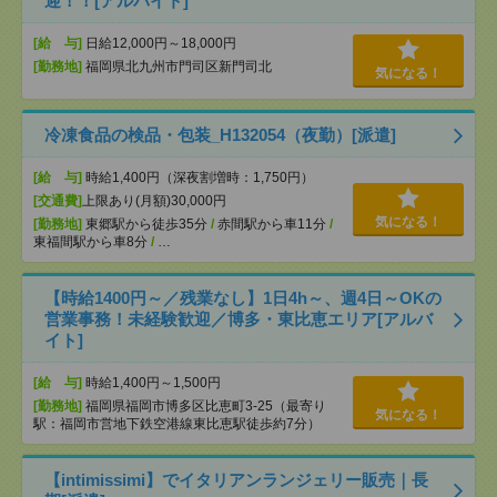
迎！！[アルバイト]
[給 与]
日給12,000円～18,000円
[勤務地]
福岡県北九州市門司区新門司北
気になる！
冷凍食品の検品・包装_H132054（夜勤）[派遣]
[給 与]
時給1,400円（深夜割増時：1,750円）
[交通費]
上限あり(月額)30,000円
気になる！
[勤務地]
東郷駅から徒歩35分
/
赤間駅から車11分
/
東福間駅から車8分
/
…
【時給1400円～／残業なし】1日4h～、週4日～OKの
営業事務！未経験歓迎／博多・東比恵エリア[アルバ
イト]
[給 与]
時給1,400円～1,500円
[勤務地]
福岡県福岡市博多区比恵町3-25（最寄り
気になる！
駅：福岡市営地下鉄空港線東比恵駅徒歩約7分）
【intimissimi】でイタリアンランジェリー販売｜長