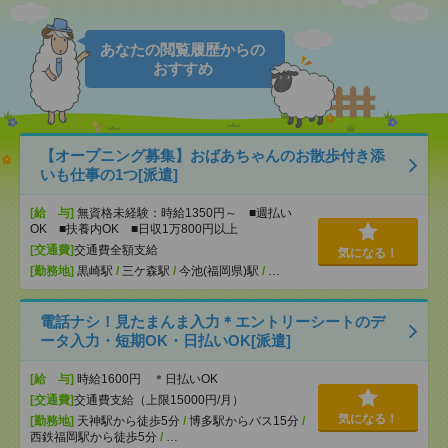
あなたの閲覧履歴からの
おすすめ
【オープニング募集】おばあちゃんのお散歩付き添
いも仕事の1つ[派遣]
[給 与]
無資格未経験：時給1350円～ ■週払い
OK ■扶養内OK ■日収1万800円以上
[交通費]
交通費全額支給
気になる！
[勤務地]
黒崎駅
/
三ケ森駅
/
今池(福岡県)駅
/
…
電話ナシ！見たまんま入力＊エントリーシートのデ
ータ入力・短期OK・日払いOK[派遣]
[給 与]
時給1600円 ＊日払いOK
[交通費]
交通費支給（上限15000円/月）
気になる！
[勤務地]
天神駅から徒歩5分
/
博多駅からバス15分
/
西鉄福岡駅から徒歩5分
/
…