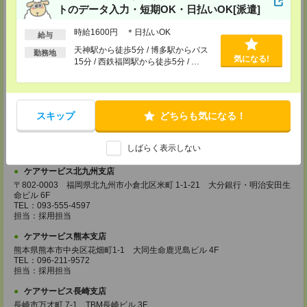
トのデータ入力・短期OK・日払いOK[派遣]
登録場所
時給1600円 ＊日払いOK
給与
ケアサービス鹿児島支店
天神駅から徒歩5分 / 博多駅からバス
勤務地
〒892-0846
気になる!
15分 / 西鉄福岡駅から徒歩5分 / …
鹿児島市加治屋町 15-9 大同生命鹿児島ビル 9F
TEL：099-239-1070
担当：採用担当
ケアサービス福岡支店
スキップ
どちらも気になる！
〒812-0024 福岡県福岡市博多区綱場町4-11 パシフィックコート博
多 3F（25.3.17～）
TEL：092-517-3686
しばらく表示しない
担当：採用担当
ケアサービス北九州支店
〒802-0003 福岡県北九州市小倉北区米町 1-1-21 大分銀行・明治安田生
命ビル 6F
TEL：093-555-4597
担当：採用担当
ケアサービス熊本支店
熊本県熊本市中央区花畑町1-1 大同生命鹿児島ビル 4F
TEL：096-211-9572
担当：採用担当
ケアサービス長崎支店
長崎市万才町 7-1 TBM長崎ビル 3F