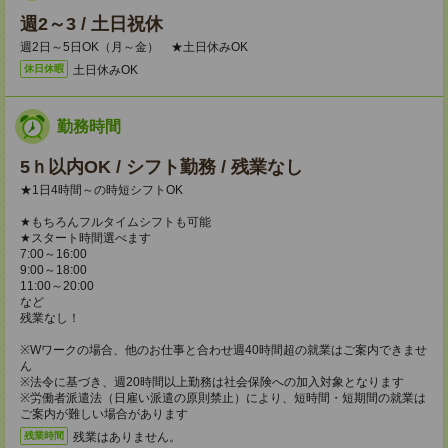
週2～3 / 土日祝休
週2日～5日OK（月～金） ★土日休みOK
土日休みOK
休日休暇
勤務時間
5ｈ以内OK / シフト勤務 / 残業なし
★1日4時間～の時短シフトOK
★もちろんフルタイムシフトも可能
★スタート時間選べます
7:00～16:00
9:00～18:00
11:00～20:00
など
残業なし！
※Wワークの場合、他のお仕事と合わせ週40時間超の就業はご案内できませ
ん
※法令に基づき、週20時間以上勤務は社会保険への加入対象となります
※労働者派遣法（日雇い派遣の原則禁止）により、短時間・短期間の就業は
ご案内が難しい場合があります
残業はありません。
残業時間