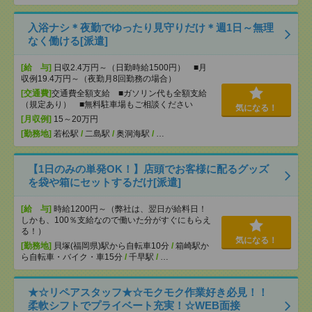
入浴ナシ＊夜勤でゆったり見守りだけ＊週1日～無理
なく働ける[派遣]
[給 与]
日収2.4万円～（日勤時給1500円） ■月
収例19.4万円～（夜勤月8回勤務の場合）
[交通費]
交通費全額支給 ■ガソリン代も全額支給
（規定あり） ■無料駐車場もご相談ください
気になる！
[月収例]
15～20万円
[勤務地]
若松駅
/
二島駅
/
奥洞海駅
/
…
【1日のみの単発OK！】店頭でお客様に配るグッズ
を袋や箱にセットするだけ[派遣]
[給 与]
時給1200円～（弊社は、翌日が給料日！
しかも、100％支給なので働いた分がすぐにもらえ
る！）
気になる！
[勤務地]
貝塚(福岡県)駅から自転車10分
/
箱崎駅か
ら自転車・バイク・車15分
/
千早駅
/
…
★☆リペアスタッフ★☆モクモク作業好き必見！！
柔軟シフトでプライベート充実！☆WEB面接