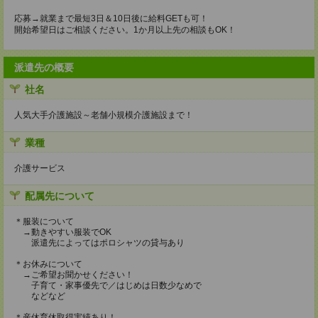
応募→就業まで最短3日＆10日後に給料GETも可！
開始希望日はご相談ください。1か月以上先の相談もOK！
派遣先の概要
社名
人気大手介護施設～老舗小規模介護施設まで！
業種
介護サービス
配属先について
＊服装について
→動きやすい服装でOK
派遣先によってはポロシャツの貸与あり
＊お休みについて
→ご希望お聞かせください！
子育て・家事優先で／はじめは日数少なめで
などなど
＊産休育休取得実績あり！