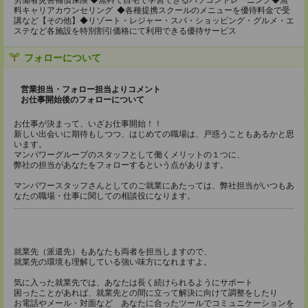
労働者災害補償保険 ◆無料で自宅で学習できるパソコントレーニング◆無
料キャリアカウンセリング ◆各種提携スクールのメニューを優待料金で受
講など【その他】◆リゾート・レジャー・スパ・ショッピング・グルメ・エ
ステなど各施設を特別割引価格にて利用できる優待サービス
フォローについて
営業担当・フォロー担当よりコメント
お仕事開始後のフォローについて
お仕事が決まって、いざお仕事開始！！
新しい出会いに期待もしつつ、はじめての職場は、戸惑うこともあるかと思
います。
マンパワーグループのスタッフとして働くメリットの１つに、
弊社の担当があなたをフォローするという点があります。
マンパワースタッフさんとしてのご就業にあたっては、弊社担当がいつもあ
なたの職場・仕事に関しての相談役になります。
就業先（派遣先）もあなたも両者を担当しますので、
就業先の環境も理解している強い味方になれますよ。
気に入った就業先では、あなたは長く続けられるようにサポート
困ったことがあれば、就業先との間に立って解決に向けて調整をしたり
お電話やメール・対面など あなたに合ったツールでコミュニケーションを