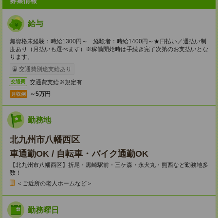
募集情報
給与
無資格未経験：時給1300円～ 経験者：時給1400円～★日払い／週払い制
度あり（月払いも選べます）※稼働開始時は手続き完了次第のお支払いとな
ります。
交通費別途支給あり
交通費支給※規定有
交通費
～5万円
月収例
勤務地
北九州市八幡西区
車通勤OK / 自転車・バイク通勤OK
【北九州市八幡西区】折尾・黒崎駅前・三ケ森・永犬丸・熊西など勤務地多
数！
＜ご近所の老人ホームなど＞
勤務曜日