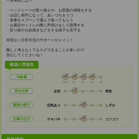
＜具体的には＞
・ベッドシーツの取り換えや、お部屋の掃除をする
・お話し相手になって、あいづちをうつ
・食事をスプーンで運んで食べてもらう
・お風呂やトイレの際に声掛けをして誘導する
・折り紙やお絵描きなどをする様子を見守る
何気ない日常生活のサポートがメイン！
難しく考えなくてもスグできることが多いので
安心してくださいね！
職場の雰囲気
年齢層
20代
30
40
50
60
男女比率
女性
男性
職場の様子
活気あり
しずか
仕事の仕方
テキパキ
コツコツ