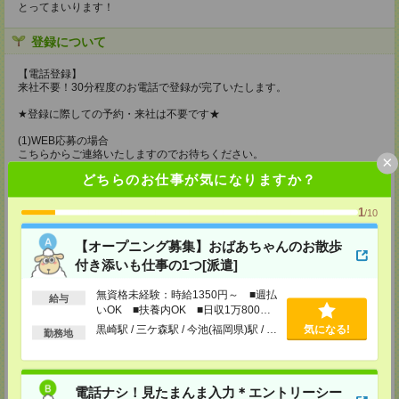
とってまいります！
登録について
【電話登録】
来社不要！30分程度のお電話で登録が完了いたします。
★登録に際しての予約・来社は不要です★
(1)WEB応募の場合
こちらからご連絡いたしますのでお待ちください。
×
ご応募頂いた後、案内メールをお送りしますので
どちらのお仕事が気になりますか？
内容をご確認ください。
(2)電話応募の場合
1
/10
お時間のあるときにお電話にてご応募いただければ
その場で登録も可能です。
【オープニング募集】おばあちゃんのお散歩
持ち物
付き添いも仕事の1つ[派遣]
【電話登録】
無資格未経験：時給1350円～ ■週払
給与
弊社HPよりマイページ作成をお願いします
いOK ■扶養内OK ■日収1万800円
電話での登録の際に、マイページ作成をいただいた旨をお伝えください。
以上
黒崎駅 / 三ケ森駅 / 今池(福岡県)駅 / …
気になる!
勤務地
所要時間
【電話登録】30分程度
・経験やご希望などをインタビュー
電話ナシ！見たまんま入力＊エントリーシー
・お仕事のご紹介など