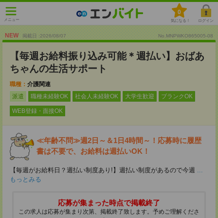
0
メニュー
気になる！
ログイン
NEW
掲載日 :2026
/
08
/
07
No.MNPWKO865005-08
【毎週お給料振り込み可能＊週払い】おばあ
ちゃんの生活サポート
職種：
介護関連
派遣
職種未経験OK
社会人未経験OK
大学生歓迎
ブランクOK
WEB登録・面接OK
≪年齢不問≫週2日～＆1日4時間～！応募時に履歴
書は不要で、お給料は週払いOK！
【毎週がお給料日？週払い制度あり!】週払い制度があるので今週
...
もっとみる
応募が集まった時点で掲載終了
この求人は応募が集まり次第、掲載終了致します。予めご理解くださ