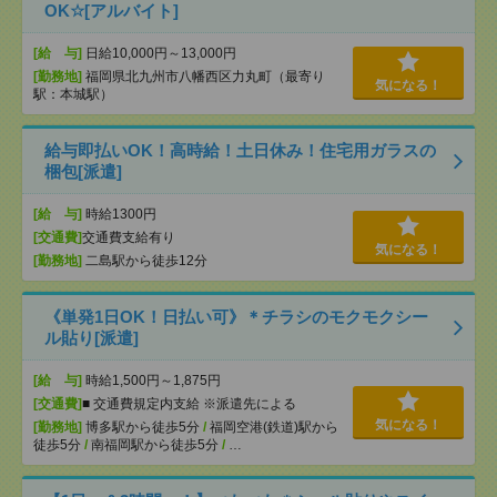
OK☆[アルバイト]
[給 与]
日給10,000円～13,000円
[勤務地]
福岡県北九州市八幡西区力丸町（最寄り
気になる！
駅：本城駅）
給与即払いOK！高時給！土日休み！住宅用ガラスの
梱包[派遣]
[給 与]
時給1300円
[交通費]
交通費支給有り
気になる！
[勤務地]
二島駅から徒歩12分
《単発1日OK！日払い可》＊チラシのモクモクシー
ル貼り[派遣]
[給 与]
時給1,500円～1,875円
[交通費]
■ 交通費規定内支給 ※派遣先による
気になる！
[勤務地]
博多駅から徒歩5分
/
福岡空港(鉄道)駅から
徒歩5分
/
南福岡駅から徒歩5分
/
…