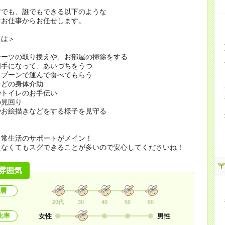
方でも、誰でもできる以下のような
なお仕事からお任せします。
には＞
シーツの取り換えや、お部屋の掃除をする
相手になって、あいづちをうつ
スプーンで運んで食べてもらう
などの身体介助
やトイレのお手伝い
の見回り
やお絵描きなどをする様子を見守る
日常生活のサポートがメイン！
えなくてもスグできることが多いので安心してくださいね！
雰囲気
層
20代
30
40
50
60
比率
女性
男性