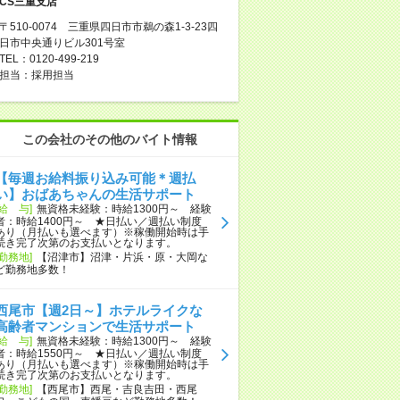
CS三重支店
〒510-0074 三重県四日市市鵜の森1-3-23四
日市中央通りビル301号室
TEL：0120-499-219
担当：採用担当
この会社のその他のバイト情報
【毎週お給料振り込み可能＊週払
い】おばあちゃんの生活サポート
[給 与]
無資格未経験：時給1300円～ 経験
者：時給1400円～ ★日払い／週払い制度
あり（月払いも選べます）※稼働開始時は手
続き完了次第のお支払いとなります。
[勤務地]
【沼津市】沼津・片浜・原・大岡な
ど勤務地多数！
西尾市【週2日～】ホテルライクな
高齢者マンションで生活サポート
[給 与]
無資格未経験：時給1300円～ 経験
者：時給1550円～ ★日払い／週払い制度
あり（月払いも選べます）※稼働開始時は手
続き完了次第のお支払いとなります。
[勤務地]
【西尾市】西尾・吉良吉田・西尾