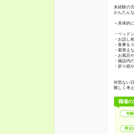
未経験の
かんたん
＜具体的
・ベッド
・お話し
・食事を
・着替え
・お風呂
・施設内
・折り紙
何気ない
難しく考
職場の
年齢
男女