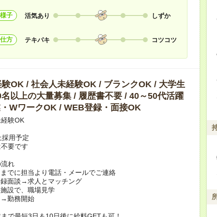
様子
活気あり
しずか
仕方
テキパキ
コツコツ
OK / 社会人未経験OK / ブランクOK / 大学生
10名以上の大量募集 / 履歴書不要 / 40～50代活躍
副業・WワークOK / WEB登録・面接OK
経験OK
上採用予定
は不要です
の流れ
日までに担当より電話・メールでご連絡
登録面談→求人とマッチング
の施設で、職場見学
定→勤務開始
まで最短3日＆10日後に給料GETも可！