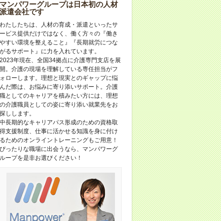
マンパワーグループは日本初の人材
派遣会社です
わたしたちは、人材の育成・派遣といったサ
ービス提供だけではなく、働く方々の『働き
やすい環境を整えること』『長期就労につな
がるサポート』に力を入れています。
2023年現在、全国34拠点に介護専門支店を展
開。介護の現場を理解している専任担当がフ
ォローします。理想と現実とのギャップに悩
んだ際は、お悩みに寄り添いサポート。介護
職としてのキャリアを積みたい方には、理想
の介護職員としての姿に寄り添い就業先をお
探しします。
中長期的なキャリアパス形成のための資格取
得支援制度、仕事に活かせる知識を身に付け
るためのオンライントレーニングもご用意！
ぴったりな職場に出会うなら、マンパワーグ
ループを是非お選びください！