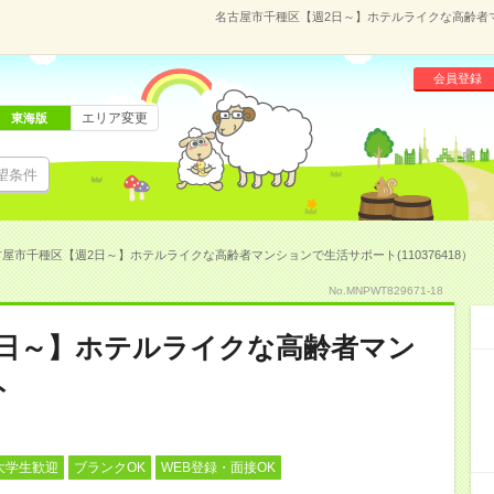
名古屋市千種区【週2日～】ホテルライクな高齢者マン
会員登録
エリア変更
東海版
望条件
屋市千種区【週2日～】ホテルライクな高齢者マンションで生活サポート(110376418）
No.MNPWT829671-18
2日～】ホテルライクな高齢者マン
ト
大学生歓迎
ブランクOK
WEB登録・面接OK