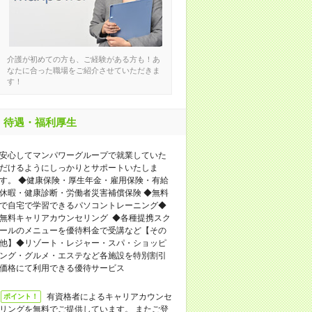
介護が初めての方も、ご経験がある方も！あ
なたに合った職場をご紹介させていただきま
す！
待遇・福利厚生
安心してマンパワーグループで就業していた
だけるようにしっかりとサポートいたしま
す。 ◆健康保険・厚生年金・雇用保険・有給
休暇・健康診断・労働者災害補償保険 ◆無料
で自宅で学習できるパソコントレーニング◆
無料キャリアカウンセリング ◆各種提携スク
ールのメニューを優待料金で受講など【その
他】◆リゾート・レジャー・スパ・ショッピ
ング・グルメ・エステなど各施設を特別割引
価格にて利用できる優待サービス
有資格者によるキャリアカウンセ
ポイント！
リングを無料でご提供しています。 またご登