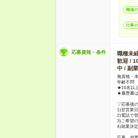
職場の
仕事の
応募資格・条件
職種未経験
歓迎 / 
中 / 
無資格・未
年齢不問
★10名以
★履歴書
▽応募後
1)翌営業
2)電話で
3)ご希望
4)就業決
応募→就業