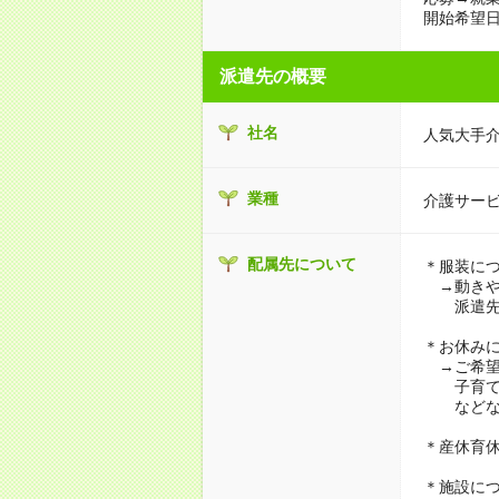
開始希望日
派遣先の概要
社名
人気大手
業種
介護サー
配属先について
＊服装に
→動きや
派遣先に
＊お休み
→ご希望
子育て・
などな
＊産休育
＊施設に