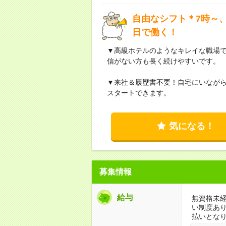
自由なシフト＊7時～、
日で働く！
▼高級ホテルのようなキレイな職場
信がない方も長く続けやすいです。
▼来社＆履歴書不要！自宅にいなが
スタートできます。
気になる！
募集情報
給与
無資格未経
い制度あ
払いとな