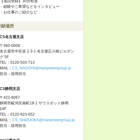
【電話登録】30分程度
・経験やご希望などをインタビュー
・お仕事のご紹介など
登録場所
CS名古屋支店
〒460-0008
名古屋市中区栄 2-3-1 名古屋広小路ビルヂン
グ 5F
TEL：0120-503-713
MAIL：
CS_NAGOYA@manpowergroup.jp
担当：採用担当
CS静岡支店
〒422-8067
静岡市駿河区南町18-1 サウスポット静岡
14F
TEL：0120-923-052
MAIL：
CS_SHIZUOKA@manpowergroup.jp
担当：採用担当