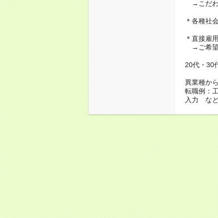
→こだわ
＊各種社
＊直接雇
→ご希望
20代・3
異業種か
転職例：
入力 な