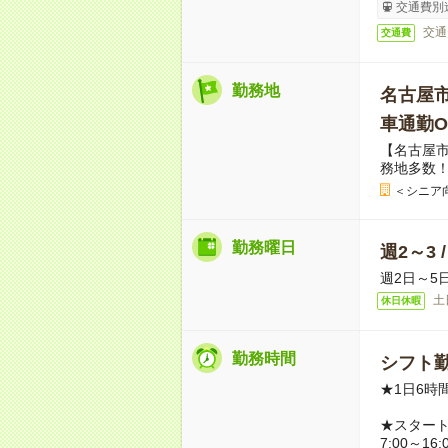
交通費別
交通
交通費
勤務地
名古屋
車通勤O
【名古屋
務地多数
＜シニア
勤務曜日
週2～3 
週2日～5
土
休日休暇
勤務時間
シフト勤
★1日6時
★スター
7:00～16: