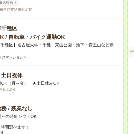
途支給あり
費全額支給※規定有
市千種区
K / 自転車・バイク通勤OK
市千種区】名古屋大学・千種・東山公園・池下・覚王山など勤
！
向けマンション＞
/ 土日祝休
日OK（月～金） ★土日休みOK
日休みOK
務 / 残業なし
間～の時短シフトOK
ト時間選べます！
00