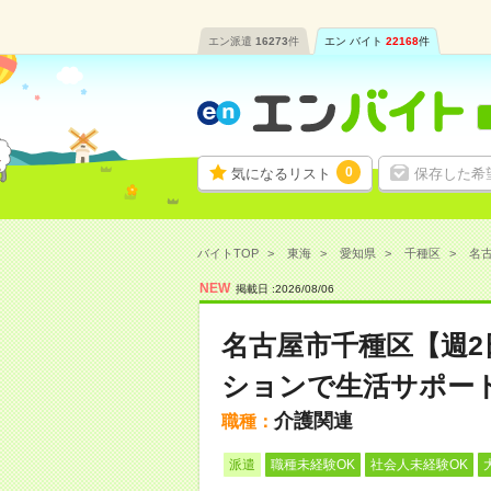
エン派遣
16273
件
エン バイト
22168
件
0
気になるリスト
保存した希
バイトTOP
東海
愛知県
千種区
名古
NEW
掲載日 :
2026
/
08
/
06
名古屋市千種区【週
ションで生活サポー
介護関連
職種：
派遣
職種未経験OK
社会人未経験OK