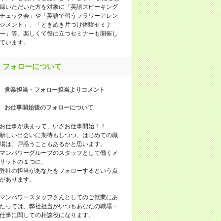
録いただいた方を対象に「英語スピーキング
チェック会」や「英語で習うフラワーアレン
ジメント」、「ときめき片づけ体験セミナ
ー」等、楽しくて役に立つセミナーも開催し
ています。
フォローについて
営業担当・フォロー担当よりコメント
お仕事開始後のフォローについて
お仕事が決まって、いざお仕事開始！！
新しい出会いに期待もしつつ、はじめての職
場は、戸惑うこともあるかと思います。
マンパワーグループのスタッフとして働くメ
リットの１つに、
弊社の担当があなたをフォローするという点
があります。
マンパワースタッフさんとしてのご就業にあ
たっては、弊社担当がいつもあなたの職場・
仕事に関しての相談役になります。