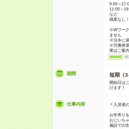
9:00～17:
11:00～19
など
残業なし
※Wワーク
ません
※法令に基
※労働者
業はご案
残
残業時間
期間
短期（3
開始日は
けます！
仕事内容
＊入居者
お年寄り
おじいち
施設での