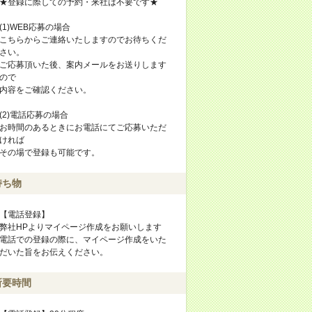
★登録に際しての予約・来社は不要です★
(1)WEB応募の場合
こちらからご連絡いたしますのでお待ちくだ
さい。
ご応募頂いた後、案内メールをお送りします
ので
内容をご確認ください。
(2)電話応募の場合
お時間のあるときにお電話にてご応募いただ
ければ
その場で登録も可能です。
持ち物
【電話登録】
弊社HPよりマイページ作成をお願いします
電話での登録の際に、マイページ作成をいた
だいた旨をお伝えください。
所要時間